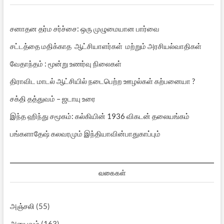
சனாதன தர்ம சர்ச்சை: ஒரு முழுமையான பார்வை
சட்டத்தை மதிக்காத ஆட்சியாளர்கள் மற்றும் அரசியல்வாதிகள்
வேதாந்தம் : மூன்று உணர்வு நிலைகள்
திராவிட மாடல் ஆட்சியில் நடைபெற்ற ஊழல்கள் கற்பனையா ?
சக்தி தத்துவம் – ஜடாயு உரை
இந்த ஹிந்து சமூகம்: கல்கியின் 1936 விகடன் தலையங்கம்
பங்களாதேஷ் கலவரமும் இந்தியாவின்பாதுகாப்பும்
வகைகள்
அஞ்சலி
(55)
அனுபவம்
(163)