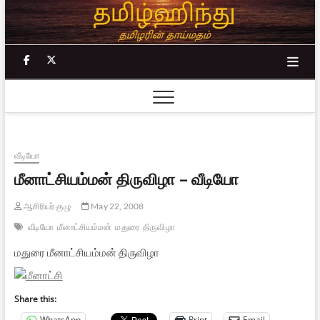
Skip
to
content
facebook
twitter
வீடியோ
மீனாட்சியம்மன் திருவிழா – வீடியோ
ஆசிரியர் குழு
May 22, 2008
வீடியோ
மீனாட்சியம்மன்
மதுரை
திருவிழா
மதுரை மீனாட்சியம்மன் திருவிழா
Share this:
WhatsApp
Print
Email