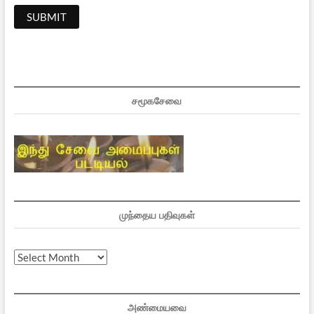
சமூகசேவை
முந்தைய பதிவுகள்
முந்தைய
பதிவுகள்
அண்மையவை