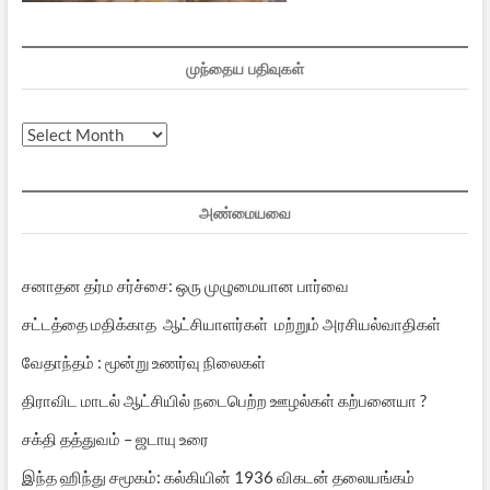
முந்தைய பதிவுகள்
முந்தைய
பதிவுகள்
அண்மையவை
சனாதன தர்ம சர்ச்சை: ஒரு முழுமையான பார்வை
சட்டத்தை மதிக்காத ஆட்சியாளர்கள் மற்றும் அரசியல்வாதிகள்
வேதாந்தம் : மூன்று உணர்வு நிலைகள்
திராவிட மாடல் ஆட்சியில் நடைபெற்ற ஊழல்கள் கற்பனையா ?
சக்தி தத்துவம் – ஜடாயு உரை
இந்த ஹிந்து சமூகம்: கல்கியின் 1936 விகடன் தலையங்கம்