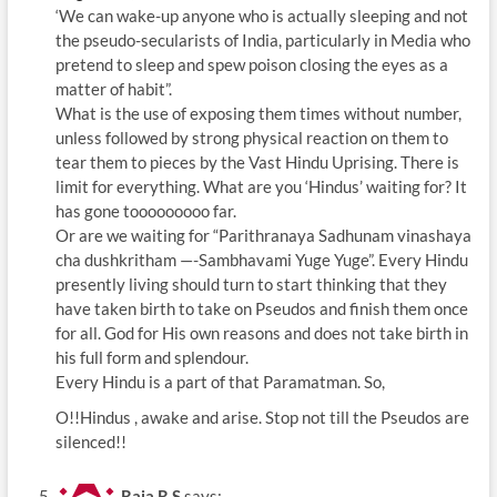
‘We can wake-up anyone who is actually sleeping and not
the pseudo-secularists of India, particularly in Media who
pretend to sleep and spew poison closing the eyes as a
matter of habit”.
What is the use of exposing them times without number,
unless followed by strong physical reaction on them to
tear them to pieces by the Vast Hindu Uprising. There is
limit for everything. What are you ‘Hindus’ waiting for? It
has gone tooooooooo far.
Or are we waiting for “Parithranaya Sadhunam vinashaya
cha dushkritham —-Sambhavami Yuge Yuge”. Every Hindu
presently living should turn to start thinking that they
have taken birth to take on Pseudos and finish them once
for all. God for His own reasons and does not take birth in
his full form and splendour.
Every Hindu is a part of that Paramatman. So,
O!!Hindus , awake and arise. Stop not till the Pseudos are
silenced!!
Raja.R.S
says: