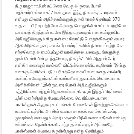
திரு ராஜா ராமின் கட்டுரை வெகு அருமை. போலி
மதச்சார்பின்மை கட்சிகள் தான் இந்த நிலைக்கு காரணம்
என்பது விவரம் அறிந்தவர்களுக்கு நன்றாகத் தெரியும் 370
வது சட்டபிரிவு பற்றியோ அல்லது பொதுசிவில் சட்டம் பற்றியோ
வாயைத் திறந்தால் உடனே இந்து மதவாதம் என கூக்குரலிட
அறிவுஜீவிகளும் சிறுபான்மை வோட்டு பொறுக்கிகளும் தயார்
ஆகிவிடுகின்றனர். காஷ்மீர் பண்டிட்களின் நிலமைப்பற்றி பேச
எந்தவொரு அமைப்பும்முன்வரவில்லை . பலவருடங்களுக்கு
முன் டெல்லியில் நடந்தவொரு நிகழ்ச்சியில் அனுபம் கேர்
என்கிற கலைஞர் கண்ணீர் விட்டுக்கொண்டே கூறினார் “இங்கு
எனக்கு அளிக்கப்படும் பரிசுத்தொகையினை எனது காஷ்மீர்
பண்டிட் சகோதரர்களின் கண்ணீரை துடைக்க கொடையாக
அளிக்கிறேன் “. இன்றுவரை போலி அறிவுஜீவிகளும்
பத்திரிக்கை மற்றும் தொலைக்காட்சிகளும் இந்தப் பிரச்னைப்
பற்றி மனந்திறந்து பேசுவதில்லை. வெளிப்படையான
பாகிஸ்தான் ஆதரவு கூட்டங்கள், பேரணிகள் இவற்றுக்கெல்லாம்
காரணம் மத்திய அரசின் கையாலாகதத் தனம்தான் .மப்டி
முஹம்மத் சையதும் அவர் மகளும் பிரிவினைவாதிகள் என்பது
உள்ளங்கை நெல்லிக்கனி. மற்ற கும்பல்களும் அவ்வாறே.
பாகிஸ்தான் ஆதரவு தருகின்றது என்று தெரிந்தும்