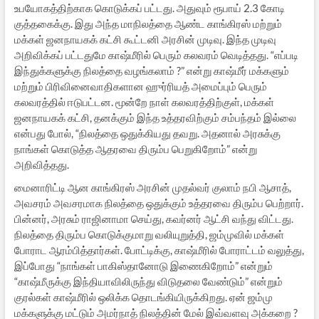
உபயோகத்திற்காக கொடுக்கப் பட்டது. அதுவும் ரூபாய் 2.3 கோடி
குத்தகைக்கு. இது அந்த மாநிலத்தை ஆண்ட காங்கிரஸ் மற்றும்
மக்கள் ஜனநாயகக் கட்சி கூட்டனி அரசின் முடிவு. இந்த முடிவு
அறிவிக்கப் பட்டதுமே காஷ்மீரில் பெரும் கலவரம் வெடித்தது. “எப்படி
இந்துக்களுக்கு நிலத்தை வழங்கலாம் ?” என்று காஷ்மீர் மக்களும்
மற்றும் பிரிவினைவாதிகளான ஹுர்ரியத் அமைப்பும் பெரும்
கலவரத்தில் ஈடுபட்டன. மூன்றே நாள் கலவரத்திற்குள், மக்கள்
ஜனநாயகக் கட்சி, தனக்கும் இந்த உத்தரவிற்கும் சம்பந்தம் இல்லை
என்பது போல், “நிலத்தை ஒதுக்கியது தவறு. அதனால் அரசுக்கு
நாங்கள் கொடுத்த ஆதரவை திரும்ப பெறுகிறோம்” என்று
அறிவித்தது.
மைனாரிட்டி ஆன காங்கிரஸ் அரசின் முதல்வர் குலாம் நபி ஆசாத்,
அவசரம் அவசரமாக நிலத்தை ஒதுக்கும் உத்தரவை திரும்ப பெற்றார்.
பின்னர், அரசும் ராஜினாமா செய்து, கவர்னர் ஆட்சி வந்து விட்டது.
நிலத்தை திரும்ப கொடுக்குமாறு வலியுறுத்தி, ஜம்முவில் மக்கள்
போராட ஆரம்பித்தார்கள். போட்டிக்கு, காஷ்மீரில் போராட்டம் வலுத்து,
இப்போது “நாங்கள் பாகிஸ்தானோடு இணைகிறோம்” என்றும்
“காஷ்மீருக்கு இந்தியாவிலிருந்து விடுதலை வேண்டும்” என்றும்
குரல்கள் காஷ்மீரில் ஒலிக்க தொடங்கியிருக்கிறது. ஏன் ஜம்மு
மக்களுக்கு மட்டும் அமர்நாத் நிலத்தின் மேல் இவ்வளவு அக்கறை ?