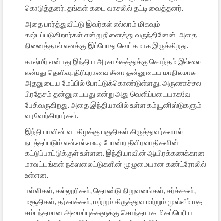
கொடுத்தனர். தங்கள் கடை வாசலில் தட்டி வைத்தனர்.
அதை பார்த்துவிட்டு இவர்கள் எல்லாம் மிகவும்
கஷ்டப்படுகிறார்கள் என்று நினைத்து வருந்தினேன். அதை
நினைத்தால் எனக்கு இப்போது வெட்கமாக இருக்கிறது.
காஷ்மீர் என்பது இந்திய அரசாங்கத்துக்கு சொந்தம் இல்லை
என்பது தெளிவு. திரிபுராவை சீனா தன்னுடைய மாநிலமாக
அதனுடைய மேப்பில் போட்டுக்கொண்டுள்ளது. அருணாச்சல
பிரதேசம் தன்னுடையது என்று அது வெளிப்படையாகவே
பேசிவருகிறது. அதை இந்தியாவில் உள்ள கம்யூனிஸ்டுகளும்
வரவேற்கிறார்கள்.
இந்தியாவின் வடகிழக்கு பகுதிகள் கிருத்துவர்களால்
நடத்தப்படும் என்.எல்.எஃ.டி போன்ற தீவிரவாதிகளின்
கட்டுப்பாட்டுக்குள் உள்ளன. இந்தியாவின் ஆயிரக்கணக்கான
மாவட்டங்கள் நக்ஸலைட்டுகளின் முழுமையான கண்ட்ரோலில்
உள்ளன.
பள்ளிகள், கல்லூரிகள், தொண்டு நிறுவனங்கள், சர்ச்சுகள்,
மசூதிகள், தர்காக்கள், மற்றும் கிருத்துவ மற்றும் முஸ்லீம் மத
சம்பந்தமான அமைப்புக்களுக்கு சொந்தமாக மிகப்பெரிய