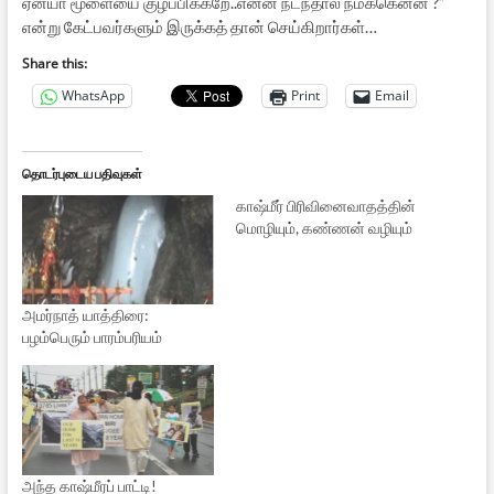
ஏன்யா மூளையை குழப்பிக்கறே..என்ன நடந்தால் நமக்கென்ன ?”
என்று கேட்பவர்களும் இருக்கத் தான் செய்கிறார்கள்…
Share this:
WhatsApp
Print
Email
தொடர்புடைய பதிவுகள்
காஷ்மீர் பிரிவினைவாதத்தின்
மொழியும், கண்ணன் வழியும்
அமர்நாத் யாத்திரை:
பழம்பெரும் பாரம்பரியம்
அந்த காஷ்மீரப் பாட்டி!