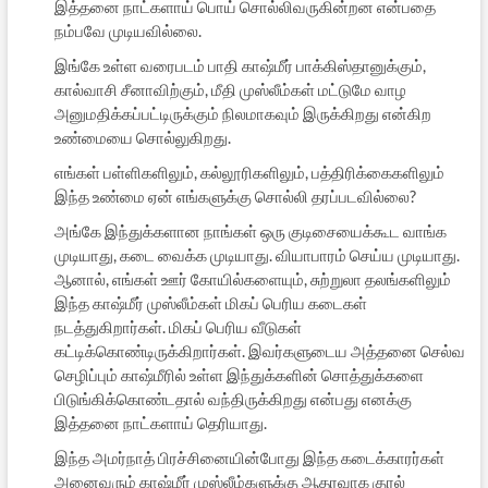
இத்தனை நாட்களாய் பொய் சொல்லிவருகின்றன என்பதை
நம்பவே முடியவில்லை.
இங்கே உள்ள வரைபடம் பாதி காஷ்மீர் பாக்கிஸ்தானுக்கும்,
கால்வாசி சீனாவிற்கும், மீதி முஸ்லீம்கள் மட்டுமே வாழ
அனுமதிக்கப்பட்டிருக்கும் நிலமாகவும் இருக்கிறது என்கிற
உண்மையை சொல்லுகிறது.
எங்கள் பள்ளிகளிலும், கல்லூரிகளிலும், பத்திரிக்கைகளிலும்
இந்த உண்மை ஏன் எங்களுக்கு சொல்லி தரப்படவில்லை?
அங்கே இந்துக்களான நாங்கள் ஒரு குடிசையைக்கூட வாங்க
முடியாது, கடை வைக்க முடியாது. வியாபாரம் செய்ய முடியாது.
ஆனால், எங்கள் ஊர் கோயில்களையும், சுற்றுலா தலங்களிலும்
இந்த காஷ்மீர் முஸ்லீம்கள் மிகப் பெரிய கடைகள்
நடத்துகிறார்கள். மிகப் பெரிய வீடுகள்
கட்டிக்கொண்டிருக்கிறார்கள். இவர்களுடைய அத்தனை செல்வ
செழிப்பும் காஷ்மீரில் உள்ள இந்துக்களின் சொத்துக்களை
பிடுங்கிக்கொண்டதால் வந்திருக்கிறது என்பது எனக்கு
இத்தனை நாட்களாய் தெரியாது.
இந்த அமர்நாத் பிரச்சினையின்போது இந்த கடைக்காரர்கள்
அனைவரும் காஷ்மீர் முஸ்லீம்களுக்கு ஆதரவாக குரல்