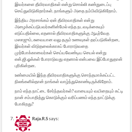
இவர்களை தீவிரவாதிகள் என்று சொல்லி கண்துடைப்பு
செய்துவிடுகிறார்கள். நாங்களும் அதை நம்பிவிடுகிறோம்.
இந்திய அரசாங்கம் ஏன் தீவிரவாதிகள் என்று
அழைக்கப்படுபவர்களின்மேல் எந்த நடவடிக்கையும்
எடுப்பதில்லை, எதனால் தீவிரவாதிகளுக்கு ஆயுர்வேத
மஸாஜும், சுவையான வலு தரும் உணவுகள் தரப்படுகின்றன,
இவர்கள் விடுதலைக்காகப் போராடுவதை
முற்போக்கானவர்கள் செய்யவேண்டிய செயல் என்று
என்.ஜி.ஓக்கள் போராடுவது எதனால் என்பவை இப்போதுதான்
புரிகின்றன.
உண்மையில் இந்த தீவிரவாதிகளுக்கு சொந்தமாக்கப்பட்ட
நிலங்களில்தான் நாங்கள் வாழ்ந்துகொண்டிருக்கிறோம்.
நாம் எந்த நாட்டை சேர்ந்தவர்கள்? வாயையும் வயிறையும் கட்டி
நான் சம்பாதித்து கொடுக்கும் வரிப்பணம் எந்த நாட்டுக்கு
போகிறது?
Raja.R.S
says: