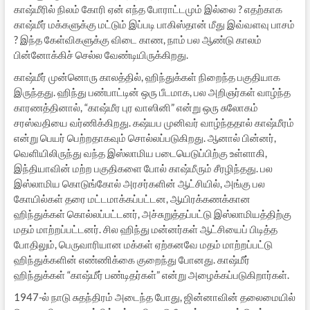
காஷ்மீரில் நிலம் கோரி ஏன் எந்த போராட்டமும் இல்லை ? எதற்காக
காஷ்மீர் மக்களுக்கு மட்டும் இப்படி பாகிஸ்தான் மீது இவ்வளவு பாசம்
? இந்த கேள்விகளுக்கு விடை காண, நாம் பல ஆண்டு காலம்
பின்னோக்கிச் செல்ல வேண்டியிருக்கிறது.
காஷ்மீர் முன்னொரு காலத்தில், ஹிந்துக்கள் நிறைந்த பகுதியாக
இருந்தது. ஹிந்து பண்பாட்டின் ஒரு பீடமாக, பல அறிஞர்கள் வாழ்ந்த
காரணத்தினால், “காஷ்மீர புர வாஸினி” என்று ஒரு சுலோகம்
சரஸ்வதியை வர்ணிக்கிறது. கஷ்யப முனிவர் வாழ்ந்ததால் காஷ்மீரம்
என்று பெயர் பெற்றதாகவும் சொல்லப்படுகிறது. ஆனால் பின்னர்,
வெளியிலிருந்து வந்த இஸ்லாமிய படையெடுப்பிற்கு உள்ளாகி,
இந்தியாவின் மற்ற பகுதிகளை போல் காஷ்மீரும் சீரழிந்தது. பல
இஸ்லாமிய கொடுங்கோல் அரசர்களின் ஆட்சியில், அங்கு பல
கோயில்கள் தரை மட்டமாக்கப்பட்டன, ஆயிரக்கணக்கான
ஹிந்துக்கள் கொல்லப்பட்டனர், அச்சுறுத்தப்பட்டு இஸ்லாமியத்திற்கு
மதம் மாற்றப்பட்டனர். சில ஹிந்து மன்னர்கள் ஆட்சியைப் பிடித்த
போதிலும், பெருவாரியான மக்கள் ஏற்கனவே மதம் மாற்றப்பட்டு
ஹிந்துக்களின் எண்ணிக்கை குறைந்து போனது. காஷ்மீர்
ஹிந்துக்கள் “காஷ்மீர் பண்டிதர்கள்” என்று அழைக்கப்படுகிறார்கள்.
1947-ல் நாடு சுதந்திரம் அடைந்த போது, ஜின்னாவின் தலைமையில்