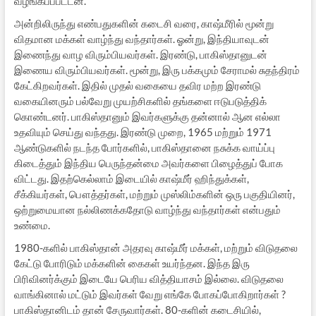
வழங்கப்ப்பட்டன.
அன்றிலிருந்து எண்பதுகளின் கடைசி வரை, காஷ்மீரில் மூன்று
விதமான மக்கள் வாழ்ந்து வந்தார்கள். ஓன்று, இந்தியாவுடன்
இணைந்து வாழ விரும்பியவர்கள். இரண்டு, பாகிஸ்தானுடன்
இணைய விரும்பியவர்கள். மூன்று, இரு பக்கமும் சேராமல் சுதந்திரம்
கேட்கிறவர்கள். இதில் முதல் வகையை தவிர மற்ற இரண்டு
வகையினரும் பல்வேறு முயற்சிகளில் தங்களை ஈடுபடுத்திக்
கொண்டனர். பாகிஸ்தானும் இவர்களுக்கு தன்னால் ஆன எல்லா
உதவியும் செய்து வந்தது. இரண்டு முறை, 1965 மற்றும் 1971
ஆண்டுகளில் நடந்த போர்களில், பாகிஸ்தானை நசுக்க வாய்ப்பு
கிடைத்தும் இந்திய பெருந்தன்மை அவர்களை பிழைத்துப் போக
விட்டது. இதற்கெல்லாம் இடையில் காஷ்மீர் ஹிந்துக்கள்,
சீக்கியர்கள், பௌத்தர்கள், மற்றும் முஸ்லிம்களின் ஒரு பகுதியினர்,
ஒற்றுமையான நல்லிணக்கதோடு வாழ்ந்து வந்தார்கள் என்பதும்
உண்மை.
1980-களில் பாகிஸ்தான் அதரவு காஷ்மீர் மக்கள், மற்றும் விடுதலை
கேட்டு போரிடும் மக்களின் கைகள் உயர்ந்தன. இந்த இரு
பிரிவினர்க்கும் இடையே பெரிய வித்தியாசம் இல்லை. விடுதலை
வாங்கினால் மட்டும் இவர்கள் வேறு எங்கே போகப்போகிறார்கள் ?
பாகிஸ்தானிடம் தான் சேருவார்கள். 80-களின் கடைசியில்,