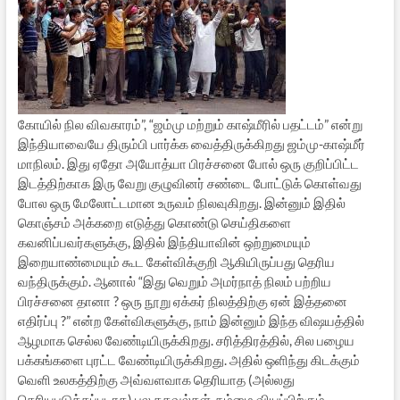
கோயில் நில விவகாரம்”, “ஜம்மு மற்றும் காஷ்மீரில் பதட்டம்” என்று
இந்தியாவையே திரும்பி பார்க்க வைத்திருக்கிறது ஜம்மு-காஷ்மீர்
மாநிலம். இது ஏதோ அயோத்யா பிரச்சனை போல் ஒரு குறிப்பிட்ட
இடத்திற்காக இரு வேறு குழுவினர் சண்டை போட்டுக் கொள்வது
போல ஒரு மேலோட்டமான உருவம் நிலவுகிறது. இன்னும் இதில்
கொஞ்சம் அக்கறை எடுத்து கொண்டு செய்திகளை
கவனிப்பவர்களுக்கு, இதில் இந்தியாவின் ஒற்றுமையும்
இறையாண்மையும் கூட கேள்விக்குறி ஆகியிருப்பது தெரிய
வந்திருக்கும். ஆனால் “இது வெறும் அமர்நாத் நிலம் பற்றிய
பிரச்சனை தானா ? ஒரு நூறு ஏக்கர் நிலத்திற்கு ஏன் இத்தனை
எதிர்ப்பு ?” என்ற கேள்விகளுக்கு, நாம் இன்னும் இந்த விஷயத்தில்
ஆழமாக செல்ல வேண்டியிருக்கிறது. சரித்திரத்தில், சில பழைய
பக்கங்களை புரட்ட வேண்டியிருக்கிறது. அதில் ஒளிந்து கிடக்கும்
வெளி உலகத்திற்கு அவ்வளவாக தெரியாத (அல்லது
தெரியபடுத்தப்படாத) பல தகவல்கள், நம்மை வியப்பிற்கும்