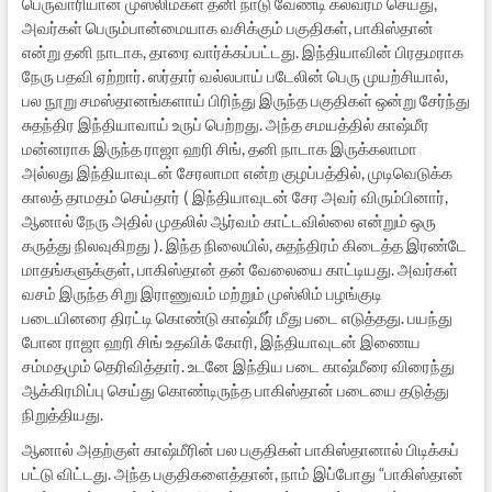
பெருவாரியான முஸ்லிம்கள் தனி நாடு வேண்டி கலவரம் செய்து,
அவர்கள் பெரும்பான்மையாக வசிக்கும் பகுதிகள், பாகிஸ்தான்
என்று தனி நாடாக, தாரை வார்க்கப்பட்டது. இந்தியாவின் பிரதமராக
நேரு பதவி ஏற்றார். ஸர்தார் வல்லபாய் படேலின் பெரு முயற்சியால்,
பல நூறு சமஸ்தானங்களாய் பிரிந்து இருந்த பகுதிகள் ஒன்று சேர்ந்து
சுதந்திர இந்தியாவாய் உருப் பெற்றது. அந்த சமயத்தில் காஷ்மீர
மன்னராக இருந்த ராஜா ஹரி சிங், தனி நாடாக இருக்கலாமா
அல்லது இந்தியாவுடன் சேரலாமா என்ற குழப்பத்தில், முடிவெடுக்க
காலத் தாமதம் செய்தார் ( இந்தியாவுடன் சேர அவர் விரும்பினார்,
ஆனால் நேரு அதில் முதலில் ஆர்வம் காட்டவில்லை என்றும் ஒரு
கருத்து நிலவுகிறது ). இந்த நிலையில், சுதந்திரம் கிடைத்த இரண்டே
மாதங்களுக்குள், பாகிஸ்தான் தன் வேலையை காட்டியது. அவர்கள்
வசம் இருந்த சிறு இராணுவம் மற்றும் முஸ்லிம் பழங்குடி
படையினரை திரட்டி கொண்டு காஷ்மீர் மீது படை எடுத்தது. பயந்து
போன ராஜா ஹரி சிங் உதவிக் கோரி, இந்தியாவுடன் இணைய
சம்மதமும் தெரிவித்தார். உடனே இந்திய படை காஷ்மீரை விரைந்து
ஆக்கிரமிப்பு செய்து கொண்டிருந்த பாகிஸ்தான் படையை தடுத்து
நிறுத்தியது.
ஆனால் அதற்குள் காஷ்மீரின் பல பகுதிகள் பாகிஸ்தானால் பிடிக்கப்
பட்டு விட்டது. அந்த பகுதிகளைத்தான், நாம் இப்போது “பாகிஸ்தான்