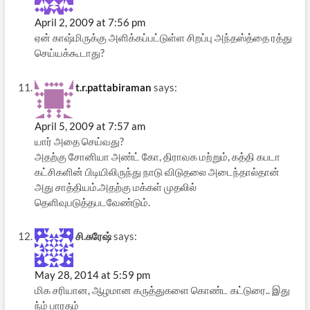
April 2, 2009 at 7:56 pm
ஏன் காஷ்மிருக்கு அளிக்கப்பட்டுள்ள சிறப்பு அந்தஸ்த்தை ரத்து
செய்யக்கூடாது?
t.r.pattabiraman
says:
April 5, 2009 at 7:57 am
யார் அதை செய்வது?
அதற்கு சோனியா அண்ட் கோ, திராவக மற்றும், கத்தி கபடா
கட்சிகளின் பிடியிலிருந்து நாடு விடுதலை அடைந்தால்தான்
அது சாத்தியம்.அதற்கு மக்கள் முதலில்
தெளிவுபடுத்தபடவேண்டும்.
சி.சுரேஷ்
says:
May 28, 2014 at 5:59 pm
மிக சரியான, ஆழமான கருத்துகளை கொண்ட கட்டுரை.. இது
ந்ம் பாரதம்