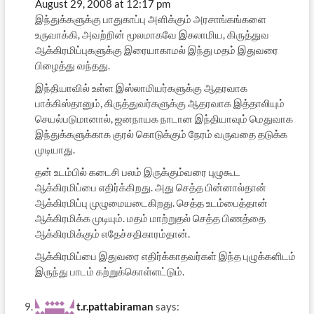
August 29, 2008 at 12:17 pm
இந்துக்களுக்கு பாதுகாப்பு அளிக்கும் அரசாங்கங்களை
உருவாக்கி, அவற்றின் மூலமாகவே இசுலாமிய, கிருத்துவ
ஆக்கிரமிப்புகளுக்கு இரையாகாமல் இந்து மதம் இதுவரை
பிழைத்து வந்தது.
இந்தியாவில் உள்ள இஸ்லாமியர்களுக்கு ஆதரவாக
பாக்கிஸ்தானும், கிருத்துவர்களுக்கு ஆதரவாக இத்தாலியும்
செயல்படுமானால், ஜனநாயக நாடான இந்தியாவும் மெதுவாக
இந்துக்களுக்காக குரல் கொடுக்கும் நேரம் வருவதை தடுக்க
முடியாது.
தன் உடம்பில் கடைசி பலம் இருக்கும்வரை புழுகூட
ஆக்கிரமிப்பை எதிர்க்கிறது. அது செத்த பின்னால்தான்
ஆக்கிரமிப்பு முழுமையடைகிறது. செத்த உடம்பைத்தான்
ஆக்கிரமிக்க முடியும். மதம் மாற்றுதல் செத்த பிணத்தை
ஆக்கிரமிக்கும் எதேச்சதிகாரம்தான்.
ஆக்கிரமிப்பை இதுவரை எதிர்க்காதவர்கள் இந்த புழுக்களிடம்
இருந்து பாடம் கற்றுக்கொள்ளட்டும்.
t.r.pattabiraman
says: