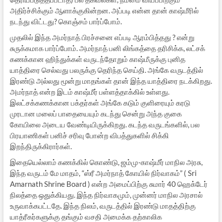
அதிர்ச்சிக்கும் ஆளாக்குகின்றன. அப்படி என்ன தான் காஷ்மீரில்
நடந்து விட்டது? கொஞ்சம் பார்ப்போம்.
முதலில் இந்த அமர்நாத் பிரச்சனை எப்படி ஆரம்பித்தது ? என்று
சுருக்கமாக பார்ப்போம். அமர்நாத் பனி லிங்கத்தை தரிசிக்க, லட்சக்
கணக்கான ஹிந்துக்கள் வருடந்தோறும் காஷ்மீருக்கு புனித
யாத்திரை செல்வது பலருக்கு தெரிந்த செய்தி. அங்கே வருடத்தில்
இரண்டு அல்லது மூன்று மாதங்கள் தான் இந்த யாத்திரை நடக்கிறது.
அமர்நாத் என்ற இடம் காஷ்மீர் பள்ளத்தாக்கில் உள்ளது.
இலட்சக்கணக்கான பக்தர்கள் அங்கே கடும் குளிரையும் கரடு
முரடான மலைப் பாதையையும் கடந்து சென்று அந்த குகை
கோயிலை அடைய வேண்டியிருக்கிறது. கடந்த வருடங்களில், பல
பிரயாணிகள் பனிச் சரிவு போன்ற விபத்துகளில் சிக்கி
இறந்திருக்கிரார்கள்.
இதையெல்லாம் கணக்கில் கொண்டு, ஜம்மு-காஷ்மீர் மாநில அரசு,
இந்த வருடம் மே மாதம், “ஸ்ரீ அமர்நாத் கோயில் நிர்வாகம்” ( Sri
Amarnath Shrine Board ) என்ற அமைப்பிற்கு சுமார் 40 ஹெக்டேர்
நிலத்தை ஒதுக்கியது. இந்த நிர்வாகமும், முன்னர் மாநில அரசால்
உருவாக்கபட்டதே. இந்த நிலம், வருடத்தில் இரண்டு மாதத்திற்கு
யாத்ரீகர்களுக்கு தங்கும் வசதி அமைக்க தற்காலிக