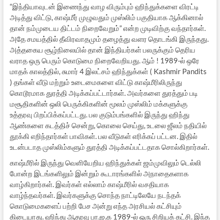
“இந்தியாவுடன் இணைந்து வாழ விரும்பும் ஹிந்துக்களை விரட்டி
அடித்து விட்டு, காஷ்மீர் முழுவதும் முஸ்லிம் பகுதியாக ஆக்கினால்
தான் நம்முடைய திட்டம் நிறைவேறும்” என்ற முடிவிற்கு வந்தார்கள்.
அதே சமயத்தில் தீவிரவாதமும் தழைத்து வளர தொடங்கி இருந்தது.
அத்தகைய சூழ்நிலையில் தான் இந்தியர்கள் பலருக்கும் தெரிய
வராத ஒரு பெரும் கொடுமை நிறைவேறியது. ஆம் ! 1989-ல் ஒரே
மாதக் காலத்தில், சுமார் 4 இலட்சம் ஹிந்துக்கள் ( Kashmir Pandits
) தங்கள் வீடு மற்றும் உடைமைகளை விட்டு காஷ்மீரிலிருந்து
கொடூரமாக துரத்தி அடிக்கப்பட்டார்கள். அவர்களை துரத்தும் படி
மசூதிகளின் ஒலி பெருக்கிகளின் மூலம் முஸ்லிம் மக்களுக்கு
உத்தரவு பிறப்பிக்கப்பட்டது. பல குடும்பங்களில் இருந்து ஹிந்து
ஆண்களை கடத்திச் சென்று, கொலை செய்து, உடலை ஜீலம் நதியில்
தூக்கி எறிந்தார்கள் பாவிகள். பல வீடுகள் எரிக்கப் பட்டன. இதில்
உடன்படாத முஸ்லிம்களும் துரத்தி அடிக்கப்பட்டதாக சொல்கிறார்கள்.
காஷ்மீரில் இருந்து வெளியேறிய ஹிந்துக்கள் ஜம்முவிலும் டெல்லி
போன்ற இடங்களிலும் இன்றும் கூடாரங்களில் அநாதைகளாக
வாழ்கிறார்கள். இவர்கள் எல்லாம் காஷ்மீரில் வசதியாக
வாழ்ந்தவர்கள். இவர்களுக்கு சொந்த நாட்டிலேயே நடந்தக்
கொடுமைகளைப் பற்றி பேச அன்று எந்த அரசியல் கட்சியும்
கிடையாது. ஹிந்து ஆதரவு பா.ஜ.க 1989-ல் ஒரு சிறியக் கட்சி. இந்த