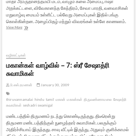
மாதா அம்ருதானந்தமயி மடம், வாழும் கலை அமைப்பு, ஈஷா
அறக்கட்டளை, விவேகானந்த கேந்திரம், சேவா பாரதி, வனவாசிகள்
மறுவாழ்வு மையம் உள்ளிட்ட பல்வேறு அமைப்புகள் இதில் பங்கு
கொள்கின்றன. அழைப்பிதழ் மற்றும் விவரங்கள் உள்ளே காணலாம்.
இந்து
View More
ஆன்மிக,
சேவை
அமைப்புகள்
சங்கமம்
வழிகாட்டிகள்
மகான்கள் வாழ்வில் – 7: ஸ்ரீ சேஷாத்ரி
சுவாமிகள்
பி.எஸ்.ரமணன்
January 30, 2009
thiruvannamalai
hindu
tamil
மகான்
மகான்கள்
திருவண்ணாமலை
சேஷாத்ரி
சுவாமிகள்
seshadri swamigal
மண்டபத்தில் திருமணம் நடந்து கொண்டிருந்தது. திடீரென்று
திருமண மண்டபத்திற்குள் நுழைந்தார் சுவாமிகள். பலருக்கும்
அதிர்ச்சியாய் இருந்தது. சாவு வீட்டில் இருந்து, அதுவும் குளிக்காமல்
தீட்டுடன் திருமண வீட்டிற்குள் நுழைந்து விட்டாரே என சிலர்