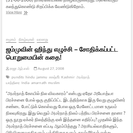
கலந்துகொண்டு சிறப்பிக்க வேண்டுகிறோம்.
தாய்ச்
View More
சமயம்
திரும்பும்
திருவிழா
சமூகம்
நிகழ்வுகள்
வரலாறு
ஜம்முவின் ஹிந்து எழுச்சி – சோதிக்கப்பட்ட
பொறுமையின் கதை!
ராஜா ஆர்.எஸ்
August 27, 2008
pundits
hindu
jammu
காஷ்மீர்
Kashmir
அமர்நாத்
யாத்திரை
India
amarnath
muslim
“அமர்நாத் கோயில் நில விவகாரம்” என்பது ஏதோ அயோத்யா
பிரச்சனை போல் ஒரு குறிப்பிட்ட இடத்திற்காக இரு வேறு குழுவினர்
சண்டை போட்டுக் கொள்வது போல ஒரு மேலோட்டமான உருவம்
நிலவுகிறது. இது வெறும் அமர்நாத் நிலம் பற்றிய பிரச்சனை தானா ?
ஒரு நூறு ஏக்கர் நிலத்திற்கு ஏன் இத்தனை எதிர்ப்பு? முதலில் இந்த
அமர்நாத் பிரச்சனை எப்படி ஆரம்பித்தது ? அரசியல்வாதிகளும்,
பிரிவினைவாதிகளும், பத்திரிகைகளும், காஷ்மீரிகள் என்று