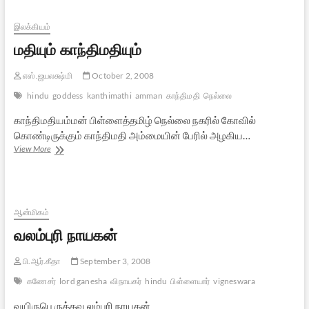
தலைவருடன்
ஒரு
இலக்கியம்
பேட்டி
மதியும் காந்திமதியும்
எஸ்.ஜயலக்ஷ்மி
October 2, 2008
hindu
goddess
kanthimathi
amman
காந்திமதி
நெல்லை
காந்திமதியம்மன் பிள்ளைத்தமிழ் நெல்லை நகரில் கோவில்
கொண்டிருக்கும் காந்திமதி அம்மையின் பேரில் அழகிய…
மதியும்
View More
காந்திமதியும்
ஆன்மிகம்
வலம்புரி நாயகன்
பி.ஆர்.கீதா
September 3, 2008
கணேசர்
lord ganesha
விநாயகர்
hindu
பிள்ளையார்
vigneswara
வயிருபெ ருத்தவ லம்புரி நாயகன்