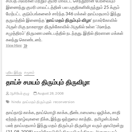
சம்பத் அவர்கள் மற்றும் குமரி மாவட்ட செந்தூரான் பேரவையும்
இணைந்து குமரி மாவட்டத்தின் பல பகுதிகளிலிருந்தும் 25 க்கும்
மேற்பட்ட குடும்பங்களைச் சார்ந்த 346 மக்கள் தாய்மதமாம் இந்து
தருமத்தில் இணைந்த ‘
தாய் மதம் திரும்பும் விழா
‘ நாகர்கோவில்
அருள் மிகு நாகராஜா திருக்கோவில் அருகில் உள்ள ‘அனந்த
சமுத்திரம்’ திருமண மண்டபத்தில் நடந்தது. இதில் திரளான மக்கள்
கலந்து கொண்டனர்.
தாய்
View More
மதம்
திரும்பும்
விழா
–
ஒரு
புதிய இந்து
சமூகம்
நேரடி
தாய்ச் சமயம் திரும்பும் திருவிழா
செய்தி
ஆசிரியர் குழு
August 28, 2008
hindu
தாய்மதம் திரும்புதல்
reconversion
தாய்நாடு காக்க, தாய்மொழி காக்க, தீண்டாமையை ஒழிக்க, சாதி
ஏற்றத் தாழ்வுகளை நீக்க, இந்து ஒற்றுமை காத்திட தமிழன்பர்கள்
பலர் தாய்மதமாம் இந்து மதம் திரும்பும் திருவிழா வரும் ஞாயிறன்று
(31-08-2008) நாகர்கோயிலில் நிகழவிருக்கிறது. அனைவரும்