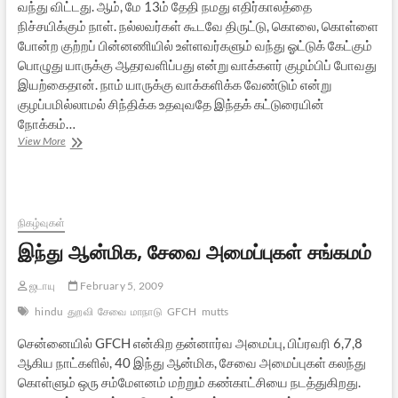
வந்து விட்டது. ஆம், மே 13ம் தேதி நமது எதிர்காலத்தை
நிச்சயிக்கும் நாள். நல்லவர்கள் கூடவே திருட்டு, கொலை, கொள்ளை
போன்ற குற்றப் பின்னணியில் உள்ளவர்களும் வந்து ஓட்டுக் கேட்கும்
பொழுது யாருக்கு ஆதரவளிப்பது என்று வாக்களர் குழம்பிப் போவது
இயற்கைதான். நாம் யாருக்கு வாக்களிக்க வேண்டும் என்று
குழப்பமில்லாமல் சிந்திக்க உதவுவதே இந்தக் கட்டுரையின்
நோக்கம்…
பாராளுமன்றத்
View More
தேர்தலில்
தமிழனின்
கடமை
-1
நிகழ்வுகள்
இந்து ஆன்மிக, சேவை அமைப்புகள் சங்கமம்
ஜடாயு
February 5, 2009
hindu
துறவி
சேவை
மாநாடு
GFCH
mutts
சென்னையில் GFCH என்கிற தன்னார்வ அமைப்பு, பிப்ரவரி 6,7,8
ஆகிய நாட்களில், 40 இந்து ஆன்மிக, சேவை அமைப்புகள் கலந்து
கொள்ளும் ஒரு சம்மேளனம் மற்றும் கண்காட்சியை நடத்துகிறது.