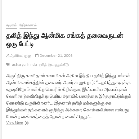
சூழ்
தீவுகளில்
இராமன்
புகழ்!
சமூகம்
நேர்காணல்
தலித் இந்து ஆன்மிக சங்கத் தலைவருடன்
ஒரு பேட்டி
ஆசிரியர் குழு
December 21, 2008
acharya
hindu
தலித்
இட ஒதுக்கீடு
அருட்திரு காளிதாஸ் சுவாமிகள் அகில இந்திய தலித் இந்து மக்கள்
ஆன்மிக சங்கத்தின் தலைவர். அவர் கூறுகிறார்: “…தலித்துகளுக்கு
உதவுகிறோம் என்கிற பெயரில் கிறிஸ்தவ, இஸ்லாமிய அமைப்புகள்
வெளிநாடுகளிலிருந்து பெரிய அளவில் பணத்தை இந்த நாட்டுக்குக்
கொண்டு வருகின்றனர்… இதனால் தலித் மக்களுக்கு சக
இந்துக்கள் தங்களைக் குறித்து அக்கறை கொள்ளவில்லை என்பது
போன்ற எண்ணத்தைத் தோன்ற வைக்கிறது.”…
தலித்
View More
இந்து
ஆன்மிக
சங்கத்