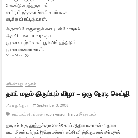
வேண்டுவ ரந்தருவான்
கயிறுபி டித்தக ரங்களி னாற்பகை
கடிந்துவி ரட்டிடுவான்.
ஆரணப் போருளனுக் கன்புடன் மோதகம்
ஆக்கிப் படைப்பவர்க்குப்
பூரண வாழ்வினைப் பூமியில் தந்திடும்
பூரண னவனாவான்.
வலம்புரி
View More
நாயகன்
புதிய இந்து
சமூகம்
தாய் மதம் திரும்பும் விழா – ஒரு நேரடி செய்தி
நமது நிருபர்
September 3, 2008
தாய்மதம் திரும்புதல்
reconversion
hindu
இந்து மதம்
தருமம் மிகு தூத்துக்குடி செங்கோல் ஆதீன மகாசன்னிதான
சுவாமிகள் மற்றும் இந்து மக்கள் கட்சி வீரத்திருமகன் அர்ஜுன்