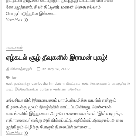
கோபமுற்றனர். சிலர் திட்டினர். மகான் அதை எல்லாம்
பொருட்படுத்தவே இல்லை…
மகான்கள்
View More
வாழ்வில்
–
7:
ஸ்ரீ
சேஷாத்ரி
ராமாயணம்
சுவாமிகள்
ஏழ்கடல் சூழ் தீவுகளில் இராமன் புகழ்!
வினோத் ராஜன்
January 16, 2009
far
east
தாய்லாந்து
cambodia
hinduism
வியட்நாம்
epic
இராமாயணம்
மாலத்தீவு
இந்த
மதம்
இந்தோனேசியா
culture
vietnam
மலேசியா
மலேசியாவில் இராமாயணம் பாரம்பரியமிக்க வயங்க் என்னும்
நிழல்கூத்து மூலம் நிகழ்த்திக் காட்டப்படுகிறது. அண்மைக்
காலங்களில் இத்தகைய அழகிய கலைவடிவங்கள் “இஸ்லாமுக்கு
எதிரானவை” என்று அறிவிக்கப்பட்டு, எதிர்க்கப்படுவதால், அவை
முற்றிலும் அழிந்து போகும் நிலையில் உள்ளன…
ஏழ்கடல்
View More