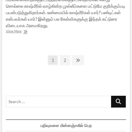
சொல்லை காஷ்மீரில் வாழ்கின்ற முஸ்லீம்களை மட்டுமே குறிக்கும்படி
பயன்படுத்துகிறார்கள். உண்மையில் காஷ்மீரிகள் யார்? பண்டிட்கள்
என்பவர்கள் யார்? இன்னும் பல கேள்விகளுக்கு இந்தக் கட்டுரை
விடையாக அமைகிறது.
ஜம்முவின்
View More
ஹிந்து
எழுச்சி
–
சோதிக்கப்பட்ட
Posts
பொறுமையின்
Page
Page
Next
1
2
கதை!
page
pagination
Search
…
பதிவுகளை மின்னஞ்சலில் பெற