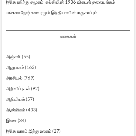
இந்த ஹிந்து சமூகம்: கல்கியின் 1936 விகடன் தலையங்கம்
பங்களாதேஷ் கலவரமும் இந்தியாவின்பாதுகாப்பும்
வகைகள்
அஞ்சலி
(55)
அனுபவம்
(163)
அரசியல்
(769)
அறிவிப்புகள்
(92)
அறிவியல்
(57)
ஆன்மிகம்
(433)
இசை
(34)
இந்த வாரம் இந்து உலகம்
(27)