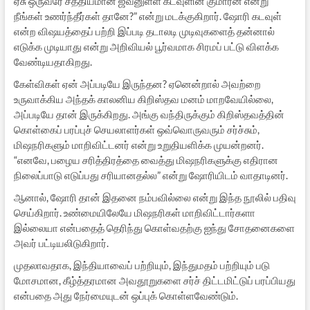
ஏசு ஒருவரே சத்தியமான ஜீவனுள்ள கடவுளின் குமாரன் என்று
நீங்கள் உணர்ந்தீர்கள் தானே?” என்று மடக்குகிறார். ஷோரி கடவுள்
என்ற விஷயத்தைப் பற்றி இப்படி தடாலடி முடிவுகளைத் தன்னால்
எடுக்க முடியாது என்று அறிவியல் பூர்வமாக சிரமப் பட்டு விளக்க
வேண்டியதாகிறது.
கேள்விகள் ஏன் அப்படியே இருந்தன? ஏனென்றால் அவற்றை
உருவாக்கிய அந்தக் காலனிய கிறிஸ்தவ மனம் மாறவேயில்லை,
அப்படியே தான் இருக்கிறது. அங்கு வந்திருக்கும் கிறிஸ்தவத்தின்
கொள்கைப் பரப்புச் செயலாளர்கள் ஒவ்வொருவரும் சர்ச்சும்,
மிஷநரிகளும் மாறிவிட்டனர் என்று உறுதியளிக்க முயன்றனர்.
“எனவே, பழைய சரித்திரத்தை வைத்து மிஷநரிகளுக்கு எதிரான
நிலைப்பாடு எடுப்பது சரியானதல்ல” என்று ஷோரியிடம் வாதாடினர்.
ஆனால், ஷோரி தான் இதனை நம்பவில்லை என்று இந்த நூலில் பதிவு
செய்கிறார். உண்மையிலேயே மிஷநரிகள் மாறிவிட்டார்களா
இல்லையா என்பதைத் தெரிந்து கொள்வதற்கு ஐந்து சோதனைகளை
அவர் பட்டியலிடுகிறார்.
முதலாவதாக, இந்தியாவைப் பற்றியும், இந்துமதம் பற்றியும் படு
மோசமான, கீழ்த்தரமான அவதூறுகளை சர்ச் திட்டமிட்டுப் பரப்பியது
என்பதை அது நேர்மையுடன் ஒப்புக் கொள்ளவேண்டும்.