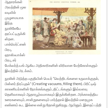
ஆதாரங்கள்
அவற்றின் மூல
வடிவில்
முழுமையாக
இந்த
நூலிலேயே
தரப்பட்டிருக்கி
ன்றன.
பால்மெர்ட்ஸன்
பிரபு,
ஹாலிஃபாக்ஸ்
பிரபு, சர்
மேக்வர்த் யங் ஆகிய அதிகாரிகளின் விரிவான மேற்கோள்களும்
இவற்றில் அடக்கம்.
நூலின் அடுத்த பகுதியின் பெயர் “வெற்றிடங்களை உருவாக்குதல்,
பின்னர் நிரப்புதல்” (Creating vacuums, filling them). பிரிட்டிஷ்
காலனியர்களின் நோக்கங்களும், திட்டங்களும் இவ்வளவு
தெளிவாகவும் ஆதாரபூர்வமாகவும் இருக்கின்றன. அக்காலத்திய
உரைகளையும், சான்றுகளையும் பார்த்தால் இவற்றில் மறைமுக
எண்ணம் கூட இல்லை என்று தோன்றுகிறது. ஆயினும், இதைப் பற்றி