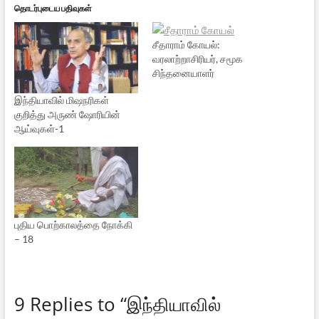
தொடர்புடைய பதிவுகள்
சீதாராம் கோயல்:
வரலாற்றாசிரியர், சமூக
சிந்தனையாளர்
இந்தியாவில் மிஷநரிகள்
குறித்து அருண் ஷோரியின்
ஆய்வுகள்-1
புதிய பொற்காலத்தை நோக்கி
– 18
9 Replies to “இந்தியாவில்