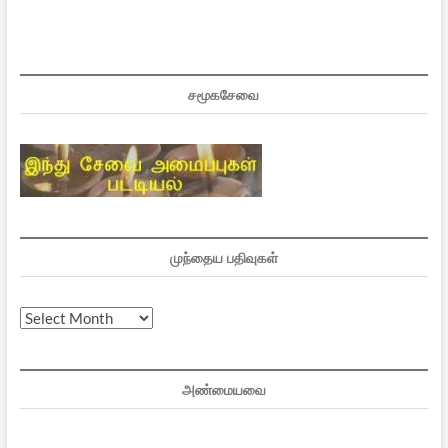
சமூகசேவை
முந்தைய பதிவுகள்
முந்தைய
பதிவுகள்
அண்மையவை