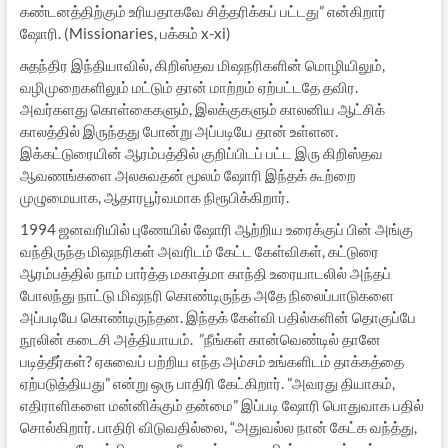
கண்டனத்திற்கும் உரியதாகவே சித்தரிக்கப் பட்டது” என்கிறார்
ஷோரி. (Missionaries, பக்கம் x-xi)
சுதந்திர இந்தியாவில், கிறிஸ்தவ மிஷநரிகளின் மொழியிலும்,
வழிமுறைகளிலும் மட்டும் தான் மாற்றம் ஏற்பட்டதே தவிர.
அவர்களது கொள்கைகளும், இலக்குகளும் காலனிய ஆட்சிக்
காலத்தில் இருந்தது போன்று அப்படியே தான் உள்ளன.
இக்கட்டுரையின் ஆரம்பத்தில் குறிப்பிடப் பட்ட இரு கிறிஸ்தவ
ஆவணங்களை அலசுவதன் மூலம் ஷோரி இந்தக் கூற்றை
முழுமையாக, ஆதாரபூர்வமாக நிரூபிக்கிறார்.
1994 ஜனவரியில் புணேயில் ஷோரி ஆற்றிய உரைக்குப் பின் அங்கு
வந்திருந்த மிஷநரிகள் அவரிடம் கேட்ட கேள்விகள், கட்டுரை
ஆரம்பத்தில் நாம் பார்த்த மகாத்மா காந்தி உரையாடலில் அந்தப்
போலந்து நாட்டு மிஷநரி கொண்டிருந்த அதே நிலைப்பாடுகளை
அப்படியே கொண்டிருந்தன. இந்தக் கேள்வி பதில்களின் தொகுப்பே
நூலின் கடைசி அத்தியாயம். ”நீங்கள் கான்வெண்டில் தானே
படித்தீர்கள்? ஏசுவைப் பற்றிய எந்த அம்சம் உங்களிடம் தாக்கத்தை
ஏற்படுத்தியது” என்று ஒரு பாதிரி கேட்கிறார். ”அவரது தியாகம்,
எதிராளிகளை மன்னிக்கும் தன்மை” இப்படி ஷோரி பொதுவாக பதில்
சொல்கிறார். பாதிரி விடுவதில்லை, “அதுவல்ல நான் கேட்க வந்த்து,