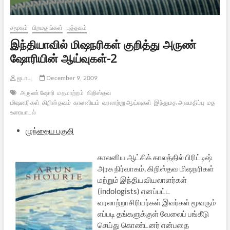
சமூகம்
பிறமதங்கள்
புத்தகம்
இந்தியாவில் மிஷநரிகள் குறித்து அருண்
ஷோரியின் ஆய்வுகள்-2
ஜடாயு
December 9, 2009
அருண் ஷோரி
மதமாற்றம்
கிறிஸ்தவ
மிஷனரிகள்
கிறிஸ்தவம்
காலனியம்
வரலாற்று ஆய்வுகள்
இந்துமத அவமதிப்பு
மத
உரையாடல்
முந்தைய பகுதி
காலனிய ஆட்சிக் காலத்தில் பிரிட்டிஷ்
அரசு நிர்வாகம், கிறிஸ்தவ மிஷநரிகள்
மற்றும் இந்தியவியலாளர்கள்
(indologists) எனப்பட்ட
வரலாற்றாசிரியர்கள் இவர்கள் மூவரும்
எப்படி தங்களுக்குள் வேலைப் பங்கீடு
செய்து கொண்டனர் என்பதை