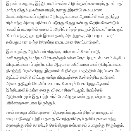
இரண்டாவதாக, இந்தியாவில் உள்ள கிறிஸ்தவர்களையும், தான் மதம்
மாற்ற விரும்புபவர்களையும், தனது இரண்டு மையமான
கோட்பாடுகளைப் பற்றிய அறிவுபூர்வமான ஆராய்ச்சிகள் குறித்து
சர்ச் எந்த அளவு பரிச்சயப் படுத்துகிறது என்பது தெரியவேண்டும்.
“பைபிள் கடவுளின் வசனம், அதில் எந்தத் தவறும் இல்லை” என்பதும்
”போப் எந்தத் தவறும் இல்லாதவர், அவற்றுக்கு அப்பாற்பட்டவர்”
என்பதுமான அந்த இரண்டு மையமான கோட்பாடுகள்.
இன்றைக்கு அறிவியல் சிருஷ்டி, பரிணாமக் கோட்பாடு,
மனிதனுக்கும் மற்ற உயிர்களுக்கும் உள்ள தொடர்பு, உடல்-மனம் ஆகிய
விஷயங்களைப் பற்றிய மிக ஆழமான, விரிவான கண்டுபிடிப்புகளை
நிகழ்த்தியிருக்கிறது. இதனால் கிறிஸ்தவ மதத்தின் அடிப்படையே
ஆட்டம் கண்டு விட்டது என்ற விஷயத்தை மேற்கத்திய நாடுகள்
அனைத்திலும் வெளிப்படையாகவே சர்ச் பேசுகிறது. ஆனால்
இந்தியாவில் உள்ள தனது விசுவாசிகளிடமும், மேய்ச்சல்
ஆடுகளிடமும் இது பற்றி சர்ச் பேசுகிறதா என்பது மூன்றாவது
பரிசோதனையாக இருக்கும்.
நான்காவது பரிசோதனை ”பிறமதங்களுடன் திறந்த மனதுடன்
உரையாடுவது” பற்றிய தனது கொந்தளிக்கும் தவிப்புகளை எந்த
அளவுக்கு சர்ச் தாண்டிச் செல்கிறது என்பதைப் பொறுத்து இருக்கும்.