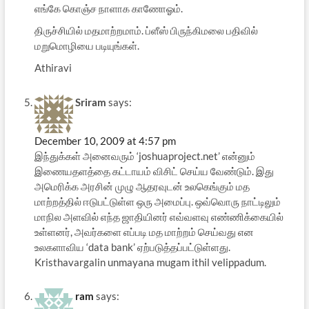
எங்கே கொஞ்ச நாளாக காணோஓம்.
திருச்சியில் மதமாற்றமாம். ப்ளீஸ் பிருந்கிமலை பதிவில்
மறுமொழியை படியுங்கள்.
Athiravi
Sriram
says:
December 10, 2009 at 4:57 pm
இந்துக்கள் அனைவரும் ‘joshuaproject.net’ என்னும்
இணையதளத்தை கட்டாயம் விசிட் செய்ய வேண்டும். இது
அமெரிக்க அரசின் முழு ஆதரவுடன் உலகெங்கும் மத
மாற்றத்தில் ஈடுபட்டுள்ள ஒரு அமைப்பு. ஒவ்வொரு நாட்டிலும்
மாநில அளவில் எந்த ஜாதியினர் எவ்வளவு எண்ணிக்கையில்
உள்ளனர், அவர்களை எப்படி மத மாற்றம் செய்வது என
உலகளாவிய ‘data bank’ ஏற்படுத்தப்பட்டுள்ளது.
Kristhavargalin unmayana mugam ithil velippadum.
ram
says: