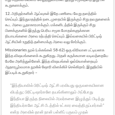
கூறுகளாக்கும்.
12. அறிஞர்களின் ஆய்வுகள் இதே பணியை வேறு தளத்தில்
செய்யும். இந்துமதத்தில் நடைமுறையில் இருக்கும் சிறு தவறுகளைக்
கூட அவை பூதாகாரமாக்கும். மக்களிடத்தில் இருக்கும் சிறு
பிணக்குகளில் இருந்து பெரிய சமூக மோதல்களுக்கான
நியாயங்களை அவை உற்பத்தி செய்யும். இவ்வகையில் பிரிட்டிஷ்
ஆட்சியின் உறுதித் தன்மைக்கு அவை வலு சேர்க்கும்.
Missionaries நூல் (பக்கங்கள் 58-62) ஒரு விரிவான பட்டியலாக
இந்த விஷயங்களைக் கூறுகிறது. அதன் சுருக்கமான வடிவத்தையே
மேலே அளித்துள்ளேன். இந்த விஷயங்கள் ஒவ்வொன்றையும்
ஆதாரபூர்வமாக நூலில் ஷோரி விளக்கிச் செல்கிறார். இறுதியில்
இப்படிக் கூறுகிறார் –
“இந்தியாவில் பிரிட்டிஷ் ஆட்சி பரவியது ஒருவகையிலான
விபத்து; பிரிட்டிஷார்களே தயங்கினாலும் அப்போது
இந்தியா இருந்த நிலையில் அவர்களை இழுத்துப் பிடித்து
இந்தியர்களே ஆட்சி பீடத்தில் உட்கார வைத்திருப்பார்கள்”
என்ற அளவில் தான் நான் பள்ளிப் பருவம் முதல்