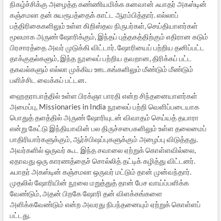
நிகழ்ச்சிக்கு அழைத்த கண்ணியமிக்க கனவான் ஃபாதர் அகஸ்டின்
கஞ்சமலா தன் சுயரூபத்தைக் காட்ட ஆரம்பித்தார். எல்லாப்
பத்திரிகைகளிலும் உள்ள கிறிஸ்தவ நிருபர்கள், செய்தியாளர்கள்
மூலமாக அருண் ஷோரிக்கும், இந்தப் புத்தகத்திற்கும் எதிரான கடும்
பிரசாரத்தை அவர் முடுக்கி விட்டார். ஷோரியைப் பற்றிய தனிப்பட்ட
தாக்குதல்களும், இந்த நூலைப் பற்றிய தவறான, திரிக்கப் பட்ட
தகவல்களும் எல்லா முக்கிய ஊடகங்களிலும் மீண்டும் மீண்டும்
பளிச்சிட வைக்கப் பட்டன.
ஹைதராபாத்தில் உள்ள பிரக்ஞா பாரதி என்ற சிந்தனையாளர்கள்
அமைப்பு, Missionaries in India நூலைப் பற்றி வெளிப்படையாக
பொதுத் தளத்தில் அருண் ஷோரியுடன் விவாதம் செய்யத் தயாரா
என்று கேட்டு இந்தியாவின் பல திருச்சபைகளிலும் உள்ள தலைமைப்
பாதிரியார்களுக்கும், ஆர்ச்பிஷப்புகளுக்கும் அழைப்பு விடுத்தது.
அவர்களில் ஒருவர் கூட இந்த சவாலை ஏற்றுக் கொள்ளவில்லை,
ஏதாவது ஒரு காரணத்தைச் சொல்லித் தட்டிக் கழித்து விட்டனர்.
ஃபாதர் அகஸ்டின் கஞ்சமலா ஒருவர் மட்டும் தான் முன்வந்தார்.
முதலில் ஷோரியின் நூலை மறுத்துத் தான் பேச வாய்ப்பளிக்க
வேண்டும், அதன் பிறகே ஷோரி தன் விளக்கங்களை
அளிக்கவேண்டும் என்ற அவரது நிபந்தனையும் ஏற்றுக் கொள்ளப்
பட்டது.