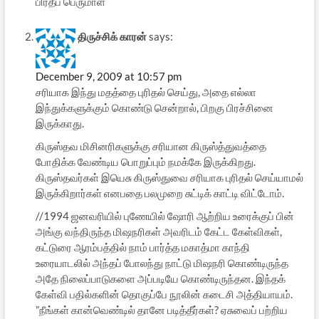
பிரதீப் பெருமாள்
திருச்சிக் கார‌ன்
says:
December 9, 2009 at 10:57 pm
ச‌ரியாக‌ இந்து ம‌த‌த்தை புரித‌ல் செய்து, அதை எல்லா
இந்துக்க‌ளுக்கும் கொண்டு சென்றால், பிற‌கு பிர‌ச்சினை
இருக்காது.
கிருஸ்த‌வ மிசின‌ரிக‌ளுக்கு ச‌ரியான‌ கிருஸ்த்துவ‌த்தை
போதிக்க‌ வேண்டிய‌ பொறுப்பும் ந‌ம‌க்கே இருக்கிற‌து.
கிருஸ்த‌வ‌ர்க‌ள் இயெசு கிருஸ்துவை ச‌ரியாக‌ புரித‌ல் செய்யாம‌ல்
இருக்கிறார்க‌ள் என‌ப‌தை ப‌ல‌முறை சுட்டிக் காட்டி விட்டோம்.
//1994 ஜனவரியில் புணேயில் ஷோரி ஆற்றிய உரைக்குப் பின்
அங்கு வந்திருந்த மிஷநரிகள் அவரிடம் கேட்ட கேள்விகள்,
கட்டுரை ஆரம்பத்தில் நாம் பார்த்த மகாத்மா காந்தி
உரையாடலில் அந்தப் போலந்து நாட்டு மிஷநரி கொண்டிருந்த
அதே நிலைப்பாடுகளை அப்படியே கொண்டிருந்தன. இந்தக்
கேள்வி பதில்களின் தொகுப்பே நூலின் கடைசி அத்தியாயம்.
”நீங்கள் கான்வெண்டில் தானே படித்தீர்கள்? ஏசுவைப் பற்றிய