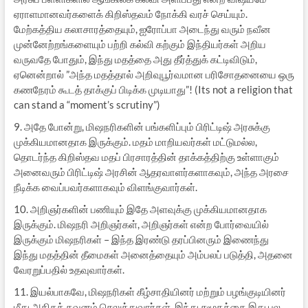
ஏராளமானவர்களைக் கிறிஸ்தவம் நோக்கி வரச் செய்யும்.
மேற்கத்திய கலாசாரத்தையும், ஐரோப்பா அடைந்து வரும் நவீன
முன்னேற்றங்களையும் பற்றி கல்வி கற்கும் இந்தியர்கள் அறிய
வருவதே போதும், இந்து மதத்தை அது தீர்த்துக் கட்டிவிடும்,
ஏனென்றால் ”அந்த மதத்தால் அறிவுபூர்வமான பரிசோதனையை ஒரு
கணநேரம் கூடத் தாக்குப் பிடிக்க முடியாது”! (Its not a religion that
can stand a “moment’s scrutiny”)
9. அதே போன்று, மிஷநரிகளின் பங்களிப்பும் பிரிட்டிஷ் அரசுக்கு
முக்கியமானதாக இருக்கும். மதம் மாறியவர்கள் மட்டுமல்ல,
தொடர்ந்த கிறிஸ்தவ மதப் பிரசாரத்தின் தாக்கத்திற்கு உள்ளாகும்
அனைவரும் பிரிட்டிஷ் அரசின் ஆதரவாளர்களாகவும், அந்த அரசை
நீடிக்க வைப்பவர்களாகவும் விளங்குவார்கள்.
10. அறிஞர்களின் பணியும் இதே அளவுக்கு முக்கியமானதாக
இருக்கும். மிஷநரி அறிஞர்கள், அறிஞர்கள் என்ற போர்வையில்
இருக்கும் மிஷநரிகள் – இந்த இரண்டு தரப்பினரும் இணைந்து
இந்து மதத்தின் தீமைகள் அனைத்தையும் அம்பலப் படுத்தி, அதனை
வேரறுப்பதில் உதவுவார்கள்.
11. இயல்பாகவே, மிஷநரிகள் கீழ்சாதியினர் மற்றும் பழங்குடியினர்
மீது அதிகக் கவனம் செலுத்துவார்கள். இந்து சமூகத்தை இது பல