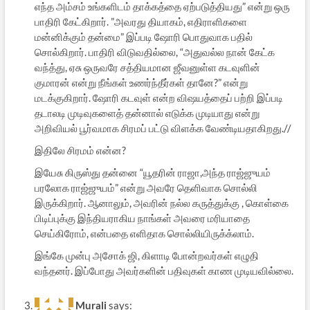
எந்த அம்சம் உங்களிடம் தாக்கத்தை ஏற்படுத்தியது” என்று ஒரு
பாதிரி கேட்கிறார். ”அவரது தியாகம், எதிராளிகளை
மன்னிக்கும் தன்மை” இப்படி ஷோரி பொதுவாக பதில்
சொல்கிறார். பாதிரி விடுவதில்லை, “அதுவல்ல நான் கேட்க
வந்த்து, ஏசு ஒருவரே சத்தியமான ஜீவனுள்ள கடவுளின்
குமாரன் என்று நீங்கள் உணர்ந்தீர்கள் தானே?” என்று
மடக்குகிறார். ஷோரி கடவுள் என்ற விஷயத்தைப் பற்றி இப்படி
தடாலடி முடிவுகளைத் தன்னால் எடுக்க முடியாது என்று
அறிவியல் பூர்வமாக சிரமப் பட்டு விளக்க வேண்டியதாகிறது.//
இதிலே சிர‌ம‌ம் என்ன?
இயேசு கிருஸ்து த‌ன்னை “யூத‌ரின் ராஜா,அந்த‌ ராஜ்ஜுய‌ம்
ப‌ர‌லோக‌ ராஜ்ஜுய‌ம்” என்று அவ‌ரே தெளிவாக‌ சொல்லி
இருக்கிறார். ஆனாலும், அவ‌ரின் ந‌ல்ல‌ க‌ருத்துக்கு , கொள்கை
பிடிப்புக்கு இந்திய‌ராகிய‌ நாங்க‌ள் அவ‌ரை ம‌ரியாதை
செய்கிரோம், என்ப‌தை எளிதாக‌ சொல்லியிருக்க்லாம்.
இங்கே முன்பு அசோக் ஜி, கிளாடி போன்ற‌வ‌ர்க‌ள் எழுதி
வ‌ந்த‌ன‌ர். இப்போது அவ‌ர்க‌ளின் ப‌திவுக‌ள் காண முடிய‌வில்லை.
Murali
says: