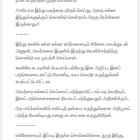
நான் கூறியதில் முதல் வாக்கியம்
//ச‌ரியாக‌ இந்து ம‌த‌த்தை புரித‌ல் செய்து, அதை எல்லா
இந்துக்க‌ளுக்கும் கொண்டு சென்றால், பிற‌கு பிர‌ச்சினை
இருக்காது//.
———–
இந்து உலகில் உள்ள எல்லா உயிர்களையும் சினேக பாவத்துடன்
அணுகி, அவர்களை இருளில் இருந்து வெளிச்சத்திற்கு
கொண்டு வர முயற்சி செய்வான்.
உல‌கிலே க‌ட‌வுளின் பெயரால் ப‌ல்வேறு இன‌ அழிப்பு, இன‌ப்
ப‌டுகொலை, காட்டு மிராண்டி, காம‌ கொடூர‌ க‌ருத்துக்க‌ள்
கூறப்ப‌ட்டு விட்ட‌ன‌.
அவ‌ற்றை எல்லாம் செம்மைப் ப‌டுத்தாவிட்டால் ம‌த வெறியும்,
இன‌ப் ப‌டுகொலைக‌ளை நியாய‌ப் ப‌டுத்துவ‌தும் அதிக‌ரிக்கும்.
பிற‌ மார்க்க‌ங்க‌ளில் சகிப்புத் தன்மை கருத்துக்களை அறிமுகப்
படுத்த வேண்டியது எனது கடமை என கருதுகிறேன்.
—————-
எல்லோரையும் இப்படி இருக்க சொல்லவில்லை. நூறு இந்து,