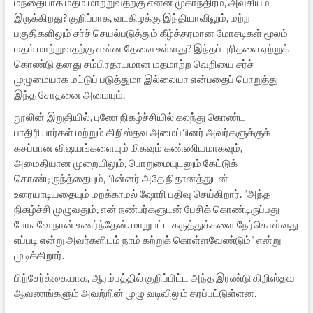
மந்தையாக மதம் மாற்றுவதற்கு என்ன முகாந்திரம், அவசியம்
இருக்கிறது? குறிப்பாக, வடகிழக்கு இந்தியாவிலும், மற்ற
பகுதிகளிலும் சர்ச் செயல்படுத்தும் கீழ்த்தரமான மோசடிகள் மூலம்
மதம் மாற்றுவதற்கு என்ன தேவை உள்ளது? இந்தப் புரிதலை ஏற்றுக்
கொண்டு தனது சம்பிரதாயமான மதமாற்ற வெறியை சர்ச்
முழுமையாக மட்டுப் படுத்துமா இல்லையா என்பதைப் பொறுத்து
இந்த சோதனை அமையும்.
நூலின் இறுதியில், புணே நிகழ்ச்சியில் கலந்து கொண்ட
பாதிரியார்கள் மற்றும் கிறிஸ்தவ அமைப்பினர் அவர்களுக்குக்
கசப்பான விஷயங்களையும் மிகவும் கண்ணியமாகவும்,
அமைதியான முறையிலும், பொறுமையுடனும் கேட்டுக்
கொண்டிருந்த்தையும், பின்னர் அதே நிதானத்துடன்
உரையாடியதையும் மறக்காமல் ஷோரி பதிவு செய்கிறார். ”அந்த
நிகழ்ச்சி முழுவதும், என் நண்பர்களுடன் பேசிக் கொண்டிருப்பது
போலவே நான் உணர்ந்தேன். மாறுபட்ட கருத்துக்களை நேர்கொள்வது
எப்படி என்று அவர்களிடம் நாம் கற்றுக் கொள்ளவேண்டும்” என்று
முடிக்கிறார்.
பிற்சேர்க்கையாக, ஆரம்பத்தில் குறிப்பிட்ட அந்த இரண்டு கிறிஸ்தவ
ஆவணங்களும் அவற்றின் முழு வடிவிலும் தரப்பட்டுள்ளன.