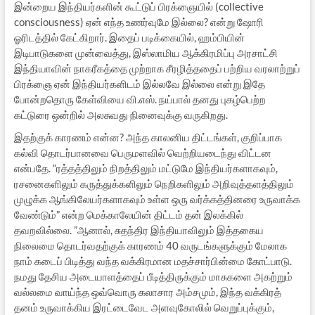
இன்றைய இந்தியர்களின் கூட்டுப் பிரக்ஞையில் (collective
consciousness) ஏன் எந்த உணர்வுமே இல்லை? என்று ஷோரி
ஓரிடத்தில் கேட்கிறார். இதைப் படிக்கையில், ஹம்பியின்
இடிபாடுகளை முன்வைத்து, இஸ்லாமிய ஆக்கிரமிப்பு அரசாட்சி
இந்தியாவின் நாகரீகத்தை முற்றாக சீரழித்ததைப் பற்றிய வரலாற்றுப்
பிரக்ஞை ஏன் இந்தியர்களிடம் இல்லவே இல்லை என்று இதே
போன்றதொரு கேள்வியை வி.எஸ். நய்பால் தனது புகழ்பெற்ற
கட்டுரை ஒன்றில் அலசுவது நினைவுக்கு வருகிறது.
இதற்குக் காரணம் என்ன? அந்த காலனிய திட்டங்கள், குறிப்பாக
கல்வி தொடர்பானவை பெருமளவில் வெற்றியடைந்து விட்டன
என்பதே. “ரத்தத்திலும் நிறத்திலும் மட்டுமே இந்தியர்களாகவும்,
ரசனைகளிலும் கருத்துக்களிலும் நெறிகளிலும் அறிவுத்தளத்திலும்
முழுக்க ஆங்கிலேயர்களாகவும் உள்ள ஒரு வர்க்கத்தினரை உருவாக்க
வேண்டும்” என்ற மெக்காலேயின் திட்டம் தன் இலக்கில்
தவறவில்லை. ”ஆனால், சுதந்திர இந்தியாவிலும் இத்தகைய
நிலைமை தொடர்வதற்குக் காரணம் 40 வருடங்களுக்கும் மேலாக
நாம் கடைப் பிடித்து வந்த வக்கிரமான மதச்சார்பின்மை கோட்பாடு.
நமது தேசிய அடையாளத்தைப் பீடித்திருக்கும் மாசுகளை அகற்றும்
வல்லமை வாய்ந்த ஒவ்வொரு கலாசார அம்சமும், இந்த வக்கிரத்
தனம் உருவாக்கிய இரட்டைவேட அளவுகோலில் வெறுப்புக்கும்,