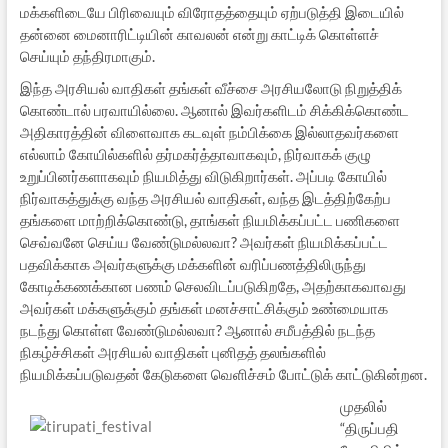
மக்களிடையே பிரிவையும் விரோதத்தையும் ஏற்படுத்தி இடையில்
தன்னை மைனாரிட்டியின் காவலன் என்று காட்டிக் கொள்ளச்
செய்யும் தந்திரமாகும்.
இந்த அரசியல் வாதிகள் தங்கள் வீச்சை அரசியலோடு நிறுத்திக்
கொண்டால் பரவாயில்லை. ஆனால் இவர்களிடம் சிக்கிக்கொண்ட
அதிகாரத்தின் விளைவாக கடவுள் நம்பிக்கை இல்லாதவர்களை
எல்லாம் கோயில்களில் தர்மகர்த்தாவாகவும், நிர்வாகக் குழு
உறுப்பினர்களாகவும் நியமித்து விடுகிறார்கள். அப்படி கோயில்
நிர்வாகத்துக்கு வந்த அரசியல் வாதிகள், வந்த இடத்திற்கேற்ப
தங்களை மாற்றிக்கொண்டு, தாங்கள் நியமிக்கப்பட்ட பணிகளை
செவ்வனே செய்ய வேண்டுமல்லவா? அவர்கள் நியமிக்கப்பட்ட
பதவிக்காக அவர்களுக்கு மக்களின் வரிப்பணத்திலிருந்து
கோடிக்கணக்கான பணம் செலவிடப்படுகிறதே, அதற்காகவாவது
அவர்கள் மக்களுக்கும் தங்கள் மனச்சாட்சிக்கும் உண்மையாக
நடந்து கொள்ள வேண்டுமல்லவா? ஆனால் சமீபத்தில் நடந்த
நிகழ்ச்சிகள் அரசியல் வாதிகள் புனிதத் தலங்களில்
நியமிக்கப்படுவதன் கேடுகளை வெளிச்சம் போட்டுக் காட்டுகின்றன.
முதலில்
“திருப்பதி