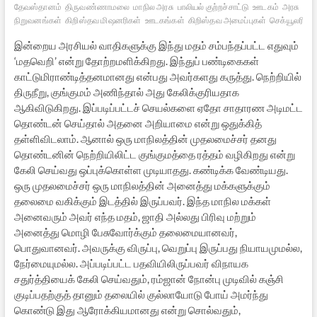
தேவஸ்தானம்
திருவண்ணாமலை
மாநில அரசு
பாலியல் குற்றச்சாட்டு
ஊடகம்
அரசு
நிறுவனங்கள்
கிறிஸ்தவ மிஷனரிகள்
ஊடகங்கள்
கிறிஸ்தவ அமைப்புகள்
செக்யூலரிஸம
இன்றைய அரசியல் வாதிகளுக்கு இந்து மதம் சம்பந்தப்பட்ட எதுவும்
‘மதவெறி’ என்று தோற்றமளிக்கிறது. இந்துப் பண்டிகைகள்
காட்டுமிராண்டித்தனமானது என்பது அவர்களது கருத்து. நெற்றியில்
திருநீறு, குங்குமம் அணிந்தால் அது கேலிக்குரியதாக
ஆகிவிடுகிறது. இப்படிப்பட்டச் செயல்களை ஏதோ சாதாரண அடிமட்ட
தொண்டன் செய்தால் அதனை அறியாமை என்று ஒதுக்கித்
தள்ளிவிடலாம். ஆனால் ஒரு மாநிலத்தின் முதலமைச்சர் தனது
தொண்டனின் நெற்றியிலிட்ட குங்குமத்தை ரத்தம் வழிகிறது என்று
கேலி செய்வது ஒப்புக்கொள்ள முடியாதது. கண்டிக்க வேண்டியது.
ஒரு முதலமைச்சர் ஒரு மாநிலத்தின் அனைத்து மக்களுக்கும்
தலைமை வகிக்கும் இடத்தில் இருப்பவர். இந்த மாநில மக்கள்
அனைவரும் அவர் எந்த மதம், ஜாதி அல்லது பிரிவு மற்றும்
அனைத்து மொழி பேசுவோர்க்கும் தலைமையானவர்,
பொதுவானவர். அவருக்கு விருப்பு, வெறுப்பு இருப்பது நியாயமுமல்ல,
நேர்மையுமல்ல. அப்படிப்பட்ட பதவியிலிருப்பவர் விநாயக
சதுர்த்தியைக் கேலி செய்வதும், ரம்ஜான் நோன்பு முடிவில் கஞ்சி
குடிப்பதற்குத் தானும் தலையில் குல்லாயோடு போய் அமர்ந்து
கொண்டு இது ஆரோக்கியமானது என்று சொல்வதும்,