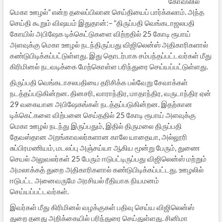
கோவிலில்
மெகா ஊழல்” என்ற தலைப்பிலான செய்தியைப் பார்க்கலாம். அந்த
செய்தி கூறும் விஷயம் இதுதான்:– “திருப்பதி வெங்கடாஜலபதி
கோயில் அபிஷேக டிக்கெட்டுகளை விற்றதில் 25 கோடி ரூபாய்
அளவுக்கு மெகா ஊழல் நடந்திருப்பது விஜிலென்ஸ் அதிகாரிகளால்
கண்டுபிடிக்கப்பட்டுள்ளது. இது தொடர்பாக சம்பந்தப்பட்டவர்கள் மீது
கிரிமினல் நடவடிக்கை மேற்கொள்ள பரிந்துரை செய்யப்பட்டுள்ளது.
திருப்பதி வெங்கடாசலபதியை தரிசிக்க பல்வேறு சேவாக்கள்
நடத்தப்படுகின்றன. தினசரி, வாராந்திர, மாதாந்திர, வருடாந்திர ஏன்
29 வகையான அபிஷேகங்கள் நடத்தப்படுகின்றன. இதற்கான
டிக்கெட்களை விற்பனை செய்ததில் 25 கோடி ரூபாய் அளவுக்கு
மெகா ஊழல் நடந்து இருப்பதும், இதில் திருமலை திருப்பதி
தேவஸ்தான அறங்காவலர்களான காலே யாதையா, அல்லூரி
சுப்பிரமணியம், மடலப்பு அஞ்சய்யா ஆகிய மூன்று பேரும், துணை
செயல் அலுவலர்கள் 25 பேரும் ஈடுபட்டிருப்பது விஜிலென்ஸ் மற்றும்
அமலாக்கத் துறை அதிகாரிகளால் கண்டுபிடிக்கப்பட்டது. ஊழலில்
ஈடுபட்ட அனைவருமே அரசியல் ரீதியாக நியமனம்
செய்யப்பட்டவர்கள்.
இவர்கள் மீது கிரிமினல் வழக்குகள் பதிவு செய்ய விஜிலென்ஸ்
துறை தனது அறிக்கையில் பரிந்துரை செய்துள்ளது. சினிமா