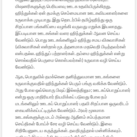
மிஷனரிகளுக்கு பெரியளவு ஊடக உதவியிருக்கிறது.
ஹிந்துக்கள் ஏன் தமக்கு செம்மையான ஊடகவியலாளர்களை
உருவாக்க முடியாது. இது தொடர்பில் தமிழ்ஹிந்து ஒரு
சிறப்பான பங்களிப்பை வழங்கி வருவது மறுக்க இயலாதது.
இப்படியான ஊடகங்கள் வளர ஹிந்துக்கள் ஆவன செய்ய
வேண்டும். பொது ஊடகங்களிலும் ஹிந்து சமய விசுவாசிகள்
(விசுவாசிகள் என்றால் மூடத்தனமாக மதவெறி பிடித்தவர்கள்
என்பதல்ல. ஹிந்துப் பற்றாளர்கள். தம்மை ஹிந்துக்கள் என்று
சொல்வதில் பெருமை கொள்பவர்கள்) உருவாக வழி செய்ய
வேண்டும்.
ஆக, பொதுவில் தமக்கென தனித்துவமான ஊடகங்களை
உருவாக்குவதில் ஹிந்துக்கள் பெரும் பங்கு வகிக்க வேண்டும்.
அது போல ஒவ்வொரு பிஷப் இல்லத்திலும; ஊடகப்பொறுப்பாளர்
என்று ஒரு பாதிரியார் நியமிக்கப் படுவது போல நம்
மடங்களிலும் ஊடகப் பொறுப்பாளர் பதவி சிறப்பான ஒருவரிடம்
கையளிக்கப்பட்டிருக்க வேண்டும். அவர் மூலமாக
ஊடகங்களுக்கு மடம் அல்லது ஆதீனம் சம்பந்தமான
செய்திகள் போய்ச் சேர வழி செய்ய வேண்டும். இவை
சிறியேனுடைய கருத்துக்கள். தவறிருந்தால் மன்னிக்கவும்.
எனினும் இவை பற்றி ஆழமாகச் சிந்திப்பது காலத்தின்