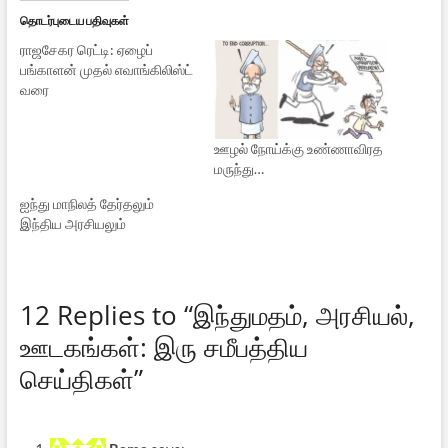
தொடர்புடைய பதிவுகள்
ராஜசேகர ரெட்டி: ஏழைப்
பங்காளன் முதல் எவாங்கிலிஸ்ட்
வரை
ஊழல் நோய்க்கு உண்ணாவிரத
மருந்து…
ஐந்து மாநிலத் தேர்தலும்
இந்திய அரசியலும்
12 Replies to “இந்துமதம், அரசியல்,
ஊடகங்கள்: இரு சமீபத்திய
செய்திகள்”