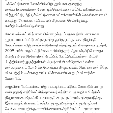
டிக்கெட்டுகளை பிளாக்கில் விற்பது போல, குறைந்த
எண்ணிக்கையிலான சேவா டிக்கெட்டுகளை மட்டும் பகிரங்கமாக
விற்றுவிட்டு, மீதி டிக்கெட்டுகளை லட்சக்கணக்கில் கொள்ளை லாபம்
வைத்து ‘பிளாக் மார்க்கெட்’டில் விற்பனை செய்திருப்பது
கண்டுபிடிக்கப்பட்டுள்ளது.
சேவா டிக்கெட் விற்பனையில் ஊழல் நடப்பதாக நீண்ட காலமாக
குற்றம் சாட்டப்பட்டு வந்தது. இது குறித்து திருமலை திருப்பதி
தேவஸ்தான விஜிலென்ஸ் அதிகாரி சுந்தர்குமார் விசாரணை நடத்தி,
2009 மார்ச் மாதம் அறிக்கை சமர்ப்பித்தார். ஆனால், அப்போதைய
ஆந்திர அரசு அதிகாரிகள் கிடப்பில் போட்டுவிட்டார்கள். ஆட்சி
பீடத்தில் யார் இருந்தார்கள், அவர்களின் உள்நோக்கம் என்ன
என்பதெல்லாம் யோசிக்க வேண்டிய விஷயங்கள். அவர்கள் ஏன் இந்த
விஷயத்தில் அக்கறை காட்டவில்லை என்பதையும் விசாரிக்க
வேண்டும்.
ஊழலில் ஈடுபட்டவர்கள் மீது நடவடிக்கை எடுக்க வேண்டும் என்று
வலியுறுத்தி எதிர்க்கட்சித் தலைவர் சந்திரபாபு நாயுடு சமீபத்தில்
திருமலையை நோக்கி பாதயாத்திரை நடத்தினார். இதையடுத்து,
இந்த ஊழல் விவகாரம் தற்போது சூடுபிடித்துள்ளது. திருப்பதி
வெங்கடாசலபதிக்கு காணிக்கையாக அளிக்கப்பட்ட ஏராளமான