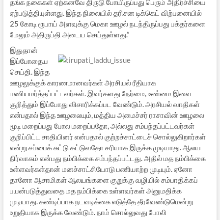
தங்க நகைகள் ஏற்கனவே திருடு போயிருப்பது பெரும் அதிர்ச்சியை
ஏற்படுத்தியுள்ளது. இந்த நிலையில் தரிசன டிக்கெட் விற்பனையில்
25 கோடி ரூபாய் அளவுக்கு மெகா ஊழல் நடந்திருப்பது பக்தர்களை
மேலும் அதிருப்தி அடைய செய்துள்ளது.”
இதுதான்
இப்போதைய
செய்தி. இந்த
ஊழலுக்குக் காரணமானவர்கள் அரசியல் ரீதியாக
பணியமர்த்தப்பட்டவர்கள். இவர்களது நேர்மை, உண்மை இவை
குறித்தும் இப்போது விசாரிக்கப்பட வேண்டும். அரசியல் வாதிகள்
என்பதால் இந்த ஊழலையும், மத்திய அமைச்சர் ராசாவின் ஊழலை
மூடி மறைப்பது போல மறைப்பதோ, அல்லது சம்பந்தப்பட்டவர்கள்
குறிப்பிட்ட சாதியினர் என்பதால் குற்றச்சாட்டைச் சொல்லுகிறார்கள்
என்று சப்பைக் கட்டு கட்டுவதோ சரியாக இருக்க முடியாது. ஆலய
நிர்வாகம் என்பது நம்பிக்கை சம்பந்தப்பட்டது. அதில் மத நம்பிக்கை
உள்ளவர்கள்தான் மனச்சாட்சியோடு பணியாற்ற முடியும். ஏனோ
தானோ ஆசாமிகள் ஆலயங்களை குறுக்கு வழியில் சம்பாதிக்கப்
பயன்படுத்துவதை மத நம்பிக்கை உள்ளவர்கள் அனுமதிக்க
முடியாது. கண்டிப்பாக நடவடிக்கை எடுத்தே தீரவேண்டுமென்று
உறுதியாக இருக்க வேண்டும். நாம் சொல்லுவது போலி