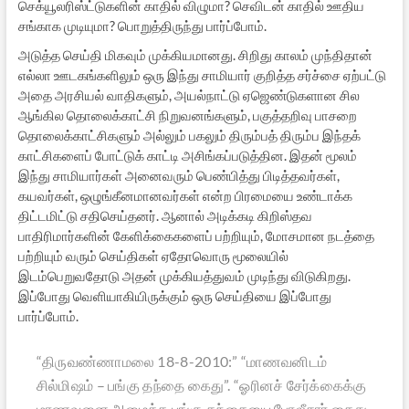
செக்யூலரிஸ்ட்டுகளின் காதில் விழுமா? செவிடன் காதில் ஊதிய
சங்காக முடியுமா? பொறுத்திருந்து பார்ப்போம்.
அடுத்த செய்தி மிகவும் முக்கியமானது. சிறிது காலம் முந்திதான்
எல்லா ஊடகங்களிலும் ஒரு இந்து சாமியார் குறித்த சர்ச்சை ஏற்பட்டு
அதை அரசியல் வாதிகளும், அயல்நாட்டு ஏஜெண்டுகளான சில
ஆங்கில தொலைக்காட்சி நிறுவனங்களும், பகுத்தறிவு பாசறை
தொலைக்காட்சிகளும் அல்லும் பகலும் திரும்பத் திரும்ப இந்தக்
காட்சிகளைப் போட்டுக் காட்டி அசிங்கப்படுத்தின. இதன் மூலம்
இந்து சாமியார்கள் அனைவரும் பெண்பித்து பிடித்தவர்கள்,
கயவர்கள், ஒழுங்கீனமானவர்கள் என்ற பிரமையை உண்டாக்க
திட்டமிட்டு சதிசெய்தனர். ஆனால் அடிக்கடி கிறிஸ்தவ
பாதிரிமார்களின் கேளிக்கைகளைப் பற்றியும், மோசமான நடத்தை
பற்றியும் வரும் செய்திகள் ஏதோவொரு மூலையில்
இடம்பெறுவதோடு அதன் முக்கியத்துவம் முடிந்து விடுகிறது.
இப்போது வெளியாகியிருக்கும் ஒரு செய்தியை இப்போது
பார்ப்போம்.
“திருவண்ணாமலை 18-8-2010:” “மாணவனிடம்
சில்மிஷம் – பங்கு தந்தை கைது”. “ஓரினச் சேர்க்கைக்கு
மாணவனை அழைத்த பங்கு தந்தையை போலீசார் கைது