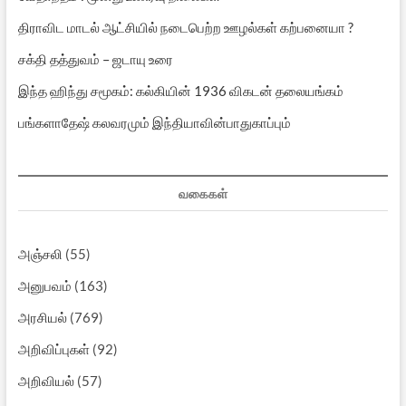
திராவிட மாடல் ஆட்சியில் நடைபெற்ற ஊழல்கள் கற்பனையா ?
சக்தி தத்துவம் – ஜடாயு உரை
இந்த ஹிந்து சமூகம்: கல்கியின் 1936 விகடன் தலையங்கம்
பங்களாதேஷ் கலவரமும் இந்தியாவின்பாதுகாப்பும்
வகைகள்
அஞ்சலி
(55)
அனுபவம்
(163)
அரசியல்
(769)
அறிவிப்புகள்
(92)
அறிவியல்
(57)