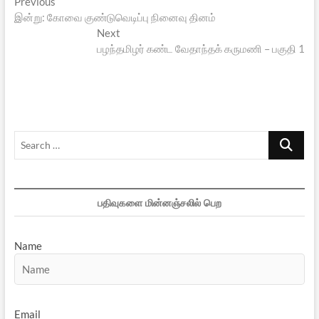
Post
Previous
Previous
post:
இன்று: கோவை குண்டுவெடிப்பு நினைவு தினம்
navigation
Next
Next
post:
பழந்தமிழர் கண்ட வேதாந்தக் கருமணி – பகுதி 1
Search
…
பதிவுகளை மின்னஞ்சலில் பெற
Name
Email