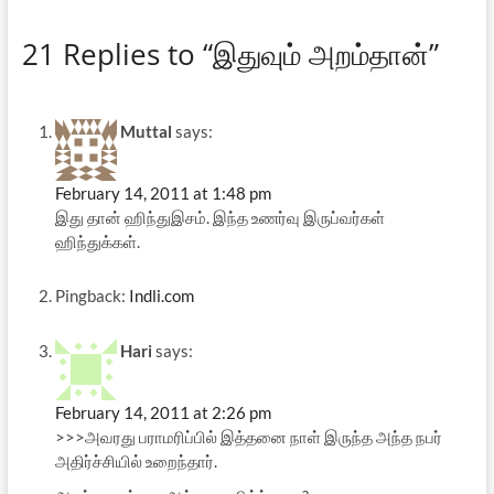
தொடர்பாகக் கைது செய்யப்
பட்ட 166 பேர்களில் பெரும்பாலர்
21 Replies to “இதுவும் அறம்தான்”
அல்-உம்மா என்ற இஸ்லாமிய
தீவிரவாத அமைப்பைச்
சார்ந்தவர்கள்.…
Muttal
says:
February 14, 2011 at 1:48 pm
இது தான் ஹிந்துஇசம். இந்த உணர்வு இருப்வர்கள்
ஹிந்துக்கள்.
Pingback:
Indli.com
Hari
says:
February 14, 2011 at 2:26 pm
>>>அவரது பராமரிப்பில் இத்தனை நாள் இருந்த அந்த நபர்
அதிர்ச்சியில் உறைந்தார்.