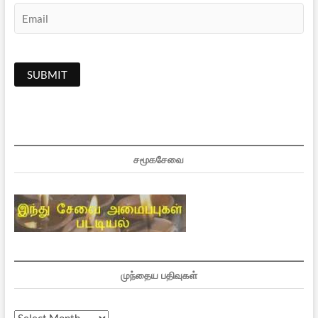
சமூகசேவை
முந்தைய பதிவுகள்
முந்தைய