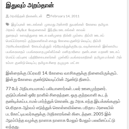
இதுவும் அறம்தான்
அரவிந்தன் நீலகண்டன்
February 14, 2011
இழப்புகள்
ஊடகங்கள்
முகமது அன்சாரி
துயரங்கள்
கோவை
தமிழக
அரசும்
வீடியோ
வேதனைகள்
இந்திய ஊடகங்கள்
காவல்
துறையும்
உளவுத்துறை
ஊடக வன்முறை
தில்லி
மும்பை
திம்மி
ஊடகப்
பொய்ப்பிரசாரம்
குற்றவாளிகள் கைது
கோவை குண்டு வெடிப்பு
திம்மி
அரசியல்வாதிகள்
கோயம்புத்தூர்
சந்தேகத்துக்குரிய நடவடிக்கைகள்
இஸ்லாமிய
பயங்கரவாதம்
பயங்கரவாத முஸ்லீம்கள்
மனித உரிமை
தண்டனை
மதானி
ஊடகப்
பொய்ப் பரப்புரை
பத்திரிகையாளர்கள்
முஸ்லீம் பயங்கரவாதிகள்
தமிழக மக்கள்
அல்
உம்மா
குண்டு வெடிப்பு
தமிழக சிறை
தமுமுக
பாட்சா
இன்றைக்கு பிப்ரவரி 14. கோவை வாசிகளுக்கு நினைவிருக்கும்.
இன்று கோவை குண்டுவெடிப்பின் ஆண்டு தினம்.
77 பேர் அநியாயமாகப் பலியானார்கள். பலர் ஊனமுற்றனர்.
குடும்பங்கள் ஒரே நாளில் சிதைந்தன. ஒரு குற்றவாளி கூடத்
தண்டிக்கப்படாமல் பார்த்துக் கொண்டது அரசு. எந்த இயக்கங்களும்
பெரிதாக ஆர்வம் எடுத்துக் கொள்ளவில்லை. பரிதாப அலையில்
படகோட்டியவர்களுக்கு அதிகாரங்கள் கிடைத்தன. 2005 இல்
ஆரம்பித்த வழக்கு நாளாக நாளாக மேலும் மேலும் பலவீனப்பட்டு
வந்தது.