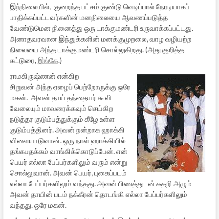
இந்நிலையில், குறைந்த பட்சம் குண்டு வெடிப்பால் நேரடியாகப்
பாதிக்கப்பட்டவர்களின் மனநிலையை ஆவணப்படுத்த
வேண்டுமென நினைத்து ஒரு டாக்குமண்டரி உருவாக்கப்பட்டது.
அனாதவரவான இந்துக்களின் மனக்குமுறலை, வாழ வழியற்ற
நிலையை அந்த டாக்குமண்டரி சொல்லுகிறது. (அது குறித்த
கட்டுரை,
இங்கே
.)
ராமகிருஷ்ணன் என்கிற
சிறுவன் அந்த ஏழைப் பெற்றோருக்கு ஒரே
மகன். அவன் தாய் தந்தையர் கூலி
வேலையும் மாவரைக்கவும் செய்கிற
நடுத்தர குடும்பத்துக்கும் கீழே உள்ள
குடும்பத்தினர். அவன் நன்றாக ஹாக்கி
விளையாடுவான். ஒரு நாள் ஹாக்கியில்
தங்கபதக்கம் வாங்கிக்கொடுப்பேன். என்
பெயர் எல்லா பேப்பர்களிலும் வரும் என்று
சொல்லுவான். அவன் பெயர், புகைப்படம்
எல்லா பேப்பர்களிலும் வந்தது. அவன் பிணத்துடன் கதறி அழும்
அவன் தாயின் படம் நக்கீரன் தொடங்கி எல்லா பேப்பர்களிலும்
வந்தது. ஒரே மகன்.