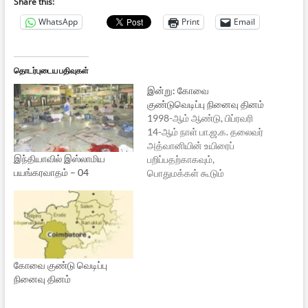
Share this:
WhatsApp
Print
Email
தொடர்புடைய பதிவுகள்
இன்று: கோவை
குண்டுவெடிப்பு நினைவு தினம்
1998-ஆம் ஆண்டு, பிப்ரவரி
14-ஆம் நாள் பா.ஜ.க. தலைவர்
அத்வானியின் உயிரைப்
இந்தியாவில் இஸ்லாமிய
பறிப்பதற்காகவும்,
பயங்கரவாதம் – 04
பொதுமக்கள் கூடும்
இடங்களில் அவர்களைக்
கொலை செய்வதற்காகவும்
திட்டமிட்டு நகரின் பல
பகுதிகவைக்கப் பட்ட இந்த
குண்டுகள் வெடித்ததில் 52
பேர் மரணமடைந்தனர், 200க்கு
கோவை குண்டு வெடிப்பு
மேற்பட்டோர் காயமடைந்தனர்.
நினைவு தினம்
100 கோடிக்கு மேல் சொத்து
நாசமடைந்தது. இந்த சதி