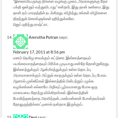
“இஸ்லாமியருக்கு நிங்கள் வழங்கு முலம், அவர்களுக்கு தேச
பக்தி ஒன்றும் வந்துவிடாது” என்றார். இது தான் உண்மை. இது
தான் நம் பாரதத்தில் நடக்கிறது. விழித்து, உங்கள் விழிகளை
திறந்துக் கொள்ளுங்கள் ஹிந்துக்களே.
ஜெய் ஹிந்து ராஷ்ட்ரா.
Amrutha Putran
says:
February 17, 2011 at 8:56 pm
மனம் நெகிழ வைக்கும் கட்டுரை. இஸ்லாத்தையும்
பயங்கரவாதத்தையும் பிரிக்க முடியாது என்றே தோன்றுகிறது.
இஸ்லாத்துக்கும் ஆன்மீகத்துக்கும் உள்ள தொடர்பு
அமாவாசைக்கும் அப்துல் காதருக்கும் உள்ள தொடர்பு போல.
ஆனால் முஸ்லீம்கள் இஸ்லாத்தில் பின்பற்றும் பழக்க
வழக்கங்கள் எல்லாமே அறிவுப் பூர்வமானது போல ஒரு
மாயையை தோற்று விக்கிறார்கள். இஸ்லாத்தின்
போலித்தனத்தை அரவிந்தன், மலர்மன்னன் போன்றவர்கள்
தோலுருத்திக்காட்டினால் நன்றாக இருக்கும்.
Devi
says: