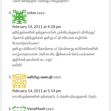
அவர் உறைந்தார அல்லது மகிழ்ந்தாரா?
snkm
says:
February 14, 2011 at 4:28 pm
ஹிந்துக்களின் ஒற்றுமையின் முக்கியத்துவம் புரிகிறது!
ஆனால் ஹிந்துக்கள் ஒன்று பட்டு சரியான வழியில்
போராடுவார்களா!
ஒன்று படுவோம்! தேசத்தை மட்டுமல்லாது உயிரினங்களின்
வாழ்வாதாரமான அன்பையே இல்லாமல் செய்பவர்களை
ஒழிக்கத் தயங்கக் கூடாது!
நன்றி!
களிமிகு கணபதி
says:
February 14, 2011 at 5:14 pm
ராமகிருஷ்ணனின் தந்தையிடம் தென்படுவதுதான் அறம்.
VanaMaali
says: