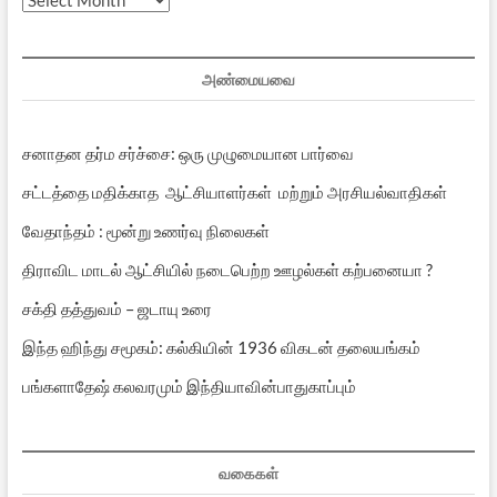
பதிவுகள்
அண்மையவை
சனாதன தர்ம சர்ச்சை: ஒரு முழுமையான பார்வை
சட்டத்தை மதிக்காத ஆட்சியாளர்கள் மற்றும் அரசியல்வாதிகள்
வேதாந்தம் : மூன்று உணர்வு நிலைகள்
திராவிட மாடல் ஆட்சியில் நடைபெற்ற ஊழல்கள் கற்பனையா ?
சக்தி தத்துவம் – ஜடாயு உரை
இந்த ஹிந்து சமூகம்: கல்கியின் 1936 விகடன் தலையங்கம்
பங்களாதேஷ் கலவரமும் இந்தியாவின்பாதுகாப்பும்
வகைகள்