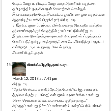
வேதம் வேறு உப நிஷதம் வேறு என்ற அன்னியர் கருத்தை
தமிழகத்தில் ஒரு சில ஆன்மீகவாதிகள் சொல்லும்
இந்தக்காலத்தில் வேத இலக்கியம் ஒன்றே என்னும் கருத்தினை
ஆதாரப்பூர்வமாக்கியிருக்கிறார் ஸ்ரீ ஜடாயு.
3. இந்திய ஞானப்பரம்பரையில் கிளைத்த அவைதீக நாஸ்திக
தர்ஸனங்களுக்கும் வேதத்தில் மூலம் காட்டும் ஸ்ரீ ஜடாயு
இறுதியாக ஆனந்தக்குமாரசுவாமி அவர்களின் ஸ்ருஷ்டியின்
வெளிப்படுத்தும் பூரணத்துவத்தினை வெளிப்படுத்தும் சூக்தம்
என்றோடு முடிவு கூறுவது மிகவும் நன்று.
சிவஸ்ரீ விபூதிபூஷன்
சிவஸ்ரீ. விபூதிபூஷண்
says:
March 12, 2013 at 7:41 pm
ஸ்ரீ ஜடாயு
“பிறந்ததெல்லாம் மரணித்தே ஆக வேண்டும் (ஜாதஸ்ய ஹி
த்ருவோ ம்ருத்யு: – கீதை) என்பதால், மரணமின்மை என்பது
அதன் தொடராக பிறவாமையையும் குறித்ததாகும்”
அம்ருதம் என்பது நிச்சய்ம் வள்ளலார் போன்றப்பெரியோர்கள்