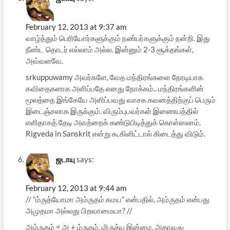
February 12, 2013 at 9:37 am
வாழ்த்தும் பெரியோர்களுக்கும் நண்பர்களுக்கும் நன்றி. இது
நீண்ட தொடர் எல்லாம் அல்ல. இன்னும் 2-3 சூக்தங்கள்,
அவ்வளவே.
srkuppuwamy அவர்களே, வேத மந்திரங்களை நேரடியாக
கவிதைகளாக அளிப்பதே எனது நோக்கம்.. மந்திரங்களின்
மூலத்தை இங்கேயே அளிப்பவது வாசக கவனத்திற்குப் பெரும்
இடைஞ்சலாக இருக்கும். விரும்புபவர்கள் இணையத்தில்
எளிதாகத் தேடி அவற்றைக் கண்டுபிடித்துக் கொள்ளலாம்.
Rigveda in Sanskrit என்று கூகிளிட்டால் கிடைத்து விடும்.
ஜடாயு
says:
February 12, 2013 at 9:44 am
// “ம்ருத்யோமா அம்ருதம் கமய” என்பதில், அம்ருதம் என்பது
அமுதமா அல்லது பிறவாமையா? //
அம்ருதம் = அ + ம்ருதம். மிருத்யு இன்மை, அதாவது