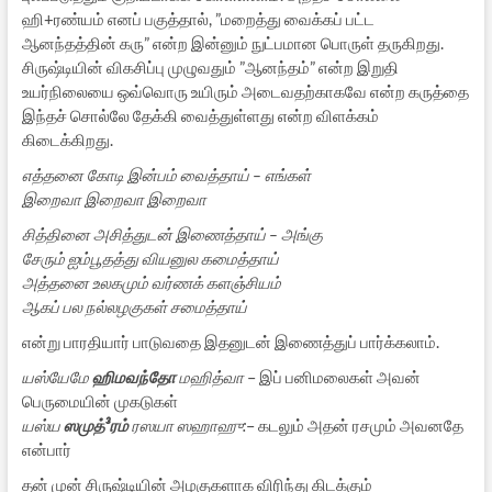
ஹி+ரண்யம் எனப் பகுத்தால், ”மறைத்து வைக்கப் பட்ட
ஆனந்தத்தின் கரு” என்ற இன்னும் நுட்பமான பொருள் தருகிறது.
சிருஷ்டியின் விகசிப்பு முழுவதும் ”ஆனந்தம்” என்ற இறுதி
உயர்நிலையை ஒவ்வொரு உயிரும் அடைவதற்காகவே என்ற கருத்தை
இந்தச் சொல்லே தேக்கி வைத்துள்ளது என்ற விளக்கம்
கிடைக்கிறது.
எத்தனை கோடி இன்பம் வைத்தாய் – எங்கள்
இறைவா இறைவா இறைவா
சித்தினை அசித்துடன் இணைத்தாய் – அங்கு
சேரும் ஐம்பூதத்து வியனுல கமைத்தாய்
அத்தனை உலகமும் வர்ணக் களஞ்சியம்
ஆகப் பல நல்லழகுகள் சமைத்தாய்
என்று பாரதியார் பாடுவதை இதனுடன் இணைத்துப் பார்க்கலாம்.
யஸ்யேமே
ஹிமவந்தோ
மஹித்வா
– இப் பனிமலைகள் அவன்
பெருமையின் முகடுகள்
யஸ்ய
ஸமுத்³ரம்
ரஸயா ஸஹாஹு:
– கடலும் அதன் ரசமும் அவனதே
என்பார்
தன் முன் சிருஷ்டியின் அழகுகளாக விரிந்து கிடக்கும்