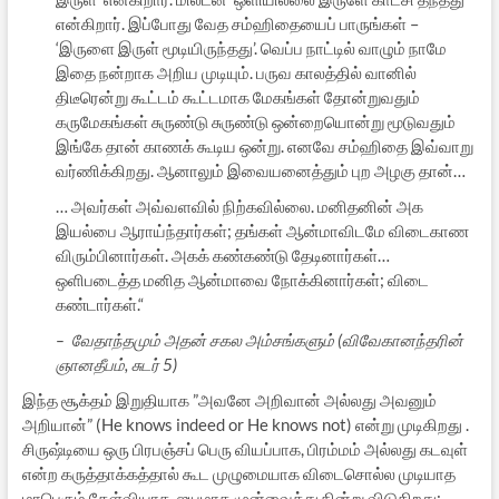
என்கிறார். இப்போது வேத சம்ஹிதையைப் பாருங்கள் –
‘இருளை இருள் மூடியிருந்தது’. வெப்ப நாட்டில் வாழும் நாமே
இதை நன்றாக அறிய முடியும். பருவ காலத்தில் வானில்
திடீரென்று கூட்டம் கூட்டமாக மேகங்கள் தோன்றுவதும்
கருமேகங்கள் சுருண்டு சுருண்டு ஒன்றையொன்று மூடுவதும்
இங்கே தான் காணக் கூடிய ஒன்று. எனவே சம்ஹிதை இவ்வாறு
வர்ணிக்கிறது. ஆனாலும் இவையனைத்தும் புற அழகு தான்…
… அவர்கள் அவ்வளவில் நிற்கவில்லை. மனிதனின் அக
இயல்பை ஆராய்ந்தார்கள்; தங்கள் ஆன்மாவிடமே விடைகாண
விரும்பினார்கள். அகக் கண்கண்டு தேடினார்கள்…
ஒளிபடைத்த மனித ஆன்மாவை நோக்கினார்கள்; விடை
கண்டார்கள்.“
– வேதாந்தமும் அதன் சகல அம்சங்களும் (விவேகானந்தரின்
ஞானதீபம், சுடர் 5)
இந்த சூக்தம் இறுதியாக ”அவனே அறிவான் அல்லது அவனும்
அறியான்” (He knows indeed or He knows not) என்று முடிகிறது .
சிருஷ்டியை ஒரு பிரபஞ்சப் பெரு வியப்பாக, பிரம்மம் அல்லது கடவுள்
என்ற கருத்தாக்கத்தால் கூட முழுமையாக விடைசொல்ல முடியாத
மாபெரும் கேள்வியாக, ஐயமாக முன்வைத்து நின்று விடுகிறது;