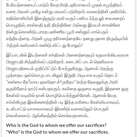
பேரியற்கையைப் பாடும் வேத ரிஷி, ஹிமாலயம் முதல் சமுத்திரம்
வரை அவன் புகழே என்று பரவசப் படுகிறார். வரலாற்றின் புலரியில்,
கதிரொளியின் இளஞ்சூடு பரவி வரும் பனிபடர்ந்த ஓர் வைகறைப்
பொழுதில், சரஸ்வதி நதி தீரத்திலோ அல்லது இமயச் சாரலிலோ
நின்று கொண்டு, பாரத புண்ணிய பூமி என்னும் மாபெரும்
சத்தியத்தை, அதன் முழு தரிசனத்தையே தனது ஞான திருஷ்டியில்
அந்தக் கவிமனம் கண்டு விட்டது போலும்!
இப்பாடலில் இயற்கைச் சக்திகள் அனைத்தையும் உருவாக்கியவராக
பிரஜாபதி சித்தரிக்கப் படுகிறார். கடைசிப் பாடல் தெளிவாக
பிரஜாபதியைக் குறிப்பிட்டுப் போற்றுகிறது. ஆனால் அதற்கு
முந்தைய ஒவ்வொரு பாடலிலும் இறுதி அடியாக வரும் தொடர்
”கஸ்மை தே³வாய ஹவிஷா க்⁴ருதேம”
(எந்த தேவனுக்கு அவி
தருகிறோம் நாம்) என்பதாகும். கவிதை ஒருமை கருதி, இதனை ஒரு
கேள்வி வடிவில் நான் மொழிபெயர்த்துள்ளேன். ஆனால் வேத
சம்ஸ்கிருத இலக்கணத்தின் படி இந்த வரியை கேள்வியாகவும்,
உடன்பாட்டு வாசகமாகவும் இரண்டு வகையிலும் பொருள்
கொள்ளலாம். ஆங்கிலத்தில் சொல்வதானால்,
Who is the God to whom we offer our sacrifices?
“Who” is the God to whom we offer our sacrifices.