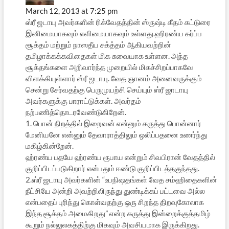
March 12, 2013 at 7:25 pm
ஸ்ரீ ஜடாயு அவர்களின் ரிக்வேதத்தின் ஸ்ருஷ்டி கீதம் கட்டுரை
இனிமையாகவும் எளிமையாகவும் உள்ளது.ஹிரண்ய கர்ப்ப
சூக்தம் மற்றும் நாஸதீய சுக்த்தம் ஆகியவற்றின்
தமிழாக்கக்கவிதைகள் மிக சுவையாக உள்ளன. அந்த
சூக்தங்களை அறிவார்ந்த முறையில் மிகச்சிறப்பாகவே
விளக்கியுள்ளார் ஸ்ரீ ஜடாயு. வேத ஞானம் அனைவருக்கும்
சென்று சேர்வதற்கு பெருமுயற்சி செய்யும் ஸ்ரீ ஜாடாயு
அவர்களுக்கு பாராட்டுக்கள். அவர்தம்
நற்பணித்தொடரவேண்டுகிறேன்.
1. பொன் நிறத்தில் இறைவன் என்னும் கருத்து பொன்னார்
மேனியனே என்னும் தேவாராத்திலும் ஒலிப்பதனை உணர்ந்து
மகிழ்கின்றேன்.
ஹ்ரண்ய பதயே ஹ்ரண்ய ரூபாய என்றும் சிவபிரான் வேதத்தில்
குறிப்பிடப்படுகிறார் என்பதும் ஈண்டு குறிப்பிடத்தகுந்தது.
2.ஸ்ரீ ஜடாயு அவர்களின் “உபநிஷதங்கள் வேத சம்ஹிதைகளின்
நீட்சியே அன்றி அவற்றிலிருந்து துண்டிக்கப் பட்டவை அல்ல
என்பதைப் புரிந்து கொள்வதற்கு ஒரு சிறந்த திறவுகோலாக
இந்த சூக்தம் அமைகிறது” என்ற கருத்து இன்றைக்குத்தமிழ்
கூறும் நல்லுலகத்திற்கு மிகவும் அவசியமாக இருக்கிறது.