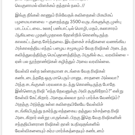
வெகுளாமல் விளக்கம் தந்தால் நலம். //
இங்கு நீங்கள் காணும் ரிக்வேதக் கவிதைகள் மிகமிகப்
பழமையானவை – குறைந்தது 3500 வருடங்களுக்கு முன்பு
பாடப்பட்டவை.. உலக[ பண்பாட்டில் மொழி, மதம், கலாசாரம்
ஆகியவை முதன்முதாலக தோன்றிக் கொண்டிருந்த
காலகட்டத்தை சேர்ந்தவை. இயற்கைச் சக்திகளை வணங்கிய
அக்காலத்திய எந்தப் பழைய சமூகமும் வேத ரிஷிகள் அடைந்த
கவித்துவத்திற்கு மெய்ஞானத்திற்கு அருகில் கூட வரவில்லை –
ஏன் பல நூற்றாண்டுகள் கழித்தும் அவை வரவில்லை.
வேள்வி என்ற உன்னதமான சடங்கை வேத ரிஷிகள்
கண்டடைந்ததே ஒரு மாபெரும் மானுட சாதனை அல்லவா?
அந்த சடங்குகள் பரவலாக நடந்து கொண்டிருந்த போதே
இன்னொரு ரிஷி “எந்த தேவனுக்கு அவி தருகிறோம்?” என்று
கேள்வி கேட்கிறார். அதையல்லவா நாம் பார்க்க வேண்டும்?
அதற்கு அடுத்து உள்ள கவிதையிலேயே வேள்விச்
சடங்கியிருந்து நகர்ந்து எத்தகைய தத்துவ உச்சத்தை ரிஷி
அடைகிறார் என்றூ பாருங்கள். பிறகு இதெ வேத ரிஷிகளின்
சந்ததியினரான ரிஷிகள் தான் உபநிஷதங்களில்
வேள்விகளையும் கர்ம மார்க்கத்தையும் கண்டனம்