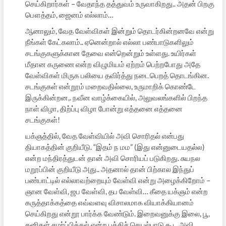
செய்கிறார்கள் – வேதாந்த தத்துவம் உருவாகிறது.. அதன் பிறகு
பௌத்தம், ஜைனம் எல்லாம்…
ஆனாலும், வேத வேள்விகள் இன்றும் தொடர்கின்றனவே என்று
நீங்கள் கேட்கலாம்.. ஏனென்றால் எல்லா பண்பாடுகளிலும்
சடங்குகளுக்கான தேவை என்றென்றும் உள்ளது. உயிர்கள்
மீதான கருணை என்ற விழுமியம் ஏற்றம் பெற்றபோது அதே
வேள்விகள் மிருக பலியை தவிர்த்து நடைபெறத் தொடங்கின.
சடங்குகள் என்றூம் மறைவதில்லை, உருமாறிக் கொண்டே
இருக்கின்றன,. நவீன வாழ்க்கையில், அலுவலங்களில் பிறந்த
நாள் விழா, திற்ப்பு விழா போன்று எத்தனை எத்தனை
சடங்குகள்!
யக்ஞத்தில், வேத வேள்வியில் அவி சொரிதல் என்பது
தியாகத்தின் குறியீடு. “இதம் ந மம” (இது என்னுடையதல்ல)
என்ற மந்திரத்துடன் தான் அவி சொரியப் படுகிறது. சுயநல
மறூப்பின் குறியீடு அது.. அதனால் தான் பிற்கால இந்துப்
பண்பாட்டில் எல்லாவற்றையும் வேள்வி என்று அழைக்கிறோம் –
ஞான வேள்வி, ஜப வேள்வி, தப வேள்வி… கீதை யக்ஞம் என்ற
கருத்தாக்கத்தை எவ்வளவு விசாலமாக வியாக்கியானம்
செய்கிறது என்றூ பார்க்க வேண்டும். இறைவனுக்கு இலை, பூ,
கனிகள் சமர்ப்பித்தல் என்ற பக்திச் செயல்பாடு கூட அவி