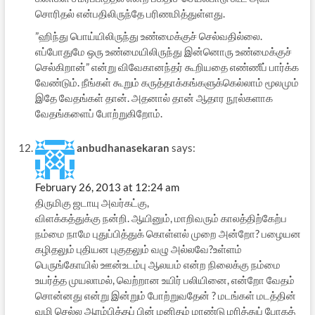
சொரிதல் என்பதிலிருந்தே பரிணமித்துள்ளது.
”ஹிந்து பொய்யிலிருந்து உண்மைக்குச் செல்வதில்லை.
எப்போதுமே ஒரு உண்மையிலிருந்து இன்னொரு உண்மைக்குச்
செல்கிறான்” என்று விவேகானந்தர் கூறியதை எண்ணீப் பார்க்க
வேண்டும். நீங்கள் கூறும் கருத்தாக்கங்களுக்கெல்லாம் மூலமும்
இதே வேதங்கள் தான். அதனால் தான் ஆதார நூல்களாக
வேதங்களைப் போற்றுகிறோம்.
anbudhanasekaran
says:
February 26, 2013 at 12:24 am
திருமிகு ஜடாயு அவர்கட்கு,
விளக்கத்துக்கு நன்றி. ஆயினும், மாறிவரும் காலத்திற்கேற்ப
நம்மை நாமே புதுப்பித்துக் கொள்ளல் முறை அன்றோ? பழையன
கழிதலும் புதியன புகுதலும் வழு அல்லவே?உள்ளம்
பெருங்கோயில் ஊன்உடம்பு ஆலயம் என்ற நிலைக்கு நம்மை
உயர்த்த முயலாமல், வெற்றான உயிர் பலியினை, என்றோ வேதம்
சொன்னது என்று இன்றும் போற்றுவதேன் ? மடங்கள் மடத்தின்
வழி செல்ல ஆரம்பித்தப் பின் மனிதம் மாண்டு மரித்துப் போகத்