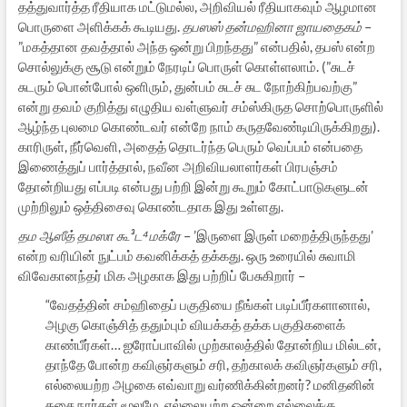
தத்துவார்த்த ரீதியாக மட்டுமல்ல, அறிவியல் ரீதியாகவும் ஆழமான
பொருளை அளிக்கக் கூடியது.
தபஸஸ் தன்மஹினா ஜாயதைகம்
–
”மகத்தான தவத்தால் அந்த ஒன்று பிறந்தது” என்பதில், தபஸ் என்ற
சொல்லுக்கு சூடு என்றும் நேரடிப் பொருள் கொள்ளலாம். (”சுடச்
சுடரும் பொன்போல் ஒளிரும், துன்பம் சுடச் சுட நோற்கிற்பவற்கு”
என்று தவம் குறித்து எழுதிய வள்ளுவர் சம்ஸ்கிருத சொற்பொருளில்
ஆழ்ந்த புலமை கொண்டவர் என்றே நாம் கருதவேண்டியிருக்கிறது).
காரிருள், நீர்வெளி, அதைத் தொடர்ந்த பெரும் வெப்பம் என்பதை
இணைத்துப் பார்த்தால், நவீன அறிவியலாளர்கள் பிரபஞ்சம்
தோன்றியது எப்படி என்பது பற்றி இன்று கூறும் கோட்பாடுகளுடன்
முற்றிலும் ஒத்திசைவு கொண்டதாக இது உள்ளது.
தம ஆஸீத் தமஸா கூ³ட⁴மக்ரே
– ’இருளை இருள் மறைத்திருந்தது’
என்ற வரியின் நுட்பம் கவனிக்கத் தக்கது. ஒரு உரையில் சுவாமி
விவேகானந்தர் மிக அழகாக இது பற்றிப் பேசுகிறார் –
“வேதத்தின் சம்ஹிதைப் பகுதியை நீங்கள் படிப்பீர்களானால்,
அழகு கொஞ்சித் ததும்பும் வியக்கத் தக்க பகுதிகளைக்
காண்பீர்கள்… ஐரோப்பாவில் முற்காலத்தில் தோன்றிய மில்டன்,
தாந்தே போன்ற கவிஞர்களும் சரி, தற்காலக் கவிஞர்களும் சரி,
எல்லையற்ற அழகை எவ்வாறு வர்ணிக்கின்றனர்? மனிதனின்
தசை நார்கள் மூலமே. எல்லையற்ற ஒன்றை எல்லைக்கு