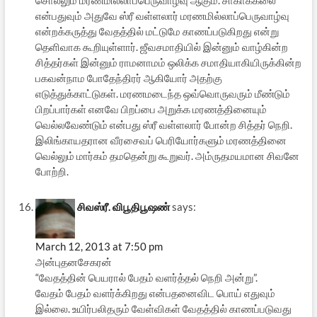
சொல்லும் மரணமில்லாப்பெருவாழ்வு ஆகும். சாகாக்கலை
என்பதுவும் அதுவே ஸ்ரீ வள்ளலார் மரணமில்லாப்பெருவாழ்வு
என்றக்கருத்து வேதத்தில் மட்டுமே காணப்படுகிறது என்று
தெளிவாக கூறியுள்ளார். ஜீவசமாதியில் இன்னும் வாழ்கின்ற
சித்தர்கள் இன்னும் ராமனாமம் ஒலிக்க சமாதியாகியிருக்கின்ற
பகவன்நாம போதேந்திரர் ஆகியோர் அதற்கு
எடுத்துக்காட்டுகள். மரணமடைந்த ஒவ்வொருவரும் மீண்டும்
பிறப்பார்கள் எனவே பிறப்பை அறுக்க மரணத்தினையும்
வெல்லவேண்டும் என்பது ஸ்ரீ வள்ளலார் போன்ற சித்தர் நெறி.
இலிங்காயதரான வீரசைவப் பெரியோர்களும் மரணத்தினை
வெல்லும் மார்கம் தமதென்று கூறுவர். அம்ருதமயமான சிவனே
போற்றி.
சிவஸ்ரீ. விபூதிபூஷண்
says:
March 12, 2013 at 7:50 pm
அன்புதனசேகரன்
“வேதத்தின் பெயரால் பேதம் வளர்த்தல் நெறி அன்று”.
வேதம் பேதம் வளர்க்கிறது என்பதனைவிட பொய் எதுவும்
இல்லை. உயிர்பலிதரும் வேள்விகள் வேதத்தில் காணப்படுவது