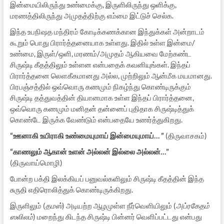
இன்மையிலிருந்து உண்மைக்கு, இருளிலிருந்து ஒளிக்கு,
மரணத்திலிருந்து அமுதத்திற்கு எம்மை இட்டுச் செல்க.
இந்த உபநிஷத மந்திரம் கோடிக்கணக்கான இந்துக்கள் அன்றாடம்
கூறும் பொது பிரார்த்தனையாக உள்ளது. இதில் உள்ள இன்மை/
உண்மை, இருள்/ஒளி, மரணம்/அமுதம் ஆகியவை மேற்கண்ட
சிருஷ்டி கீதத்திலும் உள்ளன என்பதைக் கவனியுங்கள். இந்தப்
பிரார்த்தனை லௌகீகமானது அல்ல, முற்றிலும் ஆன்மீக மயமானது.
பிரபஞ்சத்தில் ஒவ்வொரு கணமும் நிகழ்ந்து கொண்டிருக்கும்
சிருஷ்டி தத்துவத்தின் தியானமாக உள்ள இந்தப் பிரார்த்தனை,
ஒவ்வொரு கணமும் மனிதன் தன்னைப் புதிதாக சிருஷ்டித்துக்
கொண்டே இருக்க வேண்டும் என்பதையே உணர்த்துகிறது.
“ஊனாகி உயிராகி உண்மையுமாய் இன்மையுமாய்… ”
(திருவாசகம்)
“காணலும் ஆகான் உளன் அல்லன் இல்லை அல்லன்…”
(திருவாய்மொழி)
போன்ற பக்தி இலக்கியப் பனுவல்களிலும் சிருஷ்டி கீதத்தின் இந்த
சுருதி எதிரொலித்துக் கொண்டிருக்கிறது.
இருளிலும் (
தமஸ்
) அடியற்ற ஆழமுள்ள நீர்வெளியிலும் (
அப்ரகேதம்
ஸலிலம்
) மறைந்து கிடந்த சிருஷ்டி பின்னர் வெளிப்பட்டது என்பது