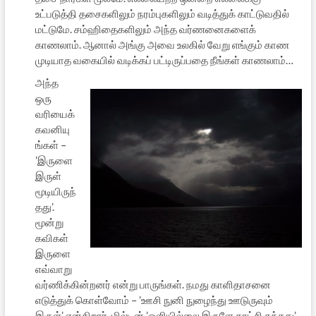
உட்படுத்தி தசைகளிலும் நரம்புகளிலும் வடித்துக் காட்டுவதில்
மட்டுமே. சம்ஹிதைகளிலும் அந்த வர்ணனைகளைக்
காணலாம். ஆனால் அங்கு அவை உலகில் வேறு எங்கும் காண
முடியாத வகையில் வடிக்கப் பட்டிருப்பதை நீங்கள் காணலாம்…
அந்த
ஒரு
வரியைக்
கவனியு
ங்கள் –
’இருளை
இருள்
மூடியிருந்
தது’.
மூன்று
கவிகள்
இருளை
எவ்வாறு
வர்ணிக்கின்றனர் என்று பாருங்கள். நமது காளிதாசனை
எடுத்துக் கொள்வோம் – ’ஊசி நுனி நுழைந்து ஊடுருவும்
இருள்’ என்கிறார். மில்டன் ’ஒளியில்லை இருளே காட்சி தந்தது’