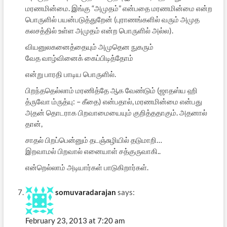
மரணமின்மை. இங்கு “அமுதம்” என்பதை மரணமின்மை என்ற
பொருளில் பயன்படுத்துறேன் (புராணங்களில் வரும் அமுத
கலசத்தில் உள்ள அமுதம் என்ற பொருளில் அல்ல).
வியனுலகனைத்தையும் அமுதென நுகரும்
வேத வாழ்வினைக் கைப்பிடித்தோம்
என்று பாரதி பாடிய பொருளில்.
பிறந்ததெல்லாம் மரணித்தே ஆக வேண்டும் (ஜாதஸ்ய ஹி
த்ருவோ ம்ருத்யு: – கீதை) என்பதால், மரணமின்மை என்பது
அதன் தொடராக பிறவாமையையும் குறித்ததாகும். அதனால்
தான்,
சாதல் பிறப்பென்னும் தடஞ்சுழியில் தடுமாறி…
இறவாமல் பிறவால் எனையாள் சத்குருவாகி..
என்றெல்லாம் அடியார்கள் பாடுகிறார்கள்.
somuvaradarajan
says:
February 23, 2013 at 7:20 am