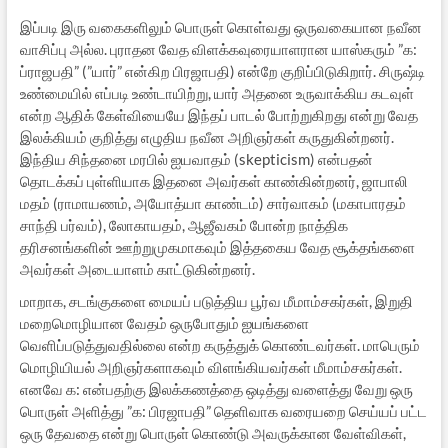
இப்படி இரு வகைகளிலும் பொருள் கொள்வது ஒருவகையான நவீன
வாசிப்பு அல்ல. புராதன வேத விளக்கவுரையாளரான யாஸ்கரும் ”க:
ப்ராஜபதி” (”யார்” என்கிற பிரஜாபதி) என்றே குறிப்பிடுகிறார். சிருஷ்டி
உண்மையில் எப்படி உண்டாயிற்று, யார் அதனை உருவாக்கிய கடவுள்
என்ற ஆதிக் கேள்வியையே இந்தப் பாடல் போற்றுகிறது என்று வேத
இலக்கியம் குறித்து எழுதிய நவீன அறிஞர்கள் கருதுகின்றனர்.
இந்திய சிந்தனை மரபில் ஐயவாதம் (skepticism) என்பதன்
தொடக்கப் புள்ளியாக இதனை அவர்கள் காண்கின்றனர், ஜாபாலி
மதம் (ராமாயணம், அயோத்யா காண்டம்) சார்வாகம் (மகாபாரதம்
சாந்தி பர்வம்), லோகாயதம், ஆஜீவகம் போன்ற நாத்திக
தரிசனங்களின் ஊற்றுமுகமாகவும் இத்தகைய வேத சூக்தங்களை
அவர்கள் அடையாளம் காட்டுகின்றனர்.
மாறாக, சடங்குகளை மையப் படுத்திய பூர்வ மீமாம்சகர்கள், இறுதி
மறைமொழியான வேதம் ஒருபோதும் ஐயங்களை
வெளிப்படுத்துவதில்லை என்ற கருத்துக் கொண்டவர்கள். மாபெரும்
மொழியியல் அறிஞர்களாகவும் விளங்கியவர்கள் மீமாம்சகர்கள்.
எனவே க: என்பதற்கு இலக்கணத்தை ஒடித்து வளைத்து வேறு ஒரு
பொருள் அளித்து ”க: பிரஜாபதி” தெளிவாக வரையறை செய்யப் பட்ட
ஒரு தேவதை என்று பொருள் கொண்டு அவருக்கான வேள்விகள்,