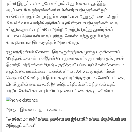
புள்ளி இந்தக் கவிதையே என்றால் அது மிகையாது. இந்த
அடிப்படைக் கருத்தாக்கங்களே பின்னர் உபநிஷதங்களிலும்,
சாங்கியம் முதல் வேதாந்தம் வரையிலான ஆறு தரிசனங்களிலும்
மிக விரிவாக வளர்த்தெடுக்கப் படுகின்றன. உபநிஷதங்கள் வேத
சம்ஹிதைகளின் நீட்சியே அன்றி அவற்றிலிருந்து துண்டிக்கப்
பட்டவை அல்ல என்பதைப் புரிந்து கொள்வதற்கு ஒரு சிறந்த
திறவுகோலாக இந்த சூக்தம் அமைகிறது.
ஏழு மந்திரங்கள் கொண்ட இந்த சூக்தத்தை மூன்று பகுதிகளாகப்
பிரித்துக் கொண்டால் இதன் பொருளை உணர்வது எளிதாகும். முதல்
இரண்டு மந்திரங்கள் சிருஷ்டி குறித்த வியப்பையும் கேள்விகளையும்
எழுப்பி சில ஊகங்களை வைக்கின்றன. 3,4,5 வது மந்திரங்கள்
”அதுவன்றி வேறேதும் இல்லாத ஒன்று” சிருஷ்டியாக வெளிப்பட்டதை
விளக்குகின்றன. கடைசி இரண்டு மந்திரங்கள் அந்த ஒன்றைப்
பற்றிய கேள்விகளையும் வியப்புகளையும் வைத்து முடிகின்றன.
அசத் = இன்மை. சத் = உண்மை.
”அசதோ மா ஸத்³ க³மய, தமஸோ மா ஜ்யோதிர் க³மய, ம்ருத்யோர் மா
அம்ருதம் க³மய”