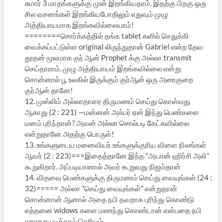
சுமார் 3 மாதங்களுக்கு முன் இறங்கியதாம். இதற்கு பிறகு ஒரு
சில வசனங்கள் இறங்கியபோதிலும் எதுவும் முழு
அத்தியாயமாக இறங்கவில்லையாம்!
========சொர்க்கத்தில் தங்க tablet களில் செதுக்கி
வைக்கப்பட்டுள்ள original லிருந்துதான் Gabriel என்ற தேவ
தூதன் மூலமாக குர் ஆன் Prophet க்கு அல்லா transmit
செய்தாராம். முழு அத்தியாயம் இறங்கவில்லை என்று
சொன்னால் பூ உலகில் இருக்கும் குர்ஆன் ஒரு அரைகுறை
குர்ஆன் தானே!
12. முஸ்லிம் அல்லாதாரை திருமணம் செய்து கொள்வது
ஆகாது (2 : 221) —மன்னன் அக்பர் ஏன் இந்து பெண்களை
மனம் புரிந்தான்? அவன் அல்லா சொல்படி கேட்கவில்லை
என்றுதானே அதற்கு பொருள்!
13. உங்களுடைய மனைவியர் உங்களுக்குரிய விளை நிலங்கள்
ஆவர் (2 : 223)===இதைத்தானே இந்த “அயான் ஹிர்சி அலி”
கூறுகிறார். அப்படியானால் அவர் கூறுவது நிஜம்தான்
14. விதவை பெண்களுக்கு திருமணம் செய்து வையுங்கள் (24 :
32)===== அல்லா “செய்து வையுங்கள்” என்றுதான்
சொன்னான் ஆனால் அதை நபி தவறாக புரிந்து கொண்டு
எத்தனை widows களை மணந்து கொண்டான் என்பதை நபி
வரலாறு படித்தால் தெரியும்