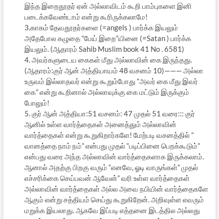
இந்த இறைதூதர் ஏன் அல்லாவிடம் கூறி பாம்புகளை இனி
படைக்கவேண்டாம் என்று கூரிருக்கலாமே!
3.காகம் தேவதூதர்களை (=angels ) பார்க்க இயலும்
அதேபோல கழுதை “பேய் இறை”யினை (=Satan ) பார்க்க
இயலும். (ஆதாரம் Sahib Muslim book 41 No . 6581)
4. அவர்களுடைய கைகள் மீது அல்லாவின் கை இருந்தது.
(ஆதாரம்:குர் ஆன் அத்தியாயம் 48 வசனம் 10)——— அல்லா
உருவம் இல்லாதவர் என்று கூறும்போது “அவர் கை மீது இவர்
கை” என்று கூறினால் அல்லாவுக்கு கை மட்டும் இருக்கும்
போலும்!
5. குர் ஆன் அத்தியா:51 வசனம்: 47 முதல் 51 வரை::: குர்
ஆனில் உள்ள வார்த்தைகள் அனைத்தும் அல்லாவின்
வார்த்தைகள் என்று கூறுகிறார்களே! மேற்படி வசனத்தில் ”
வானத்தை நாம் நம்” என்பது முதல் “படிப்பினை பெறக்கூடும்”
என்பது வரை அந்த அல்லாவின் வார்த்தைகளாக இருக்கலாம்.
ஆனால் அதற்கு பிறகு வரும் “எனவே, ஓடி வாருங்கள்” முதல்
எச்சரிக்கை செய்பவன் ஆவேன்” வரி உள்ள வார்த்தைகள்
அல்லாவின் வார்த்தைகள் அல்ல அவை நபியின் வார்த்தைகளே
ஆகும் என்று சத்தியம் செய்து கூறுகிறேன். அறிவுள்ள எவரும்
மறுக்க இயலாது. ஆகவே இப்படி எத்தனை இடத்தில அல்லது