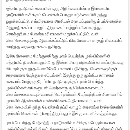
ஐக்கிய நாடுகள் சபையின் ஒரு அறிக்கையின்படி இஸ்லாமிய
நாடுகளில் வசிக்கும் பெண்கள் பொதுவாழ்க்கையிலிருந்து
ஒதுக்கப்பட்டு, எவ்விதமான அரசியல் அமைப்புகளிலும் பங்கெடுக்க
அனுமதிக்கப்படாமலும், திருமணம் மற்றும் விவாகரத்து,
சொத்துரிமை போன்ற உரிமைகள் மறுக்கப்பட்டும், வன்
கொடுமைகளுக்கு ஆளாக்கப்பட்டும் மிக மோசமான சூழ் நிலையில்
வாழ்ந்து வருவதாகக் கூறுகிறது.
இதே நிலைமை மேற்குலகிற்கு புலம் பெயர்ந்த முஸ்லிம்களின்
மத்தியில் நிலவினாலும் அது இஸ்லாமிய நாடுகளில் காணப்படுவதை
விடவும் குறைந்த அளவிலேயே காணப்படுகிறது. பெண்களுக்குச்
சாதகமான மேற்குலக சட்டங்கள் இதற்கு ஒரு முக்கிய காரணம்
எனலாம். மேற்கு ஐரோப்பிய நாடுகளுக்குப் புலம் பெயர்ந்த
முஸ்லிம்கள் தங்களுடன் அவர்களது நம்பிக்கைகளையும்,
கொள்கைகளையும் கொண்டுவந்தார்கள். மேற்கத்தியச் சிறைகளில்
முஸ்லிம் ஆண்களின் எண்ணிக்கை அதிகமாகவும், வன்
கொடுமையிலிருந்து பெண்கள் தப்பி வாழும் அரசாங்க இல்லங்களில்
முஸ்லிம் பெண்கள் நிறைந்திருப்பதும் இங்கு கவனிக்கத்தக்கது.
புலம் பெயர்ந்து மேற்கத்திய நாடுகளில் வசிக்கும் பெரும்பாலான
முஸ்லிம்கள் கல்வியிலும், வேலை வாய்ப்பு பெறுவதிலும் மிகவும் பின்