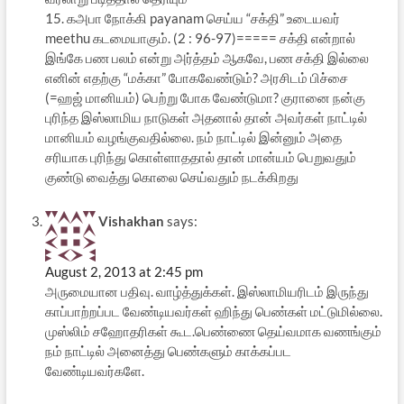
15. கஅபா நோக்கி payanam செய்ய “சக்தி” உடையவர்
meethu கடமையாகும். (2 : 96-97)===== சக்தி என்றால்
இங்கே பண பலம் என்று அர்த்தம் ஆகவே, பண சக்தி இல்லை
எனின் எதற்கு “மக்கா” போகவேண்டும்? அரசிடம் பிச்சை
(=ஹஜ் மானியம்) பெற்று போக வேண்டுமா? குரானை நன்கு
புரிந்த இஸ்லாமிய நாடுகள் அதனால் தான் அவர்கள் நாட்டில்
மானியம் வழங்குவதில்லை. நம் நாட்டில் இன்னும் அதை
சரியாக புரிந்து கொள்ளாததால் தான் மான்யம் பெறுவதும்
குண்டு வைத்து கொலை செய்வதும் நடக்கிறது
Vishakhan
says:
August 2, 2013 at 2:45 pm
அருமையான பதிவு. வாழ்த்துக்கள். இஸ்லாமியரிடம் இருந்து
காப்பாற்றப்பட வேண்டியவர்கள் ஹிந்து பெண்கள் மட்டுமில்லை.
முஸ்லிம் சஹோதரிகள் கூட.பெண்ணை தெய்வமாக வணங்கும்
நம் நாட்டில் அனைத்து பெண்களும் காக்கப்பட
வேண்டியவர்களே.