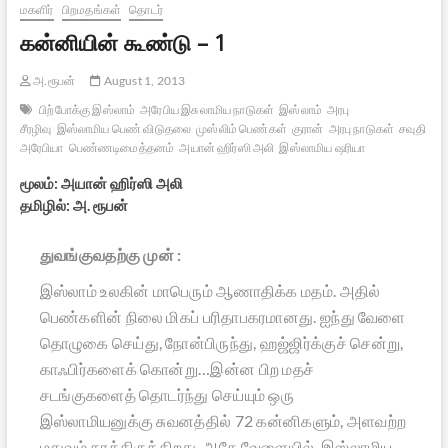
மகளிர்
பிறமதங்கள்
தொடர்
கன்னியின் கூண்டு – 1
அ.ரூபன்
August 1, 2013
பிற்போக்கு இஸ்லாம்
அரேபிய இசுலாமிய நாடுகள்
இஸ்லாம்
அரபு
சீரழிவு
இஸ்லாமிய பெண் விடுதலை
முஸ்லிம் பெண்கள்
குரான்
அரபு நாடுகள்
சவுதி
அரேபியா
பெண்ணடிமைத்தனம்
அயான் ஹிர்ஸி அலி
இஸ்லாமிய ஷரியா
மூலம்: அயான் ஹிர்ஸி அலி
தமிழில்: அ. ரூபன்
துவங்குவதற்கு முன் :
இஸ்லாம் உலகின் மாபெரும் ஆணாதிக்க மதம். அதில்
பெண்களின் நிலை மிகப் பரிதாபகரமானது. ஐந்து வேளை
தொழுகை செய்து, நோன்பிருந்து, ஹஜ்ஜிர்க்குச் சென்று,
காஃபிர்களைக் கொன்று…இன்ன பிற மதச்
சடங்குகளைத் தொடர்ந்து செய்யும் ஒரு
இஸ்லாமியனுக்கு சுவனத்தில் 72 கன்னிகளும், அளவற்ற
மதுவும் காத்திருக்கிறது. அதே வேளையில், இஸ்லாமிய