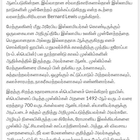
ஆளப்படுகின்றன. இவ்வாறான சர்வாதிகாரிகளால்தான் இஸ்லாமிய
நாடுகளின் முன்னேற்றம் தடுக்கப்படுகிறது என்ற கூற்றை
வரலாற்றியசிரியரான Bernard Lewis மறுக்கிறார்.
மேற்குலகினர் மீது அரேபிய இஸ்லாமியர்கள் கொண்டிருக்கும்
ஒருவகையான அதிருப்தியே இஸ்லாமிய உலகின் முன்னேற்றத்தை
மெதுவானதாக அல்லது இல்லாததாக ஆக்குகுகிறது எனச்
சொல்கிறார் லூயிஸ். மறுமலர்ச்சிக் காலத்திற்கு முந்திய ஐரோப்பா
(உ-ம். ஸ்பெயின்) பல நூற்றாண்டு காலம் முஸ்லிம்களின்
ஆதிக்கத்தில் இருந்தது. அவர்களை ஆண்ட முஸ்லிம்கள்
மேற்குலகினரை மிகவும் பின் தங்கிய மூடர்களாகவும்,
சுத்தமற்றவர்களாகவும், ஒழுங்கும் கட்டுப்பாடும் அற்றவர்களாகவும்,
கலாச்சாரமற்ற, நாகரீகமற்றவர்களாகவும் எண்ணினார்கள்.
இதற்கு சிறந்த உதாரணமாக ஸ்பெயினைச் சொல்கிறார் லூயிஸ்.
ஸ்பெயினைப் பிடித்த முஸ்லிம்கள் அதனை 1492-ஆம் வருடம் வரை
ஏறத்தாழ 700 வருடங்கள்வரை ஆண்டார்கள். ஸ்பானியர்களுக்கு
அடிப்படைச் சுத்தம் குறித்து அறிமுகப்படுத்தியவர்கள் அவர்களே.
அழியும் நிலையிலிருந்த பல கிரேக்க, ரோமானிய இலக்கியங்களை
முஸ்லிம் ஆட்சியாளர்கள் காப்பாற்றினார்கள். அத்துடன் விவசாய
முறைகளையும், நீர் வள மேலாண்மை குறித்தும் அவர்களுக்கு
அறிமுகப்படுத்தி அவர்களின் கலாச்சாரத்தை மேம்படுத்தினார்கள்.