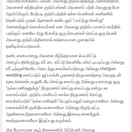
அவமரியாதையை அவள், அவளது குடும்பத்திற்கு அளிக்கிறாள்.
அவளைச் சுற்றியுள்ள குடும்பங்கள் அவளைப் பற்றி அவதூறு பேச
ஆரம்பிக்கும். மேற்படி குடும்பத்தில் உள்ள பெண்கள் கண்ணில்
தென்படும் முதல் ஆணைக் கண்டதும் “பாய்ந்து சென்று”
அணைத்துக் கொள்வார்கள் என அவளது குடும்ப மானம் காற்றில்
பறக்கும். எனவே அது போன்ற ஒரு செயலைச் செய்த ஒரு பெண்
அவளது குடும்பத்தினரால் கடுமையான முறையில்
தண்டிக்கப்படுவாள்.
தண்டனையானது அவளை கீழ்த்தரமான பெயரிட்டு
அழைப்பதிலிருந்து, வீட்டை விட்டு வெளியே விரட்டியடிப்பது அல்லது
வீட்டிற்குள்ளேயே அடைத்து வைக்கப்படுவது அல்லது shotgun
wedding எனப்படும் துப்பாக்கி முனைத் திருமணத்தை அவளுடன்
உறவு கொண்டவனுடேயே செய்து வைப்பது அல்லது யாராவது ஒரு
“நல்ல மனிதனுக்கு” திருமணம் செய்து வைப்பது என்று பல
வகைப்படும். குடும்ப ரகசியம் காக்க திருமணம் செய்து
வைக்கப்படும் “நல்ல மனிதன்” பெரும்பாலும் ஏழையாகவோ அல்லது
மனவளர்ச்சி குன்றியவனாகவோ அல்லது கிழடு தட்டி
ஆண்மையற்றவனாகவோ அல்லது இவையனைத்துக்
கலந்தவனாகவோ இருப்பது வழக்கம்.
மிக மோசமான சூழ் நிலைகளில் அப்பெண் அவரது