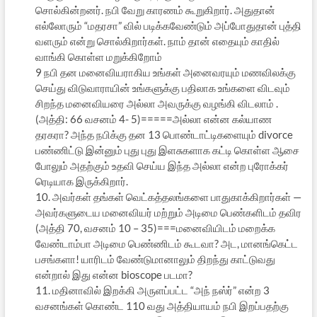
சொல்கின்றனர். நபி வேறு காரணம் கூறுகிறார். அதுதான்
எல்லோரும் “மதரசா” வில் படிக்கவேண்டும் அப்போதுதான் புத்தி
வளரும் என்று சொல்கிறார்கள். நாம் தான் எதையும் காதில்
வாங்கி கொள்ள மறுக்கிறோம்
9 நபி தன மனைவியராகிய உங்கள் அனைவரயும் மணவிலக்கு
செய்து விடுவாராயின் உங்களுக்கு பதிலாக உங்களை விடவும்
சிறந்த மனைவியரை அல்லா அவருக்கு வழங்கி விடலாம் .
(அத்தி: 66 வசனம் 4- 5)=====அல்லா என்ன கல்யாண
தரகரா? அந்த நபிக்கு தன 13 பொண்டாட்டிகளையும் divorce
பண்ணிட்டு இன்னும் புது புது இளசுகளாக கட்டி கொள்ள ஆசை
போலும் அதற்கும் உதவி செய்ய இந்த அல்லா என்ற புரோக்கர்
ரெடியாக இருக்கிறார்.
10. அவர்கள் தங்கள் வெட்கத்தலங்களை பாதுகாக்கிறார்கள் —
அவர்களுடைய மனைவியர் மற்றும் அடிமை பெண்களிடம் தவிர
(அத்தி 70, வசனம் 10 – 35)===மனைவியிடம் மறைக்க
வேண்டாம்பா அடிமை பெண்ணிடம் கூடவா? அட, மானங்கெட்ட
பசங்களா! யாரிடம் வேண்டுமானாலும் திறந்து காட்டுவது
என்றால் இது என்ன bioscope படமா?
11. மதினாவில் இறக்கி அருளப்பட்ட “அந் நஸ்ர்” என்ற 3
வசனங்கள் கொண்ட 110 வது அத்தியாயம் நபி இறப்பதற்கு