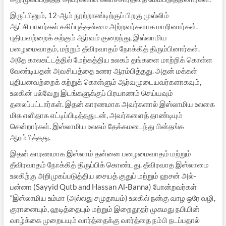
இருப்பினும், 12-ஆம் நூற்றாண்டிற்குப் பிறகு முஸ்லிம்
ஆட்சியாளர்கள் சகிப்புத்தன்மை அற்றவர்களாக மாறினார்கள்.
புதியவற்றைக் கற்கும் ஆர்வம் குறைந்து, இஸ்லாமிய
பழைமைவாதம், மற்றும் தீவிரவாதம் நோக்கித் திரும்பினார்கள்.
அதே காலகட்டத்தில் மேற்கத்திய உலகம் தங்களை மாற்றிக் கொள்ள
வேண்டியதன் அவசியத்தை உணர ஆரம்பித்தது. அதன் மக்கள்
புதியனவற்றைக் கற்றுக் கொள்ளும் ஆர்வமுடையவர்களாகவும்,
உலகின் பல்வேறு இடங்களுக்குப் பிரயாணம் செய்யவும்
தலைப்பட்டார்கள். இதன் காரணமாக அவர்களால் இஸ்லாமிய உலகை
மிக எளிதாக எட்டிப்பிடித்ததுடன், அவர்களைத் தாண்டியும்
சென்றார்கள். இஸ்லாமிய உலகம் தேக்கமடைந்து பின்தங்க
ஆரம்பித்தது.
இதன் காரணமாக இஸ்லாம் தன்னை பழைமைவாதம் மற்றும்
தீவிரவாதம் நோக்கித் திருப்பிக் கொண்டது. தீவிரவாத இஸ்லாமை
உலகிற்கு அறிமுகப்படுத்திய சையத் குதுப் மற்றும் ஹசன் அல்-
பன்னா (Sayyid Qutb and Hassan Al-Banna) போன்றவர்கள்
“இஸ்லாமிய உம்மா (அல்லது சமுதாயம்) உலகில் நன்கு வாழ ஒரே வழி,
குரானையும், ஹடித்தையும் மற்றும் இறைதூதர் முகமது நபியின்
வாழ்க்கை முறையயும் வார்த்தைக்கு வார்த்தை நம்பி நடப்பதால்