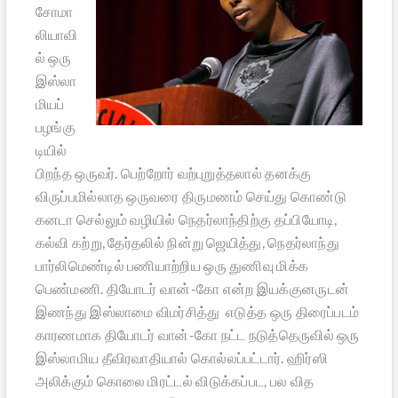
சோமா
லியாவி
ல் ஒரு
இஸ்லா
மியப்
பழங்கு
டியில்
பிறந்த ஒருவர். பெற்றோர் வற்புறுத்தலால் தனக்கு
விருப்பமில்லாத ஒருவரை திருமணம் செய்து கொண்டு
கனடா செல்லும் வழியில் நெதர்லாந்திற்கு தப்பியோடி,
கல்வி கற்று, தேர்தலில் நின்று ஜெயித்து, நெதர்லாந்து
பார்லிமெண்டில் பணியாற்றிய ஒரு துணிவு மிக்க
பெண்மணி. தியோடர் வான்-கோ என்ற இயக்குனருடன்
இணந்து இஸ்லாமை விமர்சித்து எடுத்த ஒரு திரைப்படம்
காரணமாக தியோடர் வான்-கோ நட்ட நடுத்தெருவில் ஒரு
இஸ்லாமிய தீவிரவாதியால் கொல்லப்பட்டார். ஹிர்ஸி
அலிக்கும் கொலை மிரட்டல் விடுக்கப்பட, பல வித