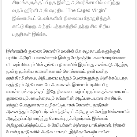
சிரமங்களுக்குப் பிறகு இன்று அமெரிக்காவில் வாழ்ந்து
வரும் ஹிர்ஸி அலி எழுதிய “The Caged Virgin”
இஸ்லாமியப் பெண்களின் நிலையை தோலுரித்துக்
காட்டுகிறது. அந்தப் புத்தகத்திலிருந்து சில சிறிய
பகுதிகள் இங்கே.
இஸ்லாமின் துணை கொண்டு உலகின் பிற சமுதாயங்களுக்குள்
பரவிய அரேபிய கலாச்சாரம் இன்று மேற்கத்திய கலாச்சாரங்களை
விடவும் மிகவும் பின் தங்கிய நிலையில் இருப்பது கண்கூடு. அதற்கு
மூன்று முக்கிய காரணிகளைச் சொல்லலாம். தனி மனித
சுதந்திரமின்மை, அறியாமை மற்றும் பெண்களுக்கு அளிக்கப்படாத
சுதந்திரம் ஆகியவையே அவைகள். இஸ்லாம் பரவிய பிற
கலாச்சாரங்களுக்கும் இதே நிலைமை ஏற்பட்டிருப்பதைக் காணலாம்.
குரானையும், ஹடித்தையும் தங்களின் அடிப்படையான அரசியல்,
மற்றும் பொருளாதார வழிகாட்டியாகக் கொண்ட நாடுகள்
அனைத்தும் அரேபியர்கள் சந்திக்கும் அதே முன்னேற்றமின்மையில்
அழுத்தப்பட்டு வாழ்ந்து கொண்டிருக்கிறார்கள். இஸ்லாம்
அறிமுகப்படுத்தப்பட்ட அரேபியர்கள் அல்லாத பாகிஸ்தான், இரான்
போன்ற நாடுகளில் அதிகமாகவும், இந்தோனேஷியாவின்