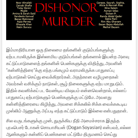
இம்மாதிரியான ஒரு நிலைமை தங்களின் குடும்பங்களுக்கு
ஏற்படாமலிருக்க இஸ்லாமிய குடும்பங்கள் தங்களால் இயன்ற அளவு
கட்டுப்பாடுகளைத் தங்களின் பெண்களுக்கு விதித்து, அவளின்
“கன்னித்திரை”க்கு எந்த பங்கமும் வராமலிருக்க பாதுகாப்பு
ஏற்பாடுகள் செய்து வைக்கிறார்கள். அதற்கான வழிமுறைகள்
அவர்கள் வசிக்கும் நாடுகள், சூழ் நிலைகளுக்கு ஏற்ப மாறுபடும்.
இதில் கவனிக்கப் பட வேண்டிய விஷயம் என்னவென்றால், எல்லாப்
பாதுகாப்பு ஏற்பாடுகளும் பெண்களுக்கு மட்டுமே. அவளது
கன்னித்திரையை கிழித்து, அவளை சிக்கலில் சிக்க வைக்ககூடிய
முஸ்லிம் ஆணுக்கு அப்படி எந்த கட்டுப்பாடும் இல்லை என்பதுதான்.
சில வருடங்களுக்கு முன், துருக்கிய நீதி அமைச்சராக இருந்த
புரஃபெசர் டோகன் சொயாசியன் (Dogan Soyasian) என்பவர், எல்லா
ஆண்களும் கன்னிப் பெண்களை மட்டுமே திருமணம் செய்து