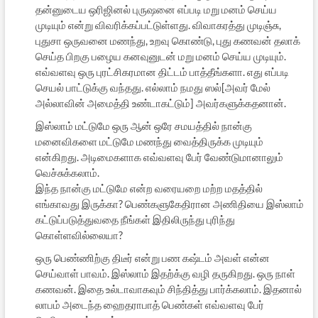
தன்னுடைய ஒரிஜினல் புருஷனை எப்படி மறு மனம் செய்ய
முடியும் என்று விவரிக்கப்பட்டுள்ளது. விவாகரத்து முடிஞ்சு,
புதுசா ஒருவனை மணந்து, உறவு கொண்டு, புது கணவன் தலாக்
செய்த பிறகு பழைய கனவுனுடன் மறு மனம் செய்ய முடியும்.
எவ்வளவு ஒரு புரட்சிகரமான திட்டம் பாத்தீங்களா. எது எப்படி
செயல் பாட்டுக்கு வந்தது. எல்லாம் நமது ஸல்[அவர் மேல்
அல்லாவின் அமைத்தி உண்டாகட்டும்] அவர்களுக்கதனான்.
இஸ்லாம் மட்டுமே ஒரு ஆன் ஒரே சமயத்தில் நான்கு
மனைவிகளை மட்டுமே மணந்து வைத்திருக்க முடியும்
என்கிறது. அடிமைகளாக எவ்வளவு பேர் வேண்டுமானாலும்
வெச்சுக்கலாம்.
இந்த நான்கு மட்டுமே என்ற வரையறை மற்ற மதத்தில்
எங்காவது இருக்கா? பெண்களுகேதிரான அணிதியை இஸ்லாம்
கட்டுப்படுத்துவதை நீங்கள் இதிலிருந்து புரிந்து
கொள்ளவில்லையா?
ஒரு பெண்ணிற்கு திடீர் என்று பண கஷ்டம் அவள் என்ன
செய்வாள் பாவம். இஸ்லாம் இதற்க்கு வழி தருகிறது. ஒரு நாள்
கணவன். இதை உல்டாவாகவும் சிந்தித்து பார்க்கலாம். இதனால்
லாபம் அடைந்த ஹைதராபாத் பெண்கள் எவ்வளவு பேர்