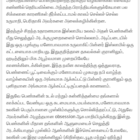
கண்ணில் தெரியவில்லை. அந்தந்த பிராந்தியங்களுக்கேயான பல
சிக்கலான காரணிகள் தீர்க்கப்படாமல் காலம் செல்லச் செல்ல
உருமாறி, பெரிதாகி அவர்களை அலைக்கழிக்கின்றன.
இதற்குச் சிறந்த உதாரணமாக இஸ்லாமிய உலகம் அதன் பெண்களின்
மீது செலுத்தும் அடக்குமுறைகளைச் சொல்லலாம். அடிப்படையில்
இது ஒரு பழங்குடி மனோபாவமாக உருவாகிப் பின்னர் இஸ்லாமில் ஒரு
கட்டளையாக மாறியது. இதுகுறித்தான தகவல்கள் குரானிலும்,
ஹடித்திலும் மிக அபூர்வமான முறையிலேயே
காணக்கிடைக்கின்றன. இந்த நவீன காலத்திற்கு ஒத்துவராத,
பெண்ணைப் பூட்டிவைக்கும் மனோபாவம் முகமது நபி வாழ்ந்த
வாழ்க்கையின் ஒரு அங்கமாக ஆக்கப்பட்டு பின்னர் குரானிலும் ஒரு
புனிதமான அங்கமாக ஆக்கப்பட்டிருப்பதைக் காணலாம்.
இதுவே பெண்களின் உடல் மற்றும் கன்னித்தன்மை தங்களால்
காக்கப்பட வேண்டிய ஒரு கடமையாக, மயக்கமாக, மனோபாவமாக
உலகின் பெரும்பாலான முஸ்லிம்களுக்கு சொல்லித்தரப்பட்டு, அதுவே
அவர்களின் அழுத்தமான obsession ஆக மாறியிருக்கிறது இன்று.
பெண்களின் மீதான தங்களின் ஆளுமையைச் செலுத்தி
அடக்கியாளும் முஸ்லிம் ஆண்களின் இச்செய்கையைப் போலவே,
உலகின் பல இதர மதங்களிலும் (கிறிஸ்தவ, யூத மற்றும் ஹிந்து)