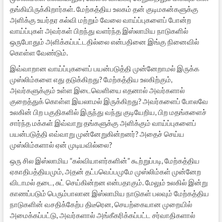
தங்கியிருக்கிறார்கள். மேற்கத்திய உலகம் தன் குடிமகன்களுக்கு
அளிக்கு உயர்தர கல்வி மற்றும் வேலை வாய்ப்புகளைப் போன்ற
வாய்ப்புகள் அவர்கள் பிறந்து வளர்ந்த இஸ்லாமிய நாடுகளில்
ஒருபோதும் அளிக்கப்பட்டதில்லை என்பதினை இங்கு நினைவில்
கொள்ள வேண்டும்.
இவ்வாறான வாய்ப்புகளைப் பயன்படுத்தி முன்னேறாமல் இருக்க
முஸ்லிம்களை எது தடுக்கிறது? மேற்கத்திய உலகிற்கும்,
அவர்களுக்கும் உள்ள இடைவெளியை எதனால் அவர்களால்
குறைத்துக் கொள்ள இயலாமல் இருக்கிறது? அவர்களைப் போலவே
உலகின் பிற பகுதிகளில் இருந்து வந்து குடியேறிய, பிற மதங்களைச்
சார்ந்த மக்கள் இவ்வாறு தங்களுக்கு அளிக்கும் வாய்ப்புகளைப்
பயன்படுத்தி எவ்வாறு முன்னேறுகின்றனர்? அதைச் செய்ய
முஸ்லிம்களால் ஏன் முடியவில்லை?
ஒரு சில இஸ்லாமிய “கல்வியாளர்களின்” கூற்றுப்படி, மேற்கத்திய
ஏகாதிபத்தியமும், அதன் தட்பவெப்பமுமே முஸ்லிம்கள் முன்னேற
விடாமல் தடை, சுட் செய்கின்றன என்பதாகும். மேலும் உலகில் இன்று
காணப்படும் பெரும்பாலான இஸ்லாமிய நாடுகள் பலவும் மேற்கத்திய
நாடுகளின் வசதிக்கேற்ப திடீரென, செயற்கையான முறையில்
அமைக்கப்பட்டு, அவர்களால் அங்கீகரிக்கப்பட்ட சர்வாதிகளால்