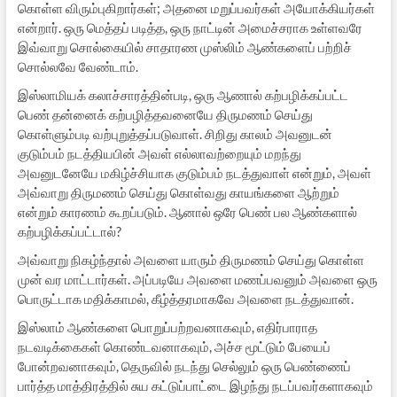
கொள்ள விரும்புகிறார்கள்; அதனை மறுப்பவர்கள் அயோக்கியர்கள்
என்றார். ஒரு மெத்தப் படித்த, ஒரு நாட்டின் அமைச்சராக உள்ளவரே
இவ்வாறு சொல்கையில் சாதாரண முஸ்லிம் ஆண்களைப் பற்றிச்
சொல்லவே வேண்டாம்.
இஸ்லாமியக் கலாச்சாரத்தின்படி, ஒரு ஆணால் கற்பழிக்கப்பட்ட
பெண் தன்னைக் கற்பழித்தவனையே திருமணம் செய்து
கொள்ளும்படி வற்புறுத்தப்படுவாள். சிறிது காலம் அவனுடன்
குடும்பம் நடத்தியபின் அவள் எல்லாவற்றையும் மறந்து
அவனுடனேயே மகிழ்ச்சியாக குடும்பம் நடத்துவாள் என்றும், அவள்
அவ்வாறு திருமணம் செய்து கொள்வது காயங்களை ஆற்றும்
என்றும் காரணம் கூறப்படும். ஆனால் ஒரே பெண் பல ஆண்களால்
கற்பழிக்கப்பட்டால்?
அவ்வாறு நிகழ்ந்தால் அவளை யாரும் திருமணம் செய்து கொள்ள
முன் வர மாட்டார்கள். அப்படியே அவளை மணப்பவனும் அவளை ஒரு
பொருட்டாக மதிக்காமல், கீழ்த்தரமாகவே அவளை நடத்துவான்.
இஸ்லாம் ஆண்களை பொறுப்பற்றவனாகவும், எதிர்பாராத
நடவடிக்கைகள் கொண்டவனாகவும், அச்ச மூட்டும் பேயைப்
போன்றவனாகவும், தெருவில் நடந்து செல்லும் ஒரு பெண்ணைப்
பார்த்த மாத்திரத்தில் சுய கட்டுப்பாட்டை இழந்து நடப்பவர்களாகவும்