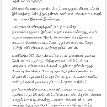
தெரியுமா உங்களுக்கு.
இஸ்லாம் மோசமான மதம் என்றால் ஏன் ஒரு பில்லியன் மக்கள்
இஸ்லாத்தை பின் பற்றுகிறார்கள். உலகிலேயே வேகமாக வளரும்
மதமாக ஏன் இஸ்லாம் இருக்கிறது.
அதென்ன பெண்களுக்கு மட்டும் புர்கா என்று
நினைக்கிறேர்களா. இஸ்லாம் தெளிவாக சொல்கிறது, பெண்
குழந்தைகளும் புர்கா அணிய வேண்டும் என்று. இஸ்லாம்
வயதான பெண்களையும், பெண் குழந்தைகளையும் வேறு
படுத்தி பார்ப்பதில்லை. இதற்க்கு நபியே சாட்சி.
உலகிலேயே அரேபியாவில் மட்டும் தான் குற்றங்கள் குறைவு
தெரியுமா உங்களுக்கு. [விடுமுறை நாட்களில் கேஸ் கூட
ரெஜிஸ்டர் பண்ண மாட்டங்க என்பதெல்லாம் நீங்கள் சவூதி
போன தானே தெரிய போவுது, ஒரு ஆளு தொலஞ்சு போன
இருவத்தி நாலு மணி நேரத்து பின்னாடி தான் கம்ப்லைண்டே
வாங்கும் காவல் துறை சவூதி காவல் துறை மட்டுமே].
ஒரு பெண் கெடுக்கப் பட்டால் நாடு நிலையான ஒரு நான்கு
ஆண்கள் ஆம் இந்த பெண் கேடுக்கப்பட்டால் என்று சொன்னால்
போதும் கோர்ட்டு கேசுன்னு அலையை வேண்டாம். உடனே
கெடுத்த ஆணுக்கு ஆயிரம் ரூவாய் பைன் அப்புறம் அந்த