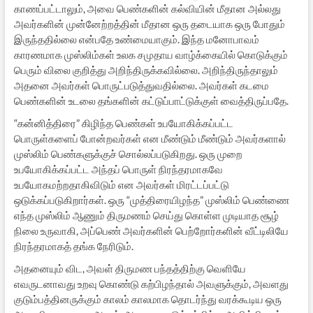
காணப்பட்டாலும், அவை பெண்களின் கல்வியின் மீதான அல்லது
அவர்களின் முன்னேற்றத்தின் மீதான ஒரு தடையாக ஒரு போதும்
இருந்ததில்லை என்பதே உண்மையாகும். இந்த மனோபாவம்
காரணமாக முஸ்லிம்கள் உலக சமுதாய வாழ்க்கையில் கொடுக்கும்
பெரும் விலை குறித்து அறிந்திருக்கவில்லை. அறிந்திருந்தாலும்
அதனை அவர்கள் பொருட்படுத்துவதில்லை. அவர்கள் கடமை
பெண்களின் உடலை தங்களின் கட்டுப்பாட்டுக்குள் வைத்திருப்பதே.
“கன்னித்திரை” கிழிந்த பெண்கள் உபயோகிக்கப்பட்ட
பொருள்களைப் போன்றவர்கள் என மீண்டும் மீண்டும் அவர்களால்
முஸ்லிம் பெண்களுக்குச் சொல்லப்படுகிறது. ஒரு முறை
உபயோகிக்கப்பட்ட அந்தப் பொருள் நிரந்தரமாகவே
உபயோகமற்றதாகிவிடும் என அவர்கள் மிரட்டப்பட்டு
ஒடுக்கப்படுகிறார்கள். ஒரு “முத்திரையிழந்த” முஸ்லிம் பெண்ணை
எந்த முஸ்லிம் ஆணும் திருமணம் செய்து கொள்ள முடியாத சூழ்
நிலை உருவாகி, அப்பெண் அவர்களின் பெற்றோர்களின் வீட்டிலியே
நிரந்தரமாகத் தங்க நேரிடும்.
அதனையும் விட, அவள் திருமண பந்தத்திற்கு வெளியே
எவருடனாவது உறவு கொண்டு கற்பிழந்தால் அவளுக்கும், அவளது
குடும்பத்தினருக்கும் காலம் காலமாக தொடர்ந்து வரக்கூடிய ஒரு