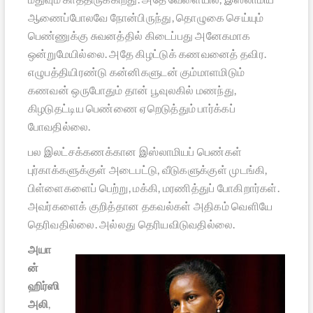
ஆணைப்போலவே நோன்பிருந்து, தொழுகை செய்யும்
பெண்ணுக்கு சுவனத்தில் கிடைப்பது அனேகமாக
ஒன்றுமேயில்லை. அதே கிழட்டுக் கணவனைத் தவிர.
எழுபத்தியிரண்டு கன்னிகளுடன் கும்மாளமிடும்
கணவன் ஒருபோதும் தான் பூவுலகில் மணந்து,
கிழடுதட்டிய பெண்ணை ஏறெடுத்தும் பார்க்கப்
போவதில்லை.
பல இலட்சக்கணக்கான இஸ்லாமியப் பெண்கள்
புர்காக்களுக்குள் அடைபட்டு, வீடுகளுக்குள் முடங்கி,
பிள்ளைகளைப் பெற்று, மக்கி, மரணித்துப் போகிறார்கள்.
அவர்களைக் குறித்தான தகவல்கள் அதிகம் வெளியே
தெரிவதில்லை. அல்லது தெரியவிடுவதில்லை.
அயா
ன்
ஹிர்ஸி
அலி
,