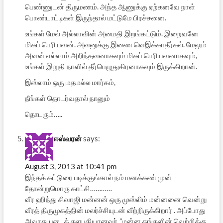
பெண்ணுடன் திருமணம். அந்த ஆணுக்கு ஏற்கனவே நாள்
பொண்டாட்டிகள் இருந்தால் மட்டுமே பிரச்சனை.
உங்கள் மேல் அல்லாவின் அமைதி இறங்கட்டும். இறைவனே
மிகப் பெரியவன். அவனுக்கு இணை வெஇக்காதீர்கல். மேலும்
அவன் எல்லாம் அறிந்தவனாகவும் மிகப் பெரியவனாகவும்,
உங்கள் இறுதி நாளில் தீர்பெழுதுகிரனாகவும் இருக்கிறான்.
இஸ்லாம் ஒரு மதமல்ல மார்கம்,
நீங்கள் தொடர்வதால் நானும்
தொடரும்…..
ஈஸ்வரன்
says:
August 3, 2013 at 10:41 pm
இந்தக் கட்டுரை படிக்குங்கால் நம் மனக்கண் முன்
தோன்றுமொரு காட்சி…………
வீர ஹிந்து சிவாஜி மன்னன் ஒரு முஸ்லிம் மன்னனை வென்று
வீரத் திருமுகத்தின் மலர்ச்சியுடன் வீற்றிருக்கிறார் . அப்போது
அவரது படைத் தளபதியானவர் ,”மன்ன தங்களின் வெற்றிக்கு