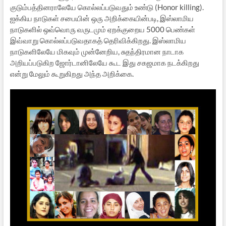
குடும்பத்தினராலேயே கொல்லப்படுவதும் உண்டு (Honor killing).
ஐக்கிய நாடுகள் சபையின் ஒரு அறிக்கையின்படி, இஸ்லாமிய
நாடுகளில் ஒவ்வொரு வருடமும் ஏறக்குறைய 5000 பெண்கள்
இவ்வாறு கொல்லப்படுவதாகத் தெரிவிக்கிறது. இஸ்லாமிய
நாடுகளிலேயே மிகவும் முன்னேறிய, சுதந்திரமான நாடாக
அறியப்படுகிற ஜோர்டானிலேயே கூட இது சகஜமாக நடக்கிறது
என்று மேலும் கூறுகிறது அந்த அறிக்கை.