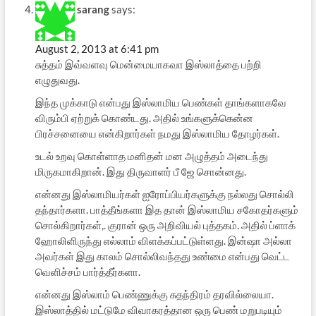
sarang
says:
August 2, 2013 at 6:41 pm
சுத்தம் இவ்வளவு மென்மையாகவா இஸ்லாத்தை பற்றி
எழுதுவது.
இந்த முக்காடு என்பது இஸ்லாமிய பெண்கள் தாங்களாகவே
விரும்பி ஏற்றுக் கொண்டது. அதில் உங்களுக்கென்ன
பிரச்சனையை என்கிறார்கள் நமது இஸ்லாமிய தோழர்கள்.
உடல் உறவு கொள்ளாத மனிதன் மன அழுத்தம் அடைந்து
மிருகமாகிறான். இது திருவாளர் பீ ஜே சொன்னது.
என்னது இஸ்லாமியர்கள் ஐரோப்பியர்களுக்கு நல்லது சொல்லி
தந்தார்களா. பாத்தீங்களா இத தான் இஸ்லாமிய சகோதர்களும்
சொல்கிறார்கள்,. குரான் ஒரு அறிவியல் புத்தகம். அதில் ப்ளாக்
ஹோலிளிருந்து எல்லாம் விளக்கப்பட்டுள்ளது. இன்ஷா அல்லா
அவர்கள் இது காலம் சொல்லிவந்தது உண்மை என்பது வெட்ட
வெளிச்சம் பார்த்தீர்களா.
என்னது இஸ்லாம் பெண்ணுக்கு சுதந்திரம் தரவில்லையா.
இஸ்லாத்தில் மட்டுமே விவாகரத்தான ஒரு பெண் மறுபடியும்