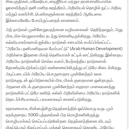
சிலபகுதிகள், மலேஷியா, நைஜீரியா மற்றும் தான்சானியாவில்
ஓரளவிற்கும் தனி மனித சுதந்திரம், அறிவியல் தொழில் நுட்ப அறிவு
மற்றும் வளர்ச்சி, பெண்களுக்கான சுதந்திரம் ஆகியவை
இல்லாமலேயே போயிருப்பதைக் காணலாம்.
அந் நாடுகள் முன்னேறுவதற்கான வழிவகைகள் தெரிந்தாலும், அது
மிக, மிக மெதுவாகவே நடந்து கொண்டிருக்கிறது. அரேபிய
கல்வியாளர்களால் ஐக்கிய நாடுகள் சபையில் சமர்ப்பிக்கப்பட்ட
“அரேபிய தனிமனிதவள மேம்பாட்டு” (Arab Human Development)
அறிக்கை இதனை மிகத் தெளிவாகச் சுட்டிக் காட்டுகிறது. இன்றைய
அரேபிய நாடுகளின் செல்வ வளம், மேற்கத்திய நாடுகளால்
தோண்டியெடுக்கப்படும் எண்ணையிலிருந்து மட்டுமே கிடைக்கிறது.
அடிப்படையில் அரேபிய பொருளாதார முன்னேற்றம் உலக
நாடுகளுடன் ஒப்பிடுகையில் மிக, மிகக் குறைவான ஒன்றாகும்.
அதனை விடக் குறைவான முன்னேற்றம் சஹாரா பாலைவனத்து
நாடுகளில் மட்டுமே உண்டு. கல்வி அறிவின்மை அரேபிய நாடுகளில்
தொடர்ச்சியாகவும், பரவலாகவும் காணப்படுகிறது.
உதாரணமாக, சின்னஞ்சிறு நெதர்லாந்தில் ஒவ்வொரு வருடமும்
ஏறக்குறைய 5000 புத்தகங்கள் பிற மொழிகளிலிருந்து
மொழியாக்கம் செய்யப்படுகின்றன. நெதர்லாந்தினை விடவும்
மிகப்பெரும் நிலப்பரப்பும், மக்கள் தொகையும் கொண்ட அரேபிய