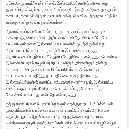
மட்டுமே முடியும்” என்றார்கள். இஸ்லாமியர்களின் அனைத்து
துன்பங்களுக்கும் காரணம் அவர்கள் மேற்கூறிய அனைத்தையும்
கடைபிடிக்காமல் அதன் வழியிலிருந்து விலகி நடந்ததால் மட்டுமே
வந்தது என்று வலியுறுத்தினார்கள்.
ஆனால் உண்மையில் அவ்வாறு குரானையும், ஹடித்தையும்
கண்மூடித்தனமாக பின்பற்றிய அரசியல் தோல்விகளிலேயே
உலகெங்கும் உள்ள இஸ்லாமிய நாடுகளில் முடிந்திருக்கிறது.
அடிப்படையில் சரியான முறையில் இயங்கக்கூடிய ஒரு
அரசியலமைப்பு இஸ்லாமில் இல்லவே இல்லை என்பதுதான் உண்மை.
இதனையே நாம் சவூதி அரேபியாவிலும், இரானிலும் இன்று
காணலாம். பெரும்பாலான இஸ்லாமியர்கள் அல்லாவின்
கட்டளைகளை மதித்து நடப்பதில்லை என்ற தீவிரவாத
இஸ்லாமியர்களின் கணிப்பு சரியானதே என்றாலும், இஸ்லாமிய
உலகம் ஒருபோதும் தீவிரவாதிகள் சொல்வதுபோல நடந்து
கொள்ளவே கூடாது என்பதே என் கருத்து.
ஐந்து கண்டங்களில் பரவியிருக்கும் ஏறக்குறைய 1.2 பில்லியன்
முஸ்லிம்களின் பிரச்சினைகளான, முரட்டுத்தனம், அறிவியல்
தொழில் நுட்ப அறிவின்மை, பிற மதத்தினரை மதிக்காமல்
அவர்களை ஒடுக்குதல், நோய்கள் மற்றும் பரவலாக நிகழும் சமூக
அமைதியின்மை போன்றவற்றைத் தீர்க்கும் வழிவகைகள் எவையும்