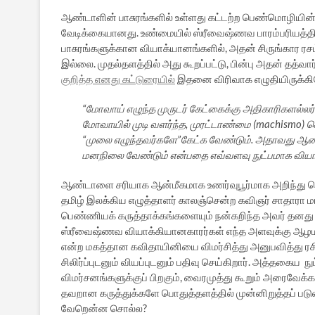
ஆண்டாளின் பாசுரங்களில் உள்ளது கட்டற்ற பெண்மொழியின்
வேடிக்கையானது. உண்மையில் ஸ்ரீவைஷ்ணவ பாரம்பரியத்தில
பாசுரங்களுக்கான வியாக்யானங்களில், அதன் சிருங்கார ர
இல்லை. முதல்தளத்தில் அது கூறப்பட்டு, பின்பு அதன் தத்வா
குறித்த எனது கட்டுரையில்
இதனை விரிவாக எழுதியிருக்கிறே
“மோவாய் எழுந்த முருடர் கேட்கைக்கு அதிகாரிகளல்லர
மோவாயில் முடி வளர்ந்த, முரட்டாண்மை (machismo) க
“முலை எழுந்தவர்களே”கேட்க வேண்டும். அதாவது ஆண், 
மனநிலை வேண்டும் என்பதை எவ்வளவு நுட்பமாக வியாக
ஆண்டாளை சரியாக ஆன்மீகமாக உணர்வுபூர்மாக அறிந்து
தமிழ் இலக்கிய எழுத்தாளர் காலஞ்சென்ற கவிஞர் சாதாரா
பெண்ணியக் கருத்தாக்கங்களையும் நன்கறிந்த அவர் தனது 
ஸ்ரீவைஷ்ணவ வியாக்கியானகாரர்கள் எந்த அளவுக்கு ஆழமா
என்ற மகத்தான கவிதாயினியை விமர்சித்து அனுபவித்து ரசி
சிலிர்ப்புடனும் வியப்புடனும் பதிவு செய்கிறார். அத்தகைய 
விமர்சனங்களுக்குப் பிறகும், வைரமுத்து கூறும் அரைவேக்கா
தவறான கருத்துக்களே பொதுத்தளத்தில் முன்னிறுத்தப் படுவத
வேறென்ன சொல்ல?