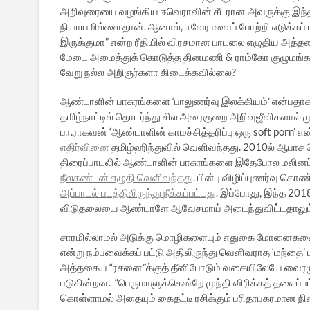
அறிவுரையை வழங்கிய ஈவெராவின் சீடரான அவருக்கு இந்த நுட
நியாயமில்லை தான். ஆனால், ஈவேராவைப் போற்றி எடுக்கப் ப
இருக்குமா” என்ற ரீதியில் விரசமான பாடலை எழுதிய அத்தக
மேடை அமைத்துக் கொடுத்த தினமணி & ராம்கோ குழுமங்களுக்க
வேறு நல்ல அறிஞர்களா கிடைக்கவில்லை?
ஆண்டாளின் பாசுரங்களை ‘பாலுணர்வு இலக்கியம்’ என்பதாக
தமிழ்நாட்டில் தொடர்ந்து சில அரைகுறை அறிவுஜீவிகளால் முன
பா.ராகவன் ‘ஆண்டாளின் காமச்சித்தரிப்பு ஒரு soft porn’ என
எதிர்வினை
தமிழ்ஹிந்துவில் வெளிவந்தது. 2010ல் ஆபாச 
திரைப்பாடலில் ஆண்டாளின் பாசுரங்களை இதேபோல மலினப்பட
நீலகண்டன் எழுதி வெளிவந்தது
. பின்பு விழிப்புணர்வு கொ
அப்பாடல் படத்திலிருந்து நீக்கப்பட்டது
. இப்போது, இந்த 20
விடுதலையை ஆண்டாளே ஆவேசமாய் அடைந்துவிட்டதாலும்” 
சாரமில்லாமல் அடுக்கு மொழிகளையும் எதுகை மோனைகளையு
என்று நம்பவைக்கப் பட்டு அதிலிருந்து வெளிவராத ‘மந்த
அத்தகைய “ரசனை”க்குத் தீனிபோடும் வகையிலேயே வைரமுத்
படுகின்றன. “பெருமாளுக்கென்றே முந்தி விரிக்கத் தலைப்பட
கொள்ளாமல் அதையும் கைதட்டி ரசிக்கும் பரிதாபகரமான ந