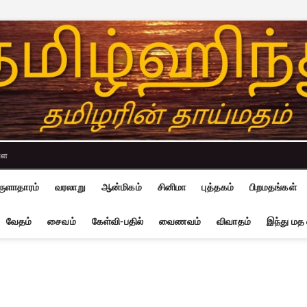
்ள
ுளாதாரம்
வரலாறு
ஆன்மிகம்
சினிமா
புத்தகம்
பிறமதங்கள்
வேதம்
சைவம்
கேள்வி-பதில்
வைணவம்
விவாதம்
இந்து மத