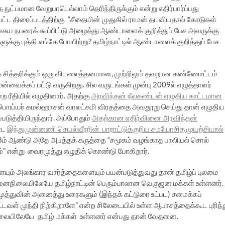
்பமான வேறுபாடெல்லாம் தெரிந்திருக்கும் என்று எதிர்பார்ப்பது
ட்ட திரைப்படத்திற்கு “சீதையின் முதுகில் ராமன் தடவியதால் கோடுகள்
ைய நபரைக் கூப்பிட்டு அழைத்து ஆண்டாளைக் குறித்துப் பேச அவருக்கு
ு புத்தி எங்கே போயிற்று? தமிழ்நாட்டில் ஆண்டாளைக் குறித்துப் பேச
 சித்தரிக்கும் ஒரு விடலைத்தனமான, முற்றிலும் தவறான கண்ணோட்டம்
்வைக்கப் பட்டு வருகிறது. சில வருடங்கள் முன்பு 2009ல் எழுத்தாளர்
்ற ரீதியில் எழுதினார். அதற்கு
அரவிந்தன் நீலகண்டன் எழுதிய காட்டமான
பொய்யர் கமல்ஹாசன் வரலட்சுமி விரதத்தை அவதூறு செய்து தான் எழுதிய
ுத்தியிருந்தார். அப்போதும்
அதற்கான எதிர்வினை அரவிந்தன்
ண்ட
இந்துமுன்னணி செயல்வீரரின் பாராட்டுக்குரிய சமயோசித முயற்சியால்
18ம் ஆண்டு அதே அபத்தக் கருத்தை “சமூகம் வழங்காத பாலியல் சொல்
என்று வைரமுத்து எழுதிக் கொண்டு போகிறார்.
ம் அலங்கார வார்த்தைகளையும் பயன்படுத்துவது தான் தமிழ்ப் புலமை
ை’ மனநிலையிலேயே தமிழ்நாட்டின் பெரும்பாலான வெகுஜன மக்கள் உள்ளனர்.
துவின் அனைத்து உரைகளும் (இந்தக் கட்டுரை உட்பட) சமைக்கப்
்டவள் முந்தி நிற்கிறாளே” என்ற சிலேடையில் உள்ள ஆபாசத்தைக்கூட புரிந்
ிலையிலேயே தமிழ் மக்கள் உள்ளனர் என்பது தான் வேதனை.