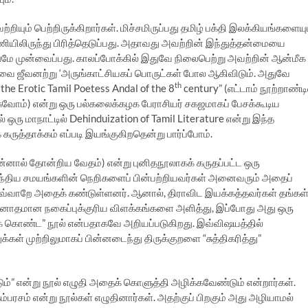
றியும் பெற்றிருக்கிறார்கள். மிச்சமிருப்பது தமிழ் பக்தி இலக்கியங்களையு
னணியிலிருந்து பிரித்தெடுப்பது. அதாவது அவற்றின் இந்துத்தன்மையை
ுமே முன்வைப்பது. காலப்போக்கில் இதுவே நிலைபெற்று அவற்றின் ஆன்மீக
ோது அவை ஜீவனற்று ‘அருங்காட்சியகப் பொருட்கள் போல ஆகிவிடும். அதுவே
th
the Erotic Tamil Poetess Andal of the 8
century” (எட்டாம் நூற்றாண்டி
ேசுவோம்) என்று ஒரு பல்கலைக்கழக பேராசியர் சகஜமாகப் பேசக்கூடிய
ரு மாநாட்டில் Dehinduization of Tamil Literature என்று இந்த
கருத்தாக்கம் எப்படி இயங்குகிறதென்று பார்ப்போம்.
பின்னால் தோன்றிய வேதம்) என்று புனிதநூலாகக் கருதப்பட்ட ஒரு
இந்திய சமயங்களின் நெறிகளைப் பின்பற்றியவர்கள் அனைவரும் அதைப்
 அவ்வாறே அதைக் கண்டுள்ளனர். ஆனால், திராவிட இயக்கத்தவர்கள் தங்கள
வினோதமான நகைப்புக்குரிய விளக்கங்களை அளித்து, இப்போது அது ஒரு
 கொண்ட” நூல் என்பதாகவே அறியப்படுகிறது. இவ்விஷயத்தில்
கள் முற்றிலுமாகப் பின்னடைந்து திருக்குறளை “சுத்திகரித்து”
ம்” என்று நூல் எழுதி அதைக் கொளுத்தி அழிக்கவேண்டும் என்றார்கள்.
்பரசம் என்று நூல்கள் எழுதினார்கள். அதற்குப் பிறகும் அது அழியாமல்