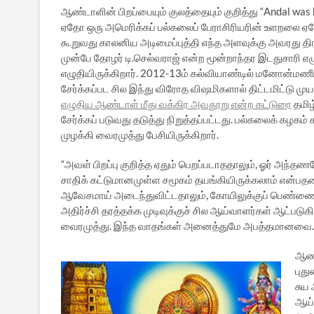
ஆண்டாளின் பிறப்பையும் குலத்தையும் குறித்து “Andal was 
ஏதோ ஒரு அமெரிக்கப் பல்கலைப் பேராசிரியரின் உளறலை ஏத
கூறுவது காலனிய அடிமைப்புத்தி எந்த அளவுக்கு அவரது தி
முன்பே தோழர் டி.செல்வராஜ் என்ற மூன்றாந்தர இடதுசாரி 
எழுதியிருக்கிறார். 2012-13ம் கல்வியாண்டில் மனோன்மணீயம
சேர்க்கப்பட சில இந்து விரோத விஷமிகளால் திட்டமிட்டு முய
எழுதிய ஆண்டாள் மீது வக்கிர அவதூறு என்ற கட்டுரை
தமிழ
சேர்க்கப் படுவது தடுத்து நிறுத்தப்பட்டது. பல்கலைக் கழகம்
முழக்கி வைரமுத்து பேசியிருக்கிறார்.
“அவள் பிறப்பு குறித்த ஏதும் பெறப்படாததாலும், ஓர் அந்த
சாதிக் கட்டுமானமுள்ள சமூகம் தயங்கியிருக்கலாம் என்
ஆவேசமாய் அடைந்துவிட்டதாலும், கோயிலுக்குப் பெண்ணைக
அதிர்ச்சி தரத்தக்க முடிவுக்குச் சில ஆய்வாளர்கள் ஆட்படு
வைரமுத்து. இந்த வாதங்கள் அனைத்துமே அபத்தமானவை.
ஆண்
புத
சுய
ஆய்