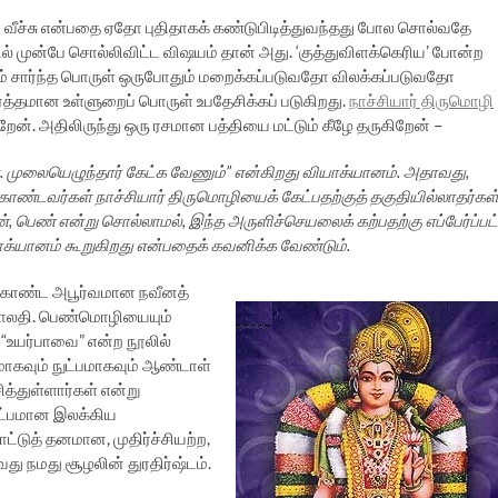
 வீச்சு என்பதை ஏதோ புதிதாகக் கண்டுபிடித்துவந்தது போல சொல்வதே
் முன்பே சொல்லிவிட்ட விஷயம் தான் அது. ‘குத்துவிளக்கெரிய’ போன்ற
சம் சார்ந்த பொருள் ஒருபோதும் மறைக்கப்படுவதோ விலக்கப்படுவதோ
ர்த்தமான உள்ளுறைப் பொருள் உபதேசிக்கப் படுகிறது.
நாச்சியார் திருமொழி
ன். அதிலிருந்து ஒரு ரசமான பத்தியை மட்டும் கீழே தருகிறேன் –
். முலையெழுந்தார் கேட்க வேணும்” என்கிறது வியாக்யானம். அதாவது,
ொண்டவர்கள் நாச்சியார் திருமொழியைக் கேட்பதற்குத் தகுதியில்லாதர்கள்
பெண் என்று சொல்லாமல், இந்த அருளிச்செயலைக் கற்பதற்கு எப்பேர்ப்பட
்யானம் கூறுகிறது என்பதைக் கவனிக்க வேண்டும்.
 கொண்ட அபூர்வமான நவீனத்
 மாலதி. பெண்மொழியையும்
“உயர்பாவை” என்ற நூலில்
கவும் நுட்பமாகவும் ஆண்டாள்
த்துள்ளார்கள் என்று
நுட்பமான இலக்கிய
ட்டுத் தனமான, முதிர்ச்சியற்ற,
ு நமது சூழலின் துரதிர்ஷ்டம்.