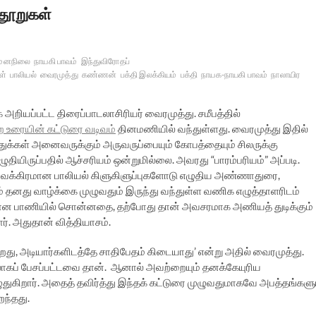
தூறுகள்
 மனநிலை
நாயகி பாவம்
இந்துவிரோதப்
ள்
பாலியல்
வைரமுத்து
கண்ணன்
பக்தி இலக்கியம்
பக்தி
நாயக-நாயகி பாவம்
நாலாயிர
றியப்பட்ட திரைப்பாடலாசிரியர் வைரமுத்து. சமீபத்தில்
 உரையின் கட்டுரை வடிவம்
தினமணியில் வந்துள்ளது. வைரமுத்து இதில்
்துக்கள் அனைவருக்கும் அருவருப்பையும் கோபத்தையும் சிலருக்கு
ுதியிருப்பதில் ஆச்சரியம் ஒன்றுமில்லை. அவரது “பாரம்பரியம்” அப்படி.
ு வக்கிரமான பாலியல் கிளுகிளுப்புகளோடு எழுதிய அண்ணாதுரை,
் தனது வாழ்க்கை முழுவதும் இருந்து வந்துள்ள வணிக எழுத்தாளரிடம்
க்கமான பாணியில் சொன்னதை, தற்போது தான் அவசரமாக அணியத் துடிக்கும்
ர். அதுதான் வித்தியாசம்.
ிறது, அடியார்களிடத்தே சாதிபேதம் கிடையாது’ என்று அதில் வைரமுத்து.
லாகப் பேசப்பட்டவை தான். ஆனால் அவற்றையும் தனக்கேயுரிய
துகிறார். அதைத் தவிர்த்து இந்தக் கட்டுரை முழுவதுமாகவே அபத்தங்களு
ந்தது.