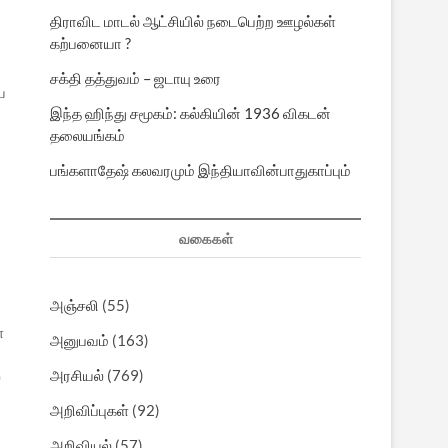
திராவிட மாடல் ஆட்சியில் நடைபெற்ற ஊழல்கள்
கற்பனையா ?
சக்தி தத்துவம் – ஜடாயு உரை
ே
இந்த ஹிந்து சமூகம்: கல்கியின் 1936 விகடன்
தலையங்கம்
பங்களாதேஷ் கலவரமும் இந்தியாவின்பாதுகாப்பும்
வகைகள்
அஞ்சலி
(55)
்
அனுபவம்
(163)
அரசியல்
(769)
்
அறிவிப்புகள்
(92)
அறிவியல்
(57)