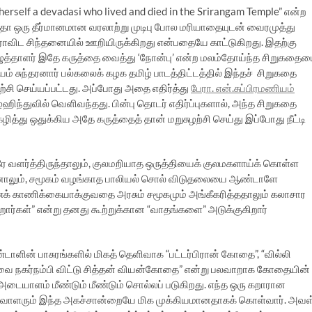
herself a devadasi who lived and died in the Srirangam Temple” என்ற
ோ ஒரு தீர்மானமான வரலாற்று முடிபு போல மரியாதையுடன் வைரமுத்து
ராவிட சிந்தனையில் ஊறியிருக்கிறது என்பதையே காட்டுகிறது. இதற்கு
எழுத்தாளர் இதே கருத்தை வைத்து ‘நோன்பு’ என்ற மலம்தோய்ந்த சிறுகதை
் சுந்தரனார் பல்கலைக் கழக தமிழ் பாடத்திட்டத்தில் இந்தச் சிறுகதை
ற்சி செய்யப்பட்டது. அப்போது அதை எதிர்த்து
பேரா. என்.சுப்பிரமணியம்
்ஹிந்துவில் வெளிவந்தது. பின்பு தொடர் எதிர்ப்புகளால், அந்த சிறுகதை
 கழித்து ஒதுக்கிய அதே கருத்தைத் தான் மறுசுழற்சி செய்து இப்போது நீட்டி
ணரே வளர்த்திருந்தாலும், குலமறியாத ஒருத்தியைக் குலமகளாய்க் கொள்ள
பதனாலும், சமூகம் வழங்காத பாலியல் சொல் விடுதலையை ஆண்டாளே
் காணிக்கையாக்குவதை அரசும் சமூகமும் அங்கீகரித்ததாலும் கலாசார
கிறார்கள்” என்று தனது கூற்றுக்கான “வாதங்களை” அடுக்குகிறார்
டாளின் பாசுரங்களில் மிகத் தெளிவாக “பட்டர்பிரான் கோதை”, “வில்லி
ுவை நகர்நம்பி விட்டு சித்தன் வியன்கோதை” என்று பலவாறாக கோதையின்
 அடையாளம் மீண்டும் மீண்டும் சொல்லப் படுகிறது. எந்த ஒரு கறாரான
வாளரும் இந்த அகச்சான்றையே மிக முக்கியமானதாகக் கொள்வார். அவள