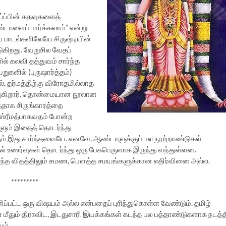
்ப்பின் கதவுகளைத்
டாளைப் பார்க்கலாம்” என்று
ப் பாடல்களிலேயே சிருஷ்டியின்
ுகிறது. வேறுசில வேதப்
் கலவி தத்துவம் சார்ந்த
ேறுகளில் (புருஷார்த்தம்)
, தர்மத்திற்கு விரோதமில்லாத
ூறுகிறார். தொன்மையான நூலான
்ததாக சிருங்காரத்தை
 ஸ்ரீமத்பாகவதம் போன்ற
ும் இதைத் தொடர்ந்து
ம் இது சார்ந்தவையே. எனவே, ஆண்டாளுக்குப் பல நூற்றாண்டுகள்
ாதல் உணர்வுகள் தொடர்ந்து ஒரு பேசுபெருளாக இருந்து வந்துள்ளன.
 எந்த விதத்திலும் சமண, பௌத்த சமயங்களுக்கான எதிர்வினை அல்ல.
*********
்பட்ட ஒரு விஷயம் அல்ல என்பதைப் புரிந்துகொள்ள வேண்டும். தமிழ்
ன் மீதும் திராவிட, இடதுசாரி இயக்கங்கள் கடந்த பல பத்தாண்டுகளாக நடத்த
ம்.