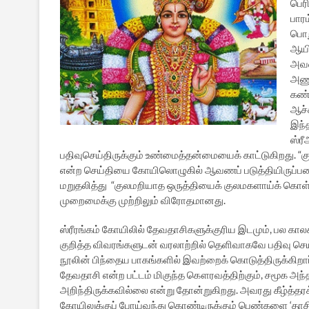
பெர
பாரம
பொற
ஆயி
அவள
அணு
கண்
ஆச்
இந்
ஸ்ர
பதிவுசெய்திருக்கும் உண்மைத்தன்மையைக் காட்டுகிறது. “க
என்ற செய்தியை கோயிலொழுகில் ஆவணப் படுத்தியிருப்பதைச்
மறுதலித்து “குலமறியாத ஒருத்தியைக் குலமகளாய்க் கொள்
முறைமைக்கு முற்றிலும் விரோதமானது.
ஸ்ரீரங்கம் கோயிலில் தேவதாசிகளுக்குரிய இடமும், பல கா
குறித்த விவரங்களுடன் வரலாற்றில் தெளிவாகவே பதிவு செய
நூலின் பிந்தைய பாகங்களில் இவற்றைக் கொடுத்திருக்கிறார்.
தேவதாசி என்ற பட்டம் மிகுந்த கௌரவத்திற்கும், சமூக அந்
அறிந்திருக்கவில்லை என்று தோன்றுகிறது. அவரது கீழ்த்தரக
கோயிலுக்குப் போய்வந்து கொண்டிருக்கும் பெண்களை ‘தாச