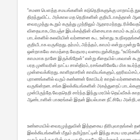
“சமண பௌத்த சமயங்களின் கடுநெறிகளுக்கு மாறாய்த் துய
திறந்துவிட்ட அக்கால மத நெறிகளின் குறியீடாகத்தான் ஆண்
வைரமுத்து கூறும் கருத்து முற்றிலும் ஆதாரமற்றது. ரிக்வேத
விதையாக, பிரபஞ்ச இயக்கத்தின் விசையாக காமம் கூறப்பட
பாடல்களில் கலவியின் வர்ணனை கூட உள்ளது. உபநிஷதங்களில
குறியீடாக வருகிறது. தர்மம், அர்த்தம், காமம் என்று மூன்று ப
ஒன்றாகவே காமத்தை வேதமரபு வரையறுக்கிறது. “உயிர்களில்
காமமாக நானே இருக்கிறேன்” என்று கீதையில் பகவான் க
பரத முனிவரின் நாட்ய சாஸ்திரம், ரசங்களிலேயே மிக உயர்ந
முன்வைக்கிறது. காளிதாசரின் காவியங்களும், ஹரிவம்சம்,
புராணங்களில் வரும் கண்ணன் கோபியர் காதல் வர்ணனைகள
வருகின்றன. சங்க இலக்கியங்களின் அகத்துறைப் பாடல்களு
முன்பிருந்தே வேதநெறி சார்ந்த இந்து மரபில் தெய்வீகக் க
ஆண்டாளின் பாசுரங்கள் இதன் இயல்பான நீட்சியே அன்றி,
உண்மையில் வைரமுத்துவின் இத்தகைய திரிபுவாதங்கள் தனிப
இலக்கியங்களின் மீதும் தமிழ்நாட்டின் இந்து சமய மரபுகளி
வரும் தாக்குதலின் ஒரு பகுதியாகவே இவற்றைக் காண முடியு