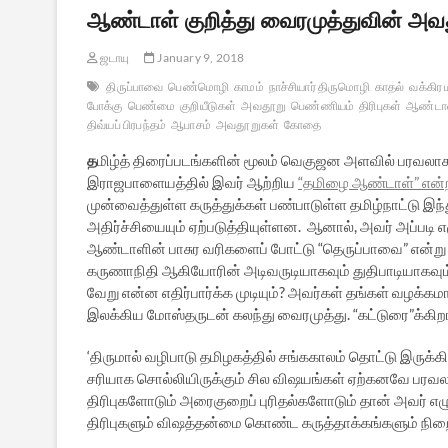
ஆண்டாள் குறித்து வைரமுத்துவின் அவ
ஜடாயு
January 9, 2018
திருப்பாவை
பெண்மொழி
காமம்
நாச்சியார் திருமொழி
காதல்
வக்கிர
போக்கு
பெண்மை
குறியீடுகள்
அவதூறு
பெண்ணியம்
திரிபுகள்
ஆண்டா
திவ்யப் பிரபந்தம்
ஆபாசம்
அவதூறுகள்
கோதை
த
மிழ்த் திரைப்படங்களின் மூலம் வெகுஜன அளவில் பரவலாக அ
இராஜபாளையத்தில் இவர் ஆற்றிய
“தமிழை ஆண்டாள்” என்ற
முன்வைத்துள்ள கருத்துக்கள் பண்பாடுள்ள தமிழ்நாட்டு இந
அதிர்ச்சியையும் ஏற்படுத்தியுள்ளன. ஆனால், அவர் அப்படி எழ
ஆண்டாளின் பாசுர வரிகளைப் போட்டு “தெருப்பாவை” என்ற
கருணாநிதி ஆகியோரின் அடிவருடியாகவும் துதிபாடியாகவும
வேறு என்ன எதிர்பார்க்க முடியும்? அவர்கள் தங்கள் வழ
இலக்கிய மோஸ்தருடன் கலந்து வைரமுத்து. “கட்டுரை”க்கிறா
‘திருமால் வழிபாடு தமிழகத்தில் சங்ககாலம் தொட்டு இருக்க
சரியாக சொல்லியிருக்கும் சில விஷயங்கள் ஏற்கனவே பரவ
திரிபுகளோடும் அரைகுறைப் புரிதல்களோடும் தான் அவர் எழு
திரிபுகளும் விஷத்தன்மை கொண்ட கருத்தாக்கங்களும் நிறை