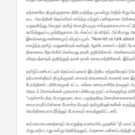
ஏற்கனவே திருக்குறளை திரிபுபடுத்த முயன்று அதில் சிறு வெற்
கூட அவற்றின் தெய்வீகம் சார்ந்த மற்றும் புனிதமான பின்
மறுதலித்து, வெறும் தமிழ் மொழியழகு சார்நதவையாக மட்ட
உயிர்த்துடிப்பு முற்றிலுமாக அடக்கப்பட்டு விடும். அப்ப
இவர்களது எண்ணமும் விருப்பமும். “Now let us talk about 
வாழ்ந்த தமிழ் பாலுணர்வுக் கவிஞர் ஆண்டாளைப் பற்றிப் ப
நிலையை நோக்கிச் செல்வது தான் குறிக்கோள். அண்மையில் ஒ
விஷயத்தைக் குறித்துத் தான் நான் உரையாற்றினேன். இந்தக் 
தமிழ்ப்பண்பாட்டில் தெய்வப்புலவர் இயற்றிய உத்தரவேதம் (
தர்மசாஸ்திரம் திருக்குறள். சைவர் வைணவர் சமணர் என 
போற்றினர். பரிமேலழகர் உட்பட எல்லா உரையாசிரியர்களும்
தொடர் பிரசாரங்கள் மூலமாக பல்வேறு குறட்பாக்களுக்கு 
“மதச்சார்பற்ற, பொதுவுடைமை, பகுத்தறிவு கொள்கைகளைக்
வையாபுரிப்பிள்ளை போன்ற பெரும் தமிழறிஞர்களின் கருத்துக்
வெற்றிகரமாக நீர்த்துப் போகவும் வைத்துவிட்டனர்.
கம்பராமாயணத்தைப் பொறுத்த வரையில் முதலில் “தீ பரவட்டு
அது எடுபடாது என்று தெரிந்ததும், அதனை மலினப்படுத்தி கம