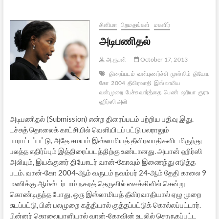
11
சினிமா
பிறமதங்கள்
மகளிர்
அடிபணிதல்
அ.ரூபன்
October 17, 2013
திரைப்படம்
வன்புணர்ச்சி
முஸ்லிம்
தியோடர் வ
கோ
2004
தீவிரவாதி
இஸ்லாமிய
வன்முறை
பேச்சுவார்த்தை
பெண்
ஷரியா
குரான்
ஹிர்ஸி அலி
அடிபணிதல் (Submission) என்ற திரைப்படம் பற்றிய பதிவு இது.
டச்சுத் தொலைக் காட்சியில் வெளியிடப் பட்டு பலராலும்
பாராட்டப்பட்டு, அதே சமயம் இஸ்லாமியத் தீவிரவாதிகளிடமிருந்து
பலத்த எதிர்ப்பும் இத்திரைப்படத்திற்கு உண்டானது. அயான் ஹிர்ஸி
அலியும், இயக்குனர் தியோடர் வான்-கோவும் இணைந்து எடுத்த
படம். வான்-கோ 2004-ஆம் வருடம் நவம்பர் 24-ஆம் தேதி காலை 9
மணிக்கு ஆம்ஸ்டர்டாம் நகரத் தெருவில் சைக்கிளில் சென்று
கொண்டிருந்த போது, ஒரு இஸ்லாமியத் தீவிரவாதியால் ஏழு முறை
சுடப்பட்டு, பின் பலமுறை கத்தியால் குத்தப்பட்டுக் கொல்லப்பட்டார்.
பின்னர் கொலையாளியால் வான்-கோவின் உடலில் சொருகப்பட்ட