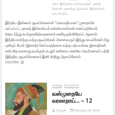
அரசு
இஸ்லாமிய பயங்கரவாதம்
புனிதப்
போராளி
வரலாற்று ஆய்வுகள்
இஸ்லாமியப்
படையெடுப்பு
இந்திய இஸ்லாம் சூஃபிக்களால் “அமைதியான” முறையில்
பரப்பப்பட்டதாகத் இஸ்லமியக் கல்வியாளர்கள் எனப்படுவோர்
தொடர்ந்து கூக்குரலிடுவதனைக் கண்டிருக்கிறோம். ஆனால்
இந்தியாவிற்கு வந்த சூஃபிக்கள் அனைவரும் இந்து காஃபிர்கள் மீது
புனிதப் போர் (ஜிகாத்) செய்வதற்காக வந்த படுபயங்கர ஜிகாதிகள்
என்பதே வரலாறு நமக்குக் கூறும் உண்மை. எனவே அவர்களைப் பற்றி
(இந்திய சூஃபிக்களை) இனி சிறிது ஆராய்வோம்.
வன்முறையே
View More
வரலாறாய்…
–
15
வரலாறு
பிறமதங்கள்
வன்முறையே
வரலாறாய்… – 12
அ.ரூபன்
February 25, 2014