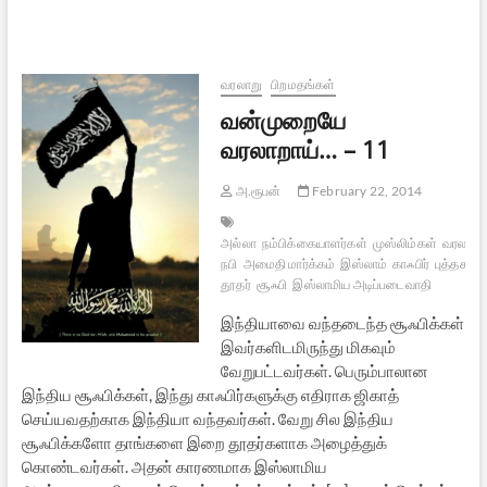
வரலாறாய்…
–
12
வரலாறு
பிறமதங்கள்
வன்முறையே
வரலாறாய்… – 11
அ.ரூபன்
February 22, 2014
அல்லா
நம்பிக்கையாளர்கள்
முஸ்லிம்கள்
வரலாற்றா
நபி
அமைதி மார்க்கம்
இஸ்லாம்
காஃபிர்
புத்தகம்
தூதர்
சூஃபி
இஸ்லாமிய அடிப்படைவாதி
இந்தியாவை வந்தடைந்த சூஃபிக்கள்
இவர்களிடமிருந்து மிகவும்
வேறுபட்டவர்கள். பெரும்பாலான
இந்திய சூஃபிக்கள், இந்து காஃபிர்களுக்கு எதிராக ஜிகாத்
செய்யவதற்காக இந்தியா வந்தவர்கள். வேறு சில இந்திய
சூஃபிக்களோ தாங்களை இறை தூதர்களாக அழைத்துக்
கொண்டவர்கள். அதன் காரணமாக இஸ்லாமிய