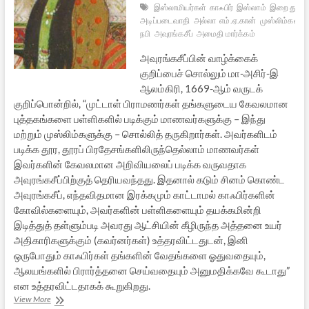
இஸ்லாமியர்கள்
காஃபிர்
இஸ்லாம்
இறை தூதர்
அடிப்படைவாதி
அல்லா
எம்.ஏ.கான்
முஸ்லிம்கள்
வ
நபி
அவுரங்கசீப்
அமைதி மார்க்கம்
அவுரங்கசீப்பின் வாழ்க்கைக்
குறிப்பைச் சொல்லும் மா-அசிர்-இ
ஆலம்கிரி, 1669-ஆம் வருடக்
குறிப்பொன்றில், “முட்டாள் பிராமணர்கள் தங்களுடைய கேவலமான
புத்தகங்களை பள்ளிகளில் படிக்கும் மாணவர்களுக்கு – இந்து
மற்றும் முஸ்லிம்களுக்கு – சொல்லித் தருகிறார்கள். அவர்களிடம்
படிக்க தூர, தூரப் பிரதேசங்களிலிருந்தெல்லாம் மாணவர்கள்
இவர்களின் கேவலமான அறிவியலைப் படிக்க வருவதாக
அவுரங்கசீப்பிற்குத் தெரியவந்தது. இதனால் கடும் சினம் கொண்ட
அவுரங்கசீப், எந்தவிதமான இரக்கமும் காட்டாமல் காஃபிர்களின்
கோவில்களையும், அவர்களின் பள்ளிகளையும் தயக்கமின்றி
இடித்துத் தள்ளும்படி அவரது ஆட்சியின் கீழிருந்த அத்தனை உயர்
அதிகாரிகளுக்கும் (கவர்னர்கள்) உத்தரவிட்டதுடன், இனி
ஒருபோதும் காஃபிர்கள் தங்களின் வேதங்களை ஓதுவதையும்,
ஆலயங்களில் பிரார்த்தனை செய்வதையும் அனுமதிக்கவே கூடாது”
என உத்தரவிட்டதாகக் கூறுகிறது.
வன்முறையே
View More