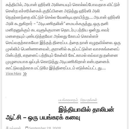
கத்தியில், அயான் ஹிர்ஸி அலியையும் கொல்லப்போவதாக விட்டுச்
சென்ற எச்சரிக்கைக் குறிப்பினை அடுத்து ஹிர்ஸி அலி
நெதர்லாந்தை விட்டுச் செல்ல வேண்டியதாயிற்று…. அயான் ஹிர்ஸி
அலி கூறுகிறார் – “அடிபணிதலின்” மையக்கருத்து, ஒரு தனி
மனிதனுக்கும் கடவுளுக்குமான தொடர்பு பற்றிய ஒன்று. எவர்
மனதையும் புண்படுத்தவோ அல்லது கோபம் கொள்ளச்
செய்வதற்காகவோ இந்தத் திரைப்படத்தை நான் எழுதவில்லை. ஒரு
முஸ்லிம் பெண்ணானவள், குரானில் கூறப்பட்டுள்ள வாசகங்களைப்
பின்பற்றி, எதனைப் பற்றியும் கேள்வி கேட்காமல் எவ்வாறு தன்னை
முழுமையாக ஒப்புக் கொடுத்து அடிபணிகிறாள் என்பதனைக்
காட்டுவதற்காக மட்டுமே இத்திரைப்படம் எடுக்கப்பட்டது….
அடிபணிதல்
View More
பயங்கரவாதம்
பிறமதங்கள்
இந்தியாவில் தாலிபன்
ஆட்சி – ஒரு பயங்கரக் கனவு
நல்லான்
September 28, 2009