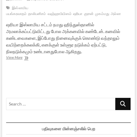
இஸ்லாமிய
பயங்கரவாதம்
தாலிபனிசம்
வஹ்ஹாபியிஸம்
ஷரியா
குரான்
முகம்மது
அல்லா
ஷரியா இஸ்லாமிய சட்டம் நமது ஹிந்துஸ்தானில்
அமலாக்கப்பட்டுவிட்டது போல அக்கனவில் கண்டேன். கனவில்
கண்டவைகளை, இப்போது நினைவுக்குக் கொண்டு வந்தாலும்
வயிற்றைக்கலக்கி, எனக்குள் உள்ளூர நடுக்கம் ஏற்பட்டு,
நிலநடுக்கமும் உண்டானதுபோல ஆகிறது.
இந்தியாவில்
View More
தாலிபன்
ஆட்சி
–
ஒரு
பயங்கரக்
கனவு
Search
…
பதிவுகளை மின்னஞ்சலில் பெற