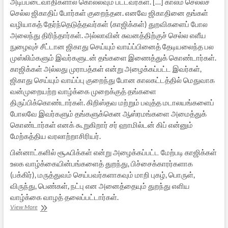
அடிப்படைவாதிகளால் கொல்லவும் பட்டவர்கள். […] காலம் செல்லச்
செல்ல ஜிகாதிப் போர்கள் குறைந்தன. எனவே ஜிகாதினை தங்கள்
வழியாகத் தேர்ந்தெடுத்தவர்கள் (காஜிக்கள்) துறவிகளைப் போல
அலைந்து திரிந்தார்கள். அல்லாவின் சுவனத்திற்குச் செல்ல எளீய
நுழைவுச் சீட்டான ஜிகாது செய்யும் வாய்ப்பினைத் தேடியலைந்த பல
முஸ்லிம்களும் இவர்களுடன் தங்களை இணைத்துக் கொண்டார்கள்.
காஜிக்கள் அல்லது முராபத்கள் என்று அழைக்கப்பட்ட இவர்கள்,
ஜிகாது செய்யும் வாய்ப்பு குறைந்து போன காலகட்டத்தில் மெதுவாக
வன்முறையற்ற வாழ்க்கை முறைக்குத் தங்களை
திருப்பிக்கொண்டார்கள். கிறிஸ்தவ மற்றும் பவுத்த மடாலயங்களைப்
போலவே இவர்களும் தங்களுக்கென ஆஸ்ரமங்களை அமைத்துக்
கொண்டார்கள் எனக் கூறுகிறார் சர் ஹாமில்டன் கிப் என்னும்
மேற்கத்திய வரலாற்றாசிரியர்.
பின்னாட்களில் சூஃபிக்கள் என்று அழைக்கப்பட்ட மேற்படி காஜிக்கள்
உலக வாழ்க்கையின்பங்களைத் துறந்து, பிச்சைக்காரர்களாக
(பக்கிர்), மருத்துவம் செய்பவர்களாகவும் மாறி புகழ், பொருள்,
விருந்து, பெண்கள், நட்பு என அனைத்தையும் துறந்து எளிய
வாழ்க்கை வாழத் தலைப்பட்டார்கள்.
வன்முறையே
View More
வரலாறாய்…
–