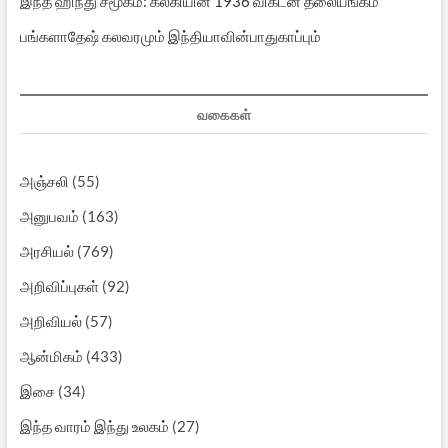
இந்த ஹிந்து சமூகம்: கல்கியின் 1936 விகடன் தலையங்கம்
பங்களாதேஷ் கலவரமும் இந்தியாவின்பாதுகாப்பும்
வகைகள்
அஞ்சலி
(55)
அனுபவம்
(163)
அரசியல்
(769)
அறிவிப்புகள்
(92)
அறிவியல்
(57)
ஆன்மிகம்
(433)
இசை
(34)
இந்த வாரம் இந்து உலகம்
(27)