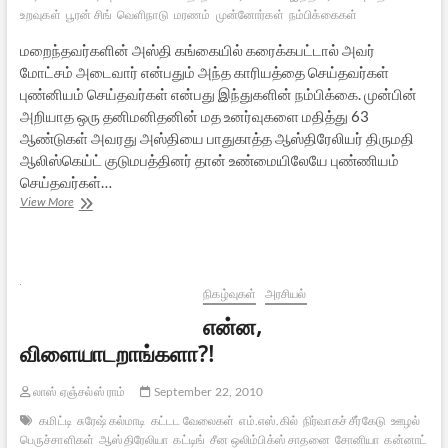
உறவுகள்
பூரன் சிங்
வெளிநாடு
மரணம்
முன்னோர்கள்
நம்பிக்கைகள்
மறைந்தவர்களின் அஸ்தி கங்கையில் கரைக்கபட்டால் அவர்
மோட்சம் அடைவார் என்பதும் அந்த காரியத்தை செய்தவர்கள்
புண்னியம் செய்தவர்கள் என்பது இந்துகளின் நம்பிக்கை. முன்பின்
அறியாத ஒரு தனிமனிதனின் மத உனர்வுகளை மதித்து 63
ஆண்டுகள் அவரது அஸ்தியை பாதுகாத்த ஆஸ்திரேலியர் திருமதி
ஆலிஸ்கெய்ட் குடுமபத்தினர் தான் உண்மையிலேயே புண்ணியம்
செய்தவர்கள்…
ஆஸ்திரேலியாவிலிலிருந்து
View More
வந்த
அஸ்தி
நிகழ்வுகள்
அரசியல்
என்ன,
விளையாடறாங்களா?!
லாஸ் ஏஞ்சல்ஸ் ராம்
September 22, 2010
கமிட்டி
சுரேஷ் கல்மாடி
கட்டட வேலைகள்
எம்.எஸ்.கில்
நிர்வாகச் சீர்கேடு
ஊழல்
பெருச்சாளிகள்
ஆஸ்திரேலியா
கட்டிங்
சீன ஒலிம்பிக்ஸ் சாதனை
சோனியா
கன்னாட்