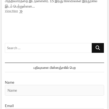
அத்திவாரத்தை இட்டுள்ளனர். 15 இந்து கோவில்கள் இந்நூலில்
இடம் பெற்றுள்ளன…
ஆஸ்திரேலியாவில்
View More
இந்துக்
கோவில்கள்
Search
…
பதிவுகளை மின்னஞ்சலில் பெற
Name
Email