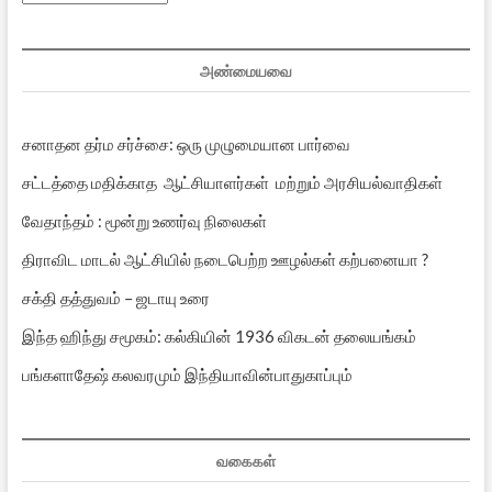
பதிவுகள்
அண்மையவை
சனாதன தர்ம சர்ச்சை: ஒரு முழுமையான பார்வை
சட்டத்தை மதிக்காத ஆட்சியாளர்கள் மற்றும் அரசியல்வாதிகள்
வேதாந்தம் : மூன்று உணர்வு நிலைகள்
திராவிட மாடல் ஆட்சியில் நடைபெற்ற ஊழல்கள் கற்பனையா ?
சக்தி தத்துவம் – ஜடாயு உரை
இந்த ஹிந்து சமூகம்: கல்கியின் 1936 விகடன் தலையங்கம்
பங்களாதேஷ் கலவரமும் இந்தியாவின்பாதுகாப்பும்
வகைகள்