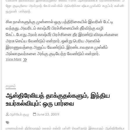
culture
தீவிரவாதம்
இனவேற்றுமை
உலகம்
ஈராக்
ஆஸ்திரேலியா
படுகொலைகள்
அரி
ஜோ
குடியுரிமை
அமர்நாத்
கே பி எஸ் கில்
அமெரிக்கா
ஷியா முஸ்லீம்
கருப்பர்
சுன்னி முஸ
ஒருவன்
பாக்தாத்
சில நாள்களுக்கு முன்னால் ஒரு பத்திரிகையில் இவரின் பேட்டி
வந்தது. அவரிடம் காஷ்மீர் பிரச்சினையின் தீர்விற்கு வழி
கேட்டபோது அவர் காஷ்மீர் பிரச்சினை தீர இரண்டு விஷயங்களை
அரசு செய்ய வேண்டும் என்றார். ஒன்று பெரிய அளவில்
இராணுவத்தை அனுப்ப வேண்டும். இரண்டாவதாக முஸ்லீம்
அல்லாதவர்களை அங்கு குடியேற்ற வேண்டும் என்றார்.
இனவாதமும்,
View More
இனப்
படுகொலைகளும்:
ஒரு
பார்வை
–
சமூகம்
2
ஆஸ்திரேலியத் தாக்குதல்களும், இந்திய
உயர்கல்வியும்: ஒரு பார்வை
ஆசிரியர் குழு
June 23, 2009
மாணவர்கள்
தீவிரவாதம்
உலகம்
கல்வி
பள்ளி
வெளிநாடு
இனவாதம்
ஆஸ்திரேலியா
ப