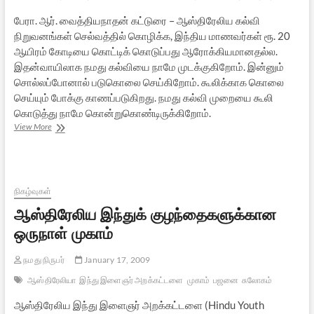
பேரா. ஆர். வைத்தியநாதன் கட்டுரை – ஆஸ்திரேலிய கல்வி
நிறுவனங்கள் செல்வத்தில் கொழிக்க, இந்திய மாணவர்கள் ரூ. 20
ஆயிரம் கோடியை கொட்டிக் கொடுப்பது ஆரோக்கியமானதல்ல.
இதன்வாயிலாக நமது கல்வியை நாமே முடக்குகிறோம். இன்னும்
சொல்லப்போனால் படுகொலை செய்கிறோம். கூலிக்காக கொலை
செய்யும் போக்கு காணப்படுகிறது. நமது கல்வி முறையை கூலி
கொடுத்து நாமே கொன்றுகொண்டிருக்கிறோம்.
ஆஸ்திரேலியத்
View More
தாக்குதல்களும்,
இந்திய
உயர்கல்வியும்:
ஒரு
பார்வை
நிகழ்வுகள்
ஆஸ்திரேலிய இந்துக் குழந்தைகளுக்கான
ஒருநாள் முகாம்
நமது நிருபர்
January 17, 2009
ஆஸ்திரேலியா
இந்து இளைஞர் அறக்கட்டளை
முகாம்
பஜனை
சுலோகம்
ஆஸ்திரேலிய இந்து இளைஞர் அறக்கட்டளை (Hindu Youth