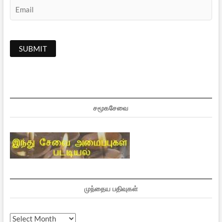
சமூகசேவை
முந்தைய பதிவுகள்
முந்தைய