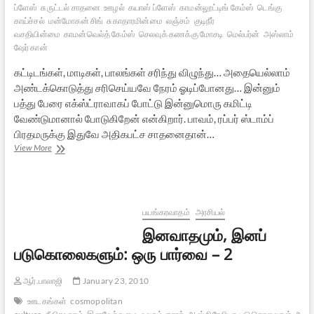
ப்ளேஸ்
சுருட்டல் சாதனை
ஊழல்
கயாஸ் ப்ளேஸ்
காமன்லூட்டிங் கேம்ஸ்
டெங்கு
காய்ச்சல்
மன்மோகன் சிங்
சுகாதாரமின்மை
லஞ்சம்
குடிநீர்
வசதியின்மை
காமன்வெல்த் கேம்ஸ்
செலவுக் கணக்கு மோசடி
மெல்பர்ன்
அஸ்லாம்
ஷேர் கான்
கட்டிடங்கள், மாடிகள், பாலங்கள் சரிந்து விழுந்து… அதையெல்லாம்
அண்டக்கொடுத்து சரிசெய்யவே நேரம் ஓடிப்போனது… இன்னும்
பத்து பேரை எக்ஸ்ட்ராவாகப் போட்டு இன்னுமொரு கமிட்டி
வேண்டுமானால் போடுகிறேன் என்கிறார். பாவம், ரப்பர் ஸ்டாம்ப்
பிரதமருக்கு இதுவே அதிகபட்ச சாதனைதான்…
என்ன,
View More
விளையாடறாங்களா?!
பயங்கரவாதம்
அரசியல்
இனவாதமும், இனப்
படுகொலைகளும்: ஒரு பார்வை – 2
ஆர்.பாலாஜி
January 23, 2010
ஊடகங்கள்
cosmopolitan