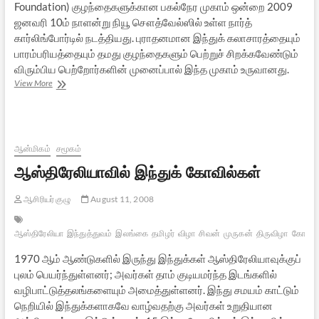
Foundation) குழந்தைகளுக்கான பகல்நேர முகாம் ஒன்றை 2009
ஜனவரி 10ம் நாளன்று நியூ சௌத்வேல்ஸில் உள்ள நார்த்
கார்லிங்போர்டில் நடத்தியது. புராதனமான இந்துக் கலாசாரத்தையும்
பாரம்பரியத்தையும் தமது குழந்தைகளும் பெற்றுச் சிறக்கவேண்டும்
விரும்பிய பெற்றோர்களின் முனைப்பால் இந்த முகாம் உருவானது.
ஆஸ்திரேலிய
View More
இந்துக்
குழந்தைகளுக்கான
ஒருநாள்
முகாம்
ஆன்மிகம்
சமூகம்
ஆஸ்திரேலியாவில் இந்துக் கோவில்கள்
ஆசிரியர் குழு
August 11, 2008
ஆஸ்திரேலியா
இந்துத்துவம்
இலங்கை
தமிழர்
விழா
சிவன்
முருகன்
திருவிழா
கோயில்
1970 ஆம் ஆண்டுகளில் இருந்து இந்துக்கள் ஆஸ்திரேலியாவுக்குப்
புலம் பெயர்ந்துள்ளனர்; அவர்கள் தாம் குடியமர்ந்த இடங்களில்
வழிபாட்டுத்தலங்களையும் அமைத்துள்ளனர். இந்து சமயம் காட்டும்
நெறியில் இந்துக்களாகவே வாழ்வதற்கு அவர்கள் உறுதியான