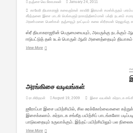
தஞ்சை வெ.கோபாலன்
January 24, 2011
காவேரி
தியாகராஜர்
கலைஞர்கள்
காவிரி
இராமன்
சமஸ்க்ருதம்
பாரம்ப
கீர்த்தனை
இசை
பாடகி
பெங்களூர் நாகரத்தினம்மாள்
பக்தி
நடனம்
சமா
அரண்மனை
பெண்கள்
தஞ்சாவூர்
நாட்டியம்
கலை
ஸ்ரீராமன்
தெலுங்கு
ஸ்ரீ தியாகராஜரின் பெருமையையும், அவருக்கு நடக்கும் 
ஈடுபட்டுத் தன் உடல் பொருள் ஆவி அனைத்தையும் தியாகம் 
குருவுக்கு
View More
கோவில்
எழுப்பிய
மாதரசி
க
இ
அரங்கிசை வடிவங்கள்
ரா.கிரிதரன்
August 19, 2009
இசை
வயலின்
கர்நாடக சங்க
ஐரோப்பா இசை பயிற்சியில், சில சுரக்கோர்வைகளை க
இசைக்கலாம். கர்நாடக சங்கீத பயிற்சிப் பாடங்களோ படிப்ப
பாடுவதையும் உருவாக்கும். இந்தப் பயிற்சியிலும் பல நில
இசைக்கூறுகள்
View More