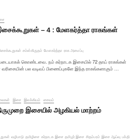
சை
சைக்கூறுகள் – 4 : மேளகர்த்தா ராகங்கள்
சைக்கூறுகள்
சம்ஸ்கிருதம்
மேளகர்த்தா
ராக அமைப்பு
்படையாகக் கொண்டவை. நம் கர்நாடக இசையில் 72 தாய் ராகங்கள்
வர வரிசையின் பல வடிவப் பிணைப்புகளே இந்த ராகங்களாகும் …
லைகள்
இசை
இலக்கியம்
சைவம்
ிருமுறை இசையில் அழகியல் மாற்றம்
றுகள்
வழிபாடு
தமிழிசை
கர்நாடக இசை
தமிழர் இசை
சிதம்பரம்
இசை ஆய்வு
பக்தி