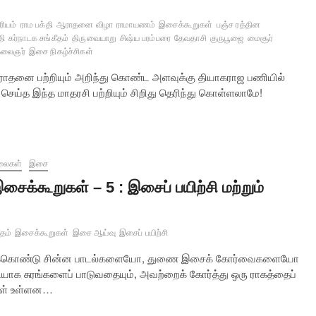
ரியம்
ராம பக்தி
ஆராதனை விழா
ராமாயணம்
இசைக்கூறுகள்
பஞ்ச ரத்தின
தி
கர்நாடக சங்கீதம்
திருவையாறு
சிஷ்ய பரம்பரை
தேவதாசி
குருபூஜை
மைசூர்
கலைஞர்
இசை நிகழ்ச்சிகள்
ஆராதனை பற்றியும் அறிந்து கொண்ட அளவுக்கு தியாகராஜ பணியில்
செய்த இந்த மாதரசி பற்றியும் சிறிது தெரிந்து கொள்ளலாமே!
லைகள்
இசை
சைக்கூறுகள் – 5 : இசைப் பயிற்சி மற்றும்
ீதம்
இசைக்கூறுகள்
இசை ஆய்வு
இசைப் பயிற்சி
ற்றுக்கொண்டு சின்ன பாடல்களையோ, துணை இசைக் கோர்வைகளையோ
டியாக சுரங்களைப் பாடுவதையும், அவற்றைக் கோர்த்து ஒரு ராகத்தைப்
ைகள் உள்ளன…