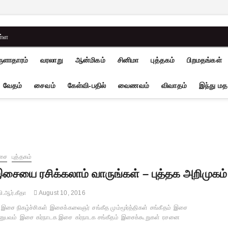
ள்ள
ுளாதாரம்
வரலாறு
ஆன்மிகம்
சினிமா
புத்தகம்
பிறமதங்கள்
வேதம்
சைவம்
கேள்வி-பதில்
வைணவம்
விவாதம்
இந்து மத
சை
புத்தகம்
சையை ரசிக்கலாம் வாருங்கள் – புத்தக அறிமுகம்
ி.ஆர்.கீதா
August 10, 2016
இசை நிகழ்ச்சிகள்
இசைக்கலைஞர்
சங்கீத மும்மூர்த்திகள்
சங்கீதம்
இசை
னுபவம்
இசை
கர்நாடக இசை
கர்நாடக சங்கீதம்
இசைக்கூறுகள்
ரசனை