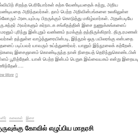
ல்வியிற் சிறந்த பெரியோர்கள் கற்க வேண்டியதைக் கற்று, அறிய
ேண்டியதை அறிந்தவர்கள். தாம் பெற்ற அறிவின்பங்களை உலகிலுள்ள
ல்லோரும் அடையும்படி பிறருக்கும் கொடுத்து மகிழ்வார்கள். அதன்படியே
ிரு.சுந்தர் அவர்களும் கர்நாடக சங்கீதத்தின் இசை நுணுக்கங்களைப்
மரனும் புரிந்து இன்புறும் வண்ணம் நமக்குத் தந்திருக்கிறார். திரு.ரமணன்
வர்கள் தந்துள்ள வாழ்த்துரையின்படி, இந்நூல் ஒரு பயிலரங்கு என்பதை
தனைப் படிப்பவர் யாவரும் உய்த்துணர்வர். யானும் இந்நூலைக் கற்றேன்.
டுகளவு இசைஞானம் கொண்டிருந்த நான் நிறையத் தெரிந்துகொண்டபின்
ள்ளம் பூரித்தேன். யான் பெற்ற இன்பம் பெறுக இவ்வையகம் என்று இறையட
ணிந்தேன்….
இசையை
ew More
ரசிக்கலாம்
வாருங்கள்
–
புத்தக
அறிமுகம்
ளிர்
கலைகள்
இசை
ுருவுக்கு கோவில் எழுப்பிய மாதரசி