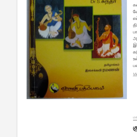
க
வ
எ
த
பா
அ
இ
க
உ
ப
Vi
மக
க