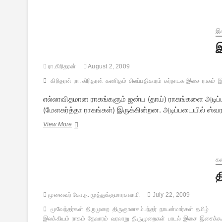
–
5
:
இசைப்
இ
பயிற்சி
இ
மற்றும்
அரங்கிசை
ரா.கிரிதரன்
August 2, 2009
வடிவங்கள்
கிரிதரன்
ரா. கிரிதரன்
கணிதம்
சிலப்பதிகாரம்
கர்நாடக இசை
ராகம்
இ
எல்லாவிதமான ராகங்களும் ஜன்ய (தாய்) ராகங்களை அடிப
(மேளகர்த்தா ராகங்கள்) இருக்கின்றன. அடிப்படையில் ஸ்
இசைக்கூறுகள்
View More
–
4
:
மேளகர்த்தா
க
ராகங்கள்
த
முனைவர் கோ.ந. முத்துக்குமாரசுவாமி
July 22, 2009
மூவேந்தர்கள்
திருமுறை
திருஞானசம்பந்தர்
நாயன்மார்கள்
தமிழ்
இலக்கியம்
ராகம்
தேவாரம்
வரலாறு
திருமுறைகள்
பாடல்
இசை
இசைக்கூ