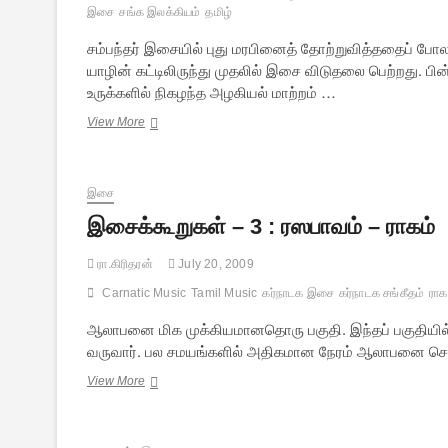
இசை
சங்க இலக்கியம்
தமிழ்
சம்பந்தர் இசையில் புது மரபினைத் தோற்றுவித்ததைப் போல
யாழின் கட்டிலிருந்து முதலில் இசை விடுதலை பெற்றது. ப
உருக்களில் நிகழந்த அழகியல் மாற்றம் …
திருமுறை
View More
இசையில்
அழகியல்
மாற்றம்
இசை
இசைக்கூறுகள் – 3 : ரஸபாவம் – ராகம்
ரா.கிரிதரன்
July 20, 2009
Carnatic Music
Tamil Music
கர்நாடக இசை
கர்நாடக சங்கீதம்
ராக
ஆலாபனை மிக முக்கியமானதொரு பகுதி. இந்தப் பகுதியில் 
வருவார். பல சமயங்களில் அதிகமான நேரம் ஆலாபனை செய்
இசைக்கூறுகள்
View More
–
3
: