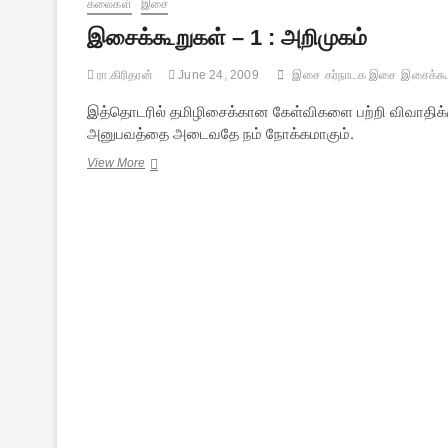
கலைகள்
இசை
ரஸபாவம்
–
இசைக்கூறுகள் – 1 : அறிமுகம்
ராகம்
ரா.கிரிதரன்
June 24, 2009
இசை
கர்நாடக இசை
இசைக்கூ
இத்தொடரில் தமிழிசைக்கான கேள்விகளை பற்றி விவாதிக்க
அனுபவத்தை அடைவதே நம் நோக்கமாகும்.
இசைக்கூறுகள்
View More
–
1
:
அறிமுகம்