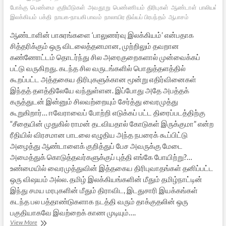
போக்கு
பெண்மை
குறியீடுகள்
அவதூறு
பெண்ணியம்
திரிபுகள்
ஆண்டாள்
பாலியல்
வ
இலக்கியம்
பக்தி
நாயக-நாயகி பாவம்
நாலாயிர திவ்யப் பிரபந்தம்
ஆபாசம்
ஆண்டாளின் பாசுரங்களை ‘பாலுணர்வு இலக்கியம்’ என்பதாக
சித்தரிக்கும் ஒரு விடலைத்தனமான, முற்றிலும் தவறான
கண்ணோட்டம் தொடர்ந்து சில அரைகுறைகளால் முன்வைக்கப்
பட்டு வருகிறது. கடந்த சில வருடங்களில் பொதுத்தளத்தில்
கூறப்பட்ட அத்தகைய திரிபுகளுக்கான மூன்று எதிர்வினைகள்
இந்தத் தளத்திலேயே வந்துள்ளன. இப்போது அதே அபத்தக்
கருத்துடன் இன்னும் சிலவற்றையும் சேர்த்து வைரமுத்து
கூறுகிறார்… ஈவேராவைப் போற்றி எடுக்கப் பட்ட திரைப்படத்திற்கு
“சீதையின் முதுகில் ராமன் தடவியதால் கோடுகள் இருக்குமா” என்ற
ரீதியில் விரசமான பாடலை எழுதிய அந்த நபரைக் கூப்பிட்டு
அழைத்து ஆண்டாளைக் குறித்துப் பேச அவருக்கு மேடை
அமைத்துக் கொடுத்தவர்களுக்குப் புத்தி எங்கே போயிற்று?…
உண்மையில் வைரமுத்துவின் இத்தகைய திரிபுவாதங்கள் தனிப்பட்ட
ஒரு விஷயம் அல்ல. தமிழ் இலக்கியங்களின் மீதும் தமிழ்நாட்டின்
இந்து சமய மரபுகளின் மீதும் திராவிட, இடதுசாரி இயக்கங்கள்
கடந்த பல பத்தாண்டுகளாக நடத்தி வரும் தாக்குதலின் ஒரு
பகுதியாகவே இவற்றைக் காண முடியும்….
ஆண்டாள்
View More