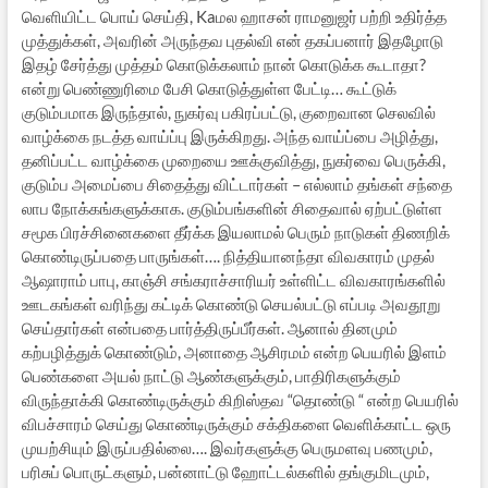
வெளியிட்ட பொய் செய்தி, Kaமல ஹாசன் ராமனுஜர் பற்றி உதிர்த்த
முத்துக்கள், அவரின் அருந்தவ புதல்வி என் தகப்பனார் இதழோடு
இதழ் சேர்த்து முத்தம் கொடுக்கலாம் நான் கொடுக்க கூடாதா?
என்று பெண்ணுரிமை பேசி கொடுத்துள்ள பேட்டி… கூட்டுக்
குடும்பமாக இருந்தால், நுகர்வு பகிரப்பட்டு, குறைவான செலவில்
வாழ்க்கை நடத்த வாய்ப்பு இருக்கிறது. அந்த வாய்ப்பை அழித்து,
தனிப்பட்ட வாழ்க்கை முறையை ஊக்குவித்து, நுகர்வை பெருக்கி,
குடும்ப அமைப்பை சிதைத்து விட்டார்கள் – எல்லாம் தங்கள் சந்தை
லாப நோக்கங்களுக்காக. குடும்பங்களின் சிதைவால் ஏற்பட்டுள்ள
சமூக பிரச்சினைகளை தீர்க்க இயலாமல் பெரும் நாடுகள் திணறிக்
கொண்டிருப்பதை பாருங்கள்…. நித்தியானந்தா விவகாரம் முதல்
ஆஷாராம் பாபு, காஞ்சி சங்கராச்சாரியர் உள்ளிட்ட விவகாரங்களில்
ஊடகங்கள் வரிந்து கட்டிக் கொண்டு செயல்பட்டு எப்படி அவதூறு
செய்தார்கள் என்பதை பார்த்திருப்பீர்கள். ஆனால் தினமும்
கற்பழித்துக் கொண்டும், அனாதை ஆசிரமம் என்ற பெயரில் இளம்
பெண்களை அயல் நாட்டு ஆண்களுக்கும், பாதிரிகளுக்கும்
விருந்தாக்கி கொண்டிருக்கும் கிறிஸ்தவ “தொண்டு “ என்ற பெயரில்
விபச்சாரம் செய்து கொண்டிருக்கும் சக்திகளை வெளிக்காட்ட ஒரு
முயற்சியும் இருப்பதில்லை…. இவர்களுக்கு பெருமளவு பணமும்,
பரிசுப் பொருட்களும், பன்னாட்டு ஹோட்டல்களில் தங்குமிடமும்,