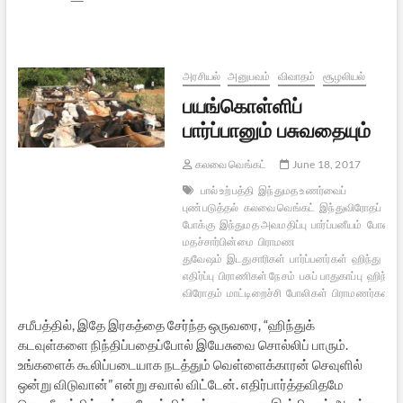
குறித்து
வைரமுத்துவின்
அவதூறுகள்
அரசியல்
அனுபவம்
விவாதம்
சூழலியல்
பயங்கொள்ளிப்
பார்ப்பானும் பசுவதையும்
கலவை வெங்கட்
June 18, 2017
பால் உற்பத்தி
இந்துமத உணர்வைப்
புண்படுத்தல்
கலவை வெங்கட்
இந்துவிரோதப்
போக்கு
இந்துமத அவமதிப்பு
பார்ப்பனீயம்
போலி
மதச்சார்பின்மை
பிராமண
துவேஷம்
இடதுசாரிகள்
பார்ப்பனர்கள்
ஹிந்து
எதிர்ப்பு
பிராணிகள் நேசம்
பசுப் பாதுகாப்பு
ஹிந்து
விரோதம்
மாட்டிறைச்சி
போலிகள்
பிராமணர்கள்
ப
சமீபத்தில், இதே இரகத்தை சேர்ந்த ஒருவரை, “ஹிந்துக்
கடவுள்களை நிந்திப்பதைப்போல் இயேசுவை சொல்லிப் பாரும்.
உங்களைக் கூலிப்படையாக நடத்தும் வெள்ளைக்காரன் செவுளில்
ஒன்று விடுவான்” என்று சவால் விட்டேன். எதிர்பார்த்தவிதமே