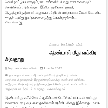
வெளிநாட்டு பயணமும், ஊடகங்களில் போதுமான கவனமும்
கொடுக்கப் படுகின்றன. இப்போது நீங்கள் ஞாநி,
அ.முத்துகிருஷ்ணன், மனுஷ்ய புத்திரன் என்ற புனைபெயர் கொண்ட
சாகுல் அமீது இவர்களை எடுத்து கொள்ளுங்கள்….
முற்போக்கு
View More
முகமூடி
+
இந்து
வெறுப்பு
=
விவாதம்
இலக்கியம்
கல்வி
மதமாற்ற
ஆண்டாள் மீது வக்கிர
வியாபாரம்
அவதூறு
பேரா. என்.சுப்பிரமணியம்
June 26, 2012
நாயக-நாயகி பாவம்
ஆபாசம்
நாச்சியார் திருமொழி
வக்கிர
மனநிலை
சிறுகதைகள்
இந்துவிரோதப் போக்கு
ஆண்டாள்
மார்க்சிய
ஊடுருவல்
பெரியாழ்வார்
முற்போக்கு இலக்கியம்
நாயகி பாவம்
பாலியல்
பிறழ்வுகள்
பாடத்திட்டம்
அவதூறு
பல்கலைக்கழகம்
ஆண்டாள் துளசிச்செடி அருகில் கண்டெடுக்கப் பட்டவள் என்பது
வைணவ மரபு. அவளை தாசிமகள் ஆக்கியுள்ளது இக்கதை… உலக
அரங்கில் தமிழின் பெருமிதங்களாக கருதவல்ல உயர் சிகரப்