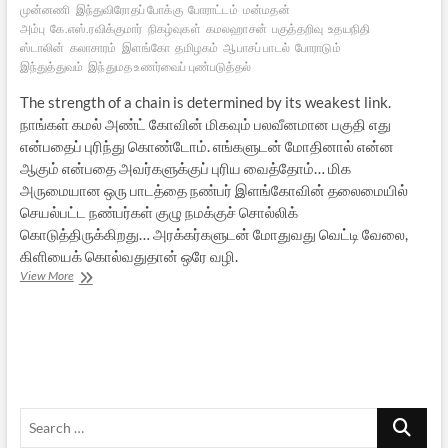
முன்னணி
இந்துவிரோதப் போக்கு
போராட்டம்
மன்மதன்
அம்பு
கே.எஸ்.ரவிக்குமார்
நிகழ்வுகள்
கமலஹாசன்
பகுத்தறிவு
உதயநிதி
ஸ்டாலின்
கலாசாரம்
இளங்கோ
தமிழகம்
ஆபாசப் பாடல்
போராடும்
இந்துத்துவம்
இந்துமத உணர்வைப் புண்படுத்தல்
The strength of a chain is determined by its weakest link.
நாங்கள் கமல் அண்ட் கோவின் மிகவும் பலவீனமான பகுதி எது
என்பதைப் புரிந்து கொண்டோம். எங்களுடன் மோதினால் என்ன
ஆகும் என்பதை அவர்களுக்குப் புரிய வைத்தோம்… மிக
அருமையான ஒரு பாடத்தை நண்பர் இளங்கோவின் தலைமையில்
செயல்பட்ட நண்பர்கள் குழு நமக்குச் சொல்லிக்
கொடுத்திருக்கிறது… அரக்கர்களுடன் மோதுவது வெட்டி வேலை,
கிளியைக் கொல்வதுதான் ஒரே வழி.
மன்மதன்
View More
அம்பு
படப்பாடல்
விவகாரம்
[செய்திஊடகங்கள்
சொல்லாத
சேதி]
Search
…