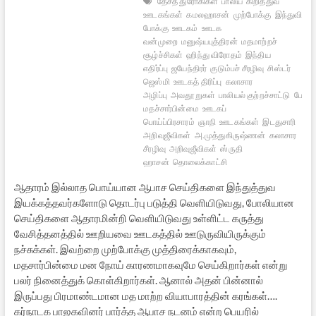
தேசத் துரோகிகள்
பாலிய
கிறித்துவ
ஊடகங்கள்
கமலஹாசன்
முற்போக்கு
இந்துவிரோத
போக்கு
ஊடகம்
ஊடக
வன்முறை
மனுஷ்யபுத்திரன்
மதமாற்றச்
சூழ்ச்சிகள்
ஹிந்து விரோதம்
இந்திய
எதிர்ப்பு
ஜயேந்திரர்
குடும்பச் சீரழிவு
சிஸ்டர்
ஜெஸ்மி
ஊடகத் திரிப்பு
கலாசார
அழிப்பு
அவதூறுகள்
பாலியல் குற்றச்சாட்டு
போலி
மதச்சார்பின்மை
ஊடகப்
பொய்ப்பிரசாரம்
ஞாநி
ஊடகங்கள்
இடதுசாரி
அறிவுஜீவிகள்
அ.முத்துகிருஷ்ணன்
கலாசார
சீரழிவு
அறிவுஜீவிகள்
ஸ்ருதி
ஹாசன்
தொலைக்காட்சி
ஆதாரம் இல்லாத பொய்யான ஆபாச செய்திகளை இந்துத்துவ
இயக்கத்தவர்களோடு தொடர்பு படுத்தி வெளியிடுவது, போலியான
செய்திகளை ஆதாரமின்றி வெளியிடுவது உள்ளிட்ட கருத்து
வேசித்தனத்தில் ஊறியவை ஊடகத்தில் ஊடுருவியிருக்கும்
நச்சுக்கள். இவற்றை முற்போக்கு முத்திரைக்காகவும்,
மதசார்பின்மை மன நோய் காரணமாகவுமே செய்கிறார்கள் என்று
பலர் நினைத்துக் கொள்கிறார்கள். ஆனால் அதன் பின்னால்
இருப்பது பிரமாண்டமான மத மாற்ற வியாபாரத்தின் கரங்கள்….
கர்நாடக பாஜகவினர் பார்த்த ஆபாச நடனம் என்ற பெயரில்