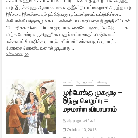
கௌபீனத்தில் கக்கா போய்விட்டார்… பசுவதை இன்றி பால் அருந்த
வழி இருக்கிறது. ஆனால், பசுவதை இன்றி மாட்டிறைச்சி அருந்த வழி
இல்லை. இரண்டையும் ஒப்பிடுவது முட்டாள்தனம் மட்டுமில்லை.
அயோக்கியத்தனமும் கூட. பசுக்கள் பால் கறப்பதை நிறுத்திவிட்டால்
“போஷிக்க விவசாயியால் முடியாது. எனவே சந்தையில் அடிமாடாக
விற்க வேண்டி வருகிறது” என்பதும் கள்ளவாதம். பிஷ்ணோய்
மக்களால் போஷிக்க முடியுமெனில் மற்றவர்களாலும் முடியும்.
பேராசை கொண்டவனால் முடியாது…
பயங்கொள்ளிப்
View More
பார்ப்பானும்
பசுவதையும்
சமூகம்
பிறமதங்கள்
விவாதம்
முற்போக்கு முகமூடி +
இந்து வெறுப்பு =
மதமாற்ற வியாபாரம்
வீர. ராஜமாணிக்கம்
October 10, 2013