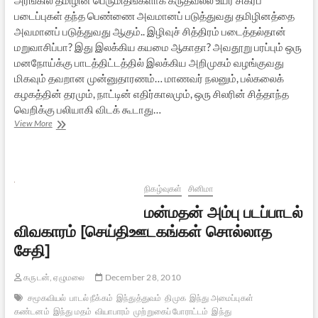
படைப்புகள் தந்த பெண்ணை அவமானப் படுத்துவது தமிழினத்தை
அவமானப் படுத்துவது ஆகும்.. இழிவுச் சித்திரம் படைத்தல்தான்
மறுவாசிப்பா? இது இலக்கிய கயமை ஆகாதா? அவதூறு பரப்பும் ஒரு
மனநோய்க்கு பாடத்திட்டத்தில் இலக்கிய அறிமுகம் வழங்குவது
மிகவும் தவறான முன்னுதாரணம்… மாணவர் நலனும், பல்கலைக்
கழகத்தின் தரமும், நாட்டின் எதிர்காலமும், ஒரு சிலரின் சித்தாந்த
வெறிக்கு பலியாகி விடக் கூடாது…
ஆண்டாள்
View More
மீது
வக்கிர
அவதூறு
நிகழ்வுகள்
சினிமா
மன்மதன் அம்பு படப்பாடல்
விவகாரம் [செய்திஊடகங்கள் சொல்லாத
சேதி]
கருடன், ஏழுமலை
December 28, 2010
சமூகவியல்
பாடல் நீக்கம்
இந்துத்துவம்
திமுக
இந்து அமைப்புகள்
கண்டனம்
இந்து மதம்
வியாபாரம்
முற்றுகைப் போராட்டம்
இந்து