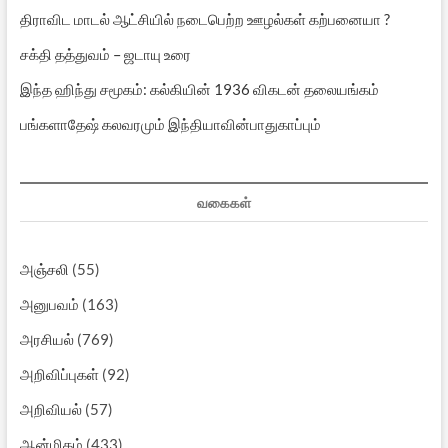
திராவிட மாடல் ஆட்சியில் நடைபெற்ற ஊழல்கள் கற்பனையா ?
சக்தி தத்துவம் – ஜடாயு உரை
இந்த ஹிந்து சமூகம்: கல்கியின் 1936 விகடன் தலையங்கம்
பங்களாதேஷ் கலவரமும் இந்தியாவின்பாதுகாப்பும்
வகைகள்
அஞ்சலி
(55)
அனுபவம்
(163)
அரசியல்
(769)
அறிவிப்புகள்
(92)
அறிவியல்
(57)
ஆன்மிகம்
(433)