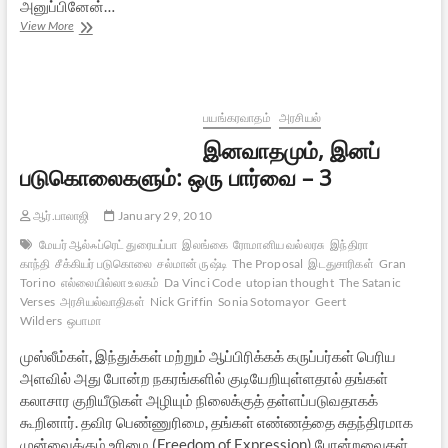
அனுப்பினேன்…
உலக
View More
சகோதரத்துவ
தினமாக
9/11
(செப்-11)
…
பயங்கரவாதம்
அரசியல்
இனவாதமும், இனப்
படுகொலைகளும்: ஒரு பார்வை – 3
ஆர்.பாலாஜி
January 29, 2010
மேயர் ஆல்ஃப்ரெட் துரையப்பா
இலங்கை
ரோமானிய வல்லரசு
இந்திரா
காந்தி
சீக்கியர் படுகொலை
சல்மான் ருஷ்டி
The Proposal
இடதுசாரிகள்
Gran
Torino
எல்லையில்லா உலகம்
Da Vinci Code
utopian thought
The Satanic
Verses
அரசியல்வாதிகள்
Nick Griffin
Sonia Sotomayor
Geert
Wilders
ஒபாமா
முஸ்லீம்கள், இந்துக்கள் மற்றும் ஆப்பிரிக்கக் கருப்பர்கள் பெரிய
அளவில் அது போன்ற நகரங்களில் குடியேறியுள்ளதால் தங்கள்
கலாசார குறியீடுகள் அழியும் நிலைக்குத் தள்ளப்படுவதாகக்
கூறினார். தவிர பெண்ணுரிமை, தங்கள் எண்ணத்தை சுதந்திரமாக
முன்வைக்கும் உரிமை (Freedom of Expression) போன்றவைகள்