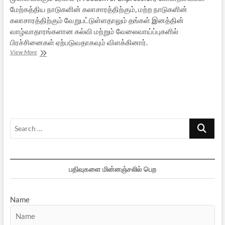
மேற்கத்திய நாடுகளின் கலாசாரத்திற்கும், மற்ற நாடுகளின்
கலாசாரத்திற்கும் வேறுபட்டுள்ளதாலும் தங்கள் இனத்தின்
வாழ்வாதாரங்களான கல்வி மற்றும் வேலைவாய்ப்புகளில்
பிரச்சினைகள் ஏற்படுவதாகவும் விளக்கினார்.
இனவாதமும்,
View More
இனப்
படுகொலைகளும்:
ஒரு
பார்வை
–
3
Search
…
பதிவுகளை மின்னஞ்சலில் பெற
Name