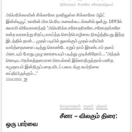
தீவிரவாதம்
சிகாகோ
சகோதரத்துவம்
அமெரிக்காவின் சிக்காகோ நகரிலுள்ள சிக்காகோ ஆர்ட்
இன்ஸ்டியூட் உலகின் மிக பெரிய கலைக்கூடங்களில் ஒன்று. 1893ல்
சுவாமி விவேகானந்தர் “அமெரிக்க சகோதரிகளே, சகோதரர்களே
என்ற வரலாற்று சிறப்பு வாய்ந்த சொற்பொழிவை நிகழ்த்தியது இந்த
இடத்தில் தான்… முதல் படியில் துவங்கும் முதல் வரியின்
வார்த்தைகளை படித்து கொண்டே ஏறும் நாம் இரண்டாம் தளம்
அடையும் போது முழு உரையையும் படித்து முடிக்கிறோம்… “அந்தக்
கொடிய அரக்கத்தனமான செயல்கள் இல்லாதிருந்தால் மனித
சமுதாயம் இன்றிருப்பதை விடப் பலமடங்கு உயர்நிலை
எய்தியிருக்கும்…”
வரலாற்று
View More
வாசகங்களை
சொல்லிய
வாசற்படிகள்
பொருளாதாரம்
சமூகம்
புத்தகம்
சீனா – விலகும் திரை:
ஒரு பார்வை