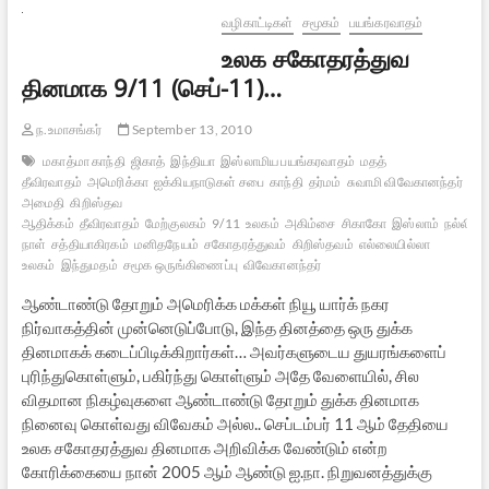
வழிகாட்டிகள்
சமூகம்
பயங்கரவாதம்
உலக சகோதரத்துவ
தினமாக 9/11 (செப்-11)…
ந.உமாசங்கர்
September 13, 2010
மகாத்மா காந்தி
ஜிகாத்
இந்தியா
இஸ்லாமிய பயங்கரவாதம்
மதத்
தீவிரவாதம்
அமெரிக்கா
ஐக்கியநாடுகள் சபை
காந்தி
தர்மம்
சுவாமி விவேகானந்தர்
உல
அமைதி
கிறிஸ்தவ
ஆதிக்கம்
தீவிரவாதம்
மேற்குலகம்
9/11
உலகம்
அகிம்சை
சிகாகோ
இஸ்லாம்
நல்லிண
நாள்
சத்தியாகிரகம்
மனிதநேயம்
சகோதரத்துவம்
கிறிஸ்தவம்
எல்லையில்லா
உலகம்
இந்துமதம்
சமூக ஒருங்கிணைப்பு
விவேகானந்தர்
ஆண்டாண்டு தோறும் அமெரிக்க மக்கள் நியூ யார்க் நகர
நிர்வாகத்தின் முன்னெடுப்போடு, இந்த தினத்தை ஒரு துக்க
தினமாகக் கடைப்பிடிக்கிறார்கள்… அவர்களுடைய துயரங்களைப்
புரிந்துகொள்ளும், பகிர்ந்து கொள்ளும் அதே வேளையில், சில
விதமான நிகழ்வுகளை ஆண்டாண்டு தோறும் துக்க தினமாக
நினைவு கொள்வது விவேகம் அல்ல.. செப்டம்பர் 11 ஆம் தேதியை
உலக சகோதரத்துவ தினமாக அறிவிக்க வேண்டும் என்ற
கோரிக்கையை நான் 2005 ஆம் ஆண்டு ஐ.நா. நிறுவனத்துக்கு