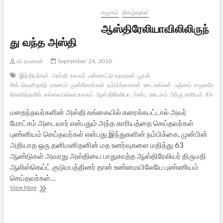
ஒரு
பார்வை
சமூகம்
நிகழ்வுகள்
ஆஸ்திரேலியாவிலிலிருந்
து வந்த அஸ்தி
வி.ரமணன்
September 24, 2010
இந்தியர்கள்
அஸ்தி
உலகம்
பன்னாட்டு உறவுகள்
பூரன்
சிங்
வெளிநாடு
மரணம்
முன்னோர்கள்
நம்பிக்கைகள்
ஊடகங்கள்
பஞ்சாப்
சமூகசேவ
கோவிந்தசிங்
எல்லையில்லா உலகம்
ஆஸ்திரேலியா
அன்பு
ஊடகம்
பித்ரு காரியம்
சீக்கியர
மறைந்தவர்களின் அஸ்தி கங்கையில் கரைக்கபட்டால் அவர்
மோட்சம் அடைவார் என்பதும் அந்த காரியத்தை செய்தவர்கள்
புண்னியம் செய்தவர்கள் என்பது இந்துகளின் நம்பிக்கை. முன்பின்
அறியாத ஒரு தனிமனிதனின் மத உனர்வுகளை மதித்து 63
ஆண்டுகள் அவரது அஸ்தியை பாதுகாத்த ஆஸ்திரேலியர் திருமதி
ஆலிஸ்கெய்ட் குடுமபத்தினர் தான் உண்மையிலேயே புண்ணியம்
செய்தவர்கள்…
ஆஸ்திரேலியாவிலிலிருந்து
View More
வந்த
அஸ்தி