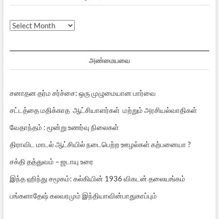
முந்தைய
பதிவுகள்
அண்மையவை
சனாதன தர்ம சர்ச்சை: ஒரு முழுமையான பார்வை
சட்டத்தை மதிக்காத ஆட்சியாளர்கள் மற்றும் அரசியல்வாதிகள்
வேதாந்தம் : மூன்று உணர்வு நிலைகள்
திராவிட மாடல் ஆட்சியில் நடைபெற்ற ஊழல்கள் கற்பனையா ?
சக்தி தத்துவம் – ஜடாயு உரை
இந்த ஹிந்து சமூகம்: கல்கியின் 1936 விகடன் தலையங்கம்
பங்களாதேஷ் கலவரமும் இந்தியாவின்பாதுகாப்பும்