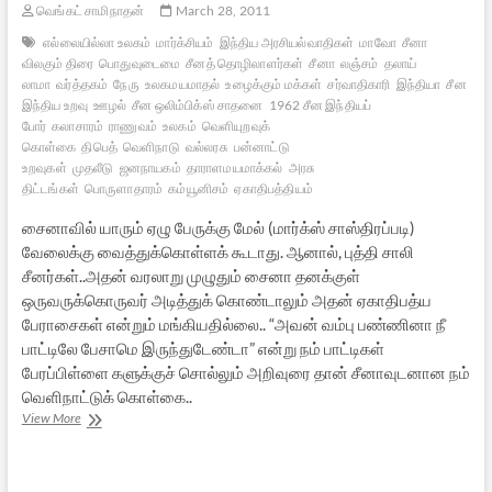
வெங்கட் சாமிநாதன்
March 28, 2011
எல்லையில்லா உலகம்
மார்க்சியம்
இந்திய அரசியல்வாதிகள்
மாவோ
சீனா
விலகும் திரை
பொதுவுடைமை
சீனத் தொழிலாளர்கள்
சீனா
லஞ்சம்
தலாய்
லாமா
வர்த்தகம்
நேரு
உலகமயமாதல்
உழைக்கும் மக்கள்
சர்வாதிகாரி
இந்தியா
சீன
இந்திய உறவு
ஊழல்
சீன ஒலிம்பிக்ஸ் சாதனை
1962 சீன இந்தியப்
போர்
கலாசாரம்
ராணுவம்
உலகம்
வெளியுறவுக்
கொள்கை
திபெத்
வெளிநாடு
வல்லரசு
பன்னாட்டு
உறவுகள்
முதலீடு
ஜனநாயகம்
தாராளமயமாக்கல்
அரசு
திட்டங்கள்
பொருளாதாரம்
கம்யூனிசம்
ஏகாதிபத்தியம்
சைனாவில் யாரும் ஏழு பேருக்கு மேல் (மார்க்ஸ் சாஸ்திரப்படி)
வேலைக்கு வைத்துக்கொள்ளக் கூடாது. ஆனால், புத்தி சாலி
சீனர்கள்..அதன் வரலாறு முழுதும் சைனா தனக்குள்
ஒருவருக்கொருவர் அடித்துக் கொண்டாலும் அதன் ஏகாதிபத்ய
பேராசைகள் என்றும் மங்கியதில்லை.. “அவன் வம்பு பண்ணினா நீ
பாட்டிலே பேசாமெ இருந்துடேண்டா” என்று நம் பாட்டிகள்
பேரப்பிள்ளை களுக்குச் சொல்லும் அறிவுரை தான் சீனாவுடனான நம்
வெளிநாட்டுக் கொள்கை..
சீனா
View More
–
விலகும்
திரை: