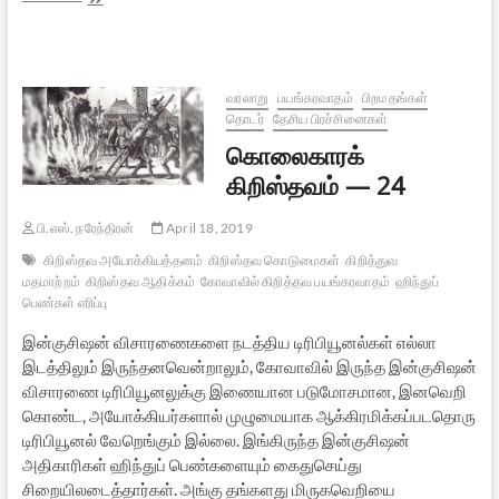
–
10
வரலாறு
பயங்கரவாதம்
பிறமதங்கள்
தொடர்
தேசிய பிரச்சினைகள்
கொலைகாரக்
கிறிஸ்தவம் — 24
பி.எஸ். நரேந்திரன்
April 18, 2019
கிறிஸ்தவ அயோக்கியத்தனம்
கிறிஸ்தவ கொடுமைகள்
கிறித்துவ
மதமாற்றம்
கிறிஸ்தவ ஆதிக்கம்
கோவாவில் கிறித்தவ பயங்கரவாதம்
ஹிந்துப்
பெண்கள் எரிப்பு
இன்குசிஷன் விசாரணைகளை நடத்திய டிரிபியூனல்கள் எல்லா
இடத்திலும் இருந்தனவென்றாலும், கோவாவில் இருந்த இன்குசிஷன்
விசாரணை டிரிபியூனலுக்கு இணையான படுமோசமான, இனவெறி
கொண்ட, அயோக்கியர்களால் முழுமையாக ஆக்கிரமிக்கப்படதொரு
டிரிபியூனல் வேறெங்கும் இல்லை. இங்கிருந்த இன்குசிஷன்
அதிகாரிகள் ஹிந்துப் பெண்களையும் கைதுசெய்து
சிறையிலடைத்தார்கள். அங்கு தங்களது மிருகவெறியை