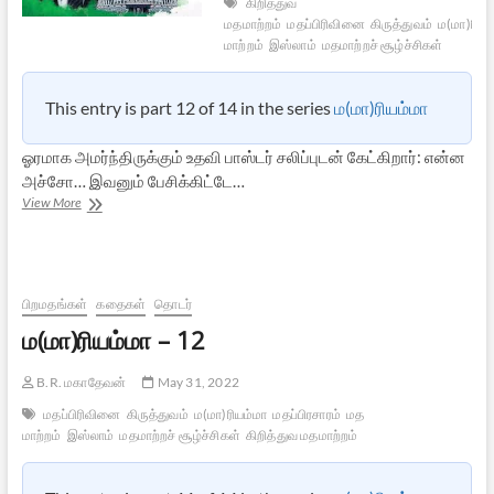
கிறித்துவ
மதமாற்றம்
மதப்பிரிவினை
கிருத்துவம்
ம(மா)ரியம
மாற்றம்
இஸ்லாம்
மதமாற்றச் சூழ்ச்சிகள்
This entry is part 12 of 14 in the series
ம(மா)ரியம்மா
ஓரமாக அமர்ந்திருக்கும் உதவி பாஸ்டர் சலிப்புடன் கேட்கிறார்: என்ன
அச்சோ… இவனும் பேசிக்கிட்டே…
ம(மா)ரியம்மா
View More
–
13
பிறமதங்கள்
கதைகள்
தொடர்
ம(மா)ரியம்மா – 12
B.R. மகாதேவன்
May 31, 2022
மதப்பிரிவினை
கிருத்துவம்
ம(மா)ரியம்மா
மதப்பிரசாரம்
மத
மாற்றம்
இஸ்லாம்
மதமாற்றச் சூழ்ச்சிகள்
கிறித்துவ மதமாற்றம்