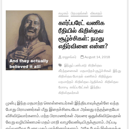
ஆக்கிரமிப்புகள்
சமூகம்
பிறமதங்கள்
விவாதம்
கார்ப்பரேட் வணிக
ரீதியில் கிறிஸ்தவ
சூழ்ச்சிகள்: நமது
எதிர்வினை என்ன?
ராஜசங்கர்
August 14, 2018
இந்துப் பண்பாடு
கிறிஸ்தவ
கீர்த்தனைகள்
மதமாற்றச் சூழ்ச்சிகள்
இந்து
கிறிஸ்தவ மோதல்
வணிகம்
கிறித்துவ
மதமாற்றம்
கிறிஸ்தவ ஆதிக்கம்
கிறிஸ்தவ
மோசடி
கார்ப்பரேட்கள்
இந்திய
கிறிஸ்தவர்கள்
முன்பு இந்த மதமாற்ற கொள்ளையர்கள் இந்தியாவுக்குள்ளே வந்த
போது பிராமணர்கள் மீது இறைச்சியையோ அல்லது ரத்தத்தையோ
வீசிவிடுவார்களாம். மற்ற பிராமணர்கள் அவரை ஒதுக்கிவிடுவதால்
வேறு வழியில்லாமல் மதம் மாறி வாழவேண்டியிருக்குமாம். அப்படி
எவ்வளவோ பேரை மதம் மாற்றினார்களாம். அதே போல் இன்றைக்கு