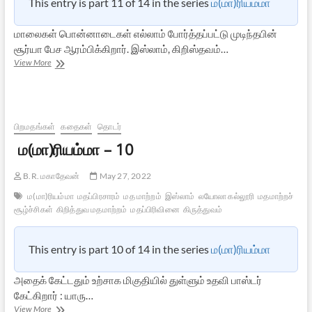
This entry is part 11 of 14 in the series
ம(மா)ரியம்மா
மாலைகள் பொன்னாடைகள் எல்லாம் போர்த்தப்பட்டு முடிந்தபின்
சூர்யா பேச ஆரம்பிக்கிறார். இஸ்லாம், கிறிஸ்தவம்…
ம(மா)ரியம்மா
View More
–
12
பிறமதங்கள்
கதைகள்
தொடர்
ம(மா)ரியம்மா – 10
B.R. மகாதேவன்
May 27, 2022
ம(மா)ரியம்மா
மதப்பிரசாரம்
மத மாற்றம்
இஸ்லாம்
லயோலா கல்லூரி
மதமாற்றச்
சூழ்ச்சிகள்
கிறித்துவ மதமாற்றம்
மதப்பிரிவினை
கிருத்துவம்
This entry is part 10 of 14 in the series
ம(மா)ரியம்மா
அதைக் கேட்டதும் உற்சாக மிகுதியில் துள்ளும் உதவி பாஸ்டர்
கேட்கிறார் : யாரு…
ம(மா)ரியம்மா
View More