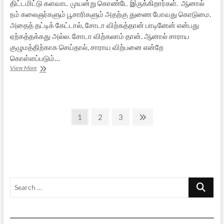
திட்டமிட்டு களவாட முயன்று கொண்டே இருக்கிறார்கள். ஆனால்
நம் கலைஞர்களும் பூசாரிகளும் அதற்கு துணை போவது கொடுமை.
அதைத் தட்டிக் கேட்டால், சோடா விற்கத்தான் பாடினேன் என்பது
ஏற்கத்தக்கது அல்ல. சோடா விற்கலாம் தான். ஆனால் சாராய
குழுமத்திற்காக செய்தால், சாராய விற்பனை என்றே
கொள்ளப்படும்…
கிறிஸ்தவத்தின்
View More
கலாசாரத்
திருட்டும்
கர்நாடக
இசைக்
Posts
கலைஞர்களும்
Page
Page
Page
Next
1
2
3
page
pagination
Search
…