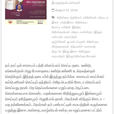
ரகுநந்தன் பாஸ்கரன்
August 12, 2018
கிறிஸ்தவ ஆதிக்கம்
கச்சேரிகள்
கர்நாடக
இசை
பக்தி இசை
கிறிஸ்தவ
மோசடி
கச்சேரி
இந்திய
கிறிஸ்தவர்கள்
கர்நாடக சங்கீதம்
இந்துப்
பண்பாடு
மதமாற்றச்
சூழ்ச்சிகள்
ஓ.எஸ்.அருண்
கிறிஸ்தவ
கீர்த்தனைகள்
நித்யாஸ்ரீ
கலாசாரத்
திருட்டு
இந்து இசை
கிறித்துவ
மதமாற்றம்
இந்து கிறிஸ்தவ மோதல்
நம் நாட்டில் சாராயம் பற்றி விளம்பரம் செய்ய தடை உண்டு,
ஏனென்றால் அது போதையை உண்டுபண்ணி உடல்நலத்தைக்
கெடுக்கும். இந்தத் தடையில் இருந்து தப்பிக்க சாராயம் காய்ச்சும்
கம்பெனிகள் செய்யும் தந்திரம் அதே பெயரில் சோடா விளம்பரம்
செய்வது தான். பிற தெய்வங்களை மறுப்பதை அடிப்படை
கொள்கையாக கொண்ட மதங்களான கிறித்துவமும் இஸ்லாமும்
செய்யும் நரித்தனமும் அதுபோல் தான். அவர்கள் விற்கும் சோடா –
மத நல்லிணக்கம். அவர்கள் நம் பண்பாட்டின் சமயத்தின் கருக்களை
மறுத்து இசை, கவிதை, வாழ்வியல் என்ற பல உறுப்புகளை மட்டும்