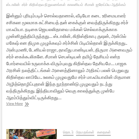
ஸ்டாலின்
சர்ச்
கிறிஸ்தவ நிறுவனங்கள்
காலனியம்
சீமான்
ஐரோப்பிய ஆதிக்கம்
இன்னும் புரியும்படிச் சொல்வதானால், வீடியோ கடை உரிமையாளர்
சசிகலா மூலமாக கட்சியைத் தன் கைக்குள் வைத்திருக்கிறது சர்ச்
மாஃபியா. நடிகை ஜெயலலிதாவை மக்கள் செல்வாக்குக்காக
முன்னிறுத்தியிருந்தது… ஸ்டாலின், கிறிஸ்திகாபு ருஷன், அன்பில்
மகேஷ் என திமுக முழுக்கவும் சர்ச்சின் பிடியில்தான் இருக்கிறது..
அன்புமணி, டேனியல் ராஜா, தாவீது பாண்டியன், திருமா அனைவரும்
சர்ச் கைக்கூலிகளே. சீமான் செபஸ்டியன் தமிழ் தேசியம் என்ற
போர்வையில் உருவாக்க விரும்புவது கிறிஸ்தவ தேசியமே… பாஜக
அரசின் நலத்திட்டங்கள் அனைத்தினாலும் அதிகப் பலன் பெறுவது
கிறிஸ்தவ லாபியே.. உலகம் முழுவதுமே சர்ச் மாஃபியாவின் மிதமான
அழித்தொழிப்புதான் இந்த நூற்றாண்டு முழுவதும் நடந்து
வந்திருக்கிறது. இந்தியாவிலும் வெகு காலத்துக்கு முன்பே
ஆரம்பித்தும்விட்டிருக்கிறது…
தமிழக
View More
அரசியல்:
சர்வம்
சர்ச்
மயம்
தொடர்
பிறமதங்கள்
கதைகள்