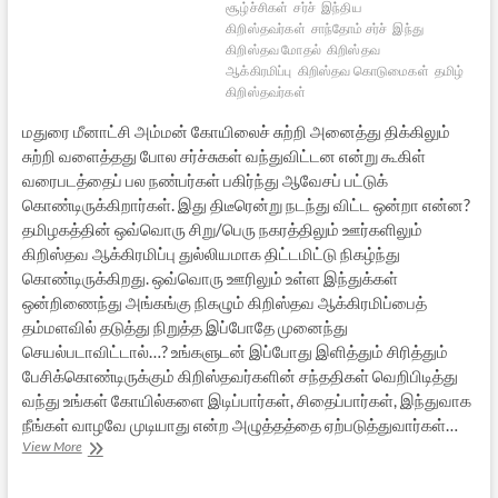
சூழ்ச்சிகள்
சர்ச்
இந்திய
கிறிஸ்தவர்கள்
சாந்தோம் சர்ச்
இந்து
கிறிஸ்தவ மோதல்
கிறிஸ்தவ
ஆக்கிரமிப்பு
கிறிஸ்தவ கொடுமைகள்
தமிழ்
கிறிஸ்தவர்கள்
மதுரை மீனாட்சி அம்மன் கோயிலைச் சுற்றி அனைத்து திக்கிலும்
சுற்றி வளைத்தது போல சர்ச்சுகள் வந்துவிட்டன என்று கூகிள்
வரைபடத்தைப் பல நண்பர்கள் பகிர்ந்து ஆவேசப் பட்டுக்
கொண்டிருக்கிறார்கள். இது திடீரென்று நடந்து விட்ட ஒன்றா என்ன?
தமிழகத்தின் ஒவ்வொரு சிறு/பெரு நகரத்திலும் ஊர்களிலும்
கிறிஸ்தவ ஆக்கிரமிப்பு துல்லியமாக திட்டமிட்டு நிகழ்ந்து
கொண்டிருக்கிறது. ஒவ்வொரு ஊரிலும் உள்ள இந்துக்கள்
ஒன்றிணைந்து அங்கங்கு நிகழும் கிறிஸ்தவ ஆக்கிரமிப்பைத்
தம்மளவில் தடுத்து நிறுத்த இப்போதே முனைந்து
செயல்படாவிட்டால்…? உங்களுடன் இப்போது இளித்தும் சிரித்தும்
பேசிக்கொண்டிருக்கும் கிறிஸ்தவர்களின் சந்ததிகள் வெறிபிடித்து
வந்து உங்கள் கோயில்களை இடிப்பார்கள், சிதைப்பார்கள், இந்துவாக
நீங்கள் வாழவே முடியாது என்ற அழுத்தத்தை ஏற்படுத்துவார்கள்…
தமிழ்நாட்டில்
View More
பெருகிவரும்
கிறிஸ்தவ