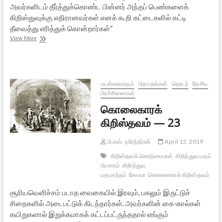
அவர்களிடம் தீர்த்துக்கொண்ட பின்னர் அந்தப் பெண்களைக்
கிறிஸ்துவுக்கு எதிரானவர்கள் எனக் கூறி கட்டைகளில் கட்டி
தீவைத்து எரித்துக் கொன்றார்கள்”
கொலைகாரக்
View More
கிறிஸ்தவம்
—
24
பயங்கரவாதம்
பிறமதங்கள்
தொடர்
தேசிய
பிரச்சினைகள்
கொலைகாரக்
கிறிஸ்தவம் — 23
பி.எஸ். நரேந்திரன்
April 15, 2019
கிறிஸ்தவக் கொடுமைகள்
கிறித்துவ மதப்
பிரசாரம்
கிறித்துவ
மதமாற்றம்
கோவா
கொலைகாரக் கிறிஸ்தவம்
சூரியவெளிச்சம் படாத வைகையில் இரவும், பகலும் இருட்டுச்
சிறைகளில் அடைபட்டுக் கிடந்தார்கள். அவர்களின் கை-கால்கள்
கயிறுகளால் இறுக்கமாகக் கட்டப்பட்ருந்ததால் எங்கும்