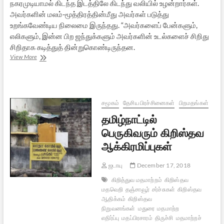
நகரமுடியாமல் கிடந்த இடத்திலே கிடந்து வலியில் உழன்றார்கள்.
அவர்களின் மலம்-மூத்திரத்தின்மீது அவர்கள் படுத்து
உறங்கவேண்டிய நிலைமை இருந்தது. “அவர்களைப் பேன்களும்,
எலிகளும், இன்ன பிற ஜந்துக்களும் அவர்களின் உடல்களைச் சிறிது
சிறிதாக கடித்துத் தின்றுகொண்டிருந்தன.
கொலைகாரக்
View More
கிறிஸ்தவம்
—
23
சமூகம்
தேசிய பிரச்சினைகள்
பிறமதங்கள்
தமிழ்நாட்டில்
பெருகிவரும் கிறிஸ்தவ
ஆக்கிரமிப்புகள்
ஜடாயு
December 17, 2018
கிறித்துவ மதமாற்றம்
கிறிஸ்தவ
மதவெறி
தஞ்சாவூர்
சர்ச்சுகள்
கிறிஸ்தவ
ஆதிக்கம்
கிறிஸ்தவ
நிறுவனங்கள்
மதுரை
மதமாற்ற
எதிர்ப்பு
மதப்பிரசாரம்
திருச்சி
மதமாற்றச்