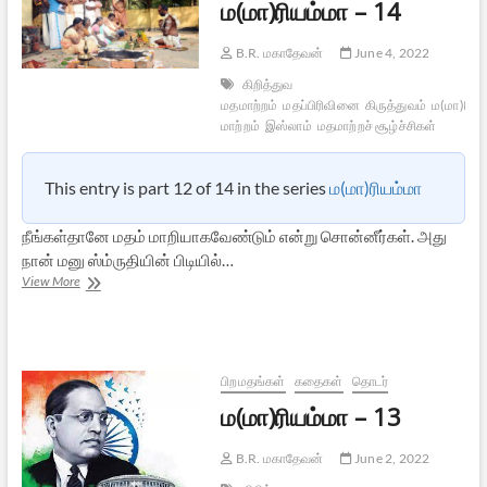
ம(மா)ரியம்மா – 14
B.R. மகாதேவன்
June 4, 2022
கிறித்துவ
மதமாற்றம்
மதப்பிரிவினை
கிருத்துவம்
ம(மா)ரியம
மாற்றம்
இஸ்லாம்
மதமாற்றச் சூழ்ச்சிகள்
This entry is part 12 of 14 in the series
ம(மா)ரியம்மா
நீங்கள்தானே மதம் மாறியாகவேண்டும் என்று சொன்னீர்கள். அது
நான் மனு ஸ்ம்ருதியின் பிடியில்…
ம(மா)ரியம்மா
View More
–
14
பிறமதங்கள்
கதைகள்
தொடர்
ம(மா)ரியம்மா – 13
B.R. மகாதேவன்
June 2, 2022