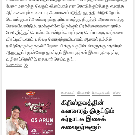
பேரை மறைத்து வெறும் விளம்பரம் என கொடுக்கும்போது ஏமாந்த
ஆட்களையும் வசைபாடி அவமானப்படுத்தி துரத்தி விடுகிறோம்.
வெளங்குமா? அவர்களுக்கு புரியவைத்து, திருத்தி, அரவணைத்து
செல்லவேண்டும். நமக்குள்ளே இருக்கும் பிரச்சினைகளை நாமே
பேசி தீர்த்துக்கொள்ளவேண்டும்… பரப்புரை செய்ய வருபவர்களை
விரட்டிவிடலாம். பதிலடி கொடுத்துவிடலாம். ஆனால் நம்மில்
நலிந்தோருக்கு உதவி? தேவையிக்கும் குடும்பங்களுக்கு உதவியும்
ஆறுதலும்? முன்னேற துடிக்கும் இளைஞர்கள் இளைஞிகளுக்கு
வழிகாட்டுதல்? இதை யார் செய்வது?…
கார்ப்பரேட்
View More
வணிக
ரீதியில்
கிறிஸ்தவ
சூழ்ச்சிகள்:
நமது
கலைகள்
விவாதம்
பிறமதங்கள்
இசை
எதிர்வினை
கிறிஸ்தவத்தின்
என்ன?
கலாசாரத் திருட்டும்
கர்நாடக இசைக்
கலைஞர்களும்