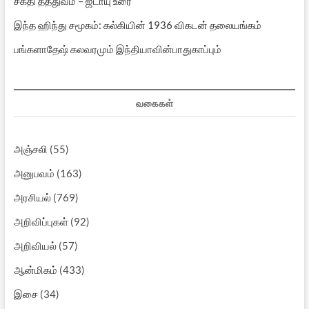
சக்தி தத்துவம் – ஜடாயு உரை
இந்த ஹிந்து சமூகம்: கல்கியின் 1936 விகடன் தலையங்கம்
பங்களாதேஷ் கலவரமும் இந்தியாவின்பாதுகாப்பும்
வகைகள்
அஞ்சலி
(55)
அனுபவம்
(163)
அரசியல்
(769)
அறிவிப்புகள்
(92)
அறிவியல்
(57)
ஆன்மிகம்
(433)
இசை
(34)