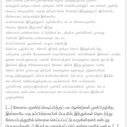
நீதிப் பாசறை
முஸ்லீம் முன்னேற்றக் கழகம்
தவ்ஹீத் ஜமாத்
மும்பை
தாக்குதல்
தமிழக மக்கள்
தமிழகம்
SIMI
கராச்சி புராஜெக்ட்
ஊடகங்கள்
குண்டு
வெடிப்பு
வெடிகுண்டு
மசூதி
தமிழக சிறை
போராடும் இந்துத்துவம்
இஸ்லாமிய
தீவிரவாதம்
தமிழகத்தில் இஸ்லாமிய
பயங்கரவாதம்
இந்துத்துவம்
ஆக்கிரமிப்பு
பாட்சா
கோவை குண்டு
வெடிப்பு
ஜிஹாத்
இழப்புகள்
இந்து
உரிமைகள்
நல்லிணக்கம்
பட்டுக்கோட்டை
வீடியோ
முஸ்லிம்கள்
முகமது
அன்சாரி
இஸ்லாமிய பயங்கரவாதம்
ஊடகப்
பொய்ப்பிரசாரம்
துயரங்கள்
பா.ஜ.க
லஷ்கர் இ
தொய்பா
புதுப்பேட்டை
கிராமம்
ஜிகாத்
தமிழக அரசும்
இந்துக்கள் மீது
வன்முறை
முஸ்லீம்
வேதனைகள்
சமூக மோதல்கள்
பாக்கிஸ்தான்
இஸ்லாம்
பாரதிய
ஜனதா
காவல் துறையும்
மதானி
கோயம்புத்தூர்
உளவுத்துறை
குரான்
ஜமாத்-இ-
இஸ்லாம்-இந்து
பிரிவினைவாதம்
கோவை
தில்லி
இந்து ஒற்றுமை
மனித
உரிமை
திம்மி
முகம்மது
குர்ஆன்
காவல்துறை
தஞ்சாவூர்
குற்றவாளிகள்
கைது
ஹிந்துத்துவம்
திம்மி அரசியல்வாதிகள்
அல் உம்மா
முகம்மதியர்
இந்திய
ஊடகங்கள்
சந்தேகத்துக்குரிய நடவடிக்கைகள்
சிமி
பயங்கரவாத
முஸ்லீம்கள்
தமிழக ஜிகாதிகள்
முஸ்லீம் பயங்கரவாதிகள்
மும்பை
ஊடக
வன்முறை
தண்டனை
பயங்கரவாதம்
ஊடகப் பொய்ப் பரப்புரை
இந்தியன்
முஜாஹூதீன்
[….] கோவை குண்டு வெடிப்பிற்குப் பல ஆண்டுகள் முன்பிருந்தே,
இஸ்லாமிய மத நம்பிக்கையின் பெயரில், இந்துக்கள் தொடர்ந்து
கோயம்புத்தூரில் கொலை செய்யப்பட்டு வருகின்றனர் என்பது
பொதுமக்களிடம் இருந்து மறைக்கப்படும் உண்மைகளில் ஒன்று. […]