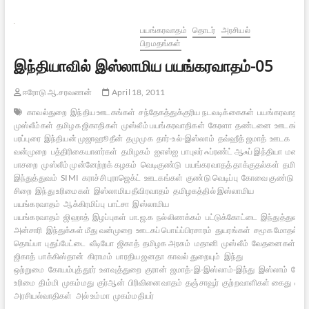
–
17
பயங்கரவாதம்
தொடர்
அரசியல்
பிறமதங்கள்
இந்தியாவில் இஸ்லாமிய பயங்கரவாதம்-05
ஈரோடு ஆ.சரவணன்
April 18, 2011
காவல்துறை
இந்திய ஊடகங்கள்
சந்தேகத்துக்குரிய நடவடிக்கைகள்
பயங்கரவாதம்
முஸ்லீம்கள்
தமிழக ஜிகாதிகள்
முஸ்லீம் பயங்கரவாதிகள்
கேரளா
தண்டனை
ஊடகப் பொ
பரப்புரை
இந்தியன் முஜாஹூதீன்
தமுமுக
தார்-உல்-இஸ்லாம்
தவ்ஹீத் ஜமாத்
ஊடக
வன்முறை
பத்திரிகையாளர்கள்
தமிழகம்
ஐஎஸ்ஐ
பாபுலர் ஃப்ரண்ட் ஆஃப் இந்தியா
மனித ந
பாசறை
முஸ்லீம் முன்னேற்றக் கழகம்
வெடிகுண்டு
பயங்கரவாதத் தாக்குதல்கள்
தமிழக 
இந்துத்துவம்
SIMI
கராச்சி புராஜெக்ட்
ஊடகங்கள்
குண்டு வெடிப்பு
கோவை குண்டு வெடிப
சிறை
இந்து உரிமைகள்
இஸ்லாமிய தீவிரவாதம்
தமிழகத்தில் இஸ்லாமிய
பயங்கரவாதம்
ஆக்கிரமிப்பு
பாட்சா
இஸ்லாமிய
பயங்கரவாதம்
ஜிஹாத்
இழப்புகள்
பா.ஜ.க
நல்லிணக்கம்
பட்டுக்கோட்டை
இந்துத்துவம்
அன்சாரி
இந்துக்கள் மீது வன்முறை
ஊடகப் பொய்ப்பிரசாரம்
துயரங்கள்
சமூக மோதல்கள
தொய்பா
புதுப்பேட்டை
வீடியோ
ஜிகாத்
தமிழக அரசும்
மதானி
முஸ்லீம்
வேதனைகள்
லவ
ஜிகாத்
பாக்கிஸ்தான்
கிராமம்
பாரதிய ஜனதா
காவல் துறையும்
இந்து
ஒற்றுமை
கோயம்புத்தூர்
உளவுத்துறை
குரான்
ஜமாத்-இ-இஸ்லாம்-இந்து
இஸ்லாம்
கோ
உரிமை
திம்மி
முகம்மது
குர்ஆன்
பிரிவினைவாதம்
தஞ்சாவூர்
குற்றவாளிகள் கைது
ஹிந
அரசியல்வாதிகள்
அல் உம்மா
முகம்மதியர்