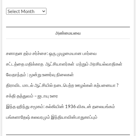
முந்தைய
பதிவுகள்
அண்மையவை
சனாதன தர்ம சர்ச்சை: ஒரு முழுமையான பார்வை
சட்டத்தை மதிக்காத ஆட்சியாளர்கள் மற்றும் அரசியல்வாதிகள்
வேதாந்தம் : மூன்று உணர்வு நிலைகள்
திராவிட மாடல் ஆட்சியில் நடைபெற்ற ஊழல்கள் கற்பனையா ?
சக்தி தத்துவம் – ஜடாயு உரை
இந்த ஹிந்து சமூகம்: கல்கியின் 1936 விகடன் தலையங்கம்
பங்களாதேஷ் கலவரமும் இந்தியாவின்பாதுகாப்பும்