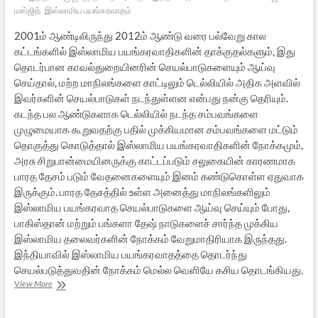
மஸ்ஜித்
இஸ்லாமிய பயங்கரவாதம்
2001ம் ஆண்டிலிருந்து 2012ம் ஆண்டு வரை பல்வேறு கால
கட்டங்களில் இஸ்லாமிய பயங்கரவாதிகளின் தாக்குதல்களும், இது
தொடர்பான காவல்துறையினரின் செயல்பாடுகளையும் ஆய்வு
செய்தால், மற்ற மாநிலங்களை காட்டிலும் டெல்லியில் அதிக அளவில்
இவர்களின் செயல்பாடுகள் நடந்துள்ளன என்பது நன்கு தெரியும்.
கடந்த பல ஆண்டுகளாக டெல்லியில் நடந்த சம்பவங்களை
முழுமையாக கூறுவதற்கு பதில் முக்கியமான சம்பவங்களை மட்டும்
தொகுத்து கொடுத்தால் இஸ்லாமிய பயங்கரவாதிகளின் நோக்கமும்,
அரசு சிறுபான்மையினருக்கு காட்டப்படும் சலுகையின் காரணமாக
பாரத தேசம் படும் வேதனைகளையும் இனம் கண்டுகொள்ள ஏதுவாக
இருக்கும். பாரத தேசத்தில் உள்ள அனைத்து மாநிலங்களிலும்
இஸ்லாமிய பயங்கரவாத செயல்பாடுகளை ஆய்வு செய்யும் போது,
பாகிஸ்தான் மற்றும் பங்களா தேஷ் நாடுகளைச் சார்ந்த முக்கிய
இஸ்லாமிய தலைவர்களின் நோக்கம் வேறுமாதிரியாக இருந்தது.
இந்தியாவில் இஸ்லாமிய பயங்கரவாதத்தை தொடர்ந்து
செயல்படுத்துவதின் நோக்கம் மெல்ல வெளியே கசிய தொடங்கியது.
இந்தியாவில்
View More
இஸ்லாமிய
பயங்கரவாதம்