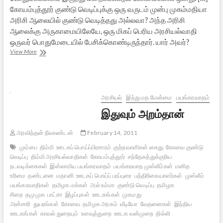
கோயம்புத்தூர் குண்டு வெடிப்புக்கு ஒரு வருடம் முன்பு முகம்மதியா
அரிசி ஆலையில் குண்டு வெடித்தது அல்லவா? அந்த அரிசி
ஆலைக்கு அருகாமையிலேயே, ஒரு மிகப் பெரிய அரசியல்வாதி
ஒருவர் பொதுமேடையில் பேசிக்கொண்டிருந்தார். யார் அவர்?
இந்தியாவில்
View More
இஸ்லாமிய
பயங்கரவாதம்
–
04
அரசியல்
இந்து மத மேன்மை
பயங்கரவாதம்
இதுவும் அறம்தான்
அரவிந்தன் நீலகண்டன்
February 14, 2011
மும்பை
திம்மி
ஊடகப் பொய்ப்பிரசாரம்
குற்றவாளிகள் கைது
கோவை குண்டு
வெடிப்பு
திம்மி அரசியல்வாதிகள்
கோயம்புத்தூர்
சந்தேகத்துக்குரிய
நடவடிக்கைகள்
இஸ்லாமிய பயங்கரவாதம்
பயங்கரவாத முஸ்லீம்கள்
மனித
உரிமை
தண்டனை
மதானி
ஊடகப் பொய்ப் பரப்புரை
பத்திரிகையாளர்கள்
முஸ்லீம்
பயங்கரவாதிகள்
தமிழக மக்கள்
அல் உம்மா
குண்டு வெடிப்பு
தமிழக
சிறை
தமுமுக
பாட்சா
இழப்புகள்
ஊடகங்கள்
முகமது
அன்சாரி
துயரங்கள்
கோவை
தமிழக அரசும்
வீடியோ
வேதனைகள்
இந்திய
ஊடகங்கள்
காவல் துறையும்
உளவுத்துறை
ஊடக வன்முறை
தில்லி