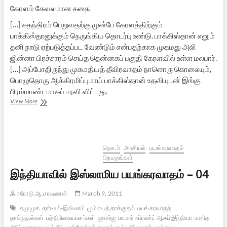
கேரளம் கேவலமான கதை
[…] சுதந்திரம் பெறுவதற்கு முன்பே கேரளத்திற்கும்
பாக்கிஸ்தானுக்கும் நெருங்கிய தொடர்பு உண்டு. பாக்கிஸ்தான் எனும்
தனி நாடு ஏற்படுத்தப்பட வேண்டும் என்பதற்காக முகமது அலி
ஜின்னா பிரச்சாரம் செய்த தென்னகப் பகுதி கேரளவில் உள்ள மலபார்.
[…] அப்போதிருந்து முகமதியத் தீவிரவாதம் நாளொரு கொலையும்,
பொழுதொரு ஆக்கிரமிப்புமாய் பாக்கிஸ்தான் உதவியுடன் இங்கு
பிரம்மாண்டமாகப் பரவி விட்டது.
இந்தியாவில்
View More
இஸ்லாமிய
பயங்கரவாதம்-05
தொடர்
அரசியல்
பயங்கரவாதம்
பிறமதங்கள்
இந்தியாவில் இஸ்லாமிய பயங்கரவாதம் – 04
ஈரோடு ஆ.சரவணன்
March 9, 2011
தமுமுக
தார்-உல்-இஸ்லாம்
மும்பைத் தாக்குதல்
பயங்கரவாதத்
தாக்குதல்கள்
பத்திரிகையாளர்கள்
ஐஎஸ்ஐ
பாபுலர் ஃப்ரண்ட் ஆஃப் இந்தியா
மனித