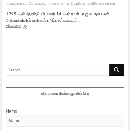
நடவடிக்கைகள்
கோயம்புத்தூர்
தண்டனை
மனித உரிமை
பத்திரிகையாளர்கள்
1998-ஆம் ஆண்டு, பிப்ரவரி 14-ஆம் நாள் பா.ஜ.க. தலைவர்
அத்வானியின் உயிரைப் பறிப்பதற்காகவும்,…
இன்று:
View More
கோவை
குண்டுவெடிப்பு
நினைவு
தினம்
Search
…
பதிவுகளை மின்னஞ்சலில் பெற
Name