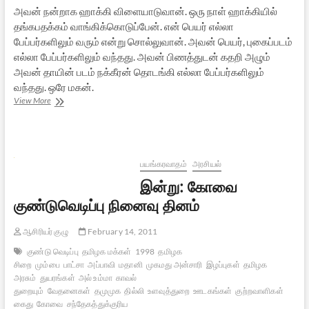
அவன் நன்றாக ஹாக்கி விளையாடுவான். ஒரு நாள் ஹாக்கியில்
தங்கபதக்கம் வாங்கிக்கொடுப்பேன். என் பெயர் எல்லா
பேப்பர்களிலும் வரும் என்று சொல்லுவான். அவன் பெயர், புகைப்படம்
எல்லா பேப்பர்களிலும் வந்தது. அவன் பிணத்துடன் கதறி அழும்
அவன் தாயின் படம் நக்கீரன் தொடங்கி எல்லா பேப்பர்களிலும்
வந்தது. ஒரே மகன்.
இதுவும்
View More
அறம்தான்
பயங்கரவாதம்
அரசியல்
இன்று: கோவை
குண்டுவெடிப்பு நினைவு தினம்
ஆசிரியர் குழு
February 14, 2011
குண்டு வெடிப்பு
தமிழக மக்கள்
1998
தமிழக
சிறை
மும்பை
பாட்சா
அப்பாவி
மதானி
முகமது அன்சாரி
இழப்புகள்
தமிழக
அரசும்
துயரங்கள்
அல் உம்மா
காவல்
துறையும்
வேதனைகள்
தமுமுக
தில்லி
உளவுத்துறை
ஊடகங்கள்
குற்றவாளிகள்
கைது
கோவை
சந்தேகத்துக்குரிய