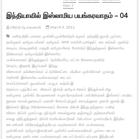
தொடர்
இந்தியாவில் இஸ்லாமிய பயங்கரவாதம் – 04
ஈரோடு ஆ.சரவணன்
March 9, 2011
மனித நீதிப் பாசறை
முஸ்லீம் முன்னேற்றக் கழகம்
தவ்ஹீத் ஜமாத்
மும்பை
தாக்குதல்
தமிழக மக்கள்
தமிழகம்
SIMI
கராச்சி புராஜெக்ட்
ஊடகங்கள்
குண்டு
வெடிப்பு
வெடிகுண்டு
மசூதி
தமிழக சிறை
போராடும் இந்துத்துவம்
இஸ்லாமிய
தீவிரவாதம்
தமிழகத்தில் இஸ்லாமிய
பயங்கரவாதம்
இந்துத்துவம்
ஆக்கிரமிப்பு
பாட்சா
கோவை குண்டு
வெடிப்பு
ஜிஹாத்
இழப்புகள்
இந்து
உரிமைகள்
நல்லிணக்கம்
பட்டுக்கோட்டை
வீடியோ
முஸ்லிம்கள்
முகமது
அன்சாரி
இஸ்லாமிய பயங்கரவாதம்
ஊடகப்
பொய்ப்பிரசாரம்
துயரங்கள்
பா.ஜ.க
லஷ்கர் இ
தொய்பா
புதுப்பேட்டை
கிராமம்
ஜிகாத்
தமிழக அரசும்
இந்துக்கள் மீது
வன்முறை
முஸ்லீம்
வேதனைகள்
சமூக மோதல்கள்
பாக்கிஸ்தான்
இஸ்லாம்
பாரதிய
ஜனதா
காவல் துறையும்
மதானி
கோயம்புத்தூர்
உளவுத்துறை
குரான்
ஜமாத்-இ-
இஸ்லாம்-இந்து
பிரிவினைவாதம்
கோவை
தில்லி
இந்து ஒற்றுமை
மனித
உரிமை
திம்மி
முகம்மது
குர்ஆன்
காவல்துறை
தஞ்சாவூர்
குற்றவாளிகள்
கைது
ஹிந்துத்துவம்
திம்மி அரசியல்வாதிகள்
அல் உம்மா
முகம்மதியர்
இந்திய
ஊடகங்கள்
சந்தேகத்துக்குரிய நடவடிக்கைகள்
சிமி
பயங்கரவாத
முஸ்லீம்கள்
தமிழக ஜிகாதிகள்
முஸ்லீம் பயங்கரவாதிகள்
மும்பை
ஊடக
வன்முறை
தண்டனை
பயங்கரவாதம்
ஊடகப் பொய்ப் பரப்புரை
இந்தியன்