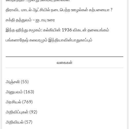
திராவிட மாடல் ஆட்சியில் நடைபெற்ற ஊழல்கள் கற்பனையா ?
சக்தி தத்துவம் – ஜடாயு உரை
இந்த ஹிந்து சமூகம்: கல்கியின் 1936 விகடன் தலையங்கம்
பங்களாதேஷ் கலவரமும் இந்தியாவின்பாதுகாப்பும்
வகைகள்
அஞ்சலி
(55)
அனுபவம்
(163)
அரசியல்
(769)
அறிவிப்புகள்
(92)
அறிவியல்
(57)