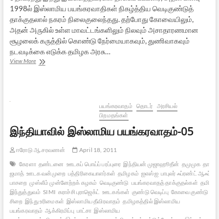
1998ல் இஸ்லாமிய பயங்கரவாதிகள் நிகழ்த்திய வெடிகுண்டுத்
தாக்குதலால் நகரம் நிலைகுலைந்தது. தற்போது கோவையிலும்,
அதன் அருகில் உள்ள மாவட்டங்களிலும் நிலவும் அசாதாரணமான
சூழலைக் கருத்தில் கொண்டு நேர்மையாகவும், துணிவாகவும்
நடவடிக்கை எடுக்க தமிழக அரசு…
நீலகிரியில்
View More
இந்து
இயக்கத்தவர்கள்
மீது
கொடூரத்
தாக்குதல்கள்
பயங்கரவாதம்
தொடர்
அரசியல்
பிறமதங்கள்
இந்தியாவில் இஸ்லாமிய பயங்கரவாதம்-05
ஈரோடு ஆ.சரவணன்
April 18, 2011
கேரளா
தண்டனை
ஊடகப் பொய்ப் பரப்புரை
இந்தியன் முஜாஹூதீன்
தமுமுக
தார்-உ
ஜமாத்
ஊடக வன்முறை
பத்திரிகையாளர்கள்
தமிழகம்
ஐஎஸ்ஐ
பாபுலர் ஃப்ரண்ட் ஆஃப் இ
பாசறை
முஸ்லீம் முன்னேற்றக் கழகம்
வெடிகுண்டு
பயங்கரவாதத் தாக்குதல்கள்
தமிழக 
இந்துத்துவம்
SIMI
கராச்சி புராஜெக்ட்
ஊடகங்கள்
குண்டு வெடிப்பு
கோவை குண்டு வெடிப
சிறை
இந்து உரிமைகள்
இஸ்லாமிய தீவிரவாதம்
தமிழகத்தில் இஸ்லாமிய
பயங்கரவாதம்
ஆக்கிரமிப்பு
பாட்சா
இஸ்லாமிய