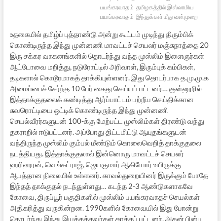
பயங்கரவாதம்
தமிழகத்தில் இஸ்லாமிய
பயங்கரவாதம்
இந்துக்கள் மீது வன்முறை
உதகையில் தமிழ்ப் புத்தாண்டு அன்று கூட்டம் முடிந்து திரும்பிக்
கொண்டிருந்த இந்து முன்னணி மாவட்டச் செயலர் மஞ்சுநாத்தை 20
இரு சக்கர வாகனங்களில் தொடர்ந்து வந்த முஸ்லிம் இளைஞர்கள்
ஆட்டோவை மறித்து, நடுரோட்டில் அரிவாள், இரும்புக் கம்பிகள்,
தடிகளால் கொடூரமாகத் தாக்கியுள்ளனர். இது தொடர்பாக த.மு.மு.க
அமைப்பைச் சேர்ந்த 10 பேர் கைது செய்யப் பட்டனர்… குன்னூரில்
இத்தாக்குதலைக் கண்டித்து ஆர்ப்பாட்டம் பற்றீய செய்திக்கான
சுவரொட்டியை ஒட்டிக் கொண்டிருந்த இந்து முன்னணி
செயல்வீரர்களுடன் 100-க்கு மேற்பட்ட முஸ்லிம்கள் திரண்டு வந்து
தகராறில் ஈடுபட்டனர். அப்போது திட்டமிட்டு ஆயுதங்களுடன்
வந்திருந்த முஸ்லிம் கும்பல் மீண்டும் கொலைவெறித் தாக்குதலை
நடத்தியது. இத்தாக்குதலால் இன்னொரு மாவட்டச் செயலர்
ஹரிஹரன், வெங்கட்ராஜ், ஜெயகுமார் ஆகியோர் உயிருக்கு
ஆபத்தான நிலையில் உள்ளனர். காவல்துறையினர் இருக்கும் போதே
இந்தத் தாக்குதல் நடந்துள்ளது… கடந்த 2-3 ஆண்டுகளாகவே
கோவை, திருப்பூர் பகுதிகளில் முஸ்லிம் பயங்கரவாதச் செயல்கள்
அதிகரித்து வருகின்றன. 1990களில் கோவையில் இது போன்று
தொடர்ந்து இந்து இயக்கத்தவர்கள் தாக்கப் பட்டனர், அதன் பின்பு