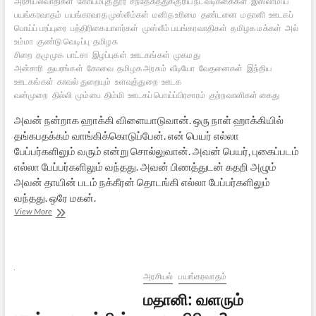
அரசியல்வாதிகள்
கோயம்புத்தூர்
சந்தேகத்துக்குரிய நடவடிக்கைகள்
இஸ்லாமிய
பயங்கரவாதம்
பயங்கரவாத முஸ்லீம்கள்
மனித உரிமை
தண்டனை
மதானி
ஊடகப்
பொய்ப் பரப்புரை
பத்திரிகையாளர்கள்
முஸ்லீம் பயங்கரவாதிகள்
தமிழக மக்கள்
அல்
உம்மா
குண்டு வெடிப்பு
தமிழக
சிறை
தமுமுக
பாட்சா
இழப்புகள்
ஊடகங்கள்
முகமது
அன்சாரி
துயரங்கள்
கோவை
தமிழக அரசும்
வீடியோ
வேதனைகள்
இந்திய
ஊடகங்கள்
காவல் துறையும்
உளவுத்துறை
ஊடக
வன்முறை
தில்லி
மும்பை
திம்மி
ஊடகப் பொய்ப்பிரசாரம்
குற்றவாளிகள் கைது
அவன் நன்றாக ஹாக்கி விளையாடுவான். ஒரு நாள் ஹாக்கியில்
தங்கபதக்கம் வாங்கிக்கொடுப்பேன். என் பெயர் எல்லா
பேப்பர்களிலும் வரும் என்று சொல்லுவான். அவன் பெயர், புகைப்படம்
எல்லா பேப்பர்களிலும் வந்தது. அவன் பிணத்துடன் கதறி அழும்
அவன் தாயின் படம் நக்கீரன் தொடங்கி எல்லா பேப்பர்களிலும்
வந்தது. ஒரே மகன்.
இதுவும்
View More
அறம்தான்
அரசியல்
பயங்கரவாதம்
மதானி: வளரும்