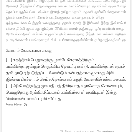
பயங்கரவாதம்
ஜிஹாத்
இழப்புகள்
பா.ஜ.க
நல்லிணக்கம்
பட்டுக்கோட்டை
இந்துத்துவம்
அன்சாரி
இந்துக்கள் மீது வன்முறை
ஊடகப் பொய்ப்பிரசாரம்
துயரங்கள்
சமூக மோதல்கள
தொய்பா
புதுப்பேட்டை
வீடியோ
ஜிகாத்
தமிழக அரசும்
மதானி
முஸ்லீம்
வேதனைகள்
லவ
ஜிகாத்
பாக்கிஸ்தான்
கிராமம்
பாரதிய ஜனதா
காவல் துறையும்
இந்து
ஒற்றுமை
கோயம்புத்தூர்
உளவுத்துறை
குரான்
ஜமாத்-இ-இஸ்லாம்-இந்து
இஸ்லாம்
கோ
உரிமை
திம்மி
முகம்மது
குர்ஆன்
பிரிவினைவாதம்
தஞ்சாவூர்
குற்றவாளிகள் கைது
ஹிந
அரசியல்வாதிகள்
அல் உம்மா
முகம்மதியர்
காவல்துறை
இந்திய ஊடகங்கள்
சந்தேகத்துக
நடவடிக்கைகள்
பயங்கரவாதம்
சிமி
பயங்கரவாத முஸ்லீம்கள்
தமிழக ஜிகாதிகள்
முஸ்ல
கேரளம் கேவலமான கதை
[…] சுதந்திரம் பெறுவதற்கு முன்பே கேரளத்திற்கும்
பாக்கிஸ்தானுக்கும் நெருங்கிய தொடர்பு உண்டு. பாக்கிஸ்தான் எனும்
தனி நாடு ஏற்படுத்தப்பட வேண்டும் என்பதற்காக முகமது அலி
ஜின்னா பிரச்சாரம் செய்த தென்னகப் பகுதி கேரளவில் உள்ள மலபார்.
[…] அப்போதிருந்து முகமதியத் தீவிரவாதம் நாளொரு கொலையும்,
பொழுதொரு ஆக்கிரமிப்புமாய் பாக்கிஸ்தான் உதவியுடன் இங்கு
பிரம்மாண்டமாகப் பரவி விட்டது.
இந்தியாவில்
View More
இஸ்லாமிய
பயங்கரவாதம்-05
அரசியல்
பயங்கரவாதம்
பிறமதங்கள்