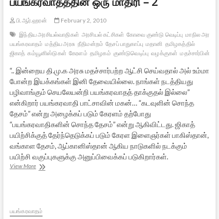
பயங்கரவாதத்தின் ஒரு மாதிரி – 2
பி.ஆர்.ஹரன்
February 2, 2010
இந்திய அரசியல்வாதிகள்
அரசியல் கட்சிகள்
கோவை குண்டு வெடிப்பு
மாநில அரசு
பயங்கரவாதம்
மத்திய அரசு
நீதிமன்றம்
தேசப் பாதுகாப்பு
மதானி
தமிழகத்தில்
ஜிகாத்
கம்யூனிஸ்டுகள்
கேரளம்
தமிழகம்
குண்டுவெடிப்பு
வழக்குகள்
மதச்சார்பின்மை
“.. இன்றைய தி.மு.க அரசு மதச்சார்பற்ற ஆட்சி செய்வதால் அல் உம்மா
போன்ற இயக்கங்கள் இனி தேவையில்லை. நாங்கள் நடத்தியது
பழிவாங்கும் செயலேயன்றி பயங்கரவாதத் தாக்குதல் இல்லை”
என்கிறார் பயங்கரவாதி பாட்சாவின் மகன்… “கடவுளின் சொந்த
தேசம்” என்று அழைக்கப் படும் கேரளம் தற்போது
“பயங்கரவாதிகளின் சொந்த தேசம்” என்று ஆகிவிட்டது. ஜிகாத்
பயிற்சிக்குத் தேர்ந்தெடுக்கப் படும் கேரள இளைஞர்கள் பாகிஸ்தான்,
வங்காள தேசம், ஆப்கானிஸ்தான் ஆகிய நாடுகளில் நடக்கும்
பயிற்சி வகுப்புகளுக்கு அனுப்பிவைக்கப் படுகிறார்கள்.
மதானி:
View More
வளரும்
பயங்கரவாதத்தின்
ஒரு
மாதிரி
–
பயங்கரவாதம்
2