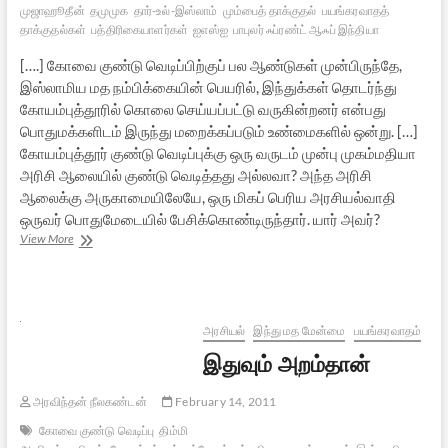
முஜாஹூதீன்
தமுமுக
தார்-உல்-இஸ்லாம்
மும்பைத் தாக்குதல்
பயங்கரவாதத்
தாக்குதல்கள்
பத்திரிகையாளர்கள்
ஐஎஸ்ஐ
பாபுலர் ஃப்ரண்ட் ஆஃப் இந்தியா
[….] கோவை குண்டு வெடிப்பிற்குப் பல ஆண்டுகள் முன்பிருந்தே,
இஸ்லாமிய மத நம்பிக்கையின் பெயரில், இந்துக்கள் தொடர்ந்து
கோயம்புத்தூரில் கொலை செய்யப்பட்டு வருகின்றனர் என்பது
பொதுமக்களிடம் இருந்து மறைக்கப்படும் உண்மைகளில் ஒன்று. […]
கோயம்புத்தூர் குண்டு வெடிப்புக்கு ஒரு வருடம் முன்பு முகம்மதியா
அரிசி ஆலையில் குண்டு வெடித்தது அல்லவா? அந்த அரிசி
ஆலைக்கு அருகாமையிலேயே, ஒரு மிகப் பெரிய அரசியல்வாதி
ஒருவர் பொதுமேடையில் பேசிக்கொண்டிருந்தார். யார் அவர்?
இந்தியாவில்
View More
இஸ்லாமிய
பயங்கரவாதம்
–
04
அரசியல்
இந்து மத மேன்மை
பயங்கரவாதம்
இதுவும் அறம்தான்
அரவிந்தன் நீலகண்டன்
February 14, 2011
கோவை குண்டு வெடிப்பு
திம்மி