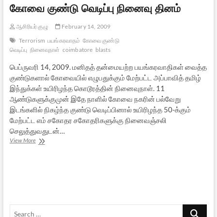
கோவை குண்டு வெடிப்பு நினைவு தினம்
ஆசிரியர் குழு
February 14, 2009
Terrorism
பயங்கரவாதம்
கோவை குண்டு
வெடிப்பு
நினைவுநாள்
coimbatore
blasts
பெப்ருவரி 14, 2009. மனிதத் தன்மையற்ற பயங்கரவாதிகள் வைத்த
குண்டுகளால் கோவையில் எழுபதுக்கும் மேற்பட்ட அப்பாவித் தமிழ்
இந்துக்கள் உயிரிழந்த கொடூரத்தின் நினைவுநாள். 11
ஆண்டுகளுக்குமுன் இதே நாளில் கோவை நகரின் பல்வேறு
இடங்களில் நிகழ்ந்த குண்டு வெடிப்பினால் உயிரிழந்த 50-க்கும்
மேற்பட்ட எம் சகோதர சகோதரிகளுக்கு நினைவஞ்சலி
செலுத்துவதுடன்…
கோவை
View More
குண்டு
வெடிப்பு
நினைவு
தினம்
Search