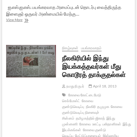
ஐ.எஸ்.ஐ.எஸ். பயங்கரவாத அமைப்புடன் தொடர்பு வைத்திருந்த
இளைஞர் ஒருவர் அண்மையில் மேற்கு…
அண்டிவரும்
View More
ஐ.எஸ்.
அபாயம்
நிகழ்வுகள்
பயங்கரவாதம்
நீலகிரியில் இந்து
இயக்கத்தவர்கள் மீது
கொடூரத் தாக்குதல்கள்
நமது நிருபர்
April 18, 2013
கோவை கோட்டைமேடு
செக்போஸ்ட்
கோவை
குண்டுவெடிப்பு
நீலகிரி
தமுமுக
கோவை
குண்டுவெடிப்பு நினைவுச்
சின்னம்
தமிழகத்தில் ஜிகாத்
இந்து
முன்னணி
கோவை
ஊட்டி
பலிதானிகள்
இந்து
இயக்கங்கள்
கோவை குண்டு
வெடிப்பு
மேட்டுப்பாளையம்
இஸ்லாமிய