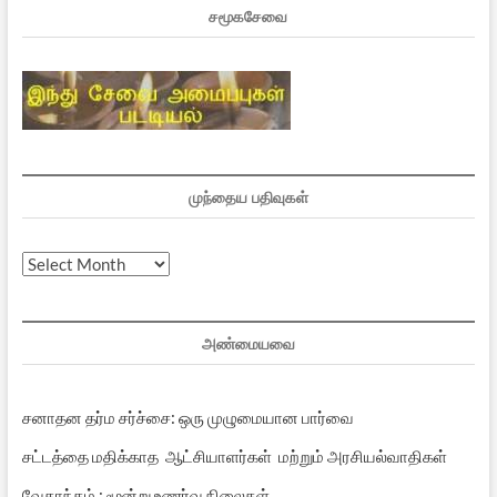
சமூகசேவை
முந்தைய பதிவுகள்
முந்தைய
பதிவுகள்
அண்மையவை
சனாதன தர்ம சர்ச்சை: ஒரு முழுமையான பார்வை
சட்டத்தை மதிக்காத ஆட்சியாளர்கள் மற்றும் அரசியல்வாதிகள்
வேதாந்தம் : மூன்று உணர்வு நிலைகள்