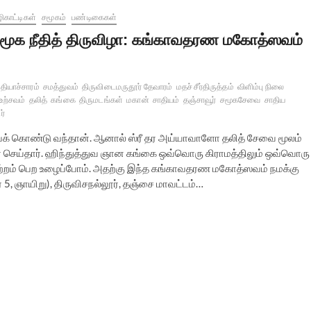
ிகாட்டிகள்
சமூகம்
பண்டிகைகள்
மூக நீதித் திருவிழா: கங்காவதரண மகோத்ஸவம்
தியாச்சாரம்
சமத்துவம்
திருவிடைமருதூர் தேவாரம்
மதச் சீர்திருத்தம்
விளிம்பு நிலை
உற்சவம்
தலித்
கங்கை
திருமடங்கள்
மகான்
சாதியம்
தஞ்சாவூர்
சமூகசேவை
சாதிய
ர்
ைக் கொண்டு வந்தான். ஆனால் ஸ்ரீ தர அய்யாவாளோ தலித் சேவை மூலம்
 செய்தார். ஹிந்துத்துவ ஞான கங்கை ஒவ்வொரு கிராமத்திலும் ஒவ்வொரு
ஏற்றம் பெற உழைப்போம். அதற்கு இந்த கங்காவதரண மகோத்ஸவம் நமக்கு
 5, ஞாயிறு), திருவிசநல்லூர், தஞ்சை மாவட்டம்…