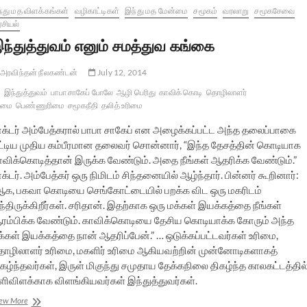
்து மத விளக்கங்கள்
வழிகாட்டிகள்
இந்து மத மேன்மை
சமூகம்
வரலாறு
சமூகசேவை
சியல்
ந்துத்துவம் எனும் சமத்துவ கங்கை
அரவிந்தன் நீலகண்டன்
July 12, 2014
இந்துத்துவம்
பாபா சாகேப் போலே
ஆழி பெரிது
காவிக் கொடி
தொழிலாளர்
ிமை
பெண்ணுரிமை
சமூகநீதி
தலித் உரிமை
ாக்டர் அம்பேத்கரால் பாபா சாகேப் என அழைக்கப்பட்ட அந்த தலைப்பாகை
ட்டிய முதிய கம்பீரமான தலைவர் சொன்னார், “இந்த தேசத்தின் கொடியாக
ாவிக்கொடித்தான் இருக்க வேண்டும். அதை நீங்கள் ஆதரிக்க வேண்டும்.”
க்டர். அம்பேத்கர் ஒரு நிமிடம் சிந்தனையில் ஆழ்ந்தார். பின்னர் கூறினார்:
ஆக, பகவா கொடியை செங்கோட்டையில் பறக்க விட ஒரு மகரிடம்
்திருக்கிறீர்கள். சரிதான். இதற்காக ஒரு மக்கள் இயக்கத்தை நீங்கள்
ரம்பிக்க வேண்டும். காவிக்கொடியை தேசிய கொடியாக்க கோரும் அந்த
க்கள் இயக்கத்தை நான் ஆதரிப்பேன்.” … ஒடுக்கப்பட்டவர்கள் உரிமை,
ொழிலாளர் உரிமை, மகளிர் உரிமை ஆகியவற்றின் முன்னோடிகளாகத்
கழ்ந்தவர்கள், இருள் மிகுந்து சமுதாய தேக்கநிலை திகழ்ந்த காலகட்டத்தில
ளிவிளக்காக விளங்கியவர்கள் இந்துத்துவர்கள்.
இந்துத்துவம்
ew More