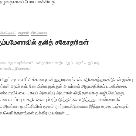
 முழுவதுமாகப் பொய்யாக்கியது….
ிகாட்டிகள்
சமூகம்
நிகழ்வுகள்
ும்பமேளாவில் தலித் சகோதரிகள்
ுதலை
சமூக அங்கீகாரம்
மனிதஉரிமை
சாதிய மறுப்பு
தோட்டி
துப்புரவு
கை
சுலப் கழிப்பறைகள்
யிலும் சமூக மீட்சிக்கான முன்னுதாரணங்கள். பதினைந்தாண்டுகள் முன்பு
வர்கள் அவர்கள். கோயில்களுக்குள் அவர்கள் அனுமதிக்கப் படவில்லை.
ன்வரவில்லை… சுலப் அமைப்பு அவர்கள் விடுதலைக்கு வழி செய்தது.
கான வாய்ப்பு வசதிகளையும் ஏற்படுத்திக் கொடுத்தது… உண்மையில்
அவர்களது மீட்சியின் மூலம் நூற்றாண்டுகளாக இந்து சமுதாயத்தைப்
த்த வெறித்தனங்கள் வக்கிர மலங்கள்….