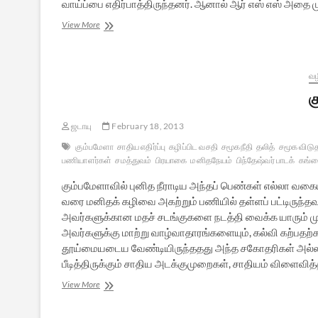
வாய்ப்பை எதிர்பாத்திருந்தனர். ஆனால் ஆர் எஸ் எஸ் அதை
ஆர்.எஸ்.எஸ்,
View More
மனு,
அம்பேத்கர்
வழ
க
ஜடாயு
February 18, 2013
கும்பமேளா
சாதிய எதிர்ப்பு
கழிப்பிட வசதி
சமூகநீதி
தலித்
சமூக விட
பணியாளர்கள்
சமத்துவம்
பிரயாகை
மனிதநேயம்
பிந்தேஷ்வர் பாடக்
கங்
கும்பமேளாவில் புனித நீராடிய அந்தப் பெண்கள் எல்லா வகை
வரை மனிதக் கழிவை அகற்றும் பணியில் தள்ளப் பட்டிருந்த
அவர்களுக்கான மதச் சடங்குகளை நடத்தி வைக்க யாரும் மு
அவர்களுக்கு மாற்று வாழ்வாதாரங்களையும், கல்வி கற்பதற்
தூய்மையடைய வேண்டியிருந்ததது அந்த சகோதரிகள் அல்ல. 
பீடித்திருக்கும் சாதிய அடக்குமுறைகள், சாதியம் விளைவி
கும்பமேளாவில்
View More
தலித்
சகோதரிகள்