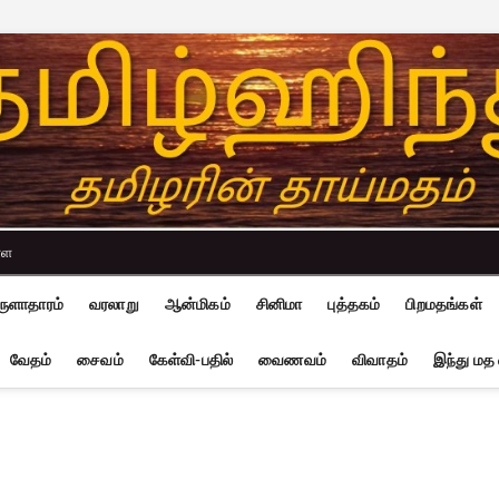
்ள
ுளாதாரம்
வரலாறு
ஆன்மிகம்
சினிமா
புத்தகம்
பிறமதங்கள்
வேதம்
சைவம்
கேள்வி-பதில்
வைணவம்
விவாதம்
இந்து மத