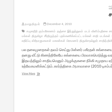
வழ
ச
நமது நிருபர்
December 4, 2010
சமூகநீதி
கும்பகோணம்
தஞ்சை
இந்துத்துவம்
மடம்
விளிம்புநிலை
சா
மக்கள்
திருவிழா
சீர்திருத்தம்
புறக்கணிக்கப்பட்ட மக்கள்
சாதி
மடங்கள்
எதிர்ப்பு
ஸ்ரீதர ஐயாவாள்
மகான்கள்
பிராமணர்
திருவிசநல்லூர்
சாதித் திமி
பல தலைமுறைகள் தவம் செய்து பின்னர் பகீரதன் கங்கைய
தனது வீட்டு கிணற்றிலேயே கங்கையை பிரவாகமெடுத்து வர
இதயத்திலும் சாதியமெனும் அழுக்குகளை நீக்கி சமுதாய 
உத்வேகமளிக்கட்டும். கார்த்திகை அமாவாசை (2010 டிசம்பர்
சமூக
View More
நீதித்
திருவிழா:
கங்காவதரண
மகோத்ஸவம்