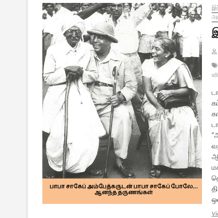
இந
அர
இ
உர
ட
க
க
டா
“
வந
ஆ
ம
த
தி
ஒ
Vi