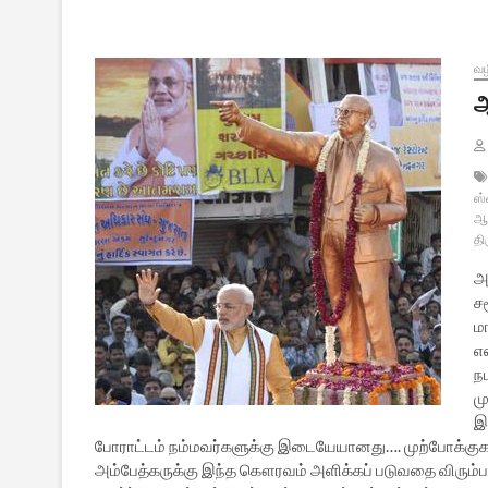
வழ
ஆ
ஸ்
ஆன
தி
அ
ச
ம
எ
ந
மு
இ
போராட்டம் நம்மவர்களுக்கு இடையேயானது…. முற்போக்குக
அம்பேத்கருக்கு இந்த கௌரவம் அளிக்கப் படுவதை விரும