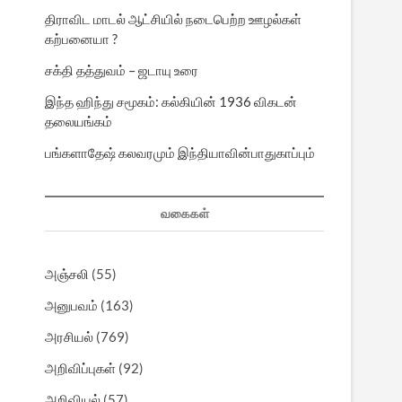
திராவிட மாடல் ஆட்சியில் நடைபெற்ற ஊழல்கள்
கற்பனையா ?
சக்தி தத்துவம் – ஜடாயு உரை
இந்த ஹிந்து சமூகம்: கல்கியின் 1936 விகடன்
தலையங்கம்
பங்களாதேஷ் கலவரமும் இந்தியாவின்பாதுகாப்பும்
வகைகள்
அஞ்சலி
(55)
அனுபவம்
(163)
அரசியல்
(769)
அறிவிப்புகள்
(92)
அறிவியல்
(57)