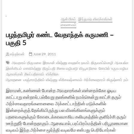
இலக்கியத்தின்
ஆற்றல்
ஆன்மிகம்
இந்து மத விளக்கங்கள்
வைணவம்
பழந்தமிழர் கண்ட வேதாந்தக் கருமணி –
பகுதி 5
கந்தர்வன்
June 29, 2011
அவதாரம்
திருமலை
இராமன்
விஷ்ணு ஸஹஸ்ர நாமம்
திருவாய்மொழி
ஆலயங்கள்
இலக்கியம்
மகாவிஷ்ணு
திருப்பதி
சிலை வழிபாடு
வியூக நிலை
கோயில்
உருவ வழிபாடு
ஆகமங்கள்
சிலப்பதிகாரம்
விக்கிரக
ஆராதனை
பாஞ்சராத்திரம்
விஷ்ணு
ஸ்ரீவைஷ்ணவம்
அர்ச்சாவதாரம்
கிருஷ்ணர்
நம்மாழ
இராமன், கண்ணன் போன்ற அவதாரங்கள் என்றைக்கோ ஓடிய
காட்டாறு என்றால், பல்வேறு தலங்களில் நமக்கென்று காட்சி தரும்
அர்ச்சாவதாரங்களானவை அக்காட்டாற்றின் மடுக்களில்
இன்றைக்குத் தேங்கியிருந்து பல விலங்கினங்களுக்கும்
பறவைகளுக்கும் கோடைக்காலமாகிய கலியுகத்தில் குளிர்ச்சி தரும்
ஊற்றுநீர் போன்றதாகும். ஆகையால், பரப்பிரம்மத்தின் பரிபூரணமான
வடிவம் இந்த அர்ச்சை மூர்த்தி வடிவமே என்பது பெரியோர்கள்