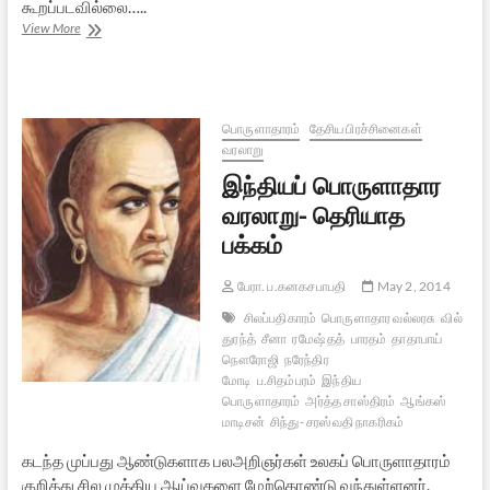
கூறப்படவில்லை…..
பாத்திரம்
View More
ஏற்றுப்
பிச்சையிடு
(மணிமேகலை
–
1)
பொருளாதாரம்
தேசிய பிரச்சினைகள்
வரலாறு
இந்தியப் பொருளாதார
வரலாறு- தெரியாத
பக்கம்
பேரா. ப.கனகசபாபதி
May 2, 2014
சிலப்பதிகாரம்
பொருளாதார வல்லரசு
வில்
துரந்த்
சீனா
ரமேஷ் தத்
பாரதம்
தாதாபாய்
நௌரோஜி
நரேந்திர
மோடி
ப.சிதம்பரம்
இந்திய
பொருளாதாரம்
அர்த்த சாஸ்திரம்
ஆங்கஸ்
மாடிசன்
சிந்து- சரஸ்வதி நாகரிகம்
கடந்த முப்பது ஆண்டுகளாக பலஅறிஞர்கள் உலகப் பொருளாதாரம்
குறித்து சில முக்கிய ஆய்வுகளை மேற்கொண்டு வந்துள்ளனர்.