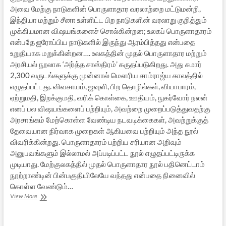
அவை மேற்கு நாடுகளின் பொருளாதார வரலாற்றை மட்டுமன்றி,
இந்தியா மற்றும் சீனா உள்ளிட்ட பிற நாடுகளின் வரலாறு குறித்தும்
முக்கியமான விஷயங்களைச் சொல்கின்றன; உலகப் பொருளாதாரம்
என்பதே ஐரோப்பிய நாடுகளில் இருந்து ஆரம்பித்தது என்பதை
உறுதியாக மறுக்கின்றன…. உலகத்தின் முதல் பொருளாதார மற்றும்
அரசியல் நூலாக ‘அர்த்த சாஸ்திரம்’ கருதப்படுகிறது. அது சுமார்
2,300 வருடங்களுக்கு முன்னால் மௌரிய சாம்ராஜ்ய காலத்தில்
எழுதப்பட்டது. விவசாயம், ஜவுளி, பிற தொழில்கள், வியாபாரம்,
ஏற்றுமதி, இறக்குமதி, வரிக் கொள்கை, ஊதியம், நுகர்வோர் நலன்
எனப் பல விஷயங்களைப் பற்றியும், அவற்றை முறைப்படுத்துவதற்கு
அரசாங்கம் மேற்கொள்ள வேண்டிய நடவடிக்கைகள், அவற்றுக்குத்
தேவையான நிர்வாக முறைகள் ஆகியவை பற்றியும் அந்த நூல்
விவரிக்கின்றது. பொருளாதாரம் பற்றிய சரியான அறிவும்
அனுபவங்களும் இல்லாமல் அப்படிப்பட்ட நூல் எழுதப்பட்டிருக்க
முடியாது. மேற்குலகத்தில் முதல் பொருளாதார நூல் பதினெட்டாம்
நூற்றாண்டின் பின்பகுதியிலேயே வந்தது என்பதை நினைவில்
கொள்ள வேண்டும்…
இந்தியப்
View More
பொருளாதார
வரலாறு-
தெரியாத