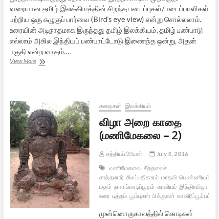
வரையான தமிழ் இலக்கியத்தின் சிறந்த படைப்புகள்/படைப்பாளிகள்
பற்றிய ஒரு கழுகுப் பார்வை (Bird’s eye view) என்று சொல்லலாம்.
உரையின் அடிநாதமாக இருந்தது தமிழ் இலக்கியம், தமிழ் பண்பாடு
எல்லாம் அகில இந்தியப் பண்பாட்டோடு இணைந்த ஒன்று, அதன்
பகுதி என்ற வாதம்….
ஜடாயு
View More
உரை:
இளங்கோ
முதல்
தாயுமானவர்
வரை
கதைகள்
இலக்கியம்
விழா அறை காதை
(மணிமேகலை – 2)
சத்தியப்பிரியன்
July 8, 2016
மணிமேகலை
சீத்தலைச்
சாத்தனார்
சிலப்பதிகாரம்
மாதவி
பெண்ணியம்
பி
மதம்
நாளங்காடிப்பூதம்
காவியம்
இந்திரவிழா
காவ
உரை
புத்தம்
பூம்புகார்
பிக்குகள்
காவிரிப்பூம்பட்டி
முன்னொருகாலத்தில் கொடிகள்