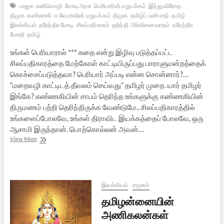
பாஜக
கனிமொழி
மோடி அரசு
பெரியாரின் மறுபக்கம்
இந்து விரோத
திமுக
கண்ணகி
ஈ.வே.ராவின் மறுபக்கம்
திமுக
தமிழ்ப் பண்பாடு
தமிழ்
இலக்கியம்
நரேந்திர மோடி
சிலப்பதிகாரம்
ஹிந்தி
பிரிவினைவாதம்
நரேந்திர
மோதி
தமிழ்
உங்கள் பெரியாரால் *** கதை என்று இழிவு படுத்தப்பட்ட
சிலப்பதிகாரத்தை மேற்கோள் காட்டியிருப்பது பாராளுமன்றத்தைக்
கொச்சைப்படுத்தவா? பெரியார் அப்படி என்ன சொன்னார்?…
“மறைவழி காட்டிடத் தீவலம் செய்வது” தமிழர் முறை. யார் தமிழர்
இங்கே? கண்ணகியின் சாபம் தெரிந்த உங்களுக்கு கண்ணகியின்
திருமணம் பற்றி தெரிந்திருக்க வேண்டுமே.. சிலப்பதிகாரத்தில்
உங்களைப்போலவே, உங்கள் திராவிட இயக்கத்தைப் போலவே, ஒரு
ஆசாமி இருந்தான். பொற்கொல்லன் அவன்…
கனிமொழி
View More
எம்.பி
அவர்களுக்கு
சில
சிலப்பதிகாரக்
கேள்விகள்
இலக்கியம்
சமூகம்
தமிழன்னையின்
அணிகலன்கள்