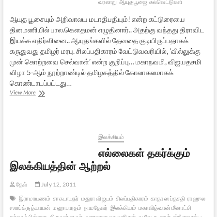
வரலாறு
ஆயுதபூஜை
கல்வெட்டுகள்
ஆயுத பூசையும் அறிவாலய மடாதிபதியும்! என்ற கட்டுரையை
தினமணியில் பால.கௌதமன் எழுதினார்.. அதற்கு வந்தது திராவிட
இயக்க எதிர்வினை.. ஆயுதங்களில் தேவதை குடியிருப்பதாகக்
கருதுவது தமிழர் மரபு. சிலப்பதிகாரம் வேட்டுவவரியில், ’வில்லுக்கு
முன் கொற்றவை செல்வாள்’ என்ற குறிப்பு… மகாநவமி, விஜயதசமி
விழா 5-ஆம் நூற்றாண்டில் தமிழகத்தில் கோலாகலமாகக்
கொண்டாடப்பட்டது…
ஆயுத
View More
பூசை
–
ஆய்வுகளும்
வக்கிரங்களும்
இலக்கியம்
எல்லைகள் தகர்க்கும்
இலக்கியத்தின் ஆற்றல்
தேவ்
July 12, 2011
இராமாயணம்
சாகடாயநர்
மதுரா விஜயம்
சிலப்பதிகாரம்
காதா ஸப்தசதி
ராஹுல
ஸாங்க்ருத்யாயன்
மஹாபாரதம்
நாமதேவர்
இலக்கியம்
மகாவித்வான் மீனாட்சி
சுந்தரம் பிள்ளை
திருவள்ளுவர்
மணவாள மாமுனிகள்
வ.வே.சு. ஐயர்
ஸ்ரீ சைதந்ய