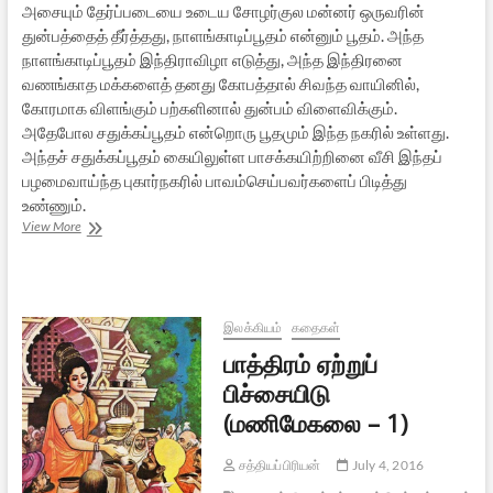
அசையும் தேர்ப்படையை உடைய சோழர்குல மன்னர் ஒருவரின்
துன்பத்தைத் தீர்த்தது, நாளங்காடிப்பூதம் என்னும் பூதம். அந்த
நாளங்காடிப்பூதம் இந்திராவிழா எடுத்து, அந்த இந்திரனை
வணங்காத மக்களைத் தனது கோபத்தால் சிவந்த வாயினில்,
கோரமாக விளங்கும் பற்களினால் துன்பம் விளைவிக்கும்.
அதேபோல சதுக்கப்பூதம் என்றொரு பூதமும் இந்த நகரில் உள்ளது.
அந்தச் சதுக்கப்பூதம் கையிலுள்ள பாசக்கயிற்றினை வீசி இந்தப்
பழமைவாய்ந்த புகார்நகரில் பாவம்செய்பவர்களைப் பிடித்து
உண்ணும்.
விழா
View More
அறை
காதை
(மணிமேகலை
–
2)
இலக்கியம்
கதைகள்
பாத்திரம் ஏற்றுப்
பிச்சையிடு
(மணிமேகலை – 1)
சத்தியப்பிரியன்
July 4, 2016