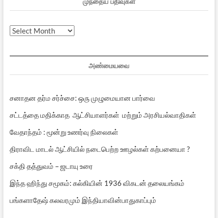
முந்தைய பதிவுகள்
முந்தைய
பதிவுகள்
அண்மையவை
சனாதன தர்ம சர்ச்சை: ஒரு முழுமையான பார்வை
சட்டத்தை மதிக்காத ஆட்சியாளர்கள் மற்றும் அரசியல்வாதிகள்
வேதாந்தம் : மூன்று உணர்வு நிலைகள்
திராவிட மாடல் ஆட்சியில் நடைபெற்ற ஊழல்கள் கற்பனையா ?
சக்தி தத்துவம் – ஜடாயு உரை
இந்த ஹிந்து சமூகம்: கல்கியின் 1936 விகடன் தலையங்கம்
பங்களாதேஷ் கலவரமும் இந்தியாவின்பாதுகாப்பும்