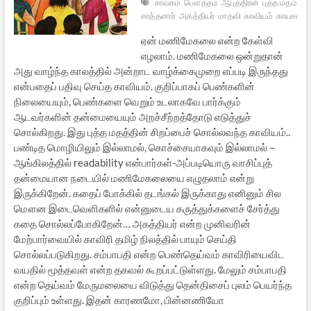
சாவகம்
பௌத்தம்
ஆபுத்திரன்
புத்த மதம்
பௌ
சாத்தனார்
அகத்தியர்
மாதவி
காவியம்
காயசண்ட
ஏன் மணிமேகலை என்ற கேள்வி
எழலாம். மணிமேகலை ஒன்றுதான்
அது வாழ்ந்த காலத்தில் அன்றாட வாழ்க்கைமுறை எப்படி இருந்தது
என்பதைப் பதிவு செய்த காவியம். குறிப்பாகப் பெண்களின்
நிலையையும், பெண்களை வெறும் உடலாகவே பார்க்கும்
ஆடவர்களின் தன்மையையும் அறச்சீற்றத்தோடு எடுத்துச்
சொல்கிறது. இது புத்த மதத்தின் சிறப்பைச் சொல்லவந்த காவியம்..
பண்டித மொழியிலும் இல்லாமல், கொச்சையாகவும் இல்லாமல் –
ஆங்கிலத்தில் readability என்பார்கள்-அப்படியொரு வாசிப்புத்
தன்மையான நடையில் மணிமேகலையை எழுதலாம் என்று
இருக்கிறேன். கதைப் போக்கில் தடங்கல் இருக்காது எனினும் சில
மௌன இடைவெளிகளில் என்னுடைய கருத்துக்களைச் சேர்த்து
கதை சொல்லப்போகிறேன்… அகத்தியர் என்ற முனிவரின்
மேற்பார்வையில் காவிரி தமிழ் நிலத்தில் பாயும் செய்தி
சொல்லப்படுகிறது. சம்பாபதி என்ற பெண்தெய்வம் காவிரியைவிட
வயதில் மூத்தவள் என்ற தகவல் கூறப்பட்டுள்ளது. மேலும் சம்பாபதி
என்ற தெய்வம் மேருமலையை விடுத்து தென்திசைப் புலம் பெயர்ந்த
குறிப்பும் உள்ளது. இதன் காரணமோ, பின்னணியோ