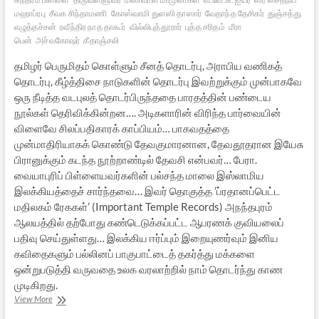
மஹாப்ரபு
சீவக சிந்தாமணி
கோஸ்வாமி துளஸி தாஸார்
வேதாந்த தேசிகர்
துஞ்சத்து
எழுத்தச்சன்
ரவீந்திர நாத தாகூர்
வில்லிபுத்தூரார்
புத்த சரிதம்
மீரா
பென்
அச்வகோஷர்
கீதாஞ்சலி
தமிழர் பெருமிதம் கொள்ளும் சீனத் தொடர்பு, அராபிய வணிகத்
தொடர்பு, கீழ்த்திசை நாடுகளின் தொடர்பு இவற்றுக்கும் முன்பாகவே
ஒரு நீடித்த வடபுலத் தொடர்பிருந்ததை பாரதத்தின் பண்டைய
நூல்கள் தெரிவிக்கின்றன…. அடிகளாரின் விரிந்த பார்வையின்
விளைவே சிலப்பதிகாரக் காப்பியம்… பாகவதத்தை
முன்மாதிரியாகக் கொண்டு தேவகுமாரனான, தேவதூதரான இயேசு
பிரானுக்கும் கடந்த நூற்றாண்டில் தேவசி என்பவர்… பேரா.
வையாபுரிப் பிள்ளையவர்களின் பல்சந்த மாலை இஸ்லாமிய
இலக்கியத்தைச் சார்ந்தவை… இவர் தொகுத்த ’ப்ரதானப்பெட்ட
மதிலகம் ரேககள்’ (Important Temple Records) அநந்தபுரம்
ஆலயத்தில் தற்போது கண்டெடுக்கப்பட்ட ஆபரணக் குவியலைப்
பதிவு செய்துள்ளது… இலக்கிய ஈர்ப்பும் இறையுணர்வும் இனிய
கவிதைகளும் பல்லினப் பாகுபாட்டைத் தகர்த்து மக்களை
ஒன்றுபடுத்தி வருவதை உலக வரலாற்றில் நாம் தொடர்ந்து காண
முடிகிறது.
எல்லைகள்
View More
தகர்க்கும்