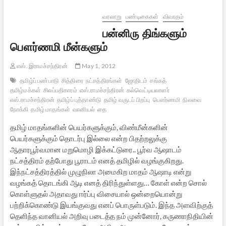
பக்கம்
வரலாறு
பண்டிகைகள்
விவாதம்
பன்னிரு திங்களும்
பௌர்ணமி மீன்களும்
எஸ். இராமச்சந்திரன்
May 1, 2012
தமிழ்ப் பண்பாடு
சித்திரை
நட்சத்திரங்கள்
ஜோதிடம்
சங்கத்
தமிழ்மக்கள்
சிலப்பதிகாரம்
எஸ்.ராமச்சந்திரன்
கல்வெட்டியலாளர்
எஸ்.ராமச்சந்திரன்
தமிழ்ப் புத்தாண்டு
தமிழ் வருடப் பிறப்பு
பௌர்ணமி
நிலவை
நோக்கி
தமிழ் மாதங்கள்
வானியல்
தை
தமிழ் மாதங்களின் பெயர்களுக்கும், விண்மீன்களின்
பெயர்களுக்கும் தொடர்பு இல்லை என்ற பிதற்றலுக்கு
ஆதாரபூர்வமான மறுமொழி இக்கட்டுரை.. பூர்வ ஆஷாடம்
நட்சத்திரம் தற்போது பூராடம் எனத் தமிழில் வழங்குகிறது.
இந்நட்சத்திரத்தில் முழுநிலா அமைகிற மாதம் ஆஷாடி என்று
வழங்கத் தொடங்கி ஆடி எனத் திரிந்துள்ளது… கோள் என்ற சொல்
கொள்ளுதல் அதாவது ஈர்ப்பு விசையால் ஒன்றையொன்று
பற்றிக்கொண்டு இயங்குவது எனப் பொருள்படும். இந்த அளவிற்குத்
தெளிந்த வானியல் அறிவு படைத்த நம் முன்னோர், கருணாநிதியின்