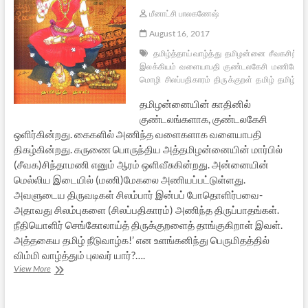
மீனாட்சி பாலகணேஷ்
August 16, 2017
தமிழ்த்தாய் வாழ்த்து
தமிழன்னை
சீவகசிந்த
இலக்கியம்
வளையாபதி
குண்டலகேசி
மணிமேக
மொழி
சிலப்பதிகாரம்
திருக்குறள்
தமிழ்
தமிழ்த்த
தமிழன்னையின் காதினில்
குண்டலங்களாக, குண்டலகேசி
ஒளிர்கின்றது. கைகளில் அணிந்த வளைகளாக வளையாபதி
திகழ்கின்றது. கருணை பொருந்திய அத்தமிழன்னையின் மார்பில்
(சீவக)சிந்தாமணி எனும் ஆரம் ஒளிவீசுகின்றது. அன்னையின்
மெல்லிய இடையில் (மணி)மேகலை அணியப்பட்டுள்ளது.
அவளுடைய திருவடிகள் சிலம்பார் இன்பப் போதொளிர்பவை-
அதாவது சிலம்புகளை (சிலப்பதிகாரம்) அணிந்த திருப்பாதங்கள்.
நீதியொளிர் செங்கோலாய்த் திருக்குறளைத் தாங்குகிறாள் இவள்.
அத்தகைய தமிழ் நீடுவாழ்க!’ என உளங்கனிந்து பெருமிதத்தில்
விம்மி வாழ்த்தும் புலவர் யார்?….
தமிழன்னையின்
View More
அணிகலன்கள்