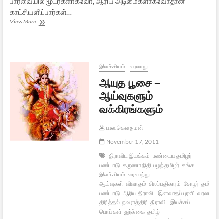
பார்வையில் மூடர்களாகவோ, ஆரிய அடிமைகளாகவோதான்
காட்சியளிப்பார்கள்…
பன்னிரு
View More
திங்களும்
பௌர்ணமி
மீன்களும்
இலக்கியம்
வரலாறு
ஆயுத பூசை –
ஆய்வுகளும்
வக்கிரங்களும்
பால.கௌதமன்
November 17, 2011
திராவிட இயக்கம்
பண்டைய தமிழர்
பண்பாடு
கருணாநிதி
பழந்தமிழர்
சங்க
இலக்கியம்
வரலாற்று
ஆய்வுகள்
விவாதம்
சிலப்பதிகாரம்
சோழர்
தமிழர்
பண்பாடு
ஆரிய திராவிட இனவாதப் புரளி
வரலாற்று
திரித்தல்
நவராத்திரி
திராவிட இயக்கப்
பொய்கள்
துர்க்கை
தமிழ்