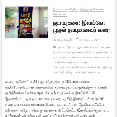
இலக்கியம்
வீடியோ
இந்து மத மேன்மை
நிகழ்வுகள்
ஜடாயு உரை: இளங்கோ
முதல் தாயுமானவர் வரை
நமது நிருபர்
June 12, 2017
ஜடாயு
ஆர்.வி.
இளங்கோவடிகள்
உரைகள்
தமி
இலக்கியம்
தாயுமானவர்
வீடியோ
இளங்கோ
பாரதி
தமிழ்ச் சங்கம்
கம்பராமாயணம்
வளைகுடாப்
பகுதி
சிலப்பதிகாரம்
பாரதப்
பண்பாடு
உரை
கலிபோர்னியா
சொற்பொழிவு
ஹிந்த
பண்பாடு
தமிழ்ப் பண்பாடு
உரையாடல்
கடந்த ஜூன்-4, 2017 ஞாயிறு அன்று அமெரிக்காவின்
கலிஃபோர்னியா மாகாணத்தின் வளைகுடாப் பகுதியிலுள்ள பாரதி
தமிழ்ச்சங்கம் என்ற அமைப்பு ஏற்பாடு செய்த நிகழ்ச்சியில்
‘இளங்கோ முதல் தாயுமானவர் வரை: தமிழ் இலக்கியச் சுடர்கள்‘
என்ற தலைப்பில் உரையாற்றினார் ஜடாயு. அதன் ஆடியோ, வீடியோ
பதிவுகள் கீழே… அவரது உரையை கிட்டத்தட்ட இரண்டாம்/மூன்றாம்
நூற்றாண்டிலிருந்து பதினெட்டாம் நூற்றாண்டின் முற்பகுதி