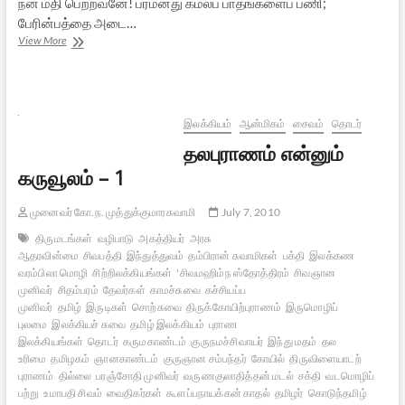
நன் மதி பெற்றவனே! பரமனது கமலப் பாதங்களைப் பணி;
பேரின்பத்தை அடை…
ரமணரின்
View More
சிவானந்தலஹரீ
சாரம்
–
1
இலக்கியம்
ஆன்மிகம்
சைவம்
தொடர்
தலபுராணம் என்னும்
கருவூலம் – 1
முனைவர் கோ.ந. முத்துக்குமாரசுவாமி
July 7, 2010
திருமடங்கள்
வழிபாடு
அகத்தியர்
அரசு
ஆதரவின்மை
சிவபத்தி
இந்துத்துவம்
தம்பிரான் சுவாமிகள்
பக்தி
இலக்கண
வரம்பிலா மொழி
சிற்றிலக்கியங்கள்
'சிவமஹிம்ந ஸ்தோத்திரம்
சிவஞான
முனிவர்
சிதம்பரம்
தேவர்கள்
காமச்சுவை
கச்சியப்ப
முனிவர்
தமிழ்
இருடிகள்
சொற்சுவை
திருக்கோயிற்புராணம்
இருமொழிப்
புலமை
இலக்கியச் சுவை
தமிழ் இலக்கியம்
புராண
இலக்கியங்கள்
தொடர்
கருமகாண்டம்
குருநமச்சிவாயர்
இந்து மதம்
தல
உரிமை
தமிழகம்
ஞானகாண்டம்
குருஞான சம்பந்தர்
கோயில்
திருவிளையாடற்
புராணம்
தில்லை
பரஞ்சோதி முனிவர்
வருணகுலாதித்தன் மடல்
சக்தி
வடமொழிப்
பற்று
உமாபதி சிவம்
வைதிகர்கள்
கூளப்பநாயக்கன் காதல்
தமிழர்
கொடுந்தமிழ்