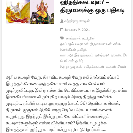
ஹிந்திக்கடவுள்? –
திருமாவுக்கு ஒரு பதிலடி
சுந்தர்ராஜ சோழன்
January 9, 2021
கண்ணன்
தமிழரின்
தாய்மதம்
பலராமன்
திருமாவளவன்
சங்க
இலக்கியம்
தமிழ்ப்
பண்பாடு
இந்துத்துவம்
தமிழ்நாடு
திராவிட இயக்க
பொய்கள்
தமிழ்
இந்து
முருகன்
தமிழ்க்கடவுள்
கடவுள்
சிவன்
இந்
ஆரிய கடவுள் வேறு, திராவிட கடவுள் வேறு என்றெல்லாம் சப்பரம்
இழுத்துக் கொண்டிருந்த கோமாளி கூத்து காலமெல்லாம்
முடிந்துவிட்டது. இன்று எல்லாமே வெளிப்படையாக இருக்கிறது. சங்க
இலக்கியங்களை விரும்புகிற யாரும் அதை திறந்து வாசிக்க
முடியும்… நக்கீரர் பாடிய புறநானூறு (பாடல் 56) தெளிவாக சிவன்,
திருமால், முருகன் ஆகியோரது தெய்வ அடையாளங்களைக்
கூறுகிறது. இதற்கும் இன்று நாம் கோவில்களில் வணங்கும்
கடவுளர்களுக்கும் என்ன வித்தியாசம்? இந்தியா முழுக்க
இதைத்தான் ஹிந்து கடவுள் என்று வழிபாடுகிறார்கள்…..