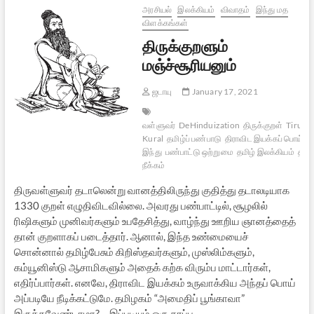
அரசியல்
இலக்கியம்
விவாதம்
இந்து மத
விளக்கங்கள்
திருக்குறளும்
மஞ்ச்சூரியனும்
ஜடாயு
January 17, 2021
வள்ளுவர்
DeHinduization
திருக்குறள்
Tirukk
Kural
தமிழ்ப் பண்பாடு
திராவிட இயக்கப் பொய்கள
இந்து
பண்பாட்டு ஒற்றுமை
தமிழ் இலக்கியம்
திரு
நீக்கம்
திருவள்ளுவர் தடாலென்று வானத்திலிருந்து குதித்து தடாலடியாக
1330 குறள் எழுதிவிடவில்லை. அவரது பண்பாட்டில், சூழலில்
ரிஷிகளும் முனிவர்களும் உபதேசித்து, வாழ்ந்து ஊறிய ஞானத்தைத்
தான் குறளாகப் படைத்தார். ஆனால், இந்த உண்மையைச்
சொன்னால் தமிழ்பேசும் கிறிஸ்தவர்களும், முஸ்லிம்களும்,
கம்யூனிஸ்டு ஆசாமிகளும் அதைக் கற்க விரும்ப மாட்டார்கள்,
எதிர்ப்பார்கள். எனவே, திராவிட இயக்கம் உருவாக்கிய அந்தப் பொய்
அப்படியே நீடிக்கட்டுமே. தமிழகம் “அமைதிப் பூங்காவா”
இருக்கவேண்டாமா? – இப்படியும் ஒரு தரப்பு…