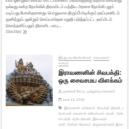
நல்லது என்ற நோக்கில் திராவிடம் மத்திய அரசை நோக்கி புஜம்
மடிப்பது மோஸ்தரானது. பொதுவாக திருப்பி்அடிக்கும் தரப்புகளிடம்
குனிந்தும், ஒன்றும் செய்யாதென உறுதி படுத்தப்பட்ட தரப்பிடம்
கொந்தளிப்பதும் திராவிட மரபு…
தமிழ்
View More
மரபின்
தலைமைப்
பண்புகளும்
திராவிடக்
கட்சிகளும்
இந்து மத விளக்கங்கள்
ராமாயணம்
சைவம்
இராவணனின் சிவபக்தி:
ஒரு சைவசமய விளக்கம்
முனைவர் கோ.ந. முத்துக்குமாரசுவாமி
June 13, 2018
இராவணன்
கயிலாயம்
சிவபக்தி
திராவிட இயக
பொய்கள்
ராவணன்
ராமேஸ்வரம்
ராமன்
அரக்கர்க
சம்பந்தர்
ஆரிய திராவிட இனவாதப்
புரளி
அரக்கர்
தேவாரம்
திருநாவுக்கரசர்
இராமன்