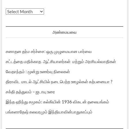
முந்தைய
பதிவுகள்
அண்மையவை
சனாதன தர்ம சர்ச்சை: ஒரு முழுமையான பார்வை
சட்டத்தை மதிக்காத ஆட்சியாளர்கள் மற்றும் அரசியல்வாதிகள்
வேதாந்தம் : மூன்று உணர்வு நிலைகள்
திராவிட மாடல் ஆட்சியில் நடைபெற்ற ஊழல்கள் கற்பனையா ?
சக்தி தத்துவம் – ஜடாயு உரை
இந்த ஹிந்து சமூகம்: கல்கியின் 1936 விகடன் தலையங்கம்
பங்களாதேஷ் கலவரமும் இந்தியாவின்பாதுகாப்பும்