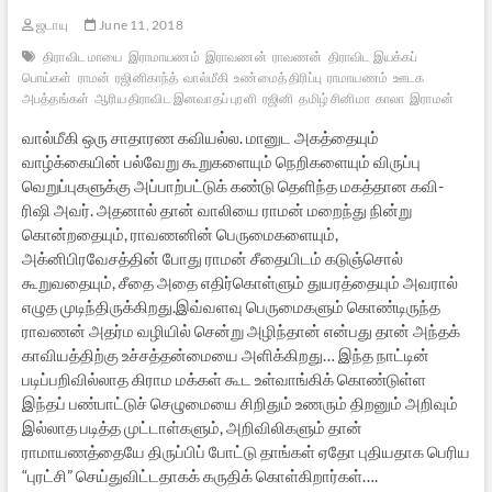
ஜடாயு
June 11, 2018
திராவிட மாயை
இராமாயணம்
இராவணன்
ராவணன்
திராவிட இயக்கப்
பொய்கள்
ராமன்
ரஜினிகாந்த்
வால்மீகி
உண்மைத் திரிப்பு
ராமாயணம்
ஊடக
அபத்தங்கள்
ஆரிய திராவிட இனவாதப் புரளி
ரஜினி
தமிழ் சினிமா
காலா
இராமன்
வால்மீகி ஒரு சாதாரண கவியல்ல. மானுட அகத்தையும்
வாழ்க்கையின் பல்வேறு கூறுகளையும் நெறிகளையும் விருப்பு
வெறுப்புகளுக்கு அப்பாற்பட்டுக் கண்டு தெளிந்த மகத்தான கவி-
ரிஷி அவர். அதனால் தான் வாலியை ராமன் மறைந்து நின்று
கொன்றதையும், ராவணனின் பெருமைகளையும்,
அக்னிபிரவேசத்தின் போது ராமன் சீதையிடம் கடுஞ்சொல்
கூறுவதையும், சீதை அதை எதிர்கொள்ளும் துயரத்தையும் அவரால்
எழுத முடிந்திருக்கிறது.இவ்வளவு பெருமைகளும் கொண்டிருந்த
ராவணன் அதர்ம வழியில் சென்று அழிந்தான் என்பது தான் அந்தக்
காவியத்திற்கு உச்சத்தன்மையை அளிக்கிறது… இந்த நாட்டின்
படிப்பறிவில்லாத கிராம மக்கள் கூட உள்வாங்கிக் கொண்டுள்ள
இந்தப் பண்பாட்டுச் செழுமையை சிறிதும் உணரும் திறனும் அறிவும்
இல்லாத படித்த முட்டாள்களும், அறிவிலிகளும் தான்
ராமாயணத்தையே திருப்பிப் போட்டு தாங்கள் ஏதோ புதியதாக பெரிய
“புரட்சி” செய்துவிட்டதாகக் கருதிக் கொள்கிறார்கள்….