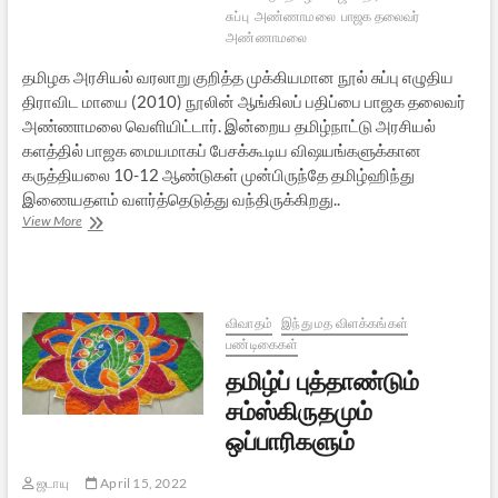
சுப்பு
அண்ணாமலை
பாஜக தலைவர்
அண்ணாமலை
தமிழக அரசியல் வரலாறு குறித்த முக்கியமான நூல் சுப்பு எழுதிய
திராவிட மாயை (2010) நூலின் ஆங்கிலப் பதிப்பை பாஜக தலைவர்
அண்ணாமலை வெளியிட்டார். இன்றைய தமிழ்நாட்டு அரசியல்
களத்தில் பாஜக மையமாகப் பேசக்கூடிய விஷயங்களுக்கான
கருத்தியலை 10-12 ஆண்டுகள் முன்பிருந்தே தமிழ்ஹிந்து
இணையதளம் வளர்த்தெடுத்து வந்திருக்கிறது..
திராவிட
View More
மாயை
ஆங்கில
மொழியாக்கம்
வெளியீடு
விவாதம்
இந்து மத விளக்கங்கள்
பண்டிகைகள்
தமிழ்ப் புத்தாண்டும்
சம்ஸ்கிருதமும்
ஒப்பாரிகளும்
ஜடாயு
April 15, 2022