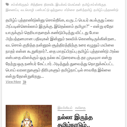
சம்ஸ்கிருதம்
சித்திரை
திராவிட இயக்கப் பொய்கள்
தமிழ் சம்ஸ்கிருத
இணைப்பு
வடமொழி
பண்பாட்டு ஒற்றுமை
சர்ச்சை
தனித்தமிழ்
தமிழ்ப் புத்தாண்டு
தமிழ்ப் புத்தாண்டுன்னு சொல்றீங்க, வருடப் பெயர் சுபக்ருது ப்லவ
அப்படின்னெல்லாம் இருக்கு. இதெல்லாம் தமிழா?” – என்று ஏதோ
யாருக்கும் தெரியாததைக் கண்டுபிடித்து விட்டது போல
அற்பத்தனமான பதிவுகள் இன்னும் உலவிக் கொண்டிருக்கின்றன..
வடசொல் குறித்த நன்னூல் சூத்திரத்திற்கு உரை எழுதும் மயிலை
நாதர் என்ன கூறுகிறார்?.. தை மாதப்பிறப்பு தமிழ்ப் புத்தாண்டு அல்ல
என்பதை விளக்கும் ஒரு நல்ல கட்டுரையைத் தர முடியுமா என்று
நேற்று ஒரு நண்பர் கேட்டார். அடித்துத் துவைத்து நொறுக்கப்பட்ட
பொய் வரலாறுகளும் திரிபுகளும் தமிழ்நாட்டில் சாவதே இல்லை
என்று தோன்றுகிறது…
தமிழ்ப்
View More
புத்தாண்டும்
சம்ஸ்கிருதமும்
ஒப்பாரிகளும்
இலக்கியம்
கவிதை
நல்லா இருந்த
தமிழ்நாடும்..