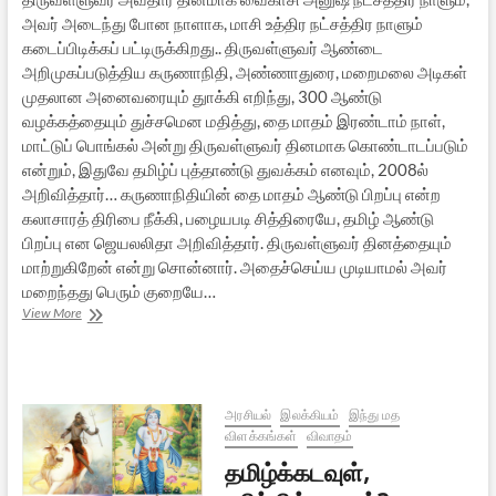
அவர் அடைந்து போன நாளாக, மாசி உத்திர நட்சத்திர நாளும்
கடைப்பிடிக்கப் பட்டிருக்கிறது.. திருவள்ளுவர் ஆண்டை
அறிமுகப்படுத்திய கருணாநிதி, அண்ணாதுரை, மறைமலை அடிகள்
முதலான அனைவரையும் துாக்கி எறிந்து, 300 ஆண்டு
வழக்கத்தையும் துச்சமென மதித்து, தை மாதம் இரண்டாம் நாள்,
மாட்டுப் பொங்கல் அன்று திருவள்ளுவர் தினமாக கொண்டாடப்படும்
என்றும், இதுவே தமிழ்ப் புத்தாண்டு துவக்கம் எனவும், 2008ல்
அறிவித்தார்… கருணாநிதியின் தை மாதம் ஆண்டு பிறப்பு என்ற
கலாசாரத் திரிபை நீக்கி, பழையபடி சித்திரையே, தமிழ் ஆண்டு
பிறப்பு என ஜெயலலிதா அறிவித்தார். திருவள்ளுவர் தினத்தையும்
மாற்றுகிறேன் என்று சொன்னார். அதைச்செய்ய முடியாமல் அவர்
மறைந்தது பெரும் குறையே…
வைகாசி
View More
அனுஷமே
திருவள்ளுவர்
பிறந்த
நாள்
–
அரசியல்
இலக்கியம்
இந்து மத
பேரா.
விளக்கங்கள்
விவாதம்
சாமி.
தமிழ்க்கடவுள்,
தியாகராஜன்