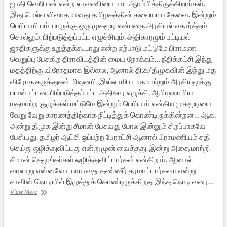
ஜாதி வெறியன் என்ற லாவணியை பாட ஆரம்பித்திருக்கிறார்கள்.
இது மெல்ல விவாதமாவது தமிழகத்தின் தலையாய தேவை. இன்றும்
பெரியாரியம் யாருக்கு ஒரு முகமூடி என்பதை அரசியல் எதார்த்தம்
சொல்லும். பிற்படுத்தப்பட்ட எழுச்சியும், அதிகாரமும் பட்டியல்
ஜாதிகளுக்கு உறுத்தக்கூடாது என்ற ஏற்பாடு மட்டுமே பிராமண
வெறுப்பு பேசுகிற திராவிடத்தின் மைய நோக்கம்… நீதிக்கட்சி இந்து
மதத்திற்கு விரோதமாக இல்லை, ஆனால் தி.க/திமுகவின் இந்து மத
விரோத கருத்துகள் மிஷனரி, இஸ்லாமிய மதமாற்றும் அரசியலுக்கு
பயன்பட்டன. பிற்படுத்தப்பட்ட அதிகார எழுச்சி, ஆபிரஹாமிய
மதமாற்ற குழுக்கள் மட்டுமே இன்றும் பெரியார் என்கிற முகமூடியை
வேறு வேறு காரணத்திற்காக நீட்டித்துக் கொண்டிருக்கின்றன… ஆக,
அன்று திமுக இன்று சீமான் பேசுவது போல இன்னும் சிறப்பாகவே
பேசியது. தமிழர் ஆட்சி ஒப்பற்ற பேராட்சி ஆனால் பிராமணியம் சதி
செய்து ஒழித்துவிட்டது என்று முன் வைத்தது. இன்று அதை மாற்றி
சீமான் தெலுங்கர்கள் ஒழித்துவிட்டார்கள் என்கிறார். ஆனால்
வரலாறு என்னவோ யாராவது தண்ணீர் தரமாட்டார்களா என்று
சாவின் நொடியில் இழுத்துக் கொண்டிருக்கிறது இந்த நொடி வரை…
திராவிட
View More
அரசியலின்
மூன்று
பரிமாணங்கள்