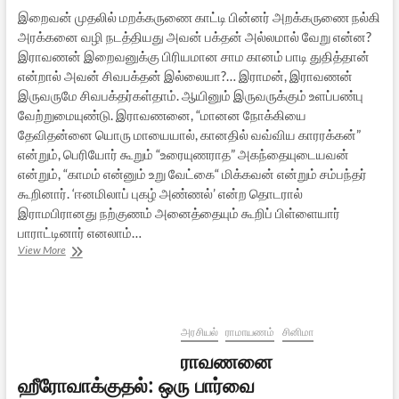
இறைவன் முதலில் மறக்கருணை காட்டி பின்னர் அறக்கருணை நல்கி
அரக்கனை வழி நடத்தியது அவன் பக்தன் அல்லமால் வேறு என்ன?
இராவணன் இறைவனுக்கு பிரியமான சாம கானம் பாடி துதித்தான்
என்றால் அவன் சிவபக்தன் இல்லையா?… இராமன், இராவணன்
இருவருமே சிவபக்தர்கள்தாம். ஆயினும் இருவருக்கும் உளப்பண்பு
வேற்றுமையுண்டு. இராவணனை, “மானன நோக்கியை
தேவிதன்னை யொரு மாயையால், கானதில் வவ்விய காரரக்கன்”
என்றும், பெரியோர் கூறும் “உரையுணராத” அகந்தையுடையவன்
என்றும், “காமம் என்னும் உறு வேட்கை“ மிக்கவன் என்றும் சம்பந்தர்
கூறினார். ‘ஈனமிலாப் புகழ் அண்ணல்’ என்ற தொடரால்
இராமபிரானது நற்குணம் அனைத்தையும் கூறிப் பிள்ளையார்
பாராட்டினார் எனலாம்…
இராவணனின்
View More
சிவபக்தி:
ஒரு
சைவசமய
விளக்கம்
அரசியல்
ராமாயணம்
சினிமா
ராவணனை
ஹீரோவாக்குதல்: ஒரு பார்வை