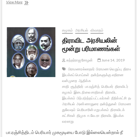
தமிழ்க்கடவுள்,
View More
ஹிந்திக்கடவுள்?
–
திருமாவுக்கு
ஒரு
பதிலடி
சமூகம்
அரசியல்
விவாதம்
திராவிட அரசியலின்
மூன்று பரிமாணங்கள்
சுந்தர்ராஜ சோழன்
June 14, 2019
பிராமணரல்லாதார்
பிராமண வெறுப்பு
திராவிட
இயக்கப் பொய்கள்
தலித்களுக்கு எதிரான
வன்முறை
ஆதிக்க
சாதி
சூத்திரர்
பா.ரஞ்சித்
பெரியார்
திராவிடர்
கழகம்
இடைநிலை சாதிகள்
திராவிட
இயக்கம்
பிற்படுத்தப்பட்டவர்கள்
நீதிக்கட்சி
தலித்
அரசியல்
அண்ணாதுரை
தலித்துகள்
பிராமண
துவேஷம்
பெரியாரின் மறுபக்கம்
திராவிடக்
கட்சிகள்
திமுக
ஈ.வே.ரா
திராவிட இயக்க
வரலாறு
பா.ரஞ்சித்திடம் பெரியார் முகமூடியை போடு இல்லையென்றால் நீ