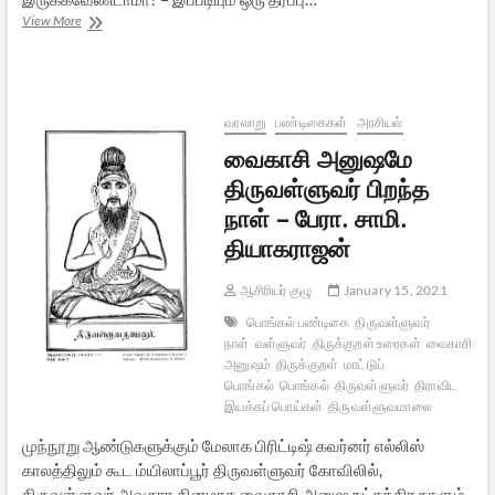
திருக்குறளும்
View More
மஞ்ச்சூரியனும்
வரலாறு
பண்டிகைகள்
அரசியல்
வைகாசி அனுஷமே
திருவள்ளுவர் பிறந்த
நாள் – பேரா. சாமி.
தியாகராஜன்
ஆசிரியர் குழு
January 15, 2021
பொங்கல் பண்டிகை
திருவள்ளுவர்
நாள்
வள்ளுவர்
திருக்குறள் உரைகள்
வைகாசி
அனுஷம்
திருக்குறள்
மாட்டுப்
பொங்கல்
பொங்கல்
திருவள்ளுவர்
திராவிட
இயக்கப் பொய்கள்
திருவள்ளுவமாலை
முந்நூறு ஆண்டுகளுக்கும் மேலாக பிரிட்டிஷ் கவர்னர் எல்லிஸ்
காலத்திலும் கூட ம்யிலாப்பூர் திருவள்ளுவர் கோவிலில்,
திருவள்ளுவர் அவதார தினமாக வைகாசி அனுஷ நட்சத்திர நாளும்,