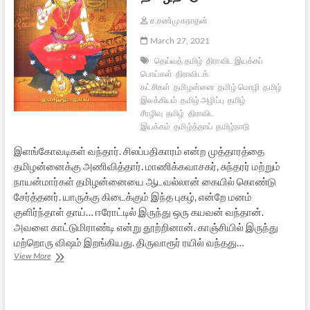
ச.சண்முகநாதன்
March 27, 2021
தெய்வத் தமிழ்
திராவிட இயக்கப்
பொய்கள்
திராவிடக்
கட்சிகள்
தமிழன்னை
தமிழ் மொழி
தமிழ்
இலக்கியம்
தமிழ் அழிப்பு
தமிழ்
சீரழிவு
தமிழ்
திராவிட
இயக்கம்
தமிழ்த்தாய்
தமிழ்நாடு
இளங்கோவடிகள் வந்தார். சிலப்பதிகாரம் என்ற முத்தாரத்தை
தமிழன்னைக்கு அணிவித்தார். மாணிக்கவாசகர், சுந்தரர் மற்றும்
நாயன்மார்கள் தமிழன்னையை ஆடவல்லான் கையில் கொண்டு
சேர்த்தனர். யாருக்கு கிடைக்கும் இந்த புகழ், என்றே மனம்
குளிர்ந்தாள் தாய்… ஈரோட்டில் இருந்து ஒரு கயவன் வந்தான்.
அவளை காட்டுமிராண்டி என்று தூற்றினான். காஞ்சியில் இருந்து
மற்றொரு விஷம் இறங்கியது. திருவாரூர் ரயில் வந்தது…
நல்லா
View More
இருந்த
தமிழ்நாடும்..