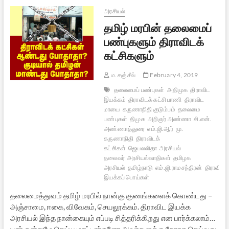
அரசியல்
தமிழ் மரபின் தலைமைப்
பண்புகளும் திராவிடக்
கட்சிகளும்
ம. சஞ்சீவ்
February 4, 2019
தலைமைப் பண்புகள்
அதிமுக
திராவிட
இயக்கம்
திராவிடக் கட்சி பாணி
திராவிட
மாயை
கருணாநிதி குடும்பம்
தலைமை
பண்புகள்
திமுக
அறிஞர் அண்ணா
சி.என்.
அண்ணாத்துரை
எம்.ஜி.ஆர்
மு.
கருணாநிதி
திராவிடக்
கட்சிகள்
ஜெயலலிதா
அரசியல்
தலைவர்
அரசியல்வாதிகள்
தமிழக
அரசியல்
தமிழ்நாடு
எம்.ஜி.ராமசந்திரன்
திராவிட
இயக்கப் பொய்கள்
தலைமைத்துவம் தமிழ் மரபில் நான்கு குணங்களைக் கொண்டது –
அஞ்சாமை, ஈகை, விவேகம், செயலூக்கம். திராவிட இயக்க
அரசியல் இந்த நான்கையும் எப்படி சித்தரிக்கிறது என பார்க்கலாம்…
யார் ஒன்றுமே செய்ய மாட்டார்களோ அவர்களுக்கு நேராக செய்வது