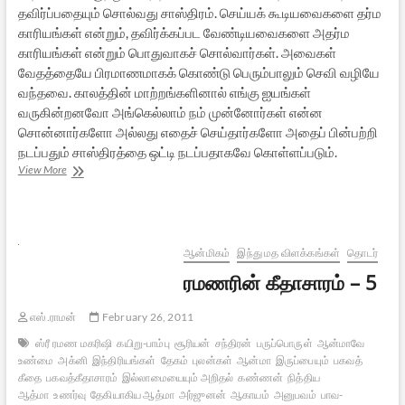
தவிர்ப்பதையும் சொல்வது சாஸ்திரம். செய்யக் கூடியவைகளை தர்ம
காரியங்கள் என்றும், தவிர்க்கப்பட வேண்டியவைகளை அதர்ம
காரியங்கள் என்றும் பொதுவாகச் சொல்வார்கள். அவைகள்
வேதத்தையே பிரமாணமாகக் கொண்டு பெரும்பாலும் செவி வழியே
வந்தவை. காலத்தின் மாற்றங்களினால் எங்கு ஐயங்கள்
வருகின்றனவோ அங்கெல்லாம் நம் முன்னோர்கள் என்ன
சொன்னார்களோ அல்லது எதைச் செய்தார்களோ அதைப் பின்பற்றி
நடப்பதும் சாஸ்திரத்தை ஒட்டி நடப்பதாகவே கொள்ளப்படும்.
ரமணரின்
View More
கீதாசாரம்
–
6
ஆன்மிகம்
இந்து மத விளக்கங்கள்
தொடர்
ரமணரின் கீதாசாரம் – 5
எஸ்.ராமன்
February 26, 2011
ஸ்ரீ ரமண மகரிஷி
கயிறு-பாம்பு
சூரியன்
சந்திரன்
பருப்பொருள்
ஆன்மாவே
உண்மை
அக்னி
இந்திரியங்கள்
தேகம்
புலன்கள்
ஆன்மா
இருப்பையும்
பகவத்
கீதை
பகவத்கீதாசாரம்
இல்லாமையையும் அறிதல்
கண்ணன்
நித்திய
ஆத்மா
உணர்வு
தேகியாகிய ஆத்மா
அர்ஜுனன்
ஆகாயம்
அனுபவம்
பாவ-