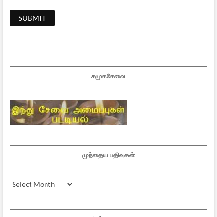
சமூகசேவை
முந்தைய பதிவுகள்
முந்தைய
பதிவுகள்