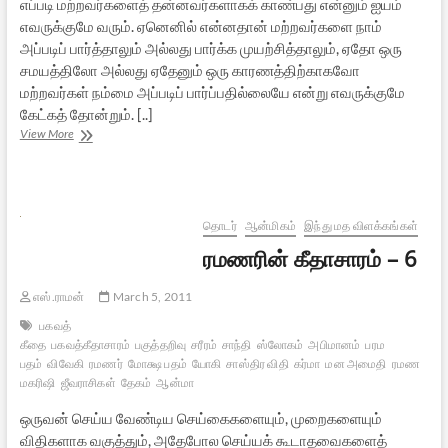
எப்படி மற்றவர்களைத் தன்னவர்களாகக் காண்பது என்னும் ஐயம்
எவருக்குமே வரும். ஏனெனில் என்னதான் மற்றவர்களை நாம்
அப்படிப் பார்த்தாலும் அல்லது பார்க்க முயற்சித்தாலும், ஏதோ ஒரு
சமயத்திலோ அல்லது ஏதேனும் ஒரு காரணத்திற்காகவோ
மற்றவர்கள் நம்மை அப்படிப் பார்ப்பதில்லையே என்று எவருக்குமே
கேட்கத் தோன்றும். [..]
ரமணரின்
View More
கீதாசாரம்
–
7
தொடர்
ஆன்மிகம்
இந்து மத விளக்கங்கள்
ரமணரின் கீதாசாரம் – 6
எஸ்.ராமன்
March 5, 2011
பகவத்
கீதை
பகவத்கீதாசாரம்
பகுத்தறிவு
சரீரம்
சாந்தி
ஸ்லோகம்
அபிமானம்
பரம
பதம்
விவேகி
ரமணர்
மோக்ஷ பதம்
யோகி
சாஸ்திர விதி
கர்மா
மன அமைதி
ரமண
மகரிஷி
ஜீவராசிகள்
தேகம்
ஆன்மா
ஒருவன் செய்ய வேண்டிய செய்கைகளையும், முறைகளையும்
விதிகளாக வகுத்தும், அதேபோல செய்யக் கூடாதவைகளைத்