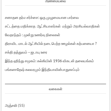
அண்மையவை
சனாதன தர்ம சர்ச்சை: ஒரு முழுமையான பார்வை
சட்டத்தை மதிக்காத ஆட்சியாளர்கள் மற்றும் அரசியல்வாதிகள்
வேதாந்தம் : மூன்று உணர்வு நிலைகள்
திராவிட மாடல் ஆட்சியில் நடைபெற்ற ஊழல்கள் கற்பனையா ?
சக்தி தத்துவம் – ஜடாயு உரை
இந்த ஹிந்து சமூகம்: கல்கியின் 1936 விகடன் தலையங்கம்
பங்களாதேஷ் கலவரமும் இந்தியாவின்பாதுகாப்பும்
வகைகள்
அஞ்சலி
(55)