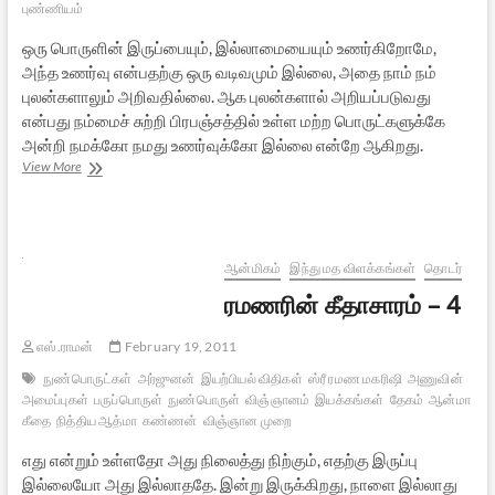
புண்ணியம்
ஒரு பொருளின் இருப்பையும், இல்லாமையையும் உணர்கிறோமே,
அந்த உணர்வு என்பதற்கு ஒரு வடிவமும் இல்லை, அதை நாம் நம்
புலன்களாலும் அறிவதில்லை. ஆக புலன்களால் அறியப்படுவது
என்பது நம்மைச் சுற்றி பிரபஞ்சத்தில் உள்ள மற்ற பொருட்களுக்கே
அன்றி நமக்கோ நமது உணர்வுக்கோ இல்லை என்றே ஆகிறது.
ரமணரின்
View More
கீதாசாரம்
–
5
ஆன்மிகம்
இந்து மத விளக்கங்கள்
தொடர்
ரமணரின் கீதாசாரம் – 4
எஸ்.ராமன்
February 19, 2011
நுண்பொருட்கள்
அர்ஜுனன்
இயற்பியல் விதிகள்
ஸ்ரீ ரமண மகரிஷி
அணுவின்
அமைப்புகள்
பருப்பொருள்
நுண்பொருள்
விஞ்ஞானம்
இயக்கங்கள்
தேகம்
ஆன்மா
பகவ
கீதை
நித்திய ஆத்மா
கண்ணன்
விஞ்ஞான முறை
எது என்றும் உள்ளதோ அது நிலைத்து நிற்கும், எதற்கு இருப்பு
இல்லையோ அது இல்லாததே. இன்று இருக்கிறது, நாளை இல்லாது