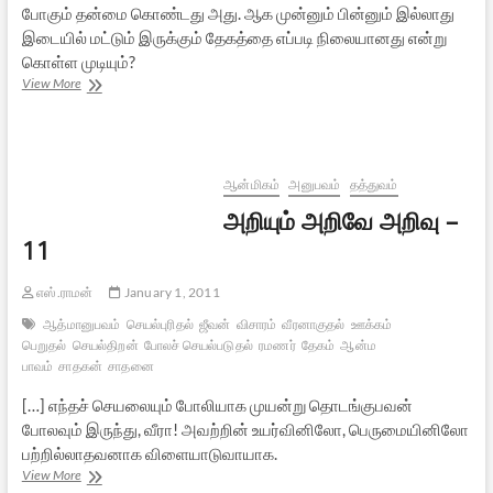
போகும் தன்மை கொண்டது அது. ஆக முன்னும் பின்னும் இல்லாது
இடையில் மட்டும் இருக்கும் தேகத்தை எப்படி நிலையானது என்று
கொள்ள முடியும்?
ரமணரின்
View More
கீதாசாரம்
–
4
ஆன்மிகம்
அனுபவம்
தத்துவம்
அறியும் அறிவே அறிவு –
11
எஸ்.ராமன்
January 1, 2011
ஆத்மானுபவம்
செயல்புரிதல்
ஜீவன்
விசாரம்
வீரனாகுதல்
ஊக்கம்
பெறுதல்
செயல்திறன்
போலச் செயல்படுதல்
ரமணர்
தேகம்
ஆன்ம
பாவம்
சாதகன்
சாதனை
[…] எந்தச் செயலையும் போலியாக முயன்று தொடங்குபவன்
போலவும் இருந்து, வீரா! அவற்றின் உயர்வினிலோ, பெருமையினிலோ
பற்றில்லாதவனாக விளையாடுவாயாக.
அறியும்
View More