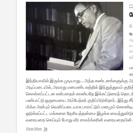
வழ
ப
அழ
சப
ஸ்
ஒற
ப
க
இந்தியாவில் இருக்க முடியாது… அந்த கண்டனங்களுக்கு அ
அடிப்படையில், அவரது மனமண்டலத்தில் இந்துத்துவம் குறித்
கொள்ளப்பட்டன என்பதைக் காண்பதே இக்கட்டுரைத் தொடரின
பண்பாட்டு ஒருமையை அம்பேத்கர் குறிப்பிடுகிறார்.. இந்து 
மிக்க அன்பும் வெளிப்படையாக பாராட்டும் மனமும் கொண்டி
ஒடுக்கப்பட்ட மக்களை தேசியத்தன்மை இழக்க வைத்துவிடும்”
வரையறை செய்யும் போது வீர சாவர்க்கரின் வரையறையின்
போதிசத்வரின்
View More