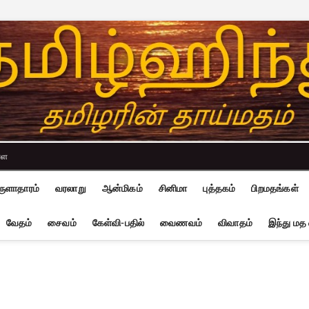
்ள
ுளாதாரம்
வரலாறு
ஆன்மிகம்
சினிமா
புத்தகம்
பிறமதங்கள்
வேதம்
சைவம்
கேள்வி-பதில்
வைணவம்
விவாதம்
இந்து மத