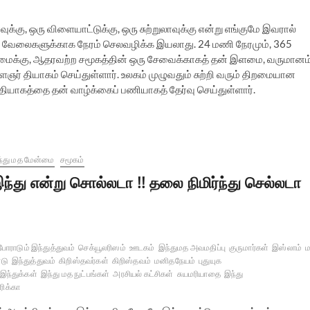
வுக்கு, ஒரு விளையாட்டுக்கு, ஒரு சுற்றுலாவுக்கு என்று எங்குமே இவரால்
்த வேலைகளுக்காக நேரம் செலவழிக்க இயலாது. 24 மணி நேரமும், 365
 கடமைக்கு, ஆதரவற்ற சமூகத்தின் ஒரு சேவைக்காகத் தன் இளமை, வருமானம்
ைஞர் தியாகம் செய்துள்ளார். உலகம் முழுவதும் சுற்றி வரும் திறமையான
ு தியாகத்தை தன் வாழ்க்கைப் பணியாகத் தேர்வு செய்துள்ளார்.
்து மத மேன்மை
சமூகம்
ந்து என்று சொல்லடா !! தலை நிமிர்ந்து செல்லடா
போராடும் இந்துத்துவம்
செக்யூலரிஸம்
ஊடகம்
இந்துமத அவமதிப்பு
குருமார்கள்
இஸ்லாம்
ாடு
இந்துத்துவம்
கிறிஸ்தவர்கள்
கிறிஸ்தவம்
மனிதநேயம்
புதுயுக
 இந்துக்கள்
இந்து மத நுட்பங்கள்
அரசியல் கட்சிகள்
சுயமரியாதை
இந்து
ிக்கா