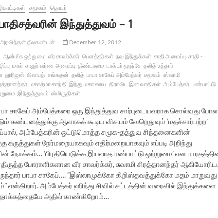
ிகாட்டிகள்
சமூகம்
தொடர்
ோதிசத்வரின் இந்துத்துவம் – 1
அரவிந்தன் நீலகண்டன்
December 12, 2012
ஆன்மீக ஒற்றுமை
வீர சாவர்க்கர்
பெளத்தர்கள்
நவ இந்துக்கள்
சாதி அமைப்பு
சாதி -
ிப்பு
மகர்
சாதுர் வர்ண அமைப்பு
தீண்டாமை
டாக்டர் மூஞ்சே
தலித் உத்தார்
ா
ஹரிஜன்
கிலாபத்
சங்கதன்
தலித்
பாபா சாகேப் அம்பேத்கர்
சமூகம்
ஸ்வாமி
ரத்தானந்தர்
மகாத்மா காந்தி
இந்து மகா சபை
திராவிட இன வாதிகள்
அம்பேத்கர்
பண்பாட்டு
்றுமை
இந்துத்துவம்
ஸ்மிருதிகள்
ாபா சாகேப் அம்பேத்கரை ஒரு இந்துத்துவ சார்புடையவராக சொல்வது போல
டும் கண்டனத்துக்கு ஆளாகக் கூடிய விசயம் வேறெதுவும் ‘மதச்சார்பற்ற’
ப்பால், அம்பேத்கரின் ஒட்டுமொத்த சமூக-தத்துவ சிந்தனைகளின்
த கருத்துகள் நேர்மறையாகவும் எதிர்மறையாகவும் எப்படி அறிந்து
் நோக்கம்… ’பிரதியெடுக்க இயலாத பண்பாட்டு ஒற்றுமை’ என பாரதத்தின
சீர்திருத்த போராளிகளான வீர சாவர்க்கர், சுவாமி சிரத்தானந்தர் ஆகியோரிட
ருந்தார் பாபா சாகேப்…. ”இஸ்லாமுக்கோ கிறிஸ்தவத்துக்கோ மதம் மாறுவது
 என்கிறார். அம்பேத்கர் ஹிந்து சிவில் சட்டத்தின் வரைவில் இந்துக்களை
 தாக்கத்தையே அதில் காண்கிறோம்…