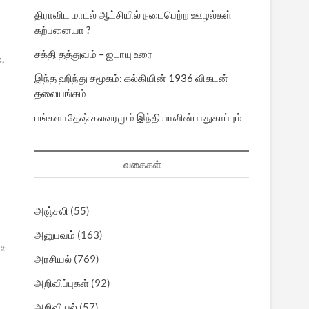
திராவிட மாடல் ஆட்சியில் நடைபெற்ற ஊழல்கள்
கற்பனையா ?
சக்தி தத்துவம் – ஜடாயு உரை
,
இந்த ஹிந்து சமூகம்: கல்கியின் 1936 விகடன்
தலையங்கம்
பங்களாதேஷ் கலவரமும் இந்தியாவின்பாதுகாப்பும்
வகைகள்
அஞ்சலி
(55)
அனுபவம்
(163)
மத
அரசியல்
(769)
அறிவிப்புகள்
(92)
அறிவியல்
(57)