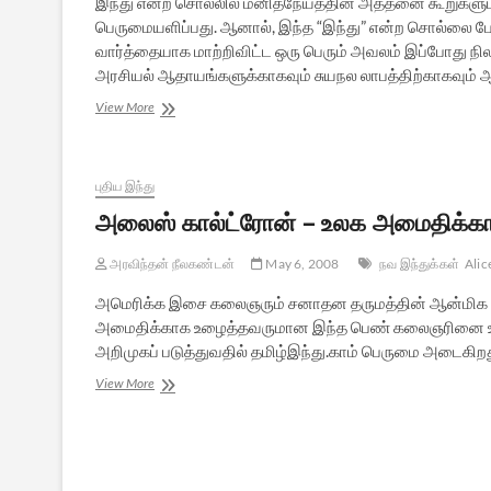
இந்து என்ற சொல்லில் மனிதநேயத்தின் அத்தனை கூறுகளும
பெருமையளிப்பது. ஆனால், இந்த “இந்து” என்ற சொல்லை போ
வார்த்தையாக மாற்றிவிட்ட ஒரு பெரும் அவலம் இப்போது நில
அரசியல் ஆதாயங்களுக்காகவும் சுயநல லாபத்திற்காகவும் ஆட
இந்து
View More
என்று
சொல்லடா
!!
தலை
புதிய இந்து
நிமிர்ந்து
அலைஸ் கால்ட்ரோன் – உலக அமைதிக்கா
செல்லடா
!!!
அரவிந்தன் நீலகண்டன்
May 6, 2008
நவ இந்துக்கள்
Alic
அமெரிக்க இசை கலைஞரும் சனாதன தருமத்தின் ஆன்மிக இச
அமைதிக்காக உழைத்தவருமான இந்த பெண் கலைஞரினை உலக 
அறிமுகப் படுத்துவதில் தமிழ்இந்து.காம் பெருமை அடைகிறத
அலைஸ்
View More
கால்ட்ரோன்
–
உலக
அமைதிக்காக
உழைத்த