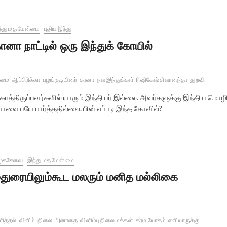
்து மத மேன்மை
புதிய இந்து
ானா நாட்டில் ஒரு இந்துக் கோயில்
ன்மை
ஆப்பிரிக்கா
பழங்குடியினர்
கானா
நவ இந்துக்கள்
ரிஷிகேஷ் சிவானந்தா
துறவி
 காத்திருப்பவர்களில் யாரும் இந்தியர் இல்லை. அவர்களுக்கு இந்திய மொழ
யாவையயே பார்த்ததில்லை. பின் எப்படி இந்த கோவில்?
மூகசேவை
இந்து மத மேன்மை
துரையிலும்கூட மலரும் மனித மல்லிகை
த்தல்
விளிம்புநிலை
அனாதை
விளிம்பு நிலை மக்கள்
கர்ம யோகம்
எளியாருக்கு