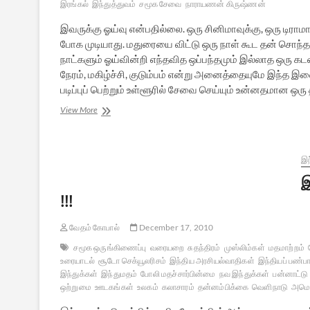
இரங்கல்
இந்துத்துவம்
சமூக சேவை
நாராயணன் கிருஷ்ணன்
இவருக்கு ஓய்வு என்பதில்லை. ஒரு சினிமாவுக்கு, ஒரு டிராமா
போக முடியாது. மதுரையை விட்டு ஒரு நாள் கூட தன் சொந
நாட்களும் ஓய்வின்றி எந்தவித ஒப்பந்தமும் இல்லாத ஒரு
நேரம், மகிழ்ச்சி, குடும்பம் என்று அனைத்தையுமே இந்த இள
படிப்புப் பெற்றும் உள்ளூரில் சேவை செய்யும் உன்னதமான ஒர
மதுரையிலும்கூட
View More
மலரும்
மனித
மல்லிகை
இந
இ
!!!
வேதம் கோபால்
December 17, 2010
சமூக ஒருங்கிணைப்பு
வரையறை
சுதந்திரம்
முஸ்லிம்கள்
மதமாற்றம்
உரையாடல்
சூடோ செக்யூலரிசம்
இந்திய அரசியல்வாதிகள்
இந்தியப் பண்ப
இந்துக்கள்
இந்துமதம்
போலி மதச்சார்பின்மை
நவ இந்துக்கள்
பன்னாட்டு
ஒற்றுமை
ஊடகங்கள்
உலகம்
கலாசாரம்
தன்னம்பிக்கை
வெளிநாடு
அமெர