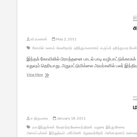
இந்துத்துவம்
–
1
இந
க
வி.ரமணன்
May 2, 2011
கோயில்
உலகம்
வெளிநாடு
ஹிந்து கலாசாரம்
கருப்பர்
ஹிந்து மத மே
இந்தக் கோவிலில் பிராத்தனை பாடல் பாடி வழிபாட்டுக்காகக்
எதுவும் தெரியாது. அதுமட்டுமில்லை அவர்களில் பலர் இந்தி
கானா
View More
நாட்டில்
ஒரு
இந்துக்
கோயில்
ச
ம
ச.திருமலை
January 18, 2011
நவ இந்துக்கள்
வேதாந்த வேலைத் திறன்
மதுரை
இந்து சேவை
அமைப்புக்கள்
இந்துத்வம்
பசிப்பிணி
ஆதரவற்றோர்
அன்னதானம்
உணவளி