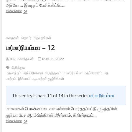
அச்சோ… இவனும் பேசிக்கிட்டே…
ம(மா)ரியம்மா
View More
–
13
கதைகள்
தொடர்
பிறமதங்கள்
ம(மா)ரியம்மா – 12
B.R. மகாதேவன்
May 31, 2022
கிறித்துவ
மதமாற்றம்
மதப்பிரிவினை
கிருத்துவம்
ம(மா)ரியம்மா
மதப்பிரசாரம்
மத
மாற்றம்
இஸ்லாம்
மதமாற்றச் சூழ்ச்சிகள்
This entry is part 11 of 14 in the series
ம(மா)ரியம்மா
மாலைகள் பொன்னாடைகள் எல்லாம் போர்த்தப்பட்டு முடிந்தபின்
சூர்யா பேச ஆரம்பிக்கிறார். இஸ்லாம், கிறிஸ்தவம்…
ம(மா)ரியம்மா
View More
–
12