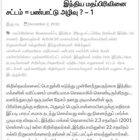
இந்திய மதப்பிரிவினை
சட்டம் = பண்பாட்டு அழிவு ? – 1
ஜடாயு
December 2, 2010
மதப்பிரிவினை
வேலைவாய்ப்பு
இந்தியா
30வது சட்டப்பிரிவு
நிறவெறி
இந்திய அரசிய
சாசனம்
இளைஞர்கள்
Article 30
மாணவர்கள்
சிறுபான்மையினர் கல்வி
நிறுவனங்கள்
கல்லூரிகள்
இந்து உரிமைகள்
கிறித்துவப்
பள்ளிகள்
மனிதஉரிமை
எதிர்காலம்
பண்பாடு
வளர்ச்சி
கல்வி
போலி
மதச்சார்பின்மை
புறக்கணிக்கப்பட்ட மக்கள்
இந்துக்கள்
மாநில அரசு
இந்திய அரசு
நடவடிக்கைகள்
கிறிஸ்தவ மிஷனரிகள்
மத்திய அரசு
சலுகைகள்
சட்டம்
அரசு
திட்டங்கள்
புறக்கணித்தல்
கிறிஸ்தவம்
பல்கலைக்கழகம்
உயர்கல்வி
வறுமை
சிறுபான்
இட ஒதுக்கீடு
கிறிஸ்தவர்களைப் பொறுக்கி எடுத்து முன்னேற்றுவதற்காக இந்திய
மக்களின் வரிப்பணம் மானியமாக செலவாகிக் கொண்டிருக்கிறது…
வளர்ந்துவரும் ஒரு நவீன தேசம் தனது குடிமக்களின் ஒரு
பிரிவினருக்கு எதிராக, அதுவும் பெரும்பான்மையினருக்கு எதிராக
இப்படி பாரபட்சமாக நடந்து கொள்வது என்பது நினைத்துப் பார்க்க
முடியாத விஷயம்.. இந்திய மக்கள் தொகையில் 2.3 சதவீதம் (2001
சென்சஸ் படி) உள்ள கிறிஸ்தவர்கள், இந்தியாவிலுள்ள 22 சதவீதம்
கல்வி நிறுவனங்களைத் தங்கள் கட்டுப் பாட்டில் வைத்துள்ளார்கள்.