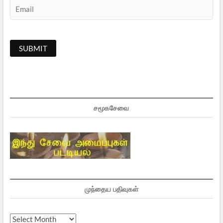
சமூகசேவை
முந்தைய பதிவுகள்
முந்தைய