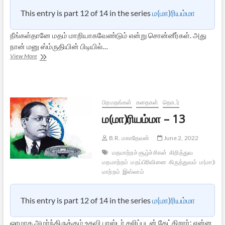
This entry is part 12 of 14 in the series
ம(மா)ரியம்மா
நீங்கள்தானே மதம் மாறியாகவேண்டும் என்று சொன்னீர்கள். அது
நான் மனு ஸ்ம்ருதியின் பிடியில்…
ம(மா)ரியம்மா
View More
–
14
பிறமதங்கள்
கதைகள்
தொடர்
ம(மா)ரியம்மா – 13
B.R. மகாதேவன்
June 2, 2022
மதமாற்றச் சூழ்ச்சிகள்
கிறித்துவ
மதமாற்றம்
மதப்பிரிவினை
கிருத்துவம்
ம(மா)ரியம
மாற்றம்
இஸ்லாம்
This entry is part 12 of 14 in the series
ம(மா)ரியம்மா
ஓரமாக அமர்ந்திருக்கும் உதவி பாஸ்டர் சலிப்புடன் கேட்கிறார்: என்ன