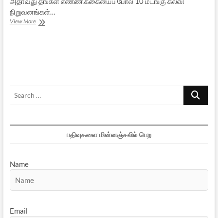
அதாவது தங்கள் எண்ணிக்கையைப் போல 10 மடங்கு கல்வி
நிறுவனங்கள்…
இந்திய
View More
மதப்பிரிவினை
சட்டம்
=
பண்பாட்டு
அழிவு
?
–
Search
1
…
பதிவுகளை மின்னஞ்சலில் பெற
Name
Email