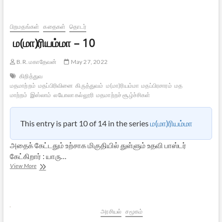
பிறமதங்கள்
கதைகள்
தொடர்
ம(மா)ரியம்மா – 10
B.R. மகாதேவன்
May 27, 2022
கிறித்துவ
மதமாற்றம்
மதப்பிரிவினை
கிருத்துவம்
ம(மா)ரியம்மா
மதப்பிரசாரம்
மத
மாற்றம்
இஸ்லாம்
லயோலா கல்லூரி
மதமாற்றச் சூழ்ச்சிகள்
This entry is part 10 of 14 in the series
ம(மா)ரியம்மா
அதைக் கேட்டதும் உற்சாக மிகுதியில் துள்ளும் உதவி பாஸ்டர்
கேட்கிறார் : யாரு…
ம(மா)ரியம்மா
View More
–
10
அரசியல்
சமூகம்