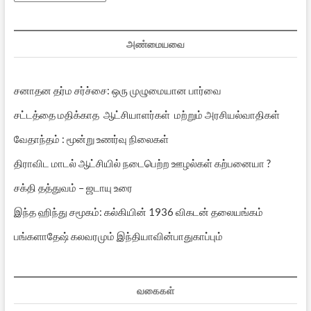
பதிவுகள்
அண்மையவை
சனாதன தர்ம சர்ச்சை: ஒரு முழுமையான பார்வை
சட்டத்தை மதிக்காத ஆட்சியாளர்கள் மற்றும் அரசியல்வாதிகள்
வேதாந்தம் : மூன்று உணர்வு நிலைகள்
திராவிட மாடல் ஆட்சியில் நடைபெற்ற ஊழல்கள் கற்பனையா ?
சக்தி தத்துவம் – ஜடாயு உரை
இந்த ஹிந்து சமூகம்: கல்கியின் 1936 விகடன் தலையங்கம்
பங்களாதேஷ் கலவரமும் இந்தியாவின்பாதுகாப்பும்
வகைகள்