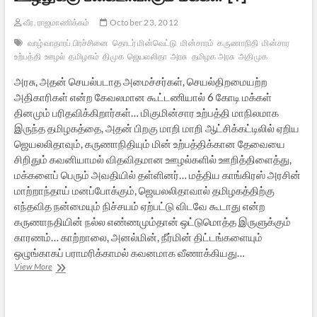
வீர. ராஜமாணிக்கம்
October 23, 2012
வாழ்வாதாரப் பிரச்சினை
தொடர் மின்வெட்டு
மின்சாரம்
கருணாநிதி
மின்சார
உற்பத்தி
ஊழல்
தமிழகம்
திமுக
ஜெயலலிதா
அரசு
தமிழக அரசு
அதிமுக
அரசு, அதன் செயல்படாத அமைச்சர்கள், செயல்திறமையற்ற
அதிகாரிகள் என்ற கேவலமான கூட்டணியால் 6 கோடி மக்கள்
தினமும் பரிதவிக்கிறார்கள்… மிகுமின்சார உற்பத்தி மாநிலமாக
இருந்த தமிழகத்தை, அதன் பிறகு மாறி மாறி ஆட்சிக்கட்டிலில் ஏறிய
ஜெயலலிதாவும், கருணாநிதியும் மின் உற்பத்திக்கான தேவையை
சிறிதும் கவனியாமல் விதவிதமான ஊழல்களில் ஊறித்திளைத்து,
மக்களைப் பெரும் அவதியில் தள்ளினர்… மத்திய காங்கிரஸ் அரசின்
மாற்றாந்தாய் மனப்போக்கும், ஜெயலலிதாவால் தமிழகத்திற்கு
எந்தவித நன்மையும் நிச்சயம் ஏற்பட்டு விடவே கூடாது என்ற
கருணாநதியின் நல்ல எண்ணமும்தான் ஒட்டுமொத்த இருளுக்கும்
காரணம்… காற்றாலை, அனல்மின், நீர்மின் திட்டங்களையும்
ஒழுங்காகப் பராமரிக்காமல் கவனமாக வீணாக்கியது…
இருளில்
View More
தமிழகம்:
ஊழலுக்கு
பலிகடாவாகும்
மக்கள்