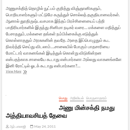
அணுசக்தித் தொழில் நுட்பம் குறித்து விஞ்ஞானிகளும்,
பொறியாளர்களும் மட்டுமே கருத்துச் சொல்லத் தகுதியானவர்கள்.
ஆனால் துரதிருஷ்டவசமாக இந்தப் பிரச்சினையைப் பற்றி
பாதிரியார்களில் இருந்து சினிமா நடிகர் வரை… மக்களை மதித்துப்
பேசாததும், மக்களை தங்கள் நம்பிக்கைக்கு எடுத்துக்
கொள்ளாததும் அரசுகளின் தவறே. அதை இப்பொழுதும் கூட
நிவர்த்தி செய்து விடலாம்….சாலையில் போகும் பாதசாரியை
மோட்டார் வாகனங்கள் இடித்துக் கொன்று விடுகின்றன
என்பதற்காக சாலையே கூடாது என்பார்களா அல்லது வாகனங்களே
இனி ரோட்டில் ஓடக் கூடாது என்பார்களா?…
கூடங்குளம்
View More
அணு
மின்
நிலையம்:
சர்ச்சைகளும்,
தீர்வுகளும்
பொது
அறிவியல்
பொருளாதாரம்
–
அணு மின்சக்தி நமது
1
அத்தியாவசியத் தேவை
ஆர்.பாலாஜி
May 24, 2011