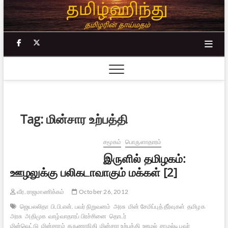
Skip
to
content
facebook
twitter
Tag:
மின்சார உற்பத்தி
சமூகம்
பொருளாதாரம்
இருளில் தமிழகம்:
ஊழலுக்கு பலிகடாவாகும் மக்கள் [2]
வீர. ராஜமாணிக்கம்
October 26, 2012
ஜெயலலிதா
பி.பி.என். பவர் நிறுவனம்
அரசு
மின் சேமிப்புத் தீர்வுகள்
தமிழக
அரசு
அதிமுக
வாழ்வாதாரப் பிரச்சினை
தொடர்
மின்வெட்டு
மின்சாரம்
கருணாநிதி
மின்சார உற்பத்தி
ஊழல்
சாமல்டி பவர்