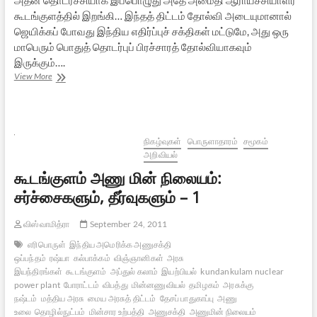
கூடங்குளத்தில் இறங்கி… இந்தத் திட்டம் தோல்வி அடையுமானால்
ஜெயிக்கப் போவது இந்திய எதிர்ப்புச் சக்திகள் மட்டுமே, அது ஒரு
மாபெரும் பொதுத் தொடர்புப் பிரச்சாரத் தோல்வியாகவும்
இருக்கும்….
கூடங்குளம்
View More
அணு
மின்
நிலையம்:
சர்ச்சைகளும்,
தீர்வுகளும்
நிகழ்வுகள்
பொருளாதாரம்
சமூகம்
–
அறிவியல்
2
கூடங்குளம் அணு மின் நிலையம்:
சர்ச்சைகளும், தீர்வுகளும் – 1
விஸ்வாமித்ரா
September 24, 2011
எரிபொருள்
இந்திய அமெரிக்க அணுசக்தி
ஒப்பந்தம்
ரஷ்யா
கல்பாக்கம்
விஞ்ஞானிகள்
அரசு
இயந்திரங்கள்
கூடங்குளம்
அப்துல் கலாம்
இயற்பியல்
kundankulam nuclear
power plant
போராட்டம்
விபத்து
மின்னணுவியல்
தமிழகம்
அரசுக்கு
நஷ்டம்
மத்திய அரசு
மைய அரசுத் திட்டம்
தேசப் பாதுகாப்பு
அணு
உலை
தொழில்நுட்பம்
மின்சார உற்பத்தி
அணுசக்தி
அணுமின் நிலையம்