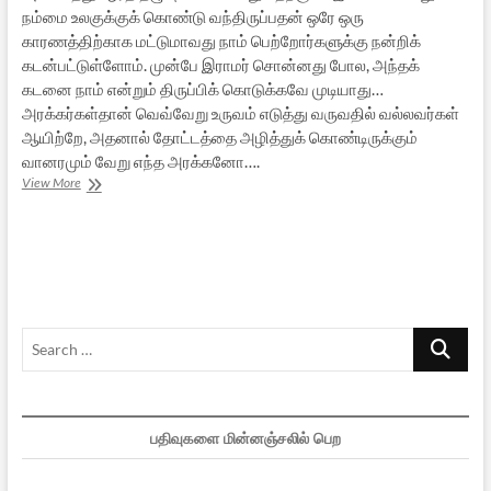
நம்மை உலகுக்குக் கொண்டு வந்திருப்பதன் ஒரே ஒரு
காரணத்திற்காக மட்டுமாவது நாம் பெற்றோர்களுக்கு நன்றிக்
கடன்பட்டுள்ளோம். முன்பே இராமர் சொன்னது போல, அந்தக்
கடனை நாம் என்றும் திருப்பிக் கொடுக்கவே முடியாது…
அரக்கர்கள்தான் வெவ்வேறு உருவம் எடுத்து வருவதில் வல்லவர்கள்
ஆயிற்றே, அதனால் தோட்டத்தை அழித்துக் கொண்டிருக்கும்
வானரமும் வேறு எந்த அரக்கனோ….
இராமன்:
View More
ஒரு
மாபெரும்
மனிதகுல
விளக்கு
–
20
Search
…
பதிவுகளை மின்னஞ்சலில் பெற