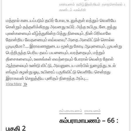
பாராயணம்
தமிழ் இலக்கியம்
கதைசொல்லல்
கம்ப
காண்டம்
வால்மீகி
மத்தால் கடையப்படும் தயிர் போல, உடலுக்குள் வந்தும் வெளியே
சென்றும் தத்தளிக்கிறது அவனது உயிர். அந்த உயிருடனே, ஐந்து
புலன்களையும் வீழ்த்துகின்ற பித்து நிலையும், நின் பிரிவாலே
தோன்றிய வேதனையும் எவ்வளவு? அதை அளவிட்டுச் சொல்ல
முடியுமோ?…. இராவணனுடைய மூன்று கோடி ஆயுளையும், முயன்று
பெற்றிருந்த பெரிய தவப் பயனையும், வரத்தையும், மற்றும்
திசைகளையும், உலகங்கள் எவற்றையும் போரால் வென்ற தோள்
ஆற்றலையும் உண்டு விட்டு, அவனுடைய மார்பில் நுழைந்து, உடல்
எங்கும் சுழன்று ஓடி, உயிரைப் பருகிவிட்டு வெளியே சென்றது
இராகவன் செலுத்திய புனிதம் நிறைந்த அம்பு…
கம்பராமாயணம்
View More
–
66
:
பகுதி
3
கம்பராமாயணம்
ராமாயணம்
கம்பராமாயணம் – 66 :
பகுதி 2