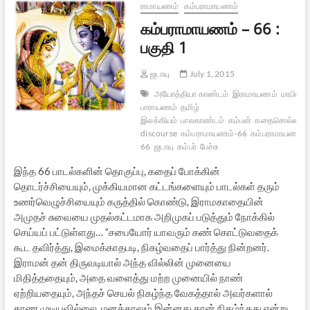
2
ராமாயணம்
கம்பராமாயணம்
கம்பராமாயணம் – 66 :
பகுதி 1
ஜடாயு
July 1, 2015
அயோத்தியா காண்டம்
இராமாயணம்
மரபிலக்
பாராயணம்
தமிழ்
இலக்கியம்
பாலகாண்டம்
கம்பன்
கதைசொல்லல்
discourse
கம்பராமாயணம்-66
கம்பராமாயணம்
66
ஜடாயு
கம்பர்
பேச்சு
இந்த 66 பாடல்களின் தொகுப்பு, கதைப் போக்கின்
தொடர்ச்சியையும், முக்கியமான கட்டங்களையும் பாடல்கள் தரும்
உணர்வெழுச்சியையும் கருத்தில் கொண்டு, இராமகாதையின்
அமுதச் சுவையை முதல்கட்டமாக அறிமுகப் படுத்தும் நோக்கில்
செய்யப் பட்டுள்ளது… “சபையோர் யாவரும் கண் கொட்டுவதைக்
கூட தவிர்த்து, இமைக்காதபடி, நிகழ்வதைப் பார்த்து நின்றனர்.
இராமன் தன் திருவடியால் அந்த வில்லின் முனையை
மிதித்ததையும், அதை வளைத்து மற்ற முனையில் நாண்
ஏற்றியதையும், அந்தச் செயல் நிகழ்ந்த வேகத்தால் அவர்களால்
காண முடியவில்லை. மனத்தாலும் இன்னது தான் நிகழ்ந்தது என்று