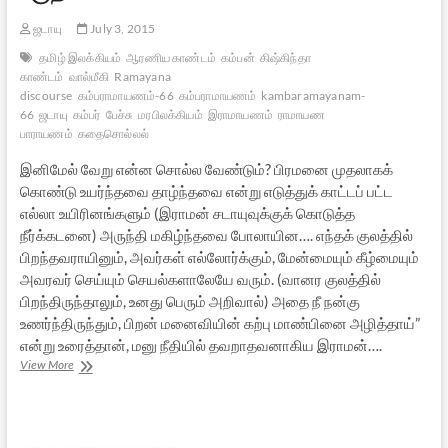
ஜடாயு
July 3, 2015
தமிழ் இலக்கியம்
ஆரணிய காண்டம்
கம்பன்
கிஷ்கிந்தா
காண்டம்
வால்மீகி
Ramayana
discourse
கம்பராமாயணம்-66
கம்பராமாயணம்
kambaramayanam-
66
ஜடாயு
கம்பர்
பேச்சு
மரபிலக்கியம்
இராமாயணம்
ராமாயண
பாராயணம்
கதைசொல்லல்
இனிமேல் வேறு என்ன சொல்ல வேண்டும்? பிரமனை முதலாகக்
கொண்டு உயர்ந்தவை தாழ்ந்தவை என்று எடுத்துக் காட்டப் பட்ட
எல்லா உயிரினங்களும் (இராமன் சடாயுவுக்குக் கொடுத்த
நீர்க்கடனை) அருந்தி மகிழ்ந்தவை போலாயின…. எந்தக் குலத்தில்
பிறந்தவராயினும், அவர்கள் எல்லோர்க்கும், மேன்மையும் கீழ்மையும்
அவரவர் செய்யும் செயல்களாலேயே வரும். (வானர குலத்தில்
பிறந்திருந்தாலும், உனது பெரும் அறிவால்) அதை நீ நன்கு
உணர்ந்திருந்தும், பிறன் மனைவியின் கற்பு மாண்பினை அழித்தாய்”
என்று உரைத்தான், மனு நீதியில் தவறாதவனாகிய இராமன்….
கம்பராமாயணம்
View More
–
66
:
பகுதி