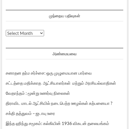
முந்தைய பதிவுகள்
முந்தைய
பதிவுகள்
அண்மையவை
சனாதன தர்ம சர்ச்சை: ஒரு முழுமையான பார்வை
சட்டத்தை மதிக்காத ஆட்சியாளர்கள் மற்றும் அரசியல்வாதிகள்
வேதாந்தம் : மூன்று உணர்வு நிலைகள்
திராவிட மாடல் ஆட்சியில் நடைபெற்ற ஊழல்கள் கற்பனையா ?
சக்தி தத்துவம் – ஜடாயு உரை
இந்த ஹிந்து சமூகம்: கல்கியின் 1936 விகடன் தலையங்கம்