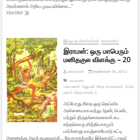
அவர்களால் அறிய முடியவில்லை…”
கம்பராமாயணம்
View More
–
66
:
பகுதி
1
இந்து மத விளக்கங்கள்
ராமாயணம்
இராமன்: ஒரு மாபெரும்
மனிதகுல விளக்கு – 20
எஸ்.ராமன்
September 16, 2012
ராமாயண
பாராயணம்
அனுமன்
சீதை
ராமாயணம்
அரக்கர்க
வனம்
சுந்தர காண்டம்
அப்போது சீதை ஒரு தெய்வீக
அன்னையாக வந்து ஆண், பெண்,
மற்றும் திருநங்கைகளைக் கூட
எந்தவொரு வித்தியாசமும்
பார்க்காது வாஞ்சையோடு கட்டி
அணைத்து ஆரத் தழுவுவாள்… வேறு எதற்குமே இல்லாவிட்டாலும்