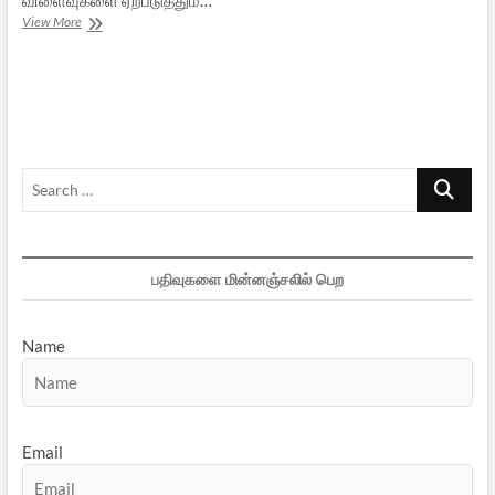
கொயன்ராட்
View More
எல்ஸ்ட்டுடன்
ஒரு
மாலைநேர
சந்திப்பு
Search
…
பதிவுகளை மின்னஞ்சலில் பெற
Name
Email