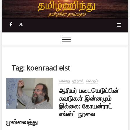
Skip
to
content
facebook
twitter
Tag:
koenraad elst
வரலாறு
புத்தகம்
விவாதம்
ஆரியர் படையெடுப்பின்
சுவடுகள் இன்னமும்
இல்லை: கோயன்ராட்
எல்ஸ்ட் நூலை
முன்வைத்து