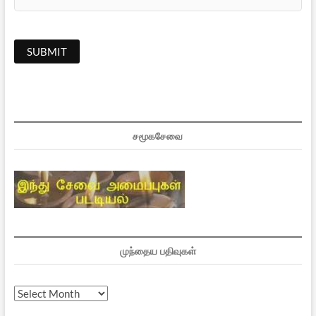
சமூகசேவை
முந்தைய பதிவுகள்
முந்தைய
பதிவுகள்