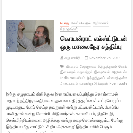
படையெடுப்பின்
சுவடுகள்
இன்னமும்
இல்லை:
கோயன்ராட்
பொது
கேள்வி-பதில்
நேர்காணல்
எல்ஸ்ட்
பிறமதங்கள்
நூலை
கொயன்ராட் எல்ஸ்ட்டுடன்
முன்வைத்து
ஒரு மாலைநேர சந்திப்பு
அருணகிரி
November 25, 2011
விவாதம்
மேற்குலகம்
இந்துத்துவம்
கொய்ன்ராட
இனவாதம்
மதமாற்றம்
இறையியல்
அறிவியக்கம்
India
காலனியம்
இந்துத்துவப் பன்மைத் தன்மை
அடையாளம்
வரலாற்று ஆய்வுகள்
koenraad elst
இந்து சமுதாயம் கிறித்துவ இறையியலைப்புரிந்து கொள்ளாமல்
மதமாற்றத்திற்கு எதிராக வலுவான எதிர்த்தரப்பைக் கட்டியெழுப்ப
முடியாது… போப் செய்த தவறுகள் என்று பட்டியலிட்டால், போப்பே
பாவிதான் என்று சொல்லி விடுவார்கள். காலனியம், நிறவெறி,
செவ்விந்தியர்களை அழித்தது என்று எதைசொன்னாலும்… மேற்கு
இந்தியா மீது காட்டும் ’சிறிய அக்கறை’ இந்தியாவில் பெரும்
விளைவுகளை ஏற்படுத்தும்…