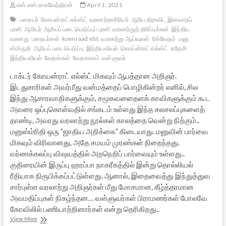
எஸ்.எஸ்.ராகவேந்திரன்
April 1, 2021
பறையர்
கோயன்ராட் எல்ஸ்ட்
வரலாற்றாசிரியர்
ஆரிய திராவிட இனவாதப்
புரளி
ஆரியர்
ஆரியப் படையெடுப்புப் புரளி
வரலாற்றுத் திரிப்புக்கள்
இந்திய
வரலாறு
பறையர்கள்
koenraad elst
வரலாற்று ஆய்வுகள்
ரிக்வேதம்
மனு
ஸ்மிருதி
ஆரியப் படையெடுப்பு
இந்தியவியல்
கொய்ன்ராட் எல்ஸ்ட்
சுதேசி
இந்தியவியல்
வேதங்கள்
வேதகாலம்
வள்ளுவர்
டாக்டர் கோயன்ராட் எல்ஸ்ட் மிகவும் ஆபத்தான அறிஞர்.
இடதுசாரிகள் அவர்மீது வன்மத்தைப் பொழிகின்றர் எனில், சில
இந்து ஆசாரவாதிகளுக்கும், சமூகவளைதளக் காவிகளுக்கும் கூட
அவரை ஒப்புகொள்வதில் சங்கடம் உள்ளது இந்த சலசலப்புகளைத்
தாண்டி, அவரது வரலாற்று நூல்கள் காலத்தை வென்று நிற்கும்..
மனுஸ்ம்ரிதி ஒரு “ஜாதிய அறிக்கை” கிடையாது. மனுவின் பார்வை
மிகவும் விரிவானது, அதே சமயம் முரண்கள் நிறைந்தது.
வர்ணக்கலப்பு விஷயத்தில் அறநெறிப் பார்வையும் உள்ளது..
குதிரையின் இருப்பு ஹரப்பா நாகரீகத்தில் இன்று தொல்லியல்
ரீதியாக நிரூபிக்கப்பட்டுள்ளது. ஆனால், இதைவைத்து இந்துத்துவ
சார்புள்ள வரலாற்று அறிஞர்கள் மீது மோசமான, கீழ்த்தரமான
அவமதிப்புகள் நிகழ்ந்தன… வள்ளுவர்கள் பிராமணர்கள் போலவே
கோவிலில் பணியாற்றினார்கள் என்று தெரிகிறது..
ஆரியர்
View More