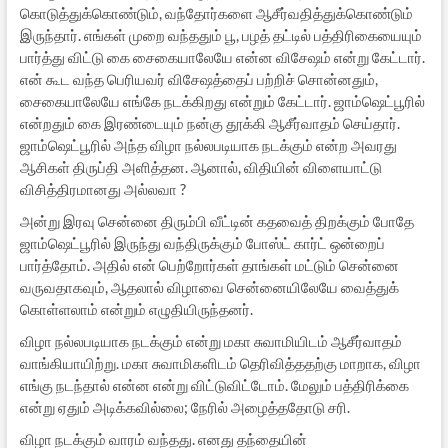
கொடுத்துக்கொண்டும், வந்தோர்களை ஆசீர்வதித்துக்கொண்டும்
இருந்தார். எங்கள் முறை வந்ததும் பூ, பழத் தட்டில் பத்திரிகையையும்
பார்த்து விட்டு கை சைகையாலேயே என்ன விசேஷம் என்று கேட்டார்.
என் கூட வந்த பெரியவர் விசேஷத்தைப் பற்றிச் சொன்னதும்,
சைகையாலேயே எங்கே நடக்கிறது என்றும் கேட்டார். ஜாம்ஷெட்பூரில்
என்றதும் கை இரண்டையும் நன்கு தூக்கி ஆசீர்வாதம் செய்தார்.
ஜாம்ஷெட்பூரில் அந்த விழா நல்லபடியாக நடக்கும் என்ற அவரது
ஆசிகள் திருப்தி அளித்தன. ஆனால், விதியின் விளையாட்டு
விசித்திரமானது அல்லவா ?
அன்று இரவு சென்னை திரும்பி வீட்டின் கதவைத் திறக்கும் போதே
ஜாம்ஷெட்பூரில் இருந்து வந்திருக்கும் போஸ்ட் கார்ட் ஒன்றைப்
பார்த்தோம். அதில் என் பெற்றோர்கள் தாங்கள் மட்டும் சென்னை
வருவதாகவும், ஆதலால் விழாவை சென்னையிலேயே வைத்துக்
கொள்ளலாம் என்றும் எழுதியிருந்தனர்.
விழா நல்லபடியாக நடக்கும் என்று மகா சுவாமியிடம் ஆசீர்வாதம்
வாங்கியாயிற்று. மகா சுவாமிகளிடம் தெரிவித்ததற்கு மாறாக, விழா
எங்கு நடந்தால் என்ன என்று விட்டுவிட்டோம். மேலும் பத்திரிக்கை
என்று ஏதும் அடிக்கவில்லை; நேரில் அழைத்ததோடு சரி.
விழா நடக்கும் வாரம் வந்தது. எனது தந்தையின்