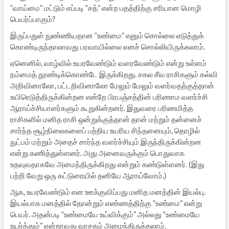
“வாய்மை” மட்டும் எப்படி “சத்” என்ற பதத்திற்கு சரியான மொழி
பெயர்ப்பாகும்?
இருப்பதுள் நுண்ணியதான “உண்மை” எனும் சொல்லை எடுத்துக்
கொண்டிருந்தாலாவது பரவாயில்லை எனச் சொல்லியிருக்கலாம்.
ஏனெனில், வாழ்வில் உயரவேண்டும் வளரவேண்டும் என்று உள்ளம்
நம்மைத் தூண்டிக்கொண்டே இருக்கிறது. சகல சீவ ராசிகளும் கல்வி
அறிவினாலோ, பட்டறிவினாலோ மேலும் மேலும் வளர்வதற்குத்தான்
உயிரெடுத்திருக்கின்றன என்றே பிரபஞ்சத்தின் பரிணாம வளர்ச்சி
ஆராய்ச்சியாளர்களும் கூறுகின்றனர். இதுவரை பரிணமித்த
ராசிகளில் மனித ராசி ஒன்றுக்குத்தான் தான் மற்றும் தன்னைச்
சார்ந்த சூழ்நிலைகளைப் பற்றிய உயரிய சிந்தனையும், தொழில்
நுட்பம் மற்றும் அதைச் சார்ந்த வளர்ச்சியும் இருந்திருக்கின்றன
என்று கணித்துள்ளனர். அது அனைவருக்கும் பொதுவாக
உதவுவதாகவே அமைந்திருக்கிறது என்றும் கண்டுள்ளனர். (இது
பற்றி வேறு ஒரு கட்டுரையில் தனியே ஆராய்வோம்.)
ஆக, உயரவேண்டும் என ஊக்குவிப்பது மனித மனத்தின் இயல்பு.
இயல்பாக மனத்தில் தோன்றும் எண்ணத்திற்கு “உண்மை” என்று
பெயர். அதன்படி “உண்மையே உய்விக்கும்” அல்லது “உண்மையே
உயர்த்தும்” என்றாவது வாசகம் அமைந்திருக்கலாம்.