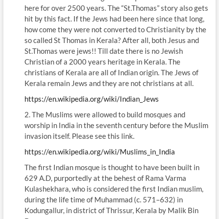
here for over 2500 years. The “St.Thomas” story also gets
hit by this fact. If the Jews had been here since that long,
how come they were not converted to Christianity by the
so called St Thomas in Kerala? After all, both Jesus and
St.Thomas were jews!! Till date there is no Jewish
Christian of a 2000 years heritage in Kerala. The
christians of Kerala are all of Indian origin. The Jews of
Kerala remain Jews and they are not christians at all.
https://en.wikipedia.org/wiki/Indian_Jews
2. The Muslims were allowed to build mosques and
worship in India in the seventh century before the Muslim
invasion itself. Please see this link.
https://en.wikipedia.org/wiki/Muslims_in_India
The first Indian mosque is thought to have been built in
629 A.D, purportedly at the behest of Rama Varma
Kulashekhara, who is considered the first Indian muslim,
during the life time of Muhammad (c. 571–632) in
Kodungallur, in district of Thrissur, Kerala by Malik Bin