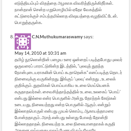
எடுத்தியம்பும் விதத்தை அழகாக விவரித்திருக்கிறீர்கள்.
நான்தான் சென்ற மறுமொழியில் ஏதோ வேகத்தில்
கட்டுரைக்குச் சம்பந்தமில்லாத விஷயத்தை எழுதிவிட்டேன்.
பொறுத்தருள்க.
C.N.Muthukumaraswamy
says:
May 14, 2010 at 10:31 am
தமிழ் நூலொன்றின் பழைய உரை ஒன்றைப் படித்தபோது புலவர்
ஒருவரைப் பாராட்டுகின்ற இடத்தில், “புலவுத் துறந்த
நோன்புடையராகலின் பொய் கூறாறென்க” எனப்படித்த தொடர்
நினைவுக்கு வருகின்றது. இங்குப் ‘புலவு’ என்றது , உடலைக்
குறிக்கும். துறவிகள் பொய்யாகிய உடலை மெய்யெனக்
கருதாதவர்கள். சைவசித்தாந்தத்தில் உடலை, உலகைப் ‘பொய்’
என்பது இல்லை என்ர பொருளில் அன்று. தோற்றக் கேடுகள்
உடையது, நிலையற்றது என்ற பொருளில் ஆகும். என்றும்
இல்லாதபொருள் என்பது முயல் கொம்பு, ஆகாயத்தாமரை
போன்றதாகும். அசத் என்பது உள்ளது போலத் தோன்றி
இல்லாததாதல். நிலையற்ற உடலை நிலையானதாகக் கருதி
அதனை எவ்வகையாலும் பேண விரும்புவோரே