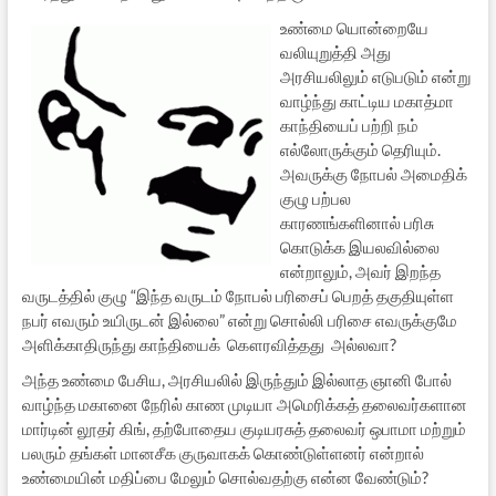
உண்மை யொன்றையே
வலியுறுத்தி அது
அரசியலிலும் எடுபடும் என்று
வாழ்ந்து காட்டிய மகாத்மா
காந்தியைப் பற்றி நம்
எல்லோருக்கும் தெரியும்.
அவருக்கு நோபல் அமைதிக்
குழு பற்பல
காரணங்களினால் பரிசு
கொடுக்க இயலவில்லை
என்றாலும், அவர் இறந்த
வருடத்தில் குழு “இந்த வருடம் நோபல் பரிசைப் பெறத் தகுதியுள்ள
நபர் எவரும் உயிருடன் இல்லை” என்று சொல்லி பரிசை எவருக்குமே
அளிக்காதிருந்து காந்தியைக் கௌரவித்தது அல்லவா?
அந்த உண்மை பேசிய, அரசியலில் இருந்தும் இல்லாத ஞானி போல்
வாழ்ந்த மகானை நேரில் காண முடியா அமெரிக்கத் தலைவர்களான
மார்டின் லூதர் கிங், தற்போதைய குடியரசுத் தலைவர் ஒபாமா மற்றும்
பலரும் தங்கள் மானசீக குருவாகக் கொண்டுள்ளனர் என்றால்
உண்மையின் மதிப்பை மேலும் சொல்வதற்கு என்ன வேண்டும்?