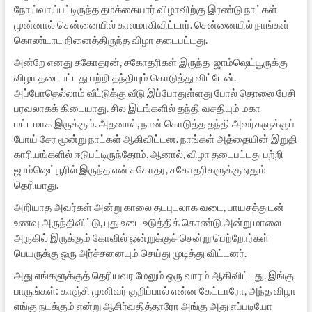
நோய்வாய்பட்டிருந்த தமக்கையார் விழாவிற்கு இரண்டு நாட்கள்
முன்னால் சென்னையில் காலமாகிவிட்டார். சென்னையில் நாங்கள்
கொண்டாட நினைத்திருந்த விழா தடைபட்டது.
அன்றே எனது சகோதரன், சகோதரிகள் இருந்த ஜாம்ஷெட்பூருக்கு
விழா தடைபட்டது பற்றி தந்தியும் கொடுத்து விட்டேன்.
அப்போதெல்லாம் வீட்டுக்கு வீடு இப்போதுள்ளது போல் தொலை பேசி
பரவலாகக் கிடையாது. சில இடங்களில் தந்தி வசதியும் மகா
மட்டமாக இருக்கும். அதனால், நான் கொடுத்த தந்தி அவர்களுக்குப்
போய் சேர மூன்று நாட்கள் ஆகிவிட்டன. நாங்கள் அத்தையின் இறுதி
காரியங்களில் ஈடுபட்டிருந்தோம். ஆனால், விழா தடைபட்டது பற்றி
ஜாம்ஷெட்பூரில் இருந்த என் சகோதர, சகோதரிகளுக்கு ஏதும்
தெரியாது.
அறியாத அவர்கள் அன்று காலை தடபுடலாக வடை, பாயசத்துடன்
உணவு அருந்திவிட்டு, புது உடை உடுத்திக் கொண்டு அன்று மாலை
அருகில் இருக்கும் கோவில் ஒன்றுக்குச் சென்று பெற்றோர்கள்
பெயருக்கு ஒரு அர்ச்சனையும் செய்து முடித்து விட்டனர்.
அது எங்களுக்குத் தெரியவர மேலும் ஒரு வாரம் ஆகிவிட்டது. இங்கு
பாருங்கள்: காஞ்சி முனிவர் குறிப்பால் என்ன கேட்டாரோ, அந்த விழா
எங்கு நடக்கும் என்று ஆசிர்வதித்தாரோ அங்கு அது எப்படியோ