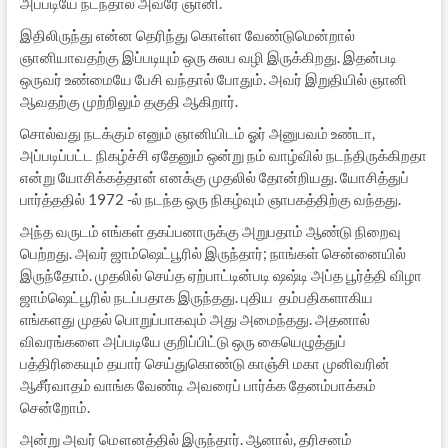
அப்படியே நடந்தால் அவரே ஞானி.
இதிலிருந்து என்ன தெரிந்து கொள்ள வேண்டுமென்றால்
ஞானியாவதற்கு இப்படியும் ஒரு சுலப வழி இருக்கிறது. இதன்படி
ஒருவர் உண்மையே பேசி வந்தால் போதும். அவர் இறுதியில் ஞானி
ஆவதற்கு முற்றிலும் தகுதி ஆகிறார்.
சொல்வது நடக்கும் எனும் ஞானியிடம் ஓர் அனுபவம் உண்டா,
அப்படிப்பட்ட நிகழ்ச்சி ஏதேனும் ஒன்று நம் வாழ்வில் நடந்திருக்கிறதா
என்று யோசிக்கத்தான் எனக்கு முதலில் தோன்றியது. யோசித்துப்
பார்த்ததில் 1972 -ல் நடந்த ஒரு நிகழ்வும் ஞாபகத்திற்கு வந்தது.
அந்த வருடம் எங்கள் தகப்பனாருக்கு அறுபதாம் ஆண்டு நிறைவு
பெற்றது. அவர் ஜாம்ஷெட்பூரில் இருந்தார்; நாங்கள் சென்னையில்
இருந்தோம். முதலில் செய்த ஏற்பாட்டின்படி ஷஷ்டி அப்த பூர்த்தி விழா
ஜாம்ஷெட்பூரில் நடப்பதாக இருந்தது. புதிய தம்பதிகளாகிய
எங்களது முதல் பொறுப்பாகவும் அது அமைந்தது. அதனால்
விவரங்களை அப்படியே குறிப்பிட்டு ஒரு கையெழுத்துப்
பத்திரிகையும் தயார் செய்துகொண்டு காஞ்சி மகா முனிவரின்
ஆசீர்வாதம் வாங்க வேண்டி அவரைப் பார்க்க தேனம்பாக்கம்
சென்றோம்.
அன்று அவர் மௌனத்தில் இருந்தார். ஆனால், தரிசனம்