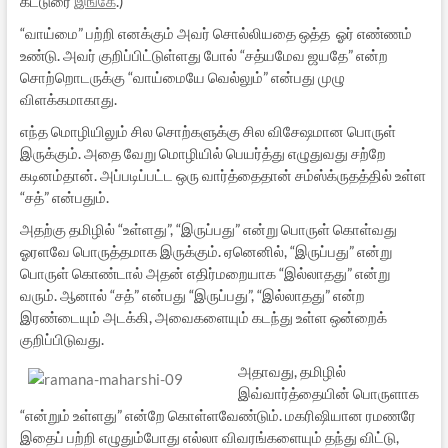
கட்டுரை
இங்கே
.)
“வாய்மை” பற்றி எனக்கும் அவர் சொல்லியதை ஒத்த ஓர் எண்ணம்
உண்டு. அவர் குறிப்பிட்டுள்ளது போல் “சத்யமேவ ஜயதே” என்ற
சொற்றொடருக்கு “வாய்மையே வெல்லும்” என்பது முழு
விளக்கமாகாது.
எந்த மொழியிலும் சில சொற்களுக்கு சில விசேஷமான பொருள்
இருக்கும். அதை வேறு மொழியில் பெயர்த்து எழுதுவது சற்றே
கடினம்தான். அப்படிப்பட்ட ஒரு வார்த்தைதான் சம்ஸ்க்ருதத்தில் உள்ள
“சத்” என்பதும்.
அதற்கு தமிழில் “உள்ளது”, “இருப்பது” என்று பொருள் கொள்வது
ஓரளவே பொருத்தமாக இருக்கும். ஏனெனில், “இருப்பது” என்று
பொருள் கொண்டால் அதன் எதிர்மறையாக “இல்லாதது” என்று
வரும். ஆனால் “சத்” என்பது “இருப்பது”, “இல்லாதது” என்ற
இரண்டையும் அடக்கி, அவைகளையும் கடந்து உள்ள ஒன்றைக்
குறிப்பிடுவது.
அதாவது, தமிழில்
இவ்வார்த்தையின் பொருளாக
“என்றும் உள்ளது” என்றே கொள்ளவேண்டும். மகரிஷியான ரமணரே
இதைப் பற்றி எழுதும்போது எல்லா விவரங்களையும் தந்து விட்டு,