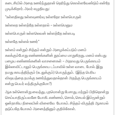
கடைசியில் அதை உணர்ந்துதான் தெரிந்து கொள்ளவேண்டும் என்றே
முடிக்கிறார். அவர் எழுதியது:
“உள்ளதிலது உள்ளவுணர்வு உள்ளதோ உள்ளபொருள்
உள்ளலற உள்ளத்தே உள்ளதால் – உள்ளமெனும
உள்ளபொருள் உள்ளலெவன் உள்ளத்தே உள்ளபடி
உள்ளதே உள்ளல் உணர்”
உள்ளம் என்றும் சித்தம் என்றும் அழைக்கப்படும் மனம்
கலக்கும்போது எண்ணங்களின் தூய்மை மாறுகிறது. மனம் என்பது
பழைய எண்ணங்களின் வாசனைகள் – அதாவது பெருங்காயம்
இல்லாவிட்டாலும் பெருங்காய டப்பாவில் உள்ள வாடை போல். இது
நமது காயத்திற்கும் (உடலுக்கும்) பொருந்தும். (இந்த பெரிய
விஷயத்தை நமக்கு உணர்த்துவதால்தான் அதற்கு பெருங்காயம்
என்று பெயர் வந்திருக்குமோ?)
ஆக உள்ளொன்று வைத்து, புறமொன்று பேசாது, மற்றும் பிறிதொன்று
செய்யாதிருப்பவனே யோகி. எண்ணம், சொல், செயல் இம்மூன்றும்
ஒன்றாகிய நிலையின் விளைவே யோகம். சித்தம் விருத்தி ஆகாமல்
தடுப்பதே யோகம் அனைத்தினும் குறிக்கோள்.