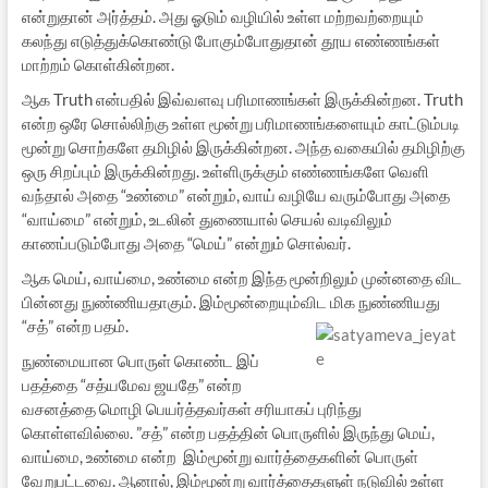
என்றுதான் அர்த்தம். அது ஓடும் வழியில் உள்ள மற்றவற்றையும்
கலந்து எடுத்துக்கொண்டு போகும்போதுதான் தூய எண்ணங்கள்
மாற்றம் கொள்கின்றன.
ஆக Truth என்பதில் இவ்வளவு பரிமாணங்கள் இருக்கின்றன. Truth
என்ற ஒரே சொல்லிற்கு உள்ள மூன்று பரிமாணங்களையும் காட்டும்படி
மூன்று சொற்களே தமிழில் இருக்கின்றன. அந்த வகையில் தமிழிற்கு
ஒரு சிறப்பும் இருக்கின்றது. உள்ளிருக்கும் எண்ணங்களே வெளி
வந்தால் அதை “உண்மை” என்றும், வாய் வழியே வரும்போது அதை
“வாய்மை” என்றும், உடலின் துணையால் செயல் வடிவிலும்
காணப்படும்போது அதை “மெய்” என்றும் சொல்வர்.
ஆக மெய், வாய்மை, உண்மை என்ற இந்த மூன்றிலும் முன்னதை விட
பின்னது நுண்ணியதாகும். இம்மூன்றையும்விட மிக நுண்ணியது
“சத்” என்ற பதம்.
நுண்மையான பொருள் கொண்ட இப்
பதத்தை “சத்யமேவ ஜயதே” என்ற
வசனத்தை மொழி பெயர்த்தவர்கள் சரியாகப் புரிந்து
கொள்ளவில்லை. ”சத்” என்ற பதத்தின் பொருளில் இருந்து மெய்,
வாய்மை, உண்மை என்ற இம்மூன்று வார்த்தைகளின் பொருள்
வேறுபட்டவை. ஆனால், இம்மூன்று வார்த்தைகளுள் நடுவில் உள்ள