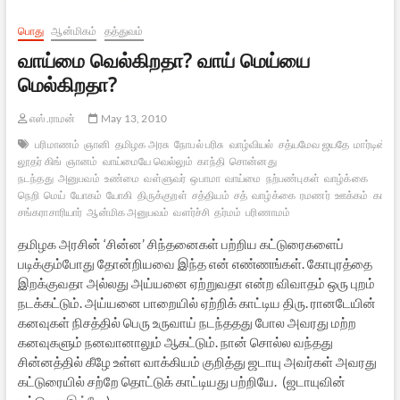
பொது
ஆன்மிகம்
தத்துவம்
வாய்மை வெல்கிறதா? வாய் மெய்யை
மெல்கிறதா?
எஸ்.ராமன்
May 13, 2010
பரிமாணம்
ஞானி
தமிழக அரசு
நோபல் பரிசு
வாழ்வியல்
சத்யமேவ ஜயதே
மார்டின்
லூதர் கிங்
ஞானம்
வாய்மையே வெல்லும்
காந்தி
சொன்னது
நடந்தது
அனுபவம்
உண்மை
வள்ளுவர்
ஒபாமா
வாய்மை
நற்பண்புகள்
வாழ்க்கை
நெறி
மெய்
யோகம்
யோகி
திருக்குறள்
சத்தியம்
சத்
வாழ்க்கை
ரமணர்
ஊக்கம்
காஞ்ச
சங்கராசாரியார்
ஆன்மிக அனுபவம்
வளர்ச்சி
தர்மம்
பரிணாமம்
தமிழக அரசின் ‘சின்ன’ சிந்தனைகள் பற்றிய கட்டுரைகளைப்
படிக்கும்போது தோன்றியவை இந்த என் எண்ணங்கள். கோபுரத்தை
இறக்குவதா அல்லது அய்யனை ஏற்றுவதா என்ற விவாதம் ஒரு புறம்
நடக்கட்டும். அய்யனை பாறையில் ஏற்றிக் காட்டிய திரு. ரானடேயின்
கனவுகள் நிசத்தில் பெரு உருவாய் நடந்ததது போல அவரது மற்ற
கனவுகளும் நனவானாலும் ஆகட்டும். நான் சொல்ல வந்தது
சின்னத்தில் கீழே உள்ள வாக்கியம் குறித்து ஜடாயு அவர்கள் அவரது
கட்டுரையில் சற்றே தொட்டுக் காட்டியது பற்றியே. (ஜடாயுவின்