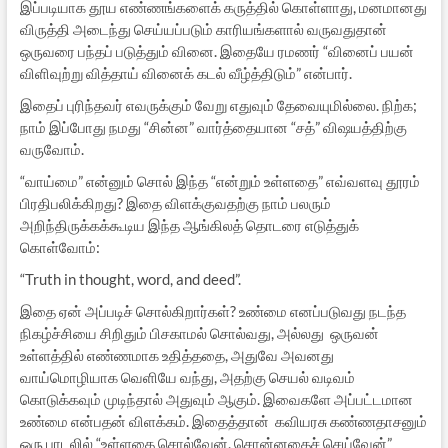
இப்படியாக தூய எண்ணங்களைக் கருத்தில் கொள்ளாது, மனமானது
விருத்தி அடைந்து செய்யப்படும் காரியங்களால் வருவதுதான்
ஒருவரை பந்தப் படுத்தும் வினை. இதையே ரமணர் “வினைப் பயன்
விளிவுற்று வித்தாய் வினைக் கடல் வீழ்த்திடும்” என்பார்.
இதைப் புரிந்தவர் எவருக்கும் வேறு எதுவும் தேவையுமில்லை. நிற்க;
நாம் இப்போது நமது “சின்ன” வார்த்தையான “சத்” விஷயத்திற்கு
வருவோம்.
“வாய்மை” என்னும் சொல் இந்த “என்றும் உள்ளதை” எவ்வளவு தூரம்
பிரதிபலிக்கிறது? இதை விளக்குவதற்கு நாம் பலரும்
அறிந்திருக்கக்கூடிய இந்த ஆங்கிலத் தொடரை எடுத்துக்
கொள்வோம்:
“Truth in thought, word, and deed”.
இதை ஏன் அப்படிச் சொல்கிறார்கள்? உண்மை எனப்படுவது நடந்த
நிகழ்ச்சியை சிறிதும் பிசகாமல் சொல்வது, அல்லது ஒருவன்
உள்ளத்தில் எண்ணமாக உதித்ததை, அதுவே அவனது
வாய்மொழியாக வெளியே வந்து, அதற்கு செயல் வடிவம்
கொடுக்கவும் முடிந்தால் அதுவும் ஆகும். இவைகளே அப்பட்டமான
உண்மை என்பதன் விளக்கம். இதைத்தான் கவியரசு கண்ணதாசனும்
ஒரு பாடலில் “உள்ளதை சொல்வேன், சொன்னதைச் செய்வேன்”