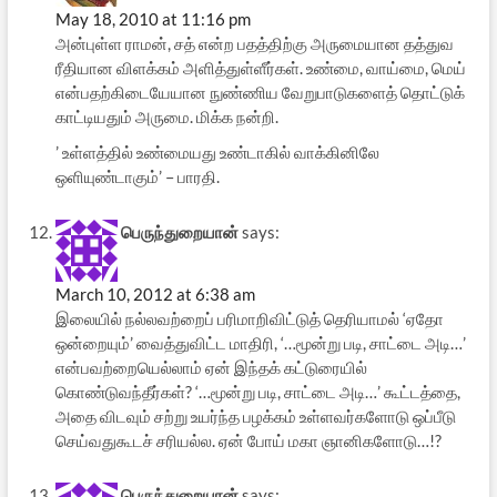
May 18, 2010 at 11:16 pm
அன்புள்ள ராமன், சத் என்ற பதத்திற்கு அருமையான தத்துவ
ரீதியான விளக்கம் அளித்துள்ளீர்கள். உண்மை, வாய்மை, மெய்
என்பதற்கிடையேயான நுண்ணிய வேறுபாடுகளைத் தொட்டுக்
காட்டியதும் அருமை. மிக்க நன்றி.
’ உள்ளத்தில் உண்மையது உண்டாகில் வாக்கினிலே
ஒளியுண்டாகும்’ – பாரதி.
பெருந்துறையான்
says:
March 10, 2012 at 6:38 am
இலையில் நல்லவற்றைப் பரிமாறிவிட்டுத் தெரியாமல் ‘ஏதோ
ஒன்றையும்’ வைத்துவிட்ட மாதிரி, ‘…மூன்று படி, சாட்டை அடி…’
என்பவற்றையெல்லாம் ஏன் இந்தக் கட்டுரையில்
கொண்டுவந்தீர்கள்? ‘…மூன்று படி, சாட்டை அடி…’ கூட்டத்தை,
அதை விடவும் சற்று உயர்ந்த பழக்கம் உள்ளவர்களோடு ஒப்பீடு
செய்வதுகூடச் சரியல்ல. ஏன் போய் மகா ஞானிகளோடு…!?
பெருந்துறையான்
says: