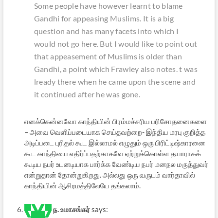
Some people have however learnt to blame
Gandhi for appeasing Muslims. It is a big
question and has many facets into which I
would not go here. But I would like to point out
that appeasement of Muslims is older than
Gandhi, a point which Frawley also notes. t was
lready there when he came upon the scene and
it continued after he was gone.
எனக்கென்னவோ காந்தியின் பிரம்மச்சரிய பரிசோதனைகளை
– அவை வெளிப்படையாக செய்தவற்றை- இந்திய மரபு குறித்த
அடிப்படை புரிதல் கூட இல்லாமல் எழுதும் ஒரு பிரிட்டிஷ்காரனை
கூட காந்தியை எதிர்ப்பதற்காகவே ஏற்றுக்கொள்ள தயாராகக்
கூடிய நபர் உடனடியாக பார்க்க வேண்டிய நபர் மனநல மருத்துவர்
என்றுதான் தோன்றுகிறது. அல்லது ஒரு வருடம் வார்தாவில்
காந்தியின் ஆசிரமத்திலேயே தங்கலாம்.
ந. உமாசங்கர்
says: