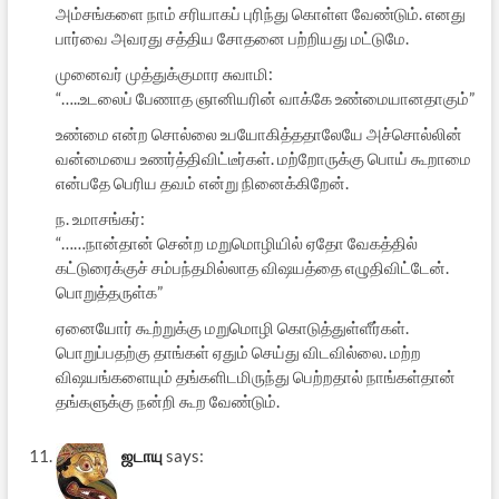
அம்சங்களை நாம் சரியாகப் புரிந்து கொள்ள வேண்டும். எனது
பார்வை அவரது சத்திய சோதனை பற்றியது மட்டுமே.
முனைவர் முத்துக்குமார சுவாமி:
“…..உடலைப் பேணாத ஞானியரின் வாக்கே உண்மையானதாகும்”
உண்மை என்ற சொல்லை உபயோகித்ததாலேயே அச்சொல்லின்
வன்மையை உணர்த்திவிட்டீர்கள். மற்றோருக்கு பொய் கூறாமை
என்பதே பெரிய தவம் என்று நினைக்கிறேன்.
ந. உமாசங்கர்:
“……நான்தான் சென்ற மறுமொழியில் ஏதோ வேகத்தில்
கட்டுரைக்குச் சம்பந்தமில்லாத விஷயத்தை எழுதிவிட்டேன்.
பொறுத்தருள்க”
ஏனையோர் கூற்றுக்கு மறுமொழி கொடுத்துள்ளீர்கள்.
பொறுப்பதற்கு தாங்கள் ஏதும் செய்து விடவில்லை. மற்ற
விஷயங்களையும் தங்களிடமிருந்து பெற்றதால் நாங்கள்தான்
தங்களுக்கு நன்றி கூற வேண்டும்.
ஜடாயு
says: