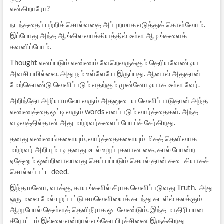
என்கிறாரோ?
நடந்ததைப் பற்றிச் சொல்வதை அப்புறமாக எடுத்துக் கொள்வோம்.
இப்போது அந்த ஆங்கில வாக்கியத்தில் உள்ள ஆழங்களைக்
கவனிப்போம்.
Thought எனப்படும் எண்ணம் வேறெவருக்கும் தெரியவேண்டிய
அவசியமில்லை. அது நம் உள்ளேயே இருப்பது. ஆனால் அதுதான்
மேற்கொண்டு வெளிப்படும் எதற்கும் முன்னோடியாக உள்ள வேர்.
அறிந்தோ அறியாமலோ வரும் அதனுடைய வெளிப்பாடுதான் அந்த
எண்ணத்தை ஒட்டி வரும் words எனப்படும் வார்த்தைகள். அந்த
வடிவத்தில்தான் அது மற்றவர்களைப் போய்ச் சேர்கிறது.
தனது எண்ணங்களையும், வார்த்தைகளையும் மிகத் தெளிவாக
மற்றவர் அறியும்படி தனது உடல் உறுப்புகளான கை, கால் போன்ற
ஏதேனும் ஒன்றினாலாவது செய்யப்படும் செயல் தான் கடைசியாகச்
சொல்லப்பட்ட deed.
இந்த மனோ, வாக்கு, காயங்களில் சீராக வெளிப்படுவது Truth. அது
ஒரு மலை மேல் புறப்பட்டு சமவெளியைக் கடந்து கடலில் கலக்கும்
ஆறு போல் தெள்ளத் தெளிநீராக ஓடவேண்டும். இந்த மாதிரியான
சீரோட்டம் இல்லை என்றால் எங்கோ பிரச்சினை இருக்கிறது