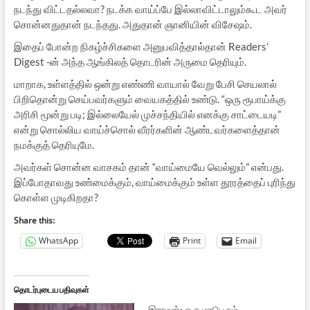
நடந்து விட்டதல்லவா? நடக்க வாய்ப்பே இல்லாவிட்டாலும்கூட அவர்
சொன்னதுதான் நடந்தது. அதுதான் ஞானியின் விசேஷம்.
இதைப் போன்ற நிகழ்ச்சிகளை அனுபவித்தால்தான் Readers’
Digest -ன் அந்த ஆங்கிலத் தொடரின் அருமை தெரியும்.
மாறாக, உள்ளத்தில் ஒன்று எண்ணி வாயால் வேறு பேசி செயலால்
பிறிதொன்று செய்பவர்களும் வையகத்தில் உண்டு. “ஒரு ரூபாய்க்கு
அரிசி மூன்று படி; இல்லையேல் முச்சந்தியில் எனக்கு சாட்டையடி”
என்று சொல்லிய வாய்ச்சொல் வீரர்களின் ஆண்டவர்களைத்தான்
நமக்குத் தெரியுமே.
அவர்கள் சொன்ன வாசகம் தான் “வாய்மையே வெல்லும்” என்பது.
இப்போதாவது உண்மைக்கும், வாய்மைக்கும் உள்ள தூரத்தைப் புரிந்து
கொள்ள முடிகிறதா?
Share this:
WhatsApp
Print
Email
தொடர்புடைய பதிவுகள்
இராமன்: ஒரு மாபெரும்