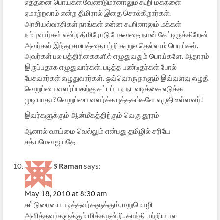
எத்தனை பொய்கள் வேண்டுமானாலும் கூறி மக்களை
ஏமாற்றலாம் என்ற திமிரால் இதை சொல்கிறார்கள்.
அரசியல்வாதிகள் நாங்கள் என்ன கூறினாலும் மக்கள்
நம்புவார்கள் என்ற திமிரோடு பேசுவதை நான் கேட்டிருக்கிறேன்
அவர்கள் இந்து சமயத்தை பற்றி கூறுவதெல்லாம் பொய்கள்.
அவர்கள் பல பத்திரிகைகளில் எழுதுவதும் பொய்களே. ஆதாரம்
இருப்பதாக எழுதுவார்கள். படித்த பண்டிதர்கள் போல்
பேசுவார்கள் எழுதுவார்கள். ஒவ்வொரு நாளும் இவ்வளவு எழுதி
வெறுப்பை வளர்ப்பதற்கு சட்டப் படி நடவடிக்கை எடுக்க
முடியாதா? வெறுப்பை வளர்க்க புத்தகங்களே எழுதி உள்ளனர்!
இவர்களுக்கும் ஆன்மீகத்திற்கும் வெகு தூரம்
ஆனால் வாய்மை வெல்லும் என்ப‌து தமிழில் சரியே‍‍ ‍‍
சத்யமேவ ஜயதே
S Raman
says:
May 18, 2010 at 8:30 am
கட்டுரையை படித்தவர்களுக்கும், மறுமொழி
அளித்தவர்களுக்கும் மிக்க நன்றி. காந்தி பற்றிய பல