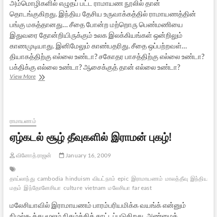
அம்மொழிகளில் எழுதப் பட்ட ராமாயண நூலில் தான்
தொடங்குகிறது. இந்திய தேசிய உருவாக்கத்தில் ராமாயணத்தின்
பங்கு மகத்தானது… சீதை போன்ற மற்றொரு பெண்மணியை
இதுவரை தோன்றியிருக்கும் உலக இலக்கியங்கள் ஒன்றிலும்
காணமுடியாது. இனிமேலும் காண்பதரிது. சீதை ஒப்பற்றவள்…
தியாகத்திற்கு எல்லை உண்டா? சகோதர பாசத்திற்கு எல்லை உண்டா?
பக்திக்கு எல்லை உண்டா? ஆசைக்குத் தான் எல்லை உண்டா?
நமது
View More
பண்பாட்டின்
ஊற்றுமுகம்
ராமாயணம்
ராமாயணம்
ஏழ்கடல் சூழ் தீவுகளில் இராமன் புகழ்!
வினோத் ராஜன்
January 16, 2009
தாய்லாந்து
cambodia
hinduism
வியட்நாம்
epic
இராமாயணம்
மாலத்தீவு
இந்தியா
க
மதம்
இந்தோனேசியா
culture
vietnam
மலேசியா
far east
மலேசியாவில் இராமாயணம் பாரம்பரியமிக்க வயங்க் என்னும்
நிழல்கூத்து மூலம் நிகழ்த்திக் காட்டப்படுகிறது. அண்மைக்