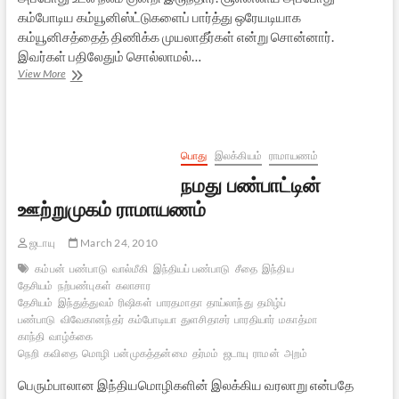
கம்போடிய கம்யூனிஸ்ட்டுகளைப் பார்த்து ஒரேயடியாக
கம்யூனிசத்தைத் திணிக்க முயலாதீர்கள் என்று சொன்னார்.
இவர்கள் பதிலேதும் சொல்லாமல்…
கம்போடியாவில்
View More
ஹிட்லரின்
ஒரு
வாரிசு
பொது
இலக்கியம்
ராமாயணம்
நமது பண்பாட்டின்
ஊற்றுமுகம் ராமாயணம்
ஜடாயு
March 24, 2010
கம்பன்
பண்பாடு
வால்மீகி
இந்தியப் பண்பாடு
சீதை
இந்திய
தேசியம்
நற்பண்புகள்
கலாசார
தேசியம்
இந்துத்துவம்
ரிஷிகள்
பாரதமாதா
தாய்லாந்து
தமிழ்ப்
பண்பாடு
விவேகானந்தர்
கம்போடியா
துளசிதாசர்
பாரதியார்
மகாத்மா
காந்தி
வாழ்க்கை
நெறி
கவிதை
மொழி
பன்முகத்தன்மை
தர்மம்
ஜடாயு
ராமன்
அறம்
பெரும்பாலான இந்தியமொழிகளின் இலக்கிய வரலாறு என்பதே