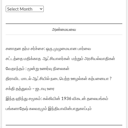
முந்தைய
பதிவுகள்
அண்மையவை
சனாதன தர்ம சர்ச்சை: ஒரு முழுமையான பார்வை
சட்டத்தை மதிக்காத ஆட்சியாளர்கள் மற்றும் அரசியல்வாதிகள்
வேதாந்தம் : மூன்று உணர்வு நிலைகள்
திராவிட மாடல் ஆட்சியில் நடைபெற்ற ஊழல்கள் கற்பனையா ?
சக்தி தத்துவம் – ஜடாயு உரை
இந்த ஹிந்து சமூகம்: கல்கியின் 1936 விகடன் தலையங்கம்
பங்களாதேஷ் கலவரமும் இந்தியாவின்பாதுகாப்பும்