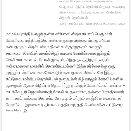
ஃபவுண்டேஷன்
மல்லை
ஸ்தல சயனப்
பெருமாள்
மத்திய தொல்லியல் துறை
உலக புராதனச
சின்னங்கள்
மகேந்திர பல்லவன்
விசித்திரச்
சித்தன்
தொல்லியல்
துறை
கம்போடியா
புனரமைப்பு
கடற்கரை
மாமல்ல
மாமல்லபுரத்தில் எழுந்துள்ள சர்ச்சை! ஸ்தல சயனப் பெருமாள்
கோவிலை மத்தியத்தொல்லியல் துறை எடுத்தாள்வது சரியா
என்பதாகும். அரசியல்வாதிகள் கூக்குரலுக்கும், உள்ளூர்
சுயநலவாதிகளின் உணர்ச்சிபூர்வமான கோரிக்கைகளுக்கும்
செவிசாய்க்காமல், கோவிலுக்கும், அந்த தலத்திற்கும் வரும்
நன்மைகளை மனதில் கொண்டு, மக்கள் இந்த சர்ச்சைக்கு ஒரு
முற்றுப் புள்ளி வைக்க வேண்டும் என்பதனை விளக்கவே இந்த
கட்டுரை.. மத்திய தொல்லியல் துறையின் கீழ் வாழும் கோவில்களில்
பூஜைகள் ஆகம விதிப்படி தொடர்ந்து நடக்கும் கோவில்கள் பலப்பல –
வடக்கே பூரி ஜெகன்னாதர் கோவில், துவாரகா, தஞ்சை பிரகதீஸ்வரர்
தாராசுரம், கங்கை கொண்ட சோழபுரம் மற்றும் காஞ்சி கைலாசநாதர்
கோவில்… (முனைவர் தியாக. சத்தியமூர்த்தி அவர்களின் கட்டுரை)
கோயில்களும்,
View More
தொல்லியல்
துறையும்:
ஒரு
பார்வை