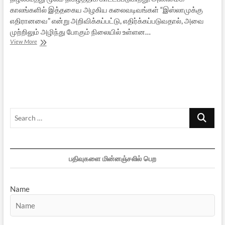
காலங்களில் இத்தகைய அழகிய கலைவடிவங்கள் “இஸ்லாமுக்கு
எதிரானவை” என்று அறிவிக்கப்பட்டு, எதிர்க்கப்படுவதால், அவை
முற்றிலும் அழிந்து போகும் நிலையில் உள்ளன…
ஏழ்கடல்
View More
சூழ்
தீவுகளில்
இராமன்
புகழ்!
Search
…
பதிவுகளை மின்னஞ்சலில் பெற
Name