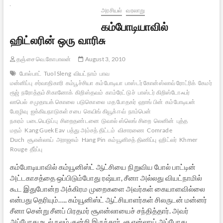
அரசியல்
வரலாறு
கம்போடியாவில்
ஹிட்லரின் ஒரு வாரிசு
தஞ்சை வெ.கோபாலன்
August 3, 2010
போல்பாட்
Tuol Sleng
வியட்நாம்
பாவ
மன்னிப்பு
சர்வாதிகாரி
கம்பூச்சியா
கம்போடியா
பாஸ்டர் கோன்ஸ்லாவ் ரோட்ரிக்
கேமர்
ரூஜ்
நரோத்தம் சிகானோக்
கிறிஸ்தவம்
காம்ரேட் டுச்
பாஸ்டர் கிறிஸ்டோஃபர்
லாபெல்
சமுதாயக் கொலை
படுகொலை
மத போதகர்
ஹாங் பின்
கம்போடியன்
பேரழிவு
ஐக்கியநாடுகள் சபை
கெயிங் கியூக் ஈவ்
நாம்பென்
நகரம்
படையெடுப்பு
சிறைதண்டனை
டுவால் ஸ்லெங் சிறை
லெனின்
புத்த
மதம்
Kang Guek Eav
பத்து அம்சத் திட்டம்
விசாரணை
Comrade
Duch
சூஎன்லாய்
அராஜகம்
Hang Pin
கம்யூனிசத் திணிப்பு
ஹிட்லர்
Khmer
Rouge
தீர்ப்பு
கம்போடியாவில் கம்யூனிஸ்ட் ஆட்சியை நிறுவிய போல் பாட்டின்
அட்டகாசத்தை ஒப்பிடும்போது ரஷ்யா, சீனா அல்லது வியட்நாமில்
கூட இதுபோன்ற அக்கிரம முறைகளை அவர்கள் கையாளவில்லை
என்பது தெரியும்….. கம்யூனிஸ்ட் ஆட்சியாளர்கள் சிலருடன் மன்னர்
சீனா சென்று சீனப் பிரதமர் சூஎன்லாயைச் சந்தித்தார். அவர்
அப்போது உடல் நலம் குன்றி இருந்தார். சூஎன்லாய் அப்போது