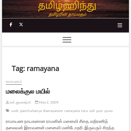
Skip
to
content
facebook
twitter
Tag:
ramayana
ராமாயணம்
மலைக்குல மயில்
எஸ்.ஜயலக்ஷ்மி
May 2, 2009
வாலி
pancha kanya
Ramayanam
ramayana
tara
vali
தாரா
தாரை
ராமாயண நாயகனான ராமனின் மனைவி சீதை. எதிரணித்
தலைவன் இராவணன் மனைவி மண்டோதரி. இருவரும் சிறந்த