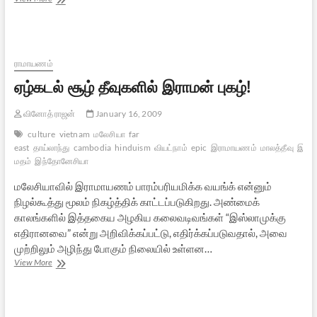
பாராட்டும்
பகழி
ராமாயணம்
ஏழ்கடல் சூழ் தீவுகளில் இராமன் புகழ்!
வினோத் ராஜன்
January 16, 2009
culture
vietnam
மலேசியா
far
east
தாய்லாந்து
cambodia
hinduism
வியட்நாம்
epic
இராமாயணம்
மாலத்தீவு
இந்த
மதம்
இந்தோனேசியா
மலேசியாவில் இராமாயணம் பாரம்பரியமிக்க வயங்க் என்னும்
நிழல்கூத்து மூலம் நிகழ்த்திக் காட்டப்படுகிறது. அண்மைக்
காலங்களில் இத்தகைய அழகிய கலைவடிவங்கள் “இஸ்லாமுக்கு
எதிரானவை” என்று அறிவிக்கப்பட்டு, எதிர்க்கப்படுவதால், அவை
முற்றிலும் அழிந்து போகும் நிலையில் உள்ளன…
ஏழ்கடல்
View More
சூழ்
தீவுகளில்
இராமன்
புகழ்!