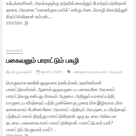
கற்புக்கரசிகள். அவர்களுக்கு நடுவில் வைத்துப் போற்றப்படுகிறாள்
தாரை. அவளை “மலைக்குல மயில்” என்று அடைமொழி கொடுத்துச்
சிறப்பிக்கிறான் கம்பன்….
மலைக்குல
View More
மயில்
ராமாயணம்
பகைவனும் பாராட்டும் பகழி
எஸ்.ஜயலக்ஷ்மி
April 3, 2009
ramayana
ராமாயணம்
ராமநவமி
பொதுவாக உலகில் ஒருவரை நண்பர்கள், உறவினர்கள்
பாராட்டுவார்கள். ஆனால் ஒருவருடைய பகைவனே அவரைப்
பாராட்டுவது என்பது மிகவும் அருமை. அதிலும் யாரைப்பற்றி,
யாருடைய வீரத்தைப் பற்றி முன்னொரு முறை மிக இழிவாக, மிக
ஏளனமாகப் பேசினானோ அவரைப் பற்றியும் அவருடைய வீரத்தைப்
பற்றியும் மனம் திறந்து பாராட்டுகிறான். ஒரு தடவை அல்ல பல
தடவை. பலவகையாகப் பாராட்டுகிறான். பாராட்டுபவர் யார்?
பாராட்டுப் பெறுபவர் யார்?…
பகைவனும்
View More