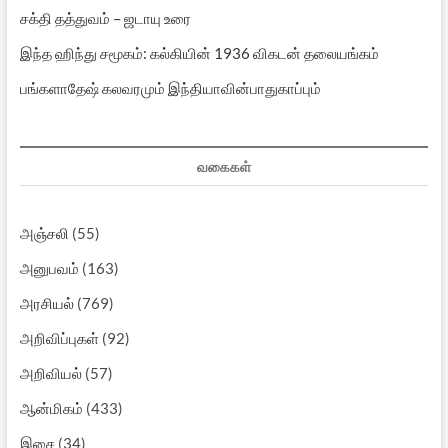
சக்தி தத்துவம் – ஜடாயு உரை
இந்த ஹிந்து சமூகம்: கல்கியின் 1936 விகடன் தலையங்கம்
பங்களாதேஷ் கலவரமும் இந்தியாவின்பாதுகாப்பும்
வகைகள்
அஞ்சலி
(55)
அனுபவம்
(163)
அரசியல்
(769)
அறிவிப்புகள்
(92)
அறிவியல்
(57)
ஆன்மிகம்
(433)
இசை
(34)