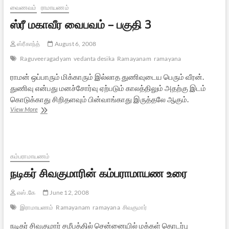
வைணவம்
ராமாயணம்
ஸ்ரீ மகாவீர வைபவம் – பகுதி 3
ஸ்ரீகாந்த்
August 6, 2008
Raguveeragadyam
vedanta desika
Ramayanam
ramayana
ராமன் ஒப்பாரும் மிக்காரும் இல்லாத துணிவுடைய பெரும் வீரன்.
துணிவு என்பது மனச்சோர்வு ஏற்படும் காலத்திலும் அதற்கு இடம்
கொடுக்காது சிறிதளவும் பின்வாங்காது இருத்தலே ஆகும்.
ஸ்ரீ
View More
மகாவீர
வைபவம்
–
பகுதி
3
கம்பராமாயணம்
நடிகர் சிவகுமாரின் கம்பராமாயண உரை
எஸ்.கே
June 12, 2008
இராமாயணம்
Ramayanam
ramayana
சிவகுமார்
நடிகர் சிவகுமார் சமீபத்தில் சென்னையில் மக்கள் தொடர்பு