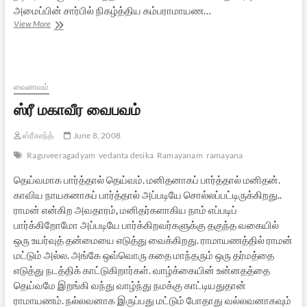
அமைப்பின் சார்பில் நிகழ்த்திய கம்பராமாயண…
நடிகர்
View More
சிவகுமாரின்
கம்பராமாயண
உரை
வைணவம்
ஸ்ரீ மகாவீர வைபவம்
ஸ்ரீகாந்த்
June 8, 2008
Raguveeragadyam
vedanta desika
Ramayanam
ramayana
தெய்வமாக பார்த்தால் தெய்வம். மனிதனாகப் பார்த்தால் மனிதன்.
காவிய நாயகனாகப் பார்த்தால் அப்படியே சொல்லப்பட்டிருக்கிறது..
ராமன் என்கிற அவதாரம், மனிதர்களாகிய நாம் எப்படிப்
பார்க்கிறோமோ அப்படியே பார்க்கிறவர்களுக்கு தகுந்த வகையில்
ஒரு உயர்வுத் தன்மையை எடுத்து வைக்கிறது. ராமாயணத்தில் ராமன்
மட்டும் அல்ல. அங்கே ஒவ்வொரு கதை மாந்தரும் ஒரு தர்மத்தை
எடுத்து நடத்திக் காட்டுகிறார்கள். வாழ்க்கையின் உன்னதத்தை
தெய்வமே இறங்கி வந்து வாழ்ந்து நமக்கு காட்டியதுதான்
ராமாயணம். நல்லவனாக இருப்பது மட்டும் போதாது வல்லவனாகவும்