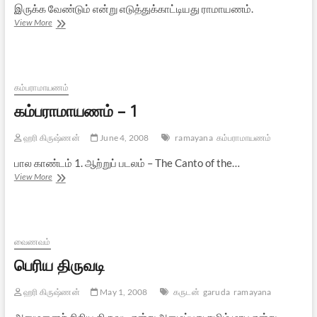
இருக்க வேண்டும் என்று எடுத்துக்காட்டியது ராமாயணம்.
ஸ்ரீ
View More
மகாவீர
வைபவம்
கம்பராமாயணம்
கம்பராமாயணம் – 1
ஹரி கிருஷ்ணன்
June 4, 2008
ramayana
கம்பராமாயணம்
பால காண்டம் 1. ஆற்றுப் படலம் – The Canto of the…
கம்பராமாயணம்
View More
–
1
வைணவம்
பெரிய திருவடி
ஹரி கிருஷ்ணன்
May 1, 2008
கருடன்
garuda
ramayana
அனுமனைச் சிறிய திருவடி என்று அழைப்பது தமிழ் மரபு என்று