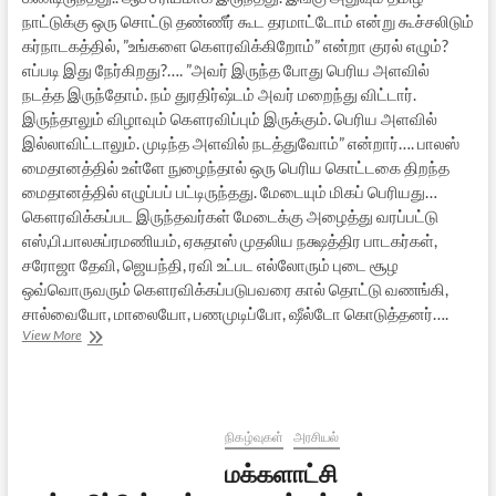
நாட்டுக்கு ஒரு சொட்டு தண்ணீர் கூட தரமாட்டோம் என்று கூச்சலிடும்
கர்நாடகத்தில், ”உங்களை கௌரவிக்கிறோம்” என்றா குரல் எழும்?
எப்படி இது நேர்கிறது?…. ”அவர் இருந்த போது பெரிய அளவில்
நடத்த இருந்தோம். நம் துரதிர்ஷ்டம் அவர் மறைந்து விட்டார்.
இருந்தாலும் விழாவும் கௌரவிப்பும் இருக்கும். பெரிய அளவில்
இல்லாவிட்டாலும். முடிந்த அளவில் நடத்துவோம்” என்றார்…. பாலஸ்
மைதானத்தில் உள்ளே நுழைந்தால் ஒரு பெரிய கொட்டகை திறந்த
மைதானத்தில் எழுப்பப் பட்டிருந்தது. மேடையும் மிகப் பெரியது…
கௌரவிக்கப்பட இருந்தவர்கள் மேடைக்கு அழைத்து வரப்பட்டு
எஸ்,பி.பாலசுப்ரமணியம், ஏசுதாஸ் முதலிய நக்ஷத்திர பாடகர்கள்,
சரோஜா தேவி, ஜெயந்தி, ரவி உட்பட எல்லோரும் புடை சூழ
ஒவ்வொருவரும் கௌரவிக்கப்படுபவரை கால் தொட்டு வணங்கி,
சால்வையோ, மாலையோ, பணமுடிப்போ, ஷீல்டோ கொடுத்தனர்….
பிரதிவாதி
View More
பயங்கரம்
ஸ்ரீனிவாஸ்
பெயரில்
வந்த
கௌரவம்:
நிகழ்வுகள்
அரசியல்
பலரோடு
மக்களாட்சி
எனக்கும்
ஒன்று