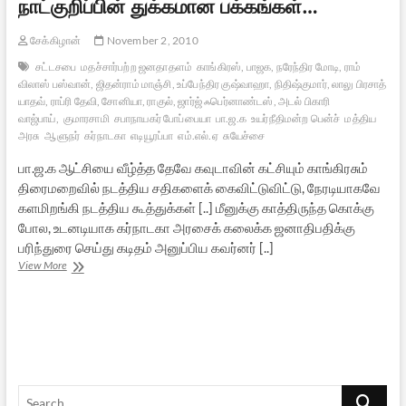
நாட்குறிப்பின் துக்கமான பக்கங்கள்…
சேக்கிழான்
November 2, 2010
சட்டசபை
மதச்சார்பற்ற ஜனதாதளம்
காங்கிரஸ், பாஜக, நரேந்திர மோடி, ராம்
விலாஸ் பஸ்வான், ஜிதன்ராம் மாஞ்சி, உப்பேந்திர குஷ்வாஹா, நிதிஷ்குமார், லாலு பிரசாத்
யாதவ், ராப்ரி தேவி, சோனியா, ராகுல், ஜார்ஜ் ஃபெர்னாண்டஸ், அடல் பிகாரி
வாஜ்பாய்,
குமாரசாமி
சபாநாயகர் போப்பையா
பா.ஜ.க
உயர்நீதிமன்ற பென்ச்
மத்திய
அரசு
ஆளுநர்
கர்நாடகா
எடியூரப்பா
எம்.எல்.ஏ
சுயேச்சை
பா.ஜ.க ஆட்சியை வீழ்த்த தேவே கவுடாவின் கட்சியும் காங்கிரசும்
திரைமறைவில் நடத்திய சதிகளைக் கைவிட்டுவிட்டு, நேரடியாகவே
களமிறங்கி நடத்திய கூத்துக்கள் [..] மீனுக்கு காத்திருந்த கொக்கு
போல, உடனடியாக கர்நாடகா அரசைக் கலைக்க ஜனாதிபதிக்கு
பரிந்துரை செய்து கடிதம் அனுப்பிய கவர்னர் [..]
மக்களாட்சி
View More
நாட்குறிப்பின்
துக்கமான
பக்கங்கள்…
Search