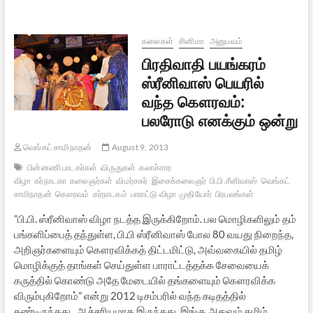
பயணம்
–
1
(சித்ரதுர்கா)
கலைகள்
சினிமா
அனுபவம்
பிரதிவாதி பயங்கரம்
ஸ்ரீனிவாஸ் பெயரில்
வந்த கௌரவம்:
பலரோடு எனக்கும் ஒன்று
வெங்கட் சாமிநாதன்
August 9, 2013
பின்னணி பாடகர்கள்
விருதுகள்
கலாச்சார
விழா
கர்நாடகா
கலைஞர்கள்
விமர்சகர்
இசைக்கலைஞர்
பி.பி.சீனிவாஸ்
வெங்கட்
சாமிநாதன்
கௌரவம்
கர்நாடகம்
பாராட்டு விழா
முதியோர்
பிரபலங்கள்
”பி.பி. ஸ்ரீனிவாஸ் விழா நடத்த இருக்கிறோம். பல மொழிகளிலும் தம்
பங்களிப்பைத் தந்துள்ள, பி.பி ஸ்ரீனிவாஸ் போல 80 வயது நிறைந்த,
அறிஞர்களையும் கௌரவிக்கத் திட்டமிட்டு, அவ்வகையில் தமிழ்
மொழிக்குத் தாங்கள் செய்துள்ள பாராட்டத்தக்க சேவையைக்
கருத்தில் கொண்டு அதே மேடையில் தங்களையும் கௌரவிக்க
விரும்புகிறோம்” என்று 2012 டிசம்பரில் வந்த கடிதத்தில்
கண்டிருந்தது.. ஆச்சரியமாக இருந்தது. இங்கு அதுவும் தமிழ்