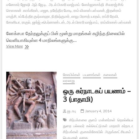
மனோகர் ஜோஷி
ஆர்.ஜே.டி.
அடல் பிகாரி வாஜ்பாய்
லோக்ஜனசக்தி
சிவராஜ் சிங்
சௌகான்
காங்கிரஸ், பாஜக, நரேந்திர மோடி, ராம் விலாஸ் பஸ்வான், ஜிதன்ராம்
மாஞ்சி, உப்பேந்திர குஷ்வாஹா, நிதிஷ்குமார், லாலு பிரசாத் யாதவ், ராப்ரி தேவி,
சோனியா, ராகுல், ஜார்ஜ் ஃபெர்னாண்டஸ், அடல் பிகாரி வாஜ்பாய்,
ராம்விலாஸ் பஸ்வான்
லோக்சபா தேர்தலுக்குப் பின் மூன்று மாதங்கள் கழிந்த நிலையில்
வெளியாகியுள்ள 4 மாநிலங்களுக்கு…
இடைத்தேர்தல்
View More
முடிவுகள்
பாஜகவுக்கு
தோல்வியா?
கோயில்கள்
பயணங்கள்
கலைகள்
வரலாறு
ஒரு கர்நாடகப் பயணம் –
3 (பாதாமி)
ஜடாயு
January 4, 2014
சிற்பக்கலை
குளம்
மன்னர்கள்
தொல்லியல்
துறை
பல்லவர்
கல்வெட்டுகள்
பாதாமி
கர்நாடகா
ச
சிற்பங்கள்
குகைக்கோயில்
அருங்காட்சியகம்
புலி
பெருமாள்
வராக