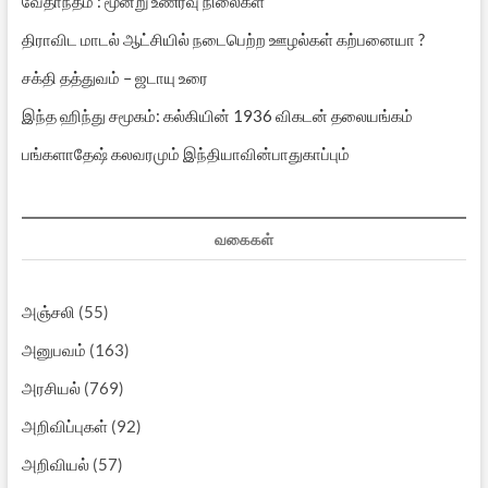
வேதாந்தம் : மூன்று உணர்வு நிலைகள்
திராவிட மாடல் ஆட்சியில் நடைபெற்ற ஊழல்கள் கற்பனையா ?
சக்தி தத்துவம் – ஜடாயு உரை
இந்த ஹிந்து சமூகம்: கல்கியின் 1936 விகடன் தலையங்கம்
பங்களாதேஷ் கலவரமும் இந்தியாவின்பாதுகாப்பும்
வகைகள்
அஞ்சலி
(55)
அனுபவம்
(163)
அரசியல்
(769)
அறிவிப்புகள்
(92)
அறிவியல்
(57)