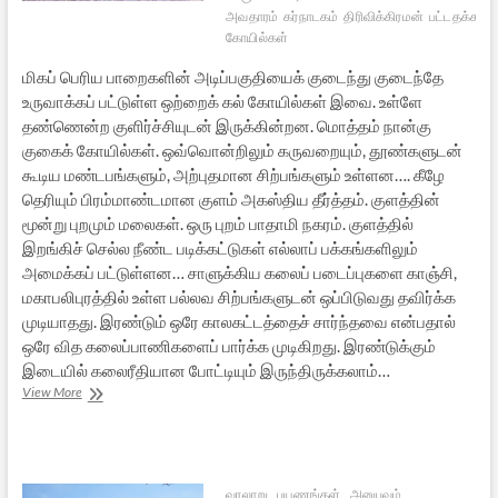
அவதாரம்
கர்நாடகம்
திரிவிக்கிரமன்
பட்டதக்கல்
கோயில்கள்
மிகப் பெரிய பாறைகளின் அடிப்பகுதியைக் குடைந்து குடைந்தே
உருவாக்கப் பட்டுள்ள ஒற்றைக் கல் கோயில்கள் இவை. உள்ளே
தண்ணென்ற குளிர்ச்சியுடன் இருக்கின்றன. மொத்தம் நான்கு
குகைக் கோயில்கள். ஒவ்வொன்றிலும் கருவறையும், தூண்களுடன்
கூடிய மண்டபங்களும், அற்புதமான சிற்பங்களும் உள்ளன…. கீழே
தெரியும் பிரம்மாண்டமான குளம் அகஸ்திய தீர்த்தம். குளத்தின்
மூன்று புறமும் மலைகள். ஒரு புறம் பாதாமி நகரம். குளத்தில்
இறங்கிச் செல்ல நீண்ட படிக்கட்டுகள் எல்லாப் பக்கங்களிலும்
அமைக்கப் பட்டுள்ளன… சாளுக்கிய கலைப் படைப்புகளை காஞ்சி,
மகாபலிபுரத்தில் உள்ள பல்லவ சிற்பங்களுடன் ஒப்பிடுவது தவிர்க்க
முடியாதது. இரண்டும் ஒரே காலகட்டத்தைச் சார்ந்தவை என்பதால்
ஒரே வித கலைப்பாணிகளைப் பார்க்க முடிகிறது. இரண்டுக்கும்
இடையில் கலைரீதியான போட்டியும் இருந்திருக்கலாம்…
ஒரு
View More
கர்நாடகப்
பயணம்
–
3
(பாதாமி)
வரலாறு
பயணங்கள்
அனுபவம்