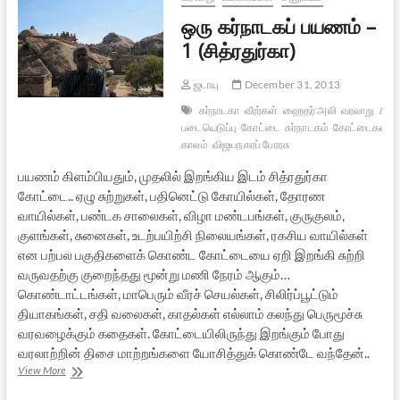
ஒரு கர்நாடகப் பயணம் –
1 (சித்ரதுர்கா)
ஜடாயு
December 31, 2013
கர்நாடகா
வீரர்கள்
ஹைதர் அலி
வரலாறு
சித்ர
படையெடுப்பு
கோட்டை
கர்நாடகம்
கோட்டைகள்
ப
காலம்
விஜயநகரப் பேரரசு
பயணம் கிளம்பியதும், முதலில் இறங்கிய இடம் சித்ரதுர்கா
கோட்டை.. ஏழு சுற்றுகள், பதினெட்டு கோயில்கள், தோரண
வாயில்கள், பண்டக சாலைகள், விழா மண்டபங்கள், குருகுலம்,
குளங்கள், சுனைகள், உடற்பயிற்சி நிலையங்கள், ரகசிய வாயில்கள்
என பற்பல பகுதிகளைக் கொண்ட கோட்டையை ஏறி இறங்கி சுற்றி
வருவதற்கு குறைந்தது மூன்று மணி நேரம் ஆகும்…
கொண்டாட்டங்கள், மாபெரும் வீரச் செயல்கள், சிலிர்ப்பூட்டும்
தியாகங்கள், சதி வலைகள், காதல்கள் எல்லாம் கலந்து பெருமூச்சு
வரவழைக்கும் கதைகள். கோட்டையிலிருந்து இறங்கும் போது
வரலாற்றின் திசை மாற்றங்களை யோசித்துக் கொண்டே வந்தேன்..
ஒரு
View More
கர்நாடகப்