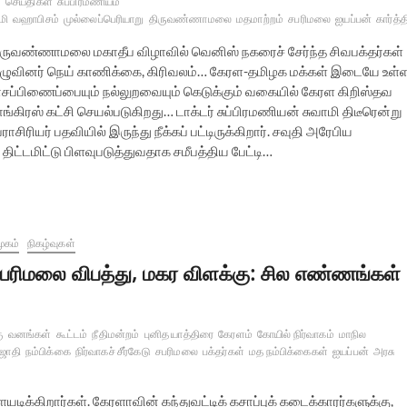
செய்திகள்
சுப்பிரமணியம்
மி
வஹாபிசம்
முல்லைப்பெரியாறு
திருவண்ணாமலை
மதமாற்றம்
சபரிமலை
ஐயப்பன்
கார்த்
ிருவண்ணாமலை மகாதீப விழாவில் வெனிஸ் நகரைச் சேர்ந்த சிவபக்தர்கள்
ுழுவினர் நெய் காணிக்கை, கிரிவலம்… கேரள-தமிழக மக்கள் இடையே உள்
ாசப்பிணைப்பையும் நல்லுறவையும் கெடுக்கும் வகையில் கேரள கிறிஸ்தவ
ங்கிரஸ் கட்சி செயல்படுகிறது… டாக்டர் சுப்பிரமணியன் சுவாமி திடீரென்று
ராசிரியர் பதவியில் இருந்து நீக்கப் பட்டிருக்கிறார். சவுதி அரேபிய
ட்டமிட்டு பிளவுபடுத்துவதாக சமீபத்திய பேட்டி…
ூகம்
நிகழ்வுகள்
பரிமலை விபத்து, மகர விளக்கு: சில எண்ணங்கள்
ு
வனங்கள்
கூட்டம்
நீதிமன்றம்
புனித யாத்திரை
கேரளம்
கோயில் நிர்வாகம்
மாநில
ஜோதி
நம்பிக்கை
நிர்வாகச் சீர்கேடு
சபரிமலை
பக்தர்கள்
மத நம்பிக்கைகள்
ஐயப்பன்
அரசு
கிறார்கள். கேரளாவின் கந்துவட்டிக் கசாப்புக் கடைக்காரர்களுக்கு,