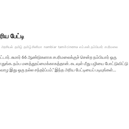
ிய பேட்டி
அரசியல்
தமிழ்
தமிழ் சினிமா
nambiar
tamil cinema
எம்.என்.நம்பியார்
சபரிமலை
ட்டார். சுமார் 66 ஆண்டுகளாக சபரிமலைக்குச் சென்ற நம்பியார் ஒரு
யாதுங்க. நம்ப மனத்தூய்மைக்காகத்தான். கடவுள் மீது பழியை போட்டுவிட்டு
ாழ இது ஒரு நல்ல சந்தர்ப்பம்.” இந்த அரிய பேட்டியைப் படியுங்கள்…