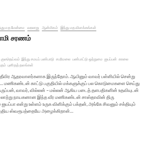
்து மத மேன்மை
வரலாறு
ஆன்மிகம்
இந்து மத விளக்கங்கள்
ாமி சரணம்
குலதெய்வம்
இந்து சமயப் பண்பாடு
சபரிமலை
பண்பாட்டு ஒற்றுமை
ஐயப்பன்
காலை
தம்
புனிதத் தலங்கள்
 தீவிர ஆதரவாளர்களாக இருந்தோம். ஆயினும் வாவர் பள்ளியில் சென்று
லை… மணிகண்டன் காட்டு பகுதியில் மக்களுக்குப் பல கொடுமைகளை செய்து
ப்பன், வாவர், வில்லன் – மல்லன் ஆகிய படைத் தளபதிகளின் உதவியுடன்
 வரலாற்று நாயகனான இந்த வீர மணிகண்டன் சாஸ்தாவின் திரு
பா என்று உள்ளம் உருக விளிக்கும் பக்தன், அங்கே சிவனும் சக்தியும்
 சத்திய ஸ்வரூபத்தையே அழைக்கிறான்…