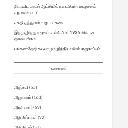
திராவிட மாடல் ஆட்சியில் நடைபெற்ற ஊழல்கள்
கற்பனையா ?
சக்தி தத்துவம் – ஜடாயு உரை
இந்த ஹிந்து சமூகம்: கல்கியின் 1936 விகடன்
தலையங்கம்
பங்களாதேஷ் கலவரமும் இந்தியாவின்பாதுகாப்பும்
வகைகள்
அஞ்சலி
(55)
அனுபவம்
(163)
அரசியல்
(769)
அறிவிப்புகள்
(92)
அறிவியல்
(57)