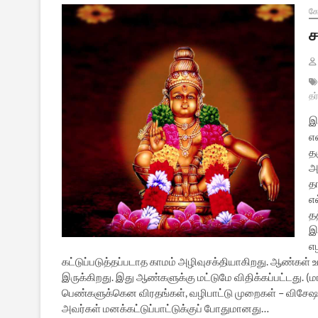
கோ
ச
தர
இ
எ
த
அ
த
எ
த
இ
எ
கட்டுப்படுத்தப்படாத காமம் அழிவுசக்தியாகிறது. ஆண்கள் 
இருக்கிறது. இது ஆண்களுக்கு மட்டுமே விதிக்கப்பட்டது. (ம
பெண்களுக்கென விரதங்கள், வழிபாட்டு முறைகள் – விசேஷ
அவர்கள் மனக்கட்டுப்பாட்டுக்குப் போதுமானது…