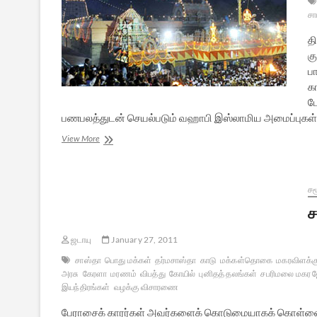
சா
த
க
ப
கா
பே
பணபலத்துடன் செயல்படும் வஹாபி இஸ்லாமிய அமைப்புகள் தி
இந்த
View More
வாரம்
இந்து
உலகம்
(டிசம்பர்-10,2011)
சம
ச
ஜடாயு
January 27, 2011
சாஸ்தா
பொது மக்கள்
தர்மசாஸ்தா
காடு
மக்கள்தொகை
மகரவிளக்க
அரசு
கேரளா
மரணம்
விபத்து
கோயில்
புனிதத் தலங்கள்
சபரிமலை மகர 
இயந்திரங்கள்
வழக்கு விசாரணை
பேராசைக் காரர்கள் அவர்களைக் கொடுமையாகக் கொள்ளையடிக்