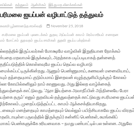
யில்கள்
தத்துவம்
ஆன்மிகம்
இந்து மத விளக்கங்கள்
பரிமலை ஐயப்பன் வழிபாட்டுத் தத்துவம்
சுவாமி பூர்ணானந்த சரஸ்வதி
November 25, 2018
சபரிமலை
ஐயப்பன்
புலனடக்கம்
துறவு
அய்யப்பன்
காமம்
பிரம்மசரியம்
சனாதன
்மம்
மோட்சம்
துறவறம்
ஐயப்ப சாமிகள்
துறவி
ஐயப்ப பக்தர்கள்
ல்லறத்தில் இருப்பவர்கள் மோக்ஷமே வாழ்வின் இறுதியான நோக்கம்
ன்பதை மறவாமல் இருக்கவும், அதற்காக படிப்படியாகத் தன்னைத்
குதிப்படுத்திக் கொள்ளவுமே ஐயப்ப தெய்வ வழிபாடு
மைக்கப்பட்டிருக்கின்றது. ஆணும் பெண்ணுமாய், கணவன் மனைவியாய்,
ாயும் தந்தையுமாய் குடும்பமாய் இறைவன் எழுந்தருளியிருக்கும் கோலம்
ல்லா கோயில்களிலும் நாம் காணுவது. அது இல்லற வாழ்க்கைத்
த்துவத்தைக் காட்டுவது. ‘ஆரா இயற்கை அவாநீப்பின் அந்நிலையே பேரா
யற்கை தரும்’ எனும் துறவியல் தத்துவத்தைக் காட்டுவது சபரிமலை ஐயப்பன
ழிற்கோலம்.. முறைப்படுத்தப்பட்ட காமம் ஆக்கசக்தியாகிறது.
உடலையும் மனத்தையும் காமத்தையும் வெல்லும் பயிற்சியாகவே ஐயப்ப விரதம
ாதவிடாயுள்ள பருவத்தில் இருக்கும்) கன்னிப் பெண்கள், சுமங்கலிப்
மாகப் பெண்களுக்கே உரியனவாக – நமது பண்பாட்டில் பல உள்ளன. அதுவே