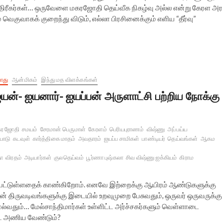
த்திரீகர்கள்… ஒருவேளை மகரஜோதி தெய்வீக நிகழ்வு அல்ல என்று கேரள அர
 வெகுவாகக் குறைந்து விடும், எல்லா பிரசினைக்கும் எளிய “தீர்வு”
ொது
ஆன்மிகம்
இந்து மத விளக்கங்கள்
யன்- ஐயனார்- ஐயப்பன் அருளாட்சி பற்றிய நோக்கு
கர ஜோதி
சமயம்
சேரமான் பெருமாள்
கேரளம்
பெரியபுராணம்
விஷ்ணு
அப்பய்ய
ிபாடு
கடவுள்
கார்த்திகை மாதம்
அவதாரம்
ஐயப்ப சாமிகள்
பாண்டியர்
தெய்வங்கள்
ஆகம
தா
விரதம்
அடியார்கள்
குலதெய்வம்
பூர்ணா புஷ்கலா
சிவ விஷ்ணு ஐக்கியம்
கிராம
ப்பட்டுள்ளதைக் காண்கிறோம். எனவே இற்றைக்கு ஆயிரம் ஆண்டுகளுக்கு
் திருவடிவங்களுக்கு இடையில் உறவுமுறை பேசுவதும், ஒருவர் ஒருவருக்கு
ல்வதும்… மேல்சாந்திமார்கள் உள்ளிட்ட அர்ச்சகர்களும் வெள்ளாடை
டை அணிய வேண்டும்?