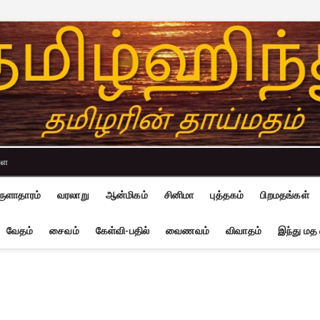
்ள
ுளாதாரம்
வரலாறு
ஆன்மிகம்
சினிமா
புத்தகம்
பிறமதங்கள்
வேதம்
சைவம்
கேள்வி-பதில்
வைணவம்
விவாதம்
இந்து மத