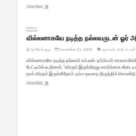
ஐயன்-
View More
ஐயனார்-
ஐயப்பன்
அருளாட்சி
பற்றிய
சினிமா
நோக்கு
வில்லனாகவே நடித்த நல்லவருடன் ஓர் அர
ஆசிரியர் குழு
November 21, 2008
ஐயப்பன்
சாதி
கடவுள்
வில்லனாகவே நடித்த நல்லவர் எம்.என். நம்பியார் காலமாகிவி
பேட்டியில் கூறினார், “விரதம் இருக்கிறது சாமிக்காக கிடை
நாம் விரதம் இருக்கிறோம். நம்ம தவறை திருத்திக் கொண்டு வ
வில்லனாகவே
View More
நடித்த
நல்லவருடன்
ஓர்
அரிய
பேட்டி