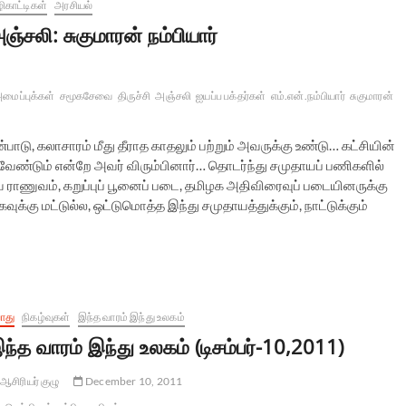
ிகாட்டிகள்
அரசியல்
ஞ்சலி: சுகுமாரன் நம்பியார்
மைப்புக்கள்
சமூகசேவை
திருச்சி
அஞ்சலி
ஐயப்ப பக்தர்கள்
எம்.என்.நம்பியார்
சுகுமாரன்
்பாடு, கலாசாரம் மீது தீராத காதலும் பற்றும் அவருக்கு உண்டு… கட்சியின்
்ய வேண்டும் என்றே அவர் விரும்பினார்… தொடர்ந்து சமுதாயப் பணிகளில்
்திய ராணுவம், கறுப்புப் பூனைப் படை, தமிழக அதிவிரைவுப் படையினருக்கு
ுக்கு மட்டுல்ல, ஒட்டுமொத்த இந்து சமுதாயத்துக்கும், நாட்டுக்கும்
ொது
நிகழ்வுகள்
இந்த வாரம் இந்து உலகம்
ந்த வாரம் இந்து உலகம் (டிசம்பர்-10,2011)
ஆசிரியர் குழு
December 10, 2011