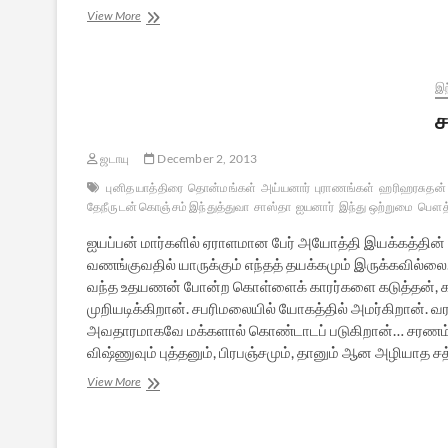
சபரிமலை
View More
ஐயப்பன்
வழிபாட்டுத்
தத்துவம்
இந
ச
ஜடாயு
December 2, 2013
புனித யாத்திரை
தொன்மங்கள்
அய்யனார்
புராணங்கள்
ஹரிஹரசுதன்
தேநீருடன் கொஞ்சம் இந்துத்துவா
சாஸ்தா
ஐயனார்
இந்து ஒற்றுமை
பௌத்
ஐயப்பன் மார்களில் ஏராளமான பேர் அயோத்தி இயக்கத்தின்
வணங்குவதில் யாருக்கும் எந்தத் தயக்கமும் இருக்கவில்
வந்த உதயணன் போன்ற கொள்ளைக் காரர்களை கடுத்தன், கரு
முறியடிக்கிறான். சபரிமலையில் யோகத்தில் அமர்கிறான்.
அவதாரமாகவே மக்களால் கொண்டாடப் படுகிறான்… சரணம் ஐயப்
விஷ்ணுவும் புத்தனும், பிரபஞ்சமும், தானும் ஆன அழியாத
சாமி
View More
சரணம்