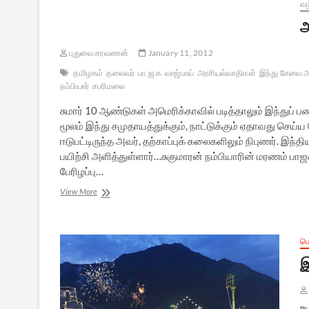
வழ
அ
புதுவை சரவணன்
January 11, 2012
தமிழகம்
தலைவர்
பா.ஜ.க
வாஜ்பாய்
அரசியல்வாதிகள்
இந்து சேவை அ
நம்பியார்
சபரிமலை
சுமார் 10 ஆண்டுகள் அமெரிக்காவில் படித்தாலும் இந்துப் பண
மூலம் இந்து சமுதாயத்துக்கும், நாட்டுக்கும் ஏதாவது செய
ஈடுபட்டிருந்த அவர், தற்காப்புக் கலைகளிலும் நிபுணர். இந
பயிற்சி அளித்துள்ளார்…சுகுமாரன் நம்பியாரின் மரணம் பாஜகவ
பேரிழப்பு…
அஞ்சலி:
View More
சுகுமாரன்
நம்பியார்
ப
இ