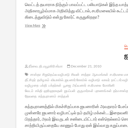
வெட்டத் தயாராக நிற்கும் பாவப்பட்ட பலியாடுகள் இந்த யா
அதிகாரபூர்வ்மாக அறிவித்து விட்டால், சபரிமலையில் கூட்டம்
கிடைத்துவிடும் என்று கோர்ட் கருதுகிறதா?
சபரிமலை
View More
விபத்து,
மகர
விளக்கு:
சில
ப
எண்ணங்கள்
ஐ
நீர்வை. தி.மயூரகிரி சர்மா
December 21, 2010
சாஸ்தா
சிறுதெய்வ வழிபாடு
சிவன்
சாத்தா
ஆகமங்கள்
சபரிமலை ம
தீட்சிதர்
தமிழகம்
வியாவில். ஐயனார் கோயில்
வழிபாடு
வாவர்
நாட்டார் வழ
வழிமுறை
பக்தி
பக்தர்கள்
பூஜை
அய்யனார்
சபரிமலை
மோகினி
வேடம்
சக்தி
ஹரிஹரசுதன்
ஐயப்பன்
குருமார்கள்
புராணங்கள்
தர்மசாஸ்
தேவதை
கந்தபுராணம்
சாத்தன்
கந்தபுராணத்தில் மிகச்சிறப்பாக ஐயனாரின் அவதாரம் பேச
முன்னரே ஐயனார் வழிபாட்டில் நம் தமிழ் மக்கள்… இறைவனின
பிறந்தார், அவர் இவருடன் சண்டையிட்டார் என்றெல்லாம் சொ
சாற்றியிருப்பதையே காணும் போது ஏன் இவ்வாறு கறுப்பா