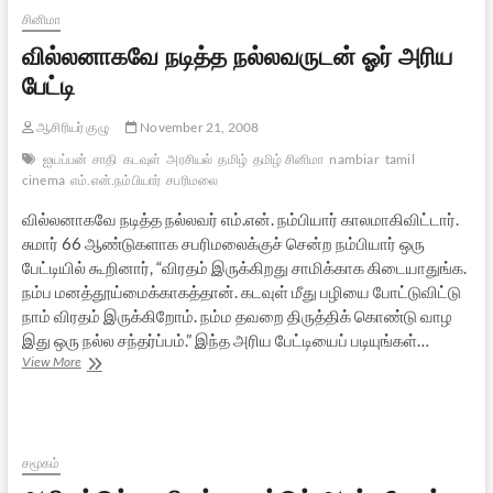
பாடங்கள்
சினிமா
வில்லனாகவே நடித்த நல்லவருடன் ஓர் அரிய
பேட்டி
ஆசிரியர் குழு
November 21, 2008
ஐயப்பன்
சாதி
கடவுள்
அரசியல்
தமிழ்
தமிழ் சினிமா
nambiar
tamil
cinema
எம்.என்.நம்பியார்
சபரிமலை
வில்லனாகவே நடித்த நல்லவர் எம்.என். நம்பியார் காலமாகிவிட்டார்.
சுமார் 66 ஆண்டுகளாக சபரிமலைக்குச் சென்ற நம்பியார் ஒரு
பேட்டியில் கூறினார், “விரதம் இருக்கிறது சாமிக்காக கிடையாதுங்க.
நம்ப மனத்தூய்மைக்காகத்தான். கடவுள் மீது பழியை போட்டுவிட்டு
நாம் விரதம் இருக்கிறோம். நம்ம தவறை திருத்திக் கொண்டு வாழ
இது ஒரு நல்ல சந்தர்ப்பம்.” இந்த அரிய பேட்டியைப் படியுங்கள்…
வில்லனாகவே
View More
நடித்த
நல்லவருடன்
ஓர்
அரிய
பேட்டி
சமூகம்