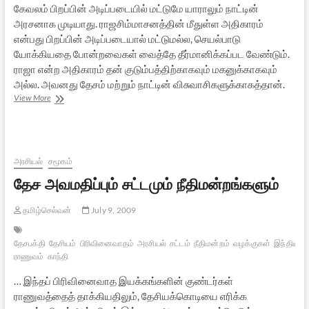
கேவலம் பிறப்பின் அடிப்படையில் மட்டுமே யாராலும் நாட்டின்
அரசனாக முடியாது. ராஜசிம்மாசனத்தின் மீதுள்ள அதிகாரம்
என்பது பிறப்பின் அடிப்படையால் மட்டுமல்ல, செயல்பாடு
யோக்கியதை போன்றவைகள் வைத்தே தீர்மானிக்கப்பட வேண்டும்.
ராஜா என்ற அதிகாரம் தன் குடும்பத்திற்காகவும் மகனுக்காகவும்
அல்ல. அவனது தேசம் மற்றும் நாட்டின் விசுவாசிகளுக்காகத்தான்.
மஹாபாரதத்தில்
View More
ஒரு
நாள்
அரசியல்
சமூகம்
தேச அவமதிப்பும் சட்டமும் நீதிமன்றங்களும்
தமிழ்செல்வன்
July 9, 2009
தேசபக்தி
தேசியம்
பிரிவினைவாதம்
அரசியல்
சட்டம்
நீதிமன்றம்
வழக்குகள்
இந்தியா
ராணுவம்
காந்தி
… இந்தப் பிரிவினைவாத இயக்கங்களின் குண்டர்கள்
ராணுவத்தைத் தாக்கியதிலும், தேசியக்கொடியை எரிக்க