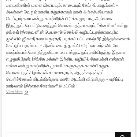
படைவீரனின் மனைவியையும், தாயையும் கேட்டுப்பாருங்கள் –
அவர்கள் வெறும் ஊதியத்துக்காகத் தான் அந்தத் தியாகம்
செய்தார்களா என்று. காஷ்மீரின் பிரிக்க முடியாத அங்கமாக
இருந்தும், பொட்டுவைத்துக் கொண்டதற்காகவும், “சிவ சிவ” என்று
தங்கள் இறைவனின் பெயரைச் சொல்லி வழிபட்டதற்காகவுமே,
முஸ்லிம் ஜிகாதிகளால் துரத்தியடிக்கப் பட்ட காஷ்மீரி இந்துக்களைக்
கேட்டுப்பாருங்கள் – அவர்களைத் தாக்கி விரட்டியவர்களிடமே
காஷ்மீரைக் கொடுத்துவிடலாமா என்று… ஜம்முவிலிருந்து இதனை
எழுதுகிறேன். இங்கே மக்கள் இந்திய வழியில் தேசபக்தி என்றால்
என்ன என்று காஷ்மீரின் முஸ்லிம்களுக்குக் காண்பித்துக்
கொண்டிருக்கிறார்கள். சாலைகளும், தெருக்களுக்கும்
வெறிச்சோடிக் கிடக்கின்றன, ஊரே அடங்கி விடுகிறது – எதிர்ப்பு
ஊர்வலம் இல்லாத நேரங்களில் மட்டும்!
காஷ்மீர்
View More
பிரிவினைவாதத்தின்
மொழியும்,
கண்ணன்
வழியும்
Search