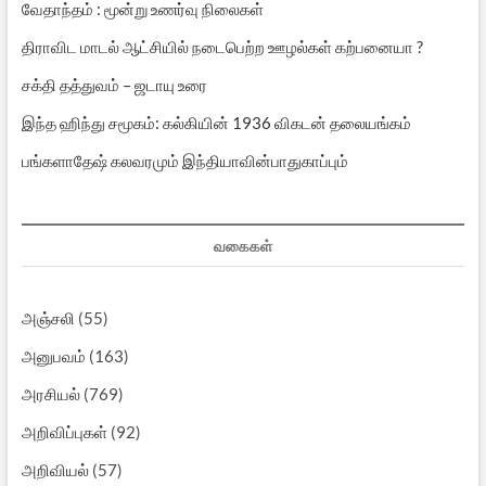
வேதாந்தம் : மூன்று உணர்வு நிலைகள்
திராவிட மாடல் ஆட்சியில் நடைபெற்ற ஊழல்கள் கற்பனையா ?
சக்தி தத்துவம் – ஜடாயு உரை
இந்த ஹிந்து சமூகம்: கல்கியின் 1936 விகடன் தலையங்கம்
பங்களாதேஷ் கலவரமும் இந்தியாவின்பாதுகாப்பும்
வகைகள்
அஞ்சலி
(55)
அனுபவம்
(163)
அரசியல்
(769)
அறிவிப்புகள்
(92)
அறிவியல்
(57)