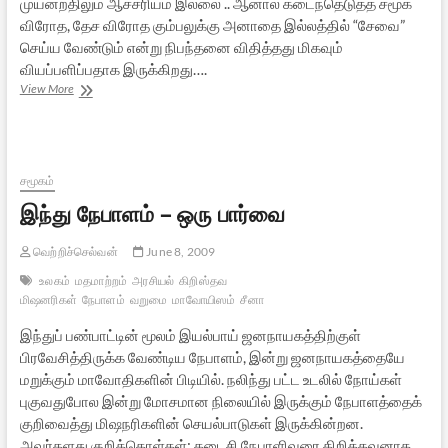
முயன்றதிலும் ஆச்சரியம் இல்லை .. ஆனால் கடைந்தெடுத்த சமூக
விரோத, தேச விரோத கும்பலுக்கு அனாதை இல்லத்தில் “சேவை”
செய்ய வேண்டும் என்று நிபந்தனை விதித்தது மிகவும்
வியப்பளிப்பதாக இருக்கிறது….
தேச
View More
அவமதிப்பும்
சட்டமும்
நீதிமன்றங்களும்
சமூகம்
இந்து நேபாளம் – ஒரு பார்வை
வெற்றிச்செல்வன்
June 8, 2009
உலகம்
மதமாற்றம்
அரசியல்
கிறிஸ்தவ
மிஷனரிகள்
நேபாளம்
வறுமை
மாவோயிஸம்
சீனா
இந்துப் பண்பாட்டின் மூலம் இயல்பாய் ஜனநாயகத்திற்குள்
பிரவேசித்திருக்க வேண்டிய நேபாளம், இன்று ஜனநாயகத்தையே
மறுக்கும் மாவோதிகளின் பிடியில். நலிந்து பட்ட உடலில் நோய்கள்
புகுவதுபோல இன்று மோசமான நிலையில் இருக்கும் நேபாளத்தைக்
குறிவைத்து மிஷநரிகளின் செயல்பாடுகள் இருக்கின்றன.
அவர்களது குறிக்கொள்கள்: கடைசி நேபாளிவரை கிறித்தவனாக