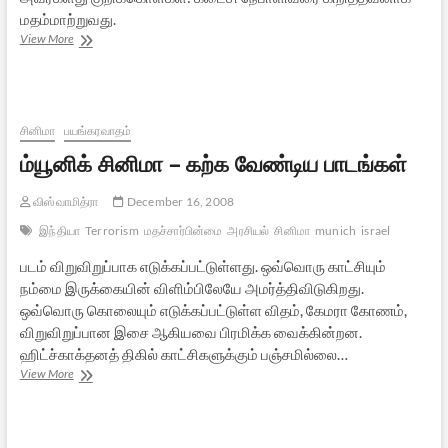
மதம்மாற்றுவது.
இந்து
View More
நேபாளம்
–
ஒரு
பார்வை
சினிமா
பயங்கரவாதம்
ம்யூனிக் சினிமா – கற்க வேண்டிய பாடங்கள்
விஸ்வாமித்ரா
December 16, 2008
இந்தியா
Terrorism
மதச்சார்பின்மை
அரசியல்
சினிமா
munich
israel
படம் விறுவிறுப்பாக எடுக்கப்பட்டுள்ளது. ஒவ்வொரு காட்சியும்
நம்மை இருக்கையின் விளிம்பிலேயே அமர்த்திவிடுகிறது.
ஒவ்வொரு கொலையும் எடுக்கப்பட்டுள்ள விதம், கேமரா கோணம்,
விறுவிறுப்பான இசை ஆகியவை பிரமிக்க வைக்கின்றன.
ஹிட்ச்காக்தனத் திகில் காட்சிகளுக்கும் பஞ்சமில்லை…
ம்யூனிக்
View More
சினிமா
–
கற்க
வேண்டிய