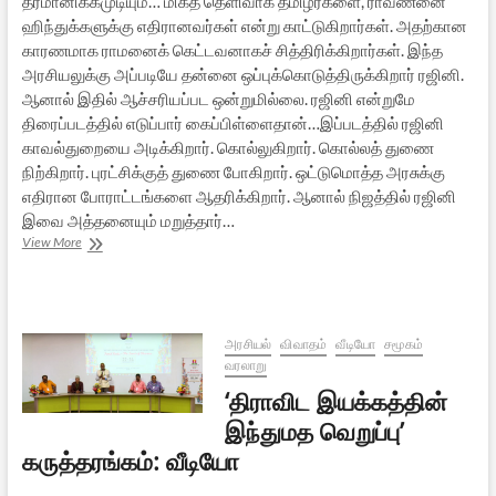
தீர்மானிக்கமுடியும்… மிகத் தெளிவாக தமிழர்களை, ராவணனை
ஹிந்துக்களுக்கு எதிரானவர்கள் என்று காட்டுகிறார்கள். அதற்கான
காரணமாக ராமனைக் கெட்டவனாகச் சித்திரிக்கிறார்கள். இந்த
அரசியலுக்கு அப்படியே தன்னை ஒப்புக்கொடுத்திருக்கிறார் ரஜினி.
ஆனால் இதில் ஆச்சரியப்பட ஒன்றுமில்லை. ரஜினி என்றுமே
திரைப்படத்தில் எடுப்பார் கைப்பிள்ளைதான்…இப்படத்தில் ரஜினி
காவல்துறையை அடிக்கிறார். கொல்லுகிறார். கொல்லத் துணை
நிற்கிறார். புரட்சிக்குத் துணை போகிறார். ஒட்டுமொத்த அரசுக்கு
எதிரான போராட்டங்களை ஆதரிக்கிறார். ஆனால் நிஜத்தில் ரஜினி
இவை அத்தனையும் மறுத்தார்…
காலா:
View More
திரைப்பார்வை
அரசியல்
விவாதம்
வீடியோ
சமூகம்
வரலாறு
‘திராவிட இயக்கத்தின்
இந்துமத வெறுப்பு’
கருத்தரங்கம்: வீடியோ