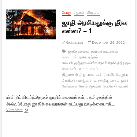
ராகவன்
பொது
சமூகம்
விவாதம்
ஜாதி அரசியலுக்கு தீர்வு
என்ன? – 1
சேக்கிழான்
December 26, 2012
ஜாதிக்கலவரம்
தர்மபுரி
நாயக்கன்
கொட்டாய்
தலித்
நத்தம்
காலனி
முத்துராமலிங்க தேவர்
தேவேந்திர குல
வேளாளர்
பா.ம.க.
கலப்பு
திருமணம்
திருமாவளவன்
திராவிட வெறுப்பு
அரசியல்
லவ் ஜிகாத்
காதல் திருமணம்
ஜாதி
வேற்றுமை
தேவர் ஜெயந்தி
பெட்ரோல் குண்டு
மீண்டும் கிளர்ந்தெழும் ஜாதிக் கலவரங்கள்… தமிழகத்தில்
அவ்வப்போது ஜாதிக் கலவரங்கள் நடப்பது வாடிக்கையாகி…
ஜாதி
View More
அரசியலுக்கு
தீர்வு
என்ன?
–
1