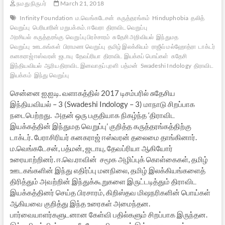
நமது நிருபர்
March 21, 2018
Infinity Foundation
ம.வெங்கடேசன்
கருத்தரங்கம்
Hinduphobia
தலித்
வெறுப்பு
பெரியாரின் மறுபக்கம். ஈவேரா
திராவிட வெறுப்பு
அரசியல்
கருத்தரங்கு
வெறுப்பு பிரச்சாரம்
சுதேசி அறிவியல்
இந்துமத
வெறுப்பு
ஊடகங்கள்
பிராமண வெறுப்பு
தமிழ் இலக்கியம்
ராஜீவ் மல்ஹோத்ரா
டாக்டர்
கனகராஜ் ஈஸ்வரன்
ஜடாயு
தேவப்ரியா
திராவிட இயக்கப் பொய்கள்
சுதேசி
இந்தியவியல்
ஆரிய திராவிட இனவாதப் புரளி
பத்மன்
Swadeshi Indology
திராவிட
இயக்கம்
இந்து வெறுப்பு
சென்னை ஐ.ஐ.டி. வளாகத்தில் 2017 டிசம்பரில் சுதேசிய
இந்தியவியல் – 3 (Swadeshi Indology – 3) மாநாடு சிறப்பாக
நடைபெற்றது. அதன் ஒரு பகுதியாக நிகழ்ந்த ‘திராவிட
இயக்கத்தின் இந்துமத வெறுப்பு’ குறித்த கருத்தரங்கத்திற்கு
டாக்டர். பேராசிரியர் கனகராஜ் ஈஸ்வரன் தலைமை தாங்கினார்.
ம.வெங்கடேசன், பத்மன், ஜடாயு, தேவப்ரியா ஆகியோர்
உரையாற்றினர். ஈ.வெ.ராவின் சமூக அழிப்புக் கொள்கைகள், தமிழ்
ஊடகங்களின் இந்து எதிர்ப்பு மனநிலை, தமிழ் இலக்கியங்களைத்
திரித்தும் அவற்றின் இந்துக்கூறுகளை இருட்டடித்தும் திராவிட
இயக்கத்தினர் செய்த பிரசாரம், கிறிஸ்தவ மிஷநரிகளின் பொய்கள்
ஆகியவை குறித்து இந்த உரைகள் அமைந்தன.
பார்வையாளர்களுடனான கேள்வி பதில்களும் சிறப்பாக இருந்தன.