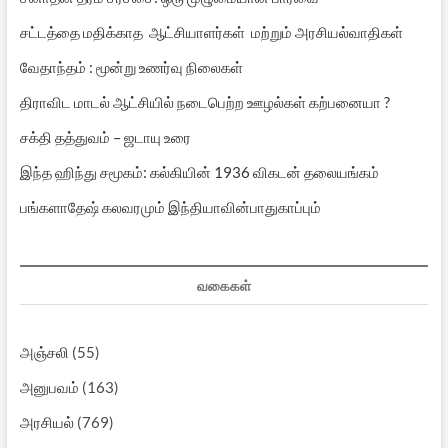
சட்டத்தை மதிக்காத ஆட்சியாளர்கள் மற்றும் அரசியல்வாதிகள்
வேதாந்தம் : மூன்று உணர்வு நிலைகள்
திராவிட மாடல் ஆட்சியில் நடைபெற்ற ஊழல்கள் கற்பனையா ?
சக்தி தத்துவம் – ஜடாயு உரை
இந்த ஹிந்து சமூகம்: கல்கியின் 1936 விகடன் தலையங்கம்
பங்களாதேஷ் கலவரமும் இந்தியாவின்பாதுகாப்பும்
வகைகள்
அஞ்சலி
(55)
அனுபவம்
(163)
அரசியல்
(769)