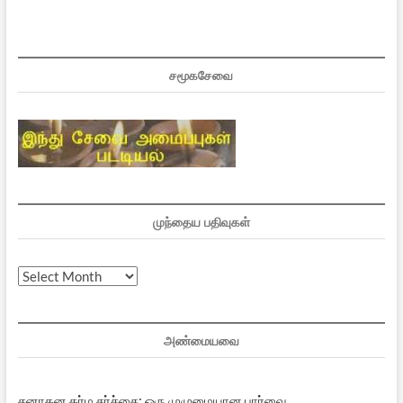
சமூகசேவை
முந்தைய பதிவுகள்
முந்தைய
பதிவுகள்
அண்மையவை
சனாதன தர்ம சர்ச்சை: ஒரு முழுமையான பார்வை