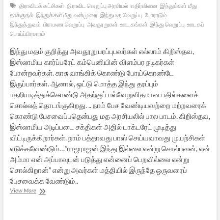
திராவிடக் கட்சிகள்
திராவிட வெறுப்பு அரசியல்
எதிர்வினை
இந்துக்கள் மீது
தாக்குதல்
இந்துக்கள் மீது வன்முறை
இந்துமத வெறுப்பு
போராடும்
இந்துத்துவம்
பிராமண வெறுப்பு
அவதூறுகள்
ஊடகங்கள்
இந்து வெறுப்பு
ஊடகப்
பொய்ப்பிரசாரம்
இந்து மதம் குறித்து அவதூறு பரப்புபவர்கள் எல்லாம் கிறிஸ்தவ,
இஸ்லாமிய கார்ப்பரேட் கம்பெனியின் விளம்பர நடிகர்கள்
போன்றவர்கள். காசு வாங்கிக் கொண்டு போய்கொண்டே
இருப்பார்கள். ஆனால், ஒட்டு மொத்த இந்து தரப்பும்
பதறியடித்துக்கொண்டு அதற்குப் பல்வேறுவிதமான பதில்களைச்
சொல்லத் தொடங்குகிறது. .. நாம் பேச வேண்டியவற்றை மற்றவரைக்
கொண்டு பேசவைப்பதென்பது மத அரசியலில் பால பாடம். கிறிஸ்தவ,
இஸ்லாமிய அடிப்படை சக்திகள் அதில் டாக்டரேட் முடித்து
விட்டிருக்கிறார்கள். நாம் பத்தாவது பாஸ் செய்யவாவது முயற்சிகள்
எடுக்கவேண்டும்…”ராஜராஜன் இந்து இல்லை என்று சொல்பவன், என்
அம்மா என் அப்பாவுடன் படுத்து என்னைப் பெறவில்லை என்று
சொல்கிறான்” என்று அவர்கள் மத்தியில் இருந்தே ஒருவரைப்
பேசவைக்க வேண்டும்..
இந்துமதம்
View More
குறித்த
அவதூறுகளை
எப்படி