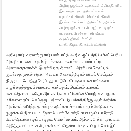
சீரழிவு
ஒழுக்கம்
கழகங்கள்
ஆரிய திராவிட
இனவாதப் புரளி
நீதிக்கட்சியின்
மறுபக்கம்
திராவிட இயக்கம்
திராவிட
இயக்கப் பொய்கள்
நீதிக்கட்சி
குடும்பச்
சீரழிவு
ஜஸ்டிஸ் கட்சி
அதிமுக
ஒழுக்க
நடத்தைப் பிரச்சினை
திராவிடக்
கழகம்
திராவிடக் கட்சி
பாணி
திமுக
திராவிடக் கட்சிகள்
அறிவு சார், வரலாற்று சார் பண்பாட்டு அறிவு ஓட்டத்தில் மிகப்பெரிய
அகழியை வெட்டி தமிழ் மக்களை கலாச்சார, பண்பாட்டு
அனாதைகளாக்கி இருக்கிறது திராவிட அரசியல்.தொட்டில்
குழந்தை முதல் சுடுகாடு வரை அனைத்திலும் ஊழல் செய்தும்
திருடியும் சொத்து சேர்ப்பது மட்டுமே பெருமை என மக்களை
மழுங்கடித்தது, சொரணை என்பதும், வெட்கம் , மானம்
என்பதெல்லாம் ஏதோ அயல் கிரக வாசிகளின் மொழி என்பதாக
மக்களை நம்ப செய்தது… திராவிட இயக்கத்திற்கு ஆள் சேர்க்க
அவர்கள் விரித்த தூண்டில் எதிர்கலாச்சாரம் எனும் கேடு. எந்த
ஒழுக்க விதியையும் மீறலாம். யார் வேண்டுமானாலும் யாரோடு
வேண்டுமானாலும் பாலுறவு கொள்ளலாம். அம்மா, அக்கா, தங்கை,
அடுத்தவன் மனைவி,மகள் என்பதெல்லாம் சமூகம் நம் மேல் இட்ட