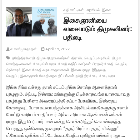
எதிர்கொள்வது:
ஒரு
வழிகாட்டிகள்
அரசியல்
இசை
பார்வை
இசைஞானியை
வசைபாடும் திமுகவினர்:
பதிலடி
ச.சண்முகநாதன்
April 19, 2022
நரேந்திர மோதி
திமுக ஆதரவாளர்கள்
திராவிட வெறுப்பு அரசியல்
திமுக
கொத்தடிமைகள்
மோடியின் அரசு
மோதி எதிர்ப்பாளர்கள்
பிரதமர் மோதி
வெறுப்பு
பிரச்சாரம்
இசை
மோதி அரசு சாதனைகள்
இளையராஜா
இந்துமத
வெறுப்பு
இசைஞானி
மோதி அரசு திட்டங்கள்
நரேந்திர மோடி
மோடி அரசு
இங்க நீங்க வச்சது தான் சட்டம். நீங்க சொல்ற ஆளைத்தான்
புகழனும். அப்படி இல்லாம உங்களுக்கு பிடிக்காதவங்க யாரையாவது
புகழ்ந்து பேசினா அவரைப்பத்தி தப்பா பேசுவீங்க.. இன்றைய
கோழைவுட் போல சுயலாபத்துக்காக அரசியல்வாதிகளுக்கு சலாம்
போட்டு காரியம் சாதிப்பவர் அல்ல. சரியான ஆண்மகன் எங்கள்
ராஜா. இது பெரியார் மண் என்று கொக்கரித்துக்கொண்டிருந்த
பொழுது, ஒவ்வொரு முறையும் “குருர் பிரம்மா குருர் விஷ்ணு”
ஸ்லோகம் ஒலிக்க விட்டே மேடையேறிய புனிதன் எங்கள் ராஜா….