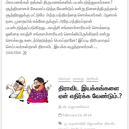
பிராமணர்கள் தங்கள் திருமணங்களில் பயன்படுத்துவார்களா?
சூத்திரனைக் கேவலப்படுத்த வேண்டும் என்று நினைத்திருந்தால்
சூத்திரனுக்கு மட்டுமே அந்த மந்திரத்தை சொல்வார்கள். ஆனால்
நடைமுறையில் எல்லோருக்கும் அதே மந்திரம்தான்
பயன்படுத்தப்படுகிறது…காஞ்சி சங்கராச்சாரியார் சொல்லாத
ஒன்றை காஞ்சி சங்கராச்சாரியார் சொல்லியிருக்கிறார் என்று
சொல்வது கடைந்தெடுத்தப் பொய்தானே! இப்படி திரிபுவாதம்
செய்பவர்கள்தான் திராவிட இயக்க எழுத்தாளர்கள்….
தெய்வத்தின்
View More
குரலில்
திராவிடர்
கழகத்தின்
திருமண
மந்திர
விவாதம்
வரலாறு
அரசியல்
திரிபுவாதம்
திராவிட இயக்கங்களை
ஏன் எதிர்க்க வேண்டும்.?
வீர. ராஜமாணிக்கம்
February 26, 2014
மு. கருணாநிதி
ஜெயலலிதா
திராவிட
வெறுப்பு அரசியல்
கலாசார