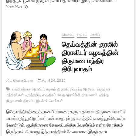
இந்த நிகழ்வின் முழு வீடியோ பதிவையும் இங்கு காணலாம்…
‘திராவிட
View More
இயக்கத்தின்
இந்துமத
வெறுப்பு’
கருத்தரங்கம்:
வீடியோ
விவாதம்
சமூகம்
மகளிர்
தெய்வத்தின் குரலில்
திராவிடர் கழகத்தின்
திருமண மந்திர
திரிபுவாதம்
ம வெங்கடேசன்
April 24, 2015
வைதிகர்கள்
திராவிடர் கழகம்
திராவிட வெறுப்பு அரசியல்
திருமண
மந்திரங்கள்
பகுத்தறிவு
வைதிகம்
வேத ஆராய்ச்சி
திருமணம்
ஹிந்து
திருமணம்
திராவிட இயக்கப் பொய்கள்
இதே மந்திரத்தைத்தான் பிராமணர்களும் தங்கள் திருமணங்களில்
பயன்படுத்துகிறார்கள் என்பதையும் ஞாபகத்தில் வைத்துக்கொள்ள
வேண்டும். சூத்திரனை கேவலப்படுத்த வேண்டும் என்ற நோக்கம்
இருந்தால் அல்லது இந்த மந்திரம் கேவலமாக இருந்தால்