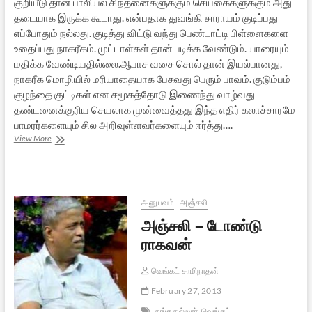
குறியீடு தான் பாலியல் சிந்தனைகளுக்கும் செய்கைகளுக்கும் அது
தடையாக இருக்க கூடாது. என்பதாக துவங்கி சாராயம் குடிப்பது
எப்போதும் நல்லது. குடித்து விட்டு வந்து பெண்டாட்டி பிள்ளைகளை
உதைப்பது நாகரீகம். முட்டாள்கள் தான் படிக்க வேண்டும். யாரையும்
மதிக்க வேண்டியதில்லை.ஆபாச வசை சொல் தான் இயல்பானது,
நாகரீக மொழியில் மரியாதையாக பேசுவது பெரும் பாவம். குடும்பம்
குழந்தை குட்டிகள் என சமூகத்தோடு இணைந்து வாழ்வது
தண்டனைக்குரிய செயலாக முன்வைத்தது இந்த எதிர் கலாச்சாரமே
பாமரர்களையும் சில அறிவுள்ளவர்களையும் ஈர்த்து….
திராவிட
View More
இயக்கங்களை
ஏன்
எதிர்க்க
வேண்டும்.?
அனுபவம்
அஞ்சலி
அஞ்சலி – டோண்டு
ராகவன்
வெங்கட் சாமிநாதன்
February 27, 2013
நங்க நல்லூர்
வெங்கட்