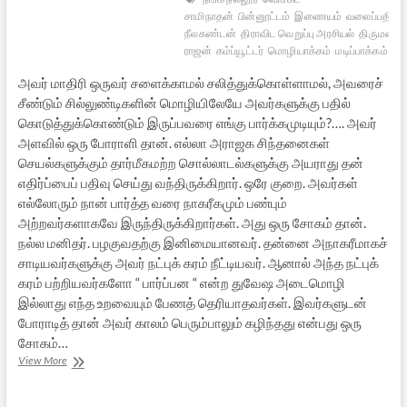
சாமிநாதன்
பின்னூட்டம்
இணையம்
வலைப்பதிவு
நீலகண்டன்
திராவிட வெறுப்பு அரசியல்
திருமலை
ராஜன்
கம்ப்யூட்டர்
மொழியாக்கம்
மடிப்பாக்கம்
மொ
அவர் மாதிரி ஒருவர் சளைக்காமல் சலித்துக்கொள்ளாமல், அவரைச்
சீண்டும் சில்லுண்டிகளின் மொழியிலேயே அவர்களுக்கு பதில்
கொடுத்துக்கொண்டும் இருப்பவரை எங்கு பார்க்கமுடியும்?…. அவர்
அளவில் ஒரு போராளி தான். எல்லா அராஜக சிந்தனைகள்
செயல்களுக்கும் தார்மீகமற்ற சொல்லாடல்களுக்கு அயராது தன்
எதிர்ப்பைப் பதிவு செய்து வந்திருக்கிறார். ஒரே குறை. அவர்கள்
எல்லோரும் நான் பார்த்த வரை நாகரீகமும் பண்பும்
அற்றவர்களாகவே இருந்திருக்கிறார்கள். அது ஒரு சோகம் தான்.
நல்ல மனிதர். பழகுவதற்கு இனிமையானவர். தன்னை அநாகரீமாகச்
சாடியவர்களுக்கு அவர் நட்புக் கரம் நீட்டியவர். ஆனால் அந்த நட்புக்
கரம் பற்றியவர்களோ “ பார்ப்பன “ என்ற துவேஷ அடைமொழி
இல்லாது எந்த உறவையும் பேணத் தெரியாதவர்கள். இவர்களுடன்
போராடித் தான் அவர் காலம் பெரும்பாலும் கழிந்தது என்பது ஒரு
சோகம்…
அஞ்சலி
View More
–
டோண்டு