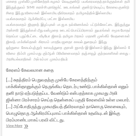
பாசறை
முஸ்லீம் முன்னேற்றக் கழகம்
வெடிகுண்டு
பயங்கரவாதத் தாக்குதல்கள்
தமிழக 
இந்துத்துவம்
SIMI
கராச்சி புராஜெக்ட்
ஊடகங்கள்
குண்டு வெடிப்பு
கோவை குண்டு வெடிப
சிறை
இந்து உரிமைகள்
இஸ்லாமிய தீவிரவாதம்
தமிழகத்தில் இஸ்லாமிய
பயங்கரவாதம்
ஆக்கிரமிப்பு
பாட்சா
இஸ்லாமிய
பயங்கரவாதம்
ஜிஹாத்
இழப்புகள்
பா.ஜ.க
நல்லிணக்கம்
பட்டுக்கோட்டை
இந்துத்துவம்
அன்சாரி
இந்துக்கள் மீது வன்முறை
ஊடகப் பொய்ப்பிரசாரம்
துயரங்கள்
சமூக மோதல்கள
தொய்பா
புதுப்பேட்டை
வீடியோ
ஜிகாத்
தமிழக அரசும்
மதானி
முஸ்லீம்
வேதனைகள்
லவ
ஜிகாத்
பாக்கிஸ்தான்
கிராமம்
பாரதிய ஜனதா
காவல் துறையும்
இந்து
ஒற்றுமை
கோயம்புத்தூர்
உளவுத்துறை
குரான்
ஜமாத்-இ-இஸ்லாம்-இந்து
இஸ்லாம்
கோ
உரிமை
திம்மி
முகம்மது
குர்ஆன்
பிரிவினைவாதம்
தஞ்சாவூர்
குற்றவாளிகள் கைது
ஹிந
அரசியல்வாதிகள்
அல் உம்மா
முகம்மதியர்
கேரளம் கேவலமான கதை
[…] சுதந்திரம் பெறுவதற்கு முன்பே கேரளத்திற்கும்
பாக்கிஸ்தானுக்கும் நெருங்கிய தொடர்பு உண்டு. பாக்கிஸ்தான் எனும்
தனி நாடு ஏற்படுத்தப்பட வேண்டும் என்பதற்காக முகமது அலி
ஜின்னா பிரச்சாரம் செய்த தென்னகப் பகுதி கேரளவில் உள்ள மலபார்.
[…] அப்போதிருந்து முகமதியத் தீவிரவாதம் நாளொரு கொலையும்,
பொழுதொரு ஆக்கிரமிப்புமாய் பாக்கிஸ்தான் உதவியுடன் இங்கு
பிரம்மாண்டமாகப் பரவி விட்டது.
இந்தியாவில்
View More
இஸ்லாமிய