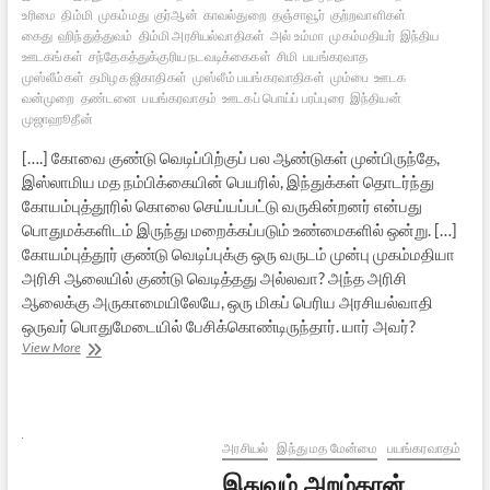
உரிமை
திம்மி
முகம்மது
குர்ஆன்
காவல்துறை
தஞ்சாவூர்
குற்றவாளிகள்
கைது
ஹிந்துத்துவம்
திம்மி அரசியல்வாதிகள்
அல் உம்மா
முகம்மதியர்
இந்திய
ஊடகங்கள்
சந்தேகத்துக்குரிய நடவடிக்கைகள்
சிமி
பயங்கரவாத
முஸ்லீம்கள்
தமிழக ஜிகாதிகள்
முஸ்லீம் பயங்கரவாதிகள்
மும்பை
ஊடக
வன்முறை
தண்டனை
பயங்கரவாதம்
ஊடகப் பொய்ப் பரப்புரை
இந்தியன்
முஜாஹூதீன்
[….] கோவை குண்டு வெடிப்பிற்குப் பல ஆண்டுகள் முன்பிருந்தே,
இஸ்லாமிய மத நம்பிக்கையின் பெயரில், இந்துக்கள் தொடர்ந்து
கோயம்புத்தூரில் கொலை செய்யப்பட்டு வருகின்றனர் என்பது
பொதுமக்களிடம் இருந்து மறைக்கப்படும் உண்மைகளில் ஒன்று. […]
கோயம்புத்தூர் குண்டு வெடிப்புக்கு ஒரு வருடம் முன்பு முகம்மதியா
அரிசி ஆலையில் குண்டு வெடித்தது அல்லவா? அந்த அரிசி
ஆலைக்கு அருகாமையிலேயே, ஒரு மிகப் பெரிய அரசியல்வாதி
ஒருவர் பொதுமேடையில் பேசிக்கொண்டிருந்தார். யார் அவர்?
இந்தியாவில்
View More
இஸ்லாமிய
பயங்கரவாதம்
–
04
அரசியல்
இந்து மத மேன்மை
பயங்கரவாதம்
இதுவும் அறம்தான்