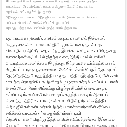
கல்புர்கி
போலி மதச்சார்பின்மை
மோதி எதிர்ப்பாளர்கள்
இந்திய
ஊடகங்கள்
பிரதமர் மோதி
ஊடக வன்முறை
மோதி அரசு
வாரிசு
அரசியல்
மாட்டிறைச்சி
இடதுசாரி
அறிவுஜீவிகள்
பாசிசம்
அறிவுஜீவிகள்
பாசிஸ்டுகள்
ஊடகப் பொய்ப்
பரப்புரை
லிபரல்கள்
காங்கிரஸ் கட்சி
துஃபாயில்
அகமது
பத்திரிகையாளர்கள்
தாத்ரி
சகிப்புத்தன்மை
ஜனநாயக நாடுகளில், பாசிசம் பழைய பாணியில் இல்லாமல்
“கருத்துக்களின் பரவலாக” ஜீவித்துக் கொண்டிருக்கிறது.
சர்வாதிகார ஆட்சிமுறை சார்ந்த இயக்கம் என்ற வகையில், தனது
தலைவர்கள் ஆட்சியில் இருந்த வரை, இந்தியாவில் பாசிசம்
அமைதியாக, சமர்த்தாக இருந்தது. இந்த பாசிச வர்க்கத்தினரால்
விரும்பப் படாத ஒரு தலைவரை 2014ல் மக்கள் பெரும் ஆதரவுடன்
தேர்ந்தெடுத்த போது, இந்திய சமுதாயத்தில் இருந்த பெர்லின் சுவர்
உடைந்து நொறுங்கியது. இன்னும் முழுதாக சுத்தம் செய்யப் படாமல்
அதன் இடிபாடுகள் அங்கங்கு விழுந்து கிடக்கின்றன. பழைய
கட்சியாலும், வாரிசு அரசியலாலும், கருத்தியலாலும் ஆதாயம்
அடைந்த பத்திரிகையாளர்கள் கூச்சலிடுகிறார்கள்… இந்திய
அறிவுஜீவிகள் என்பவர்கள், இந்திய வாக்காளர்களின் தீர்ப்பை
சகித்தன்மையுடன் ஏற்க மறுக்கிறார்கள். டிவி
ஸ்டுடியோக்களிலிருந்து இந்தியாவில் சகிப்புத்தன்மை இல்லாமல்
போய்விட்டது என்று குற்றம் சாட்டுகிறார்கள் இவர்கள். ஜனநாயகம்