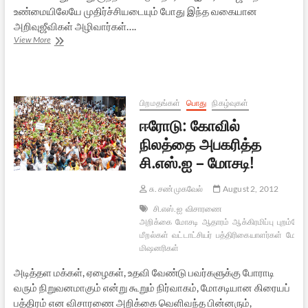
உண்மையிலேயே முதிர்ச்சியடையும் போது இந்த வகையான
அறிவுஜீவிகள் அழிவார்கள்….
இந்திய
View More
ஊடகங்களில்
ஊற்றெடுக்கும்
பாசிசம்
–
துஃபாயில்
பிறமதங்கள்
பொது
நிகழ்வுகள்
அகமது
ஈரோடு: கோவில்
நிலத்தை அபகரித்த
சி.எஸ்.ஐ – மோசடி!
சு. சண்முகவேல்
August 2, 2012
சி.எஸ்.ஐ
விசாரணை
அறிக்கை
மோசடி
ஆதாரம்
ஆக்கிரமிப்பு
புறம்போக
மீறல்கள்
வட்டாட்சியர்
பத்திரிகையாளர்கள்
மேல் 
மிஷனரிகள்
அடித்தள மக்கள், ஏழைகள், உதவி வேண்டு பவர்களுக்கு போராடி
வரும் நிறுவனமாகும் என்று கூறும் நிர்வாகம், மோசடியான கிரையப்
பத்திரம் என விசாரணை அறிக்கை வெளிவந்த பின்னரும்,