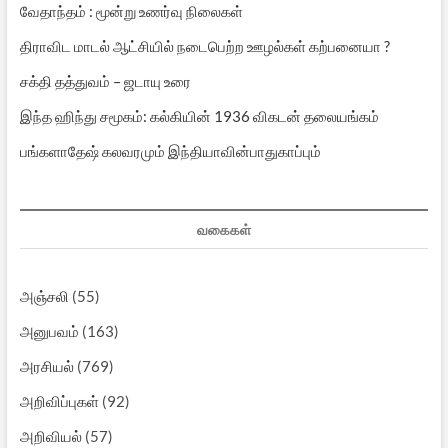
வேதாந்தம் : மூன்று உணர்வு நிலைகள்
திராவிட மாடல் ஆட்சியில் நடைபெற்ற ஊழல்கள் கற்பனையா ?
சக்தி தத்துவம் – ஜடாயு உரை
இந்த ஹிந்து சமூகம்: கல்கியின் 1936 விகடன் தலையங்கம்
பங்களாதேஷ் கலவரமும் இந்தியாவின்பாதுகாப்பும்
வகைகள்
அஞ்சலி
(55)
அனுபவம்
(163)
அரசியல்
(769)
அறிவிப்புகள்
(92)
அறிவியல்
(57)