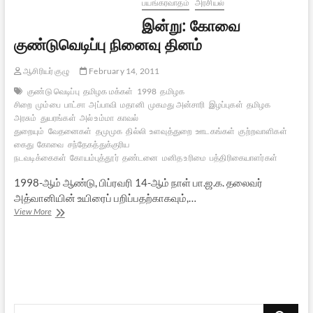
பயங்கரவாதம்
அரசியல்
இன்று: கோவை
குண்டுவெடிப்பு நினைவு தினம்
ஆசிரியர் குழு
February 14, 2011
குண்டு வெடிப்பு
தமிழக மக்கள்
1998
தமிழக
சிறை
மும்பை
பாட்சா
அப்பாவி
மதானி
முகமது அன்சாரி
இழப்புகள்
தமிழக
அரசும்
துயரங்கள்
அல் உம்மா
காவல்
துறையும்
வேதனைகள்
தமுமுக
தில்லி
உளவுத்துறை
ஊடகங்கள்
குற்றவாளிகள்
கைது
கோவை
சந்தேகத்துக்குரிய
நடவடிக்கைகள்
கோயம்புத்தூர்
தண்டனை
மனித உரிமை
பத்திரிகையாளர்கள்
1998-ஆம் ஆண்டு, பிப்ரவரி 14-ஆம் நாள் பா.ஜ.க. தலைவர்
அத்வானியின் உயிரைப் பறிப்பதற்காகவும்,…
இன்று:
View More
கோவை
குண்டுவெடிப்பு
நினைவு
தினம்
Search