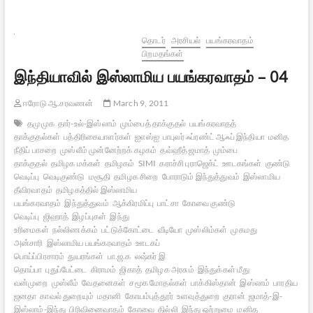
பயங்கரவாதம்-05
தொடர்
அரசியல்
பயங்கரவாதம்
பிறமதங்கள்
இந்தியாவில் இஸ்லாமிய பயங்கரவாதம் – 04
ஈரோடு ஆ.சரவணன்
March 9, 2011
தமுமுக
தார்-உல்-இஸ்லாம்
மும்பைத் தாக்குதல்
பயங்கரவாதத்
தாக்குதல்கள்
பத்திரிகையாளர்கள்
ஐஎஸ்ஐ
பாபுலர் ஃப்ரண்ட் ஆஃப் இந்தியா
மனித
நீதிப் பாசறை
முஸ்லீம் முன்னேற்றக் கழகம்
தவ்ஹீத் ஜமாத்
மும்பை
தாக்குதல்
தமிழக மக்கள்
தமிழகம்
SIMI
கராச்சி புராஜெக்ட்
ஊடகங்கள்
குண்டு
வெடிப்பு
வெடிகுண்டு
மசூதி
தமிழக சிறை
போராடும் இந்துத்துவம்
இஸ்லாமிய
தீவிரவாதம்
தமிழகத்தில் இஸ்லாமிய
பயங்கரவாதம்
இந்துத்துவம்
ஆக்கிரமிப்பு
பாட்சா
கோவை குண்டு
வெடிப்பு
ஜிஹாத்
இழப்புகள்
இந்து
உரிமைகள்
நல்லிணக்கம்
பட்டுக்கோட்டை
வீடியோ
முஸ்லிம்கள்
முகமது
அன்சாரி
இஸ்லாமிய பயங்கரவாதம்
ஊடகப்
பொய்ப்பிரசாரம்
துயரங்கள்
பா.ஜ.க
லஷ்கர் இ
தொய்பா
புதுப்பேட்டை
கிராமம்
ஜிகாத்
தமிழக அரசும்
இந்துக்கள் மீது
வன்முறை
முஸ்லீம்
வேதனைகள்
சமூக மோதல்கள்
பாக்கிஸ்தான்
இஸ்லாம்
பாரதிய
ஜனதா
காவல் துறையும்
மதானி
கோயம்புத்தூர்
உளவுத்துறை
குரான்
ஜமாத்-இ-
இஸ்லாம்-இந்து
பிரிவினைவாதம்
கோவை
தில்லி
இந்து ஒற்றுமை
மனித