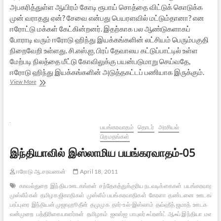
அபகரித்துள்ள ஆயிரம் கோடி ரூபாய் சொத்தை விட்டுக் கொடுக்க
முன் வராதது ஏன்? சேவை என்பது பெயரளவில் மட்டும்தானா? என
ஈரோட்டு மக்கள் கேட்கின்றனர். இதற்காக பல ஆண்டுகளாகப்
போராடி வரும் ஈரோடு ஹிந்து இயக்கங்களின் லட்சியம் பெரும்பகுதி
நிறைவேறி உள்ளது. சி.எஸ்.ஐ, பிரப் தேவாலய கட்டுப்பாட்டில் உள்ள
மேற்படி நிலத்தை மீட்டு கோவிலுக்கு பயன்படுமாறு செய்வதே,
ஈரோடு ஹிந்து இயக்கங்களின் அடுத்தகட்டப் பணியாக இருக்கும்.
ஈரோடு:
View More
கோவில்
நிலத்தை
அபகரித்த
சி.எஸ்.ஐ
–
பயங்கரவாதம்
தொடர்
அரசியல்
மோசடி!
பிறமதங்கள்
இந்தியாவில் இஸ்லாமிய பயங்கரவாதம்-05
ஈரோடு ஆ.சரவணன்
April 18, 2011
காவல்துறை
இந்திய ஊடகங்கள்
சந்தேகத்துக்குரிய நடவடிக்கைகள்
பயங்கரவாதம்
முஸ்லீம்கள்
தமிழக ஜிகாதிகள்
முஸ்லீம் பயங்கரவாதிகள்
கேரளா
தண்டனை
ஊடகப் பொ
பரப்புரை
இந்தியன் முஜாஹூதீன்
தமுமுக
தார்-உல்-இஸ்லாம்
தவ்ஹீத் ஜமாத்
ஊடக
வன்முறை
பத்திரிகையாளர்கள்
தமிழகம்
ஐஎஸ்ஐ
பாபுலர் ஃப்ரண்ட் ஆஃப் இந்தியா
மனித ந