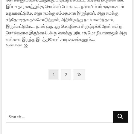
இப்ப உதாரணத்துக்கு சொல்லப் போனா….. நல்ல பிம்பம் உருவானால்
உருவாகட்டுமே, அது நமக்கு சம்மதமாக இருந்தால், அது நமக்கு
சந்தோஷத்தைக் கொடுத்தால், அதிலிருந்து நாம் வளர்ந்தால்,
இருக்கட்டுமே…. நான் ஒரு புது மொழியை சிருஷ்டிக்கிறேன் என்று
சொல்வதாக இருந்தால், அது எனக்கு புரியாத மொழியானாலும் அது
என்னை இருந்த இடத்திலே உட்கார வைக்கணும்….
ஒரு
View More
நாள்
மாலை
அளவளாவல்
–
Posts
2
Page
Page
Next
1
2
page
pagination
Search
…