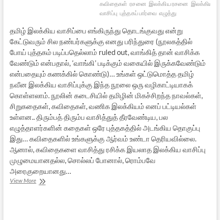
கவிதைகள்
ரசனை
இலக்கிய ரசனை
இலக்கிய
வாசிப்பு
புத்தகப் பார்வை
எழுத்து
தமிழ் இலக்கிய வாசிப்பை எங்கிருந்து தொடங்குவது என்று
கேட்டுவரும் சில நண்பர்களுக்கு எனது பரிந்துரை (நூலகத்தில்
போய் புத்தகம் படிப்பதெல்லாம் ruled out, வாங்கித் தான் வாசிக்க
வேண்டும் என்பதால், ‘வாங்கி’ படிக்கும் வகையில் இருக்கவேண்டும்
என்பதையும் கணக்கில் கொண்டு)… உங்கள் ஒட்டுமொத்த தமிழ்
நவீன இலக்கிய வாசிப்புக்கு இந்த நூலை ஒரு வழிகாட்டியாகக்
கொள்ளலாம். நூலின் கடைசியில் தமிழின் மிகச்சிறந்த நாவல்கள்,
சிறுகதைகள், கவிதைகள், வணிக இலக்கியம் எனப் பட்டியல்கள்
உள்ளன.. திரும்பத் திரும்ப வாசித்துத் தீரவேண்டிய, பல
எழுத்தாளர்களின் கதைகள் ஒரே புத்தகத்தில் அடங்கிய தொகுப்பு
இது… கவிதைகளில் உங்களுக்கு ஆர்வம் உண்டா தெரியவில்லை.
ஆனால், கவிதைகளை வாசித்து ரசிக்க இயலாத இலக்கிய வாசிப்பு
முழுமையானதல்ல, சொல்லப் போனால், ரொம்பவே
அரைகுறையானது…
தமிழ்
View More
இலக்கிய
வாசிப்பை
எங்கிருந்து
தொடங்குவது