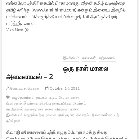
என்னவோ பத்திரிகையில் பிரசுரமானது. இதன் தமிழ் வடிவத்தை
தமிழ் ஹிந்து (www.tamilhindu.com) என்னும் இணைய இதழில்
பார்க்கலாம்… பிச்சமூர்த்தி யாப்பில் எழுதி fail ஆயிருக்கிறார்
பார்த்தீர்களா?…
ஒரு
View More
நாள்
மாலை
அளவளாவல்
–
3
இலக்கியம்
கலைகள்
நேர்காணல்
[இறுதிப்
ஒரு நாள் மாலை
பகுதி]
அளவளாவல் – 2
வெங்கட் சாமிநாதன்
October 14, 2011
எழுத்தாளர்கள்
நாடகம்
பரதம்
வெ.சா
கலை
விமர்சனம்
இலங்கை
சந்திப்பு
உரையாடுதல்
வெங்கட்
சாமிநாதன்
கலைஞர்கள்
கலை
விமர்சகர்
நவீன
இலக்கியம்
தெருக்கூத்து
ரசனை
திலீப்குமார்
விவாதம்
புரிசை கண்ணப்பத்
தம்பிரான்
சிவாஜி கணேசனைப் பற்றி எழுதும்போது நமக்கு சிலது
சொல்லணும்போல இருக்கு. மற்றபடி ஏகப்பட்ட பேர்கள் இருக்காங்க.