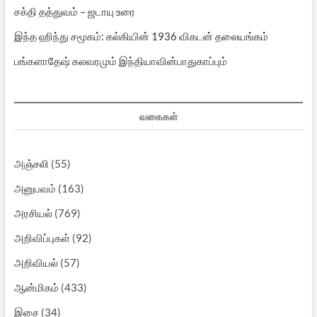
சக்தி தத்துவம் – ஜடாயு உரை
இந்த ஹிந்து சமூகம்: கல்கியின் 1936 விகடன் தலையங்கம்
பங்களாதேஷ் கலவரமும் இந்தியாவின்பாதுகாப்பும்
வகைகள்
அஞ்சலி
(55)
அனுபவம்
(163)
அரசியல்
(769)
அறிவிப்புகள்
(92)
அறிவியல்
(57)
ஆன்மிகம்
(433)
இசை
(34)