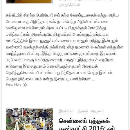
மும்மூர்த்திகள்
கல்வியிற் சிறந்த பெரியோர்கள் கற்க வேண்டியதைக் கற்று, அறிய
வேண்டியதை அறிந்தவர்கள். தாம் பெற்ற அறிவின்பங்களை
உலகிலுள்ள எல்லோரும் அடையும்படி பிறருக்கும் கொடுத்து
மகிழ்வார்கள். அதன்படியே திரு.சுந்தர் அவர்களும் கர்நாடக
சங்கீதத்தின் இசை நுணுக்கங்களைப் பாமரனும் புரிந்து இன்புறும்
வண்ணம் நமக்குத் தந்திருக்கிறார். திரு.ரமணன் அவர்கள் தந்துள்ள
வாழ்த்துரையின்படி, இந்நூல் ஒரு பயிலரங்கு என்பதை இதனைப்
படிப்பவர் யாவரும் உய்த்துணர்வர். யானும் இந்நூலைக் கற்றேன்.
கடுகளவு இசைஞானம் கொண்டிருந்த நான் நிறையத்
தெரிந்துகொண்டபின் உள்ளம் பூரித்தேன். யான் பெற்ற இன்பம்
பெறுக இவ்வையகம் என்று இறையடி பணிந்தேன்….
இசையை
View More
ரசிக்கலாம்
வாருங்கள்
–
புத்தக
அறிமுகம்
இலக்கியம்
புத்தகம்
அனுபவம்
சென்னைப் புத்தகக்
கண்காட்சி 2016: ஓர்