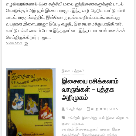
ஏழுஸ்வரங்களால் ஆன சஞ்சீவி மலை, ஐந்திணைகளுக்கும் பாடல்
கொடுக்கும் அற்புதம் இளையராஜா. இந்த வழி நெடுக காட்டுமல்லி
பாடல், ராஜாங்கத்தில், இன்னொரு முல்லை நிலப்பாடல்.. எண்பது
வயதான இளையராஜா இப்படி எழுதி, இசையமைத்து பாடுகிறார்.
காட்டு மல்லி வாசம் போல இந்த நாட்டை இந்தப் பாடலால் மணக்கச்
செய்திருக்கிறார் ராஜா…
வழிநெடுக
View More
காட்டுமல்லி:
இசைஞானியின்
மாயம்
இசை
புத்தகம்
இசையை ரசிக்கலாம்
வாருங்கள் – புத்தக
அறிமுகம்
பி.ஆர்.கீதா
August 10, 2016
சங்கீதம்
இசை அனுபவம்
இசை
கர்நாடக
இசை
கர்நாடக
சங்கீதம்
இசைக்கூறுகள்
ரசனை
இசை
நிகழ்ச்சிகள்
இசைக்கலைஞர்
சங்கீத