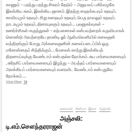
காணும் – பறந்து பறந்து சிகரம் தேடும் – அனுபவப் பகிர்வழகே
இலக்கிய சுகம், இலக்கிய ஞானம். இதற்கு ஹைக்கூவும் உதவும்,
காவியமும் உதவும். சிறு கதையும் உதவும், பெரு நாவலும் உதவும்.
நாடகமும் உதவும், திரையுலகும் உதவும்… புலனுகர்வுகள் –
உணர்ச்சிகள்-கருத்துகள் – கற்பனைகள் என்பவற்றைக் கருவியாகக்
கொண்டு அவற்றையே தாண்டி ஓர் ஆன்மவெளியில் கலைஞன்
வந்திறங்கும் போது அக்கலைஞனின் கலைப்படைப்பில் ஒரு
மகோன்னதம் சித்திக்கும்… மேலைக் காற்று இலக்கியத்
திறனாய்வுக்கு வேண்டாம் என்பதல்ல நோக்கம். சுய பார்வைகளையும்
, சுதேசிப் பார்வைகளையும் இழந்து – அபத்தப் பார்வைகளையும்
அலக்கியப் பார்வைகளையும் வளரவிட வேண்டாம் என்பதுவே
நோக்கம்….
ஆன்மீக
View More
இலக்கியம்
–
பண்பு,
பார்வை,
பணி
கலைகள்
சினிமா
இசை
அஞ்சலி
அஞ்சலி:
டி.எம்.சௌந்தரராஜன்