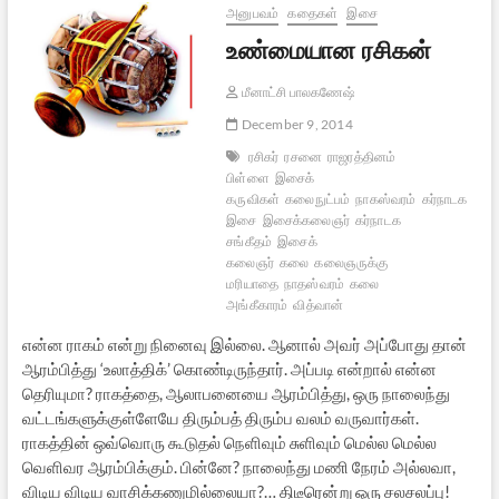
அனுபவம்
கதைகள்
இசை
உண்மையான ரசிகன்
மீனாட்சி பாலகணேஷ்
December 9, 2014
ரசிகர்
ரசனை
ராஜரத்தினம்
பிள்ளை
இசைக்
கருவிகள்
கலைநுட்பம்
நாகஸ்வரம்
கர்நாடக
இசை
இசைக்கலைஞர்
கர்நாடக
சங்கீதம்
இசைக்
கலைஞர்
கலை
கலைஞருக்கு
மரியாதை
நாதஸ்வரம்
கலை
அங்கீகாரம்
வித்வான்
என்ன ராகம் என்று நினைவு இல்லை. ஆனால் அவர் அப்போது தான்
ஆரம்பித்து ‘உலாத்திக்’ கொண்டிருந்தார். அப்படி என்றால் என்ன
தெரியுமா? ராகத்தை, ஆலாபனையை ஆரம்பித்து, ஒரு நாலைந்து
வட்டங்களுக்குள்ளேயே திரும்பத் திரும்ப வலம் வருவார்கள்.
ராகத்தின் ஒவ்வொரு கூடுதல் நெளிவும் சுளிவும் மெல்ல மெல்ல
வெளிவர ஆரம்பிக்கும். பின்னே? நாலைந்து மணி நேரம் அல்லவா,
விடிய விடிய வாசிக்கணுமில்லையா?… திடீரென்று ஒரு சலசலப்பு!