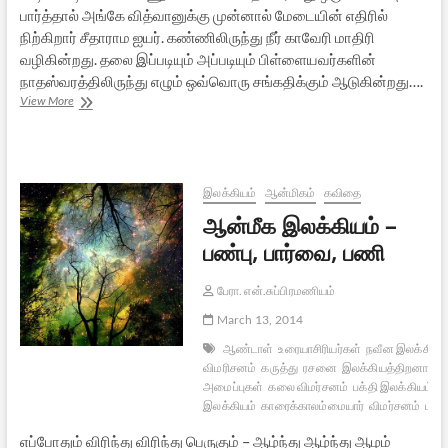
பார்த்தால் அங்கே வித்வானுக்கு முன்னால் மேடையின் எதிரில்
நிற்கிறார் சீதாராம ஐயர். கண்ணிலிருந்து நீர் காவேரி மாதிரி
வழிகின்றது. தலை இப்படியும் அப்படியும் பிள்ளையவர்களின்
நாதஸ்வரத்திலிருந்து எழும் ஒவ்வொரு சங்கதிக்கும் ஆடுகின்றது….
உண்மையான
View More
ரசிகன்
இலக்கியம்
ஆன்மிகம்
கவிதை
ஆன்மீக இலக்கியம் –
பண்பு, பார்வை, பணி
பேரா. என்.சுப்பிரமணியம்
March 13, 2014
ஆண்டாள்
உரையாசிரியர்கள்
நவீன இலக்கியம
விமரிசனம்
கருத்து
ரசனை
இலக்கியத்திறனாய்வ
அமைப்புகள்
கலை விமர்சனம்
பக்தி இலக்கியம்
ஆ
இலக்கியம்
காரைக்காலம்மையார்
விமர்சனம்
மாண
எப்போதும் விரிந்து விரிந்து பெருகும் – ஆழ்ந்து ஆழ்ந்து ஆழம்