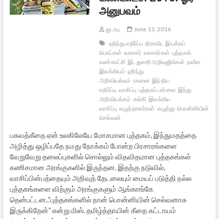
அனுபவம்
ஜடாயு
June 13, 2016
ஹிந்து எதிர்ப்பு
திராவிட இயக்கப்
பொய்கள்
வாசகர்
வாசகர்கள்
புத்தகக்
கண்காட்சி
இடதுசாரி அறிவுஜீவிகள்
நவீன
இலக்கியம்
ஹிந்து
அறிவியக்கம்
ரசனை
இந்திய
எதிர்ப்பு
வாசிப்பு
புத்தகப் பார்வை
இந்து
அறிவியக்கம்
கல்கி
இலக்கிய
வாசிப்பு
எழுத்தாளர்கள்
எழுத்து
பொன்னியின்
செல்வன்
பகவத்கீதை ஏன் உலகிலேயே மோசமான புத்தகம், இந்துமதத்தை
அழித்து ஒழிப்பதே நமது நோக்கம் போன்ற பிரசாரங்களை
வேறுவேறு தலைப்புகளில் சொல்லும் விதவிதமான புத்தகங்கள்
கணிசமான அரங்குகளில் இருந்தன. இதற்கு நடுவில்,
வாசிப்பின்பத்தையும் அறிவுத் தேடலையும் மையப் படுத்தி நல்ல
புத்தகங்களை விற்கும் அரங்குகளும் ஆங்காங்கே
தென்பட்டன..”புத்தகங்களில் நான் பொன்னியின் செல்வனாக
இருக்கிறேன்” என்று மிஸ். தமிழ்த்தாயின் கீதை கட்டாயம்