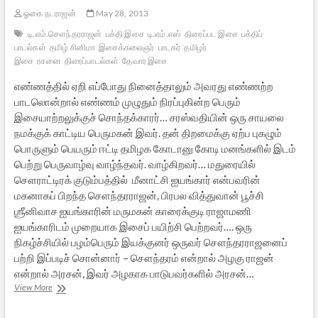
ஓகை நடராஜன்
May 28, 2013
டி.எம்.சௌந்தரராஜன்
பக்தி இசை
டி.எம்.எஸ்
திரைப்பட இசை
பக்திப்
பாடல்கள்
தமிழ் சினிமா
இசைக்கலைஞர்
பாடகர்
தமிழர்
இசை
ரசனை
திரைப்பாடல்கள்
தேவார இசை
எண்ணத்தில் ஏறி எப்போது நினைத்தாலும் அவரது எண்ணற்ற
பாடலொன்றால் எண்ணம் முழுதும் நிரப்புகின்ற பெரும்
இசையாற்றலுக்குச் சொந்தக்காரர்… சரஸ்வதியின் ஒரு சாயலை
நமக்குக் காட்டிய பெருமகன் இவர். தன் திறமைக்கு ஏற்ப புகழும்
பொருளும் பெயரும் ஈட்டி தமிழக கோடானு கோடி மனங்களில் இடம்
பெற்று பெருவாழ்வு வாழ்ந்தவர். வாழ்கிறவர்… மதுரையில்
சௌராட்டிரக் குடும்பத்தில் மீனாட்சி ஐயங்கார் என்பவரின்
மகனாகப் பிறந்த சௌந்தரராஜன், பிரபல வித்துவான் பூச்சி
ஶ்ரீனிவாச ஐயங்காரின் மருமகன் காரைக்குடி ராஜாமணி
ஐயங்காரிடம் முறையாக இசைப் பயிற்சி பெற்றவர்…. ஒரு
நிகழ்ச்சியில் பழம்பெரும் இயக்குனர் ஒருவர் சௌந்தரராஜனைப்
பற்றி இப்படிச் சொன்னார் – சௌந்தரம் என்றால் அழகு ராஜன்
என்றால் அரசன், இவர் அழகாக பாடுபவர்களில் அரசன்…
அஞ்சலி:
View More
டி.எம்.சௌந்தரராஜன்