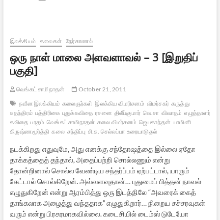
சித்திரகூடம்
இலக்கியம்
கலைகள்
நேர்காணல்
ஒரு நாள் மாலை அளவளாவல் – 3 [இறுதிப்
பகுதி]
வெங்கட் சாமிநாதன்
October 21, 2011
நவீன இலக்கியம்
கலைஞர்கள்
இலக்கிய விமரிசனம்
விமர்சகர்
கருத்து
சுதந்திரம்
பத்திரிகை
புதுக்கவிதை
ரசனை
திலீப்குமார்
வெ.சா
விவாதம்
எழுத்தாளர்கள்
கவிதை
பரதம்
வெங்கட் சாமிநாதன்
கலை விமர்சனம்
ஜெயகாந்தன்
யாமினி
கிருஷ்ணமூர்த்தி
கலை
சந்திப்பு
சி.சு. செல்லப்பா
உரையாடுதல்
நடக்கிறது எதுவுமே, அது எனக்கு சந்தோஷத்தை இல்லை ஏதோ
தாக்கத்தைத் தந்தால், அதைப்பற்றி சொல்லணும் என்று
தோன்றினால் சொல்ல வேண்டிய சந்தர்ப்பம் ஏற்பட்டால், யாரும்
கேட்டால் சொல்கிறேன். அவ்வளவுதான்… புதுமைப் பித்தன் நாவல்
எழுதுகிறேன் என்று ஆரம்பித்து ஒரு இடத்திலே “அவரைக் கைத்
தாங்கலாக அழைத்து வந்ததாக” எழுதுகிறார்… நிறைய சச்சரவுகள்
வரும் என்று பிரசுரமாகவில்லை. கடைசியில் டைம்ஸ் டுடேயோ