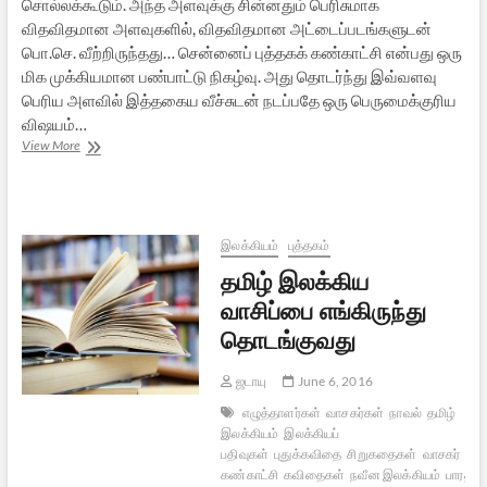
சொல்லக்கூடும். அந்த அளவுக்கு சின்னதும் பெரிசுமாக
விதவிதமான அளவுகளில், விதவிதமான அட்டைப்படங்களுடன்
பொ.செ. வீற்றிருந்தது… சென்னைப் புத்தகக் கண்காட்சி என்பது ஒரு
மிக முக்கியமான பண்பாட்டு நிகழ்வு. அது தொடர்ந்து இவ்வளவு
பெரிய அளவில் இத்தகைய வீச்சுடன் நடப்பதே ஒரு பெருமைக்குரிய
விஷயம்…
சென்னைப்
View More
புத்தகக்
கண்காட்சி
2016:
ஓர்
அனுபவம்
இலக்கியம்
புத்தகம்
தமிழ் இலக்கிய
வாசிப்பை எங்கிருந்து
தொடங்குவது
ஜடாயு
June 6, 2016
எழுத்தாளர்கள்
வாசகர்கள்
நாவல்
தமிழ்
இலக்கியம்
இலக்கியப்
பதிவுகள்
புதுக்கவிதை
சிறுகதைகள்
வாசகர்
வாசி
கண்காட்சி
கவிதைகள்
நவீன இலக்கியம்
பாரதியா