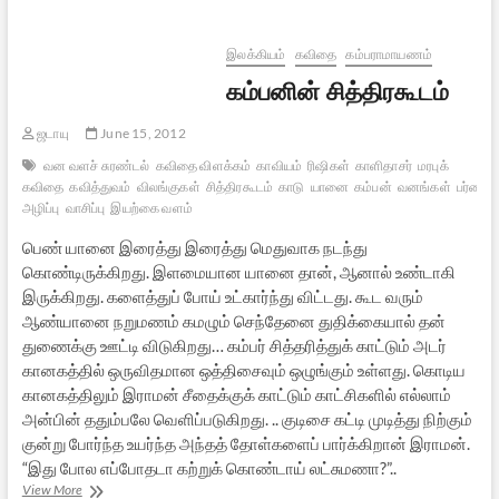
இலக்கியம்
கவிதை
கம்பராமாயணம்
கம்பனின் சித்திரகூடம்
ஜடாயு
June 15, 2012
வன வளச் சுரண்டல்
கவிதை விளக்கம்
காவியம்
ரிஷிகள்
காளிதாசர்
மரபுக்
கவிதை
கவித்துவம்
விலங்குகள்
சித்திரகூடம்
காடு
யானை
கம்பன்
வனங்கள்
பர்ணச
அழிப்பு
வாசிப்பு
இயற்கை வளம்
பெண் யானை இரைத்து இரைத்து மெதுவாக நடந்து
கொண்டிருக்கிறது. இளமையான யானை தான், ஆனால் உண்டாகி
இருக்கிறது. களைத்துப் போய் உட்கார்ந்து விட்டது. கூட வரும்
ஆண்யானை நறுமணம் கமழும் செந்தேனை துதிக்கையால் தன்
துணைக்கு ஊட்டி விடுகிறது… கம்பர் சித்தரித்துக் காட்டும் அடர்
கானகத்தில் ஒருவிதமான ஒத்திசைவும் ஒழுங்கும் உள்ளது. கொடிய
கானகத்திலும் இராமன் சீதைக்குக் காட்டும் காட்சிகளில் எல்லாம்
அன்பின் ததும்பலே வெளிப்படுகிறது. .. குடிசை கட்டி முடித்து நிற்கும்
குன்று போர்ந்த உயர்ந்த அந்தத் தோள்களைப் பார்க்கிறான் இராமன்.
“இது போல எப்போதடா கற்றுக் கொண்டாய் லட்சுமணா?”..
கம்பனின்
View More