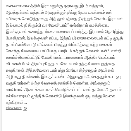
வனவாச காலத்தில் இராமனுக்கு ஏதாவது இடர் வந்தால்,
ஆபத்துக்கள் வந்தால் அவனுக்குத் தீங்கு நேரா வண்ணம் உன்
உயிரைக் கொடுத்தாவது அத் துன்பத்தை நீ ஏற்றுக் கொள்.. இராமன்
இல்லாமல் நீ திரும்பி வர வேண்டாம்” என்கிறாள் சுமத்திரை..
இலக்குவன் சமைத்த பர்ணசாலையைப் பார்த்த இராமன் நெகிழ்ந்து
போகிறான். இலக்குவன் எப்படி இந்தப் பர்ணசாலையைக் கட்டி முடித்
தான்? என்னோடு வில்லைப் பிடித்து வில்வித்தை கற்ற கைகள்
கொத்து வேலையை எப்போது யாரிடம் கற்றுக் கொண்டான்?’ என்றி
உணர்ச்சிவசப்பட்டுப் பேசுகிறான்…. ராவணன் ஆத்திர மெல்லாம்
வீடணன் மேல் திரும்புகிறது. உடனே மயன் தந்த வேலாயுதத்தை
ஏவுகிறான். இந்த வேலை யார் மீது பிரயோகித்தாலும் அவர்கள்
அழிவது திண்ணம். இதைக் கண்ட அனுமனும் அங்கதனும் கூட ஓடி
வருகிறார்கள் அந்த வேலைத் தாங்கிக் கொள்ள. அங்கதனும்
வாலியால் அடைக்கலமாகக் கொடுக்கப் பட்டவன் தானே! அதனால்
எல்லோரையும் முந்திக் கொண்டு இலக்குவன் ஓடி வந்து வேலை
ஏற்கிறான்…
இராம
View More
காதையில்
இரு
தியாக
தீபங்கள்