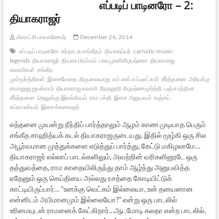
எப்படிப் பாடினரோ – 2:
தியாகராஜர்
மீனாட்சி பாலகணேஷ்
December 26, 2014
எப்படிப் பாடினரோ
கர்நாடக சங்கீதம்
தியாகய்யர்
carnatic-music-
legends
தியாகராஜர்
தியாக பிரம்மம்
பாலமுரளிகிருஷ்ணா
தியாகராஜ
சுவாமிகள்
சங்கீத
மும்மூர்த்திகள்
இசைமேதை
திருவையாறு
எம்.எஸ்.சுப்புலட்சுமி
கீர்த்தனை
அரியக்குடி
ராமானுஜ ஐயங்கார்
தியாகராஜ சுவாமி
நேதனூரி கிருஷ்ணமூர்த்தி
பஞ்ச ரத்தின
கீர்த்தனை
தெலுங்கு இலக்கியம்
ராம பக்தி
இசை அனுபவம்
சஞ்சய்
சுப்ரமண்யம்
இசைக்கலைஞர்
எத்தனை முயன்று நீந்திப் பார்த்தாலும் ஆழம் காண முடியாத பெரும்
சங்கீத சாஹித்யக் கடல் தியாகராஜருடையது. இதில் மூழ்கி ஒரு சில
அபூர்வமான முத்துக்களை எடுத்துப் பார்த்து, கேட்டு மகிழலாமே…
தியாகராஜர் எல்லாப் பாடல்களிலும், அவற்றின் வரிகளினூடே ஒரு
தத்துவத்தை, ராம காதையிலிருந்து தாம் ஆழ்ந்து அனுபவித்த
ஏதேனும் ஒரு செய்தியை அல்லது ரசத்தை கோடியிட்டுக்
காட்டியிருப்பார்… “உனக்கு வெட்கம் இல்லையா, உன் தனயனான
என்னிடம் அபிமானமும் இல்லையோ?” என்று ஒரு பாடலில்
உரிமையுடன் ராமனைக் கேட்கிறார்…ஆடமோடி கலதா என்ற பாடலில்,