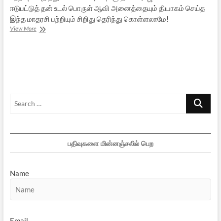
ஈடுபட்டுத் தன் உடல் பொருள் ஆவி அனைத்தையும் தியாகம் செய்த
இந்த மாதரசி பற்றியும் சிறிது தெரிந்து கொள்ளலாமே!
குருவுக்கு
View More
கோவில்
எழுப்பிய
மாதரசி
Search
…
பதிவுகளை மின்னஞ்சலில் பெற
Name
Email