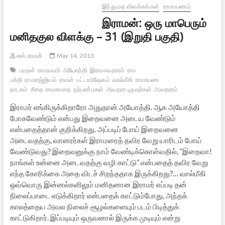
இந்து மத விளக்கங்கள்
ராமாயணம்
இராமன்: ஒரு மாபெரும்
மனிதகுல விளக்கு – 31 (இறுதி பகுதி)
எஸ்.ராமன்
May 14, 2013
பரதன்
ராமநவமி
அயோத்தி
இராமாவதாரம்
ராம
பக்தி
ராமராஜ்ஜியம்
ராமன்
பட்டாபிஷேகம்
வால்மீகி
ராமாயண
நாடகம்
சீதை
ராமகாதை
நற்பண்புகள்
அவதார புருஷர்கள்
அவதாரம்
இராமர் எங்கிருக்கிறாரோ அதுதான் அயோத்தி. ஆக அயோத்தி
போகவேண்டும் என்பது இறைவனை அடைய வேண்டும்
என்பதைத்தான் குறிக்கிறது. அப்படிப் போய் இறைவனை
அடைவதற்கு, வானரர்கள் இராமரைத் தவிர வேறு யாரிடம் போய்
வேண்டுவது? இறைவனுக்கு நாம் வேண்டிக்கொள்வதில், “இறைவா!
நாங்கள் உன்னை அடைவதற்கு வழி காட்டு” என்பதைத் தவிர வேறு
எந்த கோரிக்கை அதை விடச் சிறந்ததாக இருக்கிறது?… வால்மீகி
ஒவ்வொரு இன்னல்களிலும் மனிதனான இராமர் எப்படி தன்
நிலைப்பாடை எடுக்கிறார் என்பதைக் காட்டும்போது, அந்தக்
காலத்தைய அவல நிலைச் சூழல்களையும் படம் பிடித்துக்
காட்டுகிறார். இப்படியும் ஒருவனால் இருக்க முடியும் என்று