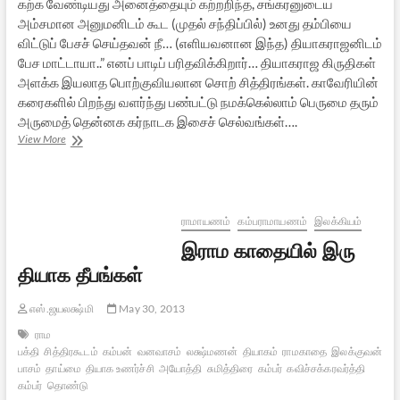
கற்க வேண்டியது அனைத்தையும் கற்றறிந்த, சங்கரனுடைய
அம்சமான அனுமனிடம் கூட (முதல் சந்திப்பில்) உனது தம்பியை
விட்டுப் பேசச் செய்தவன் நீ… (எளியவனான இந்த) தியாகராஜனிடம்
பேச மாட்டாயா..” எனப் பாடிப் பரிதவிக்கிறார்… தியாகராஜ கிருதிகள்
அளக்க இயலாத பொற்குவியலான சொற் சித்திரங்கள். காவேரியின்
கரைகளில் பிறந்து வளர்ந்து பண்பட்டு நமக்கெல்லாம் பெருமை தரும்
அருமைத் தென்னக கர்நாடக இசைச் செல்வங்கள்….
எப்படிப்
View More
பாடினரோ
–
2:
தியாகராஜர்
ராமாயணம்
கம்பராமாயணம்
இலக்கியம்
இராம காதையில் இரு
தியாக தீபங்கள்
எஸ்.ஜயலக்ஷ்மி
May 30, 2013
ராம
பக்தி
சித்திரகூடம்
கம்பன்
வனவாசம்
லக்ஷ்மணன்
தியாகம்
ராமகாதை
இலக்குவன்
ச
பாசம்
தாய்மை
தியாக உணர்ச்சி
அயோத்தி
சுமித்திரை
கம்பர்
கவிச்சக்கரவர்த்தி
கம்பர்
தொண்டு