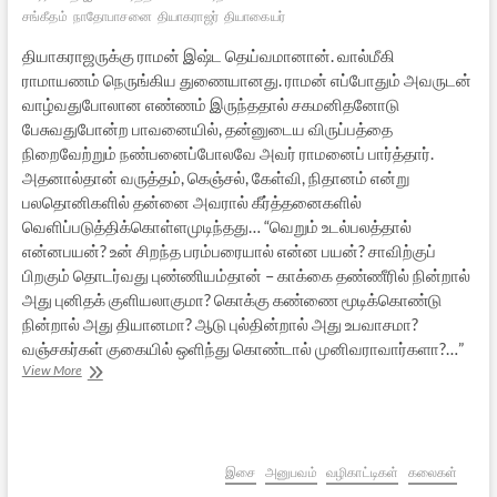
சங்கீதம்
நாதோபாசனை
தியாகராஜர்
தியாகையர்
தியாகராஜருக்கு ராமன் இஷ்ட தெய்வமானான். வால்மீகி
ராமாயணம் நெருங்கிய துணையானது. ராமன் எப்போதும் அவருடன்
வாழ்வதுபோலான எண்ணம் இருந்ததால் சகமனிதனோடு
பேசுவதுபோன்ற பாவனையில், தன்னுடைய விருப்பத்தை
நிறைவேற்றும் நண்பனைப்போலவே அவர் ராமனைப் பார்த்தார்.
அதனால்தான் வருத்தம், கெஞ்சல், கேள்வி, நிதானம் என்று
பலதொனிகளில் தன்னை அவரால் கீர்த்தனைகளில்
வெளிப்படுத்திக்கொள்ளமுடிந்தது… “வெறும் உடல்பலத்தால்
என்னபயன்? உன் சிறந்த பரம்பரையால் என்ன பயன்? சாவிற்குப்
பிறகும் தொடர்வது புண்ணியம்தான் – காக்கை தண்ணீரில் நின்றால்
அது புனிதக் குளியலாகுமா? கொக்கு கண்ணை மூடிக்கொண்டு
நின்றால் அது தியானமா? ஆடு புல்தின்றால் அது உபவாசமா?
வஞ்சகர்கள் குகையில் ஒளிந்து கொண்டால் முனிவராவார்களா?…”
தியாகராஜரின்
View More
ஆன்மீகமும்,
இசையும்
இசை
அனுபவம்
வழிகாட்டிகள்
கலைகள்