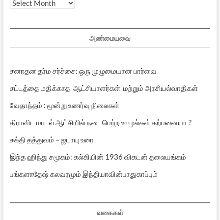
முந்தைய
பதிவுகள்
அண்மையவை
சனாதன தர்ம சர்ச்சை: ஒரு முழுமையான பார்வை
சட்டத்தை மதிக்காத ஆட்சியாளர்கள் மற்றும் அரசியல்வாதிகள்
வேதாந்தம் : மூன்று உணர்வு நிலைகள்
திராவிட மாடல் ஆட்சியில் நடைபெற்ற ஊழல்கள் கற்பனையா ?
சக்தி தத்துவம் – ஜடாயு உரை
இந்த ஹிந்து சமூகம்: கல்கியின் 1936 விகடன் தலையங்கம்
பங்களாதேஷ் கலவரமும் இந்தியாவின்பாதுகாப்பும்
வகைகள்