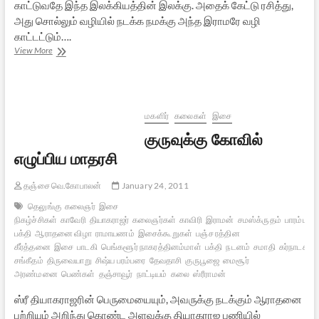
காட்டுவதே இந்த இலக்கியத்தின் இலக்கு. அதைக் கேட்டு ரசித்து,
அது சொல்லும் வழியில் நடக்க நமக்கு அந்த இராமரே வழி
காட்டட்டும்….
இராமன்:
View More
ஒரு
மாபெரும்
மனிதகுல
விளக்கு
–
மகளிர்
கலைகள்
இசை
31
குருவுக்கு கோவில்
(இறுதி
பகுதி)
எழுப்பிய மாதரசி
தஞ்சை வெ.கோபாலன்
January 24, 2011
தெலுங்கு
கலைஞர்
இசை
நிகழ்ச்சிகள்
காவேரி
தியாகராஜர்
கலைஞர்கள்
காவிரி
இராமன்
சமஸ்க்ருதம்
பாரம்பரிய
பக்தி
ஆராதனை விழா
ராமாயணம்
இசைக்கூறுகள்
பஞ்ச ரத்தின
கீர்த்தனை
இசை
பாடகி
பெங்களூர் நாகரத்தினம்மாள்
பக்தி
நடனம்
சமாதி
கர்நாடக
சங்கீதம்
திருவையாறு
சிஷ்ய பரம்பரை
தேவதாசி
குருபூஜை
மைசூர்
அரண்மனை
பெண்கள்
தஞ்சாவூர்
நாட்டியம்
கலை
ஸ்ரீராமன்
ஸ்ரீ தியாகராஜரின் பெருமையையும், அவருக்கு நடக்கும் ஆராதனை
பற்றியும் அறிந்து கொண்ட அளவுக்கு தியாகராஜ பணியில்