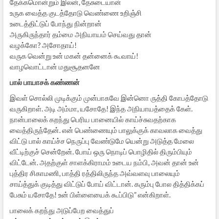
தேக்கமொன்றும் இலன், தேசுடையான்
உருக வைத்த குடத்தோடு வெண்ணை உறிஞ்சி
உடைத்திட்டுப் போந்து நின்றான்
அருகிருந்தார் தம்மை அநியாயம் செய்வது தான்
வழக்கோ? அசோதாய்!
வருக வென்று உன் மகன் தன்னைக் கூவாய்!
வாழவொட்டான் மதுசூதனனே
பால் பாயாசக் கண்ணன்
இவள் சொல்லி முடிக்கும் முன்பாகவே இன்னொ ருத்தி கோபத்தோடு
வருகிறாள். அடி அம்மா, யசோதே! இந்த அநியாயத்தைக் கேள்.
நான்பாலைக் கறந்து பெரிய பானையில் காய்ச்சுவதற்காக
வைத்திருந்தேன். என் பெண்ணையும் பாலுக்குக் காவலாக வைத்து
விட்டு பால் காய்ச்ச நெருப்பு வேண்டுமே யென்று அடுத்த மேலை
வீட்டிற்குச் சென்றேன். போய் ஒரு நொடிப் பொழிதில் திரும்பியும்
விட்டேன். அதற்குள் சாளக்கிராமம் உடைய நம்பி, அவன் தான் உன்
புத்திர சிகாமணி, பாத்தி ரத்திலிருந்த அவ்வளவு பாலையும்
சாய்த்துக் குடித்து விட்டுப் போய் விட்டான். கரும்பு போல தித்திக்கப்
பேசும் யசோதே! உன் பிள்ளையைக் கூப்பிடு” என்கிறாள்.
பாலைக் கறந்து அடுப்பேற வைத்துப்