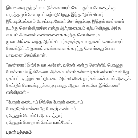
இவ்வளவு குற்றச் சாட்டுக்களையும் கேட்டதும் யசோதைக்கு
வருத்தமும் கோபமும் ஏற்படுகிறது. இந்த ஆய்ச்சிமார்
இப்படியெல்லாம் பேசும்படி, கோள் சொல்லும்படி, இந்தக் கண்ணன்
நடந்து கொள்கிறானே என்று ஆற்றாமையும் ஏற்படுகிறது. அதே
சமயம் அவளால் கண்ணனைக் கடிந்து கொள்ளவும்
முடியவில்லை.வந்த ஆய்ச்சிமார்களுக்கு சமாதானம் சொல்லவும்
வேண்டும். அதனால் கண்ணனைக் கடிந்து கொள்வது போல
பாவனை செய்கிறாள்.
’’கண்ணா! இங்கே வா, வரேன், வரேன், என்று சொல்லிப் பொழுது
போக்காமல் இங்கே வா. அக்கம் பக்கம் உள்ளவர்கள் எல்லாம் உன்மீது
ஏகப்பட்டகுற்றச் சாட்டுகளை அள்ளி வீசுகிறார்கள். என்னால் அதைக்
கேட்டுக் கொண்டிருக்க முடியாது. அதனால் உடனே இங்கே வா’’
என்கிறாள் –
’’போதர் கண்டாய் இங்கே போதர் கண்டாய்
போதரேன் என்னாதே போதர் கண்டாய்
ஏதேனும் சொல்லி அசலகத்தார்
ஏதேனும் பேசநான் கேட்க மாட்டேன்.
புகார் புத்தகம்