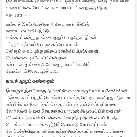
இவனைக் கையும் களவுமாகப் பிடித்துக் கொண்டு வந்தி ருக்கிறேன்.
என்ன பிள்ளையோ? என்ன வளர்ப்போ? என்று ஒரு நொடி
நொடித்தாள்.
கன்னல் இலட்டுவத்தோடு, சீடை, காரெள்ளின்
உண்டை கலத்தில் இட்டு
என்னகம் என்று நான் வைத்துப் போந்தேன் இவன்
புக்கு அவற்றைப் பொறுத்திப் போந்தான்
பின்னும் அகம் புக்கு உறியை நோக்கிப் பிறங்கொளி
வெண்ணையும் சோதிக்கின்றான்.
உன் மகன் தன்னை அசோதை நங்காய்! கூவிக்
கொள்ளாய் இவையும்சிலவே
நாவல் பழமும் கண்ணனும்
இதற்குள் இன்னொரு ஆய்ச்சி வேகமாக வருகிறாள். யசோதே! உன்
பிள்ளையைப் பற்றிச் சொன்னால் உனக்கு ரோஷம் வருகிறது. ஆனால்
உன் பிள்ளை மிகவும் தந்திரக்காரன்.வம்புகள் செய்வதில் கை
தேர்ந்தவன் அவன் செய்ததைப் பார். உன் அருமைப் பிள்ளை என்
வீட்டில் புகுந்து என் பெண்ணை அழைத்து அவள் கையிலிருந்த
பொன் வளையலைக் கழற்றிக் கொண்டு போய்விட்டான்.
தோட்டத்திலிருந்து பறித்து வந்து கொல்லையில் நாவல் பழங்களை