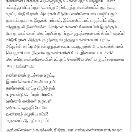
கண்ணன் பக்கத்து வீடுகளுக்கும் செல்ல ஆரம்பித்துவிட்டான்!
பக்கத்து வீட்டிற்குள் சென்று அங்கிருந்த எண்ணெய்க் குடத்தை
உருட்டி விடுகிறான். அவர்கள் சிந்திய எண்ணெய்யை வழிப்பதும்
துடைப்பதுமாக இருக்கிறார்கள். இல்லாவிட்டால் வழுக்கிக் கீழே
விழுந்து விடுவார்களே. அவர்கள் கவனம் வேலையில் இருக்கும்
போது, கண்ணன் தொட்டிலில் தூங்கும் குழந்தையைக் கிள்ளி எழுப்பி
விடுகிறான். அந்தக் குழந்தை எழுந்ததும் கண்களைப் புரட்டி
அப்பூச்சி காட்டி அந்தக் குழந்தையை பயமுறுத்தி அழ வைக்கிறான்.
(அப்பூச்சி காட்டுதலாவதுகண்களின் மேல் இமையை மடக்கிக்
கொண்டு கண்ணிமையின் உட்புறம் வெளியே தெரிய குழந்தைகளை
பயமுறுத்துவது)
எண்ணைக் குடத்தை உருட்டி
இளம்பிள்ளை கிள்ளி எழுப்பி
கண்ணைப் புரட்டி விழித்துக்
கழகண்டு செய்யும் பிரானே
உண்ணக் கனிகள் தருவன்
ஒலிகடல் ஓத நீர் போலே
வண்ணம் அழகிய நம்பீ!
மஞ்சனம் ஆட நீ வாராய்!
பழங்களெல்லாம் தருவேன், நீ நீராட வா, என்று கண்ணனைத் தாஜா