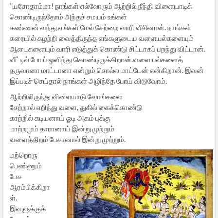
‘’யசோதாம்மா! நாங்கள் எல்லோரும் ஆற்றில் நீந்தி விளையாடிக்
கொண்டிருந்தோம் அந்தச் சமயம் உங்கள்
கண்ணன் வந்து எங்கள் மேல் சேற்றை வாரி வீசினான். நாங்கள்
கரையில் கழற்றி வைத்திருந்த எங்களுடைய வளையல்களையும்
ஆடைகளையும் வாரி எடுத்துக் கொண்டு சிட்டாகப் பறந்து விட்டான்.
வீட்டில் போய் ஒளிந்து கொண்டிருக்கிறான்.வளையல்களைத்
தருவானா மாட்டானா என்றும் சொல்ல மாட்டேன் என்கிறான். இவன்
இப்படிச் செய்தால் நாங்கள் அழிந்தே போய் விடுவோம்.
ஆற்றிலிருந்து விளையாடு வோங்களை
சேற்றால் எறிந்து வளை, துகில் கைக்கொண்டு
காற்றில் கடியனாய் ஓடி அகம் புக்கு
மாற்றமும் தாரானாய் இன்று முற்றும்
வளைத்திறம் பேசானால் இன்று முற்றும்.
மற்றொரு
பெண்ணும்
பேச
ஆரம்பிக்கிறா
ள்.
இவளுக்குக்