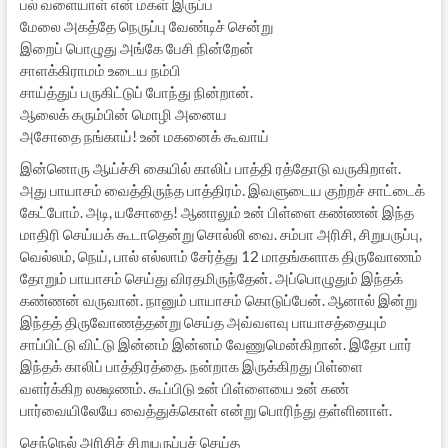
பல் வளையாள் என் மகள் இருப்ப
மேலை அகத்தே நெருப்பு வேண்டிச் சென்று
இறைப் பொழுது அங்கே பேசி நின்றேன்
சாளக்கிராமம் உடைய நம்பி
சாய்த்துப் பருகிட்டுப் போந்து நின்றான்.
ஆலைக் கரும்பின் மொழி அனைய
அசோதை நங்காய்! உன் மகனைக் கூவாய்
இன்னொரு ஆய்ச்சி கையில் காலிப் பாத்தி ரத்தோடு வருகிறாள்.
அது பாயாசம் வைத்திருந்த பாத்திரம். இவளுடைய குற்றச் சாட்டைக்
கேட்போம். அடி, யசோதை! ஆனாலும் உன் பிள்ளை கண்ணன் இந்த
மாதிரி செய்யக் கூடாதென்று சொல்லி வை. சம்பா அரிசி, சிறுபருப்பு,
வெல்லம், நெய், பால் எல்லாம் சேர்த்து 12 மாதங்களாக திருவோணம்
தோறும் பாயாசம் செய்து விரதமிருந்தேன். அப்பொழுதும் இந்தக்
கண்ணன் வருவான். நானும் பாயாசம் கொடுப்பேன். ஆனால் இன்று
இந்தத் திருவோணத்தன்று செய்த அவ்வளவு பாயாசத்தையும்
சாப்பிட்டு விட்டு இன்னம் இன்னம் வேணுமென்கிறான். இதோ பார்
இந்தக் காலிப் பாத்திரத்தை. நன்றாக இருக்கிறது பிள்ளை
வளர்க்கிற லக்ஷணம். கூப்பிடு உன் பிள்ளையை உன் கண்
பார்வையிலேயே வைத்துக்கொள் என்று பொரிந்து தள்ளினாள்.
செந்நெல் அரிசிச் சிறுபருப்புச் செய்த