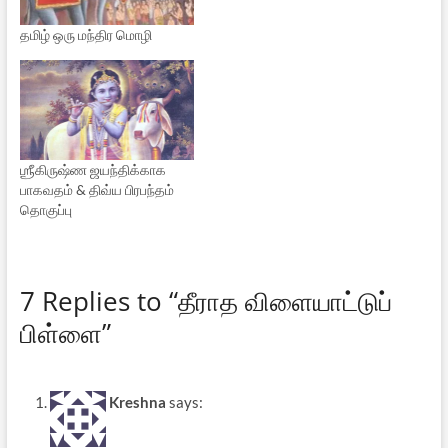
தமிழ் ஒரு மந்திர மொழி
ஶ்ரீகிருஷ்ண ஜயந்திக்காக
பாகவதம் & திவ்ய பிரபந்தம்
தொகுப்பு
7 Replies to “தீராத விளையாட்டுப்
பிள்ளை”
Kreshna
says: