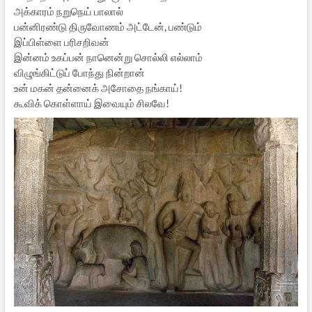
அக்காரம் நறுநெய் பாலால்
பன்னிரண்டு திருவோணம் அட்டேன், பண்டும்
இப்பிள்ளை பரிசறிவன்
இன்னம் உகப்பன் நானென்று சொல்லி எல்லாம்
விழுங்கிட்டுப் போந்து நின்றான்
உன் மகன் தன்னைக் அசோதை நங்காய்!
கூவிக் கொள்ளாய் இவையும் சிலவே!