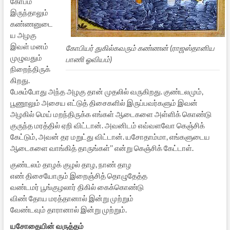
கோபம்
இருந்தாலும்
கண்ணனுடை
ய அழகு
இவள் மனம்
கோபியர் துகில்கவரும் கண்ணன் (ராஜஸ்தானிய
முழுவதும்
பாணி ஓவியம்)
நிறைந்திருக்
கிறது.
பேசும்போது அந்த அழகு தான் முதலில் வருகிறது. குண்டலமும்,
பூணூலும் அசைய எட்டுத் திசைகளில் இருப்பவர்களும் இவன்
அழகில் மெய் மறந்திருக்க எங்கள் ஆடைகளை அள்ளிக் கொண்டு
குருந்த மரத்தில் ஏறி விட்டான். அவனிடம் எவ்வளவோ கெஞ்சிக்
கேட்டும், அவன் தர மறுட்து விட்டான். யசோதாம்மா, எங்களுடைய
ஆடைகளை வாங்கித் தாருங்கள்’’ என்று கெஞ்சிக் கேட்டாள்.
குண்டலம் தாழக் குழல் தாழ, நாண் தாழ
எண் திசையோரும் இறைஞ்சித் தொழுதேத்த
வண்டமர் பூங்குழலார் திகில் கைக்கொண்டு
விண் தோய மரத்தானால் இன்று முற்றும்
வேண்டவும் தாரானால் இன்று முற்றும்.
யசோதையின் வருத்தம்