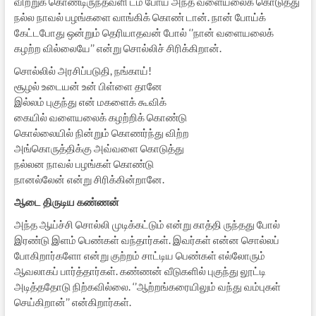
விற்றுக் கொண்டிருந்தவளி டம் போய் அந்த வளையலைக் கொடுத்து
நல்ல நாவல் பழங்களை வாங்கிக் கொண் டான். நான் போய்க்
கேட்டபோது ஒன்றும் தெரியாதவன் போல் ‘’நான் வளையலைக்
கழற்ற வில்லையே’’ என்று சொல்லிச் சிரிக்கிறான்.
சொல்லில் அரசிப்படுதி, நங்காய்!
சூழல் உடையன் உன் பிள்ளை தானே
இல்லம் புகுந்து என் மகளைக் கூவிக்
கையில் வளையலைக் கழற்றிக் கொண்டு
கொல்லையில் நின்றும் கொணர்ந்து விற்ற
அங்கொருத்திக்கு அவ்வளை கொடுத்து
நல்லன நாவல் பழங்கள் கொண்டு
நானல்லேன் என்று சிரிக்கின்றானே.
ஆடை திருடிய கண்ணன்
அந்த ஆய்ச்சி சொல்லி முடிக்கட்டும் என்று காத்தி ருந்தது போல்
இரண்டு இளம் பெண்கள் வந்தார்கள். இவர்கள் என்ன சொல்லப்
போகிறார்களோ என்று குற்றம் சாட்டிய பெண்கள் எல்லோரும்
ஆவலாகப் பார்த்தார்கள். கண்ணன் வீடுகளில் புகுந்து லூட்டி
அடித்ததோடு நிற்கவில்லை. ‘’ஆற்றங்கரையிலும் வந்து வம்புகள்
செய்கிறான்’’ என்கிறார்கள்.