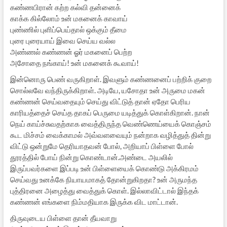
கண்ணபிரான் கற்ற கல்வி தன்னைக்
காக்க கில்லோம் உன் மகனைக் காவாய்
புண்ணில் புளிப்பெய்தால் ஒக்கும் தீமை
புரை புரையாய் இவை செய்ய வல்ல
அண்ணல் கண்ணன் ஓர் மகனைப் பெற்ற
அசோதை நங்காய்! உன் மகனைக் கூவாய்!
இன்னொரு பெண் வருகிறாள். இவளும் கண்ணனைப் பற்றிக் குறை
சொல்லவே வந்திருக்கிறாள். அடியே, யசோதா உன் அருமை மகன்
கண்ணன் செய்வதையும் செய்து விட்டுத் தான் ஏதோ பெரிய
காரியத்தைச் செய்த தாகப் பெருமை யடித்துக் கொள்கிறான். நான்
நெய் காய்ச்சுவதற்காக வைத்திருந்த வெண்ணெய்யைக் கொஞ்சம்
கூட மிச்சம் வைக்காமல் அவ்வளவையும் நன்றாக வழித்துத் தின்று
விட்டு ஒன்றுமே தெரியாதவன் போல், அறியாப் பிள்ளை போல்
தூரத்தில் போய் நின்று கொண்டான்.அண்டை அயலில்
இருப்பவர்களை இப்படி உன் பிள்ளையைக் கொண்டு அக்கிரமம்
செய்வது உனக்கே நியாயமாகத் தோன்றுகிறதா? உன் அருமந்த
புத்திரனை அழைத்து வைத்துக் கொள். இல்லாவிட்டால் இந்தக்
கண்ணன் எங்களை நிம்மதியாக இருக்க விட மாட்டான்.
திருவுடைய பிள்ளை தான் தீயவாறு