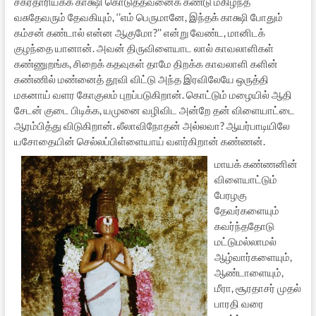
சக்ரதாரியகக் காக்ஷி கொடுத்தவனைக் கண்டு மகிழ்ந்த
வசுதேவரும் தேவகியும், ‘’எம் பெருமானே, இந்தக் காக்ஷி போதும்
கம்சன் கண்டால் என்ன ஆகுமோ?’’ என்று வேண்ட, மானிடக்
குழந்தை யானான். அவன் திருவிளையாட லால் காவலாளிகள்
கண்ணுறங்க, சிறைக் கதவுகள் தாமே திறக்க காவலாளி களின்
கண்ணில் மண்னைத் தூவி விட்டு அந்த இரவிலேயே ஒருத்தி
மகனாய் வளர கோகுலம் புறப்படுகிறான். கொட்டும் மழையில் ஆதி
சேடன் குடை பிடிக்க, யமுனை வழிவிட அன்றே தன் விளையாட்டை
ஆரம்பித்து விடுகிறான். லீலாவிநோதன் அல்லவா? ஆயர்பாடியிலே
யசோதையின் செல்லப்பிள்ளையாய் வளர்கிறான் கண்ணன்.
மாயக் கண்ணனின்
விளையாட்டும்
பேரழகு
தேவர்களையும்
கவர்ந்ததோடு
மட்டுமல்லாமல்
ஆழ்வார்களையும்,
ஆண்டாளையும்,
மீரா, சூரதாசர் முதல்
பாரதி வரை