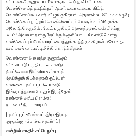
விட்டான்.அவனுடைய லீலைகளும் பெரிதாகி விட்டன.
வெண்ணெய்த் தாழிக்குள் தோள் வரை கையை விட்டு
வெண்ணெய்யை வாரி விழுங்குகிறான். அதனால் உடம்பெல்லாம் ஒரே
வெண்ணெய் நாற்றம்! வெண்ணெய்யும் மோரும் உடம்பிலிருக்க
அதோடு தெருவிலே போய் புழுதியும் அளைந்ததால் ஒரே பிசுக்கு
மயம்! அவனை நன்கு தேய்த்துக் குளிப்பாட்ட வேண்டுமென்று
எண்ணெய்யும் சீயக்காயும் வைத்துக் காத்திருக்கிறாள் யசோதை.
கண்ணன் வராமல் டிமிக்கி கொடுக்கிறான்.
வெண்ணை அளைந்த குணுங்கும்
விளையாடு புழுதியும் கொண்டு
திண்ணென இவ்விரா உன்னைத்
தேய்த்துக் கிடக்க நான் ஒட்டேன்
எண்ணை புளிப்பழம் கொண்டு
இங்கு எத்தனை போதும் இருந்தேன்
நண்ணல் அரிய பிரானே!
நாரணா! நீராட வாராய்.
[புளிப்பழம்-சீயக்காய். இரா-இரவு.
குணுங்கு –மொச்சை நாற்றம்]
கன்றின் காதில் கட்டெறும்பு