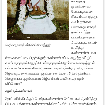
கவர்ந்தது.
முக்கியமாகப்
பெரியாழ்வாரை
மிகவும் கவர்ந்தது.
அவர் தன்னை
யசோதையாகவும்
தான் வாழ்ந்த
வில்லிப்புத்தூரை
ஆய்ப்பாடியாகவும்
பெரியாழ்வார், ஸ்ரீவில்லிப்புத்தூர்
பாவித்து
கண்ணனின் பால
லீலைகளைப் பாடியிருக்கிறார் .கண்ணன் எப்படி அடுத்த வீட்டுப்
பெண் களுக்கும் தெருப் பெண்களுக்கும் தொல்லை கொடுத்தான்
என்பதை யெல்லாம் மிக அழகாகப் பாடியிருக்கிறார். திருமங்கை
ஆழ்வாரும் கண்ணனின் குறும்புத் தனத்தை ரசித்திருக்கிறார்.
அவனுடைய குறும்புகளை ஆழ்வார்கள் வாயிலாக நாமும்
ரசிப்போமா?
தொட்டில் கண்ணன்
தொட்டிலில் கிடக்கும் போதே கண்ணனின் சேட்டைகள் ஆரம்பித்து
விட்டது. யசோதை கண்ணனைத் தொட்டிலில் படுக்க வைக்கிறாள்.