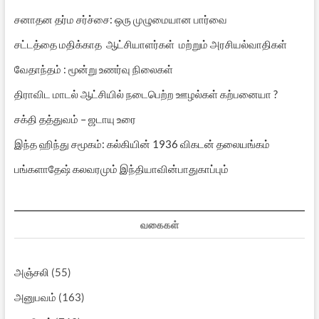
சனாதன தர்ம சர்ச்சை: ஒரு முழுமையான பார்வை
சட்டத்தை மதிக்காத ஆட்சியாளர்கள் மற்றும் அரசியல்வாதிகள்
வேதாந்தம் : மூன்று உணர்வு நிலைகள்
திராவிட மாடல் ஆட்சியில் நடைபெற்ற ஊழல்கள் கற்பனையா ?
சக்தி தத்துவம் – ஜடாயு உரை
இந்த ஹிந்து சமூகம்: கல்கியின் 1936 விகடன் தலையங்கம்
பங்களாதேஷ் கலவரமும் இந்தியாவின்பாதுகாப்பும்
வகைகள்
அஞ்சலி
(55)
அனுபவம்
(163)