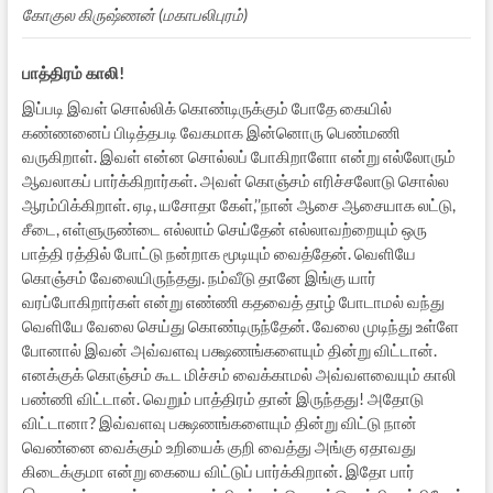
கோகுல கிருஷ்ணன் (மகாபலிபுரம்)
பாத்திரம் காலி!
இப்படி இவள் சொல்லிக் கொண்டிருக்கும் போதே கையில்
கண்ணனைப் பிடித்தபடி வேகமாக இன்னொரு பெண்மணி
வருகிறாள். இவள் என்ன சொல்லப் போகிறாளோ என்று எல்லோரும்
ஆவலாகப் பார்க்கிறார்கள். அவள் கொஞ்சம் எரிச்சலோடு சொல்ல
ஆரம்பிக்கிறாள். ஏடி, யசோதா கேள்,’’நான் ஆசை ஆசையாக லட்டு,
சீடை, எள்ளுருண்டை எல்லாம் செய்தேன் எல்லாவற்றையும் ஒரு
பாத்தி ரத்தில் போட்டு நன்றாக மூடியும் வைத்தேன். வெளியே
கொஞ்சம் வேலையிருந்தது. நம்வீடு தானே இங்கு யார்
வரப்போகிறார்கள் என்று எண்ணி கதவைத் தாழ் போடாமல் வந்து
வெளியே வேலை செய்து கொண்டிருந்தேன். வேலை முடிந்து உள்ளே
போனால் இவன் அவ்வளவு பக்ஷணங்களையும் தின்று விட்டான்.
எனக்குக் கொஞ்சம் கூட மிச்சம் வைக்காமல் அவ்வளவையும் காலி
பண்ணி விட்டான். வெறும் பாத்திரம் தான் இருந்தது! அதோடு
விட்டானா? இவ்வளவு பக்ஷணங்களையும் தின்று விட்டு நான்
வெண்னை வைக்கும் உறியைக் குறி வைத்து அங்கு ஏதாவது
கிடைக்குமா என்று கையை விட்டுப் பார்க்கிறான். இதோ பார்