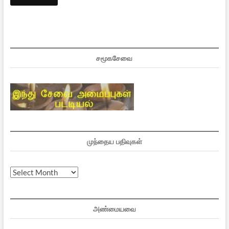
சமூகசேவை
முந்தைய பதிவுகள்
முந்தைய
பதிவுகள்
அண்மையவை