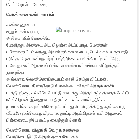
செய்கிறாள் யசோதை.
வெண்ணை உண்ட வாயன்
கண்ணனுடைய
குறும்புகள் வர வர
அதிகமாகிக் கொண்டே
போகிறது. அண்டை அயலிலுள்ள ஆய்ப்பாடிப் பெண்கள்
யசோதையிடம் வந்து, அவன் தங்களை எப்படியெல்லாம் படாதபாடு
படுத்துகிறன் என்று குற்றப் பத்திரிகை வாசிக்கிறார்கள். ‘’அடி,
யசோதா உன் அருமைப் பிள்ளை கண்ணன் எங்கள் வீட்டுக்குள்
நுழைந்து
அவ்வளவு வெண்ணெய்யையும் காலி செய்து விட்டான்.
வெண்ணெய் தின்றதோடு போகக் கூடாதோ? அந்தக் காலிப்
பாத்திரத்தை கல்லிலே போட்டு உடைத்து அந்தச் சத்தத்தைக் கேட்டு
ரசிக்கிறான். இவனுடைய திருட்டை எங்களால் தடுக்க
முடியவில்லை.புண்ணிலே புளி பட்டது போலிருக்கிறது. ஒவ்வொரு
வீட்டிலே ஒவ்வொரு விதமாக லூட்டி அடிக்கிறான். உன் அருமைப்
பிள்ளையை நீயே கூட்டி வைத்துக் கொள்
வெண்ணெய் விழுங்கி வெறுங்கலத்தை
வெற்பிடை இட்டு அதன் ஓசை கேட்கும்