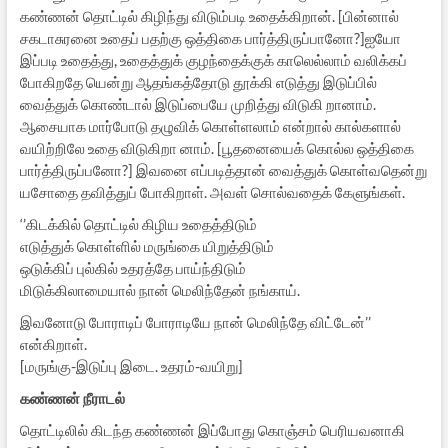
கண்ணன் தொட்டில் கிழிந்து விடும்படி உதைக்கிறான். [பின்னால்
சகடாசுரனை உதைப் பதற்கு ஒத்திகை பார்த்திருப்பானோ?]ஐயோ
இப்படி உதைத்து, உதைத்துக் குழந்தைக்குக் காலெல்லாம் வலிக்கப்
போகிறதே யென்று ஆதங்கத்தோடு தூக்கி எடுத்து இடுப்பில்
வைத்துக் கொண்டால் இடுப்பையே முறித்து விடுகி றானாம்.
ஆசையாக மார்போடு தழுவிக் கொள்ளலாம் என்றால் கால்களால்
வயிற்றிலே உதை விடுகிறா னாம். [பூதனையைக் கொல்ல ஒத்திகை
பார்த்திருப்பனோ?] இவனை எப்படித்தான் வைத்துக் கொள்வதென்று
யசோதை தவித்துப் போகிறாள். அவள் சொல்வதைக் கேளுங்கள்.
‘’கிடக்கில் தொட்டில் கிழிய உதைத்திடும்
எடுத்துக் கொள்ளில் மருங்கை யிறுத்திடும்
ஒடுக்கிப் புல்கில் உதரத்தே பாய்ந்திடும்
மிடுக்கிலாமையால் நான் மெலிந்தேன் நங்காய்.
இவனோடு போராடிப் போராடியே நான் மெலிந்தே விட்டேன்’’
என்கிறாள்.
[மருங்கு-இடுப்பு இடை. உதரம்-வயிறு]
கண்ணன் நீராடல்
தொட்டிலில் கிடந்த கண்ணன் இப்போது கொஞ்சம் பெரியவனாகி