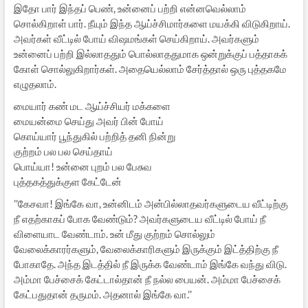
இதோ பார் இந்தப் பெண், உன்னைப் பற்றி என்னவெல்லாம்
சொல்கிறாள் பார். நீயும் இந்த ஆய்ச்சிமார்களை மயக்கி விடுகிறாய்.
அவர்கள் வீட்டில் போய் விஷமங்கள் செய்கிறாய். அவர்களும்
உன்னைப் பற்றி இல்லாததும் பொல்லாததுமாக ஒன்றுக்குப் பத்தாகக்
கோள் சொல்லுகிறார்கள். அதையெல்லாம் சேர்த்தால் ஒரு புத்தகமே
எழுதலாம்.
மையார் கண் மட ஆய்ச்சியர் மக்களை
மையன்மை செய்து அவர் பின் போய்
கொய்யார் பூந்துகில் பற்றித் தனி நின்று
குற்றம் பல பல செய்தாய்
பொய்யா! உன்னை புறம் பல பேசுவ
புத்தகத்துக்குள கேட்டேன்
’’கேசவா! இங்கே வா, உன்னிடம் அன்பில்லாதவர்களுடைய வீட்டிற்கு
நீ எதற்காகப் போக வேண்டும்? அவர்களுடைய வீட்டில் போய் நீ
விளையாட வேண்டாம். உன் மீது குற்றம் சொல்லும்
வேலைக்காரர்களும், வேலைக்காரிகளும் இருக்கும் இட்த்திற்கு நீ
போகாதே. அந்த இடத்தில் நீ இருக்க வேண்டாம் இங்கே வந்து விடு.
அம்மா பேச்சைக் கேட்டால்தான் நீ நல்ல பையன். அம்மா பேச்சைக்
கேட்பதுதான் தருமம். அதனால் இங்கே வா.’’