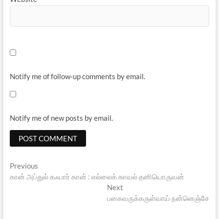
Notify me of follow-up comments by email.
Notify me of new posts by email.
Post
Previous
Previous
post:
கான் அப்துல் கஃபார் கான் : எல்லைக் காவல் தனியொருவன்
navigation
Next
Next
post:
பகைவருக்கருள்வாய் நன்னெஞ்சே