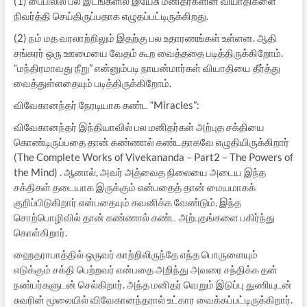
(1) பைபிலில் பல இடங்களில் இயேசு மனிதர்களின் வியாதிகளை
நிவர்த்தி செய்திருப்பதாக எழுதப்பட்டிருக்கிறது.
(2) நம் மத வரலாற்றிலும் இதற்கு பல உதாரணங்கள் உள்ளன. ஆதி
சங்கரர் ஒரு ஊமையை வேதம் கூற வைத்ததை படித்திருக்கிறோம்.
“மந்திரமாவது நீறு” என்னும்படி நாயன்மார்கள் வியாதியை தீர்த்து
வைத்துள்ளதையும் படித்திருக்கிறோம்.
விவேகானந்தர் நேரடியாக கண்ட “Miracles”:
விவேகானந்தர் இந்தியாவில் பல மனிதர்கள் அற்புத சக்தியை
கொண்டிருப்பதை தான் கண்ணால் கண்டதாகவே எழுதியிருக்கிறார்
(The Complete Works of Vivekananda – Part2 – The Powers of
the Mind) . ஆனால், அவர் அத்வைத நிலையை அடைய இந்த
சக்திகள் தடையாக இருக்கும் என்பதைத் தான் மையமாகக்
குறிப்பிடுகிறார் என்பதையும் கவனிக்க வேண்டும். இந்த
சொற்பொழிவில் தான் கண்ணால் கண்ட அற்புதங்களை பகிர்ந்து
கொள்கிறார்.
ஹைதராபாத்தில் ஒருவர் காற்றிலிருந்தே எந்த பொருளையும்
எடுக்கும் சக்தி பெற்றவர் என்பதை அறிந்து அவரை சந்திக்க தன்
நண்பர்களுடன் செல்கிறார். அந்த மனிதர் வெறும் இடுப்பு துணியுடன்
சுவரின் மூலையில் விவேகானந்தரால் உட்கார வைக்கப்பட்டிருக்கிறார்.