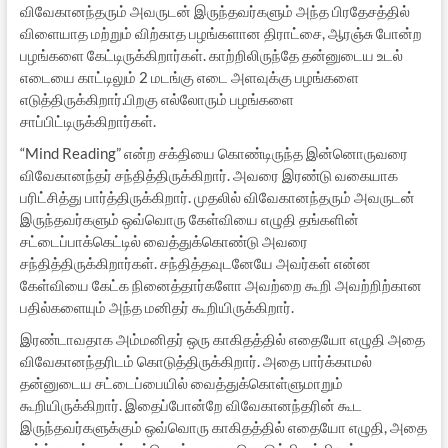
விவேகானந்தரும் அவருடன் இருந்தவர்களும் அந்த பிரதேசத்தில்
விளையாத மற்றும் விற்காத பழங்களான திராட்சை, ஆரஞ்சு போன்ற
பழங்களை கேட்டிருக்கிறார்கள். காற்றிலிருந்தே தன்னுடைய உடல்
எடையை காட்டிலும் 2 மடங்கு எடை அளவுக்கு பழங்களை
எடுத்திருக்கிறார்.பிறகு எல்லோரும் பழங்களை
சாப்பிட்டிருக்கிறார்கள்.
“Mind Reading” என்ற சக்தியை கொண்டிருந்த இன்னொருவரை
விவேகானந்தர் சந்தித்திருக்கிறார். அவரை இரண்டு வகையாக
பரிட்சித்து பார்த்திருக்கிறார். முதலில் விவேகானந்தரும் அவருடன்
இருந்தவர்களும் ஒவ்வொரு கேள்வியை எழுதி தங்களின்
சட்டைப்பாக்கெட்டில் வைத்துக்கொண்டு அவரை
சந்தித்திருக்கிறார்கள். சந்தித்தவுடனேயே அவர்கள் என்ன
கேள்வியை கேட்க நினைத்தார்களோ அவற்றை கூறி அவற்றிற்கான
பதில்களையும் அந்த மனிதர் கூறியிருக்கிறார்.
இரண்டாவதாக அம்மனிதர் ஒரு காகிதத்தில் எதையோ எழுதி அதை
விவேகானந்தரிடம் கொடுத்திருக்கிறார். அதை பார்க்காமல்
தன்னுடைய சட்டைப்பையில் வைத்துக்கொள்ளுமாறும்
கூறியிருக்கிறார். இதைப்போன்றே விவேகானந்தரின் கூட
இருந்தவர்களுக்கும் ஒவ்வொரு காகிதத்தில் எதையோ எழுதி, அதை