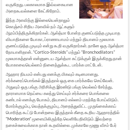
வருகிறது. பலகாலமாக இவ்வகையான
அறைகூவல்களை கேட்கிறோம்.
இந்த அளவிற்கு இல்லையென்றாலும்
கொஞ்சம் சிறிய அளவில் நம் ஆட்களும்
ஆரம்பித்திருக்கிறார்கள். ஆஸ்த்மா போன்ற குணப்படுத்த முடியாத
வியாதிகளை யோகா, ப்ராணாயாமம் மற்றும் தியானம் மூலமாக
குணப்படுத்த முடியும் என்று கூறி வருகிறார்கள். நானே ஒரு ஆஸ்த்மா
நோயாளிதான். “Cortico-Steroids” மற்றும் “Bronchodilators”
மூலமாகத்தான் என்னுடைய ஆஸ்த்மா கட்டுக்குள் இருக்கிறது.நான்
யோகாவையெல்லாம் நினைத்துக்கூட பார்க்க மாட்டேன்.
ஆஹார நியமம் என்பது எனக்கு மிகவும் கடினமானது.
சர்க்கரைப்பொங்கல் இருந்தால் ஒரு கை பார்க்கவே செய்வேன்.
அதுவும் ஒரு பங்கு அரிசிக்கு இரண்டு பங்கு வெல்லம் சேர்த்து,
தாராளமாக நெய்யை கலந்து செய்யும் சர்க்கரை பொங்கலை
கண்டால் எனக்கு யோகம், தியானம் எல்லாம் மறந்தே போய்விடும்.
மோர்க்குழம்பு, வெத்தக்குழம்பு, அறைத்துவிட்ட முருங்கைக்காய்
பொரித்த கூட்டு போன்றவை இருந்தால் கீதை கூறிய ஆஹாரத்தில்
“Moderation” மூளையிலிருந்தே வெளியேறிவிடும். இவற்றை
நகைச்சுவைக்காக நான் கூறவில்லை. முக்காலே மூணு வீசம் பேர்