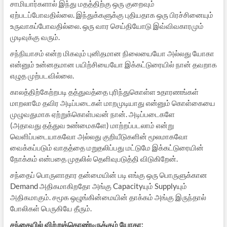
சாமியார்களால் இந்து மதத்திற்கு ஒரு குறைவும்
ஏற்படப்போவதில்லை. இந்துக்களுக்கு புதியதாக ஒரு பிரச்சினையும்
உருவாகப்போவதில்லை. ஒரு வார செய்தியோடு இவ்விவகாரமும்
முடிவுக்கு வரும்.
சந்நியாசம் என்ற மிகவும் புனிதமான நிலையையோ அல்லது யோகா
என்னும் உன்னதமான பயிற்சியையோ இக்கட்டுரையில் நான் தவறாக
எழுத முற்படவில்லை.
காலத்திற்கேற்றபடி தத்துவத்தை புரிந்துகொள்ள உதாரணங்கள்
மாறலாமே தவிர அடிப்படைகள் மாறமுடியாது என்னும் கொள்கையை
முழுவதுமாக ஏற்றுக்கொள்பவன் நான். அடிப்படைகளே
(அதாவது தத்துவ உண்மைகளே) மாற்றப்படலாம் என்று
வெளிப்படையாகவோ அல்லது குறியீடுகளின் மூலமாகவோ
வைக்கப்படும் வாதத்தை மறுதலிப்பது மட்டுமே இக்கட்டுரையின்
நோக்கம் என்பதை முதலில் தெளிவுபடுத்தி விடுகிறேன்.
சந்தைப் பொருளாதார தன்மையின் படி எங்கு ஒரு பொருளுக்கான
Demand அதிகமாகிறதோ அங்கு Capacityயும் Supplyயும்
அதிகமாகும். சமூக ஒழுங்கின்மையின் தாக்கம் அங்கு இருந்தால்
போலிகள் பெருகியே தீரும்.
சந்தையில் விற்றுக்கொண்டிருக்கும் யோகா: