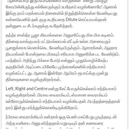
“ஆசையோடு இருப்போரெல்லாம் வாருங்கள்” என்று அவ்வூர்
கோயிலிலிருந்து எல்லோருக்கும் உபதேசம் வழங்கினாரே! ஆனால்
இங்கு நாம் மறக்காமல் நினைவில் நிறுத்திக்கொள்ள வேண்டியது
என்னவெனில் தன் குரு கூறியதை Dilute செய்யாமல்தான்
தன்னுடைய சீடர்களுக்கு உபதேசித்தார்.
தந்த்ர சாஸ்த்ர பூஜா கிரமங்களை அனுசரிப்பது மிக மிக கடினம்.
தீக்ஷை வாங்குபவர் மட்டுமல்லாமல் வீட்டில் உள்ள அனைவரும்
பூஜைக்காக மெனக்கெட வேண்டியிருக்கும். ஆசாரங்கள், ஆஹார
நியமங்கள் போன்றவை மிகவும் சரியாக அனுசரிக்க பட வேண்டும்.
பாத்திரம் அறிந்து பிச்சை போடு என்னும் முதுமொழிக்கேற்ப
தகுதியின் அடிப்படையிலேயே முற்காலங்களில் சந்நியாசம்
வழங்கப்பட்டது. ஆனால் இன்றோ ஆயிரம் ரூபாய்க்கு மூன்று
தீக்ஷைகளை வழங்குகிறார்கள்.
Left, Right and Centre என்று கேட்போருக்கெல்லாம் சந்நியாசம்
வழங்குகிறார்கள். பிரசவ வைராக்யம், ஸ்மசான வைராக்யம்
உள்ளோருக்கெல்லாம் சந்நியாசம் வழங்கியதன் அபத்தத்தைத்தான்
நாம் இன்று பார்த்துக்கொண்டிருக்கிறோம்.
[பிரசவ வைராக்கியம் என்றால் ஒரு பெண் மகப்பேறு முடிந்தவுடன்
அந்த வலியை அனுபவித்ததால் மறுபடியும் தன் கணவரை