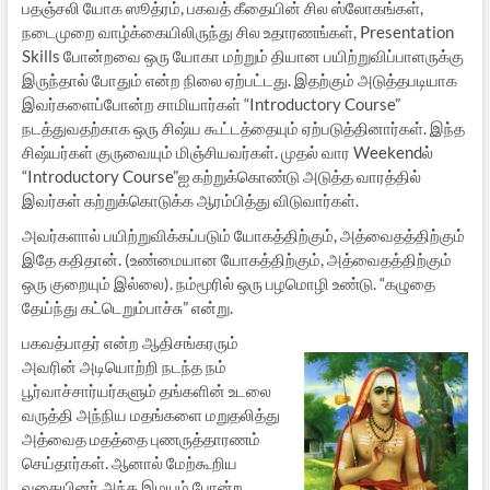
பதஞ்சலி யோக ஸூத்ரம், பகவத் கீதையின் சில ஸ்லோகங்கள்,
நடைமுறை வாழ்க்கையிலிருந்து சில உதாரணங்கள், Presentation
Skills போன்றவை ஒரு யோகா மற்றும் தியான பயிற்றுவிப்பாளருக்கு
இருந்தால் போதும் என்ற நிலை ஏற்பட்டது. இதற்கும் அடுத்தபடியாக
இவர்களைப்போன்ற சாமியார்கள் “Introductory Course”
நடத்துவதற்காக ஒரு சிஷ்ய கூட்டத்தையும் ஏற்படுத்தினார்கள். இந்த
சிஷ்யர்கள் குருவையும் மிஞ்சியவர்கள். முதல் வார Weekendல்
“Introductory Course”ஐ கற்றுக்கொண்டு அடுத்த வாரத்தில்
இவர்கள் கற்றுக்கொடுக்க ஆரம்பித்து விடுவார்கள்.
அவர்களால் பயிற்றுவிக்கப்படும் யோகத்திற்கும், அத்வைதத்திற்கும்
இதே கதிதான். (உண்மையான யோகத்திற்கும், அத்வைதத்திற்கும்
ஒரு குறையும் இல்லை). நம்மூரில் ஒரு பழமொழி உண்டு. “கழுதை
தேய்ந்து கட்டெறும்பாச்சு” என்று.
பகவத்பாதர் என்ற ஆதிசங்கரரும்
அவரின் அடியொற்றி நடந்த நம்
பூர்வாச்சார்யர்களும் தங்களின் உடலை
வருத்தி அந்நிய மதங்களை மறுதலித்து
அத்வைத மதத்தை புணருத்தாரணம்
செய்தார்கள். ஆனால் மேற்கூறிய
வகையினர் அந்த இமயம் போன்ற