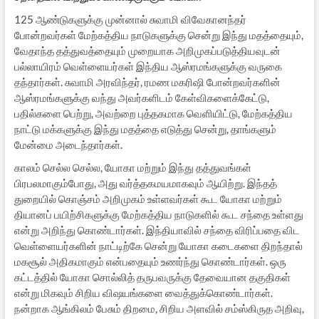
125 ஆண்டுகளுக்கு முன்னால் சுவாமி விவேகானந்தர்
போன்றவர்கள் மேற்கத்திய நாடுகளுக்கு சென்று இந்து மதத்தையும்,
வேதாந்த தத்துவத்தையும் முறையாக அறிமுகப்படுத்தியவுடன்
பல்லாயிரம் வெள்ளையர்கள் இந்திய ஆஸ்ரமங்களுக்கு வருகை
தந்தார்கள். சுவாமி அரவிந்தர், ரமண மகரிஷி போன்றவர்களின்
ஆஸ்ரமங்களுக்கு வந்து அவர்களிடம் கேள்விகளைக்கேட்டு,
பதில்களை பெற்று, அவற்றை புத்தகமாக வெளியிட்டு, மேற்கத்திய
நாட்டு மக்களுக்கு இந்து மதத்தை எடுத்து சென்று, தாங்களும்
மேன்மை அடைந்தார்கள்.
காலம் செல்ல செல்ல, யோகா மற்றும் இந்து தத்துவங்கள்
பிரபலமாகும்போது, அது வர்த்தகமயமாகவும் ஆயிற்று. இந்தத்
துறையில் கொஞ்சம் அறிமுகம் உள்ளவர்கள் கூட யோகா மற்றும்
தியானப் பயிற்சிகளுக்கு மேற்கத்திய நாடுகளில் கூட சந்தை உள்ளது
என்று அறிந்து கொண்டார்கள். இந்தியாவில் சந்தை விரிப்பதை விட
வெள்ளையர்களின் நாட்டிற்கே சென்று யோகா கடைகளை திறந்தால்
மகசூல் அதிகமாகும் என்பதையும் உணர்ந்து கொண்டார்கள். ஒரு
கட்டத்தில் யோகா சொல்லித் தருபவருக்கு தேவையான தகுதிகள்
என்று மிகவும் சிறிய விஷயங்களை வைத்துக்கொண்டார்கள்.
நன்றாக ஆங்கிலம் பேசும் திறமை, சிறிய அளவில் சம்ஸ்கிருத அறிவு,