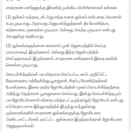
சாதாரண மனிதனுக்கு இரண்டு முக்கிய பிரச்சினைகள் உள்ளன.
(1) துக்கம் வந்தவுடன் அது எந்த வகை துக்கம் என்பதை அவனால்
கூற முடியாது. அதாவது அனுபவித்துத்தான் தீர வேண்டுமா,
கடுமையை குறைக்க முடியுமா அல்லது அகற்ற முடியுமா என்பது
அவனுக்கு தெரியாது.
(2) துக்கங்களுக்கான காரணம் முன் ஜெனமத்தில் செய்த
பாவமாகவும் இருக்கலாம் அல்லது இந்த ஜென்மத்தில்
செய்ததாகவும் இருக்கலாம். சாதாரண மனிதனால் இதை கண்டு
கொள்ள முடியாது.
பிராயச்சித்தங்கள் பல விதமாக செய்யப்படலாம். குறிப்பிட்ட
தேவதையை உத்தேசித்து பூஜைகள், சிறப்பு வேண்டுதல்கள்
போன்றவை. இவை தவிர ஜோசியத்தின் மூலம் பிராயச்சித்தத்தை
அறிந்து அதற்கான பூஜைகளை செய்வது. இன்று பிராயச்சித்தமும்
பல ஜோசியர்களால் சந்தை படுத்த பட்டிருந்தாலும் ஜோசியம் என்பது
சம்பிரதாயமாக இந்துமதத்தில் இருந்து வந்துள்ளது.
முற்காலங்களில் சாதாரண துக்கங்களுக்கு ஜோசியரை
அண்டமாட்டார்கள். நாட்பட்ட துக்கமாக இருந்தால்தான் ஜோசியரை
அணுகுவார்கள்.