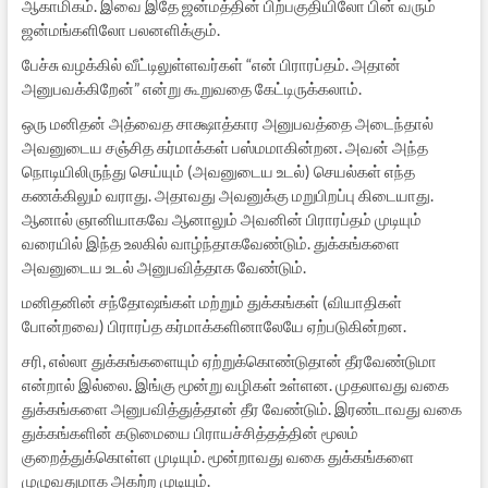
ஆகாமிகம். இவை இதே ஜன்மத்தின் பிற்பகுதியிலோ பின் வரும்
ஜன்மங்களிலோ பலனளிக்கும்.
பேச்சு வழக்கில் வீட்டிலுள்ளவர்கள் “என் பிராரப்தம். அதான்
அனுபவக்கிறேன்” என்று கூறுவதை கேட்டிருக்கலாம்.
ஒரு மனிதன் அத்வைத சாக்ஷாத்கார அனுபவத்தை அடைந்தால்
அவனுடைய சஞ்சித கர்மாக்கள் பஸ்மமாகின்றன. அவன் அந்த
நொடியிலிருந்து செய்யும் (அவனுடைய உடல்) செயல்கள் எந்த
கணக்கிலும் வராது. அதாவது அவனுக்கு மறுபிறப்பு கிடையாது.
ஆனால் ஞானியாகவே ஆனாலும் அவனின் பிராரப்தம் முடியும்
வரையில் இந்த உலகில் வாழ்ந்தாகவேண்டும். துக்கங்களை
அவனுடைய உடல் அனுபவித்தாக வேண்டும்.
மனிதனின் சந்தோஷங்கள் மற்றும் துக்கங்கள் (வியாதிகள்
போன்றவை) பிராரப்த கர்மாக்களினாலேயே ஏற்படுகின்றன.
சரி, எல்லா துக்கங்களையும் ஏற்றுக்கொண்டுதான் தீரவேண்டுமா
என்றால் இல்லை. இங்கு மூன்று வழிகள் உள்ளன. முதலாவது வகை
துக்கங்களை அனுபவித்துத்தான் தீர வேண்டும். இரண்டாவது வகை
துக்கங்களின் கடுமையை பிராயச்சித்தத்தின் மூலம்
குறைத்துக்கொள்ள முடியும். மூன்றாவது வகை துக்கங்களை
முழுவதுமாக அகற்ற முடியும்.