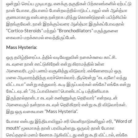
ஒன்றும் செய்ய முடியாது. எனக்கு தகுதிகள் பிற்காலங்களில் ஏற்பட்டு
நான் யோகா, தியானம் போன்றவற்றில் ஈடுபட்டாலும் என் ஆஸ்த்மா
குணமாகாது என்பதை நன்றாக புரிந்து கொண்டுதான் பயிற்சியில்
இறங்குவேன். நான் இறக்கும்வரை ஆஸ்த்மா இருக்கப்போவதால்
“Cortico-Steroids” மற்றும் “Bronchodilators” மருந்துகளை
கைவசம் மறக்காமல் வைத்திருப்பேன்.
Mass Hysteria:
ஒரு தமிழ்திரைப்படத்தில் வடிவேலுவின் நகைச்சுவை காட்சி.
கடவுளை நான் காட்டுகிறேன் என்று கிராமத்தில் உள்ள
அனைவரிடமும் பணம் வசூலித்து விடுவார். எல்லோரையும் ஒரு
மலை அடிவாரத்திற்கு வரச்சொல்வார். தீடிரென்று “கடவுளே! வந்து
விட்டாயா” என்று கத்துவார். கூடி இருப்பவர்கள் எங்கே? எங்கே என்று
கேட்டவுடன் “அடப்பாவிகளா! பொண்டாட்டி பத்தினியாக
இருந்தால்தான்டா கடவுள் கண்ணுக்கு தெரிவார்” என்றவுடன்
அனைவரும் நன்றாக கடவுள் தெரிகிறார் என்று கூறி விடுவார்கள்.
இது ஒரு வகையான “Mass Hysteria”.
யோகா என்பது இந்தியாவிலும் சரி வெளிநாடுகளிலும் சரி, “Word of
mouth” மூலமாகத் தான் பரவியுள்ளது. ஒருவர் தான் யோகா
செய்ததால் மனம் லேசாக ஆகிவிட்டது என்று கூறி விட்டால், எங்கே