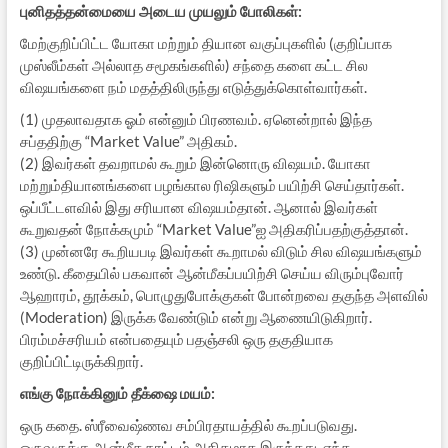
புனிதத்தன்மையை அடைய முயலும் போலிகள்:
மேற்குறிப்பிட்ட யோகா மற்றும் தியான வகுப்புகளில் (குறிப்பாக
முஸ்லீம்கள் அல்லாத சமூகங்களில்) சந்தை களை கட்ட சில
விஷயங்களை நம் மதத்திலிருந்து எடுத்துக்கொள்வார்கள்.
(1) முதலாவதாக ஓம் என்னும் பிரணவம். ஏனென்றால் இந்த
சப்ததிற்கு “Market Value” அதிகம்.
(2) இவர்கள் தவறாமல் கூறும் இன்னொரு விஷயம். யோகா
மற்றும்தியானங்களை பழங்கால ரிஷிகளும் பயிற்சி செய்தார்கள்.
ஒப்பீட்டளவில் இது சரியான விஷயம்தான். ஆனால் இவர்கள்
கூறுவதன் நோக்கமும் “Market Value”ஐ அதிகரிப்பதற்குத்தான்.
(3) முன்னரே கூறியபடி இவர்கள் கூறாமல் விடும் சில விஷயங்களும்
உண்டு. கீதையில் பகவான் ஆன்மீகப்பயிற்சி செய்ய விரும்புவோர்
ஆஹாரம், தூக்கம், பொழுதுபோக்குகள் போன்றவை தகுந்த அளவில்
(Moderation) இருக்க வேண்டும் என்று ஆணையிடுகிறார்.
பிரம்மச்சரியம் என்பதையும் பதஞ்சலி ஒரு தகுதியாக
குறிப்பிட்டிருக்கிறார்.
எங்கு நோக்கினும் தீக்ஷை மயம்:
ஒரு கதை. ஸ்ரீவைஷ்ணவ சம்பிரதாயத்தில் கூறப்படுவது.
ஒருவருக்கு ஆன்மீக நாட்டம் அதிகமாக இருந்தது. எந்த