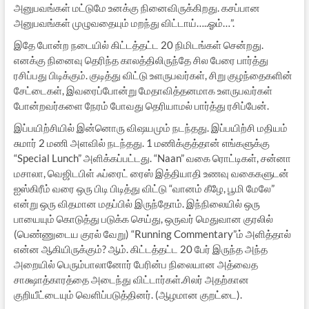
அனுபவங்கள் மட்டுமே உனக்கு நினைவிருக்கிறது. கசப்பான
அனுபவங்கள் முழுவதையும் மறந்து விட்டாய்…..ஓம்…”.
இதே போன்ற நடையில் கிட்டத்தட்ட 20 நிமிடங்கள் சென்றது.
எனக்கு நினைவு தெரிந்த காலத்திலிருந்தே சில பேரை பார்த்து
ரசிப்பது பிடிக்கும். குடித்து விட்டு உளருபவர்கள், சிறு குழந்தைகளின்
சேட்டைகள், இவரைப்போன்று மேதாவித்தனமாக உளருபவர்கள்
போன்றவர்களை நேரம் போவது தெரியாமல் பார்த்து ரசிப்பேன்.
இப்பயிற்சியில் இன்னொரு விஷயமும் நடந்தது. இப்பயிற்சி மதியம்
சுமார் 2 மணி அளவில் நடந்தது. 1 மணிக்குத்தான் எங்களுக்கு
“Special Lunch” அளிக்கப்பட்டது. “Naan” வகை ரொட்டிகள், சன்னா
மசாலா, வெஜிடபிள் ஃப்ரைட் ரைஸ் இத்தியாதி உணவு வகைகளுடன்
ஐஸ்கிரீம் வரை ஒரு பிடி பிடித்து விட்டு “வானம் கீழே, பூமி மேலே”
என்று ஒரு விதமான மதப்பில் இருந்தோம். இந்நிலையில் ஒரு
பாயையும் கொடுத்து படுக்க செய்து, ஒருவர் மெதுவான குரலில்
(பெண்ணுடைய குரல் வேறு) “Running Commentary”ம் அளித்தால்
என்ன ஆகியிருக்கும்? ஆம். கிட்டத்தட்ட 20 பேர் இருந்த அந்த
அறையில் பெரும்பாலானோர் பேரின்ப நிலையான அத்வைத
சாக்ஷாத்காரத்தை அடைந்து விட்டார்கள்.சிலர் அதற்கான
குறியீட்டையும் வெளிப்படுத்தினர். (ஆழமான குறட்டை).