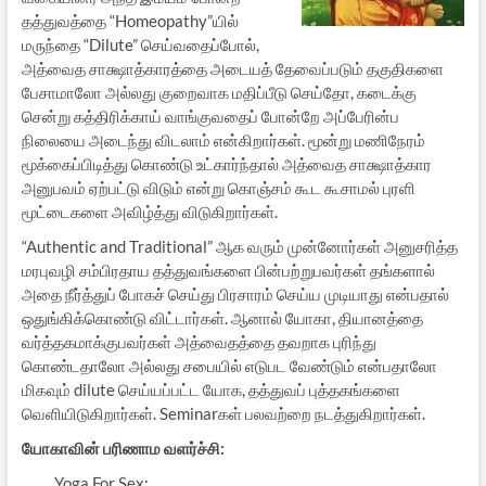
தத்துவத்தை “Homeopathy”யில்
மருந்தை “Dilute” செய்வதைப்போல்,
அத்வைத சாக்ஷாத்காரத்தை அடையத் தேவைப்படும் தகுதிகளை
பேசாமாலோ அல்லது குறைவாக மதிப்பீடு செய்தோ, கடைக்கு
சென்று கத்திரிக்காய் வாங்குவதைப் போன்றே அப்பேரின்ப
நிலையை அடைந்து விடலாம் என்கிறார்கள். மூன்று மணிநேரம்
மூக்கைப்பிடித்து கொண்டு உட்கார்ந்தால் அத்வைத சாக்ஷாத்கார
அனுபவம் ஏற்பட்டு விடும் என்று கொஞ்சம் கூட கூசாமல் புரளி
மூட்டைகளை அவிழ்த்து விடுகிறார்கள்.
“Authentic and Traditional” ஆக வரும் முன்னோர்கள் அனுசரித்த
மரபுவழி சம்பிரதாய தத்துவங்களை பின்பற்றுபவர்கள் தங்களால்
அதை நீர்த்துப் போகச் செய்து பிரசாரம் செய்ய முடியாது என்பதால்
ஒதுங்கிக்கொண்டு விட்டார்கள். ஆனால் யோகா, தியானத்தை
வர்த்தகமாக்குபவர்கள் அத்வைதத்தை தவறாக புரிந்து
கொண்டதாலோ அல்லது சபையில் எடுபட வேண்டும் என்பதாலோ
மிகவும் dilute செய்யப்பட்ட யோக, தத்துவப் புத்தகங்களை
வெளியிடுகிறார்கள். Seminarகள் பலவற்றை நடத்துகிறார்கள்.
யோகாவின் பரிணாம வளர்ச்சி:
Yoga For Sex: