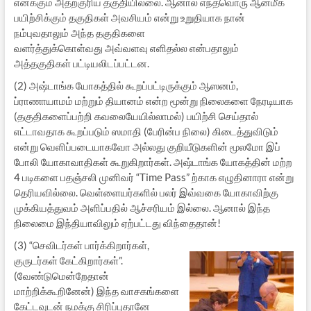
எனக்கும் அதற்குரிய தகுதியில்லை. ஆனால் எந்தவொரு ஆன்மீக
பயிற்சிக்கும் தகுதிகள் அவசியம் என்று உறுதியாக நான்
நம்புவதாலும் அந்த தகுதிகளை
வளர்த்துக்கொள்வது அவ்வளவு எளிதல்ல என்பதாலும்
அத்தகுதிகள் பட்டியலிடப்பட்டன.
(2) அஷ்டாங்க யோகத்தில் கூறப்பட்டிருக்கும் ஆஸனம்,
ப்ராணாயாமம் மற்றும் தியானம் என்ற மூன்று நிலைகளை நேரடியாக
(தகுதிகளைப்பற்றி கவலையேயில்லாமல்) பயிற்சி செய்தால்
எட்டாவதாக கூறப்படும் ஸமாதி (பேரின்ப நிலை) கிடைத்துவிடும்
என்று வெளிப்படையாகவோ அல்லது குறியீடுகளின் மூலமோ இப்
போலி யோகாவாதிகள் கூறுகிறார்கள். அஷ்டாங்க யோகத்தின் மற்ற
4 படிகளை பதஞ்சலி முனிவர் “Time Pass” ற்காக எழுதினாரா என்று
தெரியவில்லை. வெள்ளையர்களில் பலர் இவ்வகை யோகாவிற்கு
முக்கியத்துவம் அளிப்பதில் ஆச்சரியம் இல்லை. ஆனால் இந்த
நிலைமை இந்தியாவிலும் ஏற்பட்டது விந்தைதான்!
(3) “செவிடர்கள் பார்க்கிறார்கள்,
குருடர்கள் கேட்கிறார்கள்”.
(வேண்டுமென்றேதான்
மாற்றிக்கூறினேன்) இந்த வாசகங்களை
கேட்டவுடன் நமக்கு சிரிப்புதானே