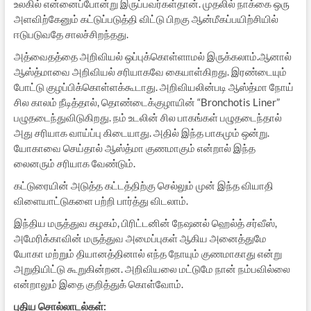
உலகில் என்னைப்போன்று இருப்பவர்கள்தான். முதலில் நாக்கை ஒரு
அளவிற்கேனும் கட்டுப்படுத்தி விட்டு பிறகு ஆன்மீகப்பயிற்சியில்
ஈடுபடுவதே சாலச்சிறந்தது.
அத்வைதத்தை அறிவியல் ஒப்புக்கொள்ளாமல் இருக்கலாம்.ஆனால்
ஆஸ்த்மாவை அறிவியல் சரியாகவே கையாள்கிறது. இரண்டையும்
போட்டு குழப்பிக்கொள்ளக்கூடாது. அறிவியலின்படி ஆஸ்த்மா நோய்
சில காலம் நீடித்தால், தொண்டைக்குழாயின் “Bronchotis Liner”
பழுதடைந்துவிடுகிறது. நம் உடலின் சில பாகங்கள் பழுதடைந்தால்
அது சரியாக வாய்ப்பு கிடையாது. அதில் இந்த பாகமும் ஒன்று.
யோகாவை செய்தால் ஆஸ்த்மா குணமாகும் என்றால் இந்த
லைனரும் சரியாக வேண்டும்.
கட்டுரையின் அடுத்த கட்டத்திற்கு செல்லும் முன் இந்த வியாதி
விளையாட்டுகளை பற்றி பார்த்து விடலாம்.
இந்திய மருத்துவ கழகம், பிரிட்டனின் நேஷனல் ஹெல்த் சர்வீஸ்,
அமேரிக்காவின் மருத்துவ அமைப்புகள் ஆகிய அனைத்துமே
யோகா மற்றும் தியானத்தினால் எந்த நோயும் குணமாகாது என்று
அறுதியிட்டு கூறுகின்றன. அறிவியலை மட்டுமே நான் நம்பவில்லை
என்றாலும் இதை குறித்துக் கொள்வோம்.
புதிய சொல்லாடல்கள்: