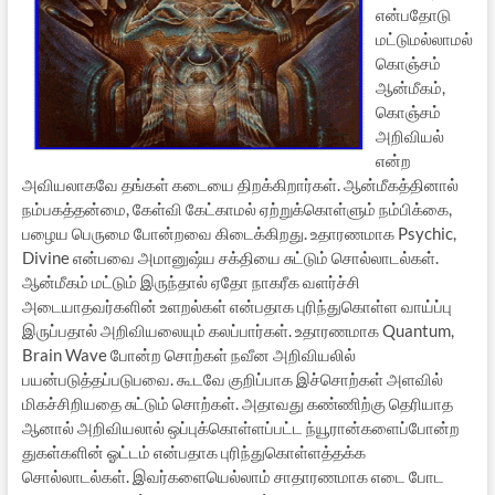
என்பதோடு
மட்டுமல்லாமல்
கொஞ்சம்
ஆன்மீகம்,
கொஞ்சம்
அறிவியல்
என்ற
அவியலாகவே தங்கள் கடையை திறக்கிறார்கள். ஆன்மீகத்தினால்
நம்பகத்தன்மை, கேள்வி கேட்காமல் ஏற்றுக்கொள்ளும் நம்பிக்கை,
பழைய பெருமை போன்றவை கிடைக்கிறது. உதாரணமாக Psychic,
Divine என்பவை அமானுஷ்ய சக்தியை சுட்டும் சொல்லாடல்கள்.
ஆன்மீகம் மட்டும் இருந்தால் ஏதோ நாகரீக வளர்ச்சி
அடையாதவர்களின் உளறல்கள் என்பதாக புரிந்துகொள்ள வாய்ப்பு
இருப்பதால் அறிவியலையும் கலப்பார்கள். உதாரணமாக Quantum,
Brain Wave போன்ற சொற்கள் நவீன அறிவியலில்
பயன்படுத்தப்படுபவை. கூடவே குறிப்பாக இச்சொற்கள் அளவில்
மிகச்சிறியதை சுட்டும் சொற்கள். அதாவது கண்ணிற்கு தெரியாத
ஆனால் அறிவியலால் ஒப்புக்கொள்ளப்பட்ட ந்யூரான்களைப்போன்ற
துகள்களின் ஓட்டம் என்பதாக புரிந்துகொள்ளத்தக்க
சொல்லாடல்கள். இவர்களையெல்லாம் சாதாரணமாக எடை போட