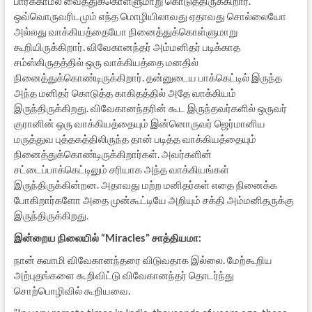
பார்க்காமல் வைத்துக்கொள்ளுமாறு கொடுத்திருக்கிறார்.
ஒவ்வொருவரிடமும் எந்த மொழியிலாவது ஏதாவது சொல்லையோ
அல்லது வாக்கியத்தையோ நினைத்துக்கொள்ளுமாறு
கூறியிருக்கிறார். விவேகானந்தர் அம்மனிதர் படிக்காத
சம்ஸ்கிருதத்தில் ஒரு வாக்கியத்தை மனதில்
நினைத்துக்கொண்டிருக்கிறார். தன்னுடைய பாக்கெட்டில் இருந்த
அந்த மனிதர் கொடுத்த காகிதத்தில் அதே வாக்கியம்
இருந்திருக்கிறது. விவேகானந்தரின் கூட இருந்தவர்களில் ஒருவர்
குரானின் ஒரு வாக்கியத்தையும் இன்னொருவர் ஜெர்மானிய
மருத்துவ புத்தகத்திலிருந்த தான் படித்த வாக்கியத்தையும்
நினைத்துக்கொண்டிருக்கிறார்கள். அவர்களின்
சட்டைப்பாக்கெட்டிலும் சரியாக அந்த வாக்கியங்கள்
இருந்திருக்கின்றன. அதாவது மற்ற மனிதர்கள் எதை நினைக்க
போகிறார்களோ அதை முன்கூட்டியே அறியும் சக்தி அம்மனிதருக்கு
இருந்திருக்கிறது.
இன்றைய நிலையில் “Miracles” சாத்தியமா:
நான் சுவாமி விவேகானந்தரை விடுவதாக இல்லை. மேற்கூறிய
அற்புதங்களை கூறிவிட்டு விவேகானந்தர் தொடர்ந்து
சொற்பொழிவில் கூறியவை.