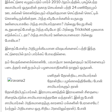
இக்கட்டுரை எழுதப்படும் மார்ச் 2010 ஆரம்பத்தில், புகழ்பெற்ற
சுவாமியார் ஒருவரின் தகாத செயல்கள் பற்றி 24 மணிநேரமும்
ஊடகங்கள் கொண்டுவரும் விதவிதமான செய்திகள் கொட்டிக்
கொண்டிருக்கின்றன. அந்த வீடியோக்களில் வருவது
உண்மையாகவே அந்த சாமியார்தானா? அல்லது வேறு சிலர்
கூறுவதைப்போன்று அந்த வீடியோ டூப் அல்லது Trickshot மூலமாக
எடுக்கப்பட்டதா? அந்த சாமியார் உண்மையானவரா அல்லது
போலியா?
இதைப்போன்ற அதிமுக்கியமான விஷயங்களைப் பற்றி இந்த
கட்டுரையில் நாம் பார்க்கப் போவதில்லை.
நம் வேதங்களைக்கொண்டே பரமாத்மா உலகத்தையும் உயிர்களையும்
படைத்தார் என்று நம்பும் பழமைவாதிகளில் நானும் ஒருவன்.
மனிதன் தோன்றிய, சாமியார்கள்
தோன்றிய பழங்காலத்திலேயே போலி
சாமியார்களும் தான்
தோன்றியிருப்பார்கள். இராமாயணத்தில் இராவணன் சீதையை
சிறையெடுக்க சாமியாராகத்தானே வந்தான்!. இன்று போலி
சாமியார்கள் அதிகமானதற்கு காரணம் மக்களின் பேராசையே!
(மற்றும் அறியாமை ஒரு சிறிய அளவிலும்தான்). போலி