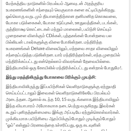
மேற்கத்திய நாடுகளில் பிரபல்யம் ஆனவுடன் அதற்குரிய
உபகரணங்களின் சந்தையும் வெகுவாக களை கட்டியிருக்கிறது.
ஒவ்வொரு வருடமும் தியானத்திற்கான தனிமனித கொசுவலை,
யோகா படுக்கைகள், யோகா உடுப்புகள், ஊதுவத்திகள், படங்கள்,
ருத்திராக்ஷ கொட்டைகள் மற்றும் மாலைகள், பயிற்சி செய்யும்
முறைகளை விளக்கும் CDக்கள், புத்தகங்கள் போன்றவை பல
பில்லியன் டாலர்களுக்கு விலை போகின்றன. மந்திரித்த
உபகரணங்கள் Deluxe விலையிலும், மற்றவை சாதா விலையிலும்
சந்தைப்படுத்த படுகின்றன. யார் மந்திரித்தார்கள், எந்த முறையில்
மந்திரிக்கப்பட்டது என்றெல்லாம் விவரங்கள் தேவையில்லை.
இந்தியாவில் ஒரு கோயிலில் மந்திரிக்கப்பட்டது என்றால் போதுமே!.
இந்து மதத்திலிருந்து யோகாவை பிரிக்கும் முயற்சி:
இந்தியாவிலிருந்து இப்பயிற்சிகள் வெளிநாடுகளுக்கு ஏற்றுமதி
செய்யப்பட்டாலும் இவைகள் வெளிநாடுகளிலேயே பிரபல்யம்
அடைந்தன. ஆனால் கடந்த 10, 15 வருடங்களாக இந்தியாவிலும்
இந்த வியாபாரம் அமோகமாக நடைபெற்று வருகிறது. இவர்கள்
கூறும் புனிதத்தன்மையை இங்கு அப்படியே ஏற்றுக்கொள்வார்கள்.
முக்கியமாக பயிற்சியை ஆரம்பிக்கும்போதும் முடிக்கும்போதும்
“ஓம்” என்னும் பிரணவத்தை உச்சரிப்பது, ஒரு கடவுளின்