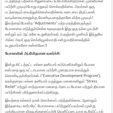
படத்திற்கு பதிலாக சிலுவையை உபயோகிக்கிறார்கள். முஸ்லீம்கள்
பயிற்சி முடியும்போது எதுவும் சொல்வதில்லை. அவர்கள் ஒரு
படத்தையும் வைத்துக்கொள்வதில்லை. கடையை திறப்பவன்
வாடிக்கையாளனுக்கு வேண்டியதைத்தானே விற்க முடியும்!
இவற்றைப்போன்ற “Adjustments” மற்ற மதத்தினருக்கும்
யோகாவை எடுத்துச்செல்ல உதவுவதால் இது ஒரு நல்ல முயற்சி
என்றும் நம் ஆட்களே கூறுகிறார்கள். (பதஞ்சலி முனிவர் இந்துவே
அல்ல. அவர் ஒரு செக்கியூலர்வாதி என்று எதிர்காலத்தில்
கூறுவார்களோ என்னவோ!)
யோகாவின் அபரிமிதமான வளர்ச்சி:
இன்று கிட்டத்தட்ட எல்லா தனியார் கம்பெனிகளிலும் யோகா
என்பதை ஒரு கட்டாயமான பயிற்சி முறையாக வைத்துக்
கொண்டிருக்கிறார்கள். (“Executive Development Program”).
ஏறக்குறைய எல்லா தனியார் மருத்துவ மனைகளிலும் “Stress
Relief” மற்றும் சாந்தமான மனதை அடைய யோகா மற்றும் தியான
பயிற்சிகள் பரிந்துரைக்கப்படுகிறது.
இவற்றை எல்லாம் நான் கொச்சைப் படுத்தவில்லை. ஆனாலும்
இத்தகைய கார்பரேட் யோகாவை பயிற்றுவிப்பவர்கள் மூன்று
முக்கியமான விஷயங்களைப்பற்றி வெளிப்படையாக கூறிவிட்டால்