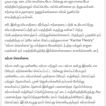
முடியாது. உடையில் காவியையோ அல்லது பைஜாமாவையோ
உடுத்தியிருந்தாலும் மிகப்பெரிய கம்பெனிகளை நடத்துபவர்கள்.
சந்தை பொருளாதார நுணுக்கங்களை விரல் நுனியில்
வைத்திருப்பவர்கள்.
சரி, இன்று வியாதியை தீர்க்கும் சந்தையை பற்றி கூறியாயிற்று.
வியாதிகளைப்பற்றி நம் மதத்தின் கருத்து என்ன? அந்த
பின்புலத்தை கொஞ்சம் பார்த்துக்கொள்ளலாம். அதற்கும் முதலில் நம்
மதத்திற்கு மட்டுமே உள்ள சிறப்பு தத்துவமான “Karma Theory”
“கர்மா கொள்கை”ஐ பார்த்தாக வேண்டும். [புத்த மற்றும் ஜைன
மதங்கள் நம் மதத்திலிருந்தே இக்கொள்கையை கைக்கொண்டன].
கர்மா கொள்கை:
கர்மா என்பது புண்ணிய கர்மா மற்றும் பாப கர்மா என்று இரண்டாக
பிரியும். ஏற்கெனவே செய்யப்பட்ட அல்லது செய்யப்போகும்
புண்ணிய, பாப கர்மாக்கள் மூன்றாக பிரியும். சஞ்சிதம், பிராரப்தம்
மற்றும் ஆகாமிகம். முன் ஜென்மங்களில் நம்மால் சேர்த்து
வைக்கப்பட்டுள்ள ஆனால் இன்னும் பலனைத்தர ஆரம்பிக்காத
கர்மாக்கள் சஞ்சிதம் (அவிழ்க்காத மூட்டை). சஞ்சிதத்திலிருந்து சில
பலனைத்தர ஆரம்பித்ததாலேயே நாம் பிறந்திருக்கிறோம். இது
பிராரப்தம். இப்பொழுது நாம் செய்து கொண்டிருக்கும் கர்மாக்கள்