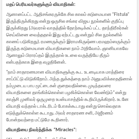
மதப் பெரியவர்களுக்கும் வியாதிகள்:
ஆனானப்பட்ட ஆதிசங்கரருக்கே சில காலம் கடுமையான “Fistula”
இருந்திருக்கிறது என்று ஒருசில சங்கர விஜய நூல்களில் குறிப்பு
இருக்கிறது (அவரால் வாதத்தில் தோற்கடிக்கப் பட்ட தாந்திரீகர்கள்
செய்வினை வைத்ததால் இது ஏற்பட்டது என்றும் சில நூல்களில்
காணப் படுகிறது). ரமணருக்கும் இராமகிருஷ்ண பரமஹம்ஸருக்கும்
இருந்த கடுமையான வியாதிகளை நாம் அறிவோம். ஞானியாகவே
ஆனாலும் பிராரப்தம் இருந்தால் உடலை வருத்தியே தீரும்
என்பதற்காக இதை எழுதினேன்.
”நாம் சாதாரணமான வியாதிகளுக்கு கூட உடனடியாக மாத்திரை
சாப்பிட்டு விடுகிறோம். அந்த துக்கத்தை நாம் அனுபவிக்காததினால்
நம்முடைய பாப மூட்டைகள் குறைவதில்லை. முடிந்தவரை
வியாதிகளை தாங்கிக்கொள்ள பழகிக்கொள்ள வேண்டும்” என்று
காஞ்சி முனிவர் ஒருமுறை உபன்யாசத்தில் கூறியிருக்கிறார். உடனே
வியாதி வந்தால் டாக்டரிடம் போகக்கூடாது என்று சொல்வதாக
எடுத்துக்கொள்ள கூடாது. அவர் சாதாரண சளி, அஜீரணம்
போன்றவற்றை மட்டுமே கூறினார்.
வியாதியை நிவர்த்திக்க “Miracles”: