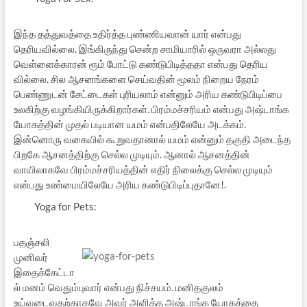
இந்த தத்துவத்தை உதிர்த்த புண்ணியவான் யார் என்பது
தெரியவில்லை. இங்கிருந்து சென்ற சாமியாரில் ஒருவரா அல்லது
வெள்ளைக்காரன் ரூம் போட்டு கண்டுபிடித்ததா என்பது தெரிய
வில்லை. சில ஆசனங்களை செய்வதின் மூலம் நிறைய நேரம்
பெண்ணுடன் சேட்டைகள் புரியலாம் என்னும் அரிய கண்டுபிடிப்பை
உலகிற்கு வழங்கியிருக்கிறார்கள். பிரம்மச்சரியம் என்பது அஷ்டாங்க
யோகத்தின் முதல் படியான யமம் என்பதிலேயே அடக்கம்.
இன்னொரு வகையில் கூறுவதானால் யமம் என்னும் தகுதி அடைந்த
பிறகே ஆசனத்திற்கு செல்ல முடியும். ஆனால் ஆசனத்தின்
வாயிலாகவே பிரம்மச்சரியத்தின் எதிர் நிலைக்கு செல்ல முடியும்
என்பது உண்மையிலேயே அரிய கண்டுபிடிப்புதானே!.
Yoga for Pets:
பதஞ்சலி
முனிவர்
இதைக்கேட்டா
ல் மனம் வெதும்புவார் என்பது நிச்சயம். மனிதகுலம்
உய்வடைவதற்காகவே அவர் அளித்த அஷ்டாங்க யோகத்தை