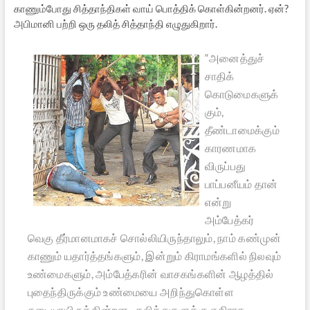
காணும்போது சித்தாந்திகள் வாய் பொத்திக் கொள்கின்றனர். ஏன்?
அபிமானி பற்றி ஒரு தலித் சித்தாந்தி எழுதுகிறார்.
“அனைத்துச்
சாதிக்
கொடுமைகளுக்
கும்,
தீண்டாமைக்கும்
காரணமாக
விருப்பது
பாப்பனீயம் தான்
என்று
அம்பேத்கர்
வெகு தீர்மானமாகச் சொல்லியிருந்தாலும், நாம் கண்முன்
காணும் யதார்த்தங்களும், இன்றும் கிராமங்களில் நிலவும்
உண்மைகளும், அம்பேத்கரின் வாசகங்களின் ஆழத்தில்
புதைந்திருக்கும் உண்மையை அறிந்துகொள்ள
தடையாயிருக்கின்றன. தலித்துகளுக்கு எதிராக