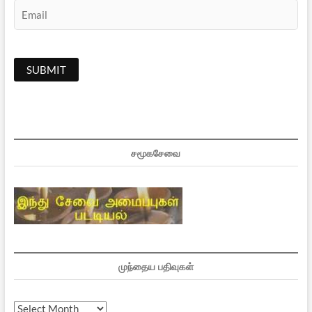
சமூகசேவை
முந்தைய பதிவுகள்
முந்தைய