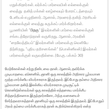
மறுக்கிறார்கள். வர்க்கப் பார்வையின் எல்லைக்குள்
வைத்து தலித் மக்கள் வாழ்வையும் போராட்டத்தையும்
டேனியல் எழுதினார். ஆனால், அவரைத் தலித் அரசியல்
எல்லைக்குள் வைத்து சுருக்கப் பார்க்கிறார்கள்.
பூமணியின் “
பிறகு
” இவர்களின் பார்வை எல்லைக்குள்
சங்கடத்தோடுதான் வருகிறது. ஆனால், அவரின்
“நைவேத்தியம்” இவர்களின் பார்வைக்கு வெளியே
நிற்கிறது. “புதிய தரிசனங்கள்” (பொன்னீலன்) இவர்கள்
பார்வைக்குள் வருவதில்லை. (மே.கு. பக்கம் 30)
மேற்கோள்கள் சற்று நீண்டவை தான். ஆனால், தவிர்க்க
முடியாதவை. ஏனெனில், ஞானி ஒரு காலத்தில் அதிகார பூர்வமான
மூத்த மார்க்ஸீய விமர்சகராக இருந்தவர். இப்போது தம்மை அதிகார
பூர்வமான தலித் இலக்கிய விமர்சகராக முடிசூட்டிக்
கொண்டுள்ளவர்கள் ஒரு காலத்தில் எத்தகைய மார்க்சீய
சித்தாந்திகளாக இருந்தார்களோ, அந்த வகையைச்
சேர்ந்தவராகத்தான் ஞானியும் ஒரு காலத்தில் இருந்தவர். இப்போதும்
அவர் தம்மை மார்க்சீயராகத் தான் கூறிக்கொள்கிறார் என்ற