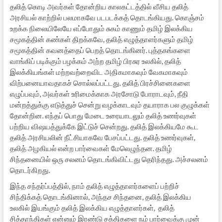
தலித் கொடி அவர்கள் தோன்றிய காலகட்டத்தில் வீசிய தலித்
அரசியல் காற்றில் பலமாகவே படபடக்கத் தொடங்கியது. கொஞ்சம்
உறக்க நிலையிலேயே எப்போதும் சுகம் காணும் தமிழ் இலக்கிய
சமூகத்தின் கண்கள் திறக்கவே, தலித் எழுத்தாளர்களும் தமிழ்
சமூகத்தின் கவனத்தைப் பெறத் தொடங்கினர். புத்தகங்களை
வாங்கிப் படிக்கும் பழக்கம் அற்ற தமிழ் பிரசுர உலகில், தலித்
இலக்கியங்கள் மற்றவற்றைவிட அதிகமாகவும் வேகமாகவும்
விற்பனையாவதாகச் சொல்லப்பட்டது. தலித் பிரச்சினைகளை
எழுப்பவும், அவர்கள் உரிமைக்காக அரசோடு போராடவும், நீதி
மன்றத்துக்கு எடுத்துச் சென்று வழக்காடவும் தயாராக பல குழுக்கள்
தோன்றின. எந்தப் பொது மேடை உரையாடலும் தலித் உணர்வுகள்
பற்றிய விஷயத்துக்கே இட்டுச் சென்றது. தலித் இலக்கியமே கூட
தலித் அரசியலின் நீட்சியாகவே பேசப்பட்டது. தலித் உணர்வுகள்,
தலித் அழகியல் என்ற பார்வைகள் மேலெழுந்தன. தமிழ்
சிந்தனையில் ஒரு சலனம் தொடங்கிவிட்டது தெரிந்தது. அச்சலனம்
தொடர்கிறது.
இந்த சந்தர்ப்பத்தில், நாம் தலித் எழுத்தாளர்களைப் பற்றிச்
சிந்திக்கத் தொடங்கினால், அந்தச சிந்தனை, தலித் இலக்கிய
உலகில் இயங்கும் தலித் இலக்கிய எழுத்தாளர்கள், தலித்
சித்தாந்திகள் என்னும் இரண்டு சக்திகளை நம் பார்வைக்கு முன்