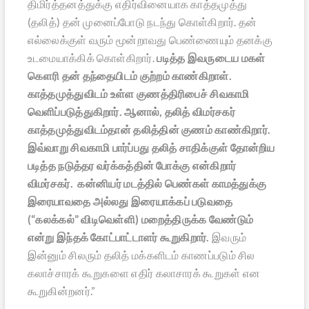
திமிர்த்தனத்துக்கு எதிர்வினையாக காத்தமுத்து
(தலித்) தன் முனைப்போடு நடந்து கொள்கிறார். தன்
எல்லைக்குள் வரும் மூன்றாவது பெண்ணையும் தனக்கு
உடமையாக்கிக் கொள்கிறார்.
படித்த இவருடைய மகள்
கௌரி தன் தந்தையிடம் குற்றம் காண்கிறாள்.
காத்தமுத்துவிடம் உள்ள குணத்திரிபைச் சிவகாமி
வெளிப்படுத்துகிறார். ஆனால், தலித் விமர்சகர்
காத்தமுத்துவிடம்தான் தலித்தின் குணம் காண்கிறார்.
இவ்வாறு சிவகாமி பார்ப்பது தலித் சாதிக்குள் தோன்றிய
படித்த நடுத்தர வர்க்கத்தின் போக்கு என்கிறார்
விமர்சகர். கன்னியர் மடத்தில் பெண்கள் காமத்துக்கு
இரையாவதை அல்லது இரையாக்கப் படுவதை
(“கலக்கல்” விடிவெள்ளி) மறைத்திருக்க வேண்டும்
என்று இந்தக் கோட்பாட்டாளர் கூறுகிறார்.
இவரும்
இன்னும் சிலரும் தலித் மக்களிடம் காணப்படும் சில
கலாச்சாரக் கூறுகளை எதிர் கலாசாரக் கூறுகள் என
கூறுகின்றனர்.”