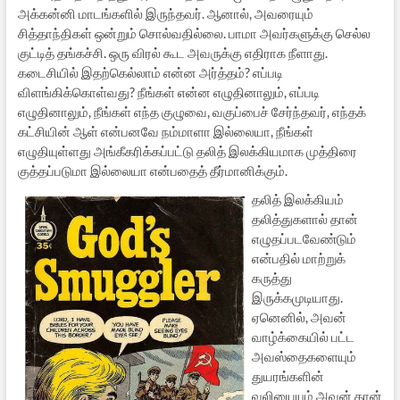
அக்கன்னி மாடங்களில் இருந்தவர். ஆனால், அவரையும்
சித்தாந்திகள் ஒன்றும் சொல்வதில்லை. பாமா அவர்களுக்கு செல்ல
குட்டித் தங்கச்சி. ஒரு விரல் கூட அவருக்கு எதிராக நீளாது.
கடைசியில் இதற்கெல்லாம் என்ன அர்த்தம்? எப்படி
விளங்கிக்கொள்வது? நீங்கள் என்ன எழுதினாலும், எப்படி
எழுதினாலும், நீங்கள் எந்த குழுவை, வகுப்பைச் சேர்ந்தவர், எந்தக்
கட்சியின் ஆள் என்பனவே நம்மாளா இல்லையா, நீங்கள்
எழுதியுள்ளது அங்கீகரிக்கப்பட்டு தலித் இலக்கியமாக முத்திரை
குத்தப்படுமா இல்லையா என்பதைத் தீர்மானிக்கும்.
தலித் இலக்கியம்
தலித்துகளால் தான்
எழுதப்படவேண்டும்
என்பதில் மாற்றுக்
கருத்து
இருக்கமுடியாது.
ஏனெனில், அவன்
வாழ்க்கையில் பட்ட
அவஸ்தைகளையும்
துயரங்களின்
வலியையும் அவன் தான்