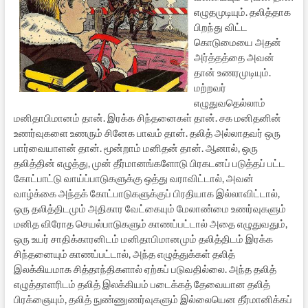
எழுதமுடியும். தலித்தாக
பிறந்து விட்ட
கொடுமையை அதன்
அர்த்தத்தை அவன்
தான் உணரமுடியும்.
மற்றவர்
எழுதுவதெல்லாம்
மனிதாபிமானம் தான். இரக்க சிந்தனைகள் தான். சக மனிதனின்
உணர்வுகளை உணரும் சினேக பாவம் தான். தலித் அல்லாதவர் ஒரு
பார்வையாளன் தான். மூன்றாம் மனிதன் தான். ஆனால், ஒரு
தலித்தின் எழுத்து, முன் தீர்மானங்களோடு பிரகடனப் படுத்தப் பட்ட
கோட்பாட்டு வாய்ப்பாடுகளுக்கு ஒத்து வராவிட்டால், அவன்
வாழ்க்கை அந்தக் கோட்பாடுகளுக்குப் பிரதியாக இல்லாவிட்டால்,
ஒரு தலித்திடமும் அதிகார வேட்கையும் மேலாண்மை உணர்வுகளும்
மனித விரோத செயல்பாடுகளும் காணப்பட்டால் அதை எழுதுவதும்,
ஒரு உயர் சாதிக்காரனிடம் மனிதாபிமானமும் தலித்திடம் இரக்க
சிந்தனையும் காணப்பட்டால், அந்த எழுத்துக்கள் தலித்
இலக்கியமாக சித்தாந்திகளால் ஏற்கப் படுவதில்லை. அந்த தலித்
எழுத்தாளரிடம் தலித் இலக்கியம் படைக்கத் தேவையான தலித்
பிரக்ஞையும், தலித் நுண்ணுணர்வுகளும் இல்லையென தீர்மானிக்கப்