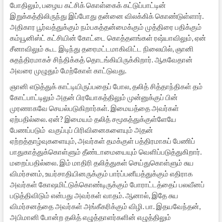
போதிலும், பழைய கட்சிக் கொள்கைக் கட்டுப்பாட்டின்
இறுக்கத்திலிருந்து இப்போது தன்னை விலக்கிக் கொண்டுள்ளார்.
அதிகார பூர்வத்துக்கும் நம்பகத்தன்மைக்கும் முத்திரை பதிக்கும்
கம்யூனிஸ்ட் கட்சியின் கோட்டை கொத்தளங்கள் ரஷ்யாவிலும், ஏன்
சீனாவிலும் கூட இடிந்து தரைமட்டமாகிவிட்ட நிலையில், ஞானி
சுதந்திரமாகச் சிந்திக்கத் தொடங்கியிருக்கிறார். ஆகவேதான்
அவரை முழுதும் மேற்கோள் காட்டுவது.
ஞானி எடுத்துக் காட்டியிருப்பதைப் போல, தலித் சித்தாந்திகள் தம்
கோட்பாட்டிலும் அதன் பிரயோகத்திலும் முன்னுக்குப் பின்
முரணாகவே செயல்படுகிறார்கள். இமையத்தை அவர்கள்
ஏற்பதில்லை. ஏன்? இமையம் தலித் சமூகத்துக்குள்ளேயே
பேணப்படும் வகுப்புப் பிரிவினைகளையும் அதன்
ஏற்றத்தாழ்வுகளையும், அவர்கள் தமக்குள் பத்திரமாகப் பேணிப்
பாதுகாத்துக்கொள்ளும் தீண்டாமையையும் வெளிப்படுத்துகிறார்.
மறைப்பதில்லை. இம் மாதிரி தலித்துகள் செய்துகொள்ளும் சுய
விமர்சனம், உயர்சாதியினருக்கும் பார்ப்பனீயத்துக்கும் எதிராக
அவர்கள் கோஷமிட்டுக்கொண்டிருக்கும் போராட்டத்தைப் பலவீனப்
படுத்திவிடும் என்பது அவர்கள் வாதம். ஆனால், இதே சுய
விமர்சனத்தை அவர்கள் அங்கீகரிக்கும் விழி. பா. இதயவேந்தன்,
அபிமானி போன்ற தலித் எழுத்தாளர்களின் எழுத்திலும்