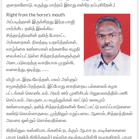
குறைகளோடு. கருத்து மாற்றம் இராது என்றே நம்புகிறேன்.)
Right from the horse’s mouth
அப்படித்தான் இருக்கிறது இந்த மாஜி
மார்க்சீய தலித் இலக்கிய
சித்தாந்திகளின் தலித் போராட்ட
அக்கறைகள். நிலத்தடி யதார்த்தங்கள்,
வாழ்க்கை உண்மைகள் ஏற்கனவே எழுதி
வைக்கப்பட்டுள்ள சித்தாந்தங்களுக்குள்
அடைபடுவதற்கு வசதியாக முறுக்கி,
வளைத்து, ஒடித்து, ……
விழி பா. இதயவேந்தன், மலம் அள்ளும்
சமூகத்தில் பிறந்தவர். இப்போது கைநிறைய பல்கலைக் கழக
பட்டங்கள் கொண்டவர். அவர் ஊர் முனிசிபல் அலுவலகத்தில் பணி
செய்பவர். அவருடைய எழுத்துக்கள் காட்டும் உலகமும்
உண்மைகளும், தலித் சித்தாந்திகளின் கோட்பாட்டு வாய்ப்பாடுகளை
கண்டு கொள்ளாதவை. முற்றிலும் மறுப்பவை. ஆனால், சித்தாந்திகள்
அவரை ஒன்றும் சொல்வதில்லை.
கிறிஸ்துவ கன்னிமாடங்களில் நடக்கும் ஆபாச நடவடிக்கைகளை
பாமா (தலித் கிறித்துவர்) எவ்வித தயக்கமுமின்றி எழுதுகிறார். பாமா