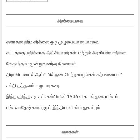
பதிவுகள்
அண்மையவை
சனாதன தர்ம சர்ச்சை: ஒரு முழுமையான பார்வை
சட்டத்தை மதிக்காத ஆட்சியாளர்கள் மற்றும் அரசியல்வாதிகள்
வேதாந்தம் : மூன்று உணர்வு நிலைகள்
திராவிட மாடல் ஆட்சியில் நடைபெற்ற ஊழல்கள் கற்பனையா ?
சக்தி தத்துவம் – ஜடாயு உரை
இந்த ஹிந்து சமூகம்: கல்கியின் 1936 விகடன் தலையங்கம்
பங்களாதேஷ் கலவரமும் இந்தியாவின்பாதுகாப்பும்
வகைகள்