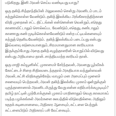
படுகிறது. இனி அவன் செய்ய வண்டியது யாது?
ஒரு தலித் சித்தாந்தியின் அலுவலகம் சென்று அவனிடம் பாடம்
கற்றுக்கொள்ள வேண்டும். தலித் இலக்கிய அங்கீகாரத்திற்கான
விதி முறைகள் சட்ட திட்டங்கள் என்னென்ன வென்றும், எதெது
காணாவிட்டாலும் சொல்லப்பட வேண்டும், எதெது, கண்டாலும்
காணாது கண் மூடிக்கொள்ளவேண்டும் என்ற பட்டியல்களையும்
கற்றுத் தெளியவேண்டும். தலித் இலக்கியம் படைப்பது என்பது
இவ்வளவு கடுமையானதும், சிரமமானதுமான காரியமாக
இருக்கும்போது அதை தலித் எழுத்தாளரின் பொறுப்பில் விடுவது
என்பது அறியாமை தான். சாத்தியமற்ற காரியம் தான்.
ஒரு மாஜி கம்யூனிஸ்ட் முகாமைச் சேர்ந்தவன், அவனது பூர்வீகக்
கோட்டைச் சிறை சிதிலமடைந்ததால் அகதியாக வந்துள்ளவன்
அவன், கட்சி விதிகளுக்கேற்ப வாழும் மன அமைப்பும் மூளைச்
சலவையும் பெற்றவன், அவன் தலித் இலக்கிய முகாம் ஒன்றுக்குள்
புகுந்தானானால் அவனிடமிருந்து வேறு என்ன எதிர்பார்க்கமுடியும்?
தமிழ் நாட்டின் முற்போக்குகள் முகாம் மாறினாலும் வெகு காலமாகப்
படிந்த பழக்கங்கள் அவர்களை சுலபத்தில் விடுவதில்லை. அதிலும்
உதறக் கடினமானவை, அதிகார ஆசையும், கட்டளை பெற்றுக்
கட்டளையிடும் அதிகாரப் பசி வேட்கையும்.