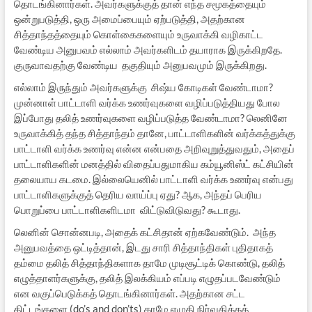
தொடங்கினார்கள். அவர்களுக்குத் தான் எந்த சமூகத்தையும்
ஒன்றுபடுத்தி, ஒரு அமைப்பையும் ஏற்படுத்தி, அதற்கான
சித்தாந்தத்தையும் கொள்கைகளையும் உருவாக்கி வழிகாட்ட
வேண்டிய அனுபவம் எல்லாம் அவர்களிடம் தயாராக இருக்கிறதே.
குருவாவதற்கு வேண்டிய தகுதியும் அனுபவமும் இருக்கிறது.
எல்லாம் இருந்தும் அவர்களுக்கு சிஷ்ய கோடிகள் வேண்டாமா?
முன்னாள் பாட்டாளி வர்க்க உணர்வுகளை வழிப்படுத்தியது போல
இப்போது தலித் உணர்வுகளை வழிப்படுத்த வேண்டாமா? லெனினே
உருவாக்கித் தந்த சித்தாந்தம் தானே, பாட்டாளிகளின் வர்க்கத்துக்கு
பாட்டாளி வர்க்க உணர்வு என்ன என்பதை அறிவுறுத்துவதும், அதைப்
பாட்டாளிகளின் மனத்தில் விதைப்பதுமாகிய கம்யூனிஸ்ட் கட்சியின்
தலையாய கடமை. இல்லையெனில் பாட்டாளி வர்க்க உணர்வு என்பது
பாட்டாளிகளுக்குத் தெரிய வாய்ப்பு ஏது? ஆக, அந்தப் பெரிய
பொறுப்பை பாட்டாளிகளிடமா விட்டுவிடுவது? கூடாது.
லெனின் சொன்னபடி, அதைக் கட்சிதான் ஏற்கவேண்டும். அந்த
அனுபவத்தை ஒட்டித்தான், இடது சாரி சித்தாந்திகள் புதிதாகத்
தம்மை தலித் சித்தாந்திகளாக தாமே முடிசூட்டிக் கொண்டு, தலித்
எழுத்தாளர்களுக்கு, தலித் இலக்கியம் எப்படி எழுதப்படவேண்டும்
என வகுப்பெடுக்கத் தொடங்கினார்கள். அதற்கான சட்ட
திட்டங்களை (do’s and don’ts) தாமே எழுதி நிர்வகிக்கத்