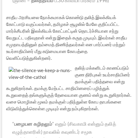
(ஞானி –
தலித்தியம்
ப.30 காவ்யா பிரசுரம் 1996)
சாதீய அரசியலை நோக்கமாகக் கொண்டு தலித் இலக்கியக்
கோட்பாடு வகுப்பவர்கள், தமிழகச் சூழலில் மேலே குறிப்பபிட்ட
மார்க்சீயரின் இலக்கியக் கோட்பாட்டின் தொடர்ச்சியான சற்று
வேறுபட்ட பதிவுதான் என்று இதைக் கருத முடியும். இவர்கள் சாதீய
சமுதாயத்தினுள் தம்மைத் திணித்தவர்கள் என பார்ப்பனர் மற்றும்
உயர்சாதியினர் மீது கடுமையான கோபத்தை
வெளிப்படுத்துகின்றனர்.
தலித் மக்களிடம் காணப்படும்
குண திரிபுகள் உயர்சாதியினர்
தமக்குள் பதித்தவை என்று
கூறுகிறார்கள். தமக்கு மேற்பட்ட சாதியினரைப் பழித்துக்
கூறுவதைத் தங்களுக்குத் தேவையான குணம் என்று கூறுகிறார்கள்.
வசை மொழிகள் மூலம் தமக்குள் பதிந்துள்ள கோப தாபங்களை
விடுவித்துக்கொள்ள முடியும் என்று நம்புகிறார்கள்.
“
பழையன கழிதலும்
” எனும் (சிவகாமி என்னும் தலித்
எழுத்தாளரின்) நாவலில் கவுண்டர் சமூக