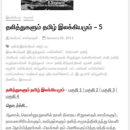
இலக்கியம்
சமூகம்
தலித்துகளும் தமிழ் இலக்கியமும் – 5
வெங்கட் சாமிநாதன்
January 28, 2011
தலித் இலக்கியம்
விழி. பா.
இதயவேந்தன்
இந்துத்துவம்
மார்க்ஸிஸ்ட்
அபிமானி
தலித்
அரசியல்
பார்ப்பனீயம்
மார்க்சிய ஊடுருவல்
கிறுத்துவ கன்னிமார்கள்
சாதி
தலித்
எழுத்தாளர்கள்
கிறுத்துவம்
பாமா
தலித் சித்தாந்திகள்
ஞானி
தலித்
எழுச்சி
அம்பேத்கர்
கம்யூனிச வரையறைகள்
பாட்டாளிகள்
மார்க்ஸிஸ்ட்
மனப்பான்மை
சாதிகள் ஒரு புதிய கண்ணோட்டம்
இடது சாரி
கம்யூனிசத்
திணிப்பு
இமையம்
தலித்துகளும் தமிழ் இலக்கியமும்
–
பகுதி 1
|
பகுதி 2
|
பகுதி 3
|
பகுதி 4
தொடர்ச்சி…
ஆனால், தொன்னூறுகளில் தான் நிறைய சிறுகதைக் காரர்களும்,
நாவலாசிரியர்களும், கவிஞர்களும் தலித் சமூகத்திலிருந்து வெளி
வர ஆரம்பித்தார்கள். அவர்கள் தம் அணிவகுப்பிற்கு ஏந்தி வந்த