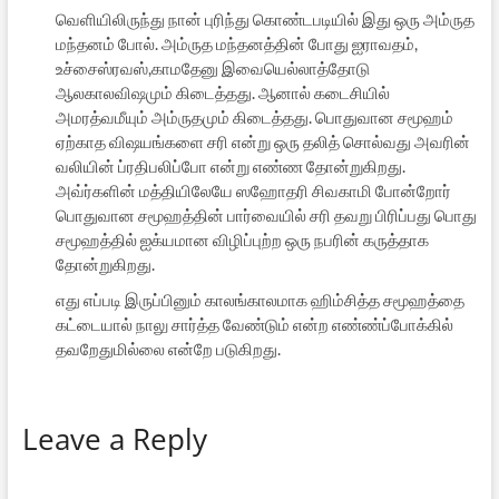
வெளியிலிருந்து நான் புரிந்து கொண்டபடியில் இது ஒரு அம்ருத
மந்தனம் போல். அம்ருத மந்தனத்தின் போது ஐராவதம்,
உச்சைஸ்ரவஸ்,காமதேனு இவையெல்லாத்தோடு
ஆலகாலவிஷமும் கிடைத்தது. ஆனால் கடைசியில்
அமரத்வமீயும் அம்ருதமும் கிடைத்தது. பொதுவான சமூஹம்
ஏற்காத விஷயங்களை சரி என்று ஒரு தலித் சொல்வது அவரின்
வலியின் ப்ரதிபலிப்போ என்று எண்ண தோன்றுகிறது.
அவ்ர்களின் மத்தியிலேயே ஸஹோதரி சிவகாமி போன்றோர்
பொதுவான சமூஹத்தின் பார்வையில் சரி தவறு பிரிப்பது பொது
சமூஹத்தில் ஐக்யமான விழிப்புற்ற ஒரு நபரின் கருத்தாக
தோன்றுகிறது.
எது எப்படி இருப்பினும் காலங்காலமாக ஹிம்சித்த சமூஹத்தை
கட்டையால் நாலு சார்த்த வேண்டும் என்ற எண்ண்ப்போக்கில்
தவறேதுமில்லை என்றே படுகிறது.
Leave a Reply