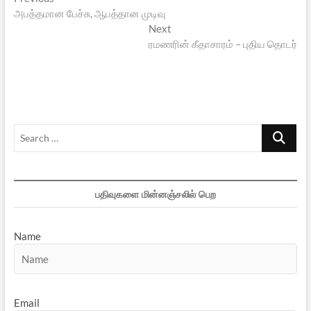
Post
post:
அபத்தமான பேச்சு, ஆபத்தான முடிவு
navigation
Next
Next
post:
ரமணரின் கீதாசாரம் – புதிய தொடர்
Search
…
பதிவுகளை மின்னஞ்சலில் பெற
Name
Email