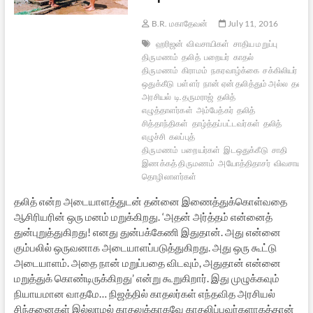
B.R. மகாதேவன்
July 11, 2016
ஹரிஜன்
விவசாயிகள்
சாதிய மறுப்பு
திருமணம்
தலித்
பறையர்
காதல்
திருமணம்
கிராமம்
நகரவாழ்க்கை
சக்கிலியர்
இட
ஒதுக்கீடு
பள்ளர்
நான் ஏன் தலித்தும் அல்ல
தலித்
அரசியல்
டி.தருமராஜ்
தலித்
எழுத்தாளர்கள்
அம்பேத்கர்
தலித்
சித்தாந்திகள்
தாழ்த்தப்பட்டவர்கள்
தலித்
எழுச்சி
கலப்புத்
திருமணம்
பறையர்கள்
இடஒதுக்கீடு
சாதி
இணக்கத் திருமணம்
அயோத்திதாசர்
விவசாயத்
தொழிலாளர்கள்
தலித் என்ற அடையாளத்துடன் தன்னை இணைத்துக்கொள்வதை
ஆசிரியரின் ஒரு மனம் மறுக்கிறது. ‘அதன் அர்த்தம் என்னைத்
துன்புறுத்துகிறது! எனது துன்பக்கேணி இதுதான். அது என்னை
கும்பலில் ஒருவனாக அடையாளப்படுத்துகிறது. அது ஒரு கூட்டு
அடையாளம். அதை நான் மறுப்பதை விடவும், அதுதான் என்னை
மறுத்துக் கொண்டிருக்கிறது’ என்று கூறுகிறார். இது முழுக்கவும்
நியாயமான வாதமே… நிஜத்தில் காதலர்கள் எந்தவித அரசியல்
சிந்தனைகள் இல்லாமல் காதலுக்காகவே காதலிப்பவர்களாகத்தான்