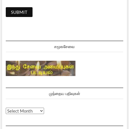
சமூகசேவை
முந்தைய பதிவுகள்
முந்தைய
பதிவுகள்