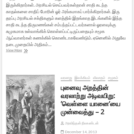
இருக்கிறார்கள். அரசியல் செய்பவர்கள்தான் சாதி கடந்த
காதல்களை சாதிப் போரின் ஓர் அங்கமாகப் பார்க்கிறார்கள். இரு
தரப்பு அரசியல் சக்திகளும் களத்தில் இறங்காத இடங்களில் இந்த
சாதி கடந்த திருமணங்கள் சம்பந்தப்பட்டவர்களால் ஓரளவுக்கு
சுமுகமாக உள்வாங்கிக் கொள்ளப்பட்டிருப்பதையும் சமூக
ஆய்வாளர்கள் கணக்கில் கொண்டாகவேண்டும். ஏனெனில் அதுவே
நடைமுறையில் அதிகம்…
நான்
View More
ஏன்
தலித்தும்
அல்ல:
புத்தக
விமரிசனம்
வரலாறு
இலக்கியம்
விவாதம்
சமூகம்
–
புனைவு அறத்தின்
1
வரலாற்று அடிவயிறு:
’வெள்ளை யானை’யை
முன்வைத்து – 2
அரவிந்தன் நீலகண்டன்
December 14, 2013