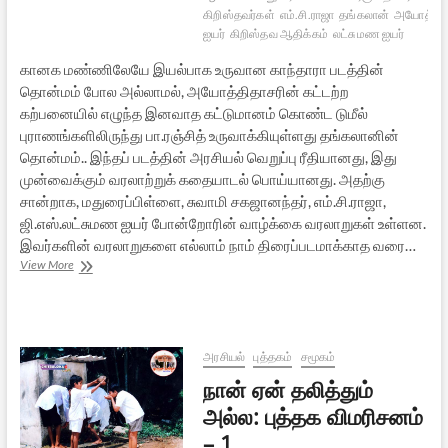
கிறிஸ்தவர்கள்
எம்.சி.ராஜா
தங்கலான்
அயோத்தித
ஐயர்
கிறிஸ்தவ ஆதிக்கம்
லட்சுமண ஐயர்
கானக மண்ணிலேயே இயல்பாக உருவான காந்தாரா படத்தின்
தொன்மம் போல அல்லாமல், அயோத்திதாசரின் கட்டற்ற
கற்பனையில் எழுந்த இனவாத கட்டுமானம் கொண்ட டுமீல்
புராணங்களிலிருந்து பா.ரஞ்சித் உருவாக்கியுள்ளது தங்கலானின்
தொன்மம்.. இந்தப் படத்தின் அரசியல் வெறுப்பு ரீதியானது, இது
முன்வைக்கும் வரலாற்றுக் கதையாடல் பொய்யானது. அதற்கு
சான்றாக, மதுரைப்பிள்ளை, சுவாமி சகஜானந்தர், எம்.சி.ராஜா,
ஜி.எஸ்.லட்சுமண ஐயர் போன்றோரின் வாழ்க்கை வரலாறுகள் உள்ளன.
இவர்களின் வரலாறுகளை எல்லாம் நாம் திரைப்படமாக்காத வரை…
தங்கலான்:
View More
திரைப்பார்வை
அரசியல்
புத்தகம்
சமூகம்
நான் ஏன் தலித்தும்
அல்ல: புத்தக விமரிசனம்
– 1