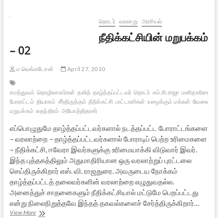
தடுமாறும்
அறம்:
வெள்ளை
தொடர்
வரலாறு
அரசியல்
யானை
நீதிக்கட்சியின் மறுபக்கம்
– 02
ம வெங்கடேசன்
April 27, 2010
சமத்துவம்
தொழிலாளர்கள்
தலித்
தாழ்த்தப்பட்டவர்
தொடர்
எம்.சி.ராஜா
மனிதஉரிமை
த
போராட்டம்
தியாகம்
சீர்திருத்தம்
நீதிக்கட்சி
பாட்டாளிகள்
உழைக்கும் மக்கள்
வேலைவாய்ப
மறுபக்கம்
சுதந்திரம்
அயோத்திதாசர்
எப்பொழுதுமே தாழ்த்தப்பட்டவர்களால் நடத்தப்பட்ட போராட்டங்களை
– வரலாற்றை – தாழ்த்தப்பட்டவர்களால் போராடிப் பெற்ற உரிமைகளை
– நீதிக்கட்சி, ஈவேரா இவர்களுக்கு உரிமையாக்கி விடுவார் இவர்.
இந்த புத்தகத்திலும் அதுமாதிரியான ஒரு வரலாற்றுப் புரட்டலை
செய்திருக்கிறார் எஸ். வி. ராஜதுரை. அவருடைய நோக்கம்
தாழ்த்தப்பட்டத் தலைவர்களின் வரலாற்றை எழுதுவதல்ல.
அனைத்துச் சாதனைகளும் நீதிக்கட்சியால் மட்டுமே பெறப்பட்டது
என்று நிலைநிறுத்தவே இந்தத் தகவல்களைச் சேர்த்திருக்கிறார்…
நீதிக்கட்சியின்
View More