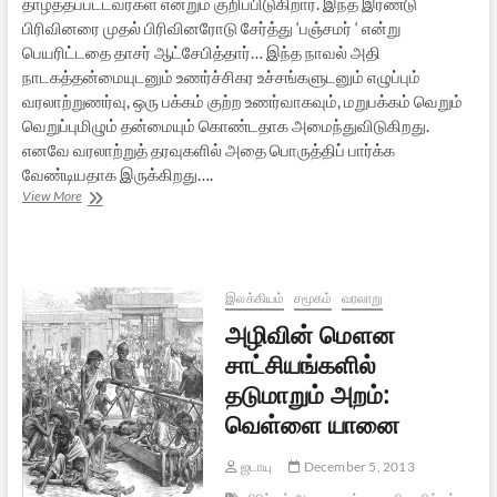
தாழ்த்தப்பட்டவர்கள் என்றும் குறிப்பிடுகிறார். இந்த இரண்டு
பிரிவினரை முதல் பிரிவினரோடு சேர்த்து ‘பஞ்சமர் ‘ என்று
பெயரிட்டதை தாசர் ஆட்சேபித்தார்… இந்த நாவல் அதி
நாடகத்தன்மையுடனும் உணர்ச்சிகர உச்சங்களுடனும் எழுப்பும்
வரலாற்றுணர்வு, ஒரு பக்கம் குற்ற உணர்வாகவும், மறுபக்கம் வெறும்
வெறுப்புமிழும் தன்மையும் கொண்டதாக அமைந்துவிடுகிறது.
எனவே வரலாற்றுத் தரவுகளில் அதை பொருத்திப் பார்க்க
வேண்டியதாக இருக்கிறது….
புனைவு
View More
அறத்தின்
வரலாற்று
அடிவயிறு:
’வெள்ளை
யானை’யை
இலக்கியம்
சமூகம்
வரலாறு
முன்வைத்து
அழிவின் மௌன
–
2
சாட்சியங்களில்
தடுமாறும் அறம்:
வெள்ளை யானை
ஜடாயு
December 5, 2013