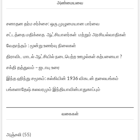
அண்மையவை
சனாதன தர்ம சர்ச்சை: ஒரு முழுமையான பார்வை
சட்டத்தை மதிக்காத ஆட்சியாளர்கள் மற்றும் அரசியல்வாதிகள்
வேதாந்தம் : மூன்று உணர்வு நிலைகள்
திராவிட மாடல் ஆட்சியில் நடைபெற்ற ஊழல்கள் கற்பனையா ?
சக்தி தத்துவம் – ஜடாயு உரை
இந்த ஹிந்து சமூகம்: கல்கியின் 1936 விகடன் தலையங்கம்
பங்களாதேஷ் கலவரமும் இந்தியாவின்பாதுகாப்பும்
வகைகள்
அஞ்சலி
(55)