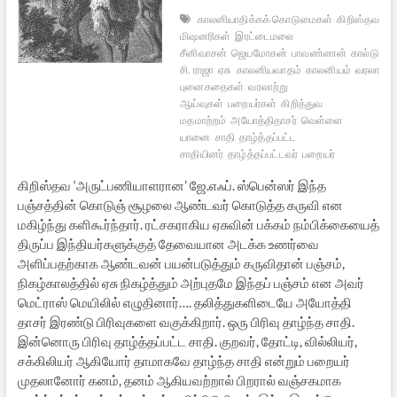
காலனியாதிக்கக் கொடுமைகள்
கிறிஸ்தவ
மிஷனரிகள்
இரட்டைமலை
சீனிவாசன்
ஜெயமோகன்
பாவண்ணன்
கால்டுவெல
சி. ராஜா
ஏசு
காலனியவாதம்
காலனியம்
வரலாற்றுப
புனைகதைகள்
வரலாற்று
ஆய்வுகள்
பறையர்கள்
கிறித்துவ
மதமாற்றம்
அயோத்திதாசர்
வெள்ளை
யானை
சாதி
தாழ்த்தப்பட்ட
சாதியினர்
தாழ்த்தப்பட்டவர்
பறையர்
கிறிஸ்தவ ‘அருட்பணியாளரான’ ஜே.எஃப். ஸ்பென்ஸர் இந்த
பஞ்சத்தின் கொடுஞ் சூழலை ஆண்டவர் கொடுத்த கருவி என
மகிழ்ந்து களிகூர்ந்தார். ரட்சகராகிய ஏசுவின் பக்கம் நம்பிக்கையைத்
திருப்ப இந்தியர்களுக்குத் தேவையான அடக்க உணர்வை
அளிப்பதற்காக ஆண்டவன் பயன்படுத்தும் கருவிதான் பஞ்சம்,
நிகழ்காலத்தில் ஏசு நிகழ்த்தும் அற்புதமே இந்தப் பஞ்சம் என அவர்
மெட்ராஸ் மெயிலில் எழுதினார்…. தலித்துகளிடையே அயோத்தி
தாசர் இரண்டு பிரிவுகளை வகுக்கிறார். ஒரு பிரிவு தாழ்ந்த சாதி.
இன்னொரு பிரிவு தாழ்த்தப்பட்ட சாதி. குறவர், தோட்டி, வில்லியர்,
சக்கிலியர் ஆகியோர் தாமாகவே தாழ்ந்த சாதி என்றும் பறையர்
முதலானோர் கனம், தனம் ஆகியவற்றால் பிறரால் வஞ்சகமாக