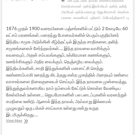
பிரிட்டிஷ் அரசு
நாவல்
காலனியாதிக்கக்
கொடுமைகள்
தலித் இலக்கியம்
தலித்
தலித்
அரசியல்
தலித் வரலாறு
ஜெயமோகன்
வெள்ளை
யானை
காலனியம்
புதினம்
அயோத்திதாசர்
பஞ்சம
1876 முதல் 1900 வரையிலான பஞ்சங்களில் மட்டும் 2 கோடியே 60
லட்சம் மரணங்கள். மறைந்து போனவர்களில் பெரும்பகுதியினர்
இந்திய சமூக அடுக்கின் கீழ்த்தட்டில் இருந்த சாதிகளை, தலித்
சமூகங்களைச் சேர்ந்தவர்கள்…. இந்த நாவலை வாசிக்கும்
எவரையும், அதன் சம்பவங்களும், உக்கிரமான கணங்களும்,
உணர்ச்சிகளும் அதிர வைக்கும். நெஞ்சழிய வைக்கும்.
இந்தியர்களின், சாதி இந்துக்களின் மனசாட்சி செத்து
சுண்ணாம்பாகி உறைந்து கிடந்தது என்ற முகத்தில் அறையும் உண்மை
வாசகர்களை நிலைகுலையச் செய்யும். இந்த நாவலை முன்வைத்து,
இந்துத்துவர்களாகிய நாம் நம்மைக் கேட்டுக் கொள்ள வேண்டிய
கேள்விகள் உள்ளன… ஜெயமோகனின் பல படைப்புகளில் வரலாற்றுச்
சமநிலை உண்டு. ஆனால் இந்த நாவல், அவ்வாறு இல்லாமல்
முழுவதும் ஒரு பக்கச் சாய்வாக உள்ளது என்று கருத
இடமிருக்கிறது….
அழிவின்
View More
மௌன
சாட்சியங்களில்