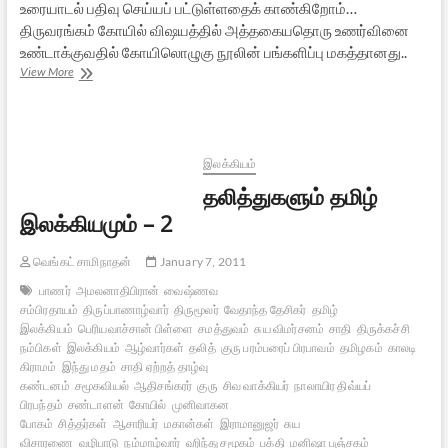
உரையாடல் பதிவு செய்யப் பட்டுள்ளதைக் காண்கிறோம்…
திருவரங்கம் கோயில் விஷயத்தில் அத்தகையதொரு உணர்வினை
உண்டாக்குவதில் கோயிலொழுகு நூலின் பங்களிப்பு மகத்தானது..
ஸ்ரீரங்கம்:
View More
காலவெளியில்
ஒரு
பயணம்
-2
இலக்கியம்
தலித்துகளும் தமிழ்
இலக்கியமும் – 2
வெங்கட் சாமிநாதன்
January 7, 2011
பாணர்
அமலனாதிபிரான்
வைஷ்ணவ
சம்பிரதாயம்
திருப்பாணாழ்வார்
திருமூலர்
வேதாந்த தேசிகர்
தமிழ்
இலக்கியம்
பெரியவாச்சான் பிள்ளை
சமத்துவம்
சுய விமர்சனம்
சாதி
திருக்கச்சி
நம்பிகள்
இலக்கியம்
ஆழ்வார்கள்
தலித்
குரு பரம்பரைப் பிரபாவம்
தமிழகம்
காலடி
கிராமம்
இந்து மதம்
சாதி ஏற்றத் தாழ்வு
கண்டனம்
சமூகவியல்
ஆதிசங்கரர்
குரு
சிவ வாக்கியர்
நாலாயிர திவ்யப்
பிரபந்தம்
சண்டாளன்
கோயில்
முனிவாகன
போகம்
சித்தர்கள்
ஆசாரியர்
மகான்கள்
இராமானுஜர்
சுய
விசாரணை
வழிபாடு
நம்மாழ்வார்
ஹிந்து சமூகம்
பக்தி
மனிஷா பஞ்சகம்