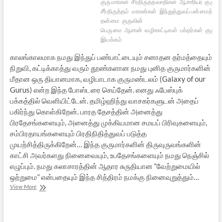
குருமார்கள்
சீர்திருத்தவாதிகள்
ஆசாரியர்
குரு
இ
சீர்திருத்தம்
மகான்கள்
இந்துத்துவப் பன்மைத்
தன்மை
குருவின்
பெருமை
ஆசான்
வழிகாட்டிகள்
பக்தர்கள்
குருமா
இயக்கம்
காலங்காலமாக நமது இந்துப் பண்பாட்டையும் சனாதன தர்மத்தையும்
நிறுவி, கட்டிக்காத்து வரும் தூண்களான நமது புனித குருமார்களின்
மீதான ஒரு தியானமாக, வழிபாடாக குருமண்டலம் (Galaxy of our
Gurus) என்ற இந்த போஸ்டரை செய்தேன். எனது ஃபேஸ்புக்
பக்கத்தில் வெளியிட்டேன். தமிழ்ஹிந்து வாசகர்களுடன் அதைப்
பகிர்ந்து கொள்கிறேன். பாரத தேசத்தின் அனைத்து
பிரதேசங்களையும், அனைத்து முக்கியமான சமயப் பிரிவுகளையும்,
சம்பிரதாயங்களையும் பிரதிநிதித்துவப் படுத்த
முயற்சித்திருக்கிறேன்… இந்த குருமார்களின் திருவுருவங்களின்
காட்சி அவர்களது நினைவையும், உபதேசங்களையும் நமது நெஞ்சில்
எழுப்பும். நமது கலாசாரத்தின் ஆதார சுருதியான “வேற்றுமையில்
ஒற்றுமை” என்பதையும் இந்த சித்திரம் நமக்கு நினைவுறுத்தும்…
நமது
View More
குருமார்களின்
புனிதக்
குழாம்
–