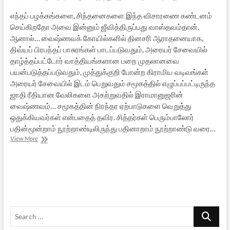
எந்தப் பழக்கங்களை, சிந்தனைகளை இந்த விசாரணை கண்டனம்
செய்கிறதோ அவை இன்னும் ஜீவித்திருப்பது வாஸ்தவம்தான்.
ஆனால்… வைஷ்ணவக் கோயில்களில் தினசரி ஆராதனையாக,
திவ்யப் பிரபந்தப் பாசுரங்கள் பாடப்படுவதும், அரையர் சேவையில்
தாழ்த்தப்பட்டோர் வாத்தியங்களான பறை முதலானவை
பயன்படுத்தப்படுவதும், முத்துக்குறி போன்ற கிராமிய வடிவங்கள்
அரையர் சேவையில் இடம் பெறுவதும் சமூகத்தில் எழுப்பப்பட்டிருந்த
ஜாதி ரீதியான வேலிகளை அகற்றுவதில் இராமானுஜரின்
வைஷ்ணவம்… சமூகத்தின் நிரந்தர ஏற்பாடுகளை வெறுத்து
ஒதுக்கியவர்கள் என்பதைத் தவிர. சித்தர்கள் பெரும்பாலோர்
பதின்மூன்றாம் நூற்றாண்டிலிருந்து பதினாறாம் நூற்றாண்டு வரை…
தலித்துகளும்
View More
தமிழ்
இலக்கியமும்
–
2
Search
…