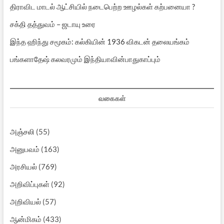
திராவிட மாடல் ஆட்சியில் நடைபெற்ற ஊழல்கள் கற்பனையா ?
சக்தி தத்துவம் – ஜடாயு உரை
இந்த ஹிந்து சமூகம்: கல்கியின் 1936 விகடன் தலையங்கம்
பங்களாதேஷ் கலவரமும் இந்தியாவின்பாதுகாப்பும்
வகைகள்
அஞ்சலி
(55)
அனுபவம்
(163)
அரசியல்
(769)
அறிவிப்புகள்
(92)
அறிவியல்
(57)
ஆன்மிகம்
(433)