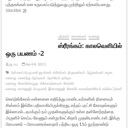
புத்தகங்கள் என உருவகப்படுத்துவது முற்றிலும் ஏற்கவியலாது.
காஞ்சி
View More
மாமுனிவர்
குறித்த
விமர்சனங்கள்:
ஓர்
எதிர்வினை
புத்தகம்
வைணவம்
வரலாறு
ஸ்ரீரங்கம்: காலவெளியில்
ஒரு பயணம் -2
ஜடாயு
April 8, 2011
பிள்ளைப் பெருமாள் ஐயங்கார்
ஸ்ரீரங்கம்
திருவரங்கம்
ஆழ்வார்கள்
சமூக
வரலாறு
வரலாற்று ஆய்வுகள்
ஆசாரியர்
தமிழக
வரலாறு
கோயிலொழுகு
ஸ்ரீவைஷ்ணவம்
கோயில்
வரலாறு
ராமானுஜர்
பெருமாள்
இராமானுஜர்
கோயில்
வரலாற்றாசிரியர்
கல்வெட்டுகள்
கொடுங்கோல் மன்னனை எதிர்த்து மாண்டவர்களின் நினைவுச்
சின்னம் இங்கே பதிவாகியிருக்கிறது, எந்தப் புரட்சி கோஷங்களும்
இல்லாமல்…நமக்கும் நம் முதலிகளுக்கும் உள்ள தன்னேற்றத்தை
அருளிச் செய்ய வேணும் என்று கேட்கிறார் முதலியாண்டான். இங்கு
பிராமணர் – பிராமணரல்லாதார் பற்றிய ஒரு 11ம் நூற்றாண்டு