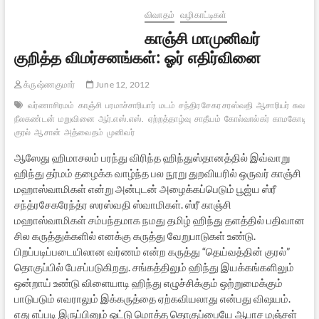
ஒரு
விவாதம்
வழிகாட்டிகள்
போஸ்டர்
காஞ்சி மாமுனிவர்
குறித்த விமர்சனங்கள்: ஓர் எதிர்வினை
க்ருஷ்ணகுமார்
June 12, 2012
வர்ணாசிரமம்
காஞ்சி
பரமாச்சாரியார்
மடம்
சந்திர சேகர சரஸ்வதி
ஆசாரியர்
சுவாமி
நீலகண்டன்
மறுவினை
ஆர்.எஸ்.எஸ்.
ஏற்றத்தாழ்வு
சாதீயம்
கோல்வால்கர்
காமகோடி
கு
குரல்
ஆசான்
அத்வைதம்
முனிவர்
ஆஸேது ஹிமாசலம் பரந்து விரிந்த ஹிந்துஸ்தானத்தில் இவ்வாறு
ஹிந்து தர்மம் தழைக்க வாழ்ந்த பல நூறு துறவியரில் ஒருவர் காஞ்சி
மஹாஸ்வாமிகள் என்று அன்புடன் அழைக்கப்பெடும் பூஜ்ய ஸ்ரீ
சந்த்ரசேகரேந்த்ர ஸரஸ்வதி ஸ்வாமிகள். ஸ்ரீ காஞ்சி
மஹாஸ்வாமிகள் சம்பந்தமாக நமது தமிழ் ஹிந்து தளத்தில் பதிவான
சில கருத்துக்களில் எனக்கு கருத்து வேறுபாடுகள் உண்டு.
பிறப்படிப்படையிலான வர்ணம் என்ற கருத்து “தெய்வத்தின் குரல்”
தொகுப்பில் பேசப்படுகிறது. சங்கத்திலும் ஹிந்து இயக்கங்களிலும்
ஒன்றாய் உண்டு விளையாடி ஹிந்து எழுச்சிக்கும் ஒற்றுமைக்கும்
பாடுபடும் எவராலும் இக்கருத்தை ஏற்கவியலாது என்பது விஷயம்.
எது எப்படி இருப்பினும் ஒட்டு மொத்த தொகுப்பையே ஆபாச மஞ்சள்