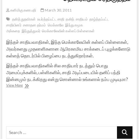
களிமிகு கணபதி
March 30, 2011
தலித் துறவிகள்
உயர்த்தப்பட்ட சாதி
தலித்
சாதியம்
தாழ்த்தப்பட்ட
சாதியினர்
சனாதன தர்மம்
மெக்காலே
இந்து சமூக
அக்கறை
இந்துத்துவர்
மெக்காலேவின் கள்ளப் பிள்ளைகள்
இந்தச் சாதியவாதிகள், இந்த மெக்காலேயின் கள்ளப் பிள்ளைகள்,
அவர்களது முதலாளிகளான ஆபிரகாமிய சாக்கடைப் புழுக்களோடு
கள்ளத் தொடர்பில் பிழைப்பை நடத்துகிறார்கள்.
இந்தச் சாதியவாதிகளில் சில சாதியார் நடத்தும் பொது
அமைப்புக்களில், பள்ளிகளில், சாதி அடிப்படையில் தனிப் பந்தி
இன்னமும் நடக்கிறது என்று சொன்னால் உங்களால் நம்ப முடியுமா?
தொடரட்டும்
View More
சீர்திருத்தம்
Search
…