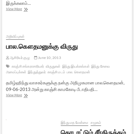
இருக்கலாம்…
அரசியலும்
View More
மேற்கோள்
திரிபுகளும்:
ஜெயமோகனுக்கு
ஒரு
கடிதம்
அறிவிப்புகள்
பால.கௌதமனுக்கு விருது
ஆசிரியர் குழு
June 10, 2013
காஞ்சி சங்கராசாரியார்
விருதுகள்
இந்து இயக்கங்கள்
இந்து சேவை
அமைப்புக்கள்
இந்துத்துவர்
காஞ்சி மடம்
பால. கௌதமன்
தமிழ்ஹிந்து வாசகர்களுக்கு நன்கு அறிமுகமான பால.கௌதமன்,
09-06-2013 அன்று காஞ்சி காமகோடி பீடாதிபதி…
பால.கௌதமனுக்கு
View More
விருது
இந்து மத மேன்மை
சமூகம்
தொடரட்டும் சீர்திருத்தம்