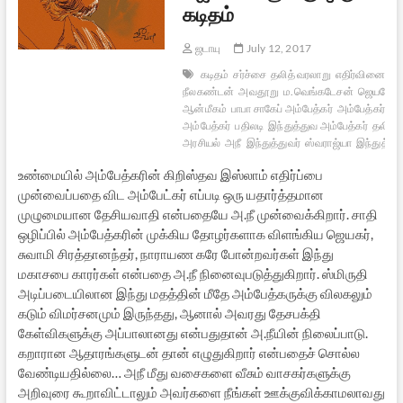
கடிதம்
ஜடாயு
July 12, 2017
கடிதம்
சர்ச்சை
தலித் வரலாறு
எதிர்வினை
அர
நீலகண்டன்
அவதூறு
ம.வெங்கடேசன்
ஜெயமோக
ஆன்மீகம்
பாபா சாகேப் அம்பேத்கர்
அம்பேத்கர்
டாக
அம்பேத்கர்
பதிலடி
இந்துத்துவ அம்பேத்கர்
தலித்
அரசியல்
அநீ
இந்துத்துவர்
ஸ்வராஜ்யா
இந்துத்து
உண்மையில் அம்பேத்கரின் கிறிஸ்தவ இஸ்லாம் எதிர்ப்பை
முன்வைப்பதை விட அம்பேட்கர் எப்படி ஒரு யதார்த்தமான
முழுமையான தேசியவாதி என்பதையே அ.நீ முன்வைக்கிறார். சாதி
ஒழிப்பில் அம்பேத்கரின் முக்கிய தோழர்களாக விளங்கிய ஜெயகர்,
சுவாமி சிரத்தானந்தர், நாராயண கரே போன்றவர்கள் இந்து
மகாசபை காரர்கள் என்பதை அ.நீ நினைவுபடுத்துகிறார். ஸ்மிருதி
அடிப்படையிலான இந்து மதத்தின் மீதே அம்பேத்கருக்கு விலகலும்
கடும் விமர்சனமும் இருந்தது, ஆனால் அவரது தேசபக்தி
கேள்விகளுக்கு அப்பாலானது என்பதுதான் அ.நீயின் நிலைப்பாடு.
கறாரான ஆதாரங்களுடன் தான் எழுதுகிறார் என்பதைச் சொல்ல
வேண்டியதில்லை… அநீ மீது வசைகளை வீசும் வாசகர்களுக்கு
அறிவுரை கூறாவிட்டாலும் அவர்களை நீங்கள் ஊக்குவிக்காமலாவது