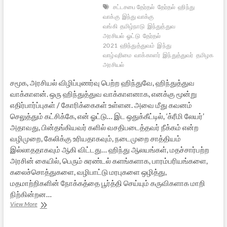
சட்டசபை தேர்தல்
தேர்தல்
ஹிந்து
வாக்கு
இந்து வாக்கு
வங்கி
தமிழ்நாடு
இந்துத்துவ
அரசியல்
ஓட்டு
தேர்தல்
2021
ஹிந்துத்துவம்
இந்து
வாழ்வுரிமை
வாக்காளர்
இந்துத்துவர்
தமிழக
அரசியல்
சமூக, அரசியல் விழிப்புணர்வு பெற்ற ஹிந்துவே, ஹிந்துத்துவ
வாக்காளன். ஒரு ஹிந்துத்துவ வாக்காளனாக, எனக்கு மூன்று
எதிர்பார்ப்புகள் / கோரிக்கைகள் உள்ளன. அவை மீது கவனம்
செலுத்தும் கட்சிக்கே, என் ஓட்டு… இட ஒதுக்கீட்டில், ‘க்ரீமி லேயர்’
அதாவது, பின்தங்கியவர் களில் வசதிபடைத்தவர் நீக்கம் என்ற
வழிமுறை, கேலிக்கு உரியதாகவும், நடைமுறை சாத்தியம்
இல்லாததாகவும் ஆகி விட்டது… ஹிந்து ஆலயங்கள், மதச்சார்பற்ற
அரசின் கையில், பெரும் சுரண்டல் களங்களாக, பாரம்பரியங்களை,
கலைச்சொத்துகளை, வழிபாட்டு மரபுகளை ஒழித்து,
மதமாற்றிகளின் நோக்கத்தை பூர்த்தி செய்யும் கருவிகளாக மாறி
நிற்கின்றன…
ஒரு
View More
ஹிந்துத்துவ
வாக்காளனின்