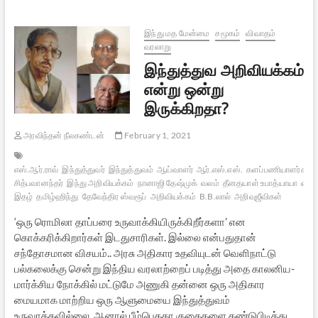
கோரிக்கைகள்
இந்து மத மேன்மை
சமூகம்
விவாதம்
வரலாறு
இந்துத்துவ அறிவியக்கம்
என்று ஒன்று
இருக்கிறதா?
அரவிந்தன் நீலகண்டன்
February 1, 2021
எஸ்.ஆர்.ராவ்
இந்துத்துவர்
இந்துத்துவம்
ஆய்வாளர்
ஆர்.எஸ்.எஸ்.
களப்பணியாளர்கள்
சித்பவானந்தர்
இந்து அறிவியக்கம்
நானாஜி தேஷ்முக்
வலம்
தீனதயாள் உபாத்யாயா
வலம
இதழ்
தமிழ்ஹிந்து
தேவேந்திர ஸ்வரூப்
அறிவியக்கம்
B.B.லால்
அறிவுஜீவிகள்
‘ஒரு ரொமிலா தாப்பரை உருவாக்கியிருக்கிறீர்களா’ என
கொக்கரிக்கிறார்கள் இடதுசாரிகள். இல்லை என்பதுதான்
சந்தோசமான விசயம்.. அரசு அதிகார உதவியுடன் வெளிநாட்டு
பல்கலைக்கு சென்று இந்திய வரலாற்றைப் படித்து அதை காலனிய-
மார்க்சிய நோக்கில் மட்டுமே அணுகி தன்னை ஒரு அதிகார
மையமாக மாற்றிய ஒரு ஆளுமையை இந்துத்துவம்
உருவாக்கவில்லை. ஆனால் பீம்பெதகா குகைகளை கண்டுபிடித்து