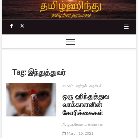
Skip
to
content
facebook
twitter
Tag:
இந்துத்துவர்
சமூகம்
தேர்தல்
அரசியல்
ஒரு ஹிந்துத்துவ
வாக்காளனின்
கோரிக்கைகள்
கும்பகோணம் கண்ணன்
March 15, 2021