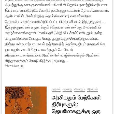
அவற்றுக்கு உலக குகையோவியங்களின் தொல்வரலாற்றில் சரியான
இடத்தை ஏற்படுத்திக் கொடுத்த விஷ்ணு வகங்கர் ஆர்.எஸ்.எஸ்.காரர்.
ஆசியாவின் மிகச் சிறந்த தொல்லியலாளர் என சர்வதேச
தொல்லியலாளர்களால் அறியப்பட்ட பிரஜ் பஸி லால் இந்துத்துவர்…
இந்துத்துவர்கள் உருவாக்கும் சிந்தனைகள் என்பது அவர்களின்
வாழ்க்கைகளேதான். ‘களப்பணி’, ‘அறிவியக்கம்’ என்பது போன்ற
பாகுபாடுகளை கேட்கும் போது துணுக்குற செய்கிறது. பண்டிட்
தீன்தயாள் உபாத்யாயாவும் தத்தோபந்த் தெங்கடிஜியும் தாணுலிங்க
நாடாரும் சுவாமி சித்பவானந்தரும் செமினார்
சிந்தனையாளர்களல்ல. அவர்களின் வாழ்க்கைக்கும் அவர்கள்
சிந்தனைக்கும் கோடு கிழிக்க முடியாது…
இந்துத்துவ
View More
அறிவியக்கம்
என்று
ஒன்று
இருக்கிறதா?
சமூகம்
வரலாறு
விவாதம்
அரசியல்
அரசியலும் மேற்கோள்
திரிபுகளும்:
ஜெயமோகனுக்கு ஒரு