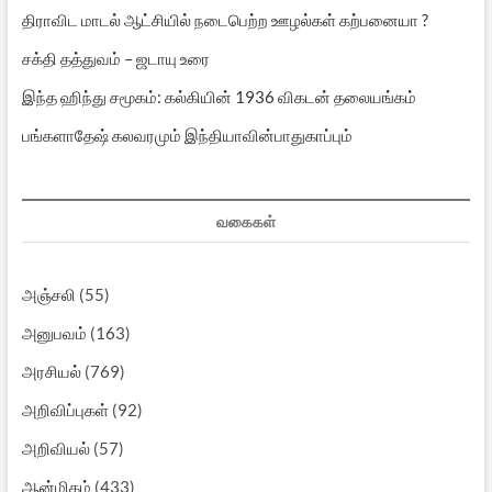
திராவிட மாடல் ஆட்சியில் நடைபெற்ற ஊழல்கள் கற்பனையா ?
சக்தி தத்துவம் – ஜடாயு உரை
இந்த ஹிந்து சமூகம்: கல்கியின் 1936 விகடன் தலையங்கம்
பங்களாதேஷ் கலவரமும் இந்தியாவின்பாதுகாப்பும்
வகைகள்
அஞ்சலி
(55)
அனுபவம்
(163)
அரசியல்
(769)
அறிவிப்புகள்
(92)
அறிவியல்
(57)
ஆன்மிகம்
(433)