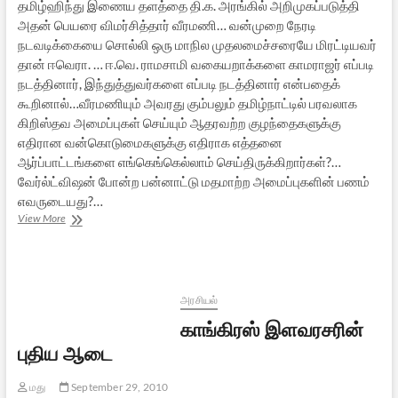
தமிழ்ஹிந்து இணைய தளத்தை தி.க. அரங்கில் அறிமுகப்படுத்தி
அதன் பெயரை விமர்சித்தார் வீரமணி… வன்முறை நேரடி
நடவடிக்கையை சொல்லி ஒரு மாநில முதலமைச்சரையே மிரட்டியவர்
தான் ஈவெரா. … ஈ.வெ. ராமசாமி வகையறாக்களை காமராஜர் எப்படி
நடத்தினார், இந்துத்துவர்களை எப்படி நடத்தினார் என்பதைக்
கூறினால்…வீரமணியும் அவரது கும்பலும் தமிழ்நாட்டில் பரவலாக
கிறிஸ்தவ அமைப்புகள் செய்யும் ஆதரவற்ற குழந்தைகளுக்கு
எதிரான வன்கொடுமைகளுக்கு எதிராக எத்தனை
ஆர்ப்பாட்டங்களை எங்கெங்கெல்லாம் செய்திருக்கிறார்கள்?…
வேர்ல்ட்விஷன் போன்ற பன்னாட்டு மதமாற்ற அமைப்புகளின் பணம்
எவருடையது?…
உடையும்
View More
வீரமணி
–
பாகம்
2
அரசியல்
காங்கிரஸ் இளவரசரின்
புதிய ஆடை
மது
September 29, 2010