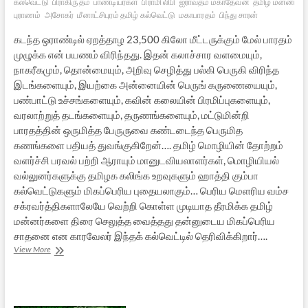
கல்வெட்டு
பிராகிருதம்
பாண்டியர்கள்
பிராமி லிபி
ஐராவதம் மகாதேவன்
தமிழ் மன்னர்கள
புராணம்
அசோகர்
மீனாட்சிபுரம் தமிழ் கல்வெட்டு
மகாபாரதம்
பிந்து சாரன்
கடந்த ஒராண்டில் ஏறத்தாழ 23,500 கிலோ மீட்டருக்கும் மேல் பாரதம்
முழுக்க என் பயணம் விரிந்தது. இதன் கலாச்சார வளமையும்,
நாகரீகமும், தொன்மையும், அறிவு செழித்து பல்கி பெருகி விரிந்த
இடங்களையும், இயற்கை அன்னையின் பெருங் கருணையையும்,
பண்பாட்டு உச்சங்களையும், கவின் கலையின் பிரமிப்புகளையும்,
வரலாற்றுத் தடங்களையும், தருணங்களையும், மட்டுமின்றி
பாரதத்தின் ஒருமித்த பேருருவை கண்டடைந்த பெருமித
கணங்களை பதியத் துவங்குகிறேன்…. தமிழ் மொழியின் தோற்றம்
வளர்ச்சி பரவல் பற்றி ஆராயும் மானுடவியலாளர்கள், மொழியியல்
வல்லுனர்களுக்கு தமிழக கலிங்க உறவுகளும் ஹாத்தி கும்பா
கல்வெட்டுகளும் மிகப்பெரிய புதையலாகும்… பெரிய மெளரிய வம்ச
சக்ரவர்த்திகளாலேயே வெற்றி கொள்ள முடியாத தீரமிக்க தமிழ்
மன்னர்களை திரை செலுத்த வைத்தது தன்னுடைய மிகப்பெரிய
சாதனை என காரவேலர் இந்தக் கல்வெட்டில் தெரிவிக்கிறார்….
பாரத
View More
தரிசனம்:
நெடும்பயண
அனுபவம்
–