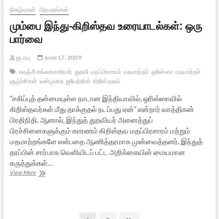
நிகழ்வுகள்
பிறமதங்கள்
மும்பை இந்து-கிறிஸ்தவ உரையாடல்கள்: ஒரு
பார்வை
ஜடாயு
June 17, 2009
காஞ்சி சங்கராசாரியார்
துறவி
மதப்பிரசாரம்
மதமாற்றம்
ஒரிஸ்ஸா
மதமாற்றச்
சூழ்ச்சிகள்
வன்முறை
ஜயேந்திரர்
கிறிஸ்தவம்
”சகிப்புத் தன்மையுள்ள நாடான இந்தியாவில், ஒரிஸ்ஸாவில்
கிறிஸ்தவர்கள் மீது தாக்குதல் நடப்பது ஏன்” என்றார் வாத்திகன்
பிரதிநிதி. ஆனால், இந்துத் துறவியர் அனைத்துப்
பிரச்சினைகளுக்கும் காரணம் கிறிஸ்தவ மதப்பிரசாரம் மற்றும்
மதமாற்றங்களே என்பதை ஆணித்தரமாக முன்வைத்தனர். இந்துத்
தரப்பின் சார்பாக வெளியிடப் பட்ட அறிக்கையின் மையமான
கருத்துக்கள்…
மும்பை
View More
இந்து-
கிறிஸ்தவ
உரையாடல்கள்:
ஒரு
பார்வை