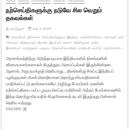
சமூகம்
வரலாறு
பயங்கரவாதம்
அரசியல்
பிறமதங்கள்
நற்செய்திகளுக்கு நடுவே சில வெறும்
தகவல்கள்
பனித்துளி
July 5, 2009
காலனியம்
ஒரிஸ்ஸா
பின்நவீனத்துவம்
இந்தியா
மதச்சார்பின்மை
அங்கதம்
தமிழ் 
அங்கதம்
தீவிரவாதம்
திராவிட இயக்கம்
உலகம்
கிறிஸ்தவம்
நவீன
இலக்கியம்
மருத்துவம்
வறுமை
சிறுபான்மையினர்
மதவெறி
பைபிள்
மதப்பிரசாரம்
ஏசு
அரசாங்கத்திற்கு அடுத்தபடியாக இந்தியாவில் நிலங்களின்
உரிமையாளர்களாகக் கிருத்துவ அமைப்புக்கள் இருக்கின்றன.
ஆனால், அது நமக்குத் தெரியாது… திடீரென்று சிகப்பு இந்தியப்
பழங்குடிகள் மிகக் கொடூரமான தொற்று வியாதிகளால்
பாதிக்கப்பட்டு தாங்களாகவே அழிந்து போயினர். ஏசுவின்
நற்செய்தியை பரப்ப முடிவு செய்த பாதிரிகள் அந்தப் போர்வைகளில்
இந்த தொற்று வியாதிக் கிருமிகளைத் தடவி இருந்தது பின்னால்
தெரிய வந்தது.
நற்செய்திகளுக்கு
View More
நடுவே
சில
வெறும்
தகவல்கள்