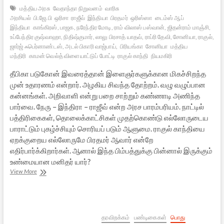
மத்திய அரசு
வேதாந்தா நிறுவனம்
வாரிசு
அரசியல்
பி.ஜே.பி
ஒரிசா
ராஜீவ்
இந்தியா
பிரதமர்
ஒரிஸ்ஸா
டைம்ஸ் ஆப்
இந்தியா
காங்கிரஸ், பாஜக, நரேந்திர மோடி, ராம் விலாஸ் பஸ்வான், ஜிதன்ராம் மாஞ்சி,
உப்பேந்திர குஷ்வாஹா, நிதிஷ்குமார், லாலு பிரசாத் யாதவ், ராப்ரி தேவி, சோனியா, ராகுல்,
ஜார்ஜ் ஃபெர்னாண்டஸ், அடல் பிகாரி வாஜ்பாய்,
பிரியங்கா
சோனியா
மத்திய
மந்திரி
காமன் வெல்த் விளையாட்டுப் போட்டி
ராகுல் காந்தி
நியமகிரி
தீபிகா படுகோன் இவரைத்தான் இளைஞர்களுக்கான மிகச்சிறந்த
முன் உதாரணம் என்றார். அழகிய சிவந்த தோற்றம். வழு வழுப்பான
கன்னங்கள். அறிவாளி என்று பறை சாற்றும் கண்ணாடி அணிந்த
பார்வை. நேரு – இந்திரா – ராஜீவ் என்ற அரச பாரம்பரியம். நாட்டில்
பத்திரிகைகள், தொலைக்காட்சிகள் முதற்கொண்டு எல்லோருடைய
பாராட்டும் புகழ்ச்சியும் சொரியப் படும் ஆளுமை. ராகுல் காந்தியை
ஏறக்குறைய எல்லோருமே பிரதமர் ஆவார் என்றே
எதிர்பார்க்கிறார்கள். ஆனால் இந்த பிம்பத்துக்கு பின்னால் இருக்கும்
உண்மையான மனிதர் யார்?
காங்கிரஸ்
View More
இளவரசரின்
புதிய
ஆடை
தரவிறக்கம்
பண்டிகைகள்
பொது