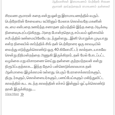
ஆதிவாசிகள்
இராமாயணம்
பெற்றோர்
சிரவணன்
குமாரன்
தாய்தந்தையர்
ராமாயணம்
தன்னலமின்
சிரவண குமாரன் கதை என்று ஒன்று இராமாயணத்தில் வரும்.
பெற்றோரின் சேவையை உயிரினும் மேலாக கொள்வதே மகனின்
கடமை என்பதை உணர்த்த சனாதன தர்மத்தில் இந்த கதை அடிக்கடி
நினைவுகூரப்படுகிறது. அதை போன்றதொரு சம்பவம் ஒரிசாவில்
சமீபத்தில் உண்மையிலேயே நடந்துள்ளது…இனி பொறுக்க முடியாது
என்ற நிலையில் கார்த்திக் சிங் தன் பெற்றோரை ஒரு காவடியில்
வைத்து எடுத்துக்கொண்டு ஒரு 40 கிலோமீட்டர் கால்நடையாகவே
சென்று நீதிமன்றத்தை அணுகி இருக்கிறார், தன் மேல் போடப்பட்ட
வழக்கை மறு விசாரணை செய்து தன்னை குற்றமற்றவன் என்று
நிரூபிப்பதற்காக… இந்த தேசம் பன்னெடுங்காலமாக தன்
ஆன்மாவை இழக்காமல் உள்ளது. பெரும் பேராசைக்காரர்களும்,
திருடர்களும், கொள்ளையர்களும், பணப்பேய்களும் மலிந்துவிட்ட
காலத்தில் கூட கடந்த காலத்தின் எச்சம் இன்னும் ஒட்டிக்கொண்டு
தான் இருக்கிறது….
இன்றைய
View More
இந்தியாவில்
ஒரு
சிரவண
குமாரன்