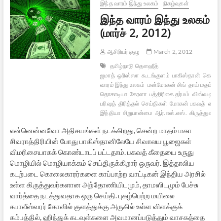
1
இந்த வாரம் இந்து உலகம்
நிகழ்வுகள்
இந்த வாரம் இந்து உலகம்
(மார்ச் 2, 2012)
ஆசிரியர் குழு
March 2, 2012
தமிழ்நாடு தௌஹீத்
ஜமாத்
ஒரிஸ்ஸா
கூடங்குளம்
பாகிஸ்தான்
கொல
வாரம் இந்து உலகம்
மன்மோகன் சிங்
தாய் மதம்
மீ
தொகாடியா
கேரளா
பத்திரிகை தர்மம்
விஸ்வ ஹிந்
பரிஷத்
திரித்தல்
செய்திகள்
மோகன் பகவத்
டைம்
இந்தியா
சிறுபான்மை
ஆர்.எஸ்.எஸ்.
கிருத்துவர்
ம
என்னென்னவோ அதிசயங்கள் நடக்கிறது, சென்ற மாதம் மகா
சிவராத்திரியின் போது பாகிஸ்தானிலேயே சிவாலய பூஜைகள்
விமரிசையாகக் கொண்டாடப் பட்டதாம். பகவத் கீதையை உருது
மொழியில் மொழியாக்கம் செய்திருக்கிறார் ஒருவர். இத்தாலிய
கடற்படை கொலைகாரர்களை காப்பாற்ற வாட்டிகன் இந்திய அரசில்
உள்ள கிருத்துவர்களான அந்தோணியிடமும், தாமஸிடமும் பேச்சு
வார்த்தை நடத்துவதாக ஒரு செய்தி. புகழ்பெற்ற மயிலை
கபாலீஸ்வரர் கோவில் குளத்துக்கு அருகில் உள்ள விளக்குக்
கம்பத்தில், ஹிந்துக் கடவுள்களை அவமானப்படுத்தும் வாசகத்தை