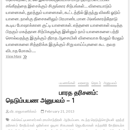
சங்கீதத்தை இசைக்கும் சிருங்கார சிற்பங்கள்… விளையாடும்
யானைகள், துரத்தும் யானைகள், கூட்டத்தில் இருந்து விலகி ஓடும்
யானை. நான்கு திசைகளிலும் பிரமாண்டமான அலங்காரத்தோடு
கூடிய போஷாக்கான குட்டி யானைகள். எத்தனை யானைகள் வடித்த
பிறகும் மகத்தான சிற்பிகளுக்கு இன்னும் நாம் யானைகளை பற்றி
சொல்வதற்கு இருக்கும் தீராத ஆசையின் விளைவாக மேலும் மேலும்
யானைகளை சித்தரிக்க இருக்கும் சிறு வாய்ப்புகளை கூட தவற
விடாத மோகம்….
பாரத
View More
தரிசனம்
:
நெடும்
பயண
அனுபவம்
பயணங்கள்
வரலாறு
தொடர்
அனுபவம்
–
பாரத தரிசனம்:
3
நெடும்பயண அனுபவம் – 1
வீர. ராஜமாணிக்கம்
February 21, 2013
கல்வெட்டியலாளர் எஸ்.ராமச்சந்திரன்
ஆரியப்படை கடந்த நெடுஞ்செழியன்
ஹத்திகும
தரிசனம்
சேதிபர்கள்
ஒரிஸ்ஸா
ஒடிசா
சிசுபாலன்
ஜெயமோகன்
கந்தகிரி
சேதிராயர்கள்