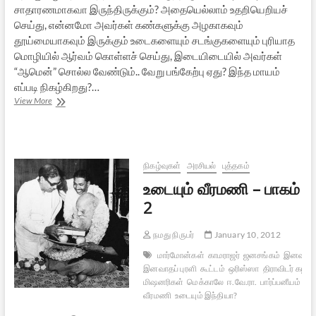
சாதாரணமாகவா இருந்திருக்கும்? அதையெல்லாம் உதறியெறியச்
செய்து, என்னமோ அவர்கள் கண்களுக்கு அழகாகவும்
தூய்மையாகவும் இருக்கும் உடைகளையும் சடங்குகளையும் புரியாத
மொழியில் ஆர்வம் கொள்ளச் செய்து, இடையிடையில் அவர்கள்
“ஆமென்” சொல்ல வேண்டும்.. வேறு பங்கேற்பு ஏது? இந்த மாயம்
எப்படி நிகழ்கிறது?…
நினைவுகளின்
View More
சுவட்டில்-
கலுங்கா
நிகழ்வுகள்
அரசியல்
புத்தகம்
உடையும் வீரமணி – பாகம்
2
நமது நிருபர்
January 10, 2012
மார்மோன்கள்
காமராஜர்
ஜனசங்கம்
இனவாதம
இனவாதப் புரளி
கூட்டம்
ஒரிஸ்ஸா
திராவிடர் கழகம
மிஷனரிகள்
மெக்காலே
ஈ.வே.ரா.
பார்ப்பனீயம்
கா
வீரமணி
உடையும் இந்தியா?