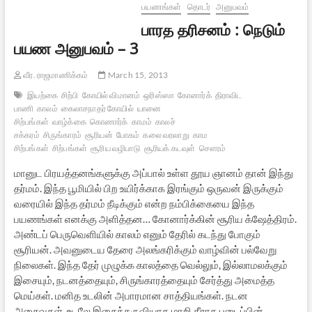
பயணங்கள்
தொடர்
அனுபவம்
பாரத தரிசனம் : நெடும்
பயண அனுபவம் – 3
வீர. ராஜமாணிக்கம்
March 15, 2013
இயற்கை
சிற்பி
கோயில் விமானம்
ஒரிஸ்ஸா
கோனார்க்
திராவிட
பாணி
காலம்
கைலாசநாதர் கோயில்
யானை
சிற்பங்கள்
வாழ்க்கை
கொணார்க்
காமம்
காலச்
சக்கரம்
சிருங்காரம்
சூரியன்
போகம்
கலை வரலாறு
காம
சிற்பங்கள்
சிற்பங்கள்
சூரிய வழிபாடு
சூரியக் கடவுள்
சௌரம்
மானுட பிரயத்தனங்களுக்கு அப்பால் உள்ள தூய ஞானம் தான் இந்து
தர்மம். இந்த பூமியில் பிற உயிர்க்காக இரங்கும் ஒருவன் இருக்கும்
வரையில் இந்த தர்மம் நீடிக்கும் என்ற நம்பிக்கையை இந்த
பயணங்கள் எனக்கு அளித்தன… கோனார்க்கின் சூரிய க்ஷேத்திரம்.
அண்டப் பெருவெளியில் காலம் எனும் தேரில் கடந்து போகும்
சூரியன். அவனுடைய தேரை அலங்கரிக்கும் வாழ்வின் பல்வேறு
நிலைகள். இந்த தேர் முழுக்க காலத்தை வெல்லும், இல்லாமலக்கும்
இசையும், நடனத்தையும், சிருங்காரத்தையும் சேர்த்து அமைத்த
மெய்கள். மனித உடலின் அபாரமான சாத்தியங்கள். நடன
அசைவுகள், உடலே இசைக்கருவியாக மாறி தீராத படைப்பின்