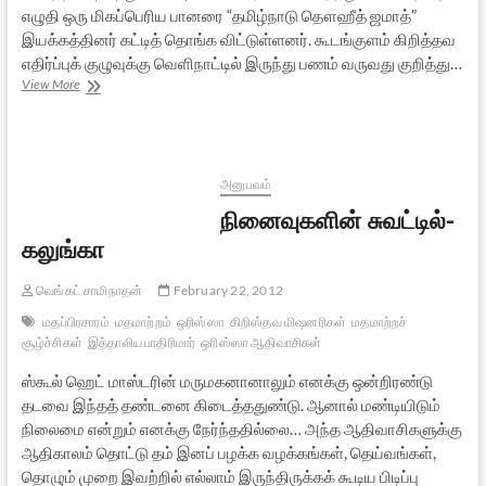
எழுதி ஒரு மிகப்பெரிய பானரை “தமிழ்நாடு தௌஹீத் ஜமாத்”
இயக்கத்தினர் கட்டித் தொங்க விட்டுள்ளனர். கூடங்குளம் கிறித்தவ
எதிர்ப்புக் குழுவுக்கு வெளிநாட்டில் இருந்து பணம் வருவது குறித்து…
இந்த
View More
வாரம்
இந்து
உலகம்
(மார்ச்
2,
அனுபவம்
2012)
நினைவுகளின் சுவட்டில்-
கலுங்கா
வெங்கட் சாமிநாதன்
February 22, 2012
மதப்பிரசாரம்
மதமாற்றம்
ஒரிஸ்ஸா
கிறிஸ்தவ மிஷனரிகள்
மதமாற்றச்
சூழ்ச்சிகள்
இத்தாலிய பாதிரிமார்
ஒரிஸ்ஸா ஆதிவாசிகள்
ஸ்கூல் ஹெட் மாஸ்டரின் மருமகனானாலும் எனக்கு ஒன்றிரண்டு
தடவை இந்தத் தண்டனை கிடைத்ததுண்டு. ஆனால் மண்டியிடும்
நிலைமை என்றும் எனக்கு நேர்ந்ததில்லை… அந்த ஆதிவாசிகளுக்கு
ஆதிகாலம் தொட்டு தம் இனப் பழக்க வழக்கங்கள், தெய்வங்கள்,
தொழும் முறை இவற்றில் எல்லாம் இருந்திருக்கக் கூடிய பிடிப்பு