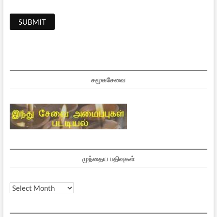
சமூகசேவை
முந்தைய பதிவுகள்
முந்தைய
பதிவுகள்