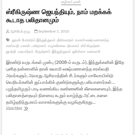
வழிகாட்டிகள்
ஸ்ரீகிருஷ்ண ஜெயந்தியும், நாம் மறக்கக்
கூடாத பலிதானமும்
ஆசிரியர் குழு
September 1, 2010
துறவி
போராடும் இந்துத்துவம்
தீவிரவாதம்
சுவாமி லக்ஷ்மணானந்த
சரஸ்வதி
மகான்
பலிதானம்
சமூகசேவை
தியாகம்
ஸ்ரீ கிருஷ்ண
ஜயந்தி
மதமாற்றம்
கிருஷ்ணர்
இந்துத்துவம்
ஒரிஸ்ஸா
வனவாசி
இரண்டு வருடங்கள் முன்பு (2008-ம் வருடம்), இந்துக்களின் இதே
புனித நன்னாளில் தான் சுவாமி லக்ஷ்மணானந்த சரஸ்வதி
அவர்களும், அவரது ஆசிரமத்தின் சீடர்களும் மாவோயிஸ்டு
வெறியர்களின் துப்பாக்கிக் குண்டுகளுக்கு பலியானார்கள்…
பழந்தமிழரும் பாடி வணங்கிய கண்ணனின் லீலைகளையும், இந்த
பலிதானத்தையும் நினைவு கூறும் வாழ்த்து அட்டைகளை
தமிழ்ஹிந்து.காம் வாசகர்களுக்கு வழங்குகிறது…
ஸ்ரீகிருஷ்ண
View More
ஜெயந்தியும்,
நாம்
மறக்கக்
கூடாத
பலிதானமும்