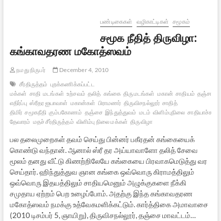
பண்டிகைகள்
வழிகாட்டிகள்
சமூகம்
சமூக நீதித் திருவிழா:
கங்காவதரண மகோத்ஸவம்
நமது நிருபர்
December 4, 2010
சீர்திருத்தம்
புறக்கணிக்கப்பட்ட
மக்கள்
சாதி
மடங்கள்
உற்சவம்
தலித்
கங்கை
திருமடங்கள்
மகான்
சாதியம்
தஞ்சாவூர
எதிர்ப்பு
ஸ்ரீதர ஐயாவாள்
மகான்கள்
பிராமணர்
திருவிசநல்லூர்
சாதித்
திமிர்
சமூகநீதி
கும்பகோணம்
தஞ்சை
இந்துத்துவம்
மடம்
விளிம்புநிலை
சாதியாச்சாரம
தேவாரம்
மதச் சீர்திருத்தம்
விளிம்பு நிலை மக்கள்
திருவிழா
பல தலைமுறைகள் தவம் செய்து பின்னர் பகீரதன் கங்கையைக்
கொண்டு வந்தான். ஆனால் ஸ்ரீ தர அய்யாவாளோ தலித் சேவை
மூலம் தனது வீட்டு கிணற்றிலேயே கங்கையை பிரவாகமெடுத்து வர
செய்தார். ஹிந்துத்துவ ஞான கங்கை ஒவ்வொரு கிராமத்திலும்
ஒவ்வொரு இதயத்திலும் சாதியமெனும் அழுக்குகளை நீக்கி
சமுதாய ஏற்றம் பெற உழைப்போம். அதற்கு இந்த கங்காவதரண
மகோத்ஸவம் நமக்கு உத்வேகமளிக்கட்டும். கார்த்திகை அமாவாசை
(2010 டிசம்பர் 5, ஞாயிறு), திருவிசநல்லூர், தஞ்சை மாவட்டம்…