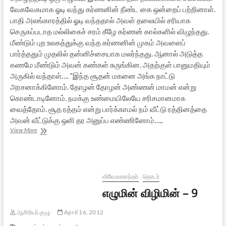
வேகவேகமாக ஓடி வந்து கர்ணனின் நீண்ட கை ஒன்றைப் பற்றினாள்.
பாதி அலங்காரத்தில் ஓடி வந்ததால் அவள் தலையில் சரியாக
செருகப்படாத மல்லிகைச் சரம் கீழே கர்ணன் கால்களில் விழுந்தது.
மீண்டும் புற உலகத்துக்கு வந்த கர்ணனின் முகம் அவளைப்
பார்த்ததும் முதலில் தன்னிச்சையாக மலர்ந்தது. ஆனால் அடுத்த
கணமே மீண்டும் அவன் கண்கள் சுருங்கின. அதற்குள் பானுமதியும்
அருகில் வந்தாள்…. “இந்த சூதன் மகனை அங்க நாட்டு
அரசனாக்கினோம். தோழன் தோழன் அண்ணன் மாமன் என்று
கொண்டாடினோம். நமக்கு உண்மையிலேயே சரிசமானமாக
வைத்தோம். சூத ரத்தம் என்று பார்க்காமல் நம் வீட்டு ரத்தினத்தை
அவன் வீட்டுக்கு ஒளி தர அனுப்ப எண்ணினோம்…..
ஆயிரம்
View More
துச்சாதனர்
[சிறுகதை]
விவேகானந்தர்
தொடர்
எழுமின் விழிமின் – 9
ஆசிரியர் குழு
April 16, 2012