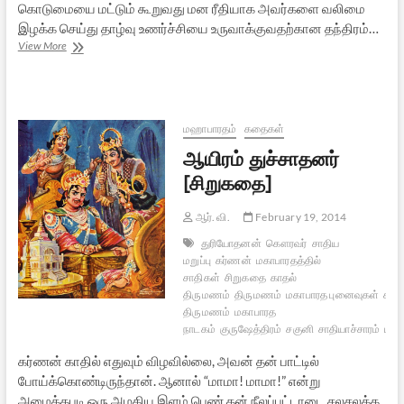
கொடுமையை மட்டும் கூறுவது மன ரீதியாக அவர்களை வலிமை
இழக்க செய்து தாழ்வு உணர்ச்சியை உருவாக்குவதற்கான தந்திரம்…
சொல்லப்படாத
View More
பறையர்
வரலாறு
மஹாபாரதம்
கதைகள்
ஆயிரம் துச்சாதனர்
[சிறுகதை]
ஆர். வி.
February 19, 2014
துரியோதனன்
கௌரவர்
சாதிய
மறுப்பு
கர்ணன்
மகாபாரதத்தில்
சாதிகள்
சிறுகதை
காதல்
திருமணம்
திருமணம்
மகாபாரத புனைவுகள்
கலப்
திருமணம்
மகாபாரத
நாடகம்
குருஷேத்திரம்
சகுனி
சாதியாச்சாரம்
பாண
கர்ணன் காதில் எதுவும் விழவில்லை, அவன் தன் பாட்டில்
போய்க்கொண்டிருந்தான். ஆனால் “மாமா! மாமா!” என்று
அழைத்தபடி ஒரு அழகிய இளம் பெண் தன் நீலப்பட்டாடை சலசலக்க