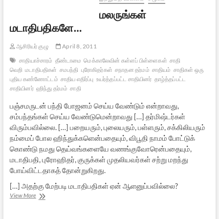
மலருங்கள்
மடாதிபதிகளே…
ஆசிரியர் குழு
April 8, 2011
சாதியாச்சாரம்
தீண்டாமை
மெக்காலேவின் கள்ளப் பிள்ளைகள்
சாதி
வெறி
மடாதிபதிகள்
சமபந்தி
புரோகிதர்கள்
சநாதன தர்மம்
சாதியம்
சாதிகள் ஒரு
புதிய கண்ணோட்டம்
சாதிய எதிர்ப்பு
உயர்த்தப்பட்ட சாதியினர்
தாழ்த்தப்பட்ட
சாதியினர்
ஹிந்து தர்மம்
சாதி
பஞ்சமருடன் பந்தி போஜனம் செய்ய வேண்டும் என்றாவது,
சம்பந்தங்கள் செய்ய வேண்டுமென்றாவது […] தர்மிஷ்டர்கள்
விரும்பவில்லை. […] பறையரும், புலையரும், பள்ளரும், சக்கிலியரும்
நம்மைப் போல ஹிந்துக்களென்பதையும், விபூதி நாமம் போட்டுக்
கொண்டு நமது தெய்வங்களையே வணங்குவோரென்பதையும்,
மடாதிபதி, புரோஹிதர், குருக்கள் முதலியவர்கள் சற்று மறந்து
போய்விட்டதாகத் தோன்றுகிறது.
[…] அதற்கு மேற்படி மடாதிபதிகள் ஏன் ஆளனுப்பவில்லை?
மலருங்கள்
View More
மடாதிபதிகளே…