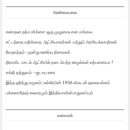
அண்மையவை
சனாதன தர்ம சர்ச்சை: ஒரு முழுமையான பார்வை
சட்டத்தை மதிக்காத ஆட்சியாளர்கள் மற்றும் அரசியல்வாதிகள்
வேதாந்தம் : மூன்று உணர்வு நிலைகள்
திராவிட மாடல் ஆட்சியில் நடைபெற்ற ஊழல்கள் கற்பனையா ?
சக்தி தத்துவம் – ஜடாயு உரை
இந்த ஹிந்து சமூகம்: கல்கியின் 1936 விகடன் தலையங்கம்
பங்களாதேஷ் கலவரமும் இந்தியாவின்பாதுகாப்பும்
வகைகள்