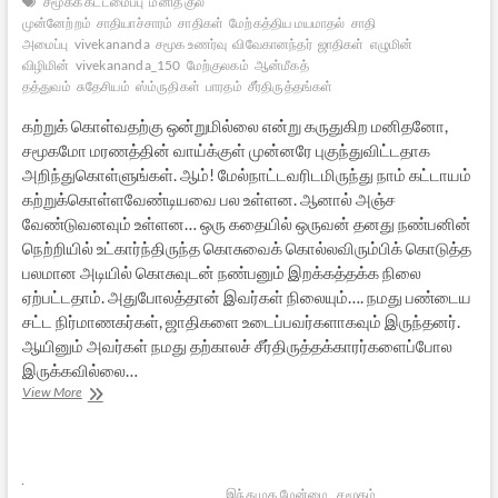
சமூகக் கட்டமைப்பு
மனித குல
முன்னேற்றம்
சாதியாச்சாரம்
சாதிகள்
மேற்கத்திய மயமாதல்
சாதி
அமைப்பு
vivekananda
சமூக உணர்வு
விவேகானந்தர்
ஜாதிகள்
எழுமின்
விழிமின்
vivekananda_150
மேற்குலகம்
ஆன்மீகத்
தத்துவம்
சுதேசியம்
ஸ்ம்ருதிகள்
பாரதம்
சீர்திருத்தங்கள்
கற்றுக் கொள்வதற்கு ஒன்றுமில்லை என்று கருதுகிற மனிதனோ,
சமூகமோ மரணத்தின் வாய்க்குள் முன்னரே புகுந்துவிட்டதாக
அறிந்துகொள்ளுங்கள். ஆம்! மேல்நாட்டவரிடமிருந்து நாம் கட்டாயம்
கற்றுக்கொள்ளவேண்டியவை பல உள்ளன. ஆனால் அஞ்ச
வேண்டுவனவும் உள்ளன… ஒரு கதையில் ஒருவன் தனது நண்பனின்
நெற்றியில் உட்கார்ந்திருந்த கொசுவைக் கொல்லவிரும்பிக் கொடுத்த
பலமான அடியில் கொசுவுடன் நண்பனும் இறக்கத்தக்க நிலை
ஏற்பட்டதாம். அதுபோலத்தான் இவர்கள் நிலையும்…. நமது பண்டைய
சட்ட நிர்மாணகர்கள், ஜாதிகளை உடைப்பவர்களாகவும் இருந்தனர்.
ஆயினும் அவர்கள் நமது தற்காலச் சீர்திருத்தக்காரர்களைப்போல
இருக்கவில்லை…
எழுமின்
View More
விழிமின்
–
9
இந்து மத மேன்மை
சமூகம்