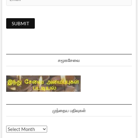
சமூகசேவை
முந்தைய பதிவுகள்
முந்தைய
பதிவுகள்