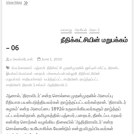
சமூக
View More
நீதித்
திருவிழா:
கங்காவதரண
மகோத்ஸவம்
வரலாறு
அரசியல்
தொடர்
நீதிக்கட்சியின் மறுபக்கம்
– 06
ம வெங்கடேசன்
June 1, 2010
பெயர்காரணம்
பஞ்சமர்
நீதிக்கட்சி
முதன்முதலில்
ஜஸ்டிஸ் பார்ட்டி
திராவிட
இயக்கப் பொய்கள்
பறையர்
பச்சையப்பன் கல்லூரி
நீதிக்கட்சியின்
மறுபக்கம்
சாதியாச்சாரம்
உயர்த்தப்பட்ட சாதியினர்
தாழ்த்தப்பட்ட
சாதியினர்
திராவிடர் சங்கம்
ஆதிதிராவிடர்
ஆனால், ‘திராவிடர்’ என்ற சொல்லை முதன்முதலில் அமைப்பு
ரீதியாக பயன்படுத்தியவர்கள் தாழ்த்தப்பட்டவர்கள்தான். ‘திராவிடர்
கழகம்’ என்ற அமைப்பை 1892ல் உருவாக்கியவர்களும் தாழ்த்தப்
பட்டவர்கள்தான். தமிழகத்தில் பஞ்சமர், பறையர், தீண்டப்படாதவர்
என்கிற சொற்கள் வழங்கிய நிலையில் ‘ஆதிதிராவிடர்’ என்ற
சொல்லையே உபயோகிக்க வேண்டும் என்று விரும்பியவர்கள்