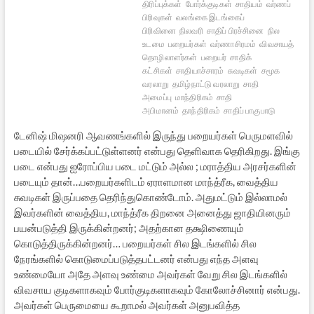
திரிப்புக்கள்
போர்க்குடிகள்
சாதியம்
வர்ணப்
பிரிவுகள்
வலங்கை இடங்கைப்
பிரிவினை
நிலவரி
சாதிப் பிரச்சினை
நில
உடமை
பறையர்கள்
வர்ணாசிரமம்
விவசாயத்
தொழிலாளர்கள்
பறையர்
சாதிக்
கட்சிகள்
சாதியாச்சாரம்
சுவடிகள்
சமூக
வரலாறு
தமிழ்நாட்டு வரலாறு
சாதி
அமைப்பு
மாந்திரிகம்
சாதி
அபிமானம்
தாந்திரிகம்
சாதிப் பாகுபாடு
டேனிஷ் மிஷனரி ஆவணங்களில் இருந்து பறையர்கள் பெருமளவில்
படையில் சேர்க்கப்பட்டுள்ளனர் என்பது தெளிவாக தெரிகிறது. இங்கு
படை என்பது ஐரோப்பிய படை மட்டும் அல்ல ; மராத்திய அரசர்களின்
படையும் தான்…பறையர்களிடம் ஏராளமான மாந்த்ரீக, வைத்திய
சுவடிகள் இருப்பதை தெரிந்துகொண்டோம். அதுமட்டும் இல்லாமல்
இவர்களின் வைத்திய, மாந்த்ரீக திறனை அனைத்து ஜாதியினரும்
பயன்படுத்தி இருக்கின்றனர்; அதற்கான தக்ஷிணையும்
கொடுத்திருக்கின்றனர்… பறையர்கள் சில இடங்களில் சில
நேரங்களில் கொடுமைப்படுத்தபட்டனர் என்பது எந்த அளவு
உண்மையோ அதே அளவு உண்மை அவர்கள் வேறு சில இடங்களில்
விவசாய குடிகளாகவும் போர்குடிகளாகவும் கோலோச்சினார் என்பது.
அவர்கள் பெருமையை கூறாமல் அவர்கள் அனுபவித்த