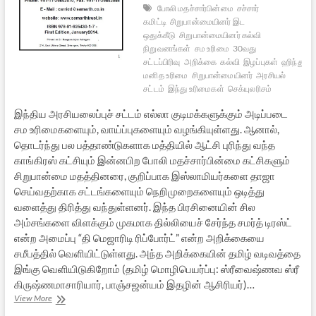
போலி மதச்சார்பின்மை
சச்சார்
கமிட்டி
சிறுபான்மையினர் இட
ஒதுக்கீடு
சிறுபான்மையினர் கல்வி
நிறுவனங்கள்
சம உரிமை
30வது
சட்டப்பிரிவு
அறிக்கை
கல்வி
இழப்புகள்
ஹிந்து
மனித உரிமை
சிறுபான்மையினர்
அரசியல்
சட்டம்
இந்து உரிமைகள்
செக்யுலரிசம்
இந்திய அரசியலைப்புச் சட்டம் எல்லா குடிமக்களுக்கும் அடிப்படை
சம உரிமைகளையும், வாய்ப்புகளையும் வழங்கியுள்ளது. ஆனால்,
தொடர்ந்து பல பத்தாண்டுகளாக மத்தியில் ஆட்சி புரிந்து வந்த
காங்கிரஸ் கட்சியும் இன்னபிற போலி மதச்சார்பின்மை கட்சிகளும்
சிறுபான்மை மதத்தினரை, குறிப்பாக இஸ்லாமியர்களை தாஜா
செய்வதற்காக சட்டங்களையும் நெறிமுறைகளையும் ஒடித்து
வளைத்து திரித்து வந்துள்ளனர். இந்த பிரசினையின் சில
அம்சங்களை விளக்கும் முகமாக தில்லியைச் சேர்ந்த சமர்த் டிரஸ்ட்
என்ற அமைப்பு “தி மெஜாரிடி ரிப்போர்ட்” என்ற அறிக்கையை
சமீபத்தில் வெளியிட்டுள்ளது. அந்த அறிக்கையின் தமிழ் வடிவத்தை
இங்கு வெளியிடுகிறோம் (தமிழ் மொழிபெயர்ப்பு: ஸ்ரீவைஷ்ணவ ஸ்ரீ
கிருஷ்ணமாசாரியார், பாஞ்சஜன்யம் இதழின் ஆசிரியர்)…
இந்துக்களுக்கு
View More
இழைக்கப்