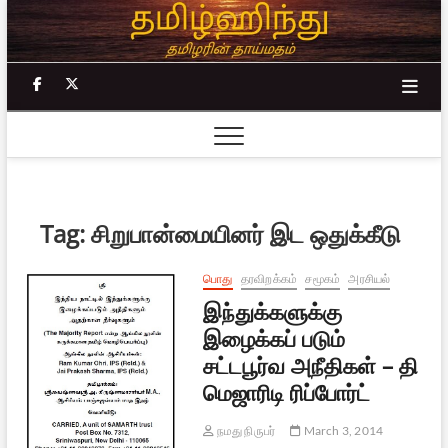
Skip
to
content
facebook
twitter
Tag:
சிறுபான்மையினர் இட ஒதுக்கீடு
பொது
தரவிறக்கம்
சமூகம்
அரசியல்
இந்துக்களுக்கு
இழைக்கப் படும்
சட்டபூர்வ அநீதிகள் – தி
மெஜாரிடி ரிப்போர்ட்
நமது நிருபர்
March 3, 2014