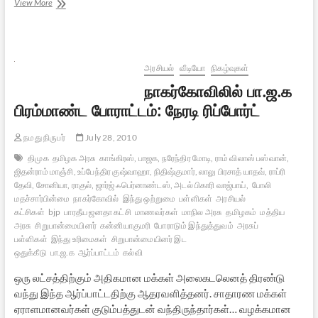
இந்திய
View More
மதப்பிரிவினை
சட்டம்
=
பண்பாட்டு
அழிவு
அரசியல்
வீடியோ
நிகழ்வுகள்
?
நாகர்கோவிலில் பா.ஜ.க
–
1
பிரம்மாண்ட போராட்டம்: நேரடி ரிப்போர்ட்
நமது நிருபர்
July 28, 2010
திமுக
தமிழக அரசு
காங்கிரஸ், பாஜக, நரேந்திர மோடி, ராம் விலாஸ் பஸ்வான்,
ஜிதன்ராம் மாஞ்சி, உப்பேந்திர குஷ்வாஹா, நிதிஷ்குமார், லாலு பிரசாத் யாதவ், ராப்ரி
தேவி, சோனியா, ராகுல், ஜார்ஜ் ஃபெர்னாண்டஸ், அடல் பிகாரி வாஜ்பாய்,
போலி
மதச்சார்பின்மை
நாகர்கோவில்
இந்து ஒற்றுமை
பள்ளிகள்
அரசியல்
கட்சிகள்
bjp
பாரதீய ஜனதா கட்சி
மாணவர்கள்
மாநில அரசு
தமிழகம்
மத்திய
அரசு
சிறுபான்மையினர்
கன்னியாகுமரி
போராடும் இந்துத்துவம்
அரசுப்
பள்ளிகள்
இந்து உரிமைகள்
சிறுபான்மையினர் இட
ஒதுக்கீடு
பா.ஜ.க
ஆர்ப்பாட்டம்
கல்வி
ஒரு லட்சத்திற்கும் அதிகமான மக்கள் அலைகடலெனத் திரண்டு
வந்து இந்த ஆர்ப்பாட்டதிற்கு ஆதரவளித்தனர். சாதாரண மக்கள்
ஏராளமானவர்கள் குடும்பத்துடன் வந்திருந்தார்கள்… வழக்கமான