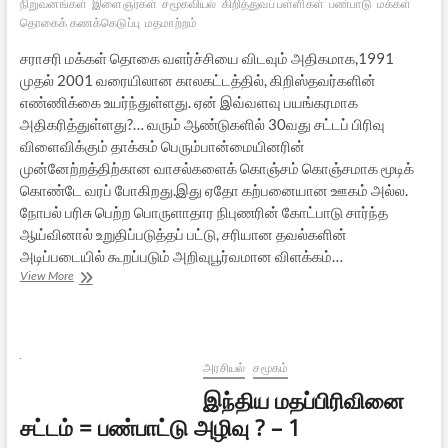
நிறுவனங்கள்
இளைஞர்கள்
சமூகவியல்
கிறித்துவப் பள்ளிகள்
பண்பாடு
மக்கள்
தொகைக் கணக்கெடுப்பு
மதமாற்றம்
சராசரி மக்கள் தொகை வளர்ச்சியை விடவும் அதிகமாக,1991
முதல் 2001 வரையிலான காலகட்டத்தில், கிறிஸ்தவர்களின்
எண்ணிக்கை உயர்ந்துள்ளது. ஏன் இவ்வளவு பயங்கரமாக
அதிகரித்துள்ளது?… வரும் ஆண்டுகளில் 30வது சட்டப் பிரிவு
விளைவிக்கும் தாக்கம் பெரும்பான்மையினரின்
முன்னேற்றத்திற்கான வாசல்களைக் கொஞ்சம் கொஞ்சமாக மூடிக்
கொண்டே வரப் போகிறது.இது ஏதோ கற்பனையான ஊகம் அல்ல.
நோபல் பரிசு பெற்ற பொருளாதார நிபுணரின் கோட்பாடு சார்ந்த
ஆய்வினால் உறுதிப்படுத்தப் பட்டு, சரியான தவல்களின்
அடிப்படையில் கூறப்படும் அறிவுபூர்வமான விளக்கம்…
இந்திய
View More
மதப்பிரிவினை
சட்டம்
=
பண்பாட்டு
அழிவு
அரசியல்
சமூகம்
?
இந்திய மதப்பிரிவினை
–
2
சட்டம் = பண்பாட்டு அழிவு ? – 1