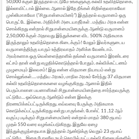
50,000 க்குள் இருந்தால் மட்டுமே உங்களுக்கு கல்வி உதவித்தொகை,
இல்லாவிட்டால் இல்லை. ஆனால் இதே நீங்கள் கிறிஸ்தவராகவோ
முஸ்லிமாகவோ (”சிறுபான்மையினர்”) இருந்தால் வருமானம் ஒரு
பொருட்டே இல்லை. அதிர்ச்சி அடையாதீர்கள் . மத்திய அரசு என்ன
சொல்கிறது என்றால் சிறுபான்மையினருக்கு ஆண்டு வருமானம்
2,50,000 க்குள் அதாவது இந்துக்களை விட 500% அதிகமாக
இருந்தாலும் உதவித்தொகை கிடைக்கும்! மேலும் இவர்களுடைய
வருமானத்திற்கு யாரும் உத்திரவாதம் அளிக்க வேண்டாம்.
அவர்களாக ஒரு வெள்ளைத்தாளில் தங்கள் வருமானம் இரண்டரை
லட்சம் தான் என்று எழுதிக்கொடுத்தால் போதும். கல்விக்கட்டணம்
முழுமையும் இலவசம்! இது என்ன விதமான நியாயம் என்று
சொல்லுங்கள்…. மத்திய அரசும், மாநில அரசும் சேர்ந்து 37 விதமான
கல்வி உதவித்தொகைகளை வழங்குகிறது. ஆனால் இதில்
பெரும்பாலான பயனாளிகள் சிறுபான்மையினத்தை சார்ந்தவருக்கு
மட்டுமே… ஒவ்வொரு ஆண்டும் என்ன இலக்கு
நிரணயிக்கப்பட்டிருக்கிறது. எவ்வளவு பேருக்கு அதிகமாக
கொடுக்கப்பட்டிருக்கிறது என்று பாருங்கள். போஸ்ட் 11 ,12 ஆம்
வகுப்பு படிக்கும் சிறுபான்மையினர் என்றால் மாதம் 380 ரூபாய்
முதல் 550 வரை வழங்கப்படுகிறது. இதுவே ஏழை
இந்துக்குழந்தையாக இருந்தால் ஆண்டுக்கு வெறும் 23 ரூபாய்
மட்டுமே… இதை போலவே உயர் தொழில் நுட்ப கல்வி நிலையங்களில்