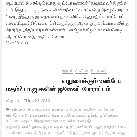
ஆட்டோவில் செல்லும்போது ஆட்டோ டிரைவர் “தவறாம வந்திருங்க
சார். இது நம்ம குழந்தைகளின் உரிமைக்காக” என்று அழைத்தாராம்..
“ஏழை இந்து குழந்தைகளை புறக்கணிக்க அனுமதிக்க மாட்டோம்
என தமிழகத்தில் யுக புரட்சி வருகிறது. அதன் ஒரு அங்கமாக இங்கு
அமர்ந்து இருப்பவர்கள் உள்ளனர்… தமிழகத்திலும் காவிக் கொடி
ஆட்சி கொண்டு வந்தே தீருவோம்.”…
நாகர்கோவிலில்
View More
பா.ஜ.க
பிரம்மாண்ட
போராட்டம்:
நேரடி
ரிப்போர்ட்
சமூகம்
அரசியல்
நிகழ்வுகள்
வறுமைக்கும் உண்டோ
மதம்? பா.ஜ.கவின் ஜூலைப் போராட்டம்
ஜடாயு
July 21, 2010
தமிழகம்
அரசு திட்டங்கள்
மதமாற்றம்
சிறுபான்மையினர்
மன்மோகன்
சிங்
இந்திய அரசியல்வாதிகள்
போராடும் இந்துத்துவம்
ஐக்கிய முற்போக்குக்
கூட்டணி
வறுமை
இந்து உரிமைகள்
சிறுபான்மையினர் இட
ஒதுக்கீடு
விளிம்புநிலை
திமுக
வறுமை ஒழிப்பு
காங்கிரஸ், பாஜக, நரேந்திர மோடி,
ராம் விலாஸ் பஸ்வான், ஜிதன்ராம் மாஞ்சி, உப்பேந்திர குஷ்வாஹா, நிதிஷ்குமார், லாலு