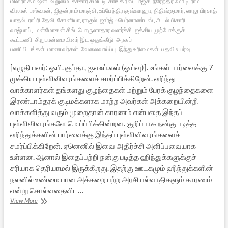
மிஸ்ரா கமிஷன்
வறுமை
சச்சார் கமிட்டி
காங்கிரஸ், பாஜக, நரேந்திர மோடி, ராம்
விலாஸ் பஸ்வான், ஜிதன்ராம் மாஞ்சி, உப்பேந்திர குஷ்வாஹா, நிதிஷ்குமார், லாலு பிரசாத்
யாதவ், ராப்ரி தேவி, சோனியா, ராகுல், ஜார்ஜ் ஃபெர்னாண்டஸ், அடல் பிகாரி
வாஜ்பாய்,
மன்மோகன் சிங்
பொருளாதார வளர்ச்சி
ஐக்கிய முற்போக்குக்
கூட்டணி
சிறுபான்மையினர் இட ஒதுக்கீடு
அரசுப்
பணியிடங்கள்
மாணவர்கள்
வேலைவாய்ப்பு
இந்து உரிமைகள்
பதவி உயர்வு
[எழுதியவர்: ஓ.பி. குப்தா, ஐ.எஃப்.எஸ் (ஓய்வு)]. உங்கள் பார்வைக்கு 7
முக்கிய புள்ளிவிவரங்களைச் சமர்ப்பிக்கிறேன். ஹிந்து
வாக்காளர்கள் தங்களது குழந்தைகள் மற்றும் பேரக் குழந்தைகளை
இரண்டாம்தரக் குடிமக்களாக மாற்ற அவர்கள் அக்கறையின்றி
வாக்களித்து வரும் முறைதான் காரணம் என்பதை இந்தப்
புள்ளிவிவரங்களே மெய்ப்பிக்கின்றன. குறிப்பாக நன்கு படித்த
ஹிந்துக்களின் பார்வைக்கு இந்தப் புள்ளிவிவரங்களைச்
சமர்ப்பிக்கிறேன். ஏனெனில் இவை அதிர்ச்சி அளிப்பவையாக
உள்ளன. ஆனால் இதைப்பற்றி நன்கு படித்த ஹிந்துக்களுக்குச்
சரியாக தெரியாமல் இருக்கிறது. இதற்கு ஊடகமும் ஹிந்துக்களின்
நலனில் உண்மையான அக்கறையற்ற அரசியல்வாதிகளும் காரணம்
என்று சொல்வதைவிட…
காங்கிரசும்
View More
கந்தனின்
கல்வி
வேலைவாய்ப்புக்