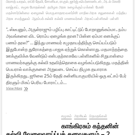
பிரசாத் யாதவ், ராப்ரி தேவி, சோனியா, ராகுல், ஜார்ஜ் ஃபெர்னாண்டஸ், அடல் பிகாரி
வாஜ்பாய்,
சமூக மோதல்கள்
தமிழக அரசு
உழைக்கும் மக்கள்
போலி
மதச்சார்பின்மை
ஏழைகள்
பொருளாதார வளர்ச்சி
மாநில அரசு
சலுகைகள்
மத்திய
அரசு
சமத்துவம்
ஆரம்பக் கல்வி
கல்வி
மாணவர்கள்
அரசுப் பள்ளிகள்
பள்ளி
”.. ஸ்டீபனும், அருள்ராஜும் பழிப்பு காட்டிட்டுப் போறானுங்கம்மா.. நம்ப
அவங்களை விட ரொம்ப ஏழைங்க தான? பின்ன ஏம்மா எனக்குப்
பணம் தரல?” … இந்து மாணவர் சமுதாயத்திற்கு செய்யப்படும்
இதுபோன்ற துரோகத்தை பாஜக ஏற்றுக் கொள்ளாது. மதமாற்றத்தை
ஊக்குவிக்க வேண்டும் என்பதற்காகவே பள்ளிகளில் சிறுபான்மை
மாணவர்களுக்கு கல்வி உதவித்தொகை வழங்கப்படுகிறது. மதத்தின்
பெயரால் வாக்குகளை அறுவடை செய்ய திமுக தயாராக
இருக்கிறது.. ஜூலை 25ம் தேதி கன்னியாகுமரியில் ஒரு லட்சம் பேர்
திரளும் மிகப் பெரிய போராட்டம்…
வறுமைக்கும்
View More
உண்டோ
மதம்?
பா.ஜ.கவின்
ஜூலைப்
போராட்டம்
சமூகம்
அரசியல்
பிறமதங்கள்
காங்கிரசும் கந்தனின்
கல்வி வேலைவாய்ப்புக் கனவுகளும் – 2