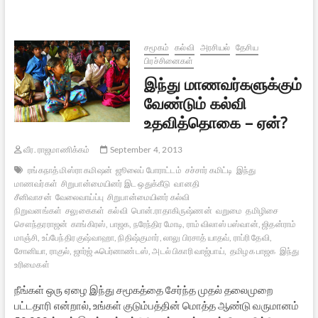
படும்
சட்டபூர்வ
அநீதிகள்
–
சமூகம்
கல்வி
அரசியல்
தேசிய
தி
பிரச்சினைகள்
மெஜாரிடி
இந்து மாணவர்களுக்கும்
ரிப்போர்ட்
வேண்டும் கல்வி
உதவித்தொகை – ஏன்?
வீர. ராஜமாணிக்கம்
September 4, 2013
ரங்கநாத் மிஸ்ரா கமிஷன்
ஜூலைப் போராட்டம்
சச்சார் கமிட்டி
இந்து
மாணவர்கள்
சிறுபான்மையினர் இட ஒதுக்கீடு
வானதி
சீனிவாசன்
வேலைவாய்ப்பு
சிறுபான்மையினர் கல்வி
நிறுவனங்கள்
சலுகைகள்
கல்வி
பொன்.ராதாகிருஷ்ணன்
வறுமை
தமிழிசை
சௌந்தரராஜன்
காங்கிரஸ், பாஜக, நரேந்திர மோடி, ராம் விலாஸ் பஸ்வான், ஜிதன்ராம்
மாஞ்சி, உப்பேந்திர குஷ்வாஹா, நிதிஷ்குமார், லாலு பிரசாத் யாதவ், ராப்ரி தேவி,
சோனியா, ராகுல், ஜார்ஜ் ஃபெர்னாண்டஸ், அடல் பிகாரி வாஜ்பாய்,
தமிழக பாஜக
இந்து
உரிமைகள்
நீங்கள் ஒரு ஏழை இந்து சமூகத்தை சேர்ந்த முதல் தலைமுறை
பட்டதாரி என்றால், உங்கள் குடும்பத்தின் மொத்த ஆண்டு வருமானம்