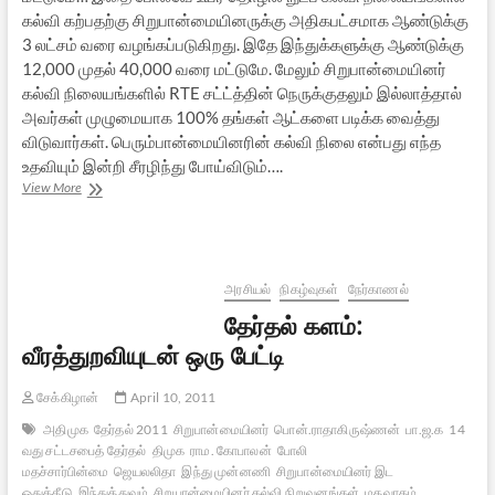
கல்வி கற்பதற்கு சிறுபான்மையினருக்கு அதிகபட்சமாக ஆண்டுக்கு
3 லட்சம் வரை வழங்கப்படுகிறது. இதே இந்துக்களுக்கு ஆண்டுக்கு
12,000 முதல் 40,000 வரை மட்டுமே. மேலும் சிறுபான்மையினர்
கல்வி நிலையங்களில் RTE சட்ட்த்தின் நெருக்குதலும் இல்லாத்தால்
அவர்கள் முழுமையாக 100% தங்கள் ஆட்களை படிக்க வைத்து
விடுவார்கள். பெரும்பான்மையினரின் கல்வி நிலை என்பது எந்த
உதவியும் இன்றி சீரழிந்து போய்விடும்….
இந்து
View More
மாணவர்களுக்கும்
வேண்டும்
கல்வி
உதவித்தொகை
–
அரசியல்
நிகழ்வுகள்
நேர்காணல்
ஏன்?
தேர்தல் களம்:
வீரத்துறவியுடன் ஒரு பேட்டி
சேக்கிழான்
April 10, 2011
அதிமுக
தேர்தல் 2011
சிறுபான்மையினர்
பொன்.ராதாகிருஷ்ணன்
பா.ஜ.க
14
வது சட்டசபைத் தேர்தல்
திமுக
ராம. கோபாலன்
போலி
மதச்சார்பின்மை
ஜெயலலிதா
இந்து முன்னணி
சிறுபான்மையினர் இட
ஒதுக்கீடு
இந்துத்துவம்
சிறுபான்மையினர் கல்வி நிறுவனங்கள்
மதவாதம்