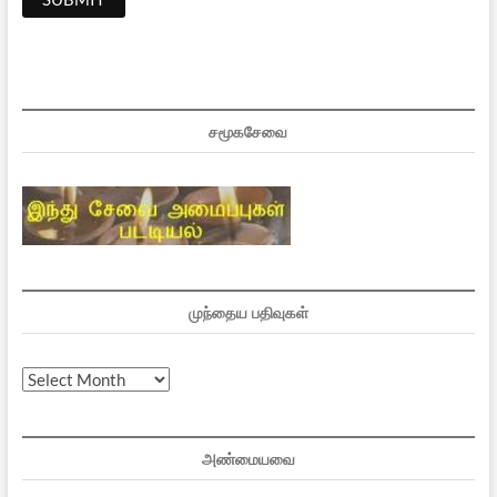
சமூகசேவை
முந்தைய பதிவுகள்
முந்தைய
பதிவுகள்
அண்மையவை