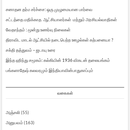
சனாதன தர்ம சர்ச்சை: ஒரு முழுமையான பார்வை
சட்டத்தை மதிக்காத ஆட்சியாளர்கள் மற்றும் அரசியல்வாதிகள்
வேதாந்தம் : மூன்று உணர்வு நிலைகள்
திராவிட மாடல் ஆட்சியில் நடைபெற்ற ஊழல்கள் கற்பனையா ?
சக்தி தத்துவம் – ஜடாயு உரை
இந்த ஹிந்து சமூகம்: கல்கியின் 1936 விகடன் தலையங்கம்
பங்களாதேஷ் கலவரமும் இந்தியாவின்பாதுகாப்பும்
வகைகள்
அஞ்சலி
(55)
அனுபவம்
(163)