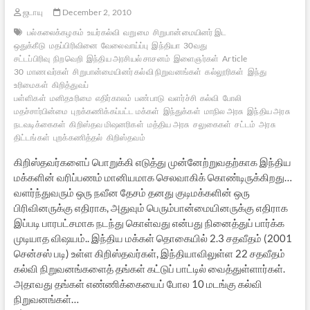
ஜடாயு
December 2, 2010
பல்கலைக்கழகம்
உயர்கல்வி
வறுமை
சிறுபான்மையினர் இட
ஒதுக்கீடு
மதப்பிரிவினை
வேலைவாய்ப்பு
இந்தியா
30வது
சட்டப்பிரிவு
நிறவெறி
இந்திய அரசியல் சாசனம்
இளைஞர்கள்
Article
30
மாணவர்கள்
சிறுபான்மையினர் கல்வி நிறுவனங்கள்
கல்லூரிகள்
இந்து
உரிமைகள்
கிறித்துவப்
பள்ளிகள்
மனிதஉரிமை
எதிர்காலம்
பண்பாடு
வளர்ச்சி
கல்வி
போலி
மதச்சார்பின்மை
புறக்கணிக்கப்பட்ட மக்கள்
இந்துக்கள்
மாநில அரசு
இந்திய அரசு
நடவடிக்கைகள்
கிறிஸ்தவ மிஷனரிகள்
மத்திய அரசு
சலுகைகள்
சட்டம்
அரசு
திட்டங்கள்
புறக்கணித்தல்
கிறிஸ்தவம்
கிறிஸ்தவர்களைப் பொறுக்கி எடுத்து முன்னேற்றுவதற்காக இந்திய
மக்களின் வரிப்பணம் மானியமாக செலவாகிக் கொண்டிருக்கிறது…
வளர்ந்துவரும் ஒரு நவீன தேசம் தனது குடிமக்களின் ஒரு
பிரிவினருக்கு எதிராக, அதுவும் பெரும்பான்மையினருக்கு எதிராக
இப்படி பாரபட்சமாக நடந்து கொள்வது என்பது நினைத்துப் பார்க்க
முடியாத விஷயம்.. இந்திய மக்கள் தொகையில் 2.3 சதவீதம் (2001
சென்சஸ் படி) உள்ள கிறிஸ்தவர்கள், இந்தியாவிலுள்ள 22 சதவீதம்
கல்வி நிறுவனங்களைத் தங்கள் கட்டுப் பாட்டில் வைத்துள்ளார்கள்.
அதாவது தங்கள் எண்ணிக்கையைப் போல 10 மடங்கு கல்வி
நிறுவனங்கள்…