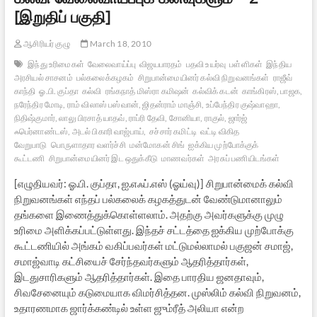
[இறுதிப் பகுதி]
ஆசிரியர் குழு
March 18, 2010
இந்து உரிமைகள்
வேலைவாய்ப்பு
விஜயபாரதம்
பதவி உயர்வு
பள்ளிகள்
இந்திய
அரசியல் சாசனம்
பல்கலைக்கழகம்
சிறுபான்மையினர் கல்வி நிறுவனங்கள்
ராஜீவ்
காந்தி
ஓ.பி. குப்தா
கல்வி
ரங்கநாத் மிஸ்ரா கமிஷன்
கல்விக் கடன்
காங்கிரஸ், பாஜக,
நரேந்திர மோடி, ராம் விலாஸ் பஸ்வான், ஜிதன்ராம் மாஞ்சி, உப்பேந்திர குஷ்வாஹா,
நிதிஷ்குமார், லாலு பிரசாத் யாதவ், ராப்ரி தேவி, சோனியா, ராகுல், ஜார்ஜ்
ஃபெர்னாண்டஸ், அடல் பிகாரி வாஜ்பாய்,
சச்சார் கமிட்டி
வட்டி விகித
வேறுபாடு
பொருளாதார வளர்ச்சி
மன்மோகன் சிங்
ஐக்கிய முற்போக்குக்
கூட்டணி
சிறுபான்மையினர் இட ஒதுக்கீடு
மாணவர்கள்
அரசுப் பணியிடங்கள்
[எழுதியவர்: ஓ.பி. குப்தா, ஐ.எஃப்.எஸ் (ஓய்வு)] சிறுபான்மைக் கல்வி
நிறுவனங்கள் எந்தப் பல்கலைக் கழகத்துடன் வேண்டுமானாலும்
தங்களை இணைத்துக்கொள்ளலாம். அதற்கு அவர்களுக்கு முழு
உரிமை அளிக்கப்பட்டுள்ளது. இந்தச் சட்டத்தை ஐக்கிய முற்போக்கு
கூட்டணியில் அங்கம் வகிப்பவர்கள் மட்டுமல்லாமல் பகுஜன் சமாஜ்,
சமாஜ்வாடி கட்சியைச் சேர்ந்தவர்களும் ஆதரித்தார்கள்,
இடதுசாரிகளும் ஆதரித்தார்கள். இதை பாரதிய ஜனதாவும்,
சிவசேனையும் கடுமையாக விமர்சித்தன. முஸ்லிம் கல்வி நிறுவனம்,
உதாரணமாக ஜார்க்கண்டில் உள்ள ஜும்ரீத் அலியா என்ற