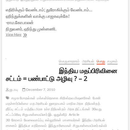
எதிரிக்கும் வேண்டாம்; துரோகிக்கும் வேண்டாம்…
ஹிந்துக்களின் வாக்கு பாஜகவுக்கே!
-ராம.கோபாலன்
நிறுவனர், ஹிந்து முன்னணி.
தேர்தல்
View More
களம்:
வீரத்துறவியுடன்
ஒரு
பேட்டி
பொருளாதாரம்
அரசியல்
பொது
சமூகம்
இந்திய மதப்பிரிவினை
சட்டம் = பண்பாட்டு அழிவு ? – 2
ஜடாயு
December 7, 2010
சமூக மோதல்கள்
மக்கள்தொகை
கிறிஸ்தவ மிஷனரிகள்
போலி
மதச்சார்பின்மை
மத அரசியல்
ஜனநாயகம்
மாநில அரசு
நீதிமன்றத்
தீர்ப்பு
சட்டம்
மத்திய அரசு
உச்ச நீதிமன்றம்
அரசு திட்டங்கள்
30வது
சட்டப்பிரிவு
சிறுபான்மையினர் இட ஒதுக்கீடு
Article
30
கேரளம்
வேலைவாய்ப்பு
கல்லூரிகள்
மாணவர்கள்
இந்திய அரசியல்
சாசனம்
இந்தியா
எதிர்காலம்
இந்து உரிமைகள்
சிறுபான்மையினர் கல்வி