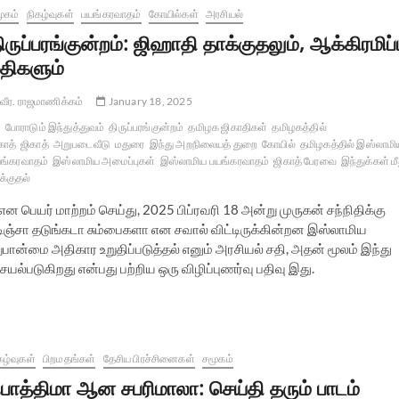
ூகம்
நிகழ்வுகள்
பயங்கரவாதம்
கோயில்கள்
அரசியல்
ிருப்பரங்குன்றம்: ஜிஹாதி தாக்குதலும், ஆக்கிரமிப்ப
திகளும்
வீர. ராஜமாணிக்கம்
January 18, 2025
போராடும் இந்துத்துவம்
திருப்பரங்குன்றம்
தமிழக ஜிகாதிகள்
தமிழகத்தில்
காத்
ஜிகாத்
அறுபடைவீடு
மதுரை
இந்து அறநிலையத் துறை
கோயில்
தமிழகத்தில் இஸ்லாமி
ங்கரவாதம்
இஸ்லாமிய அமைப்புகள்
இஸ்லாமிய பயங்கரவாதம்
ஜிகாத் பேரவை
இந்துக்கள் மீ
க்குதல்
 பெயர் மாற்றம் செய்து, 2025 பிப்ரவரி 18 அன்று முருகன் சந்நிதிக்கு
டிஞ்சா தடுங்கடா சும்பைகளா என சவால் விட்டிருக்கின்றன இஸ்லாமிய
ான்மை அதிகார உறுதிப்படுத்தல் எனும் அரசியல் சதி, அதன் மூலம் இந்து
யல்படுகிறது என்பது பற்றிய ஒரு விழிப்புணர்வு பதிவு இது.
கழ்வுகள்
பிறமதங்கள்
தேசிய பிரச்சினைகள்
சமூகம்
பாத்திமா ஆன சபரிமாலா: செய்தி தரும் பாடம்