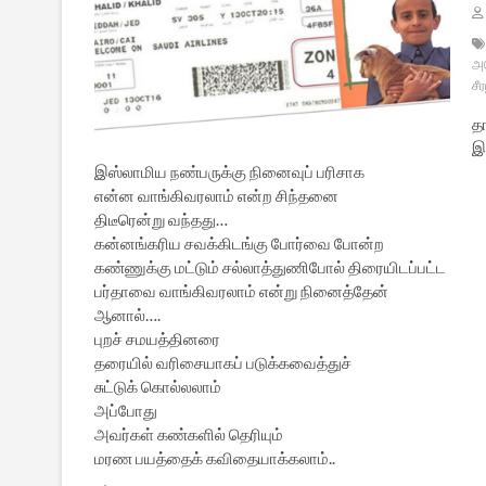
அர
சீ
தா
இ
இஸ்லாமிய நண்பருக்கு நினைவுப் பரிசாக
என்ன வாங்கிவரலாம் என்ற சிந்தனை
திடீரென்று வந்தது…
கன்னங்கரிய சவக்கிடங்கு போர்வை போன்ற
கண்ணுக்கு மட்டும் சல்லாத்துணிபோல் திரையிடப்பட்ட
பர்தாவை வாங்கிவரலாம் என்று நினைத்தேன்
ஆனால்….
புறச் சமயத்தினரை
தரையில் வரிசையாகப் படுக்கவைத்துச்
சுட்டுக் கொல்லலாம்
அப்போது
அவர்கள் கண்களில் தெரியும்
மரண பயத்தைக் கவிதையாக்கலாம்..