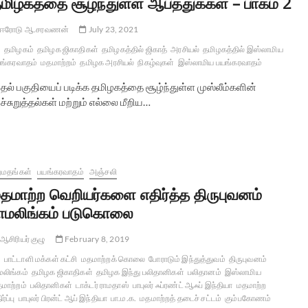
மிழகத்தை சூழ்ந்துள்ள ஆபத்துக்கள் – பாகம் 2
ஈரோடு ஆ.சரவணன்
July 23, 2021
தமிழகம்
தமிழக ஜிகாதிகள்
தமிழகத்தில் ஜிகாத்
அரசியல்
தமிழகத்தில் இஸ்லாமிய
ங்கரவாதம்
மதமாற்றம்
தமிழக அரசியல்
நிகழ்வுகள்
இஸ்லாமிய பயங்கரவாதம்
தல் பகுதியைப் படிக்க தமிழகத்தை சூழ்ந்துள்ள முஸ்லீம்களின்
்சுறுத்தல்கள் மற்றும் எல்லை மீறிய…
றமதங்கள்
பயங்கரவாதம்
அஞ்சலி
தமாற்ற வெறியர்களை எதிர்த்த திருபுவனம்
ாமலிங்கம் படுகொலை
ஆசிரியர் குழு
February 8, 2019
பாட்டாளி மக்கள் கட்சி
மதமாற்றக் கொலை
போராடும் இந்துத்துவம்
திருபுவனம்
மலிங்கம்
தமிழக ஜிகாதிகள்
தமிழக இந்து பலிதானிகள்
பலிதானம்
இஸ்லாமிய
மாற்றம்
பலிதானிகள்
டாக்டர் ராமதாஸ்
பாபுலர் ஃப்ரண்ட் ஆஃப் இந்தியா
மதமாற்ற
ர்ப்பு
பாபுலர் பிரன்ட் ஆப் இந்தியா
பா.ம.க.
மதமாற்றத் தடைச் சட்டம்
கும்பகோணம்