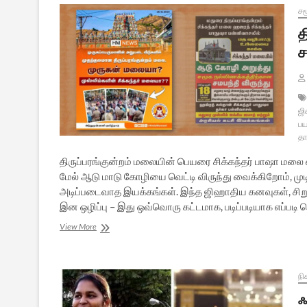
சம
த
ச
ஜி
பய
தா
திருப்பரங்குன்றம் மலையின் பெயரை சிக்கந்தர் பாஷா மலை என
மேல் ஆடு மாடு கோழியை வெட்டி விருந்து வைக்கிறோம், மு
அடிப்படைவாத இயக்கங்கள். இந்த ஜிஹாதிய கனவுகள், சிறுப
இன ஒழிப்பு – இது ஒவ்வொரு கட்டமாக, படிப்படியாக எப்படி செ
திருப்பரங்குன்றம்:
View More
ஜிஹாதி
தாக்குதலும்,
ஆக்கிரமிப்பு
சதிகளும்
நி
ஃ