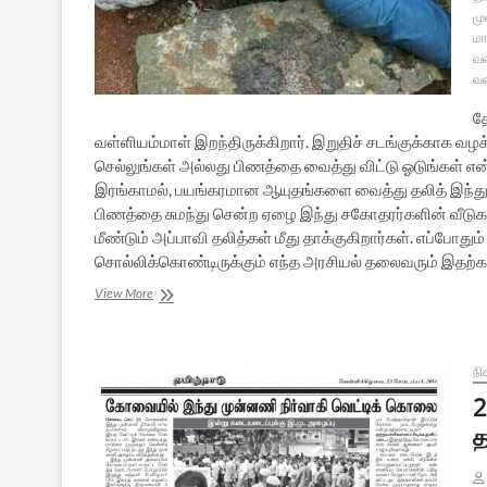
மு
மா
வ
வ
த
வள்ளியம்மாள் இறந்திருக்கிறார். இறுதிச் சடங்குக்காக வ
செல்லுங்கள் அல்லது பிணத்தை வைத்து விட்டு ஓடுங்கள் என்
இரங்காமல், பயங்கரமான ஆயுதங்களை வைத்து தலித் இந்துக்
பிணத்தை சுமந்து சென்ற ஏழை இந்து சகோதரர்களின் வீடு
மீண்டும் அப்பாவி தலித்கள் மீது தாக்குகிறார்கள். எப்போதும்
சொல்லிக்கொண்டிருக்கும் எந்த அரசியல் தலைவரும் இதற்க
தலித்
View More
பிணத்தை
வழிமறித்த
முஸ்லிம்கள்:
தமிழகத்தில்
நி
பெருகும்
2
இஸ்லாமிய
த
சகிப்பின்மை