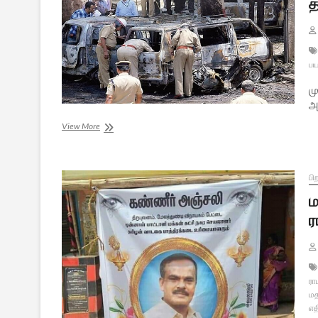
த
பய
மு
அச
தமிழகத்தை
View More
சூழ்ந்துள்ள
ஆபத்துக்கள்
–
பாகம்
பி
2
ம
ர
ரா
மத
எதி