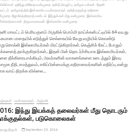
ஸ்லிம்கள்
ஹிந்து விரோத வன்முறை
தலித் வெறுப்பு
தமிழக மக்கள்
தேனி
வட்டம்
தமிழகத்தில் இஸ்லாமிய பயங்கரவாதம்
தலித்களுக்கு எதிரான
ன்முறை
ஜோகேந்திரநாத் மண்டல்
இந்துக்கள் மீது வன்முறை
இஸ்லாமிய
ன்கொடுமைகள்
திருமாவளவன்
இஸ்லாமிய வன்முறை
ேனி மாவட்டம் பெரியகுளம் அருகில் பொம்மி நாய்க்கன்பட்டியில் 64 வயது
ழக்கமான பாதையில் எடுத்துச் செல்கையில் வேறு வழியில் கொண்டு
று சொல்லி இஸ்லாமியர்கள் மிரட்டுகிறார்கள். கெஞ்சிக் கேட்டபோதும்
களைத் தாக்குகிறார்கள்.. இதன் பின் தொடர்ச்சியாக இஸ்லாமியர்கள்,
களை தீக்கிரையாக்கியும், அவர்களின் வாகனங்களை உடைத்தும் இரவு
 சமூக நீதி, சமத்துவம், சகிப்பின்மைக்கு எதிரானவர்களின் எதிர்ப்பு என்று
ாக வாய் திறக்க வில்லை…
கழ்வுகள்
பயங்கரவாதம்
அஞ்சலி
016: இந்து இயக்கத் தலைவர்கள் மீது தொடரும்
ாக்குதல்கள், படுகொலைகள்
நமது நிருபர்
September 23, 2016