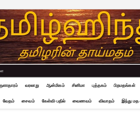
்ள
ுளாதாரம்
வரலாறு
ஆன்மிகம்
சினிமா
புத்தகம்
பிறமதங்கள்
வேதம்
சைவம்
கேள்வி-பதில்
வைணவம்
விவாதம்
இந்து மத