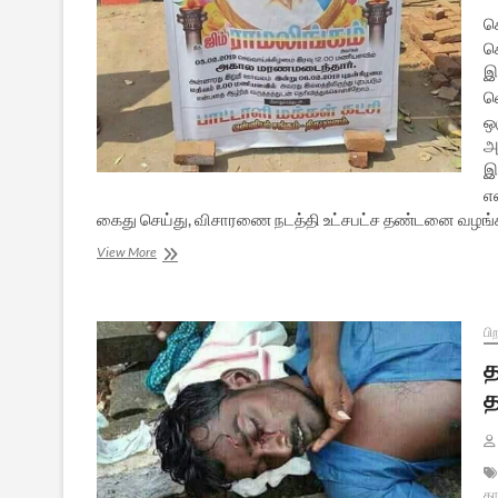
க
ச
இ
வ
ஒ
அ
இ
எ
கைது செய்து, விசாரணை நடத்தி உட்சபட்ச தண்டனை வழங்
மதமாற்ற
View More
வெறியர்களை
எதிர்த்த
திருபுவனம்
ராமலிங்கம்
பி
படுகொலை
த
த
தா