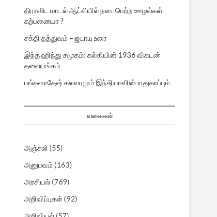
திராவிட மாடல் ஆட்சியில் நடைபெற்ற ஊழல்கள்
கற்பனையா ?
சக்தி தத்துவம் – ஜடாயு உரை
இந்த ஹிந்து சமூகம்: கல்கியின் 1936 விகடன்
தலையங்கம்
பங்களாதேஷ் கலவரமும் இந்தியாவின்பாதுகாப்பும்
வகைகள்
அஞ்சலி
(55)
அனுபவம்
(163)
அரசியல்
(769)
அறிவிப்புகள்
(92)
அறிவியல்
(57)