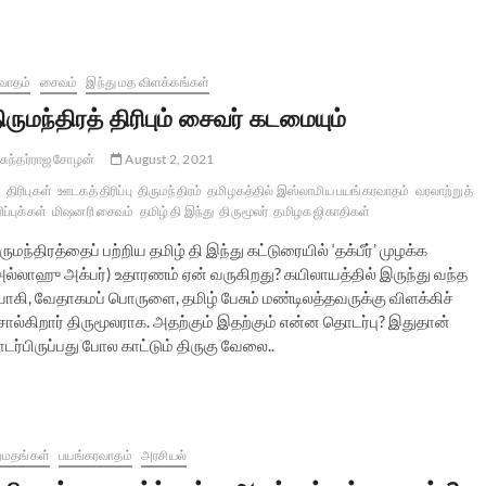
வாதம்
சைவம்
இந்து மத விளக்கங்கள்
ிருமந்திரத் திரிபும் சைவர் கடமையும்
சுந்தர்ராஜ சோழன்
August 2, 2021
திரிபுகள்
ஊடகத் திரிப்பு
திருமந்திரம்
தமிழகத்தில் இஸ்லாமிய பயங்கரவாதம்
வரலாற்றுத்
ிப்புக்கள்
மிஷனரி சைவம்
தமிழ் தி இந்து
திருமூலர்
தமிழக ஜிகாதிகள்
ருமந்திரத்தைப் பற்றிய தமிழ் தி இந்து கட்டுரையில் ‘தக்பீர்’ முழக்க
அல்லாஹு அக்பர்) உதாரணம் ஏன் வருகிறது? கயிலாயத்தில் இருந்து வந்த
ோகி, வேதாகமப் பொருளை, தமிழ் பேசும் மண்டிலத்தவருக்கு விளக்கிச்
ொல்கிறார் திருமூலராக. அதற்கும் இதற்கும் என்ன தொடர்பு? இதுதான்
பிருப்பது போல காட்டும் திருகு வேலை..
றமதங்கள்
பயங்கரவாதம்
அரசியல்