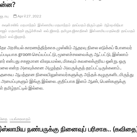
ன்ன?
ஜடாயு
April 27, 2022
கவுன்சலிங்
மதமாற்றம்
இஸ்லாமிய மதமாற்றம்
தாய்மதம் திரும்புதல்
ஆர்ஷ வித்யா
ாஜம்
மதமாற்றச் சூழ்ச்சிகள்
லவ் ஜிகாத்
தமிழக ஜிகாதிகள்
இஸ்லாமிய மதவெறி
தாய்மதம்
ற்றம்
லவ் ஜிஹாத்
தோ அரசியல் காரணத்திற்காக முஸ்லிம் ஆதரவு நிலை எடுக்கப் போனவர்
டிப்படியாக groom செய்யப்பட்டு, மூளைச்சலவைக்கு ஆட்பட்டு, இஸ்லாம்
்கிறார் என்பது சகஜமான விஷயமல்ல, மிகவும் கவலைக்குரிய ஒன்று. ஒரு
ில்லை என்ற அளவுக்கான அழுத்தம் அவருக்குத் தரப்பட்டிருக்கலாம்..
இத்தகைய ஆபத்தான நிலையிலுள்ளவர்களுக்கு அந்தக் கழுகுகளிடமிருந்து
மூக அமைப்புகளும் இங்கு இல்லை. குறிப்பாக இளம் ஆண், பெண்களுக்கு
ள் தமிழ்நாட்டில் இல்லை.
விதை
பயங்கரவாதம்
ஸ்லாமிய நண்பருக்கு நினைவுப் பரிசாக.. (கவிதை