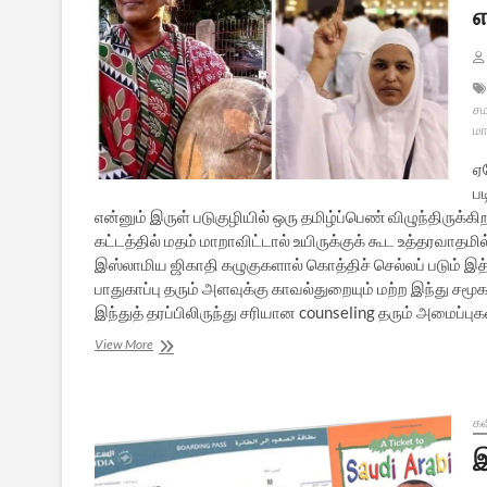
எ
சம
மா
ஏ
ப
என்னும் இருள் படுகுழியில் ஒரு தமிழ்ப்பெண் விழுந்திருக
கட்டத்தில் மதம் மாறாவிட்டால் உயிருக்குக் கூட உத்தரவாதம
இஸ்லாமிய ஜிகாதி கழுகுகளால் கொத்திச் செல்லப் படும் 
பாதுகாப்பு தரும் அளவுக்கு காவல்துறையும் மற்ற இந்து ச
இந்துத் தரப்பிலிருந்து சரியான counseling தரும் அமைப்புக
ஃபாத்திமா
View More
ஆன
சபரிமாலா:
செய்தி
தரும்
க
பாடம்
இ
என்ன?