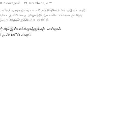
B.R. மகாதேவன்
December 5, 2021
கவிஞர்
தமிழக ஜிகாதிகள்
தமிழகத்தில் ஜிகாத்
அரபு நாடுகள்
சவுதி
ேபியா
இலக்கியவாதி
தமிழகத்தில் இஸ்லாமிய பயங்கரவாதம்
அரபு
ரழிவு
கவிதைகள்
ஐக்கிய அரபு எமிரேட்ஸ்
ர் அல் இஸ்லாம் தேசத்துக்குச் சென்றால்
ந்துஸ்தானில் வாழும்