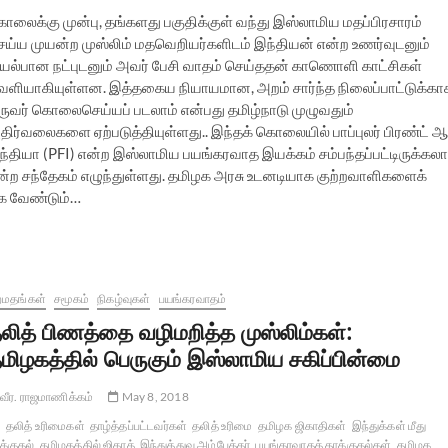
ொலைக்கு முன்பு, தங்களது பகுதிக்குள் வந்து இஸ்லாமிய மதப்பிரசாரம்
ெய்ய முயன்ற முஸ்லிம் மதவெறியர்களிடம் இந்தியன் என்ற உணர்வுடனும்
யல்பான நட்புடனும் அவர் பேசி வாதம் செய்ததன் காணொளி காட்சிகள்
ெளியாகியுள்ளன. இத்தகைய நியாயமான, அறம் சார்ந்த நிலைப்பாட்டுக்கா
ருவர் கொலைசெய்யப் படலாம் என்பது தமிழ்நாடு முழுவதும்
திர்வலைகளை ஏற்படுத்தியுள்ளது.. இந்தக் கொலையில் பாப்புலர் பிரண்ட் ஆ
ந்தியா (PFI) என்ற இஸ்லாமிய பயங்கரவாத இயக்கம் சம்பந்தப்பட்டிருக்கலா
ன்ற சந்தேகம் எழுந்துள்ளது. தமிழக அரசு உடனடியாக குற்றவாளிகளைக்
க வேண்டும்…
றமதங்கள்
சமூகம்
நிகழ்வுகள்
பயங்கரவாதம்
லித் பிணத்தை வழிமறித்த முஸ்லிம்கள்:
மிழகத்தில் பெருகும் இஸ்லாமிய சகிப்பின்மை
வீர. ராஜமாணிக்கம்
May 8, 2018
தலித் உரிமைகள்
தாழ்த்தப்பட்டவர்கள்
தலித் உரிமை
தமிழக ஜிகாதிகள்
இந்துக்கள் மீது
க்குதல்
தமிழகத்தில் ஜிகாத்
இந்துத்துவ அம்பேத்கர்
பயங்கரவாதத் தாக்குதல்கள்
தமிழக