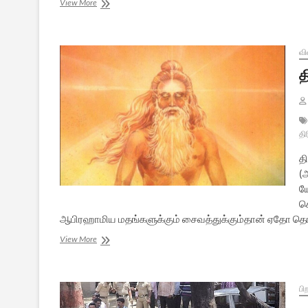
இஸ்லாமிய
View More
நண்பருக்கு
நினைவுப்
பரிசாக..
(கவிதை)
வி
த
திர
தி
(
ய
ச
ஆபிரஹாமிய மதங்களுக்கும் சைவத்துக்கும்தான் ஏதோ தொடர்
திருமந்திரத்
View More
திரிபும்
சைவர்
கடமையும்
பி