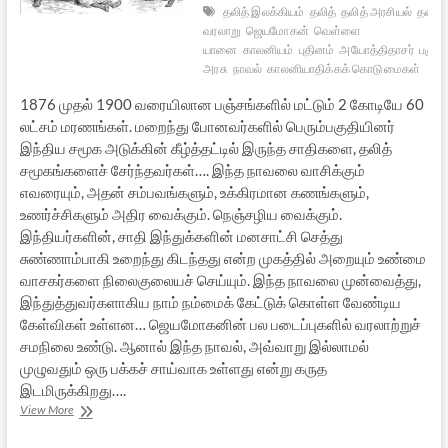
தலித் இலக்கியம்
தலித்
தலித் அரசியல்
தலித்
வரலாறு
ஜெயமோகன்
வெள்ளை
யானை
காலனியம்
புதினம்
அயோத்திதாசர்
பஞ்சம
அரசு
நாவல்
காலனியாதிக்கக் கொடுமைகள்
1876 முதல் 1900 வரையிலான பஞ்சங்களில் மட்டும் 2 கோடியே 60
லட்சம் மரணங்கள். மறைந்து போனவர்களில் பெரும்பகுதியினர்
இந்திய சமூக அடுக்கின் கீழ்த்தட்டில் இருந்த சாதிகளை, தலித்
சமூகங்களைச் சேர்ந்தவர்கள்…. இந்த நாவலை வாசிக்கும்
எவரையும், அதன் சம்பவங்களும், உக்கிரமான கணங்களும்,
உணர்ச்சிகளும் அதிர வைக்கும். நெஞ்சழிய வைக்கும்.
இந்தியர்களின், சாதி இந்துக்களின் மனசாட்சி செத்து
சுண்ணாம்பாகி உறைந்து கிடந்தது என்ற முகத்தில் அறையும் உண்மை
வாசகர்களை நிலைகுலையச் செய்யும். இந்த நாவலை முன்வைத்து,
இந்துத்துவர்களாகிய நாம் நம்மைக் கேட்டுக் கொள்ள வேண்டிய
கேள்விகள் உள்ளன… ஜெயமோகனின் பல படைப்புகளில் வரலாற்றுச்
சமநிலை உண்டு. ஆனால் இந்த நாவல், அவ்வாறு இல்லாமல்
முழுவதும் ஒரு பக்கச் சாய்வாக உள்ளது என்று கருத
இடமிருக்கிறது….
அழிவின்
View More
மௌன
சாட்சியங்களில்