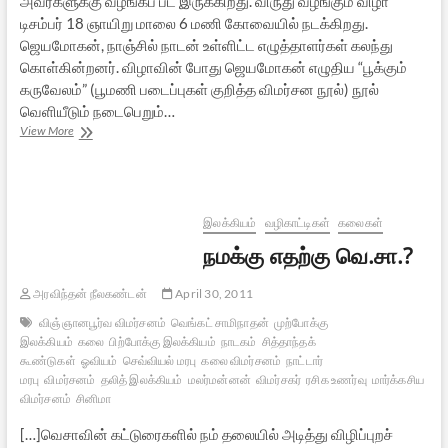
அவர்களுக்கு வழங்கப் பட இருக்கிறது. விருது வழங்கும் விழா
டிசம்பர் 18 ஞாயிறு மாலை 6 மணி கோவையில் நடக்கிறது.
ஜெயமோகன், நாஞ்சில் நாடன் உள்ளிட்ட எழுத்தாளர்கள் கலந்து
கொள்கின்றனர். விழாவின் போது ஜெயமோகன் எழுதிய “பூக்கும்
கருவேலம்” (பூமணி படைப்புகள் குறித்த விமர்சன நூல்) நூல்
வெளியீடும் நடைபெறும்…
கோவையில்
View More
விஷ்ணுபுரம்
இலக்கிய
விருது
விழா
இலக்கியம்
வழிகாட்டிகள்
கலைகள்
நமக்கு எதற்கு வெ.சா.?
அரவிந்தன் நீலகண்டன்
April 30, 2011
விஞ்ஞானபூர்வ விமர்சனம்
வெங்கட் சாமிநாதன்
முற்போக்கு
இலக்கியம்
கலை
பிற்போக்கு இலக்கியம்
நாடகம்
சித்தாந்தக்
கூண்டுகள்
ஓவியம்
செவ்வியல் மரபு
கலை விமர்சனம்
நாட்டார்
மரபு
விமர்சனம்
தலித் இலக்கியம்
மலர்மன்னன்
விமர்சகர்
ரசிக உணர்வு
மார்க்கசிய
விமர்சனம்
சினிமா
[…]வெசாவின் கட்டுரைகளில் நம் தலையில் அடித்து விழிப்புறச்