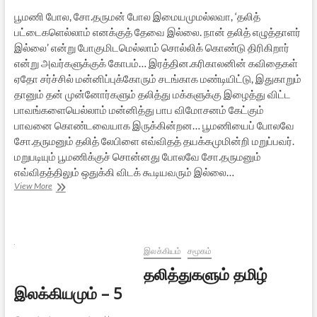
பூமணி போல, சோ.தருமன் போல இமையமுமல்லவா, ‘தலித்
பட்டைகளெல்லாம் எனக்குத் தேவை இல்லை. நான் தலித் எழுத்தாளர்
இல்லை’ என்று போகுமிடமெல்லாம் சொல்லிக் கொண்டு திரிகிறார்
என்று அவர்களுக்குக் கோபம்… இரத்தின.கரிகாலனின் கவிதைகள்
ஏதோ சர்ச்சில் மன்னிப்புக்கோரும் சடங்காக மண்டியிட்டு, இதுகாறும்
தானும் தன் முன்னோர்களும் தலித்து மக்களுக்கு இழைத்து விட்ட
பாவங்களையெல்லாம் மன்னித்து பாப விமோசனம் கேட்கும்
பாவனை கொண்டவையாக இருக்கின்றன… பூமணியைப் போலவே
சோ.தருமனும் தலித் லேபிளை எவ்விதத் தயக்கமுமின்றி மறுப்பவர்.
மறுபடியும் பூமணிக்குச் சொன்னது போலவே சோ.தருமனும்
எவ்விதத்திலும் ஒதுக்கி விடக் கூடியவரும் இல்லை…
தலித்துகளும்
View More
தமிழ்
இலக்கியமும்
–
7
[நிறைவுப்
இலக்கியம்
சமூகம்
பகுதி]
தலித்துகளும் தமிழ்
இலக்கியமும் – 5