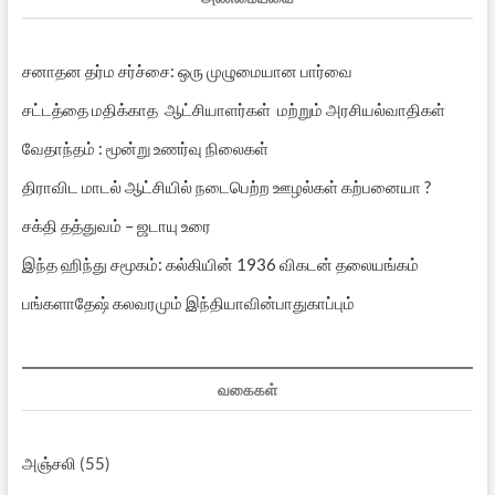
சனாதன தர்ம சர்ச்சை: ஒரு முழுமையான பார்வை
சட்டத்தை மதிக்காத ஆட்சியாளர்கள் மற்றும் அரசியல்வாதிகள்
வேதாந்தம் : மூன்று உணர்வு நிலைகள்
திராவிட மாடல் ஆட்சியில் நடைபெற்ற ஊழல்கள் கற்பனையா ?
சக்தி தத்துவம் – ஜடாயு உரை
இந்த ஹிந்து சமூகம்: கல்கியின் 1936 விகடன் தலையங்கம்
பங்களாதேஷ் கலவரமும் இந்தியாவின்பாதுகாப்பும்
வகைகள்
அஞ்சலி
(55)