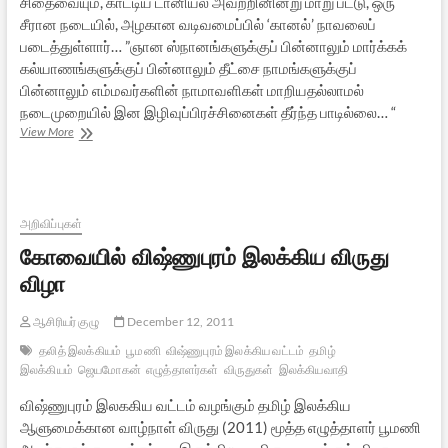
சிதைவையும், காட்டிய டானியல் அவற்றினின்று மாறு பட்டு, ஒரு
சீரான நடையில், அழகான வடிவமைப்பில் ‘கானல்’ நாவலைப்
படைத்துள்ளார்… ”ஞான ஸ்நானங்களுக்குப் பின்னாலும் மார்க்கக்
கல்யாணங்களுக்குப் பின்னாலும் தீட்சை நாமங்களுக்குப்
பின்னாலும் எம்மவர்களின் நாமாவளிகள் மாறியதல்லாமல்
நடைமுறையில் இன இழிவுப்பிரச்சினைகள் தீர்ந்த பாடில்லை… “
மதமாற்றம்
View More
எனும்
கானல்
நீர்
அறிவிப்புகள்
கோவையில் விஷ்ணுபுரம் இலக்கிய விருது
விழா
ஆசிரியர் குழு
December 12, 2011
தலித் இலக்கியம்
பூமணி
விஷ்ணுபுரம் இலக்கிய வட்டம்
தமிழ்
இலக்கியம்
ஜெயமோகன்
எழுத்தாளர்கள்
விருதுகள்
இலக்கியவாதி
விஷ்ணுபுரம் இலககிய வட்டம் வழங்கும் தமிழ் இலக்கிய
ஆளுமைக்கான வாழ்நாள் விருது (2011) மூத்த எழுத்தாளர் பூமணி