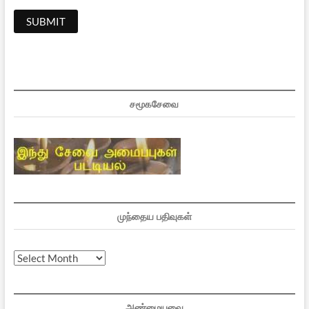
சமூகசேவை
முந்தைய பதிவுகள்
முந்தைய
பதிவுகள்
அண்மையவை