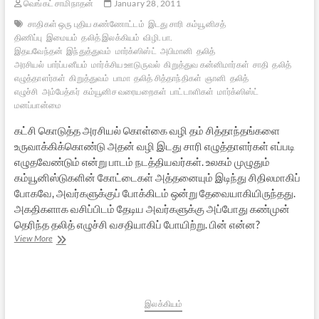
வெங்கட் சாமிநாதன்
January 28, 2011
சாதிகள் ஒரு புதிய கண்ணோட்டம்
இடது சாரி
கம்யூனிசத்
திணிப்பு
இமையம்
தலித் இலக்கியம்
விழி. பா.
இதயவேந்தன்
இந்துத்துவம்
மார்க்ஸிஸ்ட்
அபிமானி
தலித்
அரசியல்
பார்ப்பனீயம்
மார்க்சிய ஊடுருவல்
கிறுத்துவ கன்னிமார்கள்
சாதி
தலித்
எழுத்தாளர்கள்
கிறுத்துவம்
பாமா
தலித் சித்தாந்திகள்
ஞானி
தலித்
எழுச்சி
அம்பேத்கர்
கம்யூனிச வரையறைகள்
பாட்டாளிகள்
மார்க்ஸிஸ்ட்
மனப்பான்மை
கட்சி கொடுத்த அரசியல் கொள்கை வழி தம் சித்தாந்தங்களை
உருவாக்கிக்கொண்டு அதன் வழி இடது சாரி எழுத்தாளர்கள் எப்படி
எழுதவேண்டும் என்று பாடம் நடத்தியவர்கள். உலகம் முழுதும்
கம்யூனிஸ்டுகளின் கோட்டைகள் அத்தனையும் இடிந்து சிதிலமாகிப்
போகவே, அவர்களுக்குப் போக்கிடம் ஒன்று தேவையாகியிருந்தது.
அகதிகளாக வசிப்பிடம் தேடிய அவர்களுக்கு அப்போது கண்முன்
தெரிந்த தலித் எழுச்சி வசதியாகிப் போயிற்று. பின் என்ன?
தலித்துகளும்
View More
தமிழ்
இலக்கியமும்
–
5
இலக்கியம்