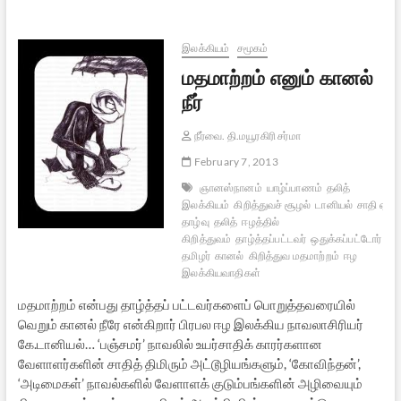
தடுமாறும்
அறம்:
வெள்ளை
இலக்கியம்
சமூகம்
யானை
மதமாற்றம் எனும் கானல்
நீர்
நீர்வை. தி.மயூரகிரி சர்மா
February 7, 2013
ஞானஸ்நானம்
யாழ்ப்பாணம்
தலித்
இலக்கியம்
கிறித்துவச் சூழல்
டானியல்
சாதி ஏற்ற
தாழ்வு
தலித்
ஈழத்தில்
கிறித்துவம்
தாழ்த்தப்பட்டவர்
ஒதுக்கப்பட்டோர்
இல
தமிழர்
கானல்
கிறித்துவ மதமாற்றம்
ஈழ
இலக்கியவாதிகள்
மதமாற்றம் என்பது தாழ்த்தப் பட்டவர்களைப் பொறுத்தவரையில்
வெறும் கானல் நீரே என்கிறார் பிரபல ஈழ இலக்கிய நாவலாசிரியர்
கே.டானியல்… ‘பஞ்சமர்’ நாவலில் உயர்சாதிக் காரர்களான
வேளாளர்களின் சாதித் திமிரும் அட்டூழியங்களும், ‘கோவிந்தன்’,
‘அடிமைகள்’ நாவல்களில் வேளாளக் குடும்பங்களின் அழிவையும்