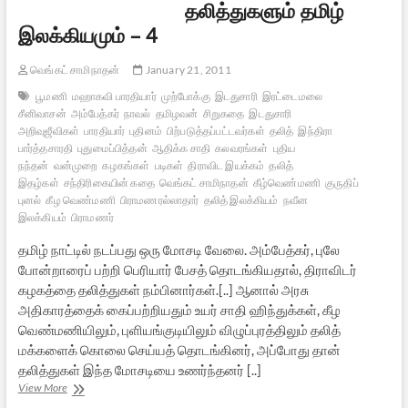
தலித்துகளும் தமிழ்
இலக்கியமும் – 4
வெங்கட் சாமிநாதன்
January 21, 2011
பூமணி
மஹாகவி பாரதியார்
முற்போக்கு
இடதுசாரி
இரட்டைமலை
சீனிவாசன்
அம்பேத்கர்
நாவல்
தமிழவன்
சிறுகதை
இடதுசாரி
அறிவுஜீவிகள்
பாரதியார்
புதினம்
பிற்படுத்தப்பட்டவர்கள்
தலித்
இந்திரா
பார்த்தசாரதி
புதுமைப்பித்தன்
ஆதிக்க சாதி
கலவரங்கள்
புதிய
நந்தன்
வன்முறை
கழகங்கள்
படிகள்
திராவிட இயக்கம்
தலித்
இதழ்கள்
சந்திரிகையின் கதை
வெங்கட் சாமிநாதன்
கீழ்வெண்மணி
குருதிப்
புனல்
கீழ வெண்மணி
பிராமணரல்லாதார்
தலித் இலக்கியம்
நவீன
இலக்கியம்
பிராமணர்
தமிழ் நாட்டில் நடப்பது ஒரு மோசடி வேலை. அம்பேத்கர், புலே
போன்றாரைப் பற்றி பெரியார் பேசத் தொடங்கியதால், திராவிடர்
கழகத்தை தலித்துகள் நம்பினார்கள்.[..] ஆனால் அரசு
அதிகாரத்தைக் கைப்பற்றியதும் உயர் சாதி ஹிந்துக்கள், கீழ
வெண்மணியிலும், புளியங்குடியிலும் விழுப்புரத்திலும் தலித்
மக்களைக் கொலை செய்யத் தொடங்கினர், அப்போது தான்
தலித்துகள் இந்த மோசடியை உணர்ந்தனர் [..]
தலித்துகளும்
View More
தமிழ்