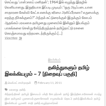
செய்வது ‘பான்:ஸாய் மனிதன்’; 1964 இல் எழுத்து இதழில்
வெளியானது. இறுதியாக இப்படி முடியும்: “ஒரு அடிப்படையான
சாதாரண கேள்வி கேட்க எனக்கு உரிமை அளிப்பீர்களா? எருமைக்கு
எதற்கு நீச்சுக்குளம்?” அந்தக் கட்டுரைக்குள் இருக்கும் கோபம்
ஆதங்கம் பரவலாக தமிழனது மூளையில் இன்னும் இயங்கும்
பாகங்களை சென்று சேர்ந்திருந்தால் தமிழ்நாட்டு ரசனை
கொஞ்சமாவது ஏற்றமடைந்திருக்கும்.[…]
நமக்கு
View More
எதற்கு
வெ.சா.?
இலக்கியம்
தலித்துகளும் தமிழ்
இலக்கியமும் – 7 [நிறைவுப் பகுதி]
வெங்கட் சாமிநாதன்
February 11, 2011
வரலாறு
தலித்
சித்தாந்திகள்
தமிழர்
இமையம்
பக்தி
சோ.தர்மன்
தமிழ்
இரத்தின.கரிகாலன்
சமத்துவம
ஜீவா
தமிழகம்
முனைவர் குணசேகரன்
சமூகவியல்
தொடர்
தலித் இலக்கியம்
தமிழ்
இலக்கியம்
பூமணி
சாதி
தலித் எழுத்தாளர்கள்