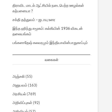
திராவிட மாடல் ஆட்சியில் நடைபெற்ற ஊழல்கள்
கற்பனையா ?
சக்தி தத்துவம் – ஜடாயு உரை
இந்த ஹிந்து சமூகம்: கல்கியின் 1936 விகடன்
தலையங்கம்
பங்களாதேஷ் கலவரமும் இந்தியாவின்பாதுகாப்பும்
வகைகள்
அஞ்சலி
(55)
அனுபவம்
(163)
அரசியல்
(769)
அறிவிப்புகள்
(92)
அறிவியல்
(57)