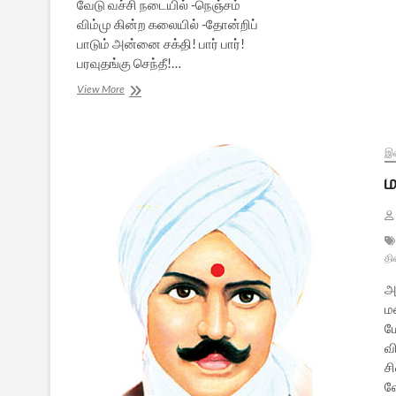
வேடு வச்சி நடையில் -நெஞ்சம்
விம்மு கின்ற கலையில் -தோன்றிப்
பாடும் அன்னை சக்தி! பார் பார்!
பரவுதங்கு செந்தீ!…
சக்திதான்
View More
என்றும்
!
இல
ம
தி
அ
மண
ம
வ
ச
வ