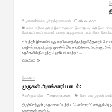
இல
த
முனைவர் கோ.ந. முத்துக்குமாரசுவாமி
July 22, 2009
கர்நாடக இசை
தமிழர் இசை
சிதம்பரம்
இசை ஆய்வு
பக்தி இசை
சங்க
இலக்கியம்
ராகம்
தேவாரம்
வரலாறு
திருமுறைகள்
பாடல்
இசை
இசைக்கூ
சம்பந்தர் இசையில் புது மரபினைத் தோற்றுவித்ததைப் போலவ
யாழின் கட்டிலிருந்து முதலில் இசை விடுதலை பெற்றது. பி
உருக்களில் நிகழந்த அழகியல் மாற்றம் …
திருமுறை
View More
இசையில்
அழகியல்
மாற்றம்
இலக்கியம்
முருகன் அலங்காரப் பாடல்:
எஸ்.ஜயலக்ஷ்மி
August 8, 2008
இசை
மரபு
முருகன்
பாரம்
திருச்செந்தூர் முருகனைப் பற்றிய ‘அலங்காரம்’ என்னும் அழ
ஜயலக்ஷ்மி குரலில்.