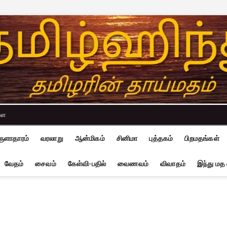
்ள
ுளாதாரம்
வரலாறு
ஆன்மிகம்
சினிமா
புத்தகம்
பிறமதங்கள்
வேதம்
சைவம்
கேள்வி-பதில்
வைணவம்
விவாதம்
இந்து மத