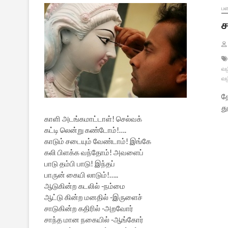
பண
ச
வழ
வழ
த
த
காளி அடங்கமாட்டாள்! செல்வக்
கட்டி லென்று கண்டோம்!….
காடும் சடையும் வேண்டாம்! இங்கே
கலி பிளக்க வந்தோம்! அவளைப்
பாடு தம்பி பாடு! இந்தப்
பாருன் கையி லாடும்!…..
ஆடுகின்ற கடலில் -நம்மை
ஆட்டு கின்ற மனதில் -இருளைச்
சாடுகின்ற கதிரில் -அறவோர்
சாந்த மான நகையில் -ஆங்கோர்