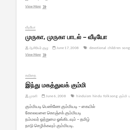
முருகன்
View More
அலங்காரப்
பாடல்:
வீடியோ
முருகா, முருகா பாடல் – வீடியோ
ஆசிரியர் குழு
June 17, 2008
devotional
children
song
முருகா,
View More
முருகா
பாடல்
–
வீடியோ
கவிதை
இந்து மகத்துவக் கும்மி
முரளி
June 6, 2008
hinduism
hindu
folk song
கும்மி
கும்மியடி பெண்ணே கும்மியடி – கையில்
கோலவளை கொஞ்சக் கும்மியடி
நம்மவர் ஒற்றுமை ஓங்கிடவும் – தமிழ்
நாடு செழிக்கவும் கும்மியடி.