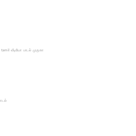
tamil
வீடியோ
பாடல்
முருகா
பாடல்