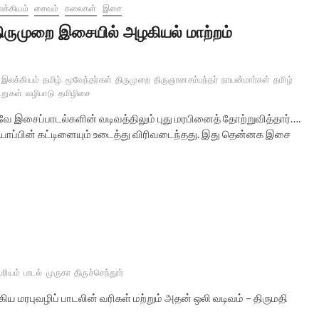
க்கியம்
சைவம்
கலைகள்
இசை
ிருமுறை இசையில் அழகியல் மாற்றம்
 இலக்கியம்
தமிழ்
மூவேந்தர்கள்
திருமுறை
திருஞானசம்பந்தர்
நாயன்மார்கள்
தமிழ்
றுகள்
வழிபாடு
தமிழிசை
ே இசைப்பாடல்களின் வடிவத்திலும் புது மரபினைத் தோற்றுவித்தார்….
ன் யாப்பின் கட்டினையும் உடைத்து விரிவடைந்தது. இது தென்னக இசை
பரியம்
பாடல்
முருகா
திருச்செந்தூர்
கிய மரபுவழிப் பாடலின் வரிகள் மற்றும் அதன் ஒலி வடிவம் – திருமதி