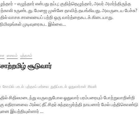
ுந்தார் – எழுந்தார் என்பது தப்பு; குதித்தெழுந்தார், அவர் அமர்ந்திருந்த
ாற்காலி உருண்டது. மேஜை முன்னே தாவித் தயங்கியது. அவருடைய பேச்சு?
தில் வாசக சாலையைப் பற்றி ஒரு வார்த்தைகூடக் கிடையாது.
று நிமிஷங்கள் முடிவுரைகூட இல்லை…
சை
சைவம்
புத்தகம்
ொற்றமிழ் சூடுவார்
்
கோயில்
பாடல்
புத்தகப் பார்வை
துதிப்பாடல்
ஓதுவார்கள்
சிவன்
தில் சிதிலமடைந்து வருவதுபோல ஓதுவார் பரம்பரையும் போற்றுவாறின்றி
கு எதிரானவை அல்ல; தீட்சிதர் சுந்தரமூர்த்தி நாயனார் மேல் பத்திகொண்டு
்தனை இயற்றியுள்ளார் …