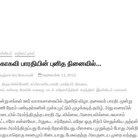
க்கியம்
வழிகாட்டிகள்
காகவி பாரதியின் புனித நினைவில்…
தஞ்சை வெ.கோபாலன்
September 11, 2012
திருவல்லிக்கேணி
சுப்பிரமணிய பாரதி
பாரதியார்
நினைவு
னம்
கவிதை
கோயில்
வரலாறு
பாடல்
சுதேசமித்திரன்
சுதந்திரம்
இலக்கியம்
மகாகவி
ன்று எங்கள் ஊர் வாசகசாலையில் ஆண்டு விழா. தலைவர் பாரதி. மூன்று
ி நேரம் பண்டிதர்களின் மூச்சு முட்டும் முழக்கடித் தமிழ். அது வரையில்
ேடையில் அமர்ந்திருந்த பாரதி ஆடவில்லை, அசையவில்லை. சுவாசம்
ிட்டாரோ என்னவோ, அதுகூட சந்தேகம். ஏதோ ஒரு சிற்பி செதுக்கிய ருத்ரன்
ிலை அமர்ந்திருப்பது போலத் தோன்றியது. மீசையை முறுக்கும் போது அன்றி
ேறு யாதொரு சலனமும் கிடையாது. பேசுவதற்கு அவருடைய முறை வந்தது.