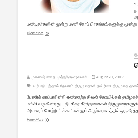
எழ
ந
அ
பண்டிதர்களின் மூன்று மணி நேரப் பிரசங்கங்களுக்கு மூன்
மகாகவி
View More
பாரதியின்
புனித
நினைவில்…
இ
ச
முனைவர் கோ.ந. முத்துக்குமாரசுவாமி
August 20, 2009
வழிபாடு
புத்தகம்
தேவாரம்
திருமுறைகள்
தமிழிசை
திருமுறை
தாளம
பேணிக் காப்பாரின்றி எண்ணற்ற சிவன் கோயில்கள் தமிழகத்
மங்கி வருகின்றது… தீட்சிதர் கீர்த்தனைகள் திருமுறைகளுக்
அவரைப் போற்றி ‘டக்கா’ என்னும் அபூர்வராகத்தில் ஒருகீர்த
சொற்றமிழ்
View More
சூடுவார்