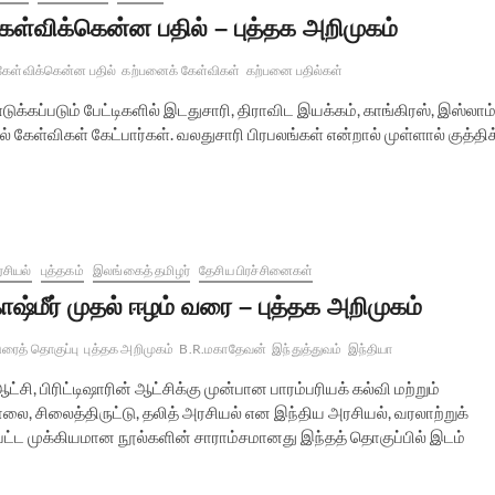
ேள்விக்கென்ன பதில் – புத்தக அறிமுகம்
கேள்விக்கென்ன பதில்
கற்பனைக் கேள்விகள்
கற்பனை பதில்கள்
கப்படும் பேட்டிகளில் இடதுசாரி, திராவிட இயக்கம், காங்கிரஸ், இஸ்லாம்
 கேள்விகள் கேட்பார்கள். வலதுசாரி பிரபலங்கள் என்றால் முள்ளால் குத்திக
சியல்
புத்தகம்
இலங்கைத் தமிழர்
தேசிய பிரச்சினைகள்
ாஷ்மீர் முதல் ஈழம் வரை – புத்தக அறிமுகம்
ுரைத் தொகுப்பு
புத்தக அறிமுகம்
B.R.மகாதேவன்
இந்துத்துவம்
இந்தியா
 ஆட்சி, பிரிட்டிஷாரின் ஆட்சிக்கு முன்பான பாரம்பரியக் கல்வி மற்றும்
, சிலைத்திருட்டு, தலித் அரசியல் என இந்திய அரசியல், வரலாற்றுக்
பட்ட முக்கியமான நூல்களின் சாராம்சமானது இந்தத் தொகுப்பில் இடம்