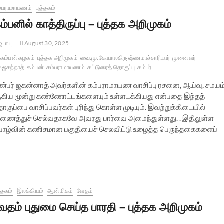
்பராமாயணம்
புத்தகம்
ம்பனில் காத்திருப்பு – புத்தக அறிமுகம்
டாயு
August 30, 2025
கம்பன் கழகம்
புத்தக அறிமுகம்
வை.மு.கோபாலகிருஷ்ணமாச்சாரியார்
முனைவர்
.ஜகந்நாத்
கம்பன்
கம்பராமாயணம்
கட்டுரைத் தொகுப்பு
கம்பர்
ண்பர் ஜகன்னாத் அவர்களின் கம்பராமாயண வாசிப்பு ரசனை, ஆய்வு, சமயம
கிய மூன்று கண்ணோட்டங்களையும் உள்ளடக்கியது என்பதை இந்தத்
குப்பை வாசிப்பவர்கள் புரிந்து கொள்ள முடியும். இவற்றுக்கிடையில்
ணைத்துச் செல்வதாகவே அவரது பார்வை அமைந்துள்ளது. . இதிலுள்ள
ு வாழ்வின் கணிசமான பகுதியைச் செலவிட்டு உழைத்த பெருந்தகைகளைப்
த்தகம்
இலக்கியம்
ஆன்மிகம்
வேதம்
ேதம் புதுமை செய்த பாரதி – புத்தக அறிமுகம்