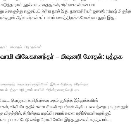
 எடுத்தாளும் நூல்கள், கருத்துகள், சர்ச்சைகள் என பல
 தொகுத்து எழுதப்பட்டுள்ள நூல் இது. நூலாசிரியர் ஜனனி ரமேஷ் மிகுந்த
திருக்குறள் ஆர்வலர்கள் கட்டாயம் வைத்திருக்க வேண்டிய நூல் இது.
த்தகம்
விவாதம்
பிறமதங்கள்
ுவாமி விவேகானந்தர் – மிஷனரி மோதல்: புத்தக
வேகானந்தர்
மதமாற்றச் சூழ்ச்சிகள்
இயேசு கிறிஸ்து
கிறிஸ்தவ
கோயல்
புத்தக அறிமுகம்
பைபிள்
கிறிஸ்தவ மதவெறி
ஏசு
ு கூட, பொதுவாக கிறிஸ்தவ மதம் குறித்த இந்துக்களின்
சைகள், விவிலியத்தில் உள்ள சில விஷயங்கள் ஆகிய பலவற்றையும் முன்னும்
ந்த விதத்தில், கிறிஸ்தவ மதப்பிரசாரங்களை எதிர்கொள்வதற்கும்
உதவக் கூடிய கையேடு என்ற அளவிலேயே இந்த நூலைக் கருதலாம்…