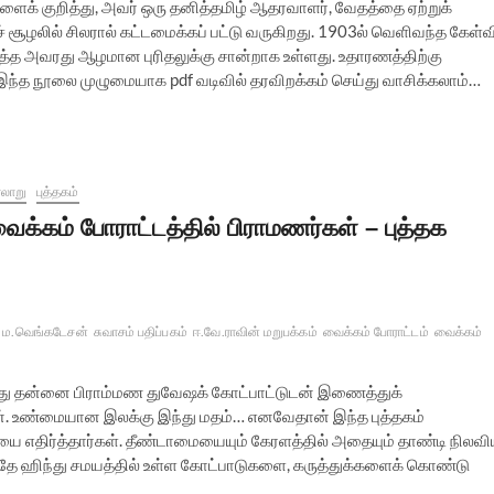
களைக் குறித்து, அவர் ஒரு தனித்தமிழ் ஆதரவாளர், வேதத்தை ஏற்றுக்
ூழலில் சிலரால் கட்டமைக்கப் பட்டு வருகிறது. 1903ல் வெளிவந்த கேள்வ
ித்த அவரது ஆழமான புரிதலுக்கு சான்றாக உள்ளது. உதாரணத்திற்கு
.. இந்த நூலை முழுமையாக pdf வடிவில் தரவிறக்கம் செய்து வாசிக்கலாம்…
லாறு
புத்தகம்
ைக்கம் போராட்டத்தில் பிராமணர்கள் – புத்தக
ம.வெங்கடேசன்
சுவாசம் பதிப்பகம்
ஈ.வே.ராவின் மறுபக்கம்
வைக்கம் போராட்டம்
வைக்கம்
ானது தன்னை பிராம்மண துவேஷக் கோட்பாட்டுடன் இணைத்துக்
ன். உண்மையான இலக்கு இந்து மதம்… எனவேதான் இந்த புத்தகம்
 எதிர்த்தார்கள். தீண்டாமையையும் கேரளத்தில் அதையும் தாண்டி நிலவ
ே ஹிந்து சமயத்தில் உள்ள கோட்பாடுகளை, கருத்துக்களைக் கொண்டு