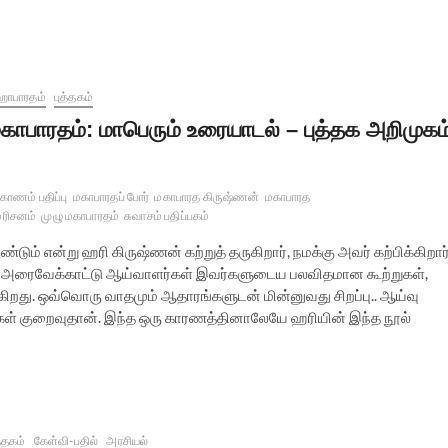
ாபாரதம்
புத்தகம்
காபாரதம்: மாபெரும் உரையாடல் – புத்தக அறிமுகம
கோணம் பதிப்பு
மகாபாரதப் போர்
மகாபாரத கிருஷ்ணன்
மகாபாரத
மரிசனம்
முழு மகாபாரதம்
சுவாசம் பதிப்பகம்
்டும் என்று ஹரி கிருஷ்ணன் கற்றுத் தருகிறார், நமக்கு அவர் கற்பிக்கிறார
ள், அரைவேக்காட்டு ஆய்வாளர்கள் இவர்களுடைய பலவிதமான கூற்றுகள்,
ல்கிறது. ஒவ்வொரு வாதமும் ஆதாரங்களுடன் மின்னுவது சிறப்பு.. ஆய்வு
்கள் குறைவுதான். இந்த ஒரு காரணத்தினாலேயே ஹரியின் இந்த நூல்
த்தகம்
கேள்வி-பதில்
அரசியல்