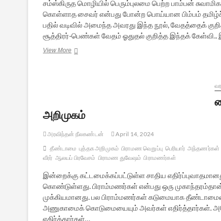
சம்ஸ்கிருத மொழியில் பெரும்புலமை பெற்ற பாம்பன் சுவாமி
கொள்ளாத சைவர் என்பது போன்ற பொய்யான பிம்பம் தமிழ்ச் ச
பதில் வடிவில் அமைந்த அவரது இந்த நூல், வேதத்தைக் குற
சூத்திரர்-பெண்கள் வேதம் ஓதுதல் குறித்த இந்தக் கேள்வி
வேதத்தைக்
View More
குறித்த
வியாசம்
–
பாம்பன்
வர
சுவாமிகள்
வ
அறிமுகம்
அரவிந்தன் நீலகண்டன்
April 14, 2024
தீண்டாமை
புத்தக அறிமுகம்
பிராமண வெறுப்பு
பெரியார்
அந்தணர்கள்
வீரர்
ஆலயப் பிரவேசம்
பிராமண துவேஷம்
பிராமணர்கள்
இன்றைக்கு கட்டமைக்கப்பட்டுள்ள சாதிய எதிர்ப்புவாதம
கொண்டுள்ளது. பிராம்மணர்கள் என்பது ஒரு முகாந்தரம்தா
முக்கியமானது. பல பிராம்மணர்கள் கடுமையாக தீண்டாமையை
அணுகாமைக் கொடுமையையும் அவர்கள் எதிர்த்தார்கள். அத
எதிர்த்தார்கள்…