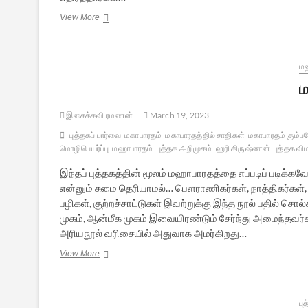
வைக்கம்
View More
போராட்டத்தில்
பிராமணர்கள்
–
புத்தக
மஹ
அறிமுகம்
ம
இசைக்கவி ரமணன்
March 19, 2023
புத்தகப் பார்வை
மகாபாரதம்
மகாபாரதத்தில் சாதிகள்
மகாபாரதம் கும்ப
மொழிபெயர்ப்பு
மஹாபாரதம்
புத்தக அறிமுகம்
ஹரி கிருஷ்ணன்
புத்தக வி
இந்தப் புத்தகத்தின் மூலம் மஹாபாரதத்தை எப்படிப் படிக்கவேண
என்னும் சுமை தெரியாமல்… பெளராணிகர்கள், நாத்திகர்க
பழிகள், குற்றச்சாட்டுகள் இவற்றுக்கு இந்த நூல் பதில் சொ
முகம், ஆன்மீக முகம் இவையிரண்டும் சேர்ந்து அமைந்தவர
அரியநூல் வரிசையில் அதுவாக அமர்கிறது…
மகாபாரதம்:
View More
மாபெரும்
உரையாடல்
–
புத்தக
பு