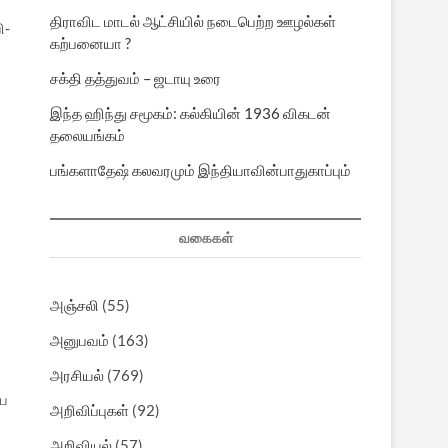
திராவிட மாடல் ஆட்சியில் நடைபெற்ற ஊழல்கள்
ி-
கற்பனையா ?
சக்தி தத்துவம் – ஜடாயு உரை
இந்த ஹிந்து சமூகம்: கல்கியின் 1936 விகடன்
தலையங்கம்
பங்களாதேஷ் கலவரமும் இந்தியாவின்பாதுகாப்பும்
வகைகள்
அஞ்சலி
(55)
அனுபவம்
(163)
அரசியல்
(769)
ிய
அறிவிப்புகள்
(92)
அறிவியல்
(57)