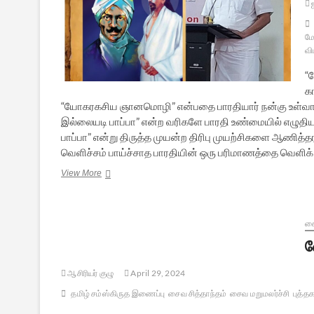
ஜ
ம
வி
“
கா
“யோகரகசிய ஞானமொழி” என்பதை பாரதியார் நன்கு உள்வாங்கி
இல்லையடி பாப்பா” என்ற வரிகளே பாரதி உண்மையில் எழு
பாப்பா” என்று திருத்த முயன்ற திரிபு முயற்சிகளை ஆணித்
வெளிச்சம் பாய்ச்சாத பாரதியின் ஒரு பரிமாணத்தை வெளிக
வேதம்
View More
புதுமை
செய்த
பாரதி
–
ச
புத்தக
வ
அறிமுகம்
ஆசிரியர் குழு
April 29, 2024
தமிழ் சம்ஸ்கிருத இணைப்பு
சைவ சித்தாந்தம்
சைவ மறுமலர்ச்சி
புத்த