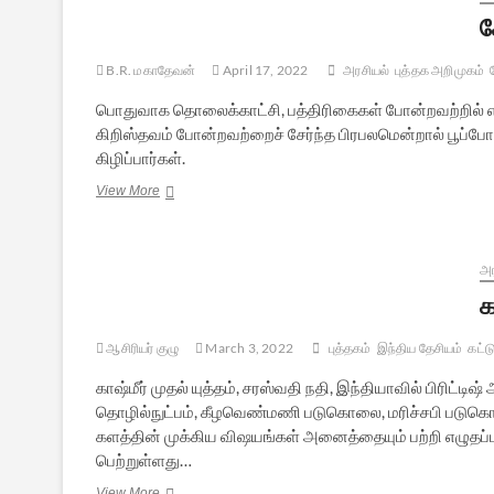
அறிமுகம்
க
B.R. மகாதேவன்
April 17, 2022
அரசியல்
புத்தக அறிமுகம்
பொதுவாக தொலைக்காட்சி, பத்திரிகைகள் போன்றவற்றில் எடுக்
கிறிஸ்தவம் போன்றவற்றைச் சேர்ந்த பிரபலமென்றால் பூப்போல்
கிழிப்பார்கள்.
கேள்விக்கென்ன
View More
பதில் –
புத்தக
அறிமுகம்
அர
க
ஆசிரியர் குழு
March 3, 2022
புத்தகம்
இந்திய தேசியம்
கட்ட
காஷ்மீர் முதல் யுத்தம், சரஸ்வதி நதி, இந்தியாவில் பிரிட்டிஷ்
தொழில்நுட்பம், கீழவெண்மணி படுகொலை, மரிச்சபி படுகொலை
களத்தின் முக்கிய விஷயங்கள் அனைத்தையும் பற்றி எழுதப்
பெற்றுள்ளது…
காஷ்மீர்
View More