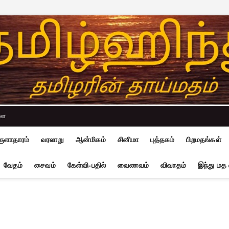
்ள
ுளாதாரம்
வரலாறு
ஆன்மிகம்
சினிமா
புத்தகம்
பிறமதங்கள்
வேதம்
சைவம்
கேள்வி-பதில்
வைணவம்
விவாதம்
இந்து மத