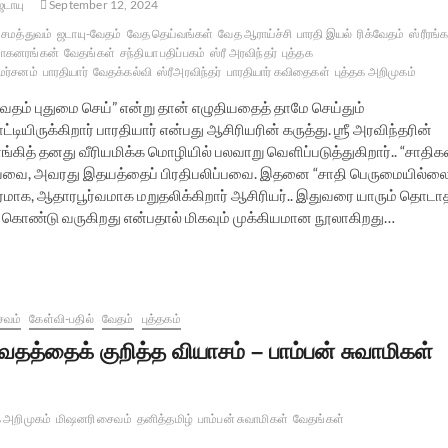
டாயு
September 12, 2024
சமத்துவம்
ஜடாயு-வேதம்
வேத தெய்வங்கள்
வேத ஆராய்ச்சி
பாரதி இயல்
ரிக்வேதம்
ஸ்ரீரங்க
ோகனரங்கன்
வேதங்கள்
சந்தியா பதிப்பகம்
ஸ்ரீ அரவிந்தர்
புத்தக
மர்சனம்
பாரதியார்
வேதக்கல்வி
ஸ்ரீஅரவிந்தர்
பாரதியார் கவிதைகள்
புத்தக அறிமுகம்
வேதம் புதுமை செய்” என்று தான் எழுதியதைத் தாமே செய்தும்
ட்டியிருக்கிறார் பாரதியார் என்பது ஆசிரியரின் கருத்து. ஶ்ரீ அரவிந்தரின்
த் தனது வீரியமிக்க மொழியில் பலவாறு வெளிப்படுத்துகிறார்.. “சாதிக
தியவை, அவரது இதயத்தைப் பிரதிபலிப்பவை. இதனை “சாதி பெருமையில்ல
தரமாக, ஆதாரபூர்வமாக மறுதலிக்கிறார் ஆசிரியர்.. இதுவரை யாரும் தொடா
் கொண்டு வருகிறது என்பதால் மிகவும் முக்கியமான நூலாகிறது…
ைவம்
கேள்வி-பதில்
வேதம்
புத்தகம்
ேதத்தைக் குறித்த வியாசம் – பாம்பன் சுவாமிகள்
க அறிமுகம்
மிஷனரி சைவம்
தனித்தமிழ்
பாம்பன் சுவாமிகள்
வேதங்கள்