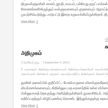
திருவள்ளுவரின் காலம், ஜாதி, சமயம், பல்வேறு குறட்பாக்கள்
கோணங்களிலிருந்தும் வள்ளுவனையும் குறளையும் ஆராய்ந்து
முயற்சியெடுத்து, பாடுபட்டு இதை உருவாக்கியிருக்கிறார். 
திருவள்ளுவர்
View More
–
ஒரு
விரிவான
வரலாற்றுத்
பு
தேடல்
ச
:
புத்தக
அறிமுகம்
அறிமுகம்
ஆசிரியர் குழு
September 4, 2021
மதமாற்றம்
கிறிஸ்தவ கொடுமைகள்
கிறிஸ்தவ மிஷனரிகள்
சுவாமி வி
அமைப்புகள்
விவிலியம்
புத்தகம்
மதமாற்ற எதிர்ப்பு
கிறிஸ்தவம்
சீதாராம் 
நூலின் தலைப்பில் குறிப்பிட்ட பேசுபொருளை விளக்குவதோட
விமர்சனங்களையும், கிறிஸ்துவ மத வரலாற்றில் உள்ள சர்ச்
பின்னுமாகத் தொகுத்து அளித்திருக்கிறார் நூலாசிரியர். அ
எதிர்ப்பதற்கும் விழிப்புணர்வு கொண்ட இந்துக்களுக்கு 
சுவாமி
View More