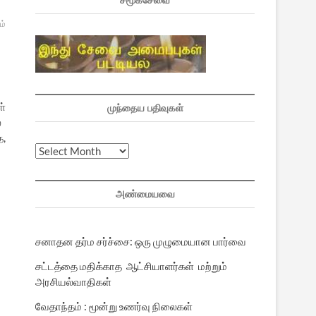
சமூகசேவை
ம்
ள்
முந்தைய பதிவுகள்
ை
த,
முந்தைய
பதிவுகள்
அண்மையவை
சனாதன தர்ம சர்ச்சை: ஒரு முழுமையான பார்வை
சட்டத்தை மதிக்காத ஆட்சியாளர்கள் மற்றும்
அரசியல்வாதிகள்
வேதாந்தம் : மூன்று உணர்வு நிலைகள்