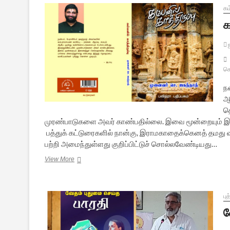
கம
க
ஜ
செ
ந
ஆ
தொ
முரண்பாடுகளை அவர் காண்பதில்லை. இவை மூன்றையும் இ
பத்துக் கட்டுரைகளில் நான்கு, இராமகாதைக்கெனத் தமத
பற்றி அமைந்துள்ளது குறிப்பிட்டுச் சொல்லவேண்டியது…
கம்பனில்
View More
காத்திருப்பு
–
புத்தக
அறிமுகம்
பு
வ